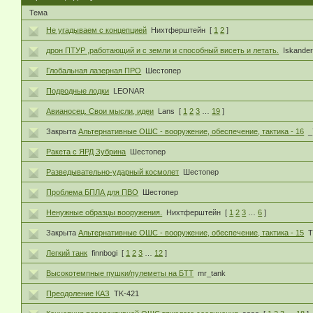
Тема
Не угадываем с концепцией
Нихтферштейн
[
1
2
]
дрон ПТУР ,работающий и с земли и способный висеть и летать.
Iskande
Глобальная лазерная ПРО
Шестопер
Подводные лодки
LEONAR
Авианосец. Свои мысли, идеи
Lans
[
1
2
3
…
19
]
Закрыта
Альтернативные ОШС - вооружение, обеспечение, тактика - 16
_
Ракета с ЯРД Зубрина
Шестопер
Разведывательно-ударный космолет
Шестопер
Проблема БПЛА для ПВО
Шестопер
Ненужные образцы вооружения.
Нихтферштейн
[
1
2
3
…
6
]
Закрыта
Альтернативные ОШС - вооружение, обеспечение, тактика - 15
T
Легкий танк
finnbogi
[
1
2
3
…
12
]
Высокотемпные пушки/пулеметы на БТТ
mr_tank
Преодоление КАЗ
TK-421