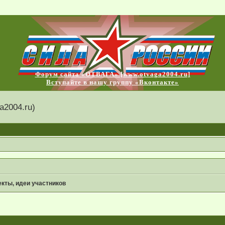
Форум сайта «ОТВАГА» [www.otvaga2004.ru]
Вступайте в нашу группу «Вконтакте»
2004.ru)
кты, идеи участников