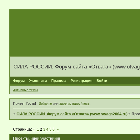
СИЛА РОССИИ. Форум сайта «Отвага» (www.otvaga
Форум
Участники
Правила
Регистрация
Войти
Активные темы
Привет, Гость!
Войдите
или
зарегистрируйтесь
.
»
СИЛА РОССИИ. Форум сайта «Отвага» (www.otvaga2004.ru)
»
Прое
Страница:
«
1
2
3
4
5
6
»
Проекты, идеи участников