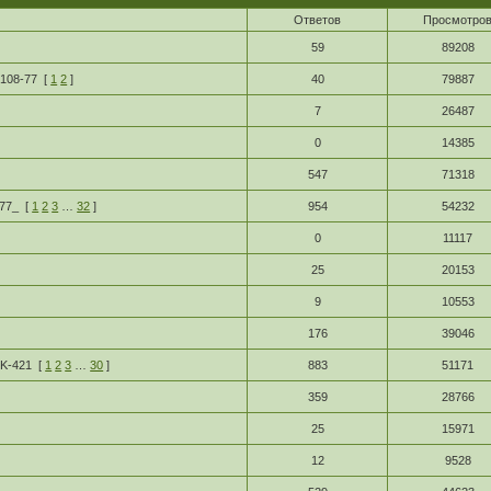
Ответов
Просмотро
59
89208
r108-77
[
1
2
]
40
79887
7
26487
0
14385
547
71318
77_
[
1
2
3
…
32
]
954
54232
0
11117
25
20153
9
10553
176
39046
K-421
[
1
2
3
…
30
]
883
51171
359
28766
25
15971
12
9528