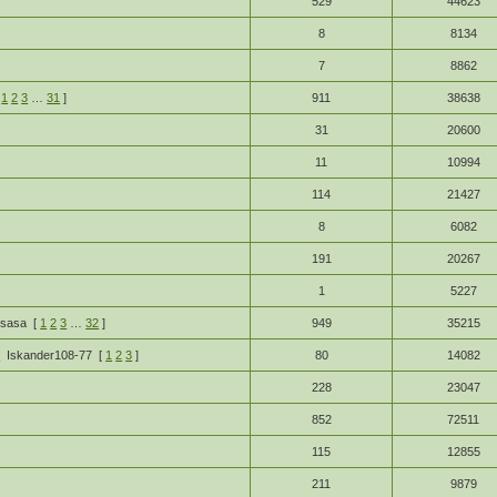
529
44623
8
8134
7
8862
1
2
3
…
31
]
911
38638
31
20600
11
10994
114
21427
8
6082
191
20267
1
5227
sasa
[
1
2
3
…
32
]
949
35215
.
Iskander108-77
[
1
2
3
]
80
14082
228
23047
852
72511
115
12855
211
9879