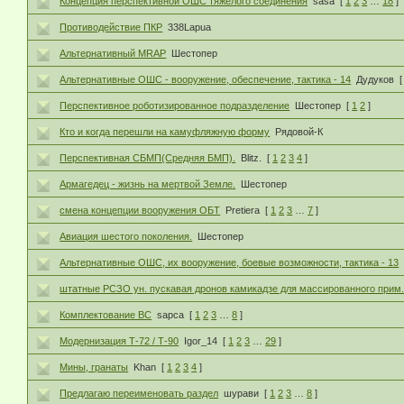
Концепция перспективной ОШС тяжелого соединения
sasa
[
1
2
3
…
18
]
Противодействие ПКР
338Lapua
Альтернативный МRAP
Шестопер
Альтернативные ОШС - вооружение, обеспечение, тактика - 14
Дудуков
[
Перспективное роботизированное подразделение
Шестопер
[
1
2
]
Кто и когда перешли на камуфляжную форму
Рядовой-К
Перспективная СБМП(Средняя БМП).
Blitz.
[
1
2
3
4
]
Армагедец - жизнь на мертвой Земле.
Шестопер
смена концепции вооружения ОБТ
Pretiera
[
1
2
3
…
7
]
Авиация шестого поколения.
Шестопер
Альтернативные ОШС, их вооружение, боевые возможности, тактика - 13
штатные РСЗО ун. пускавая дронов камикадзе для массированного прим
Комплектование ВС
sapca
[
1
2
3
…
8
]
Модернизация Т-72 / Т-90
Igor_14
[
1
2
3
…
29
]
Мины, гранаты
Khan
[
1
2
3
4
]
Предлагаю переименовать раздел
шурави
[
1
2
3
…
8
]