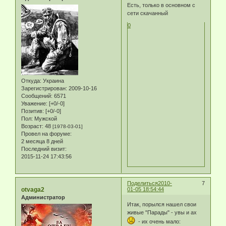
Есть, только в основном с
сети скачанный
0
Откуда:
Украина
Зарегистрирован
: 2009-10-16
Сообщений:
6571
Уважение:
[+0/-0]
Позитив:
[+0/-0]
Пол:
Мужской
Возраст:
48
[1978-03-01]
Провел на форуме:
2 месяца 8 дней
Последний визит:
2015-11-24 17:43:56
Поделиться
2010-
7
otvaga2
01-05 18:54:44
Администратор
Итак, порылся нашел свои
живые "Парады" - увы и ах
- их очень мало: