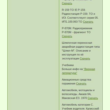
Скачать
R-159 TO IE Р-159.
Радиостанция Р-159. ТО и
ИЭ. Соответствует серии 05.
ИП1.100.063 ТО
Скачать
Р-870М. Радиоприемник
Р-870М - фрагмент ТО
Скачать
Шлюпочная переносная
аварийная радиостанция типа
"Шлюп-М". Описание и
инструкция по её
эксплуатации
Скачать
Учебники
Больше инфо на
“Военная
литература”
Авиационные средства
поражения
Скачать
Автомобили, мотоциклы и
велосипеды. Амаев КА,
Маковская ЕЗ. 1970
Скачать
Автомобиль категории С.
Учебник водителя. Калисский