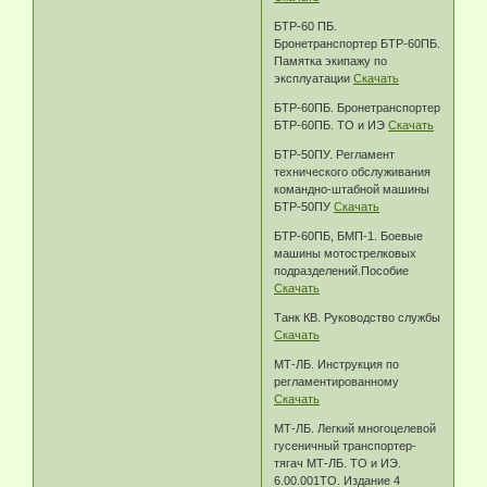
БТР-60 ПБ.
Бронетранспортер БТР-60ПБ.
Памятка экипажу по
эксплуатации
Скачать
БТР-60ПБ. Бронетранспортер
БТР-60ПБ. ТО и ИЭ
Скачать
БТР-50ПУ. Регламент
технического обслуживания
командно-штабной машины
БТР-50ПУ
Скачать
БТР-60ПБ, БМП-1. Боевые
машины мотострелковых
подразделений.Пособие
Скачать
Танк КВ. Руководство службы
Скачать
МТ-ЛБ. Инструкция по
регламентированному
Скачать
МТ-ЛБ. Легкий многоцелевой
гусеничный транспортер-
тягач МТ-ЛБ. ТО и ИЭ.
6.00.001ТО. Издание 4