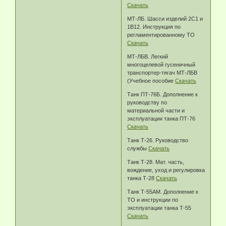
Скачать
МТ-ЛБ. Шасси изделий 2С1 и
1В12. Инструкция по
регламентированному ТО
Скачать
МТ-ЛБВ. Легкий
многоцелевой гусеничный
транспортер-тягач МТ-ЛБВ
(Учебное пособие
Скачать
Танк ПТ-76Б. Дополнение к
руководству по
материальной части и
эксплуатации танка ПТ-76
Скачать
Танк Т-26. Руководство
службы
Скачать
Танк Т-28. Мат. часть,
вождение, уход и регулировка
танка Т-28
Скачать
Танк Т-55АМ. Дополнение к
ТО и инструкции по
эксплуатации танка Т-55
Скачать