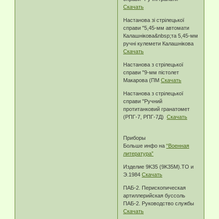
Скачать
Настанова зі стрілецької
справи "5,45-мм автомати
Калашнікова&nbsp;та 5,45-мм
ручні кулемети Калашнікова
Скачать
Настанова з стрілецької
справи "9-мм пістолет
Макарова (ПМ
Скачать
Настанова з стрілецької
справи "Ручний
протитанковий гранатомет
(РПГ-7, РПГ-7Д)
Скачать
Приборы
Больше инфо на
“Военная
литература”
Изделие 9K35 (9K35M).TO и
Э.1984
Скачать
ПАБ-2. Перископическая
артиллерийская буссоль
ПАБ-2. Руководство службы
Скачать