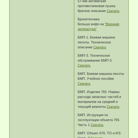
57-мм английская
противотанковая пушка.
Краткое описание
Скачать
Бронетехника
Больше инфо на
“Военная
литература”
БМП-1. Боевая машина
пехоты. Техническое
описание
Скачать
БМП-3. Техническое
обслуживание БМП-3
Скачать
БМП. Боевая машина пехоты
БМП. Учебное пособие
Скачать
БМП. Изделие 765. Нормы
расхода запасных частей и
материалов на средний и
текущий ремонты
Скачать
БМП. Иструкция по
эксплуатации объекта 765.
Часть 1
Скачать
БМП. Объект 676. ТО и ИЭ.
Часть 2
Скачать