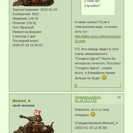
у тебя нет
случайно?
Зарегистрирован
: 2010-01-24
Сообщений:
3610
Уважение:
[+6/-0]
А какие нужны? Если в
Позитив:
[+0/-0]
электронном виде, то много
Пол:
Мужской
есть тут:
Провел на форуме:
http://talks.guns.ru/forummessage/18/2
2 месяца 2 дня
Последний визит:
15.html
2026-07-16 12:40:22
P.S. Кто-нибудь видел в сети
сканы американского
"Солдата Удачи"? Было бы
интересно почитать. Русского
"Солдата Удачи", скорее
всего, в ближайшее время
больше не будет.
0
Поделиться
2010-
13
Medved_A
01-24 12:27:53
свой человек
Извините, не в ту тему
отправил.
Отредактировано Medved_A
(2010-01-24 12:36:36)