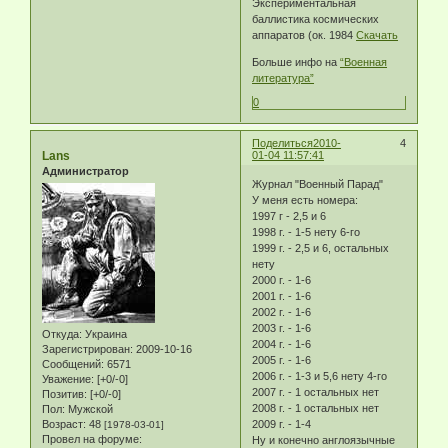
Экспериментальная
баллистика космических
аппаратов (ок. 1984
Скачать
Больше инфо на
“Военная
литература”
0
Поделиться
2010-
4
Lans
01-04 11:57:41
Администратор
Журнал "Военный Парад"
У меня есть номера:
1997 г - 2,5 и 6
1998 г. - 1-5 нету 6-го
1999 г. - 2,5 и 6, остальных
нету
2000 г. - 1-6
2001 г. - 1-6
2002 г. - 1-6
2003 г. - 1-6
Откуда:
Украина
2004 г. - 1-6
Зарегистрирован
: 2009-10-16
2005 г. - 1-6
Сообщений:
6571
2006 г. - 1-3 и 5,6 нету 4-го
Уважение:
[+0/-0]
2007 г. - 1 остальных нет
Позитив:
[+0/-0]
2008 г. - 1 остальных нет
Пол:
Мужской
Возраст:
48
2009 г. - 1-4
[1978-03-01]
Провел на форуме:
Ну и конечно англоязычные