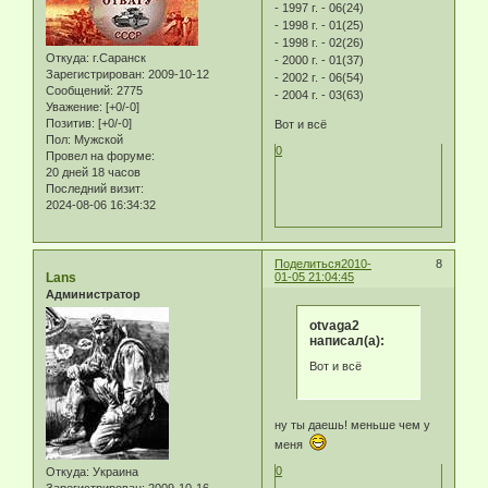
- 1997 г. - 06(24)
- 1998 г. - 01(25)
- 1998 г. - 02(26)
Откуда:
г.Саранск
- 2000 г. - 01(37)
Зарегистрирован
: 2009-10-12
- 2002 г. - 06(54)
Сообщений:
2775
- 2004 г. - 03(63)
Уважение:
[+0/-0]
Позитив:
[+0/-0]
Вот и всё
Пол:
Мужской
0
Провел на форуме:
20 дней 18 часов
Последний визит:
2024-08-06 16:34:32
Поделиться
2010-
8
Lans
01-05 21:04:45
Администратор
otvaga2
написал(а):
Вот и всё
ну ты даешь! меньше чем у
меня
0
Откуда:
Украина