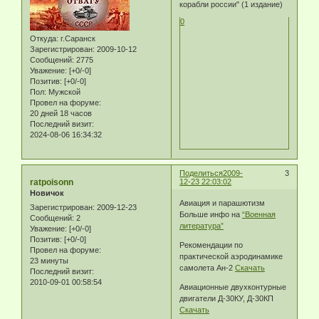
корабли россии" (1 издание)
0
Откуда:
г.Саранск
Зарегистрирован
: 2009-10-12
Сообщений:
2775
Уважение:
[+0/-0]
Позитив:
[+0/-0]
Пол:
Мужской
Провел на форуме:
20 дней 18 часов
Последний визит:
2024-08-06 16:34:32
Поделиться
2009-
3
ratpoisonn
12-23 22:03:02
Новичок
Авиация и парашютизм
Зарегистрирован
: 2009-12-23
Больше инфо на
“Военная
Сообщений:
2
литература”
Уважение:
[+0/-0]
Позитив:
[+0/-0]
Рекомендации по
Провел на форуме:
практической аэродинамике
23 минуты
самолета Ан-2
Скачать
Последний визит:
2010-09-01 00:58:54
Авиационные двухконтурные
двигатели Д-30КУ, Д-30КП
Скачать