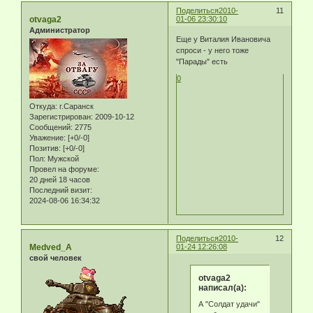
Поделиться
2010-
11
otvaga2
01-06 23:30:10
Администратор
Еще у Виталия Ивановича
спроси - у него тоже
"Парады" есть
0
Откуда:
г.Саранск
Зарегистрирован
: 2009-10-12
Сообщений:
2775
Уважение:
[+0/-0]
Позитив:
[+0/-0]
Пол:
Мужской
Провел на форуме:
20 дней 18 часов
Последний визит:
2024-08-06 16:34:32
Поделиться
2010-
12
Medved_A
01-24 12:26:08
свой человек
otvaga2
написал(а):
А "Солдат удачи"