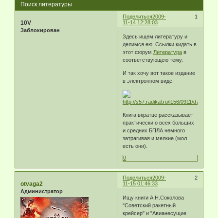
Поиск литературы
Поделиться
2009-
1
10V
11-14 12:28:03
Заблокирован
Здесь ищем литературу и
делимся ею. Ссылки кидать в
этот форум
Литература
в
соответствующею тему.
И так хочу вот такое издание
в электронном виде:
Книга вкратце рассказывает
практически о всех больших
и средних БПЛА немного
затрагивая и мелкие (мол
есть они).
0
Поделиться
2009-
2
otvaga2
11-15 01:46:33
Администратор
Ищу книги А.Н.Соколова
"Советский ракетный
крейсер" и "Авианесущие