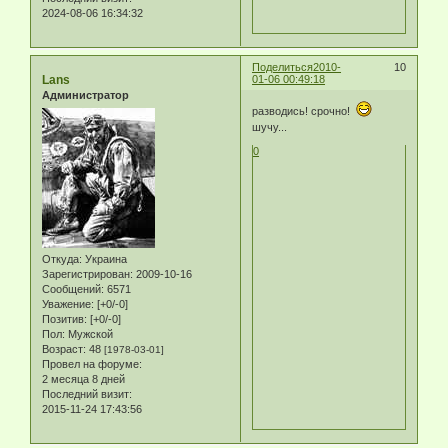
2024-08-06 16:34:32
Поделиться
2010-
10
Lans
01-06 00:49:18
Администратор
разводись! срочно!
шучу...
0
Откуда:
Украина
Зарегистрирован
: 2009-10-16
Сообщений:
6571
Уважение:
[+0/-0]
Позитив:
[+0/-0]
Пол:
Мужской
Возраст:
48
[1978-03-01]
Провел на форуме:
2 месяца 8 дней
Последний визит:
2015-11-24 17:43:56