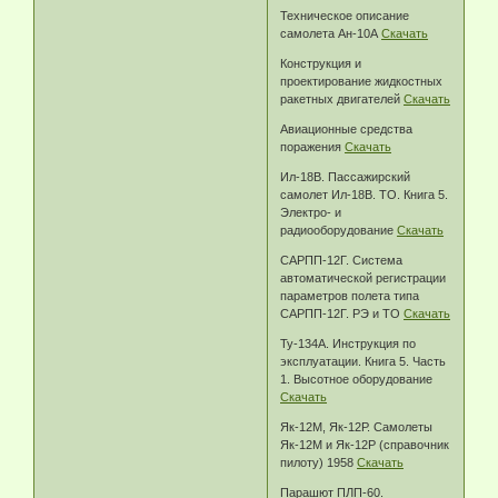
Техническое описание
самолета Ан-10А
Скачать
Конструкция и
проектирование жидкостных
ракетных двигателей
Скачать
Авиационные средства
поражения
Скачать
Ил-18В. Пассажирский
самолет Ил-18В. ТО. Книга 5.
Электро- и
радиооборудование
Скачать
САРПП-12Г. Система
автоматической регистрации
параметров полета типа
САРПП-12Г. РЭ и ТО
Скачать
Ту-134А. Инструкция по
эксплуатации. Книга 5. Часть
1. Высотное оборудование
Скачать
Як-12М, Як-12Р. Самолеты
Як-12М и Як-12Р (справочник
пилоту) 1958
Скачать
Парашют ПЛП-60.