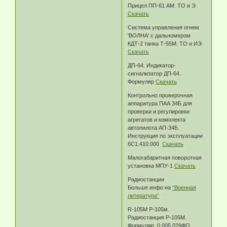
Прицел ПП-61 АМ. ТО и Э
Скачать
Система управления огнем
'ВОЛНА' с дальномером
КДТ-2 танка Т-55М. ТО и ИЭ
Скачать
ДП-64. Индикатор-
сигнализатор ДП-64.
Формуляр
Скачать
Контрольно проверочная
аппаратура ПАА 34Б для
проверки и регулировки
агрегатов и комплекта
автопилота АП-34Б.
Инструкция по эксплуатации
6С1.410.000
Скачать
Малогабаритная поворотная
установка МПУ-1
Скачать
Радиостанции
Больше инфо на
“Военная
литература”
R-105M Р-105м.
Радиостанция Р-105М.
Формуляр. 0.005.029ФО