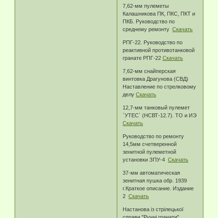
7,62-мм пулеметы
Калашникова ПК, ПКС, ПКТ и
ПКБ. Руководство по
среднему ремонту
Скачать
РПГ-22. Руководство по
реактивной противотанковой
гранате РПГ-22
Скачать
7,62-мм снайперская
винтовка Драгунова (СВД)
Наставление по стрелковому
делу
Скачать
12,7-мм танковый пулемет
`УТЕС` (НСВТ-12.7). ТО и ИЭ
Скачать
Руководство по ремонту
14,5мм счетверенной
зенитной пулеметной
установки ЗПУ-4
Скачать
37-мм автоматическая
зенитная пушка обр. 1939
г.Краткое описание. Издание
2
Скачать
Настанова із стрілецької
справи "Ручні гранати"