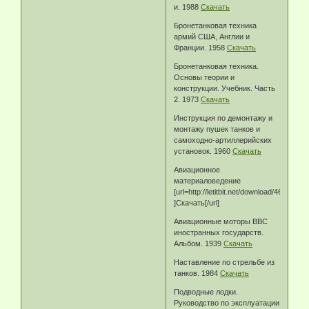
и. 1988
Скачать
Бронетанковая техника
армий США, Англии и
Франции. 1958
Скачать
Бронетанковая техника.
Основы теории и
конструкции. Учебник. Часть
2. 1973
Скачать
Инструкция по демонтажу и
монтажу пушек танков и
самоходно-артиллерийских
установок. 1960
Скачать
Авиационное
материаловедение
[url=http://letitbit.net/download/4602.
]Скачать[/url]
Авиационные моторы ВВС
иностранных государств.
Альбом. 1939
Скачать
Наставление по стрельбе из
танков. 1984
Скачать
Подводные лодки.
Руководство по эксплуатации