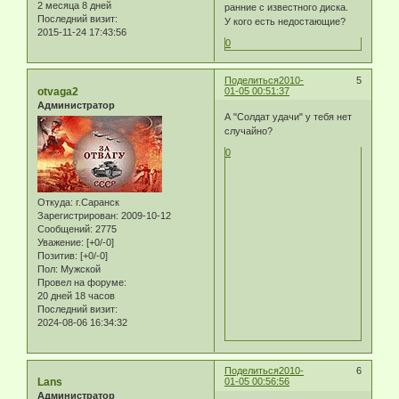
2 месяца 8 дней
ранние с известного диска.
Последний визит:
У кого есть недостающие?
2015-11-24 17:43:56
0
Поделиться
2010-
5
otvaga2
01-05 00:51:37
Администратор
А "Солдат удачи" у тебя нет
случайно?
0
Откуда:
г.Саранск
Зарегистрирован
: 2009-10-12
Сообщений:
2775
Уважение:
[+0/-0]
Позитив:
[+0/-0]
Пол:
Мужской
Провел на форуме:
20 дней 18 часов
Последний визит:
2024-08-06 16:34:32
Поделиться
2010-
6
Lans
01-05 00:56:56
Администратор