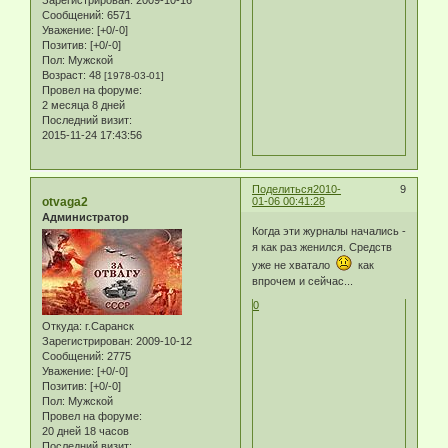
Зарегистрирован
: 2009-10-16
Сообщений:
6571
Уважение:
[+0/-0]
Позитив:
[+0/-0]
Пол:
Мужской
Возраст:
48
[1978-03-01]
Провел на форуме:
2 месяца 8 дней
Последний визит:
2015-11-24 17:43:56
Поделиться
2010-
9
otvaga2
01-06 00:41:28
Администратор
Когда эти журналы начались -
я как раз женился. Средств
уже не хватало
как
впрочем и сейчас...
0
Откуда:
г.Саранск
Зарегистрирован
: 2009-10-12
Сообщений:
2775
Уважение:
[+0/-0]
Позитив:
[+0/-0]
Пол:
Мужской
Провел на форуме:
20 дней 18 часов
Последний визит: