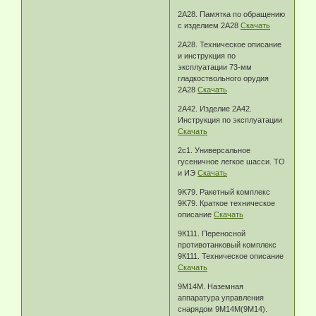
2А28. Памятка по обращению
с изделием 2А28
Скачать
2А28. Техническое описание
и инструкция по
эксплуатации 73-мм
гладкоствольного орудия
2А28
Скачать
2А42. Изделие 2А42.
Инструкция по эксплуатации
Скачать
2c1. Универсальное
гусеничное легкое шасси. ТО
и ИЭ
Скачать
9K79. Pакетный комплекс
9K79. Краткое техническое
описание
Скачать
9К111. Переносной
противотанковый комплекс
9К111. Техническое описание
Скачать
9М14М. Наземная
аппаратура управления
снарядом 9М14М(9М14).