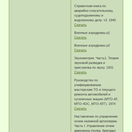
Справочная книга по
аварийно-спасательному,
судоподъемному и
водолазному делу. ч3. 1945
Скачать
Военные аэродромы p1
Скачать
Военные аэродромы p2
Скачать
Звукометрия. Часть1. Теория
звуковой разведки и
пристрелка по звуку. 1931
Скачать
Руководство по
унифицированым
мастерским ТО и текущего
ремонта автомобилей и
гусеничных машин (МТО-АТ,
МТО-4ОС, МТО-АТГ). 1974
Скачать
Наставление по управлению
огнем наземной артиллерии.
Часть I. Управление огнем
дивизиона (полка, бригады)