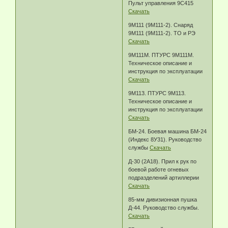
Пульт управления 9С415
Скачать
9М111 (9М111-2). Снаряд
9М111 (9М111-2). ТО и РЭ
Скачать
9М111М. ПТУРС 9М111М.
Техническое описание и
инструкция по эксплуатации
Скачать
9М113. ПТУРС 9М113.
Техническое описание и
инструкция по эксплуатации
Скачать
БМ-24. Боевая машина БМ-24
(Индекс 8У31). Руководство
службы
Скачать
Д-30 (2А18). Прил к рук по
боевой работе огневых
подразделений артиллерии
Скачать
85-мм дивизионная пушка
Д-44. Руководство службы.
Скачать