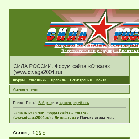
Форум сайта «ОТВАГА» [www.otvaga200
Вступайте в нашу группу «Вконтакт
СИЛА РОССИИ. Форум сайта «Отвага»
(www.otvaga2004.ru)
Форум
Участники
Правила
Регистрация
Войти
Активные темы
Привет, Гость!
Войдите
или
зарегистрируйтесь
.
»
СИЛА РОССИИ. Форум сайта «Отвага»
(www.otvaga2004.ru)
»
Литература
»
Поиск литературы
Страница:
1
2
3
»