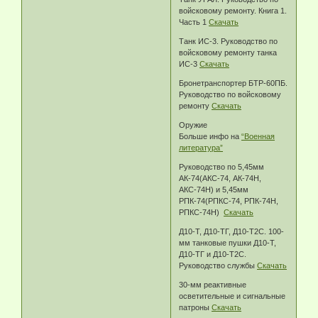
войсковому ремонту. Книга 1.
Часть 1
Скачать
Танк ИС-3. Руководство по
войсковому ремонту танка
ИС-3
Скачать
Бронетранспортер БТР-60ПБ.
Руководство по войсковому
ремонту
Скачать
Оружие
Больше инфо на
“Военная
литература”
Руководство по 5,45мм
АК-74(АКС-74, АК-74Н,
АКС-74Н) и 5,45мм
РПК-74(РПКС-74, РПК-74Н,
РПКС-74Н)
Скачать
Д10-Т, Д10-ТГ, Д10-Т2С. 100-
мм танковые пушки Д10-Т,
Д10-ТГ и Д10-Т2С.
Руководство службы
Скачать
30-мм реактивные
осветительные и сигнальные
патроны
Скачать