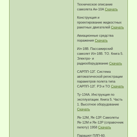
Техническое описание
самолета Ан-10А
Скачать
Конструкция и
проектирование жидкостных
ракетных двигателей
Скачать
Авиационные средства
поражения
Скачать
Ил-18В. Пассажирский
самолет Ил-18В. ТО. Книга 5.
Электро- и
радиооборудование
Скачать
САРПП-12Г. Система
автоматической регистрации
параметров полета типа
САРПП-12Г. РЭ и ТО
Скачать
Ту-134А. Инструкция по
эксплуатации. Книга 5. Часть
1. Высотное оборудование
Скачать
Як-12М, Як-12Р. Самолеты
Як-12М и Як-12Р (справочник
пилоту) 1958
Скачать
Парашют ПЛП-60.