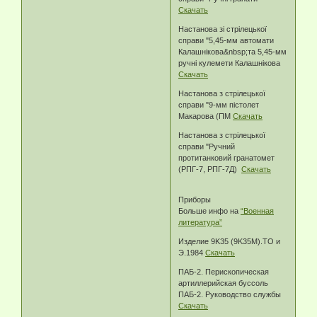
Скачать
Настанова зі стрілецької
справи "5,45-мм автомати
Калашнікова&nbsp;та 5,45-мм
ручні кулемети Калашнікова
Скачать
Настанова з стрілецької
справи "9-мм пістолет
Макарова (ПМ
Скачать
Настанова з стрілецької
справи "Ручний
протитанковий гранатомет
(РПГ-7, РПГ-7Д)
Скачать
Приборы
Больше инфо на
“Военная
литература”
Изделие 9K35 (9K35M).TO и
Э.1984
Скачать
ПАБ-2. Перископическая
артиллерийская буссоль
ПАБ-2. Руководство службы
Скачать