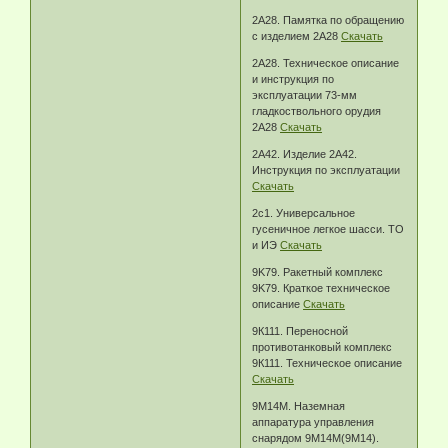
2А28. Памятка по обращению
с изделием 2А28
Скачать
2А28. Техническое описание
и инструкция по
эксплуатации 73-мм
гладкоствольного орудия
2А28
Скачать
2А42. Изделие 2А42.
Инструкция по эксплуатации
Скачать
2c1. Универсальное
гусеничное легкое шасси. ТО
и ИЭ
Скачать
9K79. Pакетный комплекс
9K79. Краткое техническое
описание
Скачать
9К111. Переносной
противотанковый комплекс
9К111. Техническое описание
Скачать
9М14М. Наземная
аппаратура управления
снарядом 9М14М(9М14).