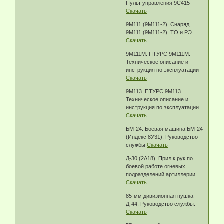
Пульт управления 9С415
Скачать
9М111 (9М111-2). Снаряд
9М111 (9М111-2). ТО и РЭ
Скачать
9М111М. ПТУРС 9М111М.
Техническое описание и
инструкция по эксплуатации
Скачать
9М113. ПТУРС 9М113.
Техническое описание и
инструкция по эксплуатации
Скачать
БМ-24. Боевая машина БМ-24
(Индекс 8У31). Руководство
службы
Скачать
Д-30 (2А18). Прил к рук по
боевой работе огневых
подразделений артиллерии
Скачать
85-мм дивизионная пушка
Д-44. Руководство службы.
Скачать