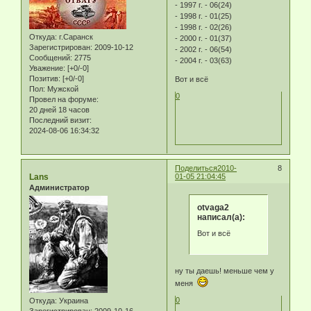
- 1997 г. - 06(24)
- 1998 г. - 01(25)
- 1998 г. - 02(26)
Откуда:
г.Саранск
- 2000 г. - 01(37)
Зарегистрирован
: 2009-10-12
- 2002 г. - 06(54)
Сообщений:
2775
- 2004 г. - 03(63)
Уважение:
[+0/-0]
Позитив:
[+0/-0]
Вот и всё
Пол:
Мужской
0
Провел на форуме:
20 дней 18 часов
Последний визит:
2024-08-06 16:34:32
Поделиться
2010-
8
Lans
01-05 21:04:45
Администратор
otvaga2
написал(а):
Вот и всё
ну ты даешь! меньше чем у
меня
0
Откуда:
Украина