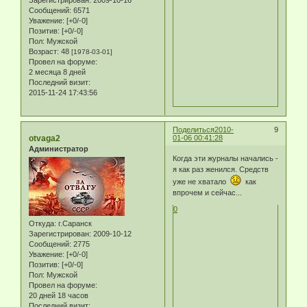
Зарегистрирован
: 2009-10-16
Сообщений:
6571
Уважение:
[+0/-0]
Позитив:
[+0/-0]
Пол:
Мужской
Возраст:
48
[1978-03-01]
Провел на форуме:
2 месяца 8 дней
Последний визит:
2015-11-24 17:43:56
Поделиться
2010-
9
otvaga2
01-06 00:41:28
Администратор
Когда эти журналы начались -
я как раз женился. Средств
уже не хватало
как
впрочем и сейчас...
0
Откуда:
г.Саранск
Зарегистрирован
: 2009-10-12
Сообщений:
2775
Уважение:
[+0/-0]
Позитив:
[+0/-0]
Пол:
Мужской
Провел на форуме:
20 дней 18 часов
Последний визит: