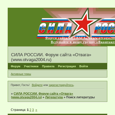
Форум сайта «ОТВАГА» [www.otvaga200
Вступайте в нашу группу «Вконтакт
СИЛА РОССИИ. Форум сайта «Отвага»
(www.otvaga2004.ru)
Форум
Участники
Правила
Регистрация
Войти
Активные темы
Привет, Гость!
Войдите
или
зарегистрируйтесь
.
»
СИЛА РОССИИ. Форум сайта «Отвага»
(www.otvaga2004.ru)
»
Литература
»
Поиск литературы
Страница:
1
2
3
»