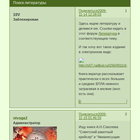
Поиск литературы
Поделиться
2009-
1
10V
11-14 12:28:03
Заблокирован
Здесь ищем литературу и
делимся ею. Ссылки кидать в
этот форум
Литература
в
соответствующею тему.
И так хочу вот такое издание
в электронном виде:
Книга вкратце рассказывает
практически о всех больших
и средних БПЛА немного
затрагивая и мелкие (мол
есть они).
0
Поделиться
2009-
2
otvaga2
11-15 01:46:33
Администратор
Ищу книги А.Н.Соколова
"Советский ракетный
крейсер" и "Авианесущие