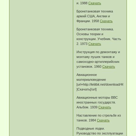
и. 1988
Скачать
Бронетанковая техника
армий США, Англии и
Франции. 1958
Скачать
Бронетанковая техника.
Основы теории и
конструкции. Учебник. Часть
2. 1973
Скачать
Инструкция по демонтажу и
монтажу пушек танков и
самоходно-артиллерийских
установок. 1960
Скачать
Авиационное
материаловедение
[url=http://letitbit.net/download/4602.
]Скачать[/url]
Авиационные моторы ВВС
иностранных государств.
Альбом. 1939
Скачать
Наставление по стрельбе из
танков. 1984
Скачать
Подводные лодки.
Руководство по эксплуатации