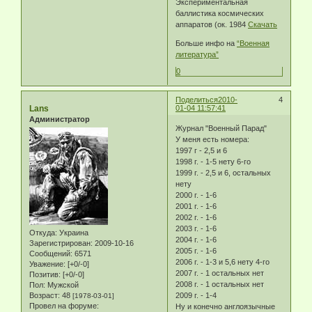
Экспериментальная
баллистика космических
аппаратов (ок. 1984
Скачать
Больше инфо на
“Военная
литература”
0
Поделиться
2010-
4
Lans
01-04 11:57:41
Администратор
Журнал "Военный Парад"
У меня есть номера:
1997 г - 2,5 и 6
1998 г. - 1-5 нету 6-го
1999 г. - 2,5 и 6, остальных
нету
2000 г. - 1-6
2001 г. - 1-6
2002 г. - 1-6
2003 г. - 1-6
Откуда:
Украина
2004 г. - 1-6
Зарегистрирован
: 2009-10-16
2005 г. - 1-6
Сообщений:
6571
2006 г. - 1-3 и 5,6 нету 4-го
Уважение:
[+0/-0]
2007 г. - 1 остальных нет
Позитив:
[+0/-0]
2008 г. - 1 остальных нет
Пол:
Мужской
Возраст:
48
2009 г. - 1-4
[1978-03-01]
Провел на форуме:
Ну и конечно англоязычные