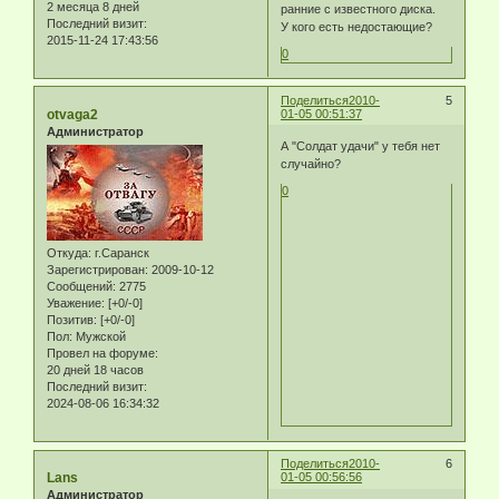
2 месяца 8 дней
ранние с известного диска.
Последний визит:
У кого есть недостающие?
2015-11-24 17:43:56
0
Поделиться
2010-
5
otvaga2
01-05 00:51:37
Администратор
А "Солдат удачи" у тебя нет
случайно?
0
Откуда:
г.Саранск
Зарегистрирован
: 2009-10-12
Сообщений:
2775
Уважение:
[+0/-0]
Позитив:
[+0/-0]
Пол:
Мужской
Провел на форуме:
20 дней 18 часов
Последний визит:
2024-08-06 16:34:32
Поделиться
2010-
6
Lans
01-05 00:56:56
Администратор