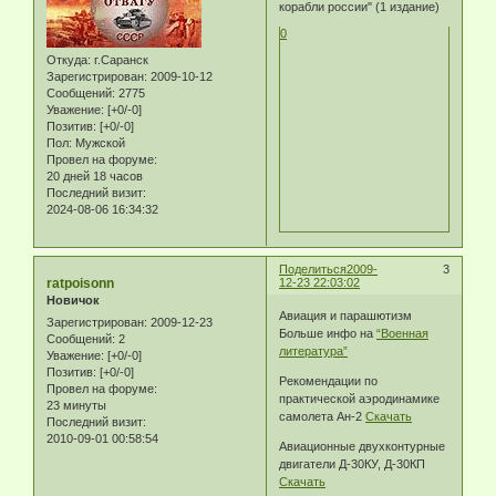
корабли россии" (1 издание)
0
Откуда:
г.Саранск
Зарегистрирован
: 2009-10-12
Сообщений:
2775
Уважение:
[+0/-0]
Позитив:
[+0/-0]
Пол:
Мужской
Провел на форуме:
20 дней 18 часов
Последний визит:
2024-08-06 16:34:32
Поделиться
2009-
3
ratpoisonn
12-23 22:03:02
Новичок
Авиация и парашютизм
Зарегистрирован
: 2009-12-23
Больше инфо на
“Военная
Сообщений:
2
литература”
Уважение:
[+0/-0]
Позитив:
[+0/-0]
Рекомендации по
Провел на форуме:
практической аэродинамике
23 минуты
самолета Ан-2
Скачать
Последний визит:
2010-09-01 00:58:54
Авиационные двухконтурные
двигатели Д-30КУ, Д-30КП
Скачать