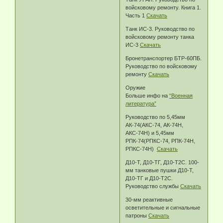
войсковому ремонту. Книга 1.
Часть 1
Скачать
Танк ИС-3. Руководство по
войсковому ремонту танка
ИС-3
Скачать
Бронетранспортер БТР-60ПБ.
Руководство по войсковому
ремонту
Скачать
Оружие
Больше инфо на
“Военная
литература”
Руководство по 5,45мм
АК-74(АКС-74, АК-74Н,
АКС-74Н) и 5,45мм
РПК-74(РПКС-74, РПК-74Н,
РПКС-74Н)
Скачать
Д10-Т, Д10-ТГ, Д10-Т2С. 100-
мм танковые пушки Д10-Т,
Д10-ТГ и Д10-Т2С.
Руководство службы
Скачать
30-мм реактивные
осветительные и сигнальные
патроны
Скачать