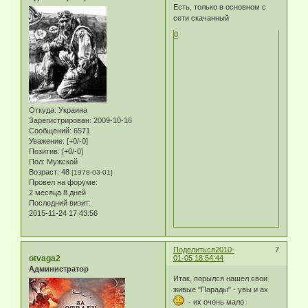
Есть, только в основном с
сети скачанный
0
Откуда:
Украина
Зарегистрирован
: 2009-10-16
Сообщений:
6571
Уважение:
[+0/-0]
Позитив:
[+0/-0]
Пол:
Мужской
Возраст:
48
[1978-03-01]
Провел на форуме:
2 месяца 8 дней
Последний визит:
2015-11-24 17:43:56
Поделиться
2010-
7
otvaga2
01-05 18:54:44
Администратор
Итак, порылся нашел свои
живые "Парады" - увы и ах
- их очень мало: