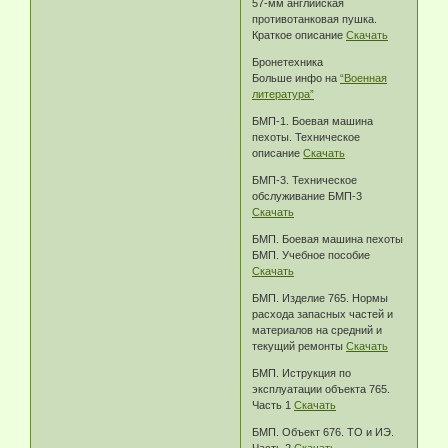
57-мм английская
противотанковая пушка.
Краткое описание
Скачать
Бронетехника
Больше инфо на
“Военная
литература”
БМП-1. Боевая машина
пехоты. Техническое
описание
Скачать
БМП-3. Техническое
обслуживание БМП-3
Скачать
БМП. Боевая машина пехоты
БМП. Учебное пособие
Скачать
БМП. Изделие 765. Нормы
расхода запасных частей и
материалов на средний и
текущий ремонты
Скачать
БМП. Иструкция по
эксплуатации объекта 765.
Часть 1
Скачать
БМП. Объект 676. ТО и ИЭ.
Часть 2
Скачать