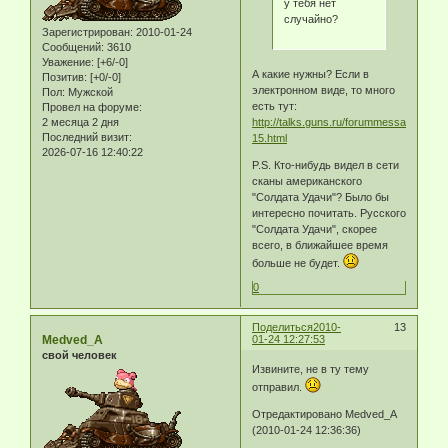
у тебя нет
случайно?
Зарегистрирован
: 2010-01-24
Сообщений:
3610
Уважение:
[+6/-0]
А какие нужны? Если в
Позитив:
[+0/-0]
электронном виде, то много
Пол:
Мужской
есть тут:
Провел на форуме:
http://talks.guns.ru/forummessage/18/2
2 месяца 2 дня
Последний визит:
15.html
2026-07-16 12:40:22
P.S. Кто-нибудь видел в сети
сканы американского
"Солдата Удачи"? Было бы
интересно почитать. Русского
"Солдата Удачи", скорее
всего, в ближайшее время
больше не будет.
0
Поделиться
2010-
13
Medved_A
01-24 12:27:53
свой человек
Извините, не в ту тему
отправил.
Отредактировано Medved_A
(2010-01-24 12:36:36)