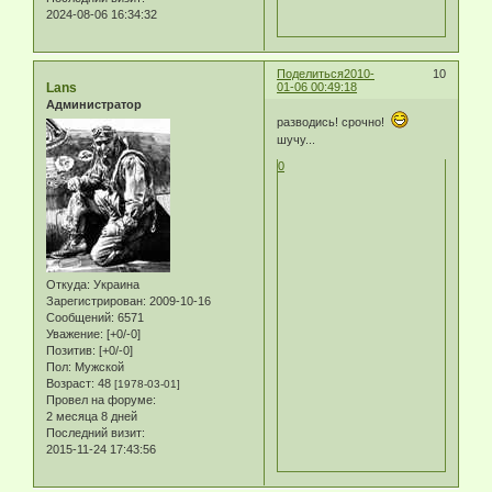
2024-08-06 16:34:32
Поделиться
2010-
10
Lans
01-06 00:49:18
Администратор
разводись! срочно!
шучу...
0
Откуда:
Украина
Зарегистрирован
: 2009-10-16
Сообщений:
6571
Уважение:
[+0/-0]
Позитив:
[+0/-0]
Пол:
Мужской
Возраст:
48
[1978-03-01]
Провел на форуме:
2 месяца 8 дней
Последний визит:
2015-11-24 17:43:56