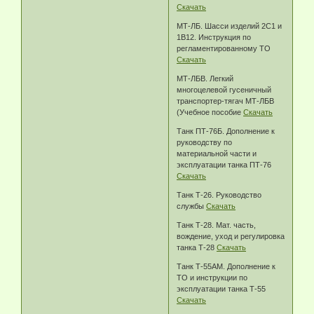
Скачать
МТ-ЛБ. Шасси изделий 2С1 и
1В12. Инструкция по
регламентированному ТО
Скачать
МТ-ЛБВ. Легкий
многоцелевой гусеничный
транспортер-тягач МТ-ЛБВ
(Учебное пособие
Скачать
Танк ПТ-76Б. Дополнение к
руководству по
материальной части и
эксплуатации танка ПТ-76
Скачать
Танк Т-26. Руководство
службы
Скачать
Танк Т-28. Мат. часть,
вождение, уход и регулировка
танка Т-28
Скачать
Танк Т-55АМ. Дополнение к
ТО и инструкции по
эксплуатации танка Т-55
Скачать