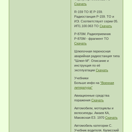
Скачать
R-159 TO IE Р-159.
Радиостанция Р-159. ТО и
ИЭ. Соответствует серии 05.
ИП1.100.063 ТО
Скачать
Р-870М. Радиоприемник
Р-870М - фрагмент ТО
Скачать
Шлюпочная переносная
аварийная радиостанция типа
"Шлюп-М". Описание и
инструкция по её
эксплуатации
Скачать
Учебники
Больше инфо на
“Военная
литература”
Авиационные средства
поражения
Скачать
Автомобили, мотоциклы и
велосипеды. Амаев КА,
Маковская ЕЗ. 1970
Скачать
Автомобиль категории С.
Учебник водителя. Калисский