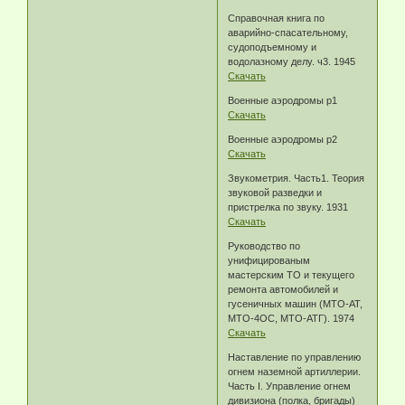
Справочная книга по
аварийно-спасательному,
судоподъемному и
водолазному делу. ч3. 1945
Скачать
Военные аэродромы p1
Скачать
Военные аэродромы p2
Скачать
Звукометрия. Часть1. Теория
звуковой разведки и
пристрелка по звуку. 1931
Скачать
Руководство по
унифицированым
мастерским ТО и текущего
ремонта автомобилей и
гусеничных машин (МТО-АТ,
МТО-4ОС, МТО-АТГ). 1974
Скачать
Наставление по управлению
огнем наземной артиллерии.
Часть I. Управление огнем
дивизиона (полка, бригады)