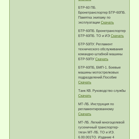
БТР-60 ПБ.
Бронетранспортер БТР-60ПБ.
Памятка экипажу по
эксплуатации
Скачать
БТР-60ПБ. Бронетранспортер
БТР-60ПБ. ТО и ИЭ
Скачать
БТР-50ПУ. Регламент
технического обслуживания
командно-штабной машины
БТР-50ПУ
Скачать
БТР-60ПБ, БМП-1. Боевые
машины мотострелковых
подразделений.Пособие
Скачать
Танк КВ. Руководство службы
Скачать
МТ-ЛБ. Инструкция по
регламентированному
Скачать
МТ-ЛБ. Легкий многоцелевой
гусеничный транспортер-
тягач МТ-ЛБ. ТО и ИЭ.
6.00.001ТО. Издание 4