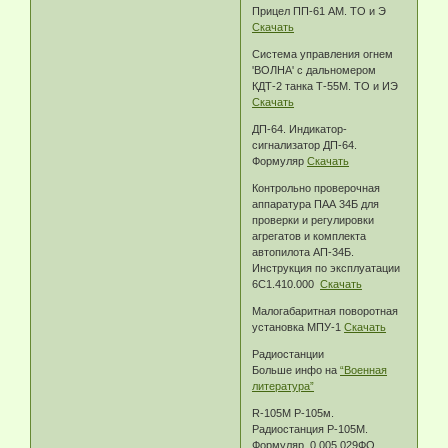
Прицел ПП-61 АМ. ТО и Э
Скачать
Система управления огнем
'ВОЛНА' с дальномером
КДТ-2 танка Т-55М. ТО и ИЭ
Скачать
ДП-64. Индикатор-
сигнализатор ДП-64.
Формуляр
Скачать
Контрольно проверочная
аппаратура ПАА 34Б для
проверки и регулировки
агрегатов и комплекта
автопилота АП-34Б.
Инструкция по эксплуатации
6С1.410.000
Скачать
Малогабаритная поворотная
установка МПУ-1
Скачать
Радиостанции
Больше инфо на
“Военная
литература”
R-105M Р-105м.
Радиостанция Р-105М.
Формуляр. 0.005.029ФО