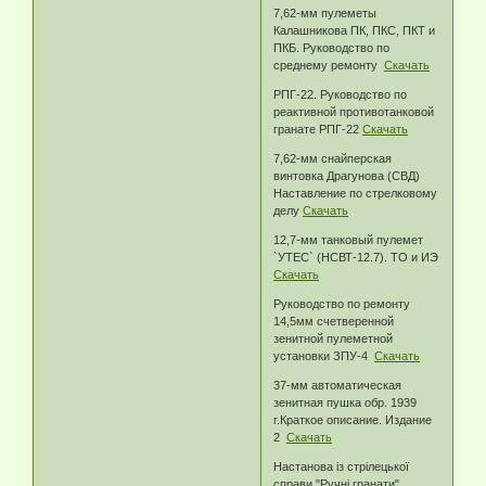
7,62-мм пулеметы
Калашникова ПК, ПКС, ПКТ и
ПКБ. Руководство по
среднему ремонту
Скачать
РПГ-22. Руководство по
реактивной противотанковой
гранате РПГ-22
Скачать
7,62-мм снайперская
винтовка Драгунова (СВД)
Наставление по стрелковому
делу
Скачать
12,7-мм танковый пулемет
`УТЕС` (НСВТ-12.7). ТО и ИЭ
Скачать
Руководство по ремонту
14,5мм счетверенной
зенитной пулеметной
установки ЗПУ-4
Скачать
37-мм автоматическая
зенитная пушка обр. 1939
г.Краткое описание. Издание
2
Скачать
Настанова із стрілецької
справи "Ручні гранати"