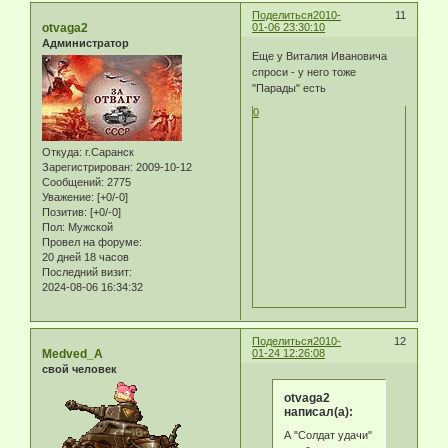
Поделиться
2010-
11
otvaga2
01-06 23:30:10
Администратор
Еще у Виталия Ивановича
спроси - у него тоже
"Парады" есть
0
Откуда:
г.Саранск
Зарегистрирован
: 2009-10-12
Сообщений:
2775
Уважение:
[+0/-0]
Позитив:
[+0/-0]
Пол:
Мужской
Провел на форуме:
20 дней 18 часов
Последний визит:
2024-08-06 16:34:32
Поделиться
2010-
12
Medved_A
01-24 12:26:08
свой человек
otvaga2
написал(а):
А "Солдат удачи"