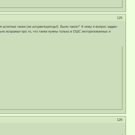
125
ея штатные танки (не штурмгешютцы!). Было такое? К чему я вопрос задаю -
льно возражал про то, что танки нужны только в ОШС моторизованных и
126