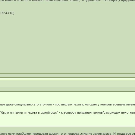
ли танки и пехота, и именно танки.и именно пехота, в одной ошс" - к вопросу придан
09:43:46)
 вам даже специально это уточнил - про пешую пехоту, которая у немцев воевала имен
"были ли танки и пехота в одной ошс" - к вопросу придания танков/самоходок пехотн
ехоте если наиболее передовая армия того периода этим не занималась. И тогда все э