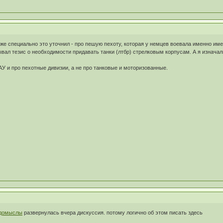
аже специально это уточнил - про пешую пехоту, которая у немцев воевала именно им
ывал тезис о необходимости придавать танки (лтбр) стрелковым корпусам. А я изнача
АУ и про пехотные дивизии, а не про танковые и моторизованные.
 домыслы
развернулась вчера дискуссия. потому логично об этом писать здесь