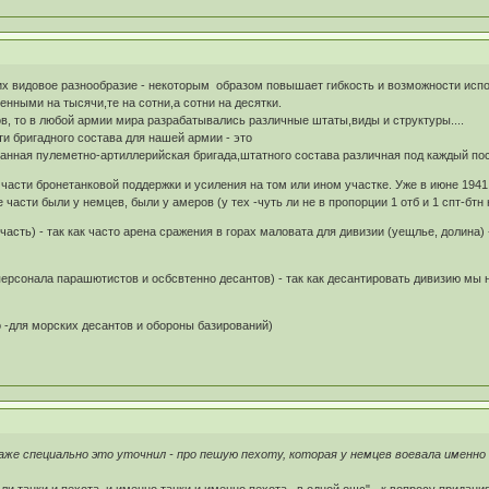
х видовое разнообразие - некоторым образом повышает гибкость и возможности испол
нными на тысячи,те на сотни,а сотни на десятки.
в, то в любой армии мира разрабатывались различные штаты,виды и структуры....
ти бригадного состава для нашей армии - это
анная пулеметно-артиллерийская бригада,штатного состава различная под каждый по
 части бронетанковой поддержки и усиления на том или ином участке. Уже в июне 194
 части были у немцев, были у амеров (у тех -чуть ли не в пропорции 1 отб и 1 спт-бтн 
часть) - так как часто арена сражения в горах маловата для дивизии (уещлье, долина
персонала парашютистов и осбсвтенно десантов) - так как десантировать дивизию мы 
 -для морских десантов и обороны базирований)
даже специально это уточнил - про пешую пехоту, которая у немцев воевала именн