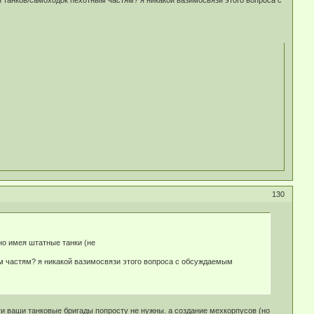
ия танков/самоходок пехотным частям? я никакой вазимосвязи этого вопроса с
130
но имея штатные танки (не
ым частям? я никакой вазимосвязи этого вопроса с обсуждаемым
ти ваши танковые бригады попросту не нужны. а создание мехкорпусов (но