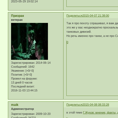
2023-05-29 19:02:14
Призрак
Поделиться
2015-04-07 21:38:00
ветеран
Так я про пехоту спрашивал, я вам д
это же у вас неоднократно проскальз
танковых дивизий.
Но речь именно про танки, а не про С
0
Зарегистрирован
: 2014-06-14
Сообщений:
1642
Уважение:
[+0/-0]
Позитив:
[+0/-0]
Провел на форуме:
13 дней 0 часов
Последний визит:
2016-11-03 13:44:15
maik
Поделиться
2015-04-08 08:33:28
Администратор
в этой теме
Г.Жуков: мнение, факты,
Зарегистрирован
: 2009-10-20
Сообщений:
34721