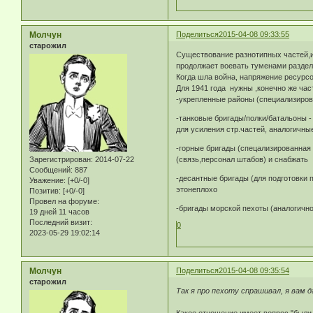
Молчун
Поделиться
2015-04-08 09:33:55
старожил
Существование разнотипных частей,и
продолжает воевать туменами разделе
Когда шла война, напряжение ресурсо
Для 1941 года нужны ,конечно же час
-укрепленные районы (специализиров
-танковые бригады/полки/батальоны -
для усиления стр.частей, аналогичные
-горные бригады (спецализированная 
Зарегистрирован
: 2014-07-22
(связь,персонал штабов) и снабжать
Сообщений:
887
-десантные бригады (для подготовки 
Уважение:
[+0/-0]
этонеплохо
Позитив:
[+0/-0]
Провел на форуме:
-бригады морской пехоты (аналогично
19 дней 11 часов
Последний визит:
0
2023-05-29 19:02:14
Молчун
Поделиться
2015-04-08 09:35:54
старожил
Так я про пехоту спрашивал, я вам 