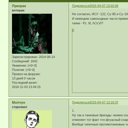
Призрак
Поделиться
2015-04-07 13:02:06
ветеран
Не согласен, ИСУ -122, Су-85 и Су-10
И немецкие самоходные части примен
танки - Pz. III, IV,V,VI?
0
Зарегистрирован
: 2014-06-14
Сообщений:
1642
Уважение:
[+0/-0]
Позитив:
[+0/-0]
Провел на форуме:
13 дней 0 часов
Последний визит:
2016-11-03 13:44:15
Молчун
Поделиться
2015-04-07 13:16:37
старожил
1.
Ну так и танковые бригады -можно ска
отменяет тот факт что фгуасный сна
Вообще типичные противотанковые час