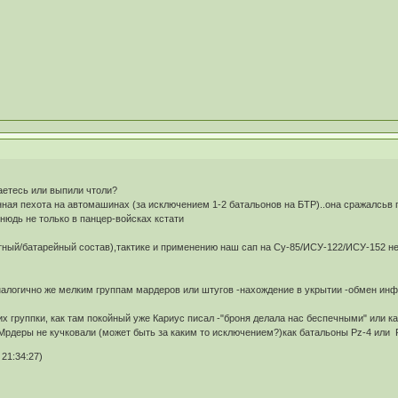
аетесь или выпили чтоли?
нная пехота на автомашинах (за исключением 1-2 батальонов на БТР)..она сражалсь
дь не только в панцер-войсках кстати
тный/батарейный состав),тактике и применению наш сап на Су-85/ИСУ-122/ИСУ-152 не
алогично же мелким группам мардеров или штугов -нахождение в укрытии -обмен инфо
х группки, как там покойный уже Кариус писал -"броня делала нас беспечными" или ка
Мрдеры не кучковали (может быть за каким то исключением?)как батальоны Pz-4 или P
21:34:27)