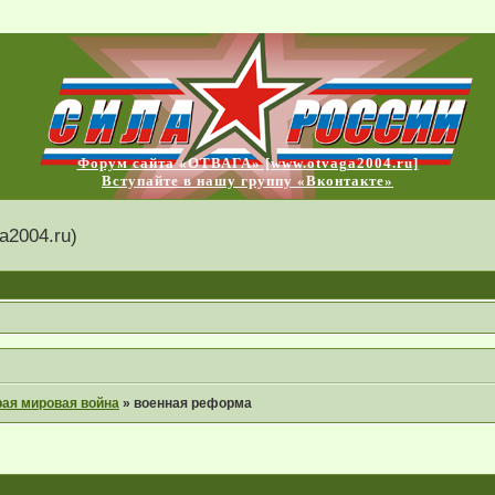
Форум сайта «ОТВАГА» [www.otvaga2004.ru]
Вступайте в нашу группу «Вконтакте»
2004.ru)
рая мировая война
»
военная реформа