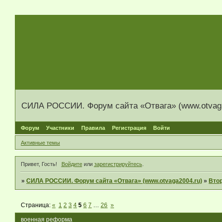
СИЛА РОССИИ. Форум сайта «Отвага» (www.otvaga
Форум
Участники
Правила
Регистрация
Войти
Активные темы
Привет, Гость!
Войдите
или
зарегистрируйтесь
.
»
СИЛА РОССИИ. Форум сайта «Отвага» (www.otvaga2004.ru)
»
Вто
Страница:
«
1
2
3
4
5
6
7
…
26
»
военная реформа