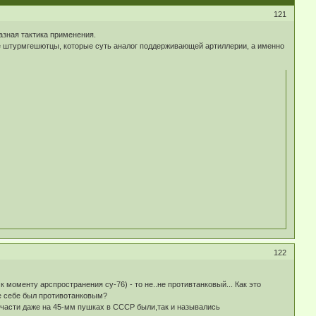
121
разная тактика применения.
Не штурмгешютцы, которые суть аналог поддерживающей артиллерии, а именно
122
 моменту арспространения су-76) - то не..не противтанковый... Как это
е себе был противотанковым?
 части даже на 45-мм пушках в СССР были,так и назывались