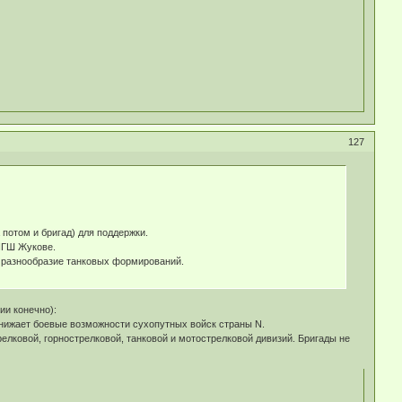
127
потом и бригад) для поддержки.
 НГШ Жукове.
39 разнообразие танковых формирований.
ии конечно):
снижает боевые возможности сухопутных войск страны N.
елковой, горнострелковой, танковой и мотострелковой дивизий. Бригады не