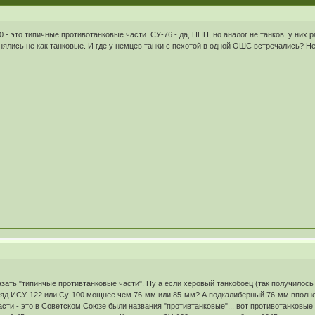
0 - это типичные противотанковые части. СУ-76 - да, НПП, но аналог не танков, у них 
ялись не как танковые. И где у немцев танки с пехотой в одной ОШС встречались? 
зать "типинчые противтанковые части". Ну а если херовый танкобоец (так получилось к
ряд ИСУ-122 или Су-100 мощнее чем 76-мм или 85-мм? А подкалиберный 76-мм вполн
ти - это в Советском Союзе были названия "противтанковые"... вот противотанковые