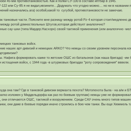
воей 45-мм противотанковостью. Как и полки СУ-100 в составе иптбар в 1945.
-122 или Су-85 я не видал,ивзините....Додумать что угодно можно.... но ни в назван
ений назначались.ага) особой,какой то сугубой, противотанковости не замечаю.
к танковые части. Поясните мне разницу между ротой Pz-4 которая стоит/медленно 
между ротой длиноствольных Штугов,которая действует аналогично?
ные сау-шки (типа Мардер.Насхорн) своей тактикой применения (или аналогично -мел
емецких танковых войск.
ние наших арт-дивизий и немецких ARKO? Что немцы со своим уровнем персонала ком
артдивизии?
ы. Нафига формировать каике то жетские ОШС из батальонов (как наша бригада) -им 
и истощения войск, с 1944 года -в штурмовых бригадах "роту сопровождения" вввели.
уда она там? Где в танковой дивизии вермахта пехота? Мотопехота была - на а/м и БТ
ратко изложен у Миддельдорфа как раз по боевым группам) немцы уже не формировали
, они отличаются ОШС, тактикой и вооружением. Среди САУ очень много типов машин 
нки, они даже в боевые порядки иначе строились в бою чем танки. Вы еще Хюммель та