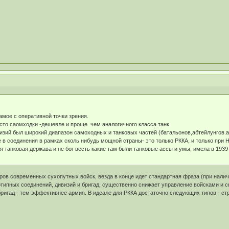
амое с оперативной точки зрения.
сто саомходки -дешевле и проще чем аналогичного класса танк.
зий был широкий диапазон самоходных и танковых частей (батальонов,абтейлунгов.а 
 в соединения в рамках сколь нибудь мощной страны- это только РККА, и только при
ая танковая держава и не бог весть какие там были танковые ассы и умы, имела в 19
ров современных сухопутных войск, везда в конце идет стандартная фраза (при налич
отипных соединений, дивизий и бригад, существенно снижает управление войсками и 
бригад - тем эффективнее армия. В идеале для РККА достаточно следующих типов - стр