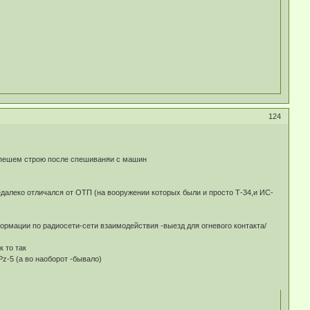
124
в пешем строю после спешиваняи с машин
далеко отличался от ОТП (на вооружении которых были и просто Т-34,и ИС-
рмации по радиосети-сети взаимодействия -выезд для огневого контакта/
к то так
z-5 (а во наоборот -бывало)