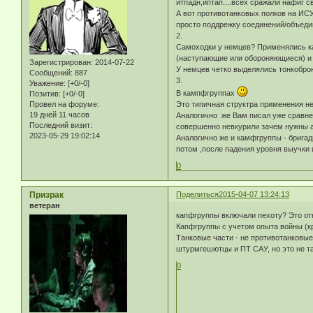
итпадн,иптап....всех сражали нафиг с
А вот противотанковых полков на ИСУ
просто поддрежку соединений/объедин
2.
Самоходки у немцев? Применялись ка
(наступающие или обороняющиеся) и 
Зарегистрирован
: 2014-07-22
У немцев четко выделялись тонкоброн
Сообщений:
887
3.
Уважение:
[+0/-0]
В кампфгруппах
Позитив:
[+0/-0]
Провел на форуме:
Это типичная структра применения н
19 дней 11 часов
Аналогично же Вам писал уже сравне
Последний визит:
совершенно невкурили зачем нужны 
2023-05-29 19:02:14
Аналогично же и камфгруппы - бригад
потом ,после падения уровня выучки 
0
Призрак
Поделиться
2015-04-07 13:24:13
ветеран
капфгруппы включали пехоту? Это отк
Капфгруппы с учетом опыта войны (к
Танковые части - не противотанковые
штурмгешютцы и ПТ САУ, но это не та
0