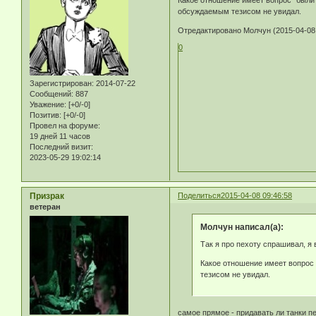
Какое отношение имеет вопрос "были 
обсуждаемым тезисом не увидал.
Отредактировано Молчун (2015-04-08 
0
Зарегистрирован
: 2014-07-22
Сообщений:
887
Уважение:
[+0/-0]
Позитив:
[+0/-0]
Провел на форуме:
19 дней 11 часов
Последний визит:
2023-05-29 19:02:14
Призрак
Поделиться
2015-04-08 09:46:58
ветеран
Молчун написал(а):
Так я про пехоту спрашивал, я
Какое отношение имеет вопрос 
тезисом не увидал.
самое прямое - придавать ли танки п