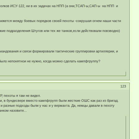
ии полков ИСУ-122, ни в их задачах на НПП (а они,ТСАП-ы,САП-ы на НПП и
движется между боевых порядков своей пехоты -сокрушая огнем наши части
кие подразделения Штугов или тех же танков,если действовали повзводно)
андования и связи формировали тактические группировки артиллерии, и
было непонятнои не нужно, когда можно сделать кампфгруппу?
123
Р, пехоты я там не видел.
, в бундесвере вместо кампфгрупп были жесткие ОШС как раз из бригад.
и разные подходы были у нас и у вермахта. Да, немцы давали в пехоту
нком назовите...