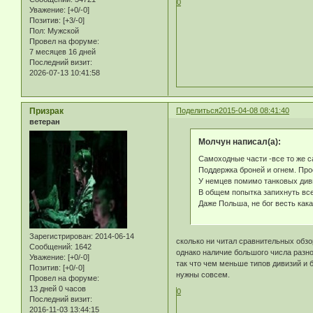
0
Уважение:
[+0/-0]
Позитив:
[+3/-0]
Пол:
Мужской
Провел на форуме:
7 месяцев 16 дней
Последний визит:
2026-07-13 10:41:58
Призрак
Поделиться
2015-04-08 08:41:40
ветеран
Молчун написал(а):
Самоходные части -все то же с
Поддержка броней и огнем. Про
У немцев помимо танковых диви
В общем попытка запихнуть все
Даже Польша, не бог весть как
Зарегистрирован
: 2014-06-14
сколько ни читал сравнительных обзо
Сообщений:
1642
однако наличие большого числа разн
Уважение:
[+0/-0]
так что чем меньше типов дивизий и 
Позитив:
[+0/-0]
нужны совсем.
Провел на форуме:
13 дней 0 часов
0
Последний визит:
2016-11-03 13:44:15