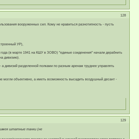
128
ьзования вооруженных сил. Кому не нравиться разнотипность - пусть
строенный УР),
1 года (в марте 1941 на КШУ в ЗОВО) "единые соиденения" начали дерабнить
на дивизию).
) - а дивизий разделенной полками по разным аренам труднее управлять
не могли объективно, а иметь возможность высадить воздушный десант -
129
о имея штатные танки (не