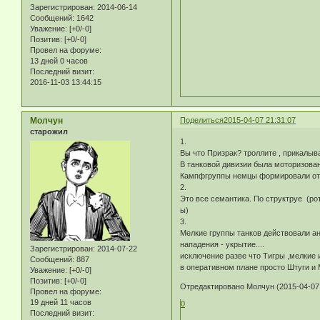
Зарегистрирован
: 2014-06-14
Сообщений:
1642
Уважение:
[+0/-0]
Позитив:
[+0/-0]
Провел на форуме:
13 дней 0 часов
Последний визит:
2016-11-03 13:44:15
Молчун
Поделиться
2015-04-07 21:31:07
старожил
1.
Вы что Призрак? троллите , прикалыв
В танковой дивизии была моторизова
Кампфгруппы немцы формировали отню
2.
Это все семантика. По структруе (ро
ы)
3.
Мелкие группы танков действовали ан
нападения - укрытие....
Зарегистрирован
: 2014-07-22
исключение разве что Тигры ,мелкие и
Сообщений:
887
в оперативном плане просто Штуги и 
Уважение:
[+0/-0]
Позитив:
[+0/-0]
Отредактировано Молчун (2015-04-07 
Провел на форуме:
19 дней 11 часов
0
Последний визит: