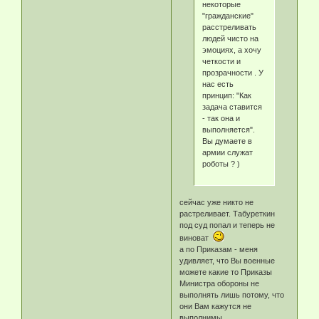
некоторые
"гражданские"
расстреливать
людей чисто на
эмоциях, а хочу
четкости и
прозрачности . У
нас есть
принцип: "Как
задача ставится
- так она и
выполняется".
Вы думаете в
армии служат
роботы ? )
сейчас уже никто не
растреливает. Табуреткин
под суд попал и теперь не
виноват
а по Приказам - меня
удивляет, что Вы военные
можете какие то Приказы
Министра обороны не
выполнять лишь потому, что
они Вам кажутся не
выполнимы.