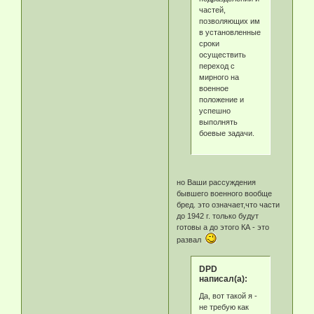
частей,
позволяющих им
в установленные
сроки
осуществить
переход с
мирного на
военное
положение и
успешно
выполнять
боевые задачи.
но Ваши рассуждения
бывшего военного вообще
бред. это означает,что части
до 1942 г. только будут
готовы а до этого КА - это
развал
DPD
написал(а):
Да, вот такой я -
не требую как