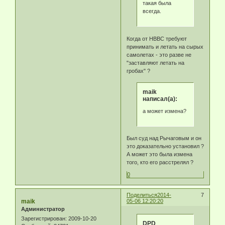
такая была
всегда.
Когда от НВВС требуют
принимать и летать на сырых
самолетах - это разве не
"заставляют летать на
гробах" ?
maik
написал(а):
а может измена?
Был суд над Рычаговым и он
это доказательно установил ?
А может это была измена
того, кто его расстрелял ?
0
Поделиться
2014-
7
maik
05-06 12:20:20
Администратор
Зарегистрирован
: 2009-10-20
DPD