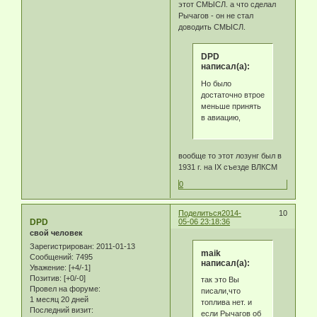
этот СМЫСЛ. а что сделал
Рычагов - он не стал
доводить СМЫСЛ.
DPD
написал(а):
Но было
достаточно втрое
меньше принять
в авиацию,
вообще то этот лозунг был в
1931 г. на IX съезде ВЛКСМ
0
Поделиться
2014-
10
DPD
05-06 23:18:36
свой человек
Зарегистрирован
: 2011-01-13
maik
Сообщений:
7495
написал(а):
Уважение:
[+4/-1]
Позитив:
[+0/-0]
так это Вы
Провел на форуме:
писали,что
1 месяц 20 дней
топлива нет. и
Последний визит:
если Рычагов об