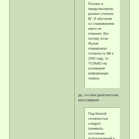
Потому и
предусмотрены
разные степени
БГ. И обучение
со слаживанием
никто не
отменял. Вот
потому если
Жуков
планировал
готовность МК к
1942 году, то
ТОЛЬКО на
основании
информации
сверху.
да, это мои дилетантские
рассуждания.
Под боевой
готовностью
следует
понимать
состояние
подразделений и