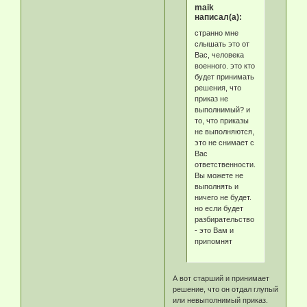
maik
написал(а):
странно мне
слышать это от
Вас, человека
военного. это кто
будет принимать
решения, что
приказ не
выполнимый? и
то, что приказы
не выполняются,
это не снимает с
Вас
ответственности.
Вы можете не
выполнять и
ничего не будет.
но если будет
разбирательство
- это Вам и
припомнят
А вот старший и принимает
решение, что он отдал глупый
или невыполнимый приказ.