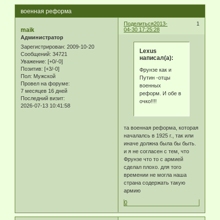
военная реформа
Поделиться
2013-
1
maik
04-30 17:25:28
Администратор
Зарегистрирован
: 2009-10-20
Lexus
Сообщений:
34721
написал(а):
Уважение:
[+0/-0]
Позитив:
[+3/-0]
Фрунзе как и
Пол:
Мужской
Путин -отцы
Провел на форуме:
военных
7 месяцев 16 дней
реформ. И обе в
Последний визит:
очко!!!!
2026-07-13 10:41:58
та военная реформа, которая
началалсь в 1925 г., так или
иначе должна была бы быть.
и я не согласен с тем, что
Фрунзе что то с армией
сделал плохо. для того
времении не могла наша
страна содержать такую
армию
0