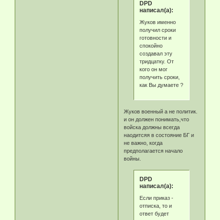
DPD
написал(а):
Жуков именно
получил сроки
готовности и
спокойно
создавал эту
тридцатку. От
кого он мог
получить сроки,
как Вы думаете ?
Жуков военный а не политик.
и он должен понимать,что
войска должны всегда
наодитсяя в состояние БГ и
не важно, когда
предполагается начало
войны.
DPD
написал(а):
Если приказ -
отписка, то и
ответ будет