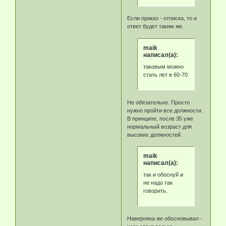
Если приказ - отписка, то и
ответ будет таким же.
maik
написал(а):
таковым можно
стать лет в 60-70
Не обязательно. Просто
нужно пройти все должности.
В принципе, после 35 уже
нормальный возраст для
высоких должностей.
maik
написал(а):
так и обоснуй и
не надо так
говорить.
Наверняка же обосновывал -