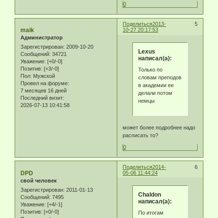
0
Поделиться
2013-
5
maik
10-27 20:17:53
Администратор
Зарегистрирован
: 2009-10-20
Lexus
Сообщений:
34721
написал(а):
Уважение:
[+0/-0]
Позитив:
[+3/-0]
Только по
Пол:
Мужской
словам преподов
Провел на форуме:
в академии ее
7 месяцев 16 дней
делали потом
Последний визит:
немцы
2026-07-13 10:41:58
может более подробнее надо
расписать то?
0
Поделиться
2014-
6
DPD
05-06 11:44:24
свой человек
Зарегистрирован
: 2011-01-13
Chaldon
Сообщений:
7495
написал(а):
Уважение:
[+4/-1]
Позитив:
[+0/-0]
По итогам