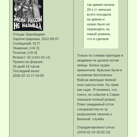
так армия начала
20-х гг. меньше
всего походила
на армию и
нужно было ее
переводить на
новый уровень.
Откуда:
Биробиджан
что и сделали
Зарегистрирован
: 2012-08-07
Сообщений:
6177
Уважение:
[+0/-2]
Позитив:
[+0/-0]
Только по словам преподов в
Возраст:
62
[1964-06-14]
академии ее делали потом
Провел на форуме:
немцы. Белых иудеи
29 дней 19 часов
прикончили. Красные были в
Последний визит:
основном бесполезны.
2026-02-13 17:44:09
Войска имеющие боевой
опыт распустили. Ну прям
как сщас. Я понимал, что
плохо, но события в Сирии
показали полный развал.
Плюс ожидаемый отток
специалистов из-за
разрушения законов о
Военной службы
Отредактировано Lexus
(2018-02-24 20:02:13)