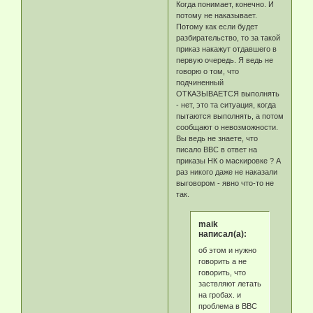
Когда понимает, конечно. И
потому не наказывает.
Потому как если будет
разбирательство, то за такой
приказ накажут отдавшего в
первую очередь. Я ведь не
говорю о том, что
подчиненный
ОТКАЗЫВАЕТСЯ выполнять
- нет, это та ситуация, когда
пытаются выполнять, а потом
сообщают о невозможности.
Вы ведь не знаете, что
писало ВВС в ответ на
приказы НК о маскировке ? А
раз никого даже не наказали
выговором - явно что-то не
так.
maik
написал(а):
об этом и нужно
говорить а не
говорить, что
заствляют летать
на гробах. и
проблема в ВВС