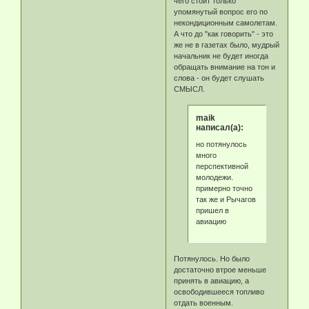
чего стоит только
упомянутый вопрос его по
некондиционным самолетам.
А что до "как говорить" - это
же не в газетах было, мудрый
начальник не будет иногда
обращать внимание на тон и
слова - он будет слушать
СМЫСЛ.
maik
написал(а):
но потянулось
много
перспективной
молодежи.
примерно точно
так же и Рычагов
пришел в
авиацию
Потянулось. Но было
достаточно втрое меньше
принять в авиацию, а
освободившееся топливо
отдать военным.