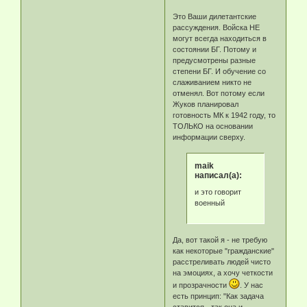
Это Ваши дилетантские
рассуждения. Войска НЕ
могут всегда находиться в
состоянии БГ. Потому и
предусмотрены разные
степени БГ. И обучение со
слаживанием никто не
отменял. Вот потому если
Жуков планировал
готовность МК к 1942 году, то
ТОЛЬКО на основании
информации сверху.
maik
написал(а):
и это говорит
военный
Да, вот такой я - не требую
как некоторые "гражданские"
расстреливать людей чисто
на эмоциях, а хочу четкости
и прозрачности
. У нас
есть принцип: "Как задача