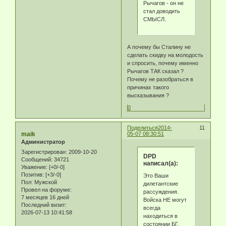
Рычагов - он не
стал доводить
СМЫСЛ.
А почему бы Сталину не
сделать скидку на молодость
и спросить, почему именно
Рычагов ТАК сказал ?
Почему не разобраться в
причинах такого
высказывания ?
0
Поделиться
2014-
11
maik
05-07 08:30:51
Администратор
Зарегистрирован
: 2009-10-20
DPD
Сообщений:
34721
написал(а):
Уважение:
[+0/-0]
Позитив:
[+3/-0]
Это Ваши
Пол:
Мужской
дилетантские
Провел на форуме:
рассуждения.
7 месяцев 16 дней
Войска НЕ могут
Последний визит:
всегда
2026-07-13 10:41:58
находиться в
состоянии БГ.