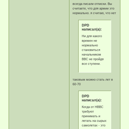
всегда писали отписки. Вы
считаете, что для армии это
нормально. я считаю, что нет
DPD
написал(а):
Ни для какого
времен не
нормально
становиться
начальником
ВВС не пройдя
все ступени.
таковым можно стать лет в
60-70
DPD
написал(а):
Когда от НВВС
требуют
принимать и
летать на сырых
самолетах - это