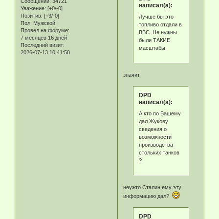
Сообщений:
34721
написал(а):
Уважение:
[+0/-0]
Позитив:
[+3/-0]
Лучше бы это
Пол:
Мужской
топливо отдали в
Провел на форуме:
ВВС. Не нужны
7 месяцев 16 дней
были ТАКИЕ
Последний визит:
масштабы.
2026-07-13 10:41:58
значит
DPD
написал(а):
А кто по Вашему
дал Жукову
сведения о
возможности
производства
стольких танков
?
неужто Сталин ему эту
информацию дал?
DPD