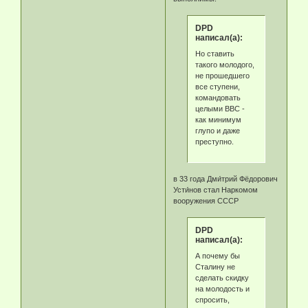
DPD
написал(а):
Но ставить
такого молодого,
не прошедшего
все ступени,
командовать
целыми ВВС -
как минимум
глупо и даже
преступно.
в 33 года Дми́трий Фёдорович
Усти́нов стал Наркомом
вооружения СССР
DPD
написал(а):
А почему бы
Сталину не
сделать скидку
на молодость и
спросить,