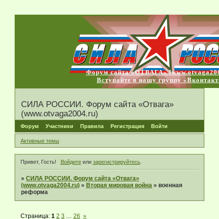
Форум сайта «ОТВАГА» [www.otvaga200
Вступайте в нашу группу «Вконтакт
СИЛА РОССИИ. Форум сайта «Отвага»
(www.otvaga2004.ru)
Форум
Участники
Правила
Регистрация
Войти
Активные темы
Привет, Гость!
Войдите
или
зарегистрируйтесь
.
»
СИЛА РОССИИ. Форум сайта «Отвага»
(www.otvaga2004.ru)
»
Вторая мировая война
»
военная
реформа
Страница:
1
2
3
…
26
»