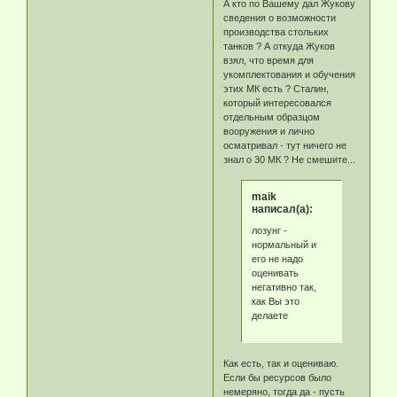
А кто по Вашему дал Жукову
сведения о возможности
производства стольких
танков ? А откуда Жуков
взял, что время для
укомплектования и обучения
этих МК есть ? Сталин,
который интересовался
отдельным образцом
вооружения и лично
осматривал - тут ничего не
знал о 30 МК ? Не смешите...
maik
написал(а):
лозунг -
нормальный и
его не надо
оценивать
негативно так,
как Вы это
делаете
Как есть, так и оцениваю.
Если бы ресурсов было
немеряно, тогда да - пусть