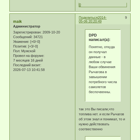
0
Поделиться
2014-
9
maik
05-06 20:20:49
Администратор
Зарегистрирован
: 2009-10-20
DPD
Сообщений:
34721
написал(а):
Уважение:
[+0/-0]
Позитив:
[+3/-0]
Понятно, откуда
Пол:
Мужской
он получал
Провел на форуме:
данные - в
7 месяцев 16 дней
любом случае
Последний визит:
Ваши обвинения
2026-07-13 10:41:58
Рычагова в
завышении
потребного числа
самолетов
беспочвенны.
так это Вы писали,что
топлива нет. и если Рычагов
об этом знал и понимал, то и
нужно действовать
соотвественно