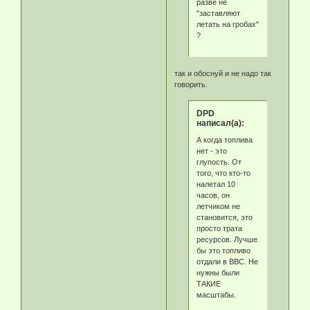
разве не
"заставляют
летать на гробах"
?
так и обоснуй и не надо так
говорить.
DPD
написал(а):
А когда топлива
нет - это
глупость. От
того, что кто-то
налетал 10
часов, он
летчиком не
становится, это
просто трата
ресурсов. Лучше
бы это топливо
отдали в ВВС. Не
нужны были
ТАКИЕ
масштабы.