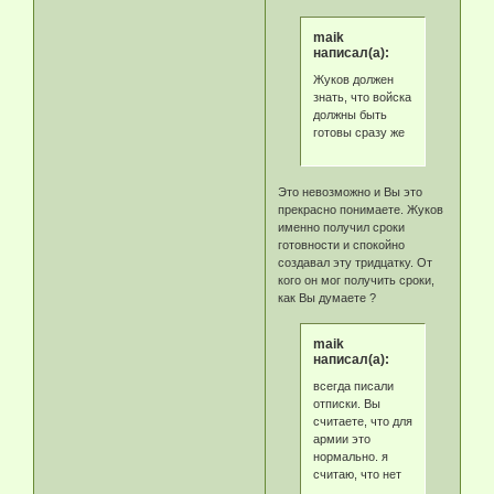
maik
написал(а):
Жуков должен
знать, что войска
должны быть
готовы сразу же
Это невозможно и Вы это
прекрасно понимаете. Жуков
именно получил сроки
готовности и спокойно
создавал эту тридцатку. От
кого он мог получить сроки,
как Вы думаете ?
maik
написал(а):
всегда писали
отписки. Вы
считаете, что для
армии это
нормально. я
считаю, что нет