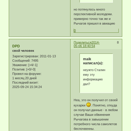
но потянулось много
перспективной молодежи.
примерно точно так же и
Рычагов пришел в авиацию
0
Поделиться
2014-
8
DPD
05-06 18:40:54
свой человек
Зарегистрирован
: 2011-01-13
maik
Сообщений:
7495
написал(а):
Уважение:
[+4/-1]
Позитив:
[+0/-0]
неужто Сталин
Провел на форуме:
ему эту
1 месяц 20 дней
информацию
Последний визит:
дал?
2025-09-24 15:34:24
Неа, это он получил от своей
кухарки
. Понятно, откуда
он получал данные - в любом
случае Ваши обвинения
Рычагова в завышении
потребного числа самолетов
беспочвенны.