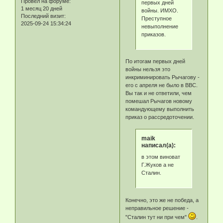
Провел на форуме:
первых дней
1 месяц 20 дней
войны. ИМХО.
Последний визит:
Преступное
2025-09-24 15:34:24
невыполнение
приказов.
По итогам первых дней
войны нельзя это
инкриминировать Рычагову -
его с апреля не было в ВВС.
Вы так и не ответили, чем
помешал Рычагов новому
командующему выполнить
приказ о рассредоточении.
maik
написал(а):
в этом виноват
Г.Жуков а не
Сталин.
Конечно, это же не победа, а
неправильное решение -
"Сталин тут ни при чем"
.