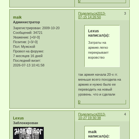
0
Поделиться
2013-
3
maik
07-15 14:26:50
Администратор
Зарегистрирован
: 2009-10-20
Lexus
Сообщений:
34721
написал(а):
Уважение:
[+0/-0]
Позитив:
[+3/-0]
Затраты на
Пол:
Мужской
армию легко
Провел на форуме:
перекрывает
7 месяцев 16 дней
воровство
Последний визит:
2026-07-13 10:41:58
так армия начала 20-х гг.
меньше всего походила на
армию и нужно было ее
переводить на новый
уровень. что и сделали
0
Поделиться
2013-
4
Lexus
10-27 19:30:38
Заблокирован
maik
написал(а):