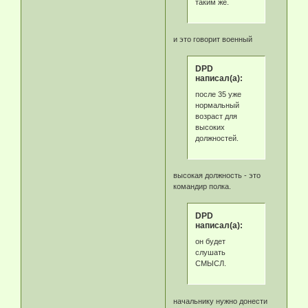
таким же.
и это говорит военный
DPD
написал(а):
после 35 уже
нормальный
возраст для
высоких
должностей.
высокая должность - это
командир полка.
DPD
написал(а):
он будет
слушать
СМЫСЛ.
начальнику нужно донести