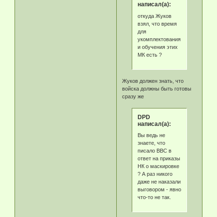
написал(а):
откуда Жуков
взял, что время
для
укомплектования
и обучения этих
МК есть ?
Жуков должен знать, что
войска должны быть готовы
сразу же
DPD
написал(а):
Вы ведь не
знаете, что
писало ВВС в
ответ на приказы
НК о маскировке
? А раз никого
даже не наказали
выговором - явно
что-то не так.