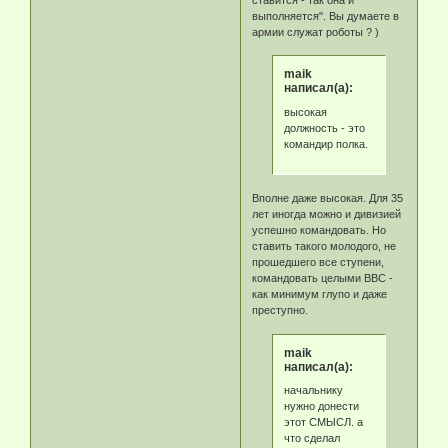
ставится - так она и
выполняется". Вы думаете в
армии служат роботы ? )
maik
написал(а):
высокая
должность - это
командир полка.
Вполне даже высокая. Для 35
лет иногда можно и дивизией
успешно командовать. Но
ставить такого молодого, не
прошедшего все ступени,
командовать целыми ВВС -
как минимум глупо и даже
преступно.
maik
написал(а):
начальнику
нужно донести
этот СМЫСЛ. а
что сделал