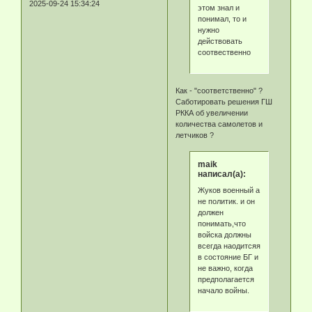
2025-09-24 15:34:24
этом знал и
понимал, то и
нужно
действовать
соотвественно
Как - "соответственно" ?
Саботировать решения ГШ
РККА об увеличении
количества самолетов и
летчиков ?
maik
написал(а):
Жуков военный а
не политик. и он
должен
понимать,что
войска должны
всегда наодитсяя
в состояние БГ и
не важно, когда
предполагается
начало войны.