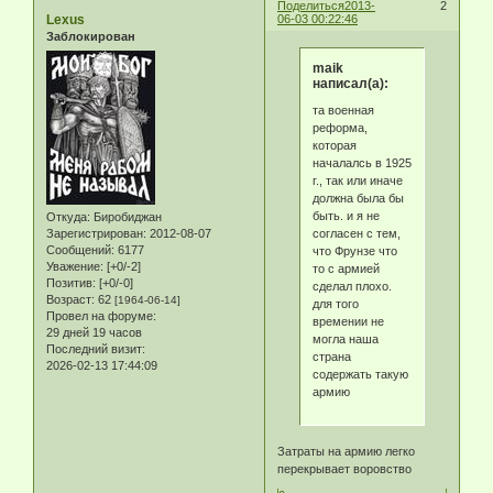
Поделиться
2013-
2
Lexus
06-03 00:22:46
Заблокирован
maik
написал(а):
та военная
реформа,
которая
началалсь в 1925
г., так или иначе
должна была бы
быть. и я не
Откуда:
Биробиджан
согласен с тем,
Зарегистрирован
: 2012-08-07
Сообщений:
6177
что Фрунзе что
Уважение:
[+0/-2]
то с армией
Позитив:
[+0/-0]
сделал плохо.
Возраст:
62
[1964-06-14]
для того
Провел на форуме:
времении не
29 дней 19 часов
могла наша
Последний визит:
страна
2026-02-13 17:44:09
содержать такую
армию
Затраты на армию легко
перекрывает воровство