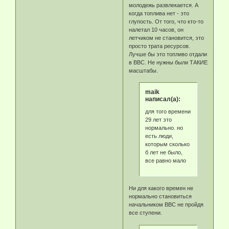
молодежь развлекается. А
когда топлива нет - это
глупость. От того, что кто-то
налетал 10 часов, он
летчиком не становится, это
просто трата ресурсов.
Лучше бы это топливо отдали
в ВВС. Не нужны были ТАКИЕ
масштабы.
maik
написал(а):
для того времени
29 лет это
нормально. но
есть люди,
которым сколько
б лет не было,
все равно мало
Ни для какого времен не
нормально становиться
начальником ВВС не пройдя
все ступени.