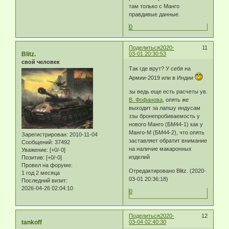
там только с Манго
правдивые данные.
0
Поделиться
2020-
11
Blitz.
03-01 20:30:53
свой человек
Так где врут? У себя на
Армии-2019 или в Индии
зы ведь еще есть расчеты ув.
В. Фофанова
, опять же
выходит за лапшу индусам
ззы бронепробиваемость у
нового Манго (БМ44-1) как у
Манго-М (БМ44-2), что опять
Зарегистрирован
: 2010-11-04
заставляет обратит внимание
Сообщений:
37492
на наличие макаронных
Уважение:
[+0/-0]
изделий
Позитив:
[+0/-0]
Провел на форуме:
Отредактировано Blitz. (2020-
1 год 2 месяца
03-01 20:36:18)
Последний визит:
2026-04-26 02:04:10
0
Поделиться
2020-
12
tankoff
03-04 02:40:30