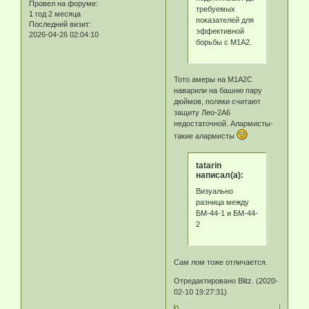
Провел на форуме:
требуемых
1 год 2 месяца
показателей для
Последний визит:
эффективной
2026-04-26 02:04:10
борьбы с М1А2.
Тото амеры на М1А2С
наварили на башню пару
дюймов, поляки считают
защиту Лео-2А6
недостаточной. Алармисты-
такие алармисты
tatarin
написал(а):
Визуально
разница между
БМ-44-1 и БМ-44-
2
Сам лом тоже отличается.
Отредактировано Blitz. (2020-
02-10 19:27:31)
0