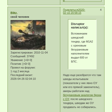
Поделиться
2020-
4
Blitz.
02-10 20:58:15
свой человек
Disruptor
написал(а):
Вспоминаем
шведский
тендер, где M1A2
с хреновым
безурановым
Зарегистрирован
: 2010-11-04
наполнителем
Сообщений:
37492
выдал 600 от
Уважение:
[+0/-0]
БПС.
Позитив:
[+0/-0]
Провел на форуме:
1 год 2 месяца
Последний визит:
Надо еще разобратся что там
2026-04-26 02:04:10
шведы испытывали
(показатели у них явно ОУ
или его прямой заменитель),
амеры работали над
безурановым аналогом брони
с ОУ
, после шведского
тендера, шведам же ОУ
продавать не собирались.