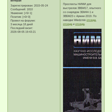
ветеран
Проспекты НИМИ для
Зарегистрирован
: 2015-05-24
выстрелов 3ВБМ17, опытного
Сообщений:
1810
со снарядом 3БМ44-1 и
Уважение:
[+5/-1]
3ВБМ23 с Армии-2019. По
Позитив:
[+0/-0]
наводке Wiedzmin
отсюда
,
Провел на форуме:
отсюда
и
отсюда
.
3 месяца 18 дней
Последний визит:
2026-08-05 19:43:21