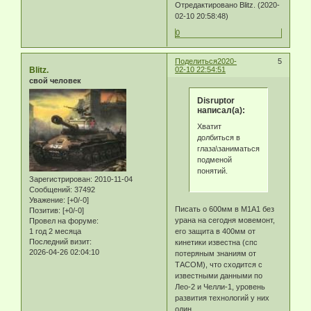
Отредактировано Blitz. (2020-
02-10 20:58:48)
0
Поделиться
2020-
5
Blitz.
02-10 22:54:51
свой человек
Disruptor
написал(а):
Хватит
долбиться в
глаза\заниматься
подменой
понятий.
Зарегистрирован
: 2010-11-04
Сообщений:
37492
Уважение:
[+0/-0]
Писать о 600мм в М1А1 без
Позитив:
[+0/-0]
урана на сегодня мовемонт,
Провел на форуме:
его защита в 400мм от
1 год 2 месяца
Последний визит:
кинетики известна (спс
2026-04-26 02:04:10
потеряным знаниям от
ТАСОМ), что сходится с
известными данными по
Лео-2 и Челли-1, уровень
развития технологий у них
один.