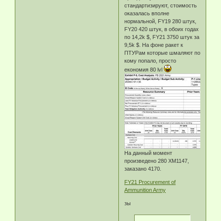
стандартизируют, стоимость
оказалась вполне
нормальной, FY19 280 штук,
FY20 420 штук, в обоих годах
по 14,2k $, FY21 3750 штук за
9,5k $. На фоне ракет к
ПТУРам которые шмаляют по
кому попало, просто
економия 80 lvl
На данный момент
произведено 280 ХМ1147,
заказано 4170.
FY21 Procurement of
Ammunition Army
зы