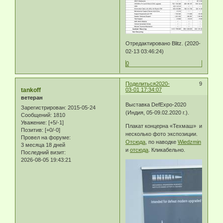
Отредактировано Blitz. (2020-
02-13 03:46:24)
0
Поделиться
2020-
9
tankoff
03-01 17:34:07
ветеран
Выставка DefExpo-2020
Зарегистрирован
: 2015-05-24
(Индия, 05-09.02.2020 г.).
Сообщений:
1810
Уважение:
[+5/-1]
Плакат концерна «Техмаш» и
Позитив:
[+0/-0]
несколько фото экспозиции.
Провел на форуме:
Отсюда
, по наводке
Wiedzmin
3 месяца 18 дней
и
отсюда
. Кликабельно.
Последний визит:
2026-08-05 19:43:21