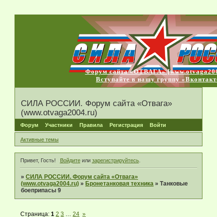
Форум сайта «ОТВАГА» [www.otvaga200
Вступайте в нашу группу «Вконтакт
СИЛА РОССИИ. Форум сайта «Отвага»
(www.otvaga2004.ru)
Форум
Участники
Правила
Регистрация
Войти
Активные темы
Привет, Гость!
Войдите
или
зарегистрируйтесь
.
»
СИЛА РОССИИ. Форум сайта «Отвага»
(www.otvaga2004.ru)
»
Бронетанковая техника
»
Танковые
боеприпасы 9
Страница:
1
2
3
…
24
»