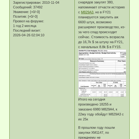
снарядов закупят 380,
Зарегистрирован
: 2010-11-04
Сообщений:
37492
напоминает отчасти историю
Уважение:
[+0/-0]
с
М829А3
, но в FY21
Позитив:
[+0/-0]
планируется закупить аж
Провел на форуме:
6600 штук, возможно
1 год 2 месяца
расширяют производство, из-
Последний визит:
за чего спад происходит
2026-04-26 02:04:10
сейчас. Стоимость возрасла
до 16,7k $ за штуку на FY21,
с начальных 8.8k $ в FY15.
Итого на сегодня
произведено 18255 и
заказано 6980 М829А4, к
22му году обойдут М829А3 с
их 25к
В прошлом году пошли
закупки ХМ1147, по
прежднему не