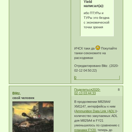
Yield
написал(а):
ибо ПТУРы и
ТУРы это бездна
с экономической
точки зрения
ИЧСХ таки да
Покупайте
танки-секономите на
расходниках
Отредактировано Blitz. (2020-
02-12 04:50:22)
0
Поделиться
2020-
8
Blitz.
02-13 03:44:33
свой человек
В продолжении М829А4/
ХМ1147, интерфейсы к ним
(
Ammunition Data Link (ADL)
)-
количество закупаемых ADL
для М829А4 в FY21
уменьшилось по сравнению с
планами FY20
, теперь до