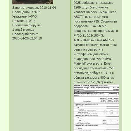
2025 собираются заказать
1269 штук (чего уже не
Зарегистрирован
: 2010-11-04
Сообщений:
37492
хватает на всех имеющиеся
Уважение:
[+0/-0]
ABCT), из которых уже
Позитив:
[+0/-0]
поставленно 735. Стоимость
Провел на форуме:
подросла, ~147,5K $ в
1 год 2 месяца
среднем за всю программу, в
Последний визит:
FY20-21 162-166k $.
2026-04-26 02:04:10
ADL к ХМ11477 ака АМР из
закупок пропали, может таки
решили совместить
интерфейсы для обоих
снарядов, или "AMP MWO
Material" они и есть. Если
последнее то закупки FY20
отменили, пойдут с FY21 с
обшим заказом в 900 штук,
стоимостю 125,3k $ штука.