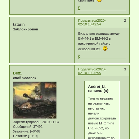
свой макет
0
Поделиться
2020-
2
tatarin
02-10 18:42:54
Заблокирован
Визуально разница между
БМ-44-1 и БМ-44-2 в
накрученной гайке у
основания ВУ.
0
Поделиться
2020-
3
Blitz.
02-10 19:26:55
свой человек
Andrei_bt
написал(а):
Только недавно
на различных
выставках
начали
демонстрировать
Зарегистрирован
: 2010-11-04
новые БПС типа
Сообщений:
37492
С-1 и С-2, но
Уважение:
[+0/-0]
даже они
Позитив:
[+0/-0]
недотягивают до