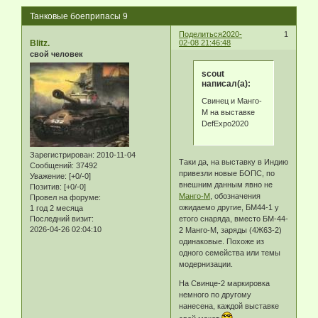
Танковые боеприпасы 9
Поделиться
2020-
1
Blitz.
02-08 21:46:48
свой человек
scout
написал(а):
Свинец и Манго-
М на выставке
DefExpo2020
Зарегистрирован
: 2010-11-04
Таки да, на выставку в Индию
Сообщений:
37492
привезли новые БОПС, по
Уважение:
[+0/-0]
внешним данным явно не
Позитив:
[+0/-0]
Манго-М
, обозначения
Провел на форуме:
ожидаемо другие, БМ44-1 у
1 год 2 месяца
Последний визит:
етого снаряда, вместо БМ-44-
2026-04-26 02:04:10
2 Манго-М, заряды (4Ж63-2)
одинаковые. Похоже из
одного семейства или темы
модернизации.
На Свинце-2 маркировка
немного по другому
нанесена, каждой выставке