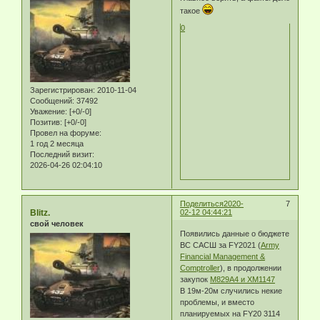
такое
0
Зарегистрирован
: 2010-11-04
Сообщений:
37492
Уважение:
[+0/-0]
Позитив:
[+0/-0]
Провел на форуме:
1 год 2 месяца
Последний визит:
2026-04-26 02:04:10
Поделиться
2020-
7
Blitz.
02-12 04:44:21
свой человек
Появились данные о бюджете
ВС САСШ за FY2021 (
Army
Financial Management &
Comptroller
), в продолжении
закупок
М829А4 и ХМ1147
В 19м-20м случились некие
проблемы, и вместо
планируемых на FY20 3114