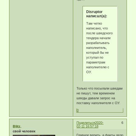
Disruptor
написал(а):
Там четко
написано, что
после шведского
тендера начали
разрабатывать
наполнитель,
который бы не
уступал по
параметрам
наполнителю с
ОУ.
Только что посылали шведам
не пишут, тем временем
шведы давали запрос на
поставку наполнителя с ОУ.
0
Поделиться
2020-
6
Blitz.
02-11 16:57:18
свой человек
Главное верить, а факты дело