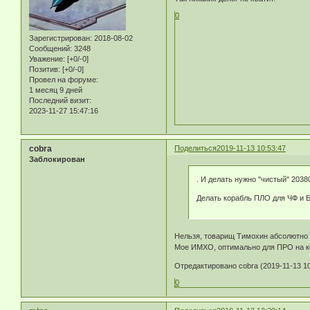
0
Зарегистрирован
: 2018-08-02
Сообщений:
3248
Уважение:
[+0/-0]
Позитив:
[+0/-0]
Провел на форуме:
1 месяц 9 дней
Последний визит:
2023-11-27 15:47:16
cobra
Поделиться
2019-11-13 10:53:47
Заблокирован
. И делать нужно "чистый" 203
Делать корабль ПЛО для ЧФ и Б
Нельзя, товарищ Тимохин абсолютно 
Мое ИМХО, оптимально для ПРО на к
Отредактировано cobra (2019-11-13 10
0