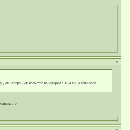
5
. Для Севера и ДВ несмотря на историю с 1124 тыща тонн мало.
 Карракурте