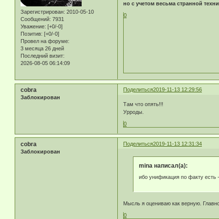
но с учетом весьма странной техн
Зарегистрирован
: 2010-05-10
0
Сообщений:
7931
Уважение:
[+0/-0]
Позитив:
[+0/-0]
Провел на форуме:
3 месяца 26 дней
Последний визит:
2026-08-05 06:14:09
cobra
Поделиться
2019-11-13 12:29:56
Заблокирован
Там что опять!!!
Урроды.
0
cobra
Поделиться
2019-11-13 12:31:34
Заблокирован
mina написал(а):
ибо унификация по факту есть
Мысль я оцениваю как верную. Главн
0