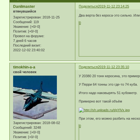
Danilmaster
Поделиться
2019-11-12 23:14:25
втянувшийся
Два верта без кероса-это сильно. Или
Зарегистрирован
: 2018-11-25
Сообщений:
119
0
Уважение:
[+0/-0]
Позитив:
[+0/-0]
Провел на форуме:
7 дней 6 часов
Последний визит:
2022-12-02 23:40:02
timokhin-a-a
Поделиться
2019-11-12 23:35:10
свой человек
У 20380 20 тонн керосина, это пример
У Перри 64 тонны это где-то 74 куба.
Итого надо наковырять 51 кубометр.
Примерно вот такой объём
При этом, его можно разбить на неск
Зарегистрирован
: 2018-08-02
0
Сообщений:
3248
Уважение:
[+0/-0]
Позитив:
[+0/-0]