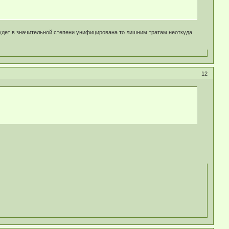
а будет в значительной степени унифицирована то лишним тратам неоткуда
12