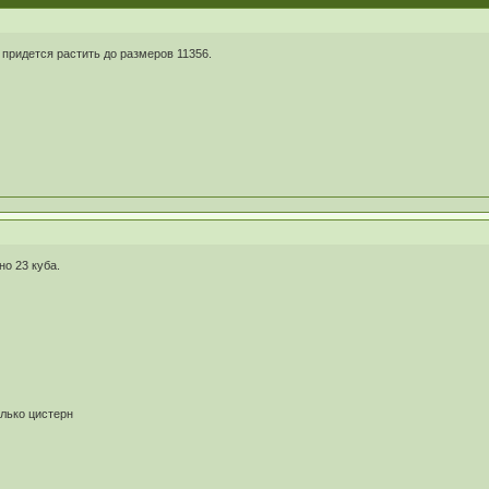
 придется растить до размеров 11356.
но 23 куба.
олько цистерн