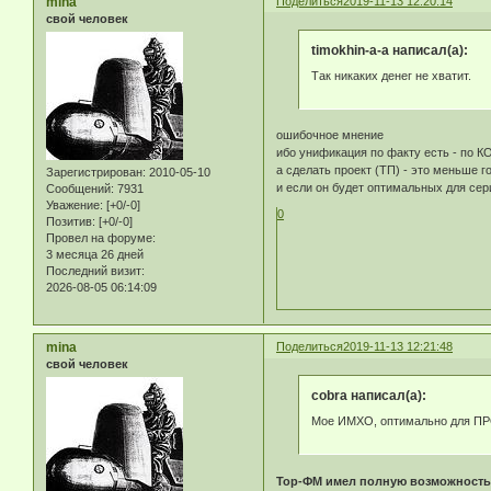
mina
Поделиться
2019-11-13 12:20:14
свой человек
timokhin-a-a написал(а):
Так никаких денег не хватит.
ошибочное мнение
ибо унификация по факту есть - по
а сделать проект (ТП) - это меньше г
Зарегистрирован
: 2010-05-10
и если он будет оптимальных для сери
Сообщений:
7931
Уважение:
[+0/-0]
0
Позитив:
[+0/-0]
Провел на форуме:
3 месяца 26 дней
Последний визит:
2026-08-05 06:14:09
mina
Поделиться
2019-11-13 12:21:48
свой человек
cobra написал(а):
Мое ИМХО, оптимально для ПРО
Тор-ФМ имел полную возможность 