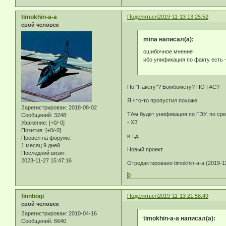
timokhin-a-a
Поделиться
2019-11-13 13:25:52
свой человек
mina написал(а):
ошибочное мнение
ибо унификация по факту есть
По "Пакету"? Бомбомёту? ПО ГАС?
Я что-то пропустил похоже.
Зарегистрирован
: 2018-08-02
ТАм будет унификация по ГЭУ, по сре
Сообщений:
3248
- ХЗ
Уважение:
[+0/-0]
Позитив:
[+0/-0]
и т.д.
Провел на форуме:
1 месяц 9 дней
Новый проект.
Последний визит:
2023-11-27 15:47:16
Отредактировано timokhin-a-a (2019-11
0
finnbogi
Поделиться
2019-11-13 21:58:49
свой человек
Зарегистрирован
: 2010-04-16
timokhin-a-a написал(а):
Сообщений:
6640