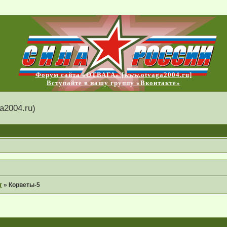
Форум сайта «ОТВАГА» [www.otvaga2004.ru]
Вступайте в нашу группу «Вконтакте»
2004.ru)
т
»
Корветы-5