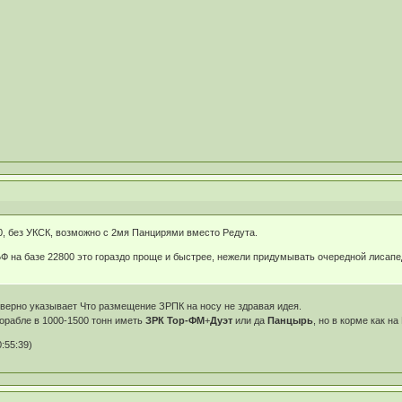
80, без УКСК, возможно с 2мя Панцирями вместо Редута.
Ф на базе 22800 это гораздо проще и быстрее, нежели придумывать очередной лисапед
верно указывает Что размещение ЗРПК на носу не здравая идея.
орабле в 1000-1500 тонн иметь
ЗРК Тор-ФМ
+
Дуэт
или да
Панцырь
, но в корме как на
:55:39)