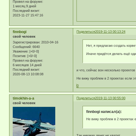
Провел на форуме:
1 месяц 9 дней
Последний визит:
2023-11-27 15:47:16
finnbogi
Поделиться
2019-11-13 00:13:24
свой человек
Зарегистрирован
: 2010-04-16
Нет, я предлагаю создать корве
Сообщений:
6640
Уважение:
[+0/-0]
Иначе придётся делать ещё один
Позитив:
[+0/-0]
Провел на форуме:
6 месяцев 14 дней
Последний визит:
и что, сейчас вон несколько проектов 
2020-08-13 10:08:08
Не вижу проблем в 2 проектах если э
0
timokhin-a-a
Поделиться
2019-11-13 00:55:00
свой человек
finnbogi написал(а):
Не вижу проблем в 2 проектах 
Так никаких денег не хватит.