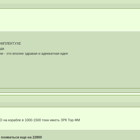
 КОМПЛЕКТУХЕ
ода
и - это вполне здравая и адекватная идея
 на корабле в 1000-1500 тонн иметь ЗРК Тор-ФМ
появиться еще на 22800