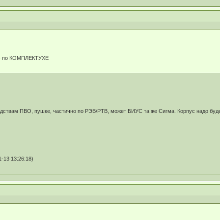
 - по КОМПЛЕКТУХЕ
дствам ПВО, пушке, частично по РЭВ/РТВ, может БИУС та же Сигма. Корпус надо будет 
-13 13:26:18)