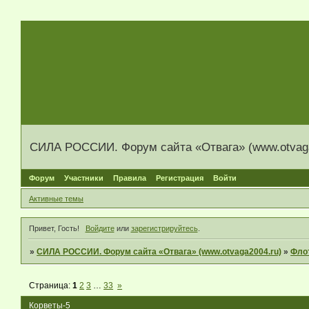
СИЛА РОССИИ. Форум сайта «Отвага» (www.otvaga
Форум
Участники
Правила
Регистрация
Войти
Активные темы
Привет, Гость!
Войдите
или
зарегистрируйтесь
.
»
СИЛА РОССИИ. Форум сайта «Отвага» (www.otvaga2004.ru)
»
Фло
Страница:
1
2
3
…
33
»
Корветы-5