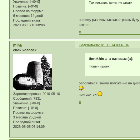
Уважение:
[+0/-0]
Так никаких денег не хватит.
Позитив:
[+0/-0]
Провел на форуме:
6 месяцев 14 дней
не вижу разницы так как строить буду
Последний визит:
взятся
2020-08-13 10:08:08
0
mina
Поделиться
2019-11-14 00:46:16
свой человек
timokhin-a-a написал(а):
Новый проект.
расслабься, займи положение на дива
Зарегистрирован
: 2010-05-10
пригодится
Сообщений:
7931
0
Уважение:
[+0/-0]
Позитив:
[+0/-0]
Провел на форуме:
3 месяца 26 дней
Последний визит:
2026-08-05 06:14:09