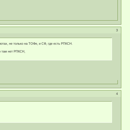
3
лотах, не только на ТОФе, и СФ, где есть РПКСН.
то там нет РПКСН,
4