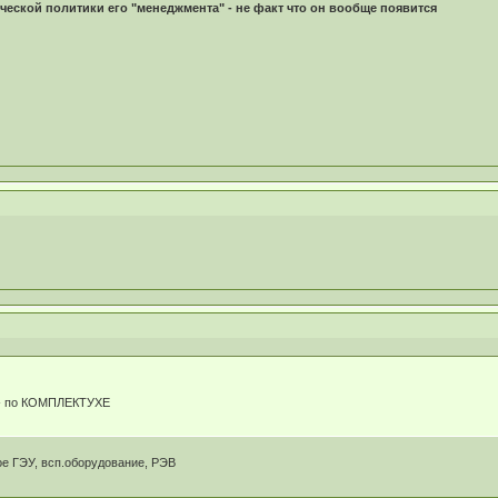
ической политики его "менеджмента" - не факт что он вообще появится
 - по КОМПЛЕКТУХЕ
ое ГЭУ, всп.оборудование, РЭВ