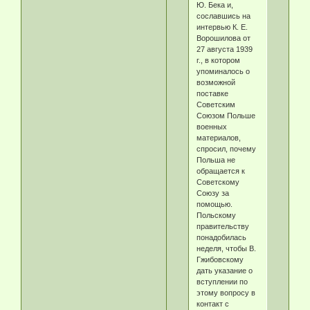
Ю. Бека и,
сославшись на
интервью К. Е.
Ворошилова от
27 августа 1939
г., в котором
упоминалось о
возможной
поставке
Советским
Союзом Польше
военных
материалов,
спросил, почему
Польша не
обращается к
Советскому
Союзу за
помощью.
Польскому
правительству
понадобилась
неделя, чтобы В.
Гжибовскому
дать указание о
вступлении по
этому вопросу в
контакт с