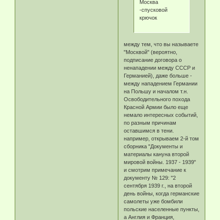
Москва
-спусковой
крючок
между тем, что вы называете
"Москвой" (вероятно,
подписание договора о
ненападении между СССР и
Германией), даже больше -
между нападением Германии
на Польшу и началом т.н.
Освободительного похода
Красной Армии было еще
немало интересных событий,
по разным причинам
оставшимся в тени.
например, открываем 2-й том
сборника "Документы и
материалы кануна второй
мировой войны. 1937 - 1939"
и смотрим примечание к
документу № 129: "2
сентября 1939 г., на второй
день войны, когда германские
самолеты уже бомбили
польские населенные пункты,
а Англия и Франция,