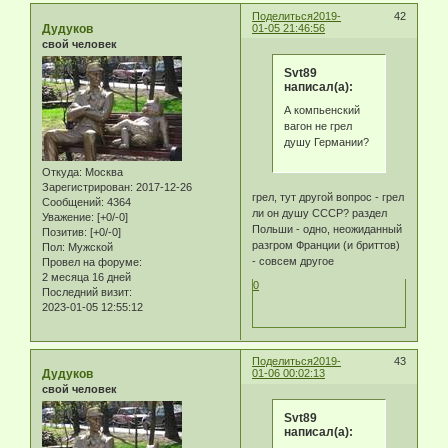
Поделиться
2019-
42
Дудуков
01-05 21:46:56
свой человек
Svt89
написал(а):
А компьенский
вагон не грел
душу Германии?
Откуда:
Москва
Зарегистрирован
: 2017-12-26
грел, тут другой вопрос - грел
Сообщений:
4364
ли он душу СССР? раздел
Уважение:
[+0/-0]
Польши - одно, неожиданный
Позитив:
[+0/-0]
разгром Франции (и бриттов)
Пол:
Мужской
- совсем другое
Провел на форуме:
2 месяца 16 дней
0
Последний визит:
2023-01-05 12:55:12
Поделиться
2019-
43
Дудуков
01-06 00:02:13
свой человек
Svt89
написал(а):