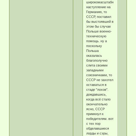
широкомасштабное
наступление на
Германию, то
СССР, поставил
бы выстоявшей в
этом бы случае
Польше военно-
техническую
помощь. ну а
поскольку
Польша
оказалась
благополучно
слита своими
западными
союзничками, то
СССР не захотел
оставаться в
стаде "лохов".
дождавшись,
когда всё стало
окончательно
ясно, СССР
примкнул к
победителям. вот
с тех пор
обделавшиеся
лорды и сэры,