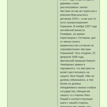
державы стали
рассматривать захват
Австрии не как акт агрессии и
ревизию Версальского
договора 1919 г., а как шаг по
пути «умиротворения»
Германии. В ноябре 1937 года
английский министр
Галифакс, во время
переговоров с Гитлером, дал
от имени своего
правительства согласие на
«приобретение» Австрии
Германией. Чуть позднее, 22
февраля 1938 года,
британский премьер Невилл
Чемберлен заявил в
парламенте, что Австрия не
может рассчитывать на
защиту Лиги Наций: «Мы не
должны обманывать, а тем
более не должны
обнадёживать малые слабые
государства, обещая им
защиту со стороны Лиги
Наций и соответствующие
шаги с нашей стороны,
поскольку мы знаем, что