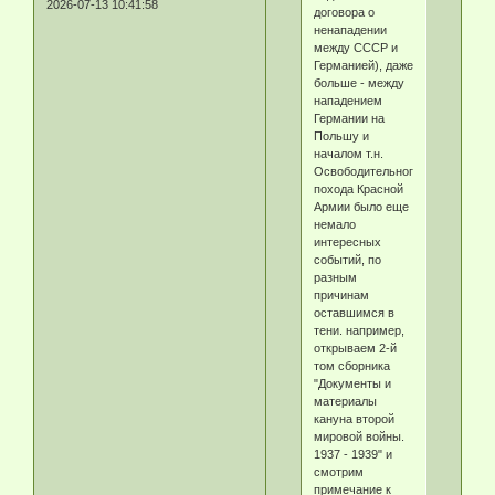
2026-07-13 10:41:58
договора о
ненападении
между СССР и
Германией), даже
больше - между
нападением
Германии на
Польшу и
началом т.н.
Освободительного
похода Красной
Армии было еще
немало
интересных
событий, по
разным
причинам
оставшимся в
тени. например,
открываем 2-й
том сборника
"Документы и
материалы
кануна второй
мировой войны.
1937 - 1939" и
смотрим
примечание к