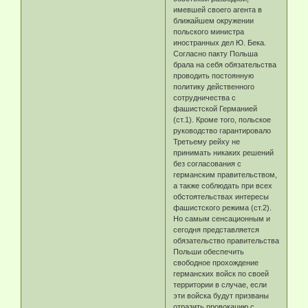
имевшей своего агента в
ближайшем окружении
польского министра
иностранных дел Ю. Бека.
Согласно пакту Польша
брала на себя обязательства
проводить постоянную
политику действенного
сотрудничества с
фашистской Германией
(ст.1). Кроме того, польское
руководство гарантировало
Третьему рейху не
принимать никаких решений
без согласования с
германским правительством,
а также соблюдать при всех
обстоятельствах интересы
фашистского режима (ст.2).
Но самым сенсационным и
сегодня представляется
обязательство правительства
Польши обеспечить
свободное прохождение
германских войск по своей
территории в случае, если
эти войска будут призваны
отразить провокацию с