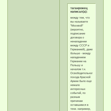
таганрожец
написал(а):
между тем, что
вы называете
"Москвой"
(вероятно,
подписание
договора о
ненападении
между СССР и
Германией), даже
больше - между
нападением
Германии на
Польшу и
началом т.н.
Освободительного
похода Красной
Армии было еще
немало
интересных
событий, по
разным
причинам
оставшимся в
тени. например,