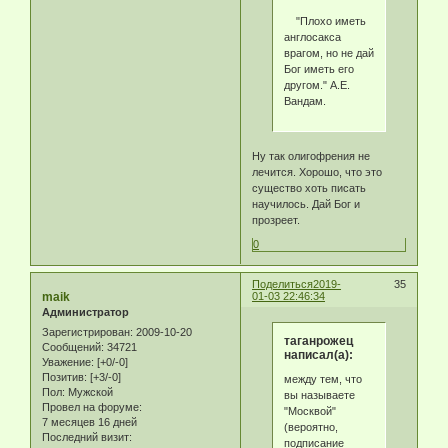
"Плохо иметь
англосакса
врагом, но не дай
Бог иметь его
другом." А.Е.
Вандам.
Ну так олигофрения не
лечится. Хорошо, что это
существо хоть писать
научилось. Дай Бог и
прозреет.
0
Поделиться
2019-
35
maik
01-03 22:46:34
Администратор
Зарегистрирован
: 2009-10-20
таганрожец
Сообщений:
34721
написал(а):
Уважение:
[+0/-0]
Позитив:
[+3/-0]
между тем, что
Пол:
Мужской
вы называете
Провел на форуме:
"Москвой"
7 месяцев 16 дней
(вероятно,
Последний визит:
подписание