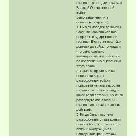
границы 1941 года» накануне
Великой Отечественной
войны.
Было выделено пять
основных вопросов:
1. Был ли доведен до войск в
части их касающейся план
обороны государственной
границы. Если этот план был
доведен до войск, то когда и
что было сделано
командованием и войсками
по обеспечению выполнения
этого плана.
2. С какого времени и на
основании какого
распоряжения войска
прикрытия начали выход на
государственную границу и
какое количество из них было
развернуто для обороны
границы до начала военных
действий.
3. Когда было получено
распоряжение о приведении
войск в боевую готовность в
связи с ожидающимся
нападением фашистской