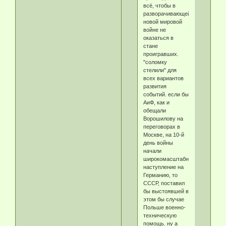
всё, чтобы в
разворачивающейся
новой мировой
войне не
оказаться в
стане
проигравших.
"соломку
стелили" для
всех вариантов
развития
событий. если бы
АиФ, как и
обещали
Ворошилову на
переговорах в
Москве, на 10-й
день войны
начали
широкомасштабное
наступление на
Германию, то
СССР, поставил
бы выстоявшей в
этом бы случае
Польше военно-
техническую
помощь. ну а