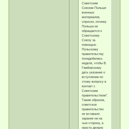
Советским
Союзом Польше
военных
материалов,
спросил, почему
Польша не
обращается к
Советскому
Союзу за
помощью.
Польскому
правительству
понадобилась
неделя, чтобы В.
Гжибовскому
дать указание о
вступлении по
этому вопросу в
контакт с
Советским
правительством".
Таким образом,
советское
правительство
не вставало
заранее ни на
чью сторону, а
просто делало