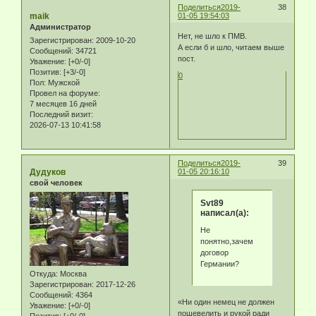
Поделиться
2019-
38
maik
01-05 19:54:03
Администратор
Нет, не шло к ПМВ.
Зарегистрирован
: 2009-10-20
А если б и шло, читаем выше
Сообщений:
34721
пост.
Уважение:
[+0/-0]
Позитив:
[+3/-0]
0
Пол:
Мужской
Провел на форуме:
7 месяцев 16 дней
Последний визит:
2026-07-13 10:41:58
Поделиться
2019-
39
Дудуков
01-05 20:16:10
свой человек
Svt89
написал(а):
Не
понятно,зачем
договор
Германии?
Откуда:
Москва
Зарегистрирован
: 2017-12-26
Сообщений:
4364
«Ни один немец не должен
Уважение:
[+0/-0]
пошевелить и рукой ради
Позитив:
[+0/-0]