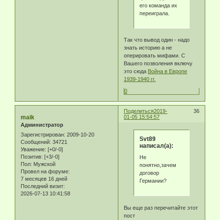
его команда их
переиграла.
Так что вывод один - надо
знать историю а не
оперировать мифами. С
Вашего позволения включу
это сюда
Война в Европе
1939-1940 гг.
0
Поделиться
2019-
36
maik
01-05 15:54:57
Администратор
Зарегистрирован
: 2009-10-20
Svt89
Сообщений:
34721
написал(а):
Уважение:
[+0/-0]
Позитив:
[+3/-0]
Не
Пол:
Мужской
понятно,зачем
Провел на форуме:
договор
7 месяцев 16 дней
Германии?
Последний визит:
2026-07-13 10:41:58
Вы еще раз перечитайте этот
пост