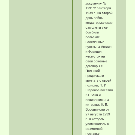
документу №
129: "2 сентября
1939 г., на второй
день войны,
когда германские
самолеты уже
бомбили
польские
населенные
пункты, а Англия
и Франция,
несмотря на
свои союзные
договоры с
Польшей,
продолжали
молчать о своей
позиции, П. И.
Шаронов посетил
Ю. Бека и,
сославшись на
интервью К. Е.
Ворошилова от
27 августа 1939
г., в котором
упоминалось о
возможной
поставке