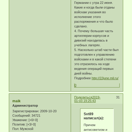
Германии с утра 22 июня.
Какие и когда были отданы
войскам указания во
исполнение этого
распоряжения и что было
сделано.
4. Почему большая часть
артиллерии корпусов и
дивизий находилась в
учебных лагерях.
5. Насколько штаб части был
подготовлен к управлению
войсками и в какой степени
это отразилось на ходе
ведения операций первых
дней войны.
Подробнее
http://22june.mil.ru/
0
Поделиться
2019-
31
maik
01-03 19:25:43
Администратор
Зарегистрирован
: 2009-10-20
Svt89
Сообщений:
34721
написал(а):
Уважение:
[+0/-0]
Позитив:
[+3/-0]
Причем
Пол:
Мужской
антисоветизм и