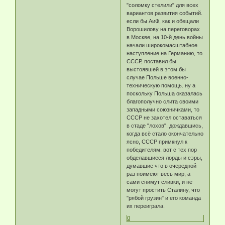
"соломку стелили" для всех
вариантов развития событий.
если бы АиФ, как и обещали
Ворошилову на переговорах
в Москве, на 10-й день войны
начали широкомасштабное
наступление на Германию, то
СССР, поставил бы
выстоявшей в этом бы
случае Польше военно-
техническую помощь. ну а
поскольку Польша оказалась
благополучно слита своими
западными союзничками, то
СССР не захотел оставаться
в стаде "лохов". дождавшись,
когда всё стало окончательно
ясно, СССР примкнул к
победителям. вот с тех пор
обделавшиеся лорды и сэры,
думавшие что в очередной
раз поимеют весь мир, а
сами снимут сливки, и не
могут простить Сталину, что
"рябой грузин" и его команда
их переиграла.
0