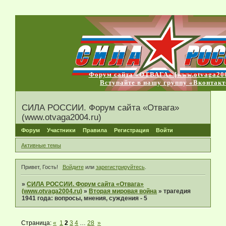
Форум сайта «ОТВАГА» [www.otvaga200
Вступайте в нашу группу «Вконтакт
СИЛА РОССИИ. Форум сайта «Отвага»
(www.otvaga2004.ru)
Форум
Участники
Правила
Регистрация
Войти
Активные темы
Привет, Гость!
Войдите
или
зарегистрируйтесь
.
»
СИЛА РОССИИ. Форум сайта «Отвага»
(www.otvaga2004.ru)
»
Вторая мировая война
»
трагедия
1941 года: вопросы, мнения, суждения - 5
Страница:
«
1
2
3
4
…
28
»