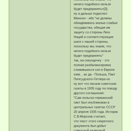
ничего подобного нельзя
будет предпринять»[3].
ну а дальше подоспел
Мюнхен - ибо "не должны
обнадёживать малые слабые
государства, обещая им
защиту со стороны Лиги
Наций и соответствующие
шаги с нашей стороны,
поскольку мы знаем, что
ничего подобного нельзя
будет предпринять"
так, на секундочку - это
полная разбалансировка
сложившихся сил в Европе
хмм... ах да - Польша, Пакт
Пилсудского-Гитлера но
ну вот что писали советские
газеты в 1935 году по поводу
другого соглашения:
"Сам польско-германский
пакт был опубликован в
центральных газетах СССР
20 апреля 1935 года. Историк
С.В.Морозов считает,
что текст этого секретного
документа был добыт
советской разведкой,