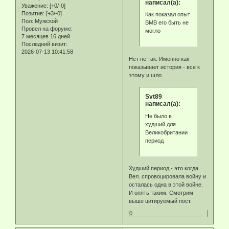
написал(а):
Уважение:
[+0/-0]
Позитив:
[+3/-0]
Как показал опыт
Пол:
Мужской
ВМВ его быть не
Провел на форуме:
могло
7 месяцев 16 дней
Последний визит:
2026-07-13 10:41:58
Нет не так. Именно как
показывает история - все к
этому и шло.
Svt89
написал(а):
Не было в
худший для
Великобритании
период
Худший период - это когда
Вел. спровоцировала войну и
осталась одна в этой войне.
И опять таким. Смотрим
выше цитируемый пост.
0