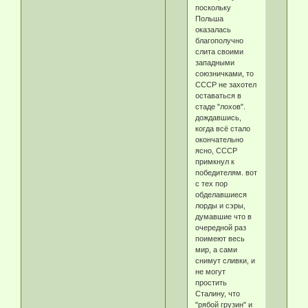
поскольку
Польша
оказалась
благополучно
слита своими
западными
союзничками, то
СССР не захотел
оставаться в
стаде "лохов".
дождавшись,
когда всё стало
окончательно
ясно, СССР
примкнул к
победителям. вот
с тех пор
обделавшиеся
лорды и сэры,
думавшие что в
очередной раз
поимеют весь
мир, а сами
снимут сливки, и
не могут
простить
Сталину, что
"рябой грузин" и