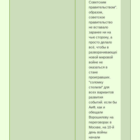
Советским
правительством".Таким
образом,
советское
правительство
не вставало
заранее ни на
чью сторону, а
просто делало
всё, чтобы в
разворачивающейся
новой мировой
войне не
оказаться в
стане
проигравших.
"соломку
стелили" для
всех вариантов
развития
событий. если бы
АиФ, как и
обещали
Ворошилову на
переговорах в
Москве, на 10-й
день войны
начали