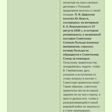
несмотря на свои союзные
договоры с Польшей,
продолжали молчать о своей
позиции,
П. И. Шаронов
посетил Ю. Бека и,
сославшись на интервью
К. Е. Ворошилова от 27
августа 1939 г., в котором
упоминалось о возможной
поставке Советским
Союзом Польше военных
материалов, спросил,
почему Польша не
обращается к Советскому
Союзу за помощью
.
Польскому правительству
понадобилась неделя, чтобы
В. Гжибовскому дать
указание о вступлении по
этому вопросу в контакт с
Советским правительством".
Таким образом, советское
правительство не вставало
заранее ни на чью сторону, а
просто делало всё, чтобы в
разворачивающейся новой
мировой войне не оказаться
в стане проигравших.