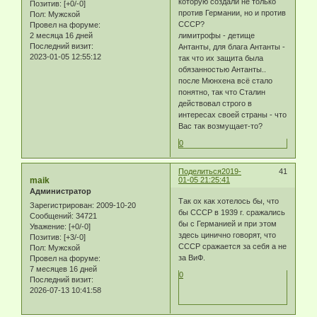
которую создали не только
Позитив:
[+0/-0]
против Германии, но и против
Пол:
Мужской
СССР?
Провел на форуме:
лимитрофы - детище
2 месяца 16 дней
Последний визит:
Антанты, для блага Антанты -
2023-01-05 12:55:12
так что их защита была
обязанностью Антанты..
после Мюнхена всё стало
понятно, так что Сталин
действовал строго в
интересах своей страны - что
Вас так возмущает-то?
0
Поделиться
2019-
41
maik
01-05 21:25:41
Администратор
Так ох как хотелось бы, что
Зарегистрирован
: 2009-10-20
бы СССР в 1939 г. сражались
Сообщений:
34721
бы с Германией и при этом
Уважение:
[+0/-0]
здесь цинично говорят, что
Позитив:
[+3/-0]
СССР сражается за себя а не
Пол:
Мужской
за ВиФ.
Провел на форуме:
7 месяцев 16 дней
0
Последний визит:
2026-07-13 10:41:58