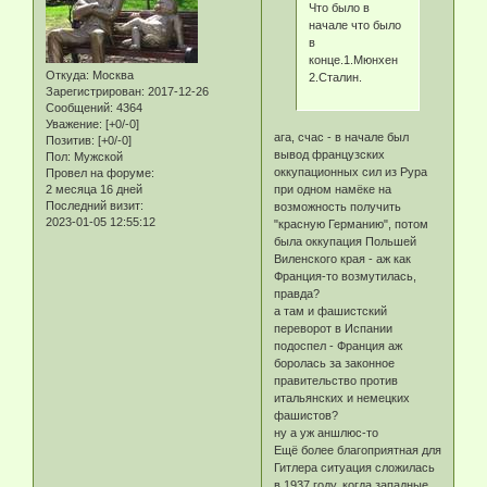
Что было в
начале что было
в
конце.1.Мюнхен
Откуда:
Москва
2.Сталин.
Зарегистрирован
: 2017-12-26
Сообщений:
4364
Уважение:
[+0/-0]
ага, счас - в начале был
Позитив:
[+0/-0]
вывод французских
Пол:
Мужской
оккупационных сил из Рура
Провел на форуме:
при одном намёке на
2 месяца 16 дней
Последний визит:
возможность получить
2023-01-05 12:55:12
"красную Германию", потом
была оккупация Польшей
Виленского края - аж как
Франция-то возмутилась,
правда?
а там и фашистский
переворот в Испании
подоспел - Франция аж
боролась за законное
правительство против
итальянских и немецких
фашистов?
ну а уж аншлюс-то
Ещё более благоприятная для
Гитлера ситуация сложилась
в 1937 году, когда западные