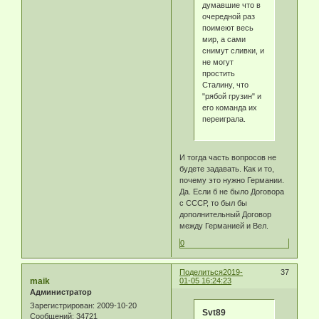
думавшие что в
очередной раз
поимеют весь
мир, а сами
снимут сливки, и
не могут
простить
Сталину, что
"рябой грузин" и
его команда их
переиграла.
И тогда часть вопросов не
будете задавать. Как и то,
почему это нужно Германии.
Да. Если б не было Договора
с СССР, то был бы
дополнительный Договор
между Германией и Вел.
0
Поделиться
2019-
37
maik
01-05 16:24:23
Администратор
Зарегистрирован
: 2009-10-20
Svt89
Сообщений:
34721