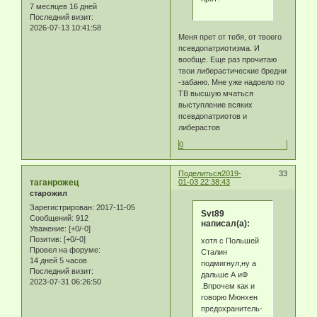
7 месяцев 16 дней
Последний визит:
2026-07-13 10:41:58
Меня прет от тебя, от твоего
псевдопатриотизма. И
вообще. Еще раз прочитаю
твои либерастические бредни
-забаню. Мне уже надоело по
ТВ высшую мчаться
выступление всяких
псевдопатриотов и
либерастов
0
Поделиться
2019-
33
таганрожец
01-03 22:38:43
старожил
Зарегистрирован
: 2017-11-05
Svt89
Сообщений:
912
написал(а):
Уважение:
[+0/-0]
Позитив:
[+0/-0]
хотя с Польшей
Провел на форуме:
Сталин
14 дней 5 часов
подмигнул,ну а
Последний визит:
дальше А иФ
2023-07-31 06:26:50
.Впрочем как и
говорю Мюнхен
предохранитель-