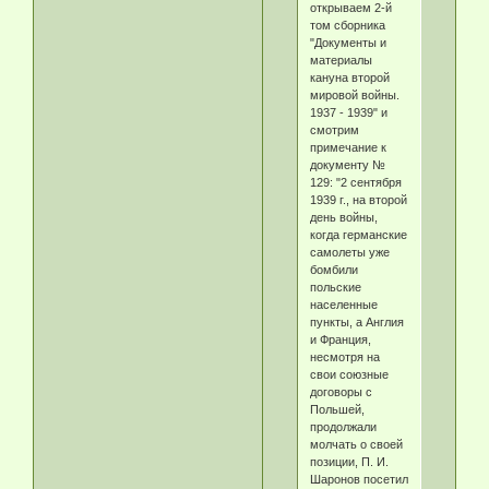
открываем 2-й
том сборника
"Документы и
материалы
кануна второй
мировой войны.
1937 - 1939" и
смотрим
примечание к
документу №
129: "2 сентября
1939 г., на второй
день войны,
когда германские
самолеты уже
бомбили
польские
населенные
пункты, а Англия
и Франция,
несмотря на
свои союзные
договоры с
Польшей,
продолжали
молчать о своей
позиции, П. И.
Шаронов посетил