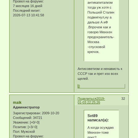
Провел на форуме:
антикапитализм
7 месяцев 16 дней
тогда уж хотя с
Последний визит:
Польшей Сталин
2026-07-13 10:41:58
подмигнул,ну а
дальше А иФ
.Впрочем как и
говорю Мюнхен
предохранитель-
Москва
-спусковой
крючок.
Антисоветизм и ненависть к
СССР так и прет изо всех
щелей.
0
Поделиться
2019-
32
maik
01-03 22:25:26
Администратор
Зарегистрирован
: 2009-10-20
Svt89
Сообщений:
34721
написал(а):
Уважение:
[+0/-0]
Позитив:
[+3/-0]
А когда осуждаю
Пол:
Мужской
Мюнхен-тоже
Провел на форуме:
прет?