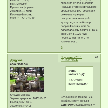
спасения от большевизма
Пол:
Мужской
Польши, этого смертельного
Провел на форуме:
врага Германии, творения и
2 месяца 16 дней
Последний визит:
союзника Франции,
2023-01-05 12:55:12
разрушителя немецкой
культуры, и если бы черт
побрал Польшу, нам бы
следовало ему помочь» Ганс
фон Сект в 1920 году
через 19 лет ничего не
изменилось..
0
Поделиться
2019-
40
Дудуков
01-05 20:45:42
свой человек
Svt89
написал(а):
Т.е. Сталин
помог немцам?
Откуда:
Москва
Сталин им не мешал - и с
Зарегистрирован
: 2017-12-26
какой бы стати он бы
в
Сообщений:
4364
одиночку
защищал страну,
Уважение:
[+0/-0]