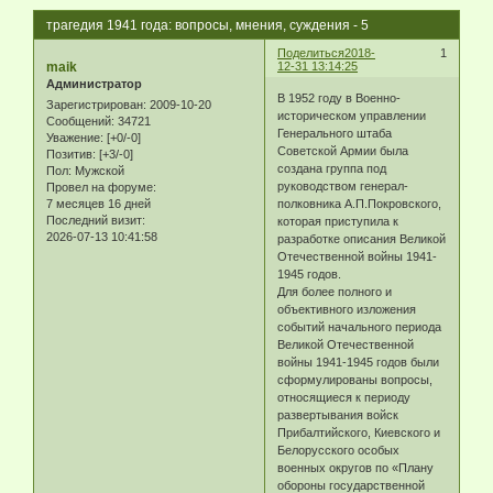
трагедия 1941 года: вопросы, мнения, суждения - 5
Поделиться
2018-
1
maik
12-31 13:14:25
Администратор
В 1952 году в Военно-
Зарегистрирован
: 2009-10-20
историческом управлении
Сообщений:
34721
Генерального штаба
Уважение:
[+0/-0]
Советской Армии была
Позитив:
[+3/-0]
создана группа под
Пол:
Мужской
руководством генерал-
Провел на форуме:
7 месяцев 16 дней
полковника А.П.Покровского,
Последний визит:
которая приступила к
2026-07-13 10:41:58
разработке описания Великой
Отечественной войны 1941-
1945 годов.
Для более полного и
объективного изложения
событий начального периода
Великой Отечественной
войны 1941-1945 годов были
сформулированы вопросы,
относящиеся к периоду
развертывания войск
Прибалтийского, Киевского и
Белорусского особых
военных округов по «Плану
обороны государственной