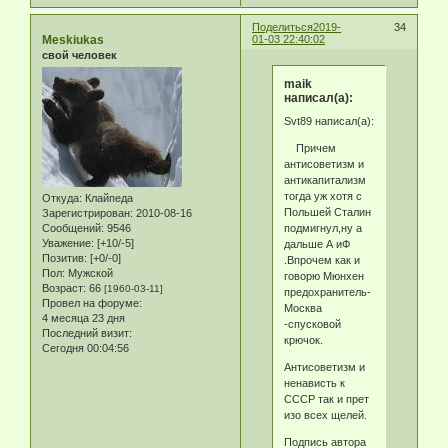
Поделиться
2019-
34
Meskiukas
01-03 22:40:02
свой человек
maik
написал(а):
Svt89 написал(а):
Причем
антисоветизм и
антикапитализм
тогда уж хотя с
Откуда:
Клайпеда
Польшей Сталин
Зарегистрирован
: 2010-08-16
подмигнул,ну а
Сообщений:
9546
Уважение:
[+10/-5]
дальше А иФ
Позитив:
[+0/-0]
.Впрочем как и
Пол:
Мужской
говорю Мюнхен
Возраст:
66
[1960-03-11]
предохранитель-
Провел на форуме:
Москва
4 месяца 23 дня
-спусковой
Последний визит:
крючок.
Сегодня 00:04:56
Антисоветизм и
ненависть к
СССР так и прет
изо всех щелей.
Подпись автора