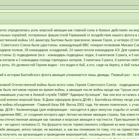
етко определилась роль морской авиации как главной силы в боевых действиях на м
ельных кораблей, потерянных фашистской Германией от воздействия нашего флота в 
чественной войны 141 авиатору Балтики было присвоено звание Героя, а четверо (Степ
я Советского Союза были удостоены: командующий ВВС генерал-полковник Михаил Сам
ндиров полков, 28 командиров эскадрилий, 24 заместителя командиров АЭ. Для сравн
тоены 11 подводников (все - командиры подводных лодок, 6 капитанов 3 ранга, и 5 ка
 катеров и 2 командира отряда торпедных катеров, 3 капитана 3 ранга, 6 капитан-лейт
роты. Из должностей Героев видно - кто водил в бой, а кто, сидя на берегу, в бой толь
й в истории Балтийского флота авиация упоминается лишь дважды. Первый раз - по слу
ликой Отечественной войны было всего семь Героев Советского Союза - подводников 
м было летчиков-героев во время войны, а авиация после войны вроде как "груши окол
нимавшие участие в боевой службе ТАВКР "Адмирал Кузнецов". Как они все остались ж
ской военно-морской базе. В Доме офицеров флота ДОФ) г. Балтийска яблоку негде упа
е войны объединения - Главной базы БФ. Весна 2001 года. Не менее помпезное, с уча
ода. ДОФ г. Калининграда (для информации - находится в двух минутах ходьбы от штаб
единения ВВС, от создания которого идет летоисчисление авиации страны. Как известн
а отечественная авиация как таковая и морская авиация в частности. Приглашения 
а - ни одного человека (!). На фуршете после торжественного собрания ко мне подошл
жбе авиацию, мягко говоря, не жаловал, и, как мы понимаем по тому, что на торжестве
а получить на организацию и проведение мероприятий, посвященных 85-летию ВВС БФ