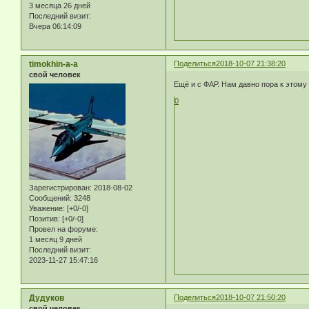
3 месяца 26 дней
Последний визит:
Вчера 06:14:09
timokhin-a-a
Поделиться
2018-10-07 21:38:20
свой человек
Ещё и с ФАР. Нам давно пора к этому 
0
Зарегистрирован
: 2018-08-02
Сообщений:
3248
Уважение:
[+0/-0]
Позитив:
[+0/-0]
Провел на форуме:
1 месяц 9 дней
Последний визит:
2023-11-27 15:47:16
Дудуков
Поделиться
2018-10-07 21:50:20
свой человек