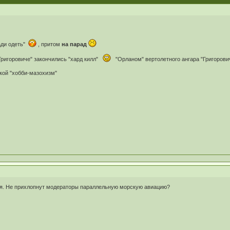
ади одеть"
, притом
на парад
ригоровиче" закончились "хард килл"
"Орланом" вертолетного ангара "Григорови
акой "хобби-мазохизм"
ия. Не прихлопнут модераторы параллельную морскую авиацию?