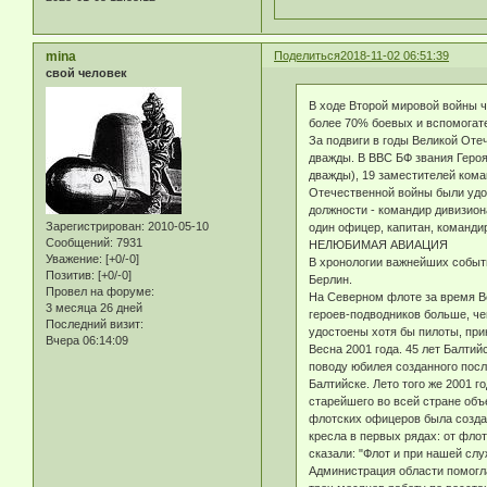
mina
Поделиться
2018-11-02 06:51:39
свой человек
В ходе Второй мировой войны ч
более 70% боевых и вспомогат
За подвиги в годы Великой Оте
дважды. В ВВС БФ звания Геро
дважды), 19 заместителей кома
Отечественной войны были удос
должности - командир дивизиона
Зарегистрирован
: 2010-05-10
один офицер, капитан, командир 
Сообщений:
7931
НЕЛЮБИМАЯ АВИАЦИЯ
Уважение:
[+0/-0]
В хронологии важнейших событи
Позитив:
[+0/-0]
Берлин.
Провел на форуме:
На Северном флоте за время Ве
3 месяца 26 дней
героев-подводников больше, че
Последний визит:
удостоены хотя бы пилоты, при
Вчера 06:14:09
Весна 2001 года. 45 лет Балтий
поводу юбилея созданного посл
Балтийске. Лето того же 2001 г
старейшего во всей стране объ
флотских офицеров была создан
кресла в первых рядах: от флот
сказали: "Флот и при нашей слу
Администрация области помогл