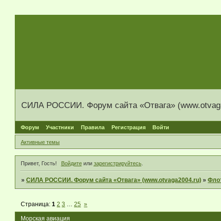
СИЛА РОССИИ. Форум сайта «Отвага» (www.otvaga
Форум
Участники
Правила
Регистрация
Войти
Активные темы
Привет, Гость!
Войдите
или
зарегистрируйтесь
.
»
СИЛА РОССИИ. Форум сайта «Отвага» (www.otvaga2004.ru)
»
Фло
Страница:
1
2
3
…
25
»
Морская авиация