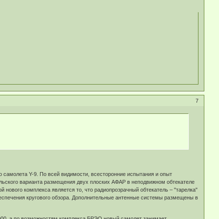
7
 самолета Y-9. По всей видимости, всесторонние испытания и опыт
ильского варианта размещения двух плоских АФАР в неподвижном обтекателе
й нового комплекса является то, что радиопрозрачный обтекатель – "тарелка"
беспечения кругового обзора. Дополнительные антенные системы размещены в
2000, а по возможностям комплекса БРЭО новый самолет занимает