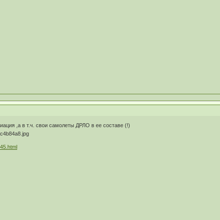
ация ,а в т.ч. свои самолеты ДРЛО в ее составе (!)
645.html