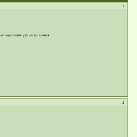
1
ча" удивления уже не вызывает
2