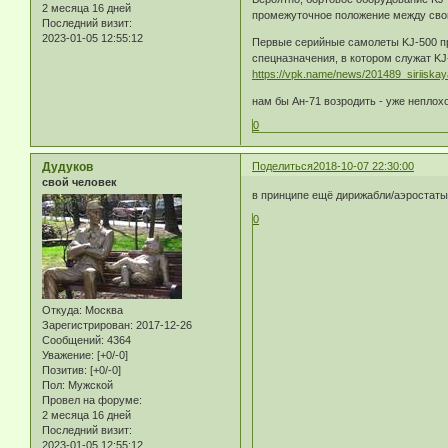
2 месяца 16 дней
промежуточное положение между сво
Последний визит:
2023-01-05 12:55:12
Первые серийные самолеты KJ-500 пр
спецназначения, в котором служат KJ
https://vpk.name/news/201489_siriiskay
нам бы Ан-71 возродить - уже неплохо
0
Дудуков
Поделиться
2018-10-07 22:30:00
свой человек
в принципе ещё дирижабли/аэростаты
0
Откуда:
Москва
Зарегистрирован
: 2017-12-26
Сообщений:
4364
Уважение:
[+0/-0]
Позитив:
[+0/-0]
Пол:
Мужской
Провел на форуме:
2 месяца 16 дней
Последний визит:
2023-01-05 12:55:12