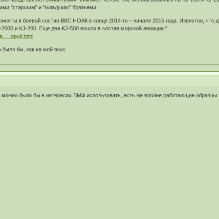
ими "старшим" и "младшим" братьями.
иняты в боевой состав ВВС НОАК в конце 2014-го – начале 2015 года. Известно, что
-2000 и KJ-200. Еще два KJ-500 вошли в состав морской авиации."
a … opyit.html
 было бы, как на мой вкус
 можно было бы в интересах ВМФ использовать, есть же вполне работающие образцы 