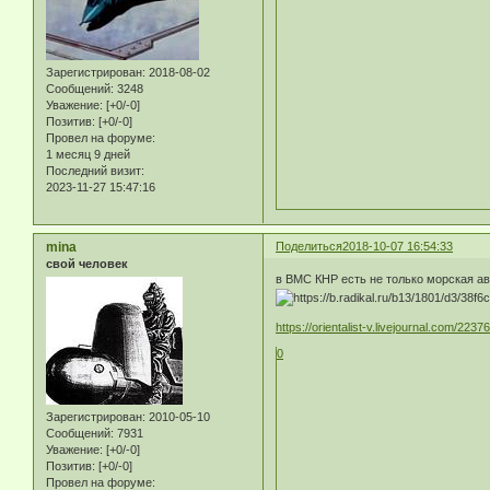
Зарегистрирован
: 2018-08-02
Сообщений:
3248
Уважение:
[+0/-0]
Позитив:
[+0/-0]
Провел на форуме:
1 месяц 9 дней
Последний визит:
2023-11-27 15:47:16
mina
Поделиться
2018-10-07 16:54:33
свой человек
в ВМС КНР есть не только морская ави
https://orientalist-v.livejournal.com/2237
0
Зарегистрирован
: 2010-05-10
Сообщений:
7931
Уважение:
[+0/-0]
Позитив:
[+0/-0]
Провел на форуме: