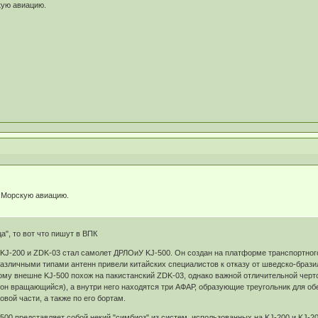
кую авиацию.
о Морскую авиацию.
а", то вот что пишут в ВПК
KJ-200 и ZDK-03 стал самолет ДРЛОиУ KJ-500. Он создан на платформе транспортного
азличными типами антенн привели китайских специалистов к отказу от шведско-браз
ому внешне KJ-500 похож на пакистанский ZDK-03, однако важной отличительной черто
он вращающийся), а внутри него находятся три АФАР, образующие треугольник для о
вой части, а также по его бортам.
500 представляет собой некий "симбиоз" из систем, использованных на KJ-200 и KJ-