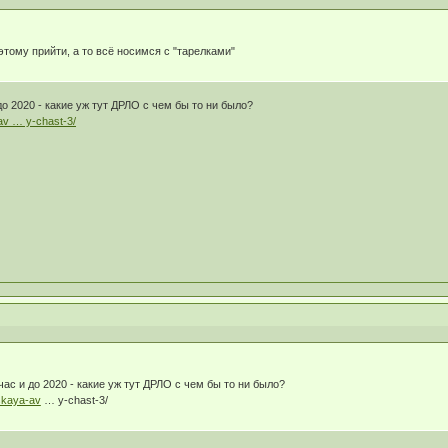
этому прийти, а то всё носимся с "тарелками"
о 2020 - какие уж тут ДРЛО с чем бы то ни было?
av … y-chast-3/
ас и до 2020 - какие уж тут ДРЛО с чем бы то ни было?
skaya-av
… y-chast-3/