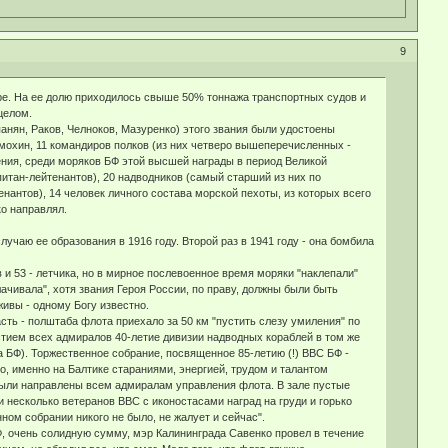
9
оре. На ее долю приходилось свыше 50% тоннажа транспортных судов и
целом.
анян, Раков, Челноков, Мазуренко) этого звания были удостоены
охин, 11 командиров полков (из них четверо вышеперечисленных -
ения, среди моряков БФ этой высшей награды в период Великой
питан-лейтенантов), 20 надводников (самый старший из них по
енантов), 14 человек личного состава морской пехоты, из которых всего
ко направлял.
чаю ее образования в 1916 году. Второй раз в 1941 году - она бомбила
и 53 - летчика, но в мирное послевоенное время моряки "наклепали"
ачивала", хотя звания Героя России, по праву, должны были быть
ивы - одному Богу известно.
сть - полштаба флота приехало за 50 км "пустить слезу умиления" по
стием всех адмиралов 40-летие дивизии надводных кораблей в том же
а БФ). Торжественное собрание, посвященное 85-летию (!) ВВС БФ -
о, именно на Балтике стараниями, энергией, трудом и талантом
были направлены всем адмиралам управления флота. В зале пустые
и несколько ветеранов ВВС с иконостасами наград на груди и горько
нном собрании никого не было, не жалует и сейчас".
, очень солидную сумму, мэр Калининграда Савенко провел в течение