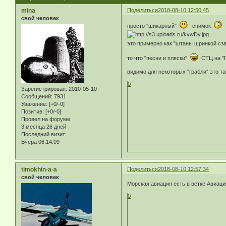
mina
Поделиться
2018-08-10 12:50:45
свой человек
просто "шикарный"
снимок
это примерно как "штаны шринкой сз
то что "песни и пляски"
СТЦ на "Г
видимо для некоторых "грабли" это т
0
Зарегистрирован
: 2010-05-10
Сообщений:
7931
Уважение:
[+0/-0]
Позитив:
[+0/-0]
Провел на форуме:
3 месяца 26 дней
Последний визит:
Вчера 06:14:09
timokhin-a-a
Поделиться
2018-08-10 12:57:34
свой человек
Морская авиация есть в ветке Авиац
0