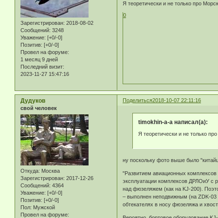
Я теоретически и не только про Морс
0
Зарегистрирован
: 2018-08-02
Сообщений:
3248
Уважение:
[+0/-0]
Позитив:
[+0/-0]
Провел на форуме:
1 месяц 9 дней
Последний визит:
2023-11-27 15:47:16
Дудуков
Поделиться
2018-10-07 22:11:16
свой человек
timokhin-a-a написал(а):
Я теоретически и не только пр
ну поскольку фото выше было "китайц
Откуда:
Москва
"Развитием авиационных комплексов 
Зарегистрирован
: 2017-12-26
эксплуатации комплексов ДРЛОиУ с р
Сообщений:
4364
над фюзеляжем (как на KJ-200). Поэт
Уважение:
[+0/-0]
– выполнен неподвижным (на ZDK-03 
Позитив:
[+0/-0]
обтекателях в носу фюзеляжа и хвосто
Пол:
Мужской
Провел на форуме:
Вероятно, бортовое оборудование KJ-