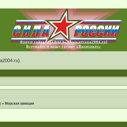
Форум сайта «ОТВАГА» [www.otvaga2004.ru]
Вступайте в нашу группу «Вконтакте»
2004.ru)
т
»
Морская авиация