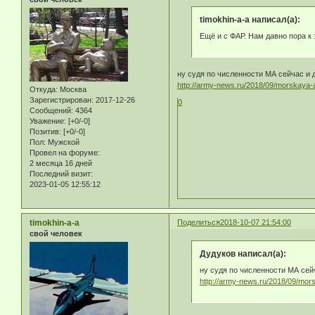
timokhin-a-a написал(а):
Ещё и с ФАР. Нам давно пора к 
ну судя по численности МА сейчас и д
http://army-news.ru/2018/09/morskaya-
Откуда:
Москва
Зарегистрирован
: 2017-12-26
0
Сообщений:
4364
Уважение:
[+0/-0]
Позитив:
[+0/-0]
Пол:
Мужской
Провел на форуме:
2 месяца 16 дней
Последний визит:
2023-01-05 12:55:12
timokhin-a-a
Поделиться
2018-10-07 21:54:00
свой человек
Дудуков написал(а):
ну судя по численности МА сейч
http://army-news.ru/2018/09/mor