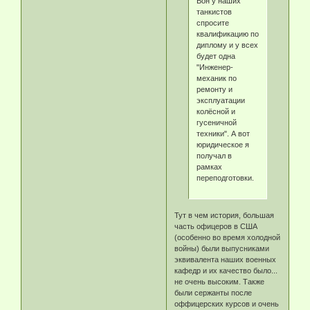
Вон у наших
танкистов
спросите
квалификацию по
диплому и у всех
будет одна
"Инженер-
механик по
ремонту и
эксплуатации
колёсной и
гусеничной
техники". А вот
юридическое я
получал в
рамках
переподготовки.
Тут в чем история, большая
часть офицеров в США
(особенно во время холодной
войны) были выпусниками
эквивалента наших военных
кафедр и их качество было...
не очень высоким. Также
были сержанты после
оффицерских курсов и очень