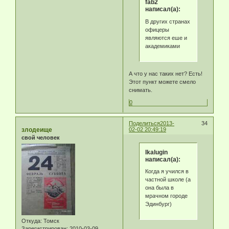
fab2
написал(а):
В других странах
офицеры
являются еше и
академиками
А что у нас таких нет? Есть!
Этот пункт можете смело
снимать.
0
Поделиться
2013-
34
злодеище
02-02 20:49:19
свой человек
Ikalugin
написал(а):
Когда я учился в
частной школе (а
она была в
мрачном городе
Эдинбург)
Откуда:
Томск
Зарегистрирован
: 2010-03-09