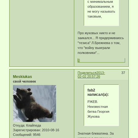
с минимальным
образованием, я
не могу называть
таковым,
Про жуковых никто и не
заикался... Я придерживаюсь
"тезиса" Л.Брежнева о том,
что "войну выиграли
полковники"...
0
Поделиться
2013-
37
Meskiukas
02-02 20:57:26
свой человек
fab2
написал(а):
РЖЕВ.
Неизвестная
битва Георгия
Жукова
Откуда:
Клайпеда
Зарегистрирован
: 2010-08-16
Знатная блеватина. За
Сообщений:
9546