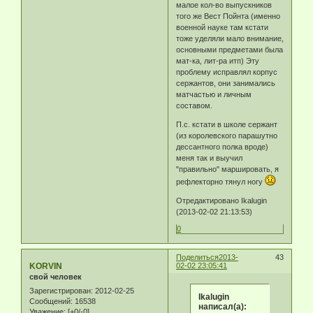
малое кол-во выпускников
того же Вест Пойнта (именно
военной науке там кстати
тоже уделяли мало внимание,
основными предметами была
мат-ка, лит-ра итп) Эту
проблему исправлял корпус
сержантов, они занимались
матчастью и личным
составом.
П.с. кстати в школе сержант
(из королевского парашутно
дессантного полка вроде)
меня так и выучил
"правильно" маршировать, я
рефлекторно тянул ногу
Отредактировано Ikalugin
(2013-02-02 21:13:53)
0
Поделиться
2013-
43
KORVIN
02-02 23:05:41
свой человек
Зарегистрирован
: 2012-02-25
Ikalugin
Сообщений:
16538
написал(а):
Уважение:
[+0/-0]