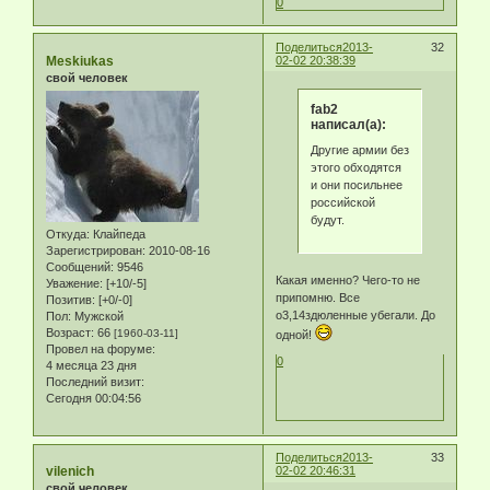
0
Поделиться
2013-
32
Meskiukas
02-02 20:38:39
свой человек
fab2
написал(а):
Другие армии без
этого обходятся
и они посильнее
российской
будут.
Откуда:
Клайпеда
Зарегистрирован
: 2010-08-16
Сообщений:
9546
Какая именно? Чего-то не
Уважение:
[+10/-5]
припомню. Все
Позитив:
[+0/-0]
о3,14здюленные убегали. До
Пол:
Мужской
Возраст:
66
[1960-03-11]
одной!
Провел на форуме:
0
4 месяца 23 дня
Последний визит:
Сегодня 00:04:56
Поделиться
2013-
33
vilenich
02-02 20:46:31
свой человек