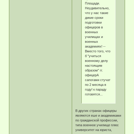
Площади.
Неудивительно,
что у нас такие
дикие сроки
подготовки
офицеров в
военных
училищах и
военных
академиях! --
Вместо того, что
б "учиться
военному делу
настоящим
образом" гг.
офицерА
сапогами стучат
по 2 месяца в
году! к параду
готовятся...
В других странах офицеры
являются еше и академиками
по гражданской профессии,
типа военное училище плюс
университет на юриста,