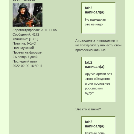
fab2
написал(а):
Но гражданам
это не надо
Зарегистрирован
: 2011-11-05
Сообщений:
4172
Уважение:
[+0/-0]
А граждане эти праздники и
Позитив:
[+0/-0]
не празднуют, у них есть свои
Пол:
Мужской
профессиональные.
Провел на форуме:
2 месяца 7 дней
Последний визит:
fab2
2022-02-09 16:50:11
написал(а):
Другие армии без
этого обходятся
и они посильнее
российской
будут.
Это кто ж такие?
fab2
написал(а):
Каждый день