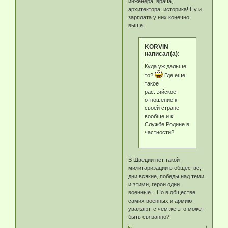
инженера, врача,
архитектора, историка! Ну и
зарплата у них конечно
выше.
KORVIN
написал(а):
Куда уж дальше
то?
Где еще
такое
рас...яйское
отношение к
своей стране
вообще и к
Службе Родине в
частности?
В Швеции нет такой
милитаризации в обществе,
дни всякие, победы над теми
и этими, герои одни
военные... Но в обществе
самих военных и армию
уважают, с чем же это может
быть связанно?