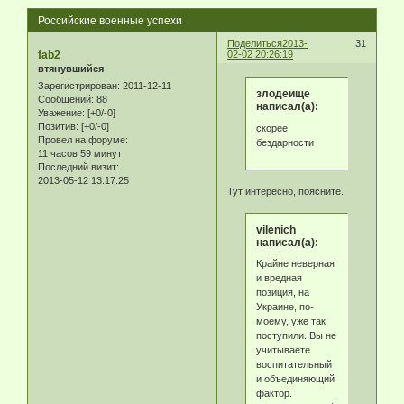
Российские военные успехи
Поделиться
2013-
31
fab2
02-02 20:26:19
втянувшийся
Зарегистрирован
: 2011-12-11
злодеище
Сообщений:
88
написал(а):
Уважение:
[+0/-0]
Позитив:
[+0/-0]
скорее
Провел на форуме:
бездарности
11 часов 59 минут
Последний визит:
2013-05-12 13:17:25
Тут интересно, поясните.
vilenich
написал(а):
Крайне неверная
и вредная
позиция, на
Украине, по-
моему, уже так
поступили. Вы не
учитываете
воспитательный
и объединяющий
фактор.