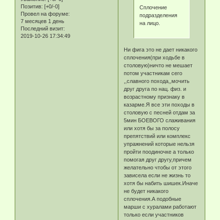
Позитив:
[+0/-0]
Сплочение
Провел на форуме:
подразделения
7 месяцев 1 день
на лицо.
Последний визит:
2019-10-26 17:34:49
Ни фига это не дает никакого
сплочения(при ходьбе в
столовую)ничто не мешает
потом участникам сего
,,славного похода,,мочить
друг друга по нац. физ. и
возрастному признаку в
казарме.Я все эти походы в
столовую с песней отдам за
5мин БОЕВОГО слаживания
или хотя бы за полосу
препятствий или комплекс
упражнений которые нельзя
пройти поодиночке а только
помогая друг другу,причем
желательно чтобы от этого
зависела если не жизнь то
хотя бы набить шишек.Иначе
не будет никакого
сплочения.А подобные
марши с хуралами работают
только если участников