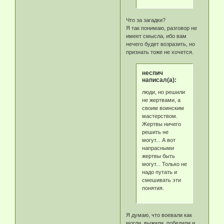
Что за загадки?
Я так понимаю, разговор не
имеет смысла, ибо вам
нечего будет возразить, но
признать тоже не хочется.
неспич
написал(а):
люди, но решили
не жертвами, а
своим воинским
мастерством.
Жертвы ничего
решить не
могут... А вот
напрасными
жертвы быть
могут... Только не
надо путать и
смешивать эти
понятия.
Я думаю, что воевали как
могли, выжили, победили и