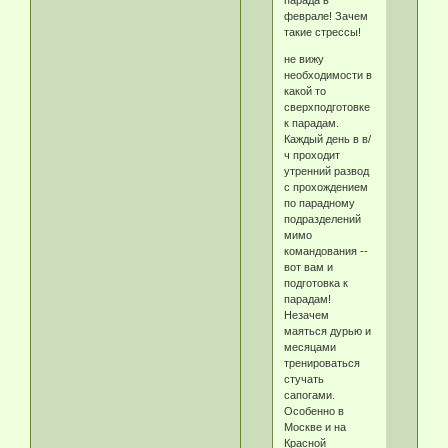
парада в
феврале! Зачем
такие стрессы!
не вижу
необходимости в
какой то
сверхподготовке
к парадам.
Каждый день в в/
ч проходит
утренний развод
с прохождением
по парадному
подразделений
мимо
командования --
вот вам и
подготовка к
парадам!
Незачем
маяться дурью и
месяцами
тренироваться
стучать
сапогами.
Особенно в
Москве и на
Красной