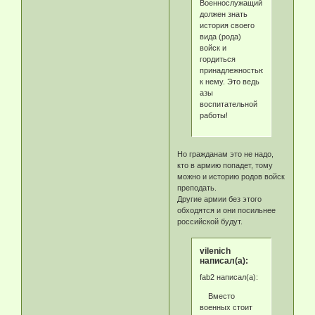
Военнослужащий
должен знать
история своего
вида (рода)
войск и
гордиться
принадлежностью
к нему. Это ведь
азы
воспитательной
работы!
Но гражданам это не надо,
кто в армию попадет, тому
можно и историю родов войск
преподать.
Другие армии без этого
обходятся и они посильнее
российской будут.
vilenich
написал(а):
fab2 написал(а):
Вместо
военных стоит