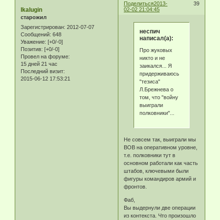
Поделиться
2013-
39
Ikalugin
02-02 21:04:45
старожил
Зарегистрирован
: 2012-07-07
неспич
Сообщений:
648
написал(а):
Уважение:
[+0/-0]
Позитив:
[+0/-0]
Про жуковых
Провел на форуме:
никто и не
15 дней 21 час
заикался... Я
Последний визит:
придерживаюсь
2015-06-12 17:53:21
"тезиса"
Л.Брежнева о
том, что "войну
выиграли
полковники"...
Не совсем так, выиграли мы
ВОВ на оперативном уровне,
т.е. полковники тут в
основном работали как часть
штабов, ключевыми были
фигуры командиров армий и
фронтов.
Фаб,
Вы выдернули две операции
из контекста. Что произошло