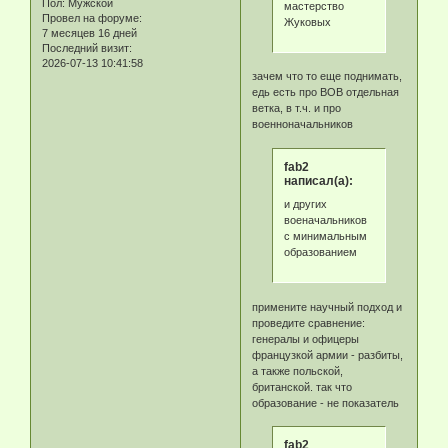
Пол:
Мужской
мастерство
Провел на форуме:
Жуковых
7 месяцев 16 дней
Последний визит:
2026-07-13 10:41:58
зачем что то еще поднимать,
едь есть про ВОВ отдельная
ветка, в т.ч. и про
военноначальников
fab2
написал(а):
и других
военачальников
с минимальным
образованием
примените научный подход и
проведите сравнение:
генералы и офицеры
французкой армии - разбиты,
а также польской,
британской. так что
образование - не показатель
fab2