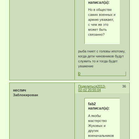
написал(а):
Но в обществе
самих военных и
армию уважают,
с чем же это
может быть
связанно?
рыба гниет с головы ипотому,
когда дети чиновников будут
служить то и тогда будет
уважение
0
Поделиться
2013-
36
неспич
02-02 20:55:04
Заблокирован
fab2
написал(а):
А якобы
мастерство
Жуковых и
других
военачальников