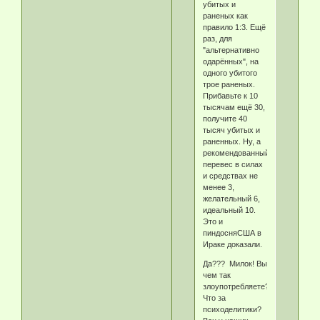
убитых и
раненых как
правило 1:3. Ещё
раз, для
"альтернативно
одарённых", на
одного убитого
трое раненых.
Прибавьте к 10
тысячам ещё 30,
получите 40
тысяч убитых и
раненных. Ну, а
рекомендованный
перевес в силах
и средствах не
менее 3,
желательный 6,
идеальный 10.
Это и
пиндосняСША в
Ираке доказали.
Да??? Милок! Вы
чем так
злоупотребляете?
Что за
психоделитики?