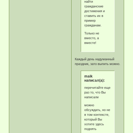
найти
гражданские
достижения и
ставить их в
пример
гражданам.
Только не
вместо, а
вместе!
Каждый день надуманный
праздник, зато выпить можно.
maik
написал(а):
перечитайте еще
раз то, что Вы
написали
можно
обсуждать, но не
в том контексте,
который Вы
хотите здесь
поднять