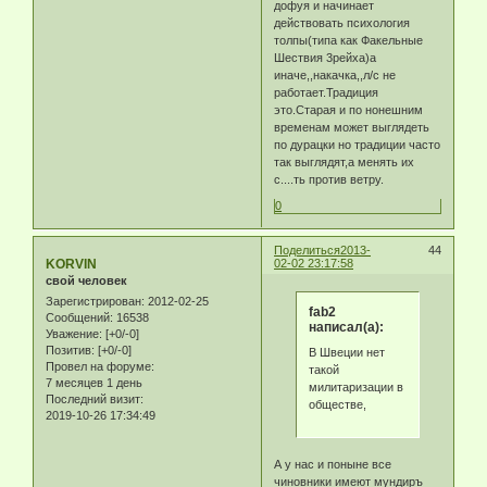
дофуя и начинает
действовать психология
толпы(типа как Факельные
Шествия 3рейха)а
иначе,,накачка,,л/с не
работает.Традиция
это.Старая и по нонешним
временам может выглядеть
по дурацки но традиции часто
так выглядят,а менять их
с....ть против ветру.
0
Поделиться
2013-
44
KORVIN
02-02 23:17:58
свой человек
Зарегистрирован
: 2012-02-25
fab2
Сообщений:
16538
написал(а):
Уважение:
[+0/-0]
Позитив:
[+0/-0]
В Швеции нет
Провел на форуме:
такой
7 месяцев 1 день
милитаризации в
Последний визит:
обществе,
2019-10-26 17:34:49
А у нас и поныне все
чиновники имеют мундиръ