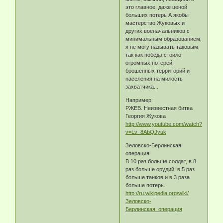
это главное, даже ценой
больших потерь А якобы
мастерство Жуковых и
других военачальников с
минимальным образованием,
я не могу называть таковым,
так как победа стоило
огромных потерей,
брошенных территорий и
населения на милость
захватчика...
Например:
РЖЕВ. Неизвестная битва
Георгия Жукова
http://www.youtube.com/watch?
v=Lv_8AbQJyuk
Зеловско-Берлинская
операция
В 10 раз больше солдат, в 8
раз больше орудий, в 5 раз
больше танков и в 3 раза
больше потерь.
http://ru.wikipedia.org/wiki/
Зеловско-
Берлинская_операция