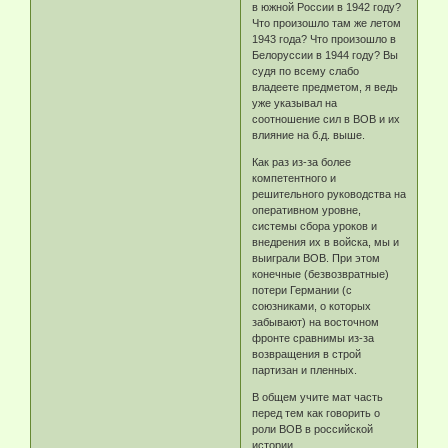
в южной России в 1942 году?
Что произошло там же летом
1943 года? Что произошло в
Белоруссии в 1944 году? Вы
судя по всему слабо
владеете предметом, я ведь
уже указывал на
соотношение сил в ВОВ и их
влияние на б.д. выше.
Как раз из-за более
компетентного и
решительного руководства на
оперативном уровне,
системы сбора уроков и
внедрения их в войска, мы и
выиграли ВОВ. При этом
конечные (безвозвратные)
потери Германии (с
союзниками, о которых
забывают) на восточном
фронте сравнимы из-за
возвращения в строй
партизан и пленных.
В общем учите мат часть
перед тем как говорить о
роли ВОВ в российской
истории.