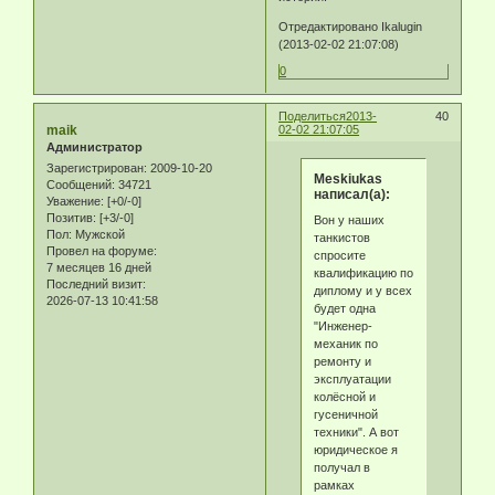
Отредактировано Ikalugin
(2013-02-02 21:07:08)
0
Поделиться
2013-
40
maik
02-02 21:07:05
Администратор
Зарегистрирован
: 2009-10-20
Meskiukas
Сообщений:
34721
написал(а):
Уважение:
[+0/-0]
Позитив:
[+3/-0]
Вон у наших
Пол:
Мужской
танкистов
Провел на форуме:
спросите
7 месяцев 16 дней
квалификацию по
Последний визит:
диплому и у всех
2026-07-13 10:41:58
будет одна
"Инженер-
механик по
ремонту и
эксплуатации
колёсной и
гусеничной
техники". А вот
юридическое я
получал в
рамках