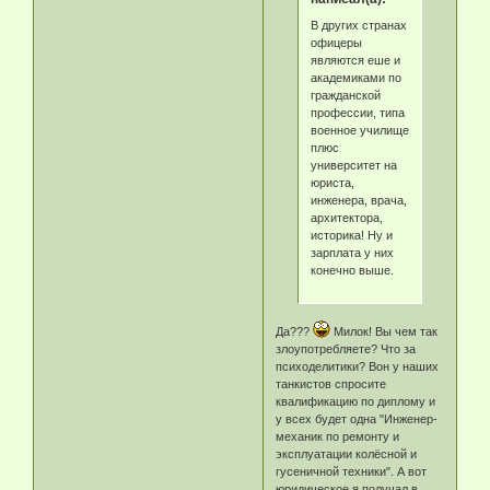
В других странах
офицеры
являются еше и
академиками по
гражданской
профессии, типа
военное училище
плюс
университет на
юриста,
инженера, врача,
архитектора,
историка! Ну и
зарплата у них
конечно выше.
Да???
Милок! Вы чем так
злоупотребляете? Что за
психоделитики? Вон у наших
танкистов спросите
квалификацию по диплому и
у всех будет одна "Инженер-
механик по ремонту и
эксплуатации колёсной и
гусеничной техники". А вот
юридическое я получал в