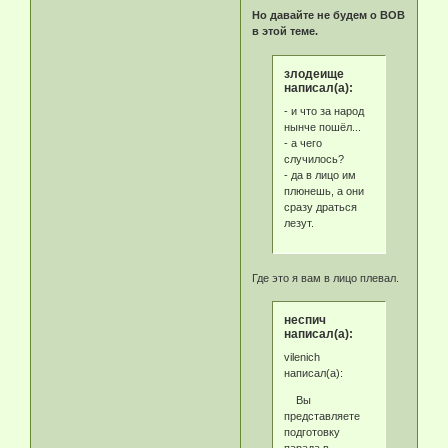
Но давайте не будем о ВОВ
в этой теме.
злодеище
написал(а):
- и что за народ
нынче пошёл...
- а чего
случилось?
- да в лицо им
плюнешь, а они
сразу драться
лезут.
Где это я вам в лицо плевал.
неспич
написал(а):
vilenich
написал(а):
Вы
представляете
подготовку