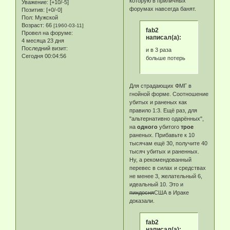
которую в приличных
Уважение:
[+10/-5]
форумах навсегда банят.
Позитив:
[+0/-0]
Пол:
Мужской
Возраст:
66
[1960-03-11]
fab2
Провел на форуме:
написал(а):
4 месяца 23 дня
Последний визит:
и в 3 раза
Сегодня 00:04:56
больше потерь
Для страдающих ФМГ в
гнойной форме. Соотношение
убитых и раненых как
правило 1:3. Ещё раз, для
"альтернативно одарённых",
на
одного
убитого
трое
раненых. Прибавьте к 10
тысячам ещё 30, получите 40
тысяч убитых и раненных.
Ну, а рекомендованный
перевес в силах и средствах
не менее 3, желательный 6,
идеальный 10. Это и
пиндосня
США в Ираке
доказали.
fab2
написал(а):