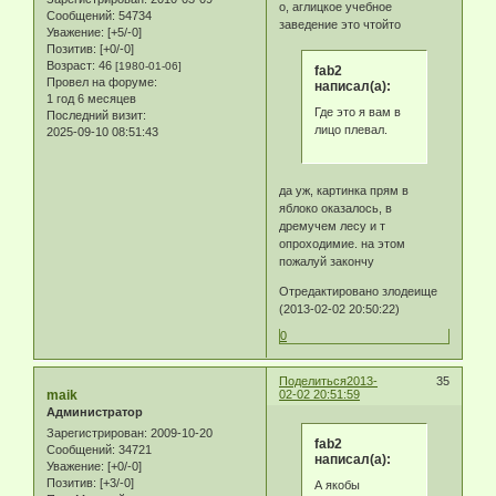
о, аглицкое учебное
Сообщений:
54734
заведение это чтойто
Уважение:
[+5/-0]
Позитив:
[+0/-0]
Возраст:
46
[1980-01-06]
fab2
Провел на форуме:
написал(а):
1 год 6 месяцев
Где это я вам в
Последний визит:
лицо плевал.
2025-09-10 08:51:43
да уж, картинка прям в
яблоко оказалось, в
дремучем лесу и т
опроходимие. на этом
пожалуй закончу
Отредактировано злодеище
(2013-02-02 20:50:22)
0
Поделиться
2013-
35
maik
02-02 20:51:59
Администратор
Зарегистрирован
: 2009-10-20
fab2
Сообщений:
34721
написал(а):
Уважение:
[+0/-0]
Позитив:
[+3/-0]
А якобы