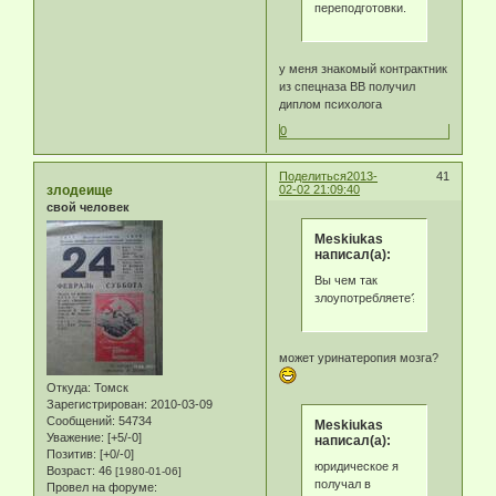
переподготовки.
у меня знакомый контрактник
из спецназа ВВ получил
диплом психолога
0
Поделиться
2013-
41
злодеище
02-02 21:09:40
свой человек
Meskiukas
написал(а):
Вы чем так
злоупотребляете?
может уринатеропия мозга?
Откуда:
Томск
Зарегистрирован
: 2010-03-09
Сообщений:
54734
Meskiukas
Уважение:
[+5/-0]
написал(а):
Позитив:
[+0/-0]
юридическое я
Возраст:
46
[1980-01-06]
получал в
Провел на форуме: