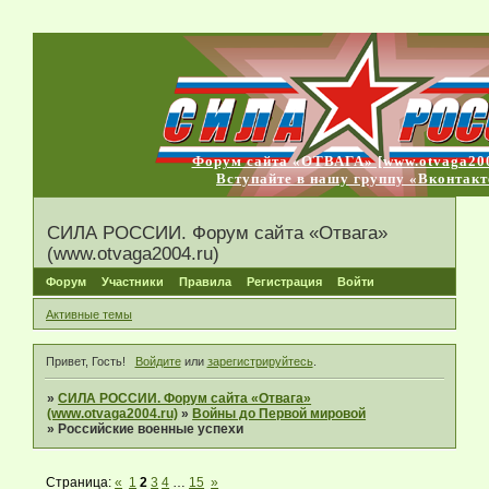
Форум сайта «ОТВАГА» [www.otvaga200
Вступайте в нашу группу «Вконтакт
СИЛА РОССИИ. Форум сайта «Отвага»
(www.otvaga2004.ru)
Форум
Участники
Правила
Регистрация
Войти
Активные темы
Привет, Гость!
Войдите
или
зарегистрируйтесь
.
»
СИЛА РОССИИ. Форум сайта «Отвага»
(www.otvaga2004.ru)
»
Войны до Первой мировой
»
Российские военные успехи
Страница:
«
1
2
3
4
…
15
»