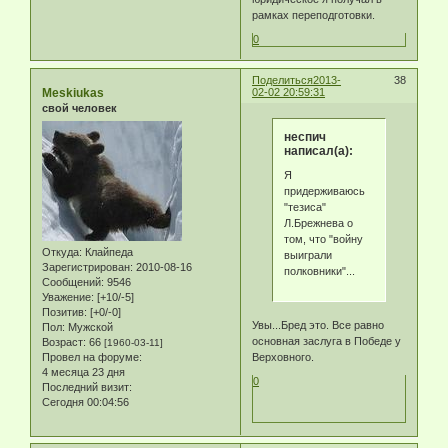
рамках переподготовки.
0
Поделиться
2013-
38
Meskiukas
02-02 20:59:31
свой человек
неспич
написал(а):
Я
придерживаюсь
"тезиса"
Л.Брежнева о
том, что "войну
Откуда:
Клайпеда
выиграли
Зарегистрирован
: 2010-08-16
полковники"...
Сообщений:
9546
Уважение:
[+10/-5]
Позитив:
[+0/-0]
Увы...Бред это. Все равно
Пол:
Мужской
основная заслуга в Победе у
Возраст:
66
[1960-03-11]
Провел на форуме:
Верховного.
4 месяца 23 дня
0
Последний визит:
Сегодня 00:04:56