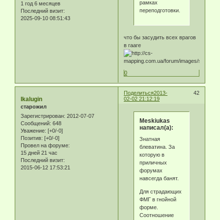
рамках
1 год 6 месяцев
переподготовки.
Последний визит:
2025-09-10 08:51:43
что бы засудить всех врагов
в гааге
0
Поделиться
2013-
42
Ikalugin
02-02 21:12:19
старожил
Зарегистрирован
: 2012-07-07
Meskiukas
Сообщений:
648
написал(а):
Уважение:
[+0/-0]
Позитив:
[+0/-0]
Знатная
Провел на форуме:
блеватина. За
15 дней 21 час
которую в
Последний визит:
приличных
2015-06-12 17:53:21
форумах
навсегда банят.
Для страдающих
ФМГ в гнойной
форме.
Соотношение