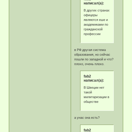
написал(а):
В других странах
офицеры
являются еше и
академиками по
гражданской
профессии
в РФ другая система
образования, но сейчас
пошли по западной и что?
плохо, очень плохо.
fab2
написал(а):
В Швеции нет
такой
милитаризации в
обществе
а унас она есть?
fab2