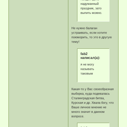
надуманный
праздник, зато
выпить можно.
Не нужно балаган
устраивать, если хотите
поюморить, то это в другую
тему!
fab2
написал(а):
я не могу
называть
таковым
Какая-то у Вас своеобразная
выборка, куда подевалась
Сталинградская битва,
Курская и др. Хвала богу, что
Ваше личное мнение не
много значит в данном
вопросе.