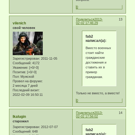
0
Поделиться
2013-
13
vilenich
02-02 17:46:29
свой человек
fab2
написал(а):
Вместо военных
стоит найти
гражданские
Зарегистрирован
: 2011-11-05
достижения и
Сообщений:
4172
ставить их в
Уважение:
[+0/-0]
пример
Позитив:
[+0/-0]
Пол:
Мужской
гражданам.
Провел на форуме:
2 месяца 7 дней
Последний визит:
Только не вместо, а вместе!
2022-02-09 16:50:11
0
Поделиться
2013-
14
Ikalugin
02-02 17:56:02
старожил
Зарегистрирован
: 2012-07-07
fab2
Сообщений:
648
написал(а):