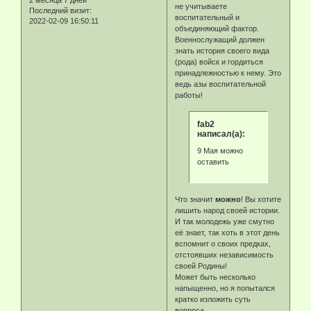
не учитываете
Последний визит:
воспитательный и
2022-02-09 16:50:11
объединяющий фактор.
Военнослужащий должен
знать история своего вида
(рода) войск и гордиться
принадлежностью к нему. Это
ведь азы воспитательной
работы!
fab2
написал(а):
9 Мая можно
оставить
Что значит
можно
! Вы хотите
лишить народ своей истории.
И так молодежь уже смутно
её знает, так хоть в этот день
вспомнит о своих предках,
отстоявших независимость
своей Родины!
Может быть несколько
напыщенно, но я попытался
кратко изложить суть
вопроса.