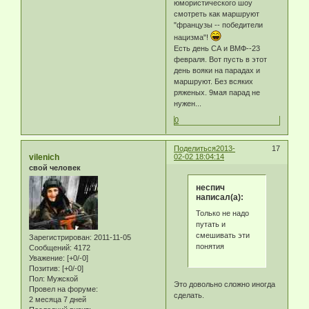
юмористического шоу
смотреть как маршруют
"французы -- победители
нацизма"!
Есть день СА и ВМФ--23
февраля. Вот пусть в этот
день вояки на парадах и
маршруют. Без всяких
ряженых. 9мая парад не
нужен...
0
Поделиться
2013-
17
vilenich
02-02 18:04:14
свой человек
неспич
написал(а):
Только не надо
путать и
смешивать эти
Зарегистрирован
: 2011-11-05
понятия
Сообщений:
4172
Уважение:
[+0/-0]
Позитив:
[+0/-0]
Пол:
Мужской
Это довольно сложно иногда
Провел на форуме:
сделать.
2 месяца 7 дней