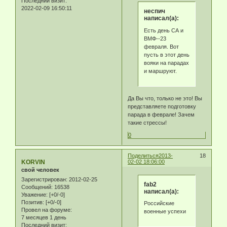
Последний визит:
2022-02-09 16:50:11
неспич
написал(а):
Есть день СА и
ВМФ--23
февраля. Вот
пусть в этот день
вояки на парадах
и маршруют.
Да Вы что, только не это! Вы
представляете подготовку
парада в феврале! Зачем
такие стрессы!
0
Поделиться
2013-
18
KORVIN
02-02 18:06:00
свой человек
Зарегистрирован
: 2012-02-25
fab2
Сообщений:
16538
написал(а):
Уважение:
[+0/-0]
Позитив:
[+0/-0]
Российские
Провел на форуме:
военные успехи
7 месяцев 1 день
Последний визит: