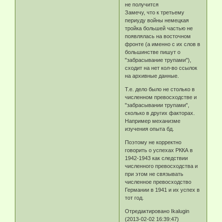
не получится
Замечу, что к третьему
периуду войны немецкая
тройка большей частью не
появлялась на восточном
фронте (а именно с их слов в
большинстве пишут о
"забрасывание трупами"),
сходит на нет кол-во ссылок
на архивные данные.
Т.е. дело было не столько в
численном превосходстве и
"забрасывании трупами",
сколько в других факторах.
Например механизме
изучения опыта бд.
Поэтому не корректно
говорить о успехах РККА в
1942-1943 как следствии
численного превосходства и
при этом не связывать
численное превосходство
Германии в 1941 и их успех в
тот год.
Отредактировано Ikalugin
(2013-02-02 16:39:47)