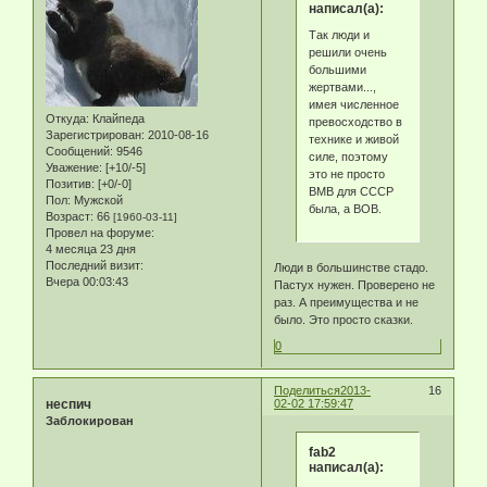
написал(а):
Так люди и
решили очень
большими
жертвами...,
имея численное
Откуда:
Клайпеда
превосходство в
Зарегистрирован
: 2010-08-16
технике и живой
Сообщений:
9546
силе, поэтому
Уважение:
[+10/-5]
это не просто
Позитив:
[+0/-0]
ВМВ для СССР
Пол:
Мужской
была, а ВОВ.
Возраст:
66
[1960-03-11]
Провел на форуме:
4 месяца 23 дня
Последний визит:
Люди в большинстве стадо.
Вчера 00:03:43
Пастух нужен. Проверено не
раз. А преимущества и не
было. Это просто сказки.
0
Поделиться
2013-
16
неспич
02-02 17:59:47
Заблокирован
fab2
написал(а):