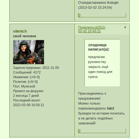
Отредактировано Ikalugin
(2013-02-02 15:24:54)
0
Поделиться
2013-
4
vilenich
02-02 15:43:21
свой человек
злодеище
написал(а):
предлагаю
руковоству
закрыть ещё
Зарегистрирован
: 2011-11-05
один повод для
Сообщений:
4172
срача
Уважение:
[+0/-0]
Позитив:
[+0/-0]
Пол:
Мужской
Провел на форуме:
Присоединяюсь к
2 месяца 7 дней
предложению!
Последний визит:
Можно только
2022-02-09 16:50:11
порекомендовать
fab2
буквари по истории почитать,
а не делать подобных
заявлений!
0