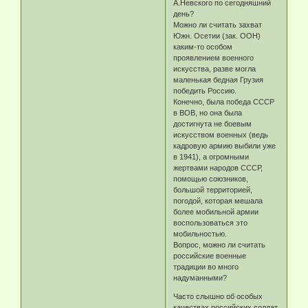
А.Невского по сегодняшний
день?
Можно ли считать захват
Южн. Осетии (зак. ООН)
каким-то особом
проявлением военного
искусства, разве могла
маленькая бедная Грузия
победить Россию.
Конечно, была победа СССР
в ВОВ, но она была
достигнута не боевым
искусством военных (ведь
кадровую армию выбили уже
в 1941), а огромными
жертвами народов СССР,
помощью союзников,
большой территорией,
погодой, которая мешала
более мобильной армии
воспользоваться это
мобильностью.
Вопрос, можно ли считать
российские военные
традиции во много
надуманными?
Часто слышно об особых
качествах российских солдат,