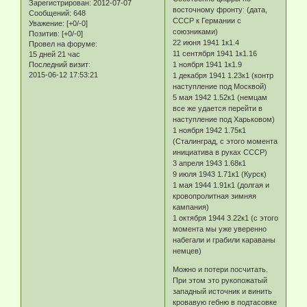
Зарегистрирован
: 2012-07-07
восточному фронту: (дата,
Сообщений:
648
СССР к Германии с
Уважение:
[+0/-0]
союзниками)
Позитив:
[+0/-0]
22 июня 1941 1к1.4
Провел на форуме:
11 сентября 1941 1к1.16
15 дней 21 час
Последний визит:
1 ноября 1941 1к1.9
2015-06-12 17:53:21
1 декабря 1941 1.23к1 (контр
наступление под Москвой)
5 мая 1942 1.52к1 (немцам
все же удается перейти в
наступление под Харьковом)
1 ноября 1942 1.75к1
(Сталинград, с этого момента
инициатива в руках СССР)
3 апреля 1943 1.68к1
9 июля 1943 1.71к1 (Курск)
1 мая 1944 1.91к1 (долгая и
кровопролитная зимняя
кампания)
1 октября 1944 3.22к1 (с этого
момента мы уже уверенно
набегали и грабили караваны
немцев)
Можно и потери посчитать.
При этом это рукопожатый
западный источник и винить
кровавую гебню в подтасовке