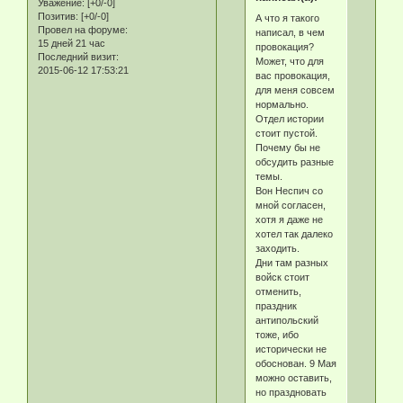
Уважение:
[+0/-0]
Позитив:
[+0/-0]
А что я такого
Провел на форуме:
написал, в чем
15 дней 21 час
провокация?
Последний визит:
Может, что для
2015-06-12 17:53:21
вас провокация,
для меня совсем
нормально.
Отдел истории
стоит пустой.
Почему бы не
обсудить разные
темы.
Вон Неспич со
мной согласен,
хотя я даже не
хотел так далеко
заходить.
Дни там разных
войск стоит
отменить,
праздник
антипольский
тоже, ибо
исторически не
обоснован. 9 Мая
можно оставить,
но праздновать