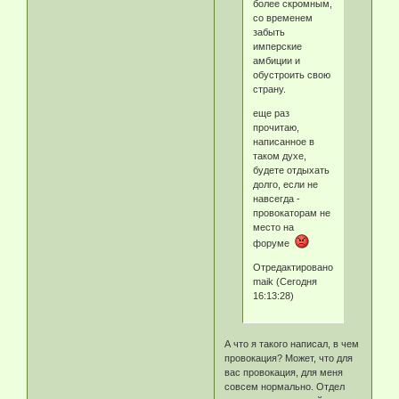
более скромным,
со временем
забыть
имперские
амбиции и
обустроить свою
страну.
еще раз
прочитаю,
написанное в
таком духе,
будете отдыхать
долго, если не
навсегда -
провокаторам не
место на
форуме
Отредактировано
maik (Сегодня
16:13:28)
А что я такого написал, в чем
провокация? Может, что для
вас провокация, для меня
совсем нормально. Отдел