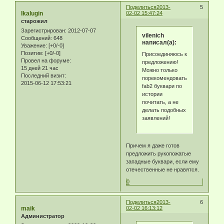
Поделиться
2013-
5
Ikalugin
02-02 15:47:24
старожил
Зарегистрирован
: 2012-07-07
vilenich
Сообщений:
648
написал(а):
Уважение:
[+0/-0]
Позитив:
[+0/-0]
Присоединяюсь к
Провел на форуме:
предложению!
15 дней 21 час
Можно только
Последний визит:
порекомендовать
2015-06-12 17:53:21
fab2 буквари по
истории
почитать, а не
делать подобных
заявлений!
Причем я даже готов
предложить рукопожатые
западные буквари, если ему
отечественные не нравятся.
0
Поделиться
2013-
6
maik
02-02 16:13:12
Администратор