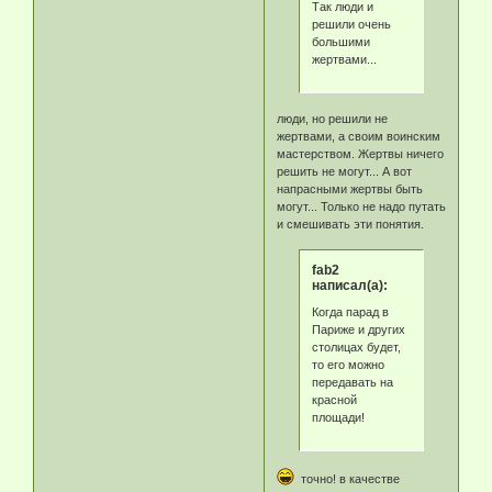
Так люди и
решили очень
большими
жертвами...
люди, но решили не
жертвами, а своим воинским
мастерством. Жертвы ничего
решить не могут... А вот
напрасными жертвы быть
могут... Только не надо путать
и смешивать эти понятия.
fab2
написал(а):
Когда парад в
Париже и других
столицах будет,
то его можно
передавать на
красной
площади!
точно! в качестве