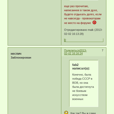
еще раз прочитаю,
написанное в таком духе,
будете отдыхать долго, если
не навсегда - провокаторам
не место на форуме
Отредактировано maik (2013-
02-02 16:13:28)
0
Поделиться
2013-
7
неспич
02-02 16:16:24
Заблокирован
fab2
написал(а):
Конечно, была
победа СССР в
ВОВ, но она
была достигнута
не боевым
искусством
военных
Как так? Вы ж сами