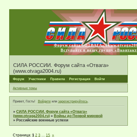
Форум сайта «ОТВАГА» [www.otvaga200
Вступайте в нашу группу «Вконтакт
СИЛА РОССИИ. Форум сайта «Отвага»
(www.otvaga2004.ru)
Форум
Участники
Правила
Регистрация
Войти
Активные темы
Привет, Гость!
Войдите
или
зарегистрируйтесь
.
»
СИЛА РОССИИ. Форум сайта «Отвага»
(www.otvaga2004.ru)
»
Войны до Первой мировой
»
Российские военные успехи
Страница:
1
2
3
…
15
»