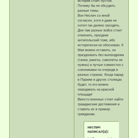
истории стоит пустой.
Почему бы не обсудить
разные темы.
Вон Неспич со мной
согласен, хотя я даже не
хотел так далеко заходить.
Дни там разных войск стоит
отменить, праздник
антипольский тоже, ибо
исторически не обоснован. 9
Мая можно оставить, но
праздновать без выпендрежа
(танки, ракеты, самолеты не
нужны) и лучше совместно с
союзниками по очереди в
разных странах. Когда парад
в Париже и других столицах
будет, то его можно
передавать на красной
площади!
Вместо военных стоит найти
гражданские достижения и
ставить их в пример
гражданам.
неспич
написал(а):