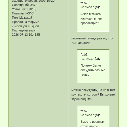
Зарегистрирован
: 2009-10-20
fab2
Сообщений:
34721
написал(а):
Уважение:
[+0/-0]
Позитив:
[+3/-0]
А что я такого
Пол:
Мужской
написал, в чем
Провел на форуме:
провокация?
7 месяцев 16 дней
Последний визит:
2026-07-13 10:41:58
перечитайте еще раз то, что
Вы написали
fab2
написал(а):
Почему бы не
обсудить разные
темы.
можно обсуждать, но не в том
контексте, который Вы хотите
здесь поднять
fab2
написал(а):
Вместо военных
стоит найти