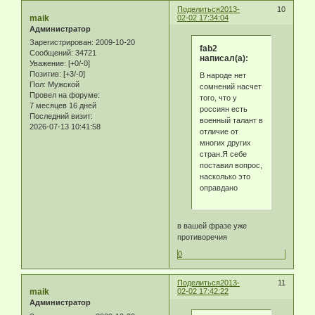
Поделиться
2013-
10
maik
02-02 17:34:04
Администратор
Зарегистрирован
: 2009-10-20
fab2
Сообщений:
34721
написал(а):
Уважение:
[+0/-0]
Позитив:
[+3/-0]
В народе нет
Пол:
Мужской
сомнений насчет
Провел на форуме:
того, что у
7 месяцев 16 дней
россиян есть
Последний визит:
военный талант в
2026-07-13 10:41:58
отличие от
многих других
стран.Я себе
поставил вопрос,
насколько это
оправдано
в вашей фразе уже
противоречия
0
Поделиться
2013-
11
maik
02-02 17:42:22
Администратор