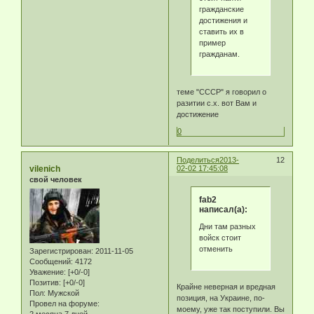
гражданские
достижения и
ставить их в
пример
гражданам.
теме "СССР" я говорил о
разитии с.х. вот Вам и
достижение
0
Поделиться
2013-
12
vilenich
02-02 17:45:08
свой человек
fab2
написал(а):
Дни там разных
войск стоит
отменить
Зарегистрирован
: 2011-11-05
Сообщений:
4172
Уважение:
[+0/-0]
Позитив:
[+0/-0]
Крайне неверная и вредная
Пол:
Мужской
позиция, на Украине, по-
Провел на форуме:
моему, уже так поступили. Вы
2 месяца 7 дней