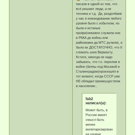
писали в одной из тем, что
всё решают люди, а не
техника и т.д. Да, раздолбаев
у нас в командовании любого
уровня было с избытком, но
были и истиные
профи(неважно служили они
в РККА до войны или
райкомами да МТС рулили), и
было их ДОСТАТОЧНО, что б
сломать шею Вермахту.
Кстати, никогда не надо
забывать, что т.н. перелом в
войне (битвы под Москвой и
Сталинградом)произошёл в
тот момент, когда СССР уже
НЕ обладал преимуществом
в населении...
fab2
написал(а):
Может быть, в
России имеет
смысл быть
менее
милитаризированным
на уровне