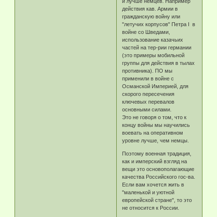
и лучше немцев. Например
действия кав. Армии в
гражданскую войну или
"летучих корпусов" Петра I в
войне со Шведами,
использование казачьих
частей на тер-рии германии
(это примеры мобильной
группы для действия в тылах
противника). ПО мы
применили в войне с
Османской Империей, для
скорого пересечения
ключевых перевалов
основными силами.
Это не говоря о том, что к
концу войны мы научились
воевать на оперативном
уровне лучше, чем немцы.
Поэтому военная традиция,
как и имперский взгляд на
вещи это основополагающие
качества Российского гос-ва.
Если вам хочется жить в
"маленькой и уютной
европейской стране", то это
не относится к России.