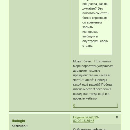
общества, как вы
думайте? Это
помогло бы стать
более скромным,
со временем
забыть
имперские
амбиции и
обустроить свою
страну.
Может быть... По крайней
мере перестать устраивать
дурацкие пышные
праздненства на 9 мая в
честь "нашей" Победы --
какой ещё вашей? Победа
имела место 3 поколения
назад! вас тогда ещё и в
проекте небыло!
0
Поделиться
2013-
8
Ikalugin
02-02 16:36:48
старожил
Собственно цифры по