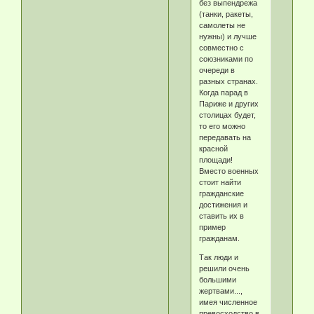
без выпендрежа
(танки, ракеты,
самолеты не
нужны) и лучше
совместно с
союзниками по
очереди в
разных странах.
Когда парад в
Париже и других
столицах будет,
то его можно
передавать на
красной
площади!
Вместо военных
стоит найти
гражданские
достижения и
ставить их в
пример
гражданам.
Так люди и
решили очень
большими
жертвами...,
имея численное
превосходство в