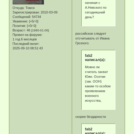
начиная с
А.Невского по
Откуда:
Томск
сегодняшний
Зарегистрирован
: 2010-03-09
Сообщений:
54734
день?
Уважение:
[+5/-0]
Позитив:
[+0/-0]
Возраст:
46
[1980-01-06]
российское следует
Провел на форуме:
отсчитывать от Ивана
1 год 6 месяцев
Грозного.
Последний визит:
2025-09-10 08:51:43
fab2
написал(а):
Можно ли
считать захват
Южн. Осетии
(зак. ООН)
каким-то особом
проявлением
военного
искусства,
скорее бездарности
fab2
написал(а):