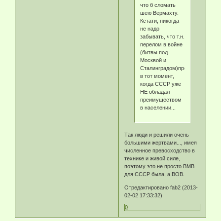
что б сломать
шею Вермахту.
Кстати, никогда
не надо
забывать, что т.н.
перелом в войне
(битвы под
Москвой и
Сталинградом)произошёл
в тот момент,
когда СССР уже
НЕ обладал
преимуществом
в населении...
Так люди и решили очень
большими жертвами..., имея
численное превосходство в
технике и живой силе,
поэтому это не просто ВМВ
для СССР была, а ВОВ.
Отредактировано fab2 (2013-
02-02 17:33:32)
0