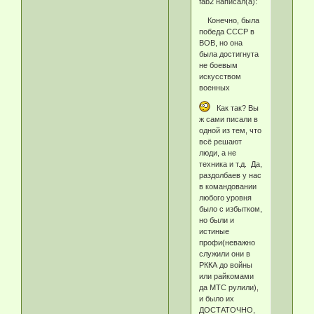
fab2 написал(а):
Конечно, была
победа СССР в
ВОВ, но она
была достигнута
не боевым
искусством
военных
Как так? Вы
ж сами писали в
одной из тем, что
всё решают
люди, а не
техника и т.д. Да,
раздолбаев у нас
в командовании
любого уровня
было с избытком,
но были и
истиные
профи(неважно
служили они в
РККА до войны
или райкомами
да МТС рулили),
и было их
ДОСТАТОЧНО,