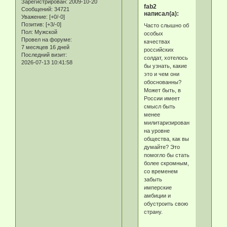
Зарегистрирован
: 2009-10-20
fab2
Сообщений:
34721
написал(а):
Уважение:
[+0/-0]
Позитив:
[+3/-0]
Часто слышно об
Пол:
Мужской
особых
Провел на форуме:
качествах
7 месяцев 16 дней
российских
Последний визит:
солдат, хотелось
2026-07-13 10:41:58
бы узнать, какие
это и чем они
обоснованны?
Может быть, в
России имеет
смысл быть
менее
милитаризированным
на уровне
общества, как вы
думайте? Это
помогло бы стать
более скромным,
со временем
забыть
имперские
амбиции и
обустроить свою
страну.