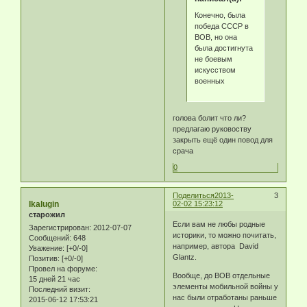
Конечно, была
победа СССР в
ВОВ, но она
была достигнута
не боевым
искусством
военных
голова болит что ли?
предлагаю руковоству
закрыть ещё один повод для
срача
0
Поделиться
2013-
3
Ikalugin
02-02 15:23:12
старожил
Если вам не любы родные
Зарегистрирован
: 2012-07-07
историки, то можно почитать,
Сообщений:
648
например, автора David
Уважение:
[+0/-0]
Glantz.
Позитив:
[+0/-0]
Провел на форуме:
Вообще, до ВОВ отдельные
15 дней 21 час
элементы мобильной войны у
Последний визит:
нас были отработаны раньше
2015-06-12 17:53:21