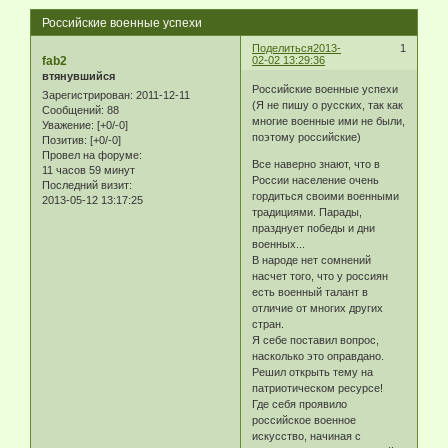
Российские военные успехи
Поделиться
2013-
1
fab2
02-02 13:29:36
втянувшийся
Российские военные успехи
Зарегистрирован
: 2011-12-11
(Я не пишу о русских, так как
Сообщений:
88
многие военные ими не были,
Уважение:
[+0/-0]
поэтому российские)
Позитив:
[+0/-0]
Провел на форуме:
Все наверно знают, что в
11 часов 59 минут
России население очень
Последний визит:
гордиться своими военными
2013-05-12 13:17:25
традициями. Парады,
празднует победы и дни
военных...
В народе нет сомнений
насчет того, что у россиян
есть военный талант в
отличие от многих других
стран.
Я себе поставил вопрос,
насколько это оправдано.
Решил открыть тему на
патриотическом ресурсе!
Где себя проявило
российское военное
искусство, начиная с