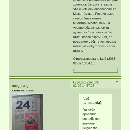
хотелось бы узнать, какие
это и чем они обоснованны?
Может быть, в России имеет
смысл быть менее
милитаризированным на
уровне общества, как вы
думайте? Это помогло бы
стать более скромным, со
временем забыть имперские
амбиции и обустроить свою
страну.
Отредактировано fab2 (2013-
02-02 13:34:16)
0
Поделиться
2013-
2
злодеище
02-02 14:57:28
свой человек
fab2
написал(а):
Где себя
проявило
российское
военное
искусство,