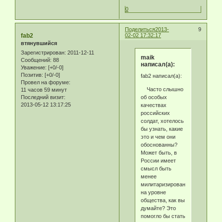
0
Поделиться
2013-
9
fab2
02-02 17:32:17
втянувшийся
Зарегистрирован
: 2011-12-11
maik
Сообщений:
88
написал(а):
Уважение:
[+0/-0]
Позитив:
[+0/-0]
fab2 написал(а):
Провел на форуме:
Часто слышно
11 часов 59 минут
об особых
Последний визит:
2013-05-12 13:17:25
качествах
российских
солдат, хотелось
бы узнать, какие
это и чем они
обоснованны?
Может быть, в
России имеет
смысл быть
менее
милитаризированным
на уровне
общества, как вы
думайте? Это
помогло бы стать