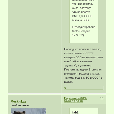
технике и живой
силе, поэтому
это не просто
ВМВ для СССР
была, а ВОВ.
Отредактировано
fab2 (Сегодня
17:33:32)
Последнее является ложью,
что я и показал. СССР
выиграл ВОВ не количеством
и не "забрасыванием
трупами", а умением.
Поэтому праздник 9того мая
и следует праздновать, как
триумф родных ВС и СССР в
целом.
0
Поделиться
2013-
15
Meskiukas
02-02 17:56:28
свой человек
fab2