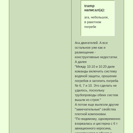
tramp
написал(а):
ага, небольшое,
в ракетном
погребе
Ага двигателей. А все
остальное уже как и
размещение -
конструктивные недостатки.
А далее
"Между 10.10 и 10.20 дали
команды включить систему
водяной защиты, орошение
погребов и затопить погреба
№ 6, 7 и 10. Это сделать не
удалось, поскольку
трубопроводы обеих систем
вышли из строя."
А потом еще вылезли другие
"замечательные" свойства
плотной компоновки.
"По-видимому, одновременно
взорвалась и цистерна с 6 т
авиационного керосина,
находящаяся в общем с