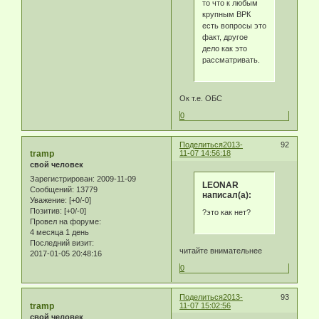
то что к любым
крупным ВРК
есть вопросы это
факт, другое
дело как это
рассматривать.
Ок т.е. ОБС
0
Поделиться
2013-
92
tramp
11-07 14:56:18
свой человек
Зарегистрирован
: 2009-11-09
LEONAR
Сообщений:
13779
написал(а):
Уважение:
[+0/-0]
Позитив:
[+0/-0]
?это как нет?
Провел на форуме:
4 месяца 1 день
Последний визит:
читайте внимательнее
2017-01-05 20:48:16
0
Поделиться
2013-
93
tramp
11-07 15:02:56
свой человек