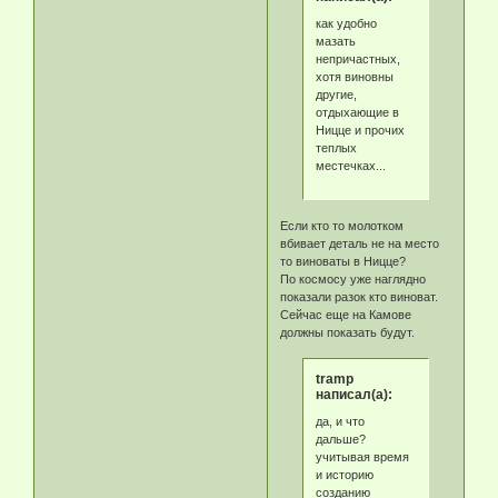
как удобно
мазать
непричастных,
хотя виновны
другие,
отдыхающие в
Ницце и прочих
теплых
местечках...
Если кто то молотком
вбивает деталь не на место
то виноваты в Ницце?
По космосу уже наглядно
показали разок кто виноват.
Сейчас еще на Камове
должны показать будут.
tramp
написал(а):
да, и что
дальше?
учитывая время
и историю
созданию