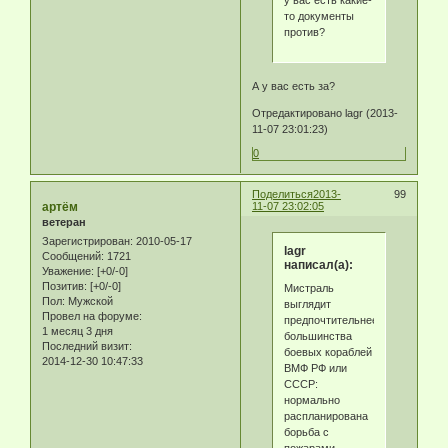
то документы
против?
А у вас есть за?
Отредактировано lagr (2013-
11-07 23:01:23)
0
Поделиться
2013-
99
артём
11-07 23:02:05
ветеран
Зарегистрирован
: 2010-05-17
lagr
Сообщений:
1721
написал(а):
Уважение:
[+0/-0]
Позитив:
[+0/-0]
Мистраль
Пол:
Мужской
выглядит
Провел на форуме:
предпочтительнее
1 месяц 3 дня
большинства
Последний визит:
боевых кораблей
2014-12-30 10:47:33
ВМФ РФ или
СССР:
нормально
распланирована
борьба с