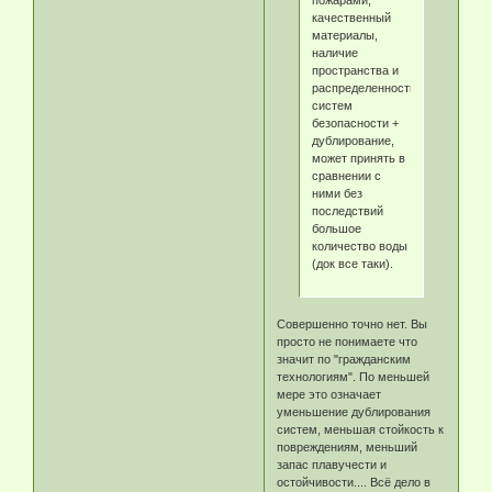
пожарами,
качественный
материалы,
наличие
пространства и
распределенность
систем
безопасности +
дублирование,
может принять в
сравнении с
ними без
последствий
большое
количество воды
(док все таки).
Совершенно точно нет. Вы
просто не понимаете что
значит по "гражданским
технологиям". По меньшей
мере это означает
уменьшение дублирования
систем, меньшая стойкость к
повреждениям, меньший
запас плавучести и
остойчивости.... Всё дело в