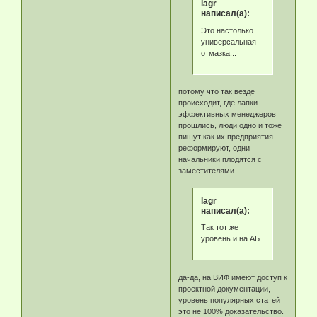
lagr
написал(а):
Это настолько
универсальная
отмазка...
потому что так везде
происходит, где лапки
эффективных менеджеров
прошлись, люди одно и тоже
пишут как их предприятия
реформируют, одни
начальники плодятся с
заместителями.
lagr
написал(а):
Так тот же
уровень и на АБ.
да-да, на ВИФ имеют доступ к
проектной документации,
уровень популярных статей
это не 100% доказательство.