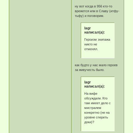
ну вот когда в 956 кто-то
врежется или в Славу (итфу-
тьфу) и поговорим.
lagr
написал(а):
Героизм экипажа
никто не
отменял.
как будто у нас мало героев
за живучесть было.
lagr
написал(а):
На вифе
обсуждали. Кто
там имеет дело с
мистралем
конкретно (не на
уровне спереть
доки)?