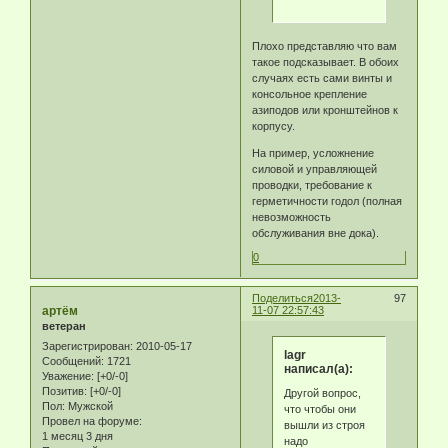
Плохо представляю что вам
такое подсказывает. В обоих
случаях есть сами винты и
консольное крепление
азиподов или кронштейнов к
корпусу.
На пример, усложнение
силовой и управляющей
проводки, требование к
герметичности годол (полная
невозможность
обслуживания вне дока).
0
Поделиться
2013-
97
артём
11-07 22:57:43
ветеран
Зарегистрирован
: 2010-05-17
lagr
Сообщений:
1721
написал(а):
Уважение:
[+0/-0]
Позитив:
[+0/-0]
Другой вопрос,
Пол:
Мужской
что чтобы они
Провел на форуме:
вышли из строя
1 месяц 3 дня
надо