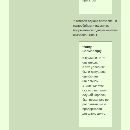
при этом.
.
У амеров однако врезались и
самоубийцы и на минах
подрывались: однако корабли
оказались живы.
tramp
написал(а):
с вами ни не то
спутаешь.
в тех условиях
были допущены
ошибки на
начальном
этапе, как уже
сказал, на такой
случай корабль
был несколько не
рассчитан, но и
продержался
довольно долго,
.