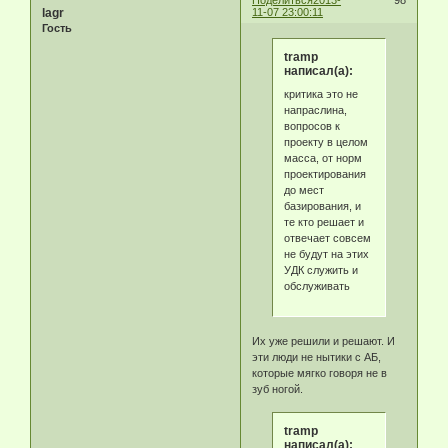
Поделиться
2013-
98
lagr
11-07 23:00:11
Гость
tramp
написал(а):
критика это не
напраслина,
вопросов к
проекту в целом
масса, от норм
проектирования
до мест
базирования, и
те кто решает и
отвечает совсем
не будут на этих
УДК служить и
обслуживать
Их уже решили и решают. И
эти люди не нытики с АБ,
которые мягко говоря не в
зуб ногой.
tramp
написал(а):