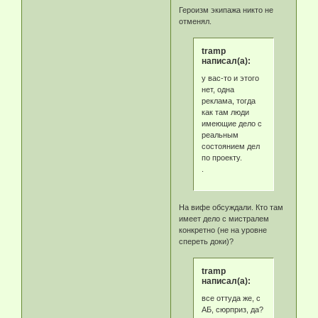
Героизм экипажа никто не
отменял.
tramp
написал(а):
у вас-то и этого
нет, одна
реклама, тогда
как там люди
имеющие дело с
реальным
состоянием дел
по проекту.
.
На вифе обсуждали. Кто там
имеет дело с мистралем
конкретно (не на уровне
спереть доки)?
tramp
написал(а):
все оттуда же, с
АБ, сюрприз, да?