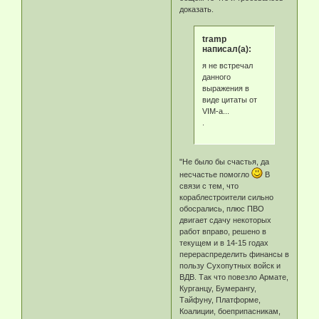
доказать.
tramp
написал(а):
я не встречал
данного
выражения в
виде цитаты от
VIM-а...
.
"Не было бы счастья, да
несчастье помогло
В
связи с тем, что
кораблестроители сильно
обосрались, плюс ПВО
двигает сдачу некоторых
работ вправо, решено в
текущем и в 14-15 годах
перераспределить финансы в
пользу Сухопутных войск и
ВДВ. Так что повезло Армате,
Курганцу, Бумерангу,
Тайфуну, Платформе,
Коалиции, боеприпасникам,