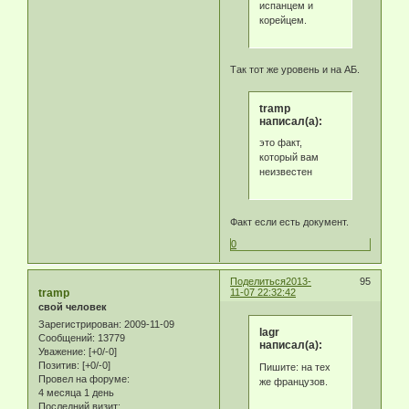
испанцем и
корейцем.
Так тот же уровень и на АБ.
tramp
написал(а):
это факт,
который вам
неизвестен
Факт если есть документ.
0
Поделиться
2013-
95
tramp
11-07 22:32:42
свой человек
Зарегистрирован
: 2009-11-09
lagr
Сообщений:
13779
написал(а):
Уважение:
[+0/-0]
Позитив:
[+0/-0]
Пишите: на тех
Провел на форуме:
же французов.
4 месяца 1 день
Последний визит: