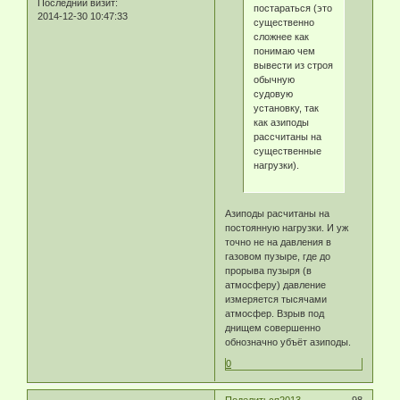
Последний визит:
постараться (это
2014-12-30 10:47:33
существенно
сложнее как
понимаю чем
вывести из строя
обычную
судовую
установку, так
как азиподы
рассчитаны на
существенные
нагрузки).
Азиподы расчитаны на
постоянную нагрузки. И уж
точно не на давления в
газовом пузыре, где до
прорыва пузыря (в
атмосферу) давление
измеряется тысячами
атмосфер. Взрыв под
днищем совершенно
обнозначно убъёт азиподы.
0