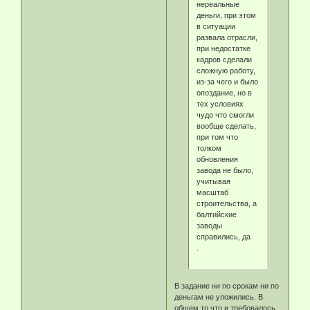
нереальные
деньги, при этом
в ситуации
развала отрасли,
при недостатке
кадров сделали
сложную работу,
из-за чего и было
опоздание, но в
тех условиях
чудо что смогли
вообще сделать,
при том что
толком
обновления
завода не было,
учитывая
масштаб
строительства, а
балтийские
заводы
справились, да
.
В задание ни по срокам ни по
деньгам не уложились. В
общем то что и требовалось