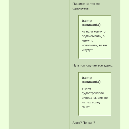
Пишите: на тех же
французов.
tramp
написал(а):
ну если кому-то
подписывать, а
кому-то
исполнять, то так
и будет.
Ну в том случае все едино.
tramp
написал(а):
это не
судостроители
виноваты, вим не
на тех волну
гонит
А кто? Печкин?