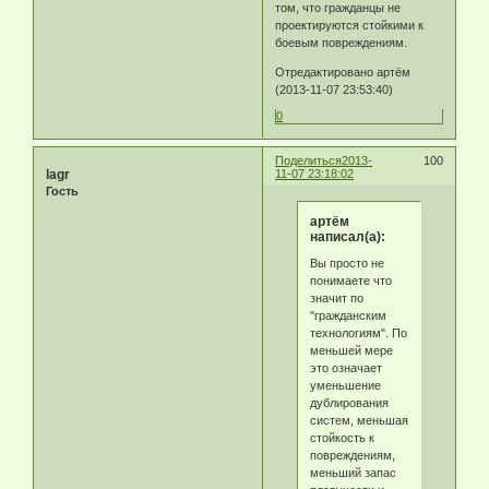
том, что гражданцы не
проектируются стойкими к
боевым повреждениям.
Отредактировано артём
(2013-11-07 23:53:40)
0
Поделиться
2013-
100
lagr
11-07 23:18:02
Гость
артём
написал(а):
Вы просто не
понимаете что
значит по
"гражданским
технологиям". По
меньшей мере
это означает
уменьшение
дублирования
систем, меньшая
стойкость к
повреждениям,
меньший запас