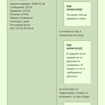
Зарегистрирован
: 2009-11-09
lagr
Сообщений:
13779
написал(а):
Уважение:
[+0/-0]
Позитив:
[+0/-0]
Не ранее чем вы
Провел на форуме:
прикроете свою.
4 месяца 1 день
Последний визит:
2017-01-05 20:48:16
в отличии от вас я
напраслину не пишу
lagr
написал(а):
В задание ни по
срокам ни по
деньгам не
уложились. В
общем то что и
требовалось
доказать.
ну если кому-то
подписывать, а кому-то
исполнять, то так и будет.