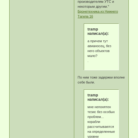
производителям УТС и
некоторым другим."
Бронетехника из Нижнего
Тагила 16
tramp
написал(а):
а причем тут
авианосец, без
него объектов
мало?
.
По ним тоже задержки вполне
себе были.
tramp
написал(а):
мне непонятен
тезис без особых
проблем...
корабли
рассчитываются
на определенные
уровни