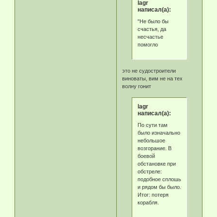
lagr
написал(а):
"Не было бы
счастья, да
несчастье
помогло
это не судостроители
виноваты, вим не на тех
волну гонит
lagr
написал(а):
По сути там
было изначально
небольшое
возгорание. В
боевой
обстановке при
обстреле:
подобное сплошь
и рядом бы было.
Итог: потеря
корабля.