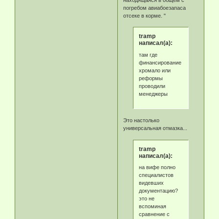
погребом авиабоезапаса
отсеке в корме. "
tramp
написал(а):
там где
финансирование
хромало или
реформы
проводили
менеджеры
Это настолько
универсальная отмазка...
tramp
написал(а):
на вифе полно
специалистов
видевших
документацию?
это не
вспоминая
сравнение с