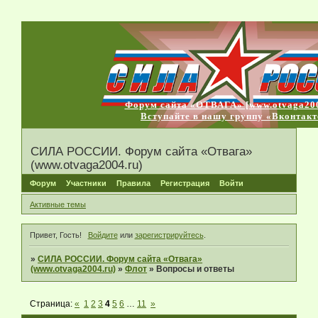
Форум сайта «ОТВАГА» [www.otvaga200
Вступайте в нашу группу «Вконтакт
СИЛА РОССИИ. Форум сайта «Отвага»
(www.otvaga2004.ru)
Форум
Участники
Правила
Регистрация
Войти
Активные темы
Привет, Гость!
Войдите
или
зарегистрируйтесь
.
»
СИЛА РОССИИ. Форум сайта «Отвага»
(www.otvaga2004.ru)
»
Флот
»
Вопросы и ответы
Страница:
«
1
2
3
4
5
6
…
11
»