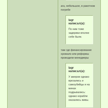
ага, небольшое, в ракетном
погребе
lagr
написал(а):
По ним тоже
задержки вполне
себе были.
там где финансирование
хромало или реформы
проводили менеджеры
lagr
написал(а):
У амеров однако
врезались и
самоубийцы и на
минах
подрывались:
однако корабли
оказались живы.