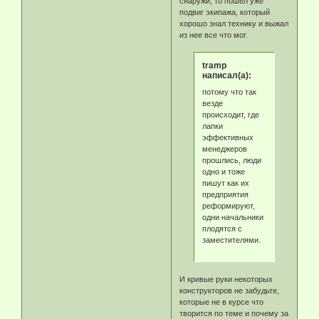
снаружи, то пошел уже
подвиг экипажа, который
хорошо знал технику и выжал
из нее все что мог.
tramp
написал(а):
потому что так
везде
происходит, где
лапки
эффективных
менеджеров
прошлись, люди
одно и тоже
пишут как их
предприятия
реформируют,
одни начальники
плодятся с
заместителями.
И кривые руки некоторых
конструкторов не забудьте,
которые не в курсе что
творится по теме и почему за