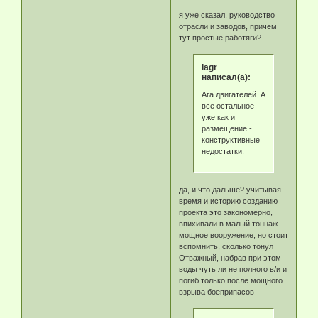
я уже сказал, руководство
отрасли и заводов, причем
тут простые работяги?
lagr
написал(а):
Ага двигателей. А
все остальное
уже как и
размещение -
конструктивные
недостатки.
да, и что дальше? учитывая
время и историю созданию
проекта это закономерно,
впихивали в малый тоннаж
мощное вооружение, но стоит
вспомнить, сколько тонул
Отважный, набрав при этом
воды чуть ли не полного в/и и
погиб только после мощного
взрыва боеприпасов