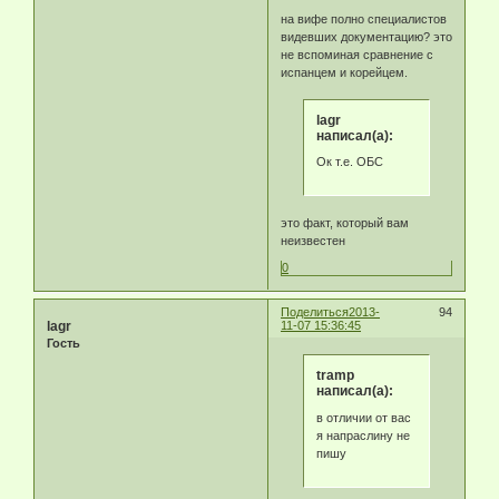
на вифе полно специалистов
видевших документацию? это
не вспоминая сравнение с
испанцем и корейцем.
lagr
написал(а):
Ок т.е. ОБС
это факт, который вам
неизвестен
0
Поделиться
2013-
94
lagr
11-07 15:36:45
Гость
tramp
написал(а):
в отличии от вас
я напраслину не
пишу