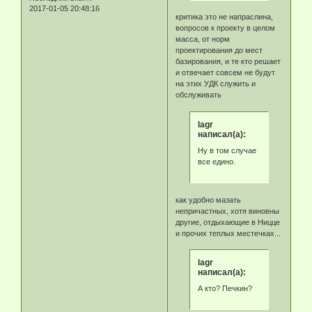
2017-01-05 20:48:16
критика это не напраслина,
вопросов к проекту в целом
масса, от норм
проектирования до мест
базирования, и те кто решает
и отвечает совсем не будут
на этих УДК служить и
обслуживать
lagr
написал(а):
Ну в том случае
все едино.
как удобно мазать
непричастных, хотя виновны
другие, отдыхающие в Ницце
и прочих теплых местечках...
lagr
написал(а):
А кто? Печкин?