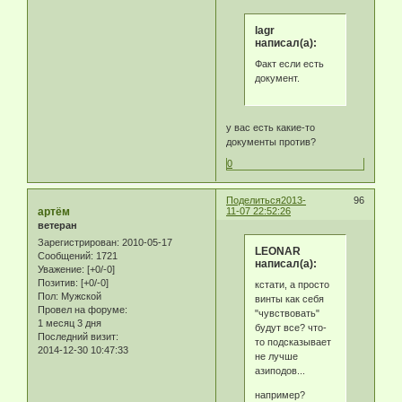
lagr
написал(а):
Факт если есть
документ.
у вас есть какие-то
документы против?
0
Поделиться
2013-
96
артём
11-07 22:52:26
ветеран
Зарегистрирован
: 2010-05-17
LEONAR
Сообщений:
1721
написал(а):
Уважение:
[+0/-0]
Позитив:
[+0/-0]
кстати, а просто
Пол:
Мужской
винты как себя
Провел на форуме:
"чувствовать"
1 месяц 3 дня
будут все? что-
Последний визит:
то подсказывает
2014-12-30 10:47:33
не лучше
азиподов...
например?