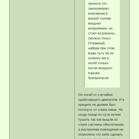
проекта это
закономерно,
впихивали в
малый тоннаж
мощное
вооружение, но
стоит вспомнить,
сколько тонул
Отважный,
набрав при этом
воды чуть ли не
полного в/и и
погиб только
после мощного
взрыва
боеприпасов
Он погиб от случайно
сработавшего двигателя. И в
приципе не должке был
потонуть от слова никак. Но
когда пожар по сути нечем
тушить так как вышли из
строя системы обеспечения,
а внутренние помещения не
позволяли что либо сделать