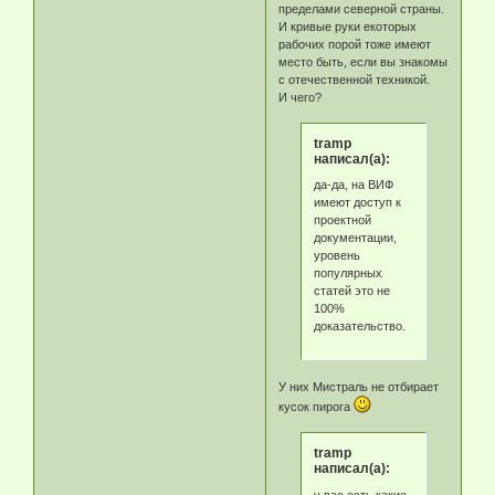
пределами северной страны.
И кривые руки екоторых
рабочих порой тоже имеют
место быть, если вы знакомы
с отечественной техникой.
И чего?
tramp
написал(а):
да-да, на ВИФ
имеют доступ к
проектной
документации,
уровень
популярных
статей это не
100%
доказательство.
У них Мистраль не отбирает
кусок пирога
tramp
написал(а):
у вас есть какие-