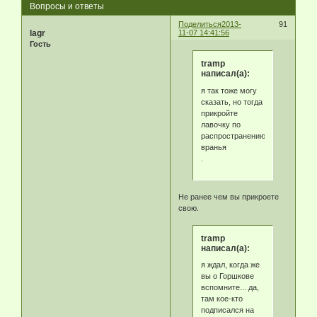
Вопросы и ответы
Поделиться
2013-
91
lagr
11-07 14:41:56
Гость
tramp
написал(а):
я так тоже могу
сказать, но тогда
прикройте
лавочку по
распространению
вранья
.
Не ранее чем вы прикроете
свою.
tramp
написал(а):
я ждал, когда же
вы о Горшкове
вспомните... да,
там кое-кто
подписался на