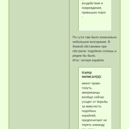
воздействия и
повреждения,
привышен порог
-
.
По сути там было изначально
небольшое возгорание. В
боевой обстановке при
обстреле: подобное сплошь и
рядом бы было.
Итог: потеря корабля.
tramp
написал(а):
имеет право
тонуть,
американцы
вообще сейчас
уходят от борьбы
за живучесть
подобных
кораблей,
предпочитают не
терять команду