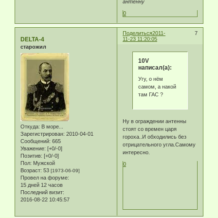
антенну
0
Поделиться
2011-
7
DELTA-4
11-23 11:20:05
старожил
10V
написал(а):
Угу, о нём
самом, а накой
там ГАС ?
Ну в ограждении антенны
Откуда:
В море...
стоят со времен царя
Зарегистрирован
: 2010-04-01
гороха..И обходились без
Сообщений:
665
отрицательного угла.Самому
Уважение:
[+0/-0]
интересно.
Позитив:
[+0/-0]
Пол:
Мужской
0
Возраст:
53
[1973-06-09]
Провел на форуме:
15 дней 12 часов
Последний визит:
2016-08-22 10:45:57