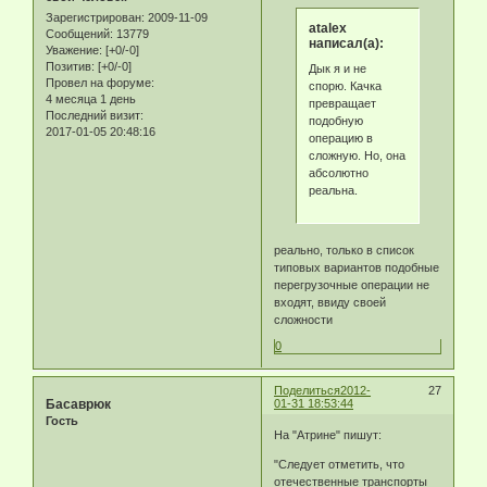
Зарегистрирован
: 2009-11-09
atalex
Сообщений:
13779
написал(а):
Уважение:
[+0/-0]
Позитив:
[+0/-0]
Дык я и не
Провел на форуме:
спорю. Качка
4 месяца 1 день
превращает
Последний визит:
подобную
2017-01-05 20:48:16
операцию в
сложную. Но, она
абсолютно
реальна.
реально, только в список
типовых вариантов подобные
перегрузочные операции не
входят, ввиду своей
сложности
0
Поделиться
2012-
27
Басаврюк
01-31 18:53:44
Гость
На "Атрине" пишут:
"Следует отметить, что
отечественные транспорты