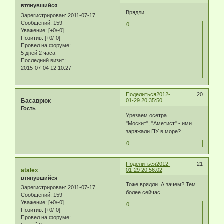
втянувшийся
Врядли.
Зарегистрирован
: 2011-07-17
Сообщений:
159
0
Уважение:
[+0/-0]
Позитив:
[+0/-0]
Провел на форуме:
5 дней 2 часа
Последний визит:
2015-07-04 12:10:27
Поделиться
2012-
20
Басаврюк
01-29 20:35:50
Гость
Урезаем осетра.
"Москит", "Аметист" - ими
заряжали ПУ в море?
0
Поделиться
2012-
21
atalex
01-29 20:56:02
втянувшийся
Тоже врядли. А зачем? Тем
Зарегистрирован
: 2011-07-17
более сейчас.
Сообщений:
159
Уважение:
[+0/-0]
0
Позитив:
[+0/-0]
Провел на форуме: