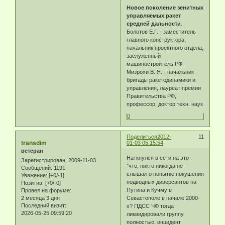
Новое поколение зенитных
управляемых ракет
средней дальности
.
Болотов Е.Г. - заместитель
главного конструктора,
начальник проектного отдела,
заслуженный
машиностроитель РФ.
Мизрохи В. Я. - начальник
бригады ракетодинамики и
управления, лауреат премии
Правительства РФ,
профессор, доктор техн. наук
0
Поделиться
2012-
11
transdim
01-03 05:15:54
ветеран
Наткнулся в сети на это :
Зарегистрирован
: 2009-11-03
"что, никто никогда не
Сообщений:
1191
слышал о попытке покушения
Уважение:
[+0/-1]
подводных диверсантов на
Позитив:
[+0/-0]
Путина и Кучму в
Провел на форуме:
Севастополе в начале 2000-
2 месяца 3 дня
Последний визит:
х? ПДСС ЧФ тогда
2026-05-25 09:59:20
ликвидировали группу
полностью. инцидент