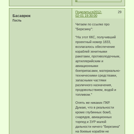
Поделиться
2012-
29
Басаврюк
02-01 19:30:00
Гость
Читаем по ссылке про
"Березину":
"На этот ККС, получивший
проектный номер 1833,
возлагалось обеспечение
кораблей зенитными
ракетами, противолодочным,
артиллерийским и
авиационными
боеприпасами, материально-
техническими средствами,
запасными частями
различного назначения,
продовольствием, водой и
топливом."
Опять же никаких ПКР.
Думаю, что в реальности
кроме глубинных бомб,
снарядов, авиационных
торпед и ЗУР малой
дальности ничего "Березина"
на боевые корабли не