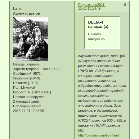
Поделиться
2011-
8
Lans
11-23 13:14:49
Администратор
DELTA-4
написал(а):
Самому
интересно
служит тот факт, что ЦКБ
«Лазурит» впервые были
Откуда:
Украина
реализованы рекомендации
Зарегистрирован
: 2009-10-16
ЦНИИ им. А.Н.Крылова, в
Сообщений:
6571
которых описывалось
Уважение:
[+0/-0]
позитивное влияние на
Позитив:
[+0/-0]
гидродинамику лодки за счет
Пол:
Мужской
скошенной вперед передней
Возраст:
48
[1978-03-01]
кромки ограждения
Провел на форуме:
выдвижных устройств, как
2 месяца 8 дней
это видно на модели. Это
Последний визит:
решение, в дальнейшем,
2015-11-24 17:43:56
нашло свое применение на
РПКСН проектов 935 и 955, а
также на ПЛАРК проекта
881.
http://paralay.com/957.html