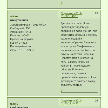
0
Поделиться
2012-
25
atalex
01-30 11:48:18
втянувшийся
Дык я и не спорю. Качка
Зарегистрирован
: 2011-07-17
превращает подобную
Сообщений:
159
операцию в сложную. Но, она
Уважение:
[+0/-0]
абсолютно реальна. Поэтому
Позитив:
[+0/-0]
такие операции и
Провел на форуме:
нецелесообразны.Я вот как-
5 дней 2 часа
Последний визит:
то с острова Танфильева с
2015-07-04 12:10:27
заставы перевозил быка на
случку на остров Зеленый.
Перегружали с кунгаса на
МРС, а потом опять на
кунгас. И через неделю
обратно. И ничего,
справились, теленок
прикольный получился. А вы
тут какую-то ракету в дырку
запихать боитесь.
0
Поделиться
2012-
26
tramp
01-30 21:44:32
свой человек