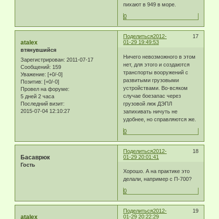
пихают в 949 в море.
0
Поделиться
2012-
17
atalex
01-29 19:49:53
втянувшийся
Ничего невозможного в этом
Зарегистрирован
: 2011-07-17
нет, для этого и создаются
Сообщений:
159
транспорты вооружений с
Уважение:
[+0/-0]
развитыми грузовыми
Позитив:
[+0/-0]
устройствами. Во-всяком
Провел на форуме:
случае боезапас через
5 дней 2 часа
Последний визит:
грузовой люк ДЭПЛ
2015-07-04 12:10:27
запихивать ничуть не
удобнее, но справляются же.
0
Поделиться
2012-
18
Басаврюк
01-29 20:01:41
Гость
Хорошо. А на практике это
делали, например с П-700?
0
Поделиться
2012-
19
atalex
01-29 20:22:29