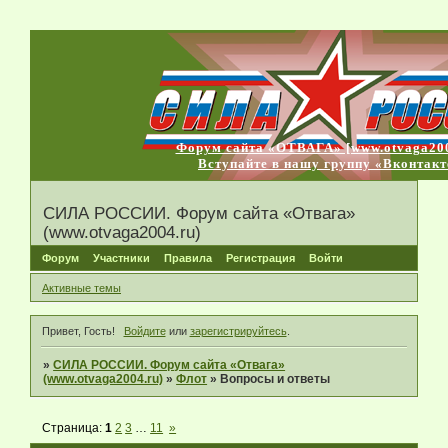
Форум сайта «ОТВАГА» [www.otvaga200
Вступайте в нашу группу «Вконтакт
СИЛА РОССИИ. Форум сайта «Отвага»
(www.otvaga2004.ru)
Форум
Участники
Правила
Регистрация
Войти
Активные темы
Привет, Гость!
Войдите
или
зарегистрируйтесь
.
»
СИЛА РОССИИ. Форум сайта «Отвага»
(www.otvaga2004.ru)
»
Флот
»
Вопросы и ответы
Страница:
1
2
3
…
11
»