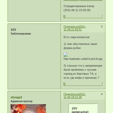
Отредактировано tramp
(2011-06-11 23:28:28)
0
Поделиться
2011-
3
10V
11-08 21:59:51
Заблокирован
Есть пара вопросов:
1) чем обусловлена такая
форма рубки:
2) слышал что у американцев
были проблемы с пускам
торпед из бортовых ТА, а
есть где инфа о причинах ?
0
Поделиться
2011-
4
otvaga2
11-09 18:21:28
Администратор
10V
написал(а):