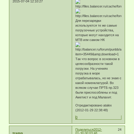
2015-07-04 12:10:27
Для перезарядки
используются те же самые
погрузочные устройства,
которые могут находится на
МТВ или самом НК
Так что вопрос в основном в
целесообразности такой
погрузки. На учениях
погрузка в море
отрабатывалась, но не знаю с
какой номенклатурой. Во
всяком случае ПРТБ пр.323
были приспособлены и под
Аметист и под Малахит.
Отредактировано atalex
(2012-01-29 22:38:48)
0
Поделиться
2012-
24
tramp
01-30 00:03:48