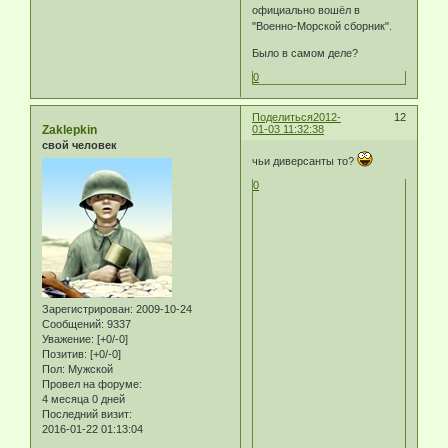
официально вошёл в
"Военно-Морской сборник".
Было в самом деле?
0
Поделиться
2012-
12
Zaklepkin
01-03 11:32:38
свой человек
чьи диверсанты то?
0
Зарегистрирован
: 2009-10-24
Сообщений:
9337
Уважение:
[+0/-0]
Позитив:
[+0/-0]
Пол:
Мужской
Провел на форуме:
4 месяца 0 дней
Последний визит:
2016-01-22 01:13:04