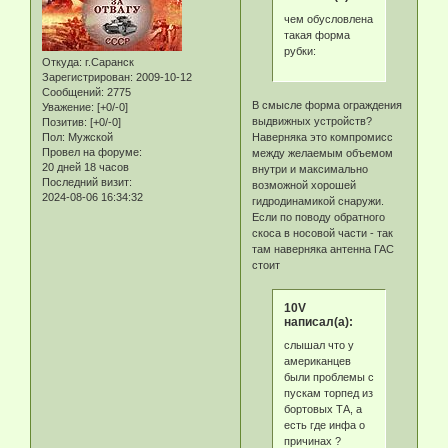
чем обусловлена
такая форма
рубки:
Откуда:
г.Саранск
Зарегистрирован
: 2009-10-12
Сообщений:
2775
В смысле форма ограждения
Уважение:
[+0/-0]
выдвижных устройств?
Позитив:
[+0/-0]
Пол:
Мужской
Наверняка это компромисс
Провел на форуме:
между желаемым объемом
20 дней 18 часов
внутри и максимально
Последний визит:
возможной хорошей
2024-08-06 16:34:32
гидродинамикой снаружи.
Если по поводу обратного
скоса в носовой части - так
там наверняка антенна ГАС
стоит
10V
написал(а):
слышал что у
американцев
были проблемы с
пускам торпед из
бортовых ТА, а
есть где инфа о
причинах ?