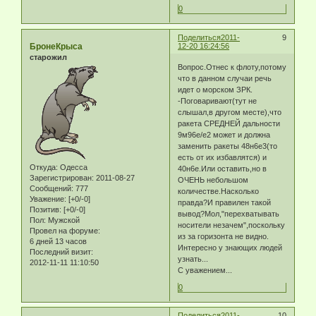
0
Поделиться
2011-
9
БронеКрыса
12-20 16:24:56
старожил
Вопрос.Отнес к флоту,потому
что в данном случаи речь
идет о морском ЗРК.
-Поговаривают(тут не
слышал,в другом месте),что
ракета СРЕДНЕЙ дальности
9м96е/е2 может и должна
заменить ракеты 48н6е3(то
есть от их избавлятся) и
Откуда:
Одесса
40н6е.Или оставить,но в
Зарегистрирован
: 2011-08-27
ОЧЕНЬ небольшом
Сообщений:
777
количестве.Насколько
Уважение:
[+0/-0]
правда?И правилен такой
Позитив:
[+0/-0]
вывод?Мол,"перехватывать
Пол:
Мужской
носители незачем",поскольку
Провел на форуме:
из за горизонта не видно.
6 дней 13 часов
Интересно у знающих людей
Последний визит:
узнать...
2012-11-11 11:10:50
С уважением...
0
Поделиться
2011-
10