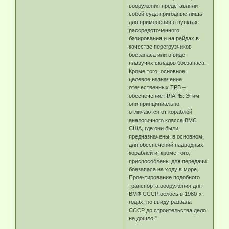
вооружения представляли
собой суда пригодные лишь
для применения в пунктах
рассредоточенного
базирования и на рейдах в
качестве перегрузчиков
боезапаса или в виде
плавучих складов боезапаса.
Кроме того, основное
целевое назначение
отечественных ТРВ –
обеспечение ПЛАРБ. Этим
они принципиально
отличаются от кораблей
аналогичного класса ВМС
США, где они были
предназначены, в основном,
для обеспечений надводных
кораблей и, кроме того,
приспособлены для передачи
боезапаса на ходу в море.
Проектирование подобного
транспорта вооружения для
ВМФ СССР велось в 1980-х
годах, но ввиду развала
СССР до строительства дело
не дошло."