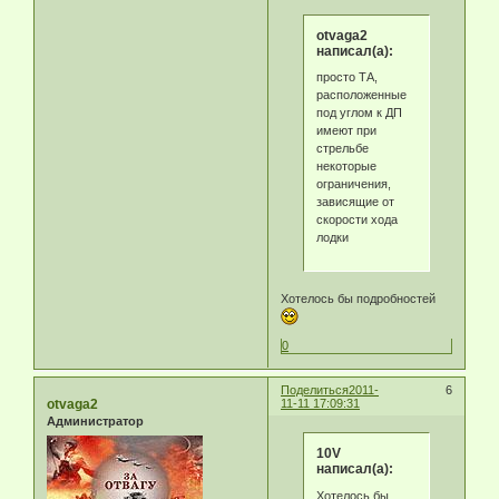
otvaga2
написал(а):
просто ТА,
расположенные
под углом к ДП
имеют при
стрельбе
некоторые
ограничения,
зависящие от
скорости хода
лодки
Хотелось бы подробностей
0
Поделиться
2011-
6
otvaga2
11-11 17:09:31
Администратор
10V
написал(а):
Хотелось бы