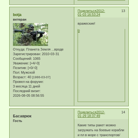
Поделиться
2012-
13
botja
01-03 16:53:24
ветеран
вражеские!
0
Откуда:
Планета Земля ...вроде
Зарегистрирован
: 2010-03-31
Сообщений:
1065
Уважение:
[+4/-0]
Позитив:
[+0/-0]
Пол:
Мужской
Возраст:
40
[1986-03-07]
Провел на форуме:
3 месяца 11 дней
Последний визит:
2026-08-05 08:56:55
Поделиться
2012-
14
Басаврюк
01-29 18:37:49
Гость
Какие типы ракет можно
загружать на боевые корабли
и пл в море с транспортов/