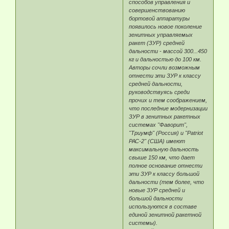
способов управления и
совершенствованию
бортовой аппаратуры
появилось новое поколение
зенитных управляемых
ракет (ЗУР) средней
дальности - массой 300...450
кг и дальностью до 100 км.
Авторы сочли возможным
отнести эти ЗУР к классу
средней дальности,
руководствуясь среди
прочих и тем соображением,
что последние модернизации
ЗУР в зенитных ракетных
системах "Фаворит",
"Триумф" (Россия) и "Patriot
РАС-2" (США) имеют
максимальную дальность
свыше 150 км, что дает
полное основание отнести
эти ЗУР к классу большой
дальности (тем более, что
новые ЗУР средней и
большой дальности
используются в составе
единой зенитной ракетной
системы).