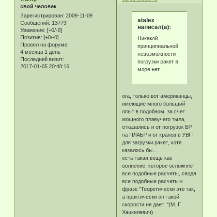
свой человек
Зарегистрирован
: 2009-11-09
atalex
Сообщений:
13779
написал(а):
Уважение:
[+0/-0]
Позитив:
[+0/-0]
Никакой
Провел на форуме:
принципиальной
4 месяца 1 день
невозможности
Последний визит:
погрузки ракет в
2017-01-05 20:48:16
море нет.
ога, только вот американцы,
имеющие много больший
опыт в подобном, за счет
мощного плавучего тыла,
отказались и от погрузок БР
на ПЛАБР и от кранов в УВП
для загрузки ракет, хотя
казалось бы...
есть такая вещь как
волнение, которое осложняет
все подобные расчеты, сводя
все подобные расчеты к
фразе "Теоретически это так,
а практически он такой
скорости не дает. "(М. Г.
Хацкилевич)