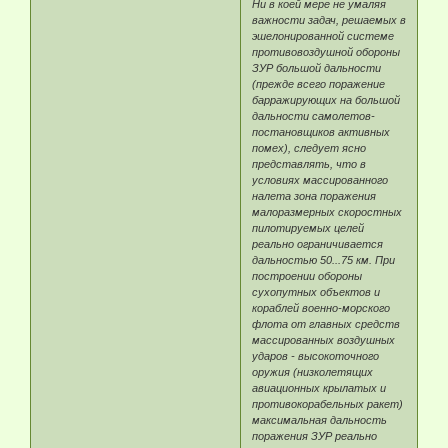
Ни в коей мере не умаляя
важности задач, решаемых в
эшелонированной системе
противовоздушной обороны
ЗУР большой дальности
(прежде всего поражение
барражирующих на большой
дальности самолетов-
постановщиков активных
помех), следует ясно
представлять, что в
условиях массированного
налета зона поражения
малоразмерных скоростных
пилотируемых целей
реально ограничивается
дальностью 50...75 км. При
построении обороны
сухопутных объектов и
кораблей военно-морского
флота от главных средств
массированных воздушных
ударов - высокоточного
оружия (низколетящих
авиационных крылатых и
противокорабельных ракет)
максимальная дальность
поражения ЗУР реально