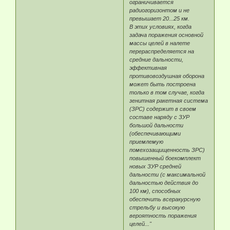
ограничивается
радиогоризонтом и не
превышает 20...25 км.
В этих условиях, когда
задача поражения основной
массы целей в налете
перераспределяется на
средние дальности,
эффективная
противовоздушная оборона
может быть построена
только в том случае, когда
зенитная ракетная система
(ЗРС) содержит в своем
составе наряду с ЗУР
большой дальности
(обеспечивающими
приемлемую
помехозащищенность ЗРС)
повышенный боекомплект
новых ЗУР средней
дальности (с максимальной
дальностью действия до
100 км), способных
обеспечить всеракурсную
стрельбу и высокую
вероятность поражения
целей..."