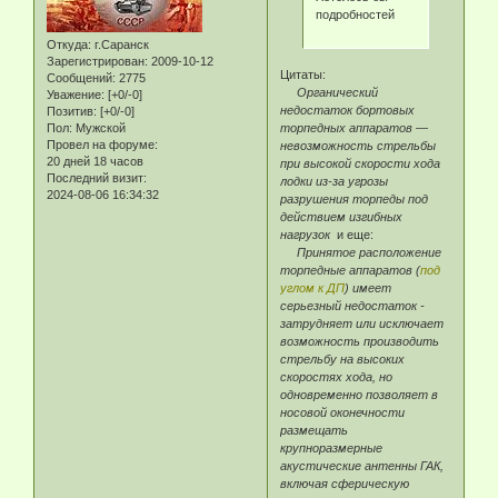
подробностей
Откуда:
г.Саранск
Зарегистрирован
: 2009-10-12
Цитаты:
Сообщений:
2775
Органический
Уважение:
[+0/-0]
недостаток бортовых
Позитив:
[+0/-0]
Пол:
Мужской
торпедных аппаратов —
Провел на форуме:
невозможность стрельбы
20 дней 18 часов
при высокой скорости хода
Последний визит:
лодки из-за угрозы
2024-08-06 16:34:32
разрушения торпеды под
действием изгибных
нагрузок
и еще:
Принятое расположение
торпедные аппаратов (
под
углом к ДП
) имеет
серьезный недостаток -
затрудняет или исключает
возможность производить
стрельбу на высоких
скоростях хода, но
одновременно позволяет в
носовой оконечности
размещать
крупноразмерные
акустические антенны ГАК,
включая сферическую