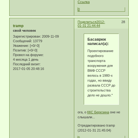
Ссылка
0
Поделиться
2012-
28
tramp
01-31 21:44:44
свой человек
Зарегистрирован
: 2009-11-09
Басаврюк
Сообщений:
13779
написал(а):
Уважение:
[+0/-0]
Позитив:
[+0/-0]
Проектирование
Провел на форуме:
подобного
4 месяца 1 день
транспорта
Последний визит:
вооружения для
2017-01-05 20:48:16
ВМФ СССР
велось в 1980-х
годах, но ввиду
развала СССР до
строительства
дело не дошло."
ога, о
ККС Березина
оне не
слышали...
Отредактировано tramp
(2012-01-31 21:45:04)
0