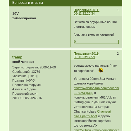
Вопросы и ответы
Поделиться
2011-
1
10V
06-11 22:20:34
Заблокирован
Эт чего за орудийные башни
с остеклением:
[реклама вместо картинки]
0
Поделиться
2011-
2
tramp
06-11 23:17:59
свой человек
всегда можно написать "что-
Зарегистрирован
: 2009-11-09
то корейское"....
Сообщений:
13779
Уважение:
[+0/-0]
Установка 20mm Sea Vulcan,
Позитив:
[+0/-0]
сделана корейцами
Провел на форуме:
http://www.doosan.com/doosandst/en/p
4 месяца 1 день
… naval.page
с
Последний визит:
использованием M61 Vulcan
2017-01-05 20:48:16
Gatling gun, в данном случае
установлена на катерах
Chamsuri-class
Chamsuri
class patrol boat
и других
южнокорейских кораблях
фотосъемка АУ
http://kr.blog.yahoo.com/shinecommerc