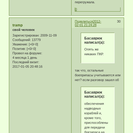
перегружала.
0
Поделиться
2012-
30
tramp
02-01 21:24:28
свой человек
Зарегистрирован
: 2009-11-09
Басаврюк
Сообщений:
13779
написал(а):
Уважение:
[+0/-0]
Позитив:
[+0/-0]
Опять же
Провел на форуме:
никаких ПКР.
4 месяца 1 день
Последний визит:
2017-01-05 20:48:16
так что, остальные
боеприпасы учитываются или
нет? если разговор зашел об
Басаврюк
написал(а):
обеспечения
надводных
кораблей и,
кроме того,
приспособлены
для передачи
боезапаса на