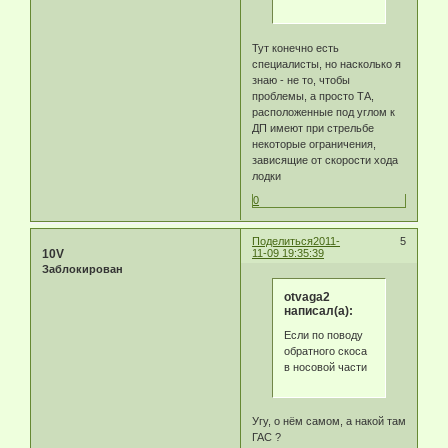
Тут конечно есть
специалисты, но насколько я
знаю - не то, чтобы
проблемы, а просто ТА,
расположенные под углом к
ДП имеют при стрельбе
некоторые ограничения,
зависящие от скорости хода
лодки
0
Поделиться
2011-
5
10V
11-09 19:35:39
Заблокирован
otvaga2
написал(а):
Если по поводу
обратного скоса
в носовой части
Угу, о нём самом, а накой там
ГАС ?