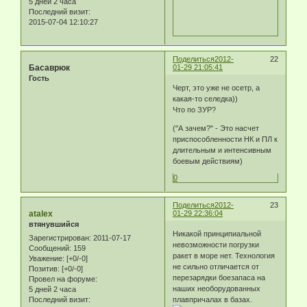
5 дней 2 часа
Последний визит:
2015-07-04 12:10:27
Поделиться
2012-
22
Басаврюк
01-29 21:05:41
Гость
Черт, это уже не осетр, а
какая-то селедка))
Что по ЗУР?
("А зачем?" - Это насчет
приспособленности НК и ПЛ к
длительным и интенсивным
боевым действиям)
0
Поделиться
2012-
23
atalex
01-29 22:36:04
втянувшийся
Никакой принципиальной
Зарегистрирован
: 2011-07-17
невозможности погрузки
Сообщений:
159
ракет в море нет. Технология
Уважение:
[+0/-0]
не сильно отличается от
Позитив:
[+0/-0]
перезарядки боезапаса на
Провел на форуме:
наших необорудованных
5 дней 2 часа
Последний визит:
плавпричалах в базах.