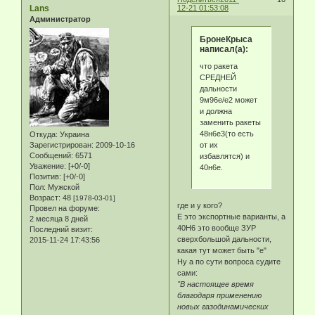
Lans
12-21 01:53:08
Администратор
БронеКрыса
написал(а):
что ракета
СРЕДНЕЙ
дальности
9м96е/е2 может
и должна
заменить ракеты
48н6е3(то есть
Откуда:
Украина
от их
Зарегистрирован
: 2009-10-16
Сообщений:
6571
избавлятся) и
Уважение:
[+0/-0]
40н6е.
Позитив:
[+0/-0]
Пол:
Мужской
Возраст:
48
[1978-03-01]
где и у кого?
Провел на форуме:
Е это экспортные варианты, а
2 месяца 8 дней
40Н6 это вообще ЗУР
Последний визит:
сверхбольшой дальности,
2015-11-24 17:43:56
какая тут может быть "е"
Ну а по сути вопроса судите
сами:
"В настоящее время
благодаря применению
новых газодинамических