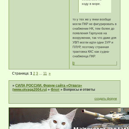
ходу в море.
то у тех же у янки вообще
могли ПКР не фигурировать в
снабжении НК, тем более до
появления Гарпунов на
вооружении, так что даже для
УВП могли идти одни ЗУР и
ПЛУР, поэтому странная
трактовка ККС как судна-
снабженца ПКР.
0
Страница:
1
2
3
…
11
»
»
СИЛА РОССИИ. Форум сайта «Отвага»
(www.otvaga2004.ru)
»
Флот
»
Вопросы и ответы
создать форум