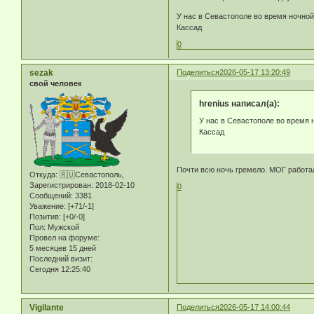
У нас в Севастополе во время ночной
Кассад
0
sezak
Поделиться
2026-05-17 13:20:49
свой человек
hrenius написал(а):
У нас в Севастополе во время н
Кассад
Почти всю ночь гремело. МОГ работал
Откуда:
🇷🇺Севастополь,
Зарегистрирован
: 2018-02-10
0
Сообщений:
3381
Уважение:
[+71/-1]
Позитив:
[+0/-0]
Пол:
Мужской
Провел на форуме:
5 месяцев 15 дней
Последний визит:
Сегодня 12:25:40
Vigilante
Поделиться
2026-05-17 14:00:44