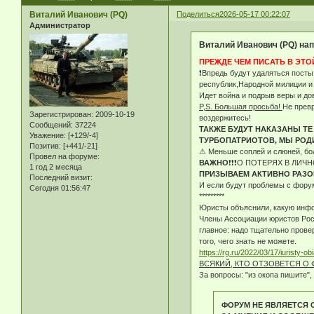
Виталий Иванович (PQ)
Поделиться
2026-05-17 00:22:07
Администратор
Виталий Иванович (PQ) нап
ПРЕЖДЕ ЧЕМ ПИСАТЬ В ЭТО
❗Впредь будут удаляться посты
республик,Народной милиции и
Идет война и подрыв веры и до
P,S. Большая просьба!
Не превр
Зарегистрирован
: 2009-10-19
воздержитесь!
Сообщений:
37224
ТАКЖЕ БУДУТ НАКАЗАНЫ ТЕ
Уважение:
[+129/-4]
ТУРБОПАТРИОТОВ, МЫ РОД
Позитив:
[+441/-21]
⚠ Меньше соплей и слюней, бо
Провел на форуме:
ВАЖНО
❗❗❗О ПОТЕРЯХ В ЛИ
1 год 2 месяца
ПРИЗЫВАЕМ АКТИВНО РАЗО
Последний визит:
И если будут проблемы с форум
Сегодня 01:56:47
*********
Юристы объяснили, какую инф
Члены Ассоциации юристов Росс
главное: надо тщательно прове
того, чего знать не можете.
https://rg.ru/2022/03/17/iuristy
ВСЯКИЙ, КТО ОТЗОВЕТСЯ О 
За вопросы: "из окопа пишите", 
ФОРУМ НЕ ЯВЛЯЕТСЯ 