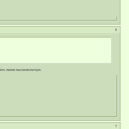
6
ебить линию высоковольтную.
7