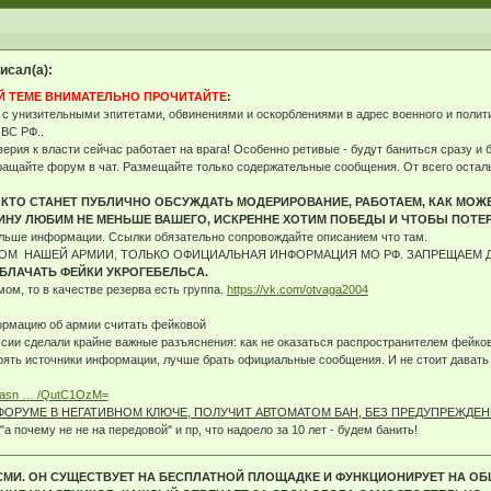
исал(а):
Й ТЕМЕ ВНИМАТЕЛЬНО ПРОЧИТАЙТЕ
:
 с унизительными эпитетами, обвинениями и оскорблениями в адрес военного и поли
 ВС РФ..
верия к власти сейчас работает на врага! Особенно ретивые - будут баниться сразу и
ащайте форум в чат. Размещайте только содержательные сообщения. От всего осталь
 КТО СТАНЕТ ПУБЛИЧНО ОБСУЖДАТЬ МОДЕРИРОВАНИЕ, РАБОТАЕМ, КАК МОЖЕМ
ИНУ ЛЮБИМ НЕ МЕНЬШЕ ВАШЕГО, ИСКРЕННЕ ХОТИМ ПОБЕДЫ И ЧТОБЫ ПОТЕ
льше информации. Ссылки обязательно сопровождайте описанием что там.
ЧНОМ НАШЕЙ АРМИИ, ТОЛЬКО ОФИЦИАЛЬНАЯ ИНФОРМАЦИЯ МО РФ. ЗАПРЕЩАЕМ 
БЛАЧАТЬ ФЕЙКИ УКРОГЕБЕЛЬСА.
ом, то в качестве резерва есть группа.
https://vk.com/otvaga2004
ормацию об армии считать фейковой
ии сделали крайне важные разъяснения: как не оказаться распространителем фейков
рять источники информации, лучше брать официальные сообщения. И не стоит давать 
-obiasn … /QutC1OzM=
ФОРУМЕ В НЕГАТИВНОМ КЛЮЧЕ, ПОЛУЧИТ АВТОМАТОМ БАН, БЕЗ ПРЕДУПРЕЖДЕНИ
"а почему не не на передовой" и пр, что надоело за 10 лет - будем банить!
СМИ. ОН СУЩЕСТВУЕТ НА БЕСПЛАТНОЙ ПЛОЩАДКЕ И ФУНКЦИОНИРУЕТ НА О