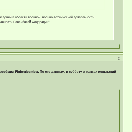
дений в области военной, военно-технической деятельности
пасности Российской Федерации"
2
сообщил Fighterbomber. По его данным, в субботу в рамках испытаний