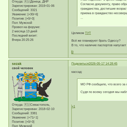
Откуда:
🇷🇺Донецк, ДНР
Согласно документу, право обр
Зарегистрирован
: 2019-01-06
гражданства, достигшие возрас
Сообщений:
3321
приема в гражданство несоверш
Уважение:
[+30/-6]
...
Позитив:
[+0/-0]
Пол:
Мужской
Провел на форуме:
2 месяца 13 дней
Целиком
ТУТ
Последний визит:
Вчера 20:25:26
Всё же планируют брать Одессу?
В то, что наличие паспортов напугает
0
sezak
Поделиться
2026-05-17 14:28:45
свой человек
кассад:
МО РФ сообщило, что всего за 
Судя по всему сегодня мы наблю
Откуда:
🇷🇺Севастополь,
+1
Зарегистрирован
: 2018-02-10
Сообщений:
3381
Уважение:
[+71/-1]
Позитив:
[+0/-0]
Пол:
Мужской