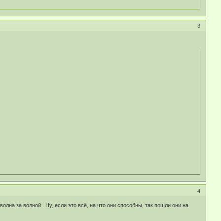
3
4
лна за волной . Ну, если это всё, на что они способны, так пошли они на