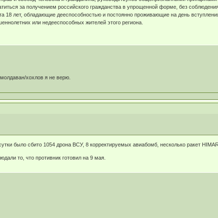
атиться за получением российского гражданства в упрощенной форме, без соблюдения
та 18 лет, обладающие дееспособностью и постоянно проживающие на день вступления
еннолетних или недееспособных жителей этого региона.
 молдаван/хохлов я не верю.
сутки было сбито 1054 дрона ВСУ, 8 корректируемых авиабомб, несколько ракет HIMAR
дали то, что противник готовил на 9 мая.