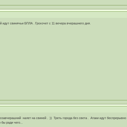
й идут свинячьи БПЛА . Грохочет с 11 вечера вчерашнего дня.
завчерашний налет на свиней . )) Треть города без света . Атаки идут беспрерывно во
 бы ради чего...