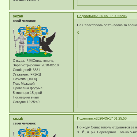
sezak
Поделиться
2026-05-17 00:55:06
свой человек
На Севастополь опять волна за волно
0
Откуда:
🇷🇺Севастополь,
Зарегистрирован
: 2018-02-10
Сообщений:
3381
Уважение:
[+71/-1]
Позитив:
[+0/-0]
Пол:
Мужской
Провел на форуме:
5 месяцев 15 дней
Последний визит:
Сегодня 12:25:40
sezak
Поделиться
2026-05-17 01:25:56
свой человек
По-ходу Севастополь отдувается за по
Х...Й , п..ры. Перетерпим. Только было