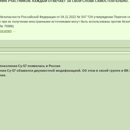
НИЯ УЧАСТНИКОВ. КАЖДЫЙ ОТВЕЧАЕТ ЗА СВОИ СЛОВА САМОСТОЯТЕЛЬНО.
зопасности Российской Федерации от 04.11.2022 № 547 "Об утверждении Перечня све
е при их получении иностранными источниками могут быть использованы против безо
 № 70986)
u/Documen
…
 поколения Су-57 появилась в России
ния Су-57 обзавелся двухместной модификацией. Об этом в своей группе в ВК 
ние.