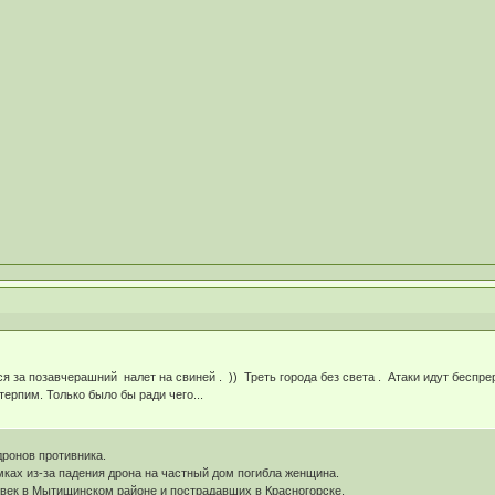
 за позавчерашний налет на свиней . )) Треть города без света . Атаки идут беспреры
етерпим. Только было бы ради чего...
дронов противника.
имках из-за падения дрона на частный дом погибла женщина.
овек в Мытищинском районе и пострадавших в Красногорске.