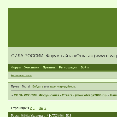
СИЛА РОССИИ. Форум сайта «Отвага» (www.otvaga
Форум
Участники
Правила
Регистрация
Войти
Активные темы
Привет, Гость!
Войдите
или
зарегистрируйтесь
.
»
СИЛА РОССИИ. Форум сайта «Отвага» (www.otvaga2004.ru)
»
Наш
Страница:
1
2
3
…
34
»
Россия🇷🇺⚔Украина🇺🇦НАТО🇺🇲 - 518