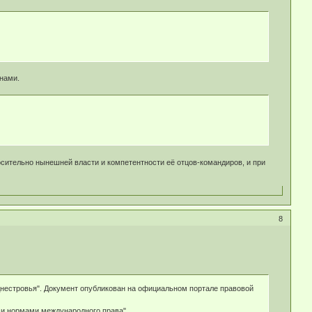
онами.
осительно нынешней власти и компетентности её отцов-командиров, и при
8
днестровья". Документ опубликован на официальном портале правовой
 и нормами международного права".