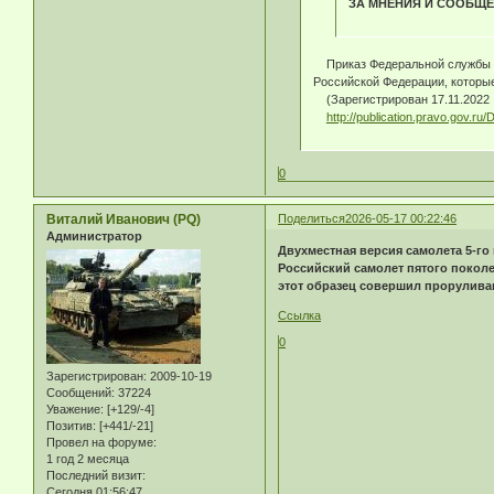
ЗА МНЕНИЯ И СООБЩЕ
Приказ Федеральной службы бе
Российской Федерации, которы
(Зарегистрирован 17.11.2022
http://publication.pravo.gov.r
0
Виталий Иванович (PQ)
Поделиться
2026-05-17 00:22:46
Администратор
Двухместная версия самолета 5-го
Российский самолет пятого поколе
этот образец совершил прорулива
Ссылка
0
Зарегистрирован
: 2009-10-19
Сообщений:
37224
Уважение:
[+129/-4]
Позитив:
[+441/-21]
Провел на форуме:
1 год 2 месяца
Последний визит:
Сегодня 01:56:47