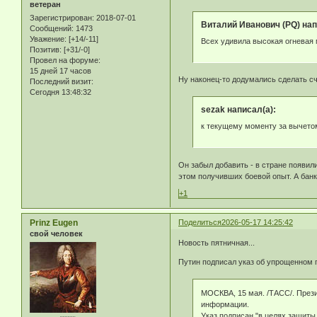
ветеран
Зарегистрирован
: 2018-07-01
Виталий Иванович (PQ) нап
Сообщений:
1473
Уважение:
[+14/-11]
Всех удивила высокая огневая
Позитив:
[+31/-0]
Провел на форуме:
15 дней 17 часов
Ну наконец-то додумались сделать с
Последний визит:
Сегодня 13:48:32
sezak написал(а):
к текущему моменту за вычето
Он забыл добавить - в стране появил
этом получивших боевой опыт. А банк
+1
Prinz Eugen
Поделиться
2026-05-17 14:25:42
свой человек
Новость пятничная...
Путин подписал указ об упрощенном 
МОСКВА, 15 мая. /ТАСС/. През
информации.
Указ подписан "в целях защиты