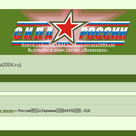
Форум сайта «ОТВАГА» [www.otvaga2004.ru]
Вступайте в нашу группу «Вконтакте»
2004.ru)
е время
»
Россия🇷🇺⚔Украина🇺🇦НАТО🇺🇲 - 518