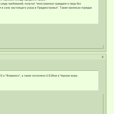
 ряда требований, получат "иностранные граждане и лица без
 в силу настоящего указа в Приднестровье". Также прописан порядок
9
S и "Фламинго", а также потоплено 6 БЭКов в Черном море.