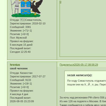
0
Откуда:
🇷🇺Севастополь,
Зарегистрирован
: 2018-02-10
Сообщений:
3381
Уважение:
[+71/-1]
Позитив:
[+0/-0]
Пол:
Мужской
Провел на форуме:
5 месяцев 15 дней
Последний визит:
Сегодня 12:25:40
hrenius
Поделиться
2026-05-17 08:58:29
свой человек
Откуда:
Казахстан
sezak написал(а):
Зарегистрирован
: 2017-07-27
Сообщений:
9133
По-ходу Севастополь отдувается
Уважение:
[+19/-1]
пошли они на Х...Й , п..ры. Пер
Позитив:
[+0/-0]
Провел на форуме:
4 месяца 4 дня
За ночь над регионами РФ сбито 556 
Последний визит:
Из них 126 на подлете к Москве. В Х
2026-08-05 15:23:09
Также сообщается о гибели двух чел