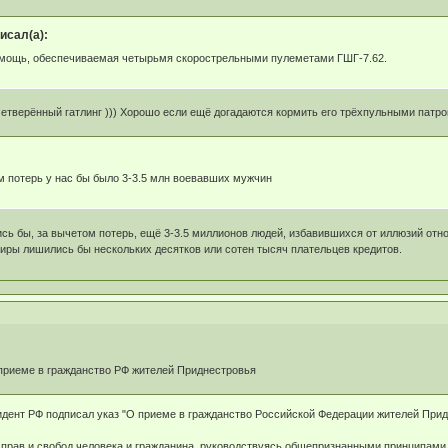
исал(а):
 мощь, обеспечиваемая четырьмя скорострельными пулеметами ГШГ-7.62.
четверённый гатлинг ))) Хорошо если ещё догадаются кормить его трёхпульными патр
м потерь у нас бы было 3-3.5 млн воевавших мужчин
ись бы, за вычетом потерь, ещё 3-3.5 миллионов людей, избавившихся от иллюзий отн
иры лишились бы нескольких десятков или сотен тысяч плательцев кредитов.
приеме в гражданство РФ жителей Приднестровья
идент РФ подписал указ "О приеме в гражданство Российской Федерации жителей При
 прав и свобод человека и гражданина, руководствуясь общепризнанными принципами