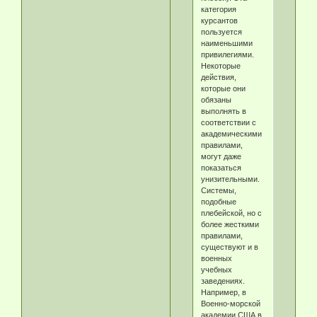
категория
курсантов
пользуется
наименьшими
привилегиями.
Некоторые
действия,
которые они
обязаны
выполнять в
соответствии с
академическими
правилами,
могут даже
показаться
унизительными.
Системы,
подобные
плебейской, но с
более жесткими
правилами,
существуют и в
военных
учебных
заведениях.
Например, в
Военно-морской
академии США в