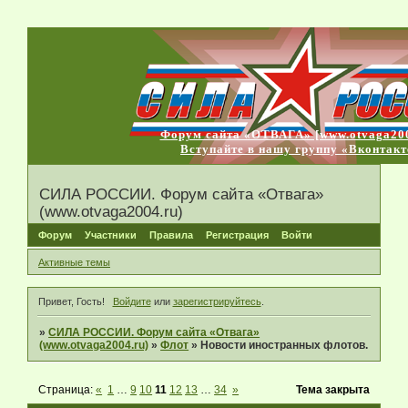
Форум сайта «ОТВАГА» [www.otvaga200
Вступайте в нашу группу «Вконтакт
СИЛА РОССИИ. Форум сайта «Отвага»
(www.otvaga2004.ru)
Форум
Участники
Правила
Регистрация
Войти
Активные темы
Привет, Гость!
Войдите
или
зарегистрируйтесь
.
»
СИЛА РОССИИ. Форум сайта «Отвага»
(www.otvaga2004.ru)
»
Флот
»
Новости иностранных флотов.
Страница:
«
1
…
9
10
11
12
13
…
34
»
Тема закрыта