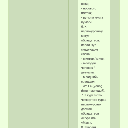
ножа;
- носового
платка;
- ручки и листа
бумаги.
6. К
первокурснику
могут
обращаться,
используя
следующие
слова:
- мистер / мисс;
- молодой
человек /
девушка;
- младший /
младшая;
- «Y.T.» (young
thing - молодой).
7. К курсантам
четвертого курса
первокурсник
должен
обращаться
«Сэр» или
«Мэм».
8. Курсант