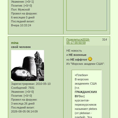
Уважение:
[+0/-1]
Позитив:
[+0/-0]
Пол:
Мужской
Провел на форуме:
6 месяцев 0 дней
Последний визит:
Вчера 10:33:24
Поделиться
2018-
314
mina
05-17 00:50:59
свой человек
НЕ новость
и
НЕ военные
но
НЕ оффтоп
Из "Морских академи США":
«Плебеи»
В морских
академиях США
Зарегистрирован
: 2010-05-10
[т.е.
Сообщений:
7931
Уважение:
[+0/-0]
ГРАЖДАНСКИХ
Позитив:
[+0/-0]
ВУЗ
ах]
Провел на форуме:
курсантов-
3 месяца 26 дней
первокурсников
Последний визит:
называют plebes
2026-08-05 06:14:09
(от plebeian -
плебей). Эта