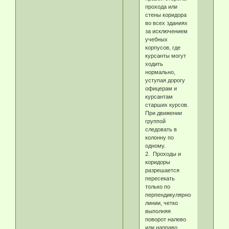
прохода или
стены коридора
во всех зданиях
за исключением
учебных
корпусов, где
курсанты могут
ходить
нормально,
уступая дорогу
офицерам и
курсантам
старших курсов.
При движении
группой
следовать в
колонну по
одному.
2. Проходы и
коридоры
разрешается
пересекать
только по
перпендикулярной
линии, четко
выполняя
поворот налево
или направо.