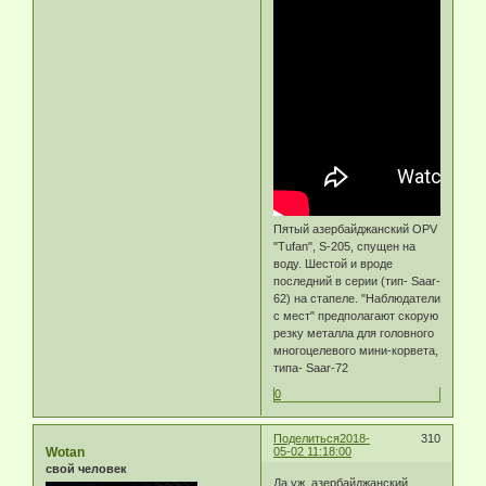
Пятый азербайджанский OPV
"Tufan", S-205, спущен на
воду. Шестой и вроде
последний в серии (тип- Saar-
62) на стапеле. "Наблюдатели
с мест" предполагают скорую
резку металла для головного
многоцелевого мини-корвета,
типа- Saar-72
0
Поделиться
2018-
310
Wotan
05-02 11:18:00
свой человек
Да уж, азербайджанский