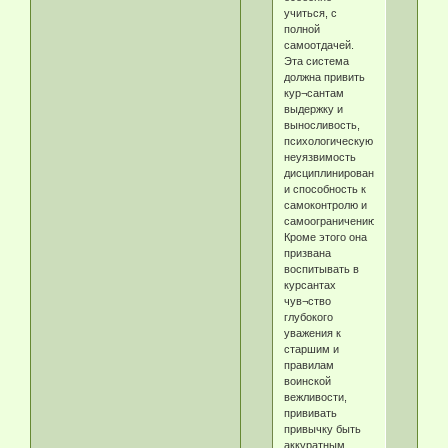
учиться, с
полной
самоотдачей.
Эта система
должна привить
кур¬сантам
выдержку и
выносливость,
психологическую
неуязвимость
дисциплинированность
и способность к
самоконтролю и
самоограничению.
Кроме этого она
призвана
воспитывать в
курсантах
чув¬ство
глубокого
уважения к
старшим и
правилам
воинской
вежливости,
прививать
привычку быть
аккуратным,