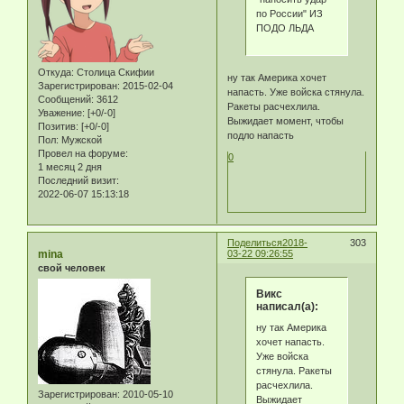
по России" ИЗ
ПОДО ЛЬДА
Откуда:
Столица Скифии
ну так Америка хочет
Зарегистрирован
: 2015-02-04
напасть. Уже войска стянула.
Сообщений:
3612
Ракеты расчехлила.
Уважение:
[+0/-0]
Выжидает момент, чтобы
Позитив:
[+0/-0]
подло напасть
Пол:
Мужской
Провел на форуме:
0
1 месяц 2 дня
Последний визит:
2022-06-07 15:13:18
Поделиться
2018-
303
mina
03-22 09:26:55
свой человек
Викс
написал(а):
ну так Америка
хочет напасть.
Уже войска
стянула. Ракеты
расчехлила.
Зарегистрирован
: 2010-05-10
Выжидает