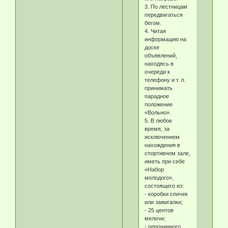
3. По лестницам
передвигаться
бегом.
4. Читая
информацию на
доске
объявлений,
находясь в
очереди к
телефону и т. п.
принимать
парадное
положение
«Вольно».
5. В любое
время, за
исключением
нахождения в
спортивном зале,
иметь при себе
«Набор
молодого»,
состоящего из:
- коробки спичек
или зажигалки;
- 25 центов
мелочи;
- перочинного