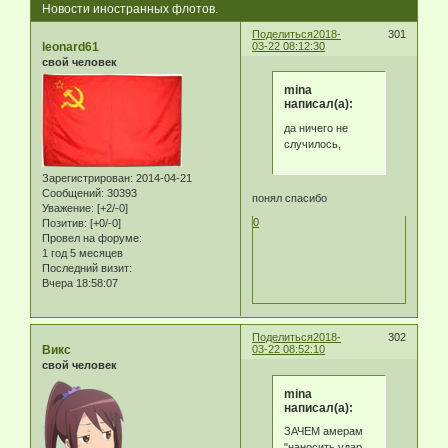
Новости иностранных флотов.
Поделиться
2018-
301
leonard61
03-22 08:12:30
свой человек
mina
написал(а):
да ничего не
случилось,
Зарегистрирован
: 2014-04-21
Сообщений:
30393
понял спасибо
Уважение:
[+2/-0]
0
Позитив:
[+0/-0]
Провел на форуме:
1 год 5 месяцев
Последний визит:
Вчера 18:58:07
Поделиться
2018-
302
Викс
03-22 08:52:10
свой человек
mina
написал(а):
ЗАЧЕМ амерам
"наносить удар