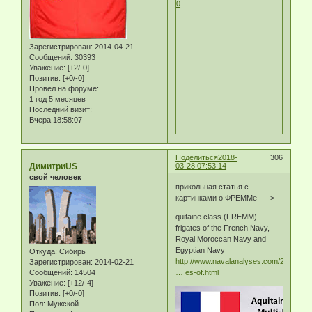
0
Зарегистрирован
: 2014-04-21
Сообщений:
30393
Уважение:
[+2/-0]
Позитив:
[+0/-0]
Провел на форуме:
1 год 5 месяцев
Последний визит:
Вчера 18:58:07
Поделиться
2018-
306
ДимитриUS
03-28 07:53:14
свой человек
прикольная статья с
картинками о ФРЕММе ---->
quitaine class (FREMM)
frigates of the French Navy,
Royal Moroccan Navy and
Egyptian Navy
Откуда:
Сибирь
http://www.navalanalyses.com/2014/07/
Зарегистрирован
: 2014-02-21
Сообщений:
14504
… es-of.html
Уважение:
[+12/-4]
Позитив:
[+0/-0]
Пол:
Мужской