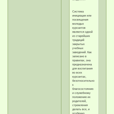
Система
инициации или
посвящения
молодых
курсантов
является одной
из старейших
традиций
закрытых
учебных
заведений. Как
записано в
правилах, она
предназначена
для воспитания
во всех
курсантах,
безотносительно
к
благосостоянию
и служебному
положению их
родителей,
стремления
делать все, и
особенно