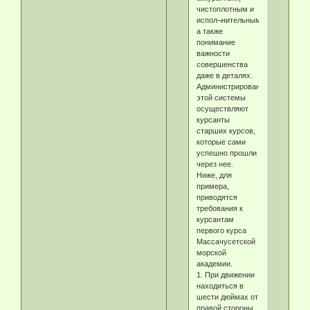
чистоплотным и
испол¬нительным,
а также
понимание
важности
совершенства
даже в деталях.
Администрирование
этой системы
осуществляют
курсанты
старших курсов,
которые сами
успешно прошли
через нее.
Ниже, для
примера,
приводятся
требования к
курсантам
первого курса
Массачусетской
морской
академии.
1. При движении
находиться в
шести дюймах от
правой стороны