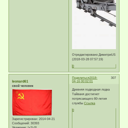
Отредактировано ДимитриUS
(2018-03-28 07:57:19)
0
Поделиться
2018-
307
leonard61
04-16 00:02:01
свой человек
Древняя подводная лодка
Тайваня достигнет
потрясающего 80-летия
службы
Ссылка
0
Зарегистрирован
: 2014-04-21
Сообщений:
30393
Уважение:
[+2/-0]