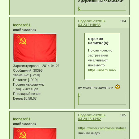
с деревянным автоматом"
0
Поделиться
2018-
304
leonard61
03-23 11:48:36
свой человек
отрохов
написал(а):
Но сами янки о
застревании
умалчивают
почему-то:
Зарегистрирован
: 2014-04-21
https://inosmi.ru/video/20180323
Сообщений:
30393
Уважение:
[+2/-0]
Позитив:
[+0/-0]
Провел на форуме:
ну может не заметили
1 год 5 месяцев
Последний визит:
0
Вчера 18:58:07
Поделиться
2018-
305
leonard61
03-24 15:14:52
свой человек
https://twitter.com/twitter/statuses/97
янки во льдах