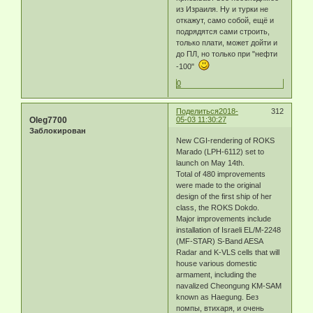
из Израиля. Ну и турки не
откажут, само собой, ещё и
подрядятся сами строить,
только плати, может дойти и
до ПЛ, но только при "нефти
-100"
0
Поделиться
2018-
312
Oleg7700
05-03 11:30:27
Заблокирован
New CGI-rendering of ROKS
Marado (LPH-6112) set to
launch on May 14th.
Total of 480 improvements
were made to the original
design of the first ship of her
class, the ROKS Dokdo.
Major improvements include
installation of Israeli EL/M-2248
(MF-STAR) S-Band AESA
Radar and K-VLS cells that will
house various domestic
armament, including the
navalized Cheongung KM-SAM
known as Haegung. Без
помпы, втихаря, и очень