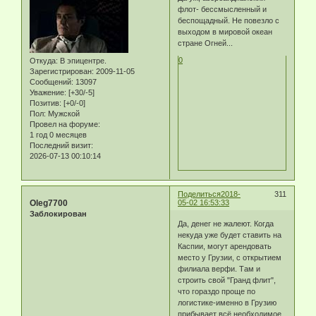
флот- бессмысленный и
беспощадный. Не повезло с
выходом в мировой океан
стране Огней...
0
Откуда:
В эпицентре.
Зарегистрирован
: 2009-11-05
Сообщений:
13097
Уважение:
[+30/-5]
Позитив:
[+0/-0]
Пол:
Мужской
Провел на форуме:
1 год 0 месяцев
Последний визит:
2026-07-13 00:10:14
Поделиться
2018-
311
Oleg7700
05-02 16:53:33
Заблокирован
Да, денег не жалеют. Когда
некуда уже будет ставить на
Каспии, могут арендовать
место у Грузии, с открытием
филиала верфи. Там и
строить свой "Гранд флит",
что гораздо проще по
логистике-именно в Грузию
прибывает всё необходимое