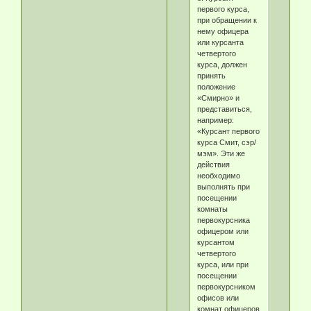
первого курса,
при обращении к
нему офицера
или курсанта
четвертого
курса, должен
принять
положение
«Смирно» и
представиться,
например:
«Курсант первого
курса Смит, сэр/
мэм». Эти же
действия
необходимо
выполнять при
посещении
комнаты
первокурсника
офицером или
курсантом
четвертого
курса, или при
посещении
первокурсником
офисов или
комнат офицеров