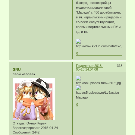
быстро, южнокорейцы
модернизировали свой
"Марадо" с 480 доработками,
в тч. израильскими радарами
со всем сопутствующим,
своими вертикальными ПУ и
тд. и тп.
0
Поделиться
2018-
313
GRU
05-15 14:04:08
свой человек
Марадо
0
Откуда:
Южная Корея
Зарегистрирован
: 2015-04-24
Сообщений:
2442