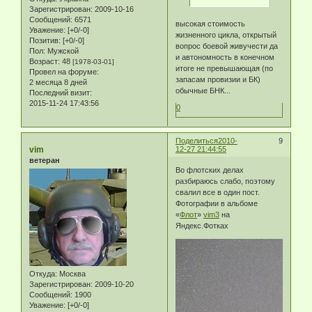
Зарегистрирован
: 2009-10-16
Сообщений:
6571
высокая стоимость
Уважение:
[+0/-0]
жизненного цикла, открытый
Позитив:
[+0/-0]
вопрос боевой живучести да
Пол:
Мужской
и автономность в конечном
Возраст:
48
[1978-03-01]
итоге не превышающая (по
Провел на форуме:
запасам провизии и БК)
2 месяца 8 дней
обычные БНК...
Последний визит:
2015-11-24 17:43:56
0
Поделиться
2010-
9
vim
12-27 21:44:55
ветеран
Во флотских делах
разбираюсь слабо, поэтому
свалил все в один пост.
Фотографии в альбоме
«
Флот
»
vim3
на
Яндекс.Фотках
Откуда:
Москва
Зарегистрирован
: 2009-10-20
Сообщений:
1900
Уважение:
[+0/-0]