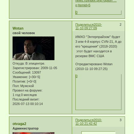
news.ru/index.php?option …
p;Itemid=5
0
Поделиться
2010-
2
Wotan
11-10 09:27:09
свой человек
ИМХО "Энтерпрайзом" будет
3 или 4-й корпус CVN-21, А до
его "крещения" (2018-2020)
этот будет находится в
резерве ВМС США
Откуда:
В эпицентре.
Отредактировано Wotan
Зарегистрирован
: 2009-11-05
(2010-11-10 09:27:25)
Сообщений:
13097
0
Уважение:
[+30/-5]
Позитив:
[+0/-0]
Пол:
Мужской
Провел на форуме:
1 год 0 месяцев
Последний визит:
2026-07-13 00:10:14
Поделиться
2010-
3
otvaga2
11-10 21:42:42
Администратор