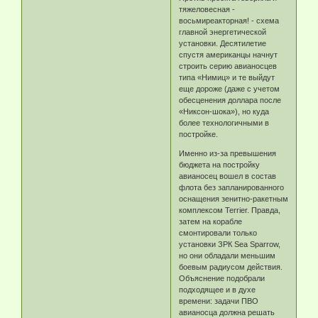
тяжеловесная -
восьмиреакторная! - схема
главной энергетической
установки. Десятилетие
спустя американцы начнут
строить серию авианосцев
типа «Нимиц» и те выйдут
еще дороже (даже с учетом
обесценения доллара после
«Никсон-шока»), но куда
более технологичными в
постройке.
Именно из-за превышения
бюджета на постройку
авианосец вошел в состав
флота без запланированного
оснащения зенитно-ракетным
комплексом Terrier. Правда,
затем на корабле
смонтировали только
установки ЗРК Sea Sparrow,
но они обладали меньшим
боевым радиусом действия.
Объяснение подобрали
подходящее и в духе
времени: задачи ПВО
авианосца должна решать