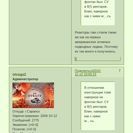
фонтан был. СУ
в 8(!) ректоров.
Блин, наверное
как с ними м....сь
Реакторы там стояли такие
же как на первых
американских атомных
подводных лодках. Поэтому
их так много и получилось.
0
Поделиться
2010-
7
otvaga2
11-12 10:00:15
Администратор
В отношении
конструкции тоже
наверное не
фонтан был. СУ
в 8(!) ректоров.
Откуда:
г.Саранск
Блин, наверное
Зарегистрирован
: 2009-10-12
как с ними
Сообщений:
2775
м....сь.
Уважение:
[+0/-0]
Позитив:
[+0/-0]