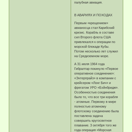
палубная авиация.
В АВАРИЯХ И ПОХОДАХ
Первым «крещением»
авианосца стал Карибский
кризис. Корабль в составе
сил Второго флота США
привлекался к операции по
морской блокаде Кубы.
Потом несколько лет служил
на Средиземном море.
А 31 июля 1964 года
Гибралтар покинуло «Первое
оперативное соединение»:
«Энтерпрайз» в компании с
крейсером «Лонг Бич» и
фрегатом УРО «Бэйнбридж».
Особенностью соединения
было то, что все три корабля
- атомные. Первому в мире
полностью атомному
флотскому соединению была
поставлена задача
совершить кругосветное
плавание. 3 октября того же
года операция «Морская