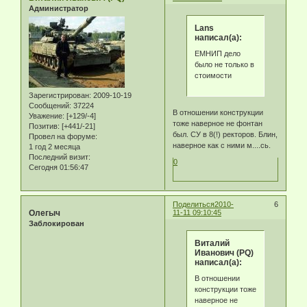
Администратор
Lans
написал(а):
ЕМНИП дело
было не только в
стоимости
Зарегистрирован
: 2009-10-19
Сообщений:
37224
В отношении конструкции
Уважение:
[+129/-4]
тоже наверное не фонтан
Позитив:
[+441/-21]
был. СУ в 8(!) ректоров. Блин,
Провел на форуме:
наверное как с ними м....сь.
1 год 2 месяца
Последний визит:
0
Сегодня 01:56:47
Поделиться
2010-
6
Олегыч
11-11 09:10:45
Заблокирован
Виталий
Иванович (PQ)
написал(а):
В отношении
конструкции тоже
наверное не