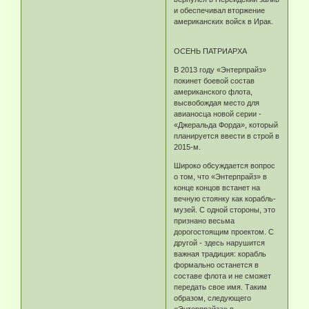
и обеспечивал вторжение
американских войск в Ирак.
ОСЕНЬ ПАТРИАРХА
В 2013 году «Энтерпрайз»
покинет боевой состав
американского флота,
высвобождая место для
авианосца новой серии -
«Джеральда Форда», который
планируется ввести в строй в
2015-м.
Широко обсуждается вопрос
о том, что «Энтерпрайз» в
конце концов встанет на
вечную стоянку как корабль-
музей. С одной стороны, это
признано весьма
дорогостоящим проектом. С
другой - здесь нарушится
важная традиция: корабль
формально останется в
составе флота и не сможет
передать свое имя. Таким
образом, следующего