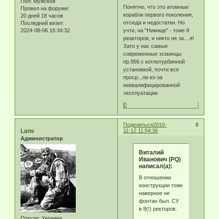
Пол:
Мужской
Понятно, что это атомные
Провел на форуме:
корабли первого поколения,
20 дней 18 часов
отсюда и недостатки. Но
Последний визит:
учти, на "Нимице" - тоже 8
2024-08-06 16:34:32
реакторов, и никто не за....я!
Зато у нас самые
современные эсминцы
пр.956 с котлотурбинной
установкой, почти все
проср...ли из-за
неквалифицированной
эксплуатации.
0
Поделиться
2010-
8
Lans
11-12 11:54:36
Администратор
Виталий
Иванович (PQ)
написал(а):
В отношении
конструкции тоже
наверное не
фонтан был. СУ
в 8(!) ректоров.
Откуда:
Украина