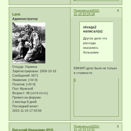
Поделиться
2010-
4
Lans
11-10 22:24:18
Администратор
otvaga2
написал(а):
Другое дело что
расходы
оказались
большими
Откуда:
Украина
ЕМНИП дело было не только
Зарегистрирован
: 2009-10-16
в стоимости
Сообщений:
6571
Уважение:
[+0/-0]
0
Позитив:
[+0/-0]
Пол:
Мужской
Возраст:
48
[1978-03-01]
Провел на форуме:
2 месяца 8 дней
Последний визит:
2015-11-24 17:43:56
Поделиться
2010-
5
Виталий Иванович (PQ)
11-10 23:13:31