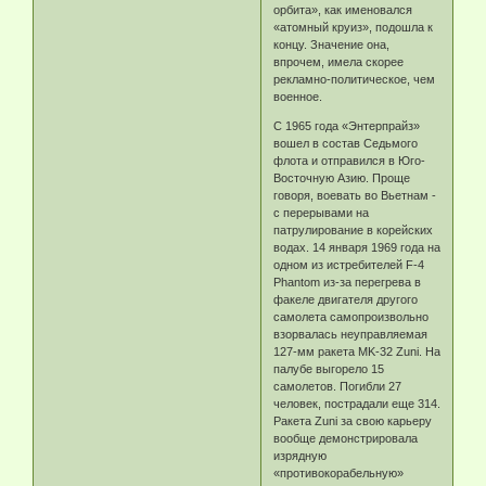
орбита», как именовался
«атомный круиз», подошла к
концу. Значение она,
впрочем, имела скорее
рекламно-политическое, чем
военное.
С 1965 года «Энтерпрайз»
вошел в состав Седьмого
флота и отправился в Юго-
Восточную Азию. Проще
говоря, воевать во Вьетнам -
с перерывами на
патрулирование в корейских
водах. 14 января 1969 года на
одном из истребителей F-4
Phantom из-за перегрева в
факеле двигателя другого
самолета самопроизвольно
взорвалась неуправляемая
127-мм ракета MK-32 Zuni. На
палубе выгорело 15
самолетов. Погибли 27
человек, пострадали еще 314.
Ракета Zuni за свою карьеру
вообще демонстрировала
изрядную
«противокорабельную»