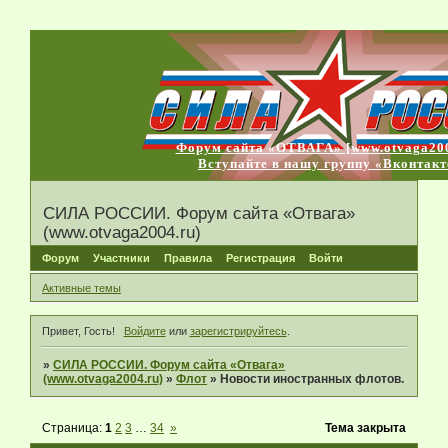
Форум сайта «ОТВАГА» [www.otvaga200
Вступайте в нашу группу «Вконтакт
СИЛА РОССИИ. Форум сайта «Отвага»
(www.otvaga2004.ru)
Форум
Участники
Правила
Регистрация
Войти
Активные темы
Привет, Гость!
Войдите
или
зарегистрируйтесь
.
»
СИЛА РОССИИ. Форум сайта «Отвага»
(www.otvaga2004.ru)
»
Флот
»
Новости иностранных флотов.
Страница:
1
2
3
…
34
»
Тема закрыта