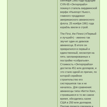
сентября 1960 года будущий
CVN-65 «Энтерпрайз»
покинул стапель вирджинской
верфи «Ньюпорт Ньюс»,
главного «роддома»
американского авианосного
флота. 25 ноября 1961 года
корабль ввели в строй.
The First, the Finest («Первый
и лучший») - именно так
звучит один из девизов
авианосца. В итоге он
превратился в первый и
единственный, несмотря на
пять запланированных к
постройке «собратьев».
Стоимость «Энтерпрайза»
достигла 451 млн долларов, и
это стало одной из причин, по
которой серийное
строительство его
систершипов так и не
началось. Для сравнения:
авианосцы типа «Китти Хок»,
строившиеся в то же самое
время, обходились казне
США в 250 млн долларов.
Против проекта говорила и