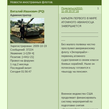
Новости иностранных флотов.
Поделиться
2010-
1
Виталий Иванович (PQ)
11-09 20:37:16
Администратор
КАРЬЕРА ПЕРВОГО В МИРЕ
АТОМНОГО АВИАНОСЦА
ЗАВЕРШАЕТСЯ
--------------------------------------
--------------------------------------
----
Без малого полвека честно
Зарегистрирован
: 2009-10-19
прослужил американскому
Сообщений:
37224
флоту «Энтерпрайз» -
Уважение:
[+129/-4]
первенец атомного
Позитив:
[+441/-21]
судостроения в своем классе
Провел на форуме:
боевых кораблей. Ныне он
1 год 2 месяца
потихоньку готовится к
Последний визит:
Сегодня 01:56:47
«выходу на пенсию».
Военное ведомство США
продолжает финансировать
систему мероприятий по
подготовке снятия