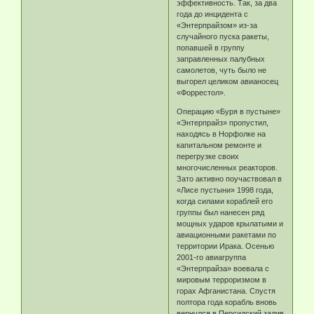
эффективность. Так, за два
года до инцидента с
«Энтерпрайзом» из-за
случайного пуска ракеты,
попавшей в группу
заправленных палубных
самолетов, чуть было не
выгорел целиком авианосец
«Форрестол».
Операцию «Буря в пустыне»
«Энтерпрайз» пропустил,
находясь в Норфолке на
капитальном ремонте и
перегрузке своих
многочисленных реакторов.
Зато активно поучаствовал в
«Лисе пустыни» 1998 года,
когда силами кораблей его
группы был нанесен ряд
мощных ударов крылатыми и
авиационными ракетами по
территории Ирака. Осенью
2001-го авиагруппа
«Энтерпрайза» воевала с
мировым терроризмом в
горах Афганистана. Спустя
полтора года корабль вновь
вернулся в Персидский залив