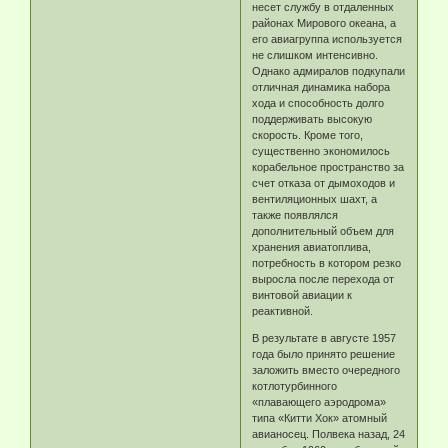
несет службу в отдаленных
районах Мирового океана, а
его авиагруппа используется
не слишком интенсивно.
Однако адмиралов подкупали
отличная динамика набора
хода и способность долго
поддерживать высокую
скорость. Кроме того,
существенно экономилось
корабельное пространство за
счет отказа от дымоходов и
вентиляционных шахт, а
также появлялся
дополнительный объем для
хранения авиатоплива,
потребность в котором резко
выросла после перехода от
винтовой авиации к
реактивной.
В результате в августе 1957
года было принято решение
заложить вместо очередного
котлотурбинного
«плавающего аэродрома»
типа «Китти Хок» атомный
авианосец. Полвека назад, 24