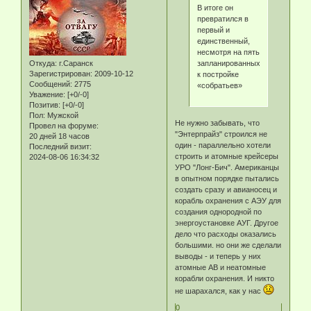
В итоге он
превратился в
первый и
единственный,
несмотря на пять
Откуда:
г.Саранск
запланированных
Зарегистрирован
: 2009-10-12
к постройке
Сообщений:
2775
«собратьев»
Уважение:
[+0/-0]
Позитив:
[+0/-0]
Пол:
Мужской
Не нужно забывать, что
Провел на форуме:
"Энтерпрайз" строился не
20 дней 18 часов
один - параллельно хотели
Последний визит:
строить и атомные крейсеры
2024-08-06 16:34:32
УРО "Лонг-Бич". Американцы
в опытном порядке пытались
создать сразу и авианосец и
корабль охранения с АЭУ для
создания однородной по
энергоустановке АУГ. Другое
дело что расходы оказались
большими. но они же сделали
выводы - и теперь у них
атомные АВ и неатомные
корабли охранения. И никто
не шарахался, как у нас
0