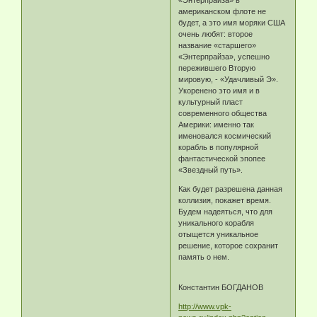
«Энтерпрайза» в
американском флоте не
будет, а это имя моряки США
очень любят: второе
название «старшего»
«Энтерпрайза», успешно
пережившего Вторую
мировую, - «Удачливый Э».
Укоренено это имя и в
культурный пласт
современного общества
Америки: именно так
именовался космический
корабль в популярной
фантастической эпопее
«Звездный путь».
Как будет разрешена данная
коллизия, покажет время.
Будем надеяться, что для
уникального корабля
отыщется уникальное
решение, которое сохранит
память о нем.
Константин БОГДАНОВ
http://www.vpk-