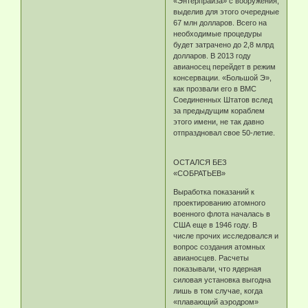
«Энтерпрайза» с вооружения,
выделив для этого очередные
67 млн долларов. Всего на
необходимые процедуры
будет затрачено до 2,8 млрд
долларов. В 2013 году
авианосец перейдет в режим
консервации. «Большой Э»,
как прозвали его в ВМС
Соединенных Штатов вслед
за предыдущим кораблем
этого имени, не так давно
отпраздновал свое 50-летие.
ОСТАЛСЯ БЕЗ
«СОБРАТЬЕВ»
Выработка показаний к
проектированию атомного
военного флота началась в
США еще в 1946 году. В
числе прочих исследовался и
вопрос создания атомных
авианосцев. Расчеты
показывали, что ядерная
силовая установка выгодна
лишь в том случае, когда
«плавающий аэродром»