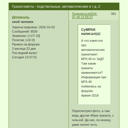
Гранатометы - подствольные, автоматические и т.д.-2
Поделиться
2024-
391
Штепсель
07-30 12:55:27
свой человек
Зарегистрирован
: 2020-10-02
CyMPAK
Сообщений:
8530
написал(а):
Уважение:
[+17/-10]
Позитив:
[+0/-0]
А что известно
Провел на форуме:
про
3 месяца 22 дня
автоматических
Последний визит:
гранатомет
Сегодня 13:47:01
МГК-40 от ЗиД?
Там какие
гранаты
применяются?
Информация про
МГК-40
появилась на
форуме
Армия-2018
Пересмотрел фото, а там
ведь другая 40мм граната, с
гильзой. Да нее, по-моему,
даже патент есть.