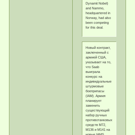
Dynamit Nobel)
and Nammo,
headquartered in
Norway, had also
been competing
for this deal.
Новый контракт,
заключенный с
армией США,
указывает на то,
что Saab
выиграла
конкурс на
индивидуальные
штурмовые
боеприпасы
(IAM). Армия
планирует
заменить
существующий
набор ручных
противотанковых
средств M72,
M136 и M141 на
новые IAMS,