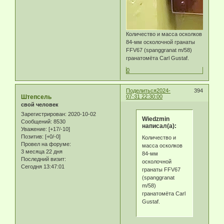
Количество и масса осколков
84-мм осколочной гранаты
FFV67 (spanggranat m/58)
гранатомёта Carl Gustaf.
0
Поделиться
2024-
394
Штепсель
07-31 22:30:00
свой человек
Зарегистрирован
: 2020-10-02
Wiedzmin
Сообщений:
8530
написал(а):
Уважение:
[+17/-10]
Позитив:
[+0/-0]
Количество и
Провел на форуме:
масса осколков
3 месяца 22 дня
84-мм
Последний визит:
осколочной
Сегодня 13:47:01
гранаты FFV67
(spanggranat
m/58)
гранатомёта Carl
Gustaf.