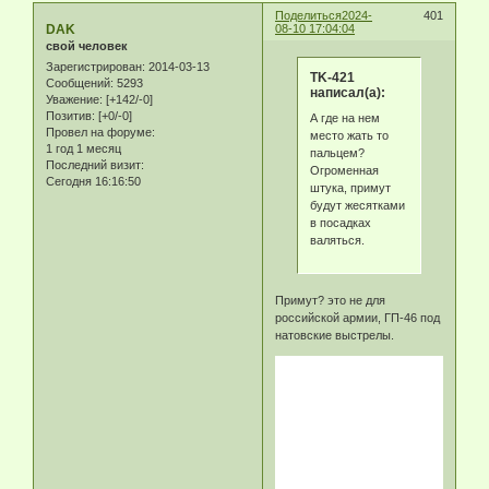
Поделиться
2024-
401
DAK
08-10 17:04:04
свой человек
Зарегистрирован
: 2014-03-13
TK-421
Сообщений:
5293
написал(а):
Уважение:
[+142/-0]
Позитив:
[+0/-0]
А где на нем
Провел на форуме:
место жать то
1 год 1 месяц
пальцем?
Последний визит:
Огроменная
Сегодня 16:16:50
штука, примут
будут жесятками
в посадках
валяться.
Примут? это не для
российской армии, ГП-46 под
натовские выстрелы.