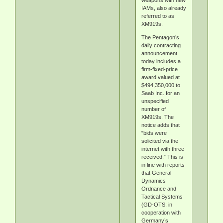
weapons with new
IAMs, also already
referred to as
XM919s.
The Pentagon’s
daily contracting
announcement
today includes a
firm-fixed-price
award valued at
$494,350,000 to
Saab Inc. for an
unspecified
number of
XM919s. The
notice adds that
“bids were
solicited via the
internet with three
received.” This is
in line with reports
that General
Dynamics
Ordnance and
Tactical Systems
(GD-OTS; in
cooperation with
Germany’s