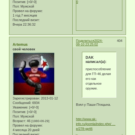
Позитив:
[+0/-0]
0
Пол:
Мужской
Провел на форуме:
1 год 7 месяцев
Последний визит:
Вчера 22:36:32
Поделиться
2024-
404
Artemus
08-10 23:25:02
свой человек
DAK
написал(а):
приспособление
для ГП-46 делая
его как
отдельное
оружие.
Зарегистрирован
: 2013-01-12
Сообщений:
6934
Взял у Паши Птицына.
Уважение:
[+0/-0]
Позитив:
[+0/-0]
Пол:
Мужской
http://www.ak-
Возраст:
46
[1980-06-29]
info.ru/joomla/index.php/ …
Провел на форуме:
e/278-gp46
4 месяца 20 дней
Последний визит: