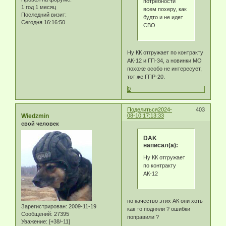
потребности
1 год 1 месяц
всем похеру, как
Последний визит:
будто и не идет
Сегодня 16:16:50
СВО
Ну КК отгружает по контракту
АК-12 и ГП-34, а новинки МО
похоже особо не интересует,
тот же ГПР-20.
0
Поделиться
2024-
403
Wiedzmin
08-10 17:13:33
свой человек
DAK
написал(а):
Ну КК отгружает
по контракту
АК-12
но качество этих АК они хоть
Зарегистрирован
: 2009-11-19
как то подняли ? ошибки
Сообщений:
27395
поправили ?
Уважение:
[+38/-11]