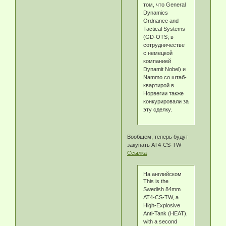
том, что General
Dynamics
Ordnance and
Tactical Systems
(GD-OTS; в
сотрудничестве
с немецкой
компанией
Dynamit Nobel) и
Nammo со штаб-
квартирой в
Норвегии также
конкурировали за
эту сделку.
Вообщем, теперь будут
закупать AT4-CS-TW
Ссылка
На английском
This is the
Swedish 84mm
AT4-CS-TW, a
High-Explosive
Anti-Tank (HEAT),
with a second