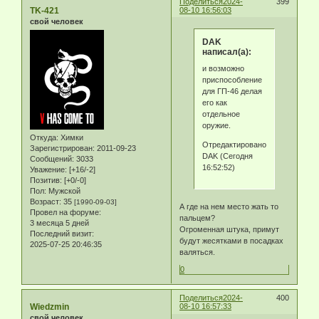
Поделиться
2024-
399
TK-421
08-10 16:56:03
свой человек
DAK
написал(а):
и возможно
приспособление
для ГП-46 делая
его как
отдельное
оружие.
Откуда:
Химки
Отредактировано
Зарегистрирован
: 2011-09-23
DAK (Сегодня
Сообщений:
3033
16:52:52)
Уважение:
[+16/-2]
Позитив:
[+0/-0]
Пол:
Мужской
Возраст:
35
[1990-09-03]
А где на нем место жать то
Провел на форуме:
пальцем?
3 месяца 5 дней
Огроменная штука, примут
Последний визит:
будут жесятками в посадках
2025-07-25 20:46:35
валяться.
0
Поделиться
2024-
400
Wiedzmin
08-10 16:57:33
свой человек