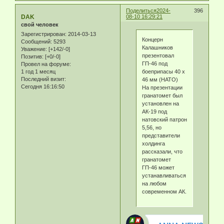
Поделиться
2024-
396
DAK
08-10 16:29:21
свой человек
Зарегистрирован
: 2014-03-13
Концерн
Сообщений:
5293
Калашников
Уважение:
[+142/-0]
презентовал
Позитив:
[+0/-0]
ГП-46 под
Провел на форуме:
боеприпасы 40 х
1 год 1 месяц
Последний визит:
46 мм (НАТО)
Сегодня 16:16:50
На презентации
гранатомет был
установлен на
АК-19 под
натовский патрон
5,56, но
представители
холдинга
рассказали, что
гранатомет
ГП-46 может
устанавливаться
на любом
современном АК.