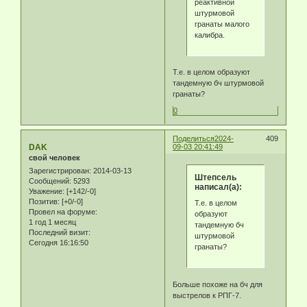
реактивной
штурмовой
гранаты малого
калибра.
Т.е. в целом образуют
тандемную бч штурмовой
гранаты?
0
Поделиться
2024-
409
DAK
09-03 20:41:49
свой человек
Зарегистрирован
: 2014-03-13
Штепсель
Сообщений:
5293
написал(а):
Уважение:
[+142/-0]
Позитив:
[+0/-0]
Т.е. в целом
Провел на форуме:
образуют
1 год 1 месяц
тандемную бч
Последний визит:
штурмовой
Сегодня 16:16:50
гранаты?
Больше похоже на бч для
выстрелов к РПГ-7.