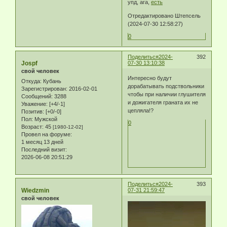
упд, ага,
есть
Отредактировано Штепсель
(2024-07-30 12:58:27)
0
Поделиться
2024-
392
Jospf
07-30 13:10:38
свой человек
Интересно будут
Откуда:
Кубань
дорабатывать подствольники
Зарегистрирован
: 2016-02-01
чтобы при наличии глушителя
Сообщений:
3288
и дожигателя граната их не
Уважение:
[+4/-1]
цепляла!?
Позитив:
[+0/-0]
Пол:
Мужской
0
Возраст:
45
[1980-12-02]
Провел на форуме:
1 месяц 13 дней
Последний визит:
2026-06-08 20:51:29
Поделиться
2024-
393
Wiedzmin
07-31 21:59:47
свой человек