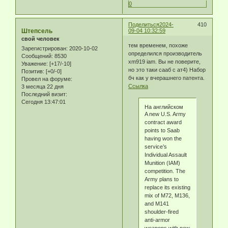
0
Поделиться
2024-
410
Штепсель
09-04 10:32:59
свой человек
тем временем, похоже
Зарегистрирован
: 2020-10-02
определился производитель
Сообщений:
8530
xm919 iam. Вы не поверите,
Уважение:
[+17/-10]
но это таки сааб с ат4) Набор
Позитив:
[+0/-0]
бч как у вчерашнего патента.
Провел на форуме:
Ссылка
3 месяца 22 дня
Последний визит:
Сегодня 13:47:01
На английском
A new U.S. Army
contract award
points to Saab
having won the
service’s
Individual Assault
Munition (IAM)
competition. The
Army plans to
replace its existing
mix of M72, M136,
and M141
shoulder-fired
anti-armor