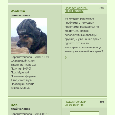
Поделиться
2024-
397
Wiedzmin
08-10 16:53:02
свой человек
т.е концерн решил все
проблемы с текущими
проектами, разработал по
опыту СВО новые
перспективные образцы
оружия, и уже нашел время
сделать это чисто
коммерческое говнище под
никому не нужный выстрел ?
Зарегистрирован
: 2009-11-19
0
Сообщений:
27395
Уважение:
[+38/-11]
Позитив:
[+0/-0]
Пол:
Мужской
Провел на форуме:
1 год 7 месяцев
Последний визит:
Вчера 22:36:32
Поделиться
2024-
398
DAK
08-10 16:54:48
свой человек
Зарегистрирован
: 2014-03-13