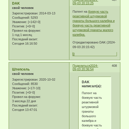
DAK
09-03 20:15:25
свой человек
Патент на
боевую часть
Зарегистрирован
: 2014-03-13
реактивной штурмовой
Сообщений:
5293
гранаты большого калибра и
Уважение:
[+142/-0]
боевую часть реактивной
Позитив:
[+0/-0]
штурмовой гранаты малого
Провел на форуме:
калибра.
1 год 1 месяц
Последний визит:
Отредактировано DAK (2024-
Сегодня 16:16:50
09-03 20:15:42)
0
Поделиться
2024-
408
Штепсель
09-03 20:36:54
свой человек
Зарегистрирован
: 2020-10-02
DAK
Сообщений:
8530
написал(а):
Уважение:
[+17/-10]
Позитив:
[+0/-0]
Патент на
Провел на форуме:
боевую часть
3 месяца 22 дня
реактивной
Последний визит:
штурмовой
Сегодня 13:47:01
гранаты
большого
калибра и
боевую часть