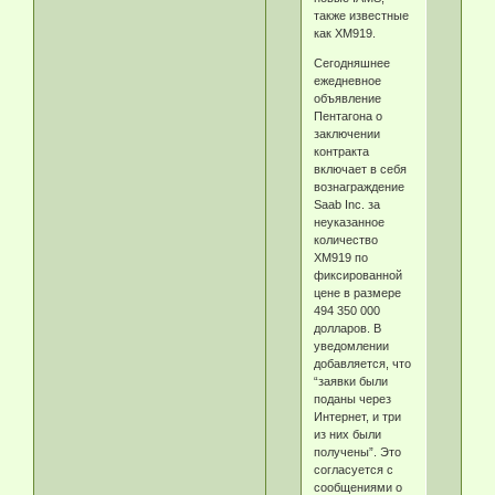
также известные
как XM919.
Сегодняшнее
ежедневное
объявление
Пентагона о
заключении
контракта
включает в себя
вознаграждение
Saab Inc. за
неуказанное
количество
XM919 по
фиксированной
цене в размере
494 350 000
долларов. В
уведомлении
добавляется, что
“заявки были
поданы через
Интернет, и три
из них были
получены”. Это
согласуется с
сообщениями о