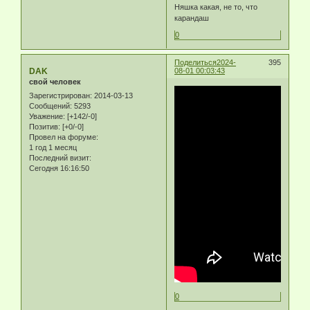
Няшка какая, не то, что
карандаш
0
Поделиться
2024-
395
DAK
08-01 00:03:43
свой человек
Зарегистрирован
: 2014-03-13
Сообщений:
5293
Уважение:
[+142/-0]
Позитив:
[+0/-0]
Провел на форуме:
1 год 1 месяц
Последний визит:
Сегодня 16:16:50
0