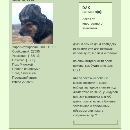
DAK
написал(а):
Заказ от
иностранного
заказника.
дык не армия да, а площадку
Зарегистрирован
: 2009-11-19
выставки они для рекламы
Сообщений:
27395
используют, я о чем и говорю
Уважение:
[+38/-11]
Позитив:
[+0/-0]
на свои потребности всем
Пол:
Мужской
похеру, как будто и не идет
Провел на форуме:
СВО
1 год 7 месяцев
Последний визит:
что за заказчик себе не
Вчера 22:36:32
может позволить какое
нибудь западное хламье под
40мм тоже не ясно, у индусов
под эти выстрелы для АК
гранатометы есть, а больше
заказчиков с приличным
объемом они искать
собрались где ?
0