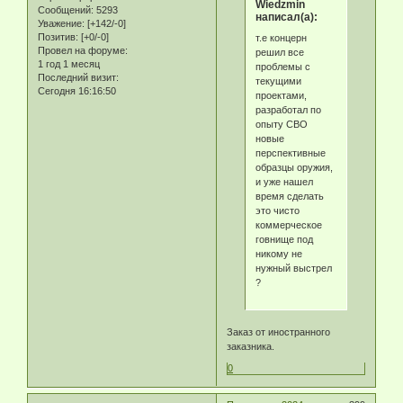
Wiedzmin
Сообщений:
5293
написал(а):
Уважение:
[+142/-0]
Позитив:
[+0/-0]
т.е концерн
Провел на форуме:
решил все
1 год 1 месяц
проблемы с
Последний визит:
текущими
Сегодня 16:16:50
проектами,
разработал по
опыту СВО
новые
перспективные
образцы оружия,
и уже нашел
время сделать
это чисто
коммерческое
говнище под
никому не
нужный выстрел
?
Заказ от иностранного
заказника.
0