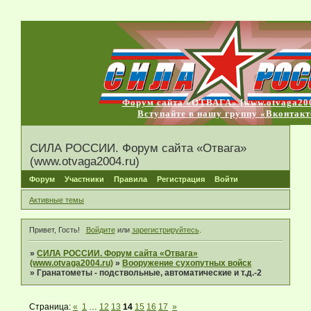
Форум сайта «ОТВАГА» [www.otvaga200
Вступайте в нашу группу «Вконтакт
СИЛА РОССИИ. Форум сайта «Отвага»
(www.otvaga2004.ru)
Форум
Участники
Правила
Регистрация
Войти
Активные темы
Привет, Гость!
Войдите
или
зарегистрируйтесь
.
»
СИЛА РОССИИ. Форум сайта «Отвага»
(www.otvaga2004.ru)
»
Вооружение сухопутных войск
»
Гранатометы - подствольные, автоматические и т.д.-2
Страница:
«
1
…
12
13
14
15
16
17
»