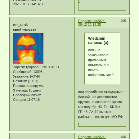
0
2025-01-30 14:14:08
Поделиться
2024-
405
mr_tank
08-12 12:18:35
свой человек
Wiedzmin
написал(а):
больше
заказчиков с
приличным
объемом они
Зарегистрирован
: 2010-01-11
искать
Сообщений:
13096
собрались где ?
Уважение:
[+3/-9]
Позитив:
[+0/-0]
Провел на форуме:
3 месяца 15 дней
под российские стандарты в
Последний визит:
ближайшие десятилетие
Сегодня 11:07:18
оружия не останется кроме
как под обр. 43. Т.е. КК без
ГП-46, АК-19 сможет
работать только для МО РФ.
0
Поделиться
2024-
406