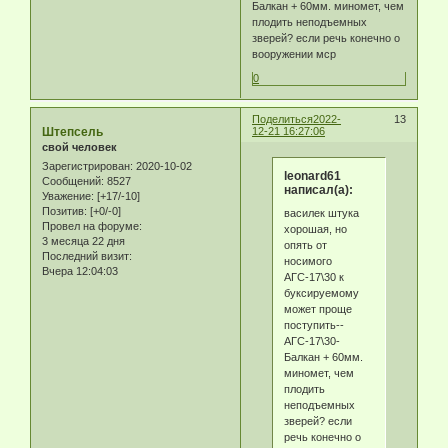
Балкан + 60мм. миномет, чем
плодить неподъемных
зверей? если речь конечно о
вооружении мср
0
Поделиться
2022-
13
Штепсель
12-21 16:27:06
свой человек
Зарегистрирован
: 2020-10-02
leonard61
Сообщений:
8527
написал(а):
Уважение:
[+17/-10]
Позитив:
[+0/-0]
василек штука
Провел на форуме:
хорошая, но
3 месяца 22 дня
опять от
Последний визит:
носимого
Вчера 12:04:03
АГС-17\30 к
буксируемому
может проще
поступить--
АГС-17\30-
Балкан + 60мм.
миномет, чем
плодить
неподъемных
зверей? если
речь конечно о