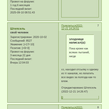
Провел на форуме:
1 год 6 месяцев
Последний визит:
2025-09-10 08:51:43
Поделиться
2022-
7
Штепсель
12-21 14:24:51
свой человек
Зарегистрирован
: 2020-10-02
злодеище
Сообщений:
8527
написал(а):
Уважение:
[+17/-10]
Позитив:
[+0/-0]
Пока кроме как
Провел на форуме:
всяких пытаний,
3 месяца 22 дня
нигде
Последний визит:
Вчера 12:04:03
хз, находил отсылку к одному
из тг каналов, но лопатить
все видео за полгода как-то
влом.
Отредактировано Штепсель
(2022-12-21 14:26:47)
0
Поделиться
2022-
8