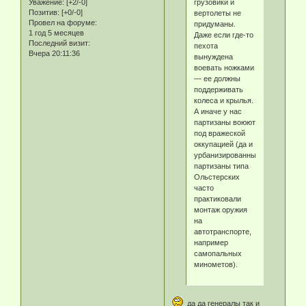
грузовики и
Уважение:
[+2/-0]
Позитив:
[+0/-0]
вертолеты не
Провел на форуме:
придуманы.
1 год 5 месяцев
Даже если где-то
Последний визит:
пехота
Вчера 20:11:36
вынуждена
воевать ножками
— ее должны
поддерживать
колеса и крылья.
А иначе у нас
партизаны воюют
под вражеской
оккупацией (да и
урбанизированные
партизаны типа
Ольстерских
часто
практиковали
монтаж оружия
на
автотранспорте,
например
самопальных
минометов).
да да генералы так и