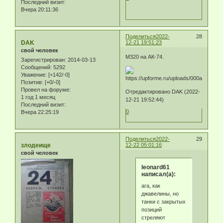
Последний визит:
Вчера 20:11:36
Поделиться
2022-
28
DAK
12-21 19:51:23
свой человек
М320 на АК-74.
Зарегистрирован
: 2014-03-13
Сообщений:
5292
Уважение:
[+142/-0]
Позитив:
[+0/-0]
Провел на форуме:
Отредактировано DAK (2022-
1 год 1 месяц
12-21 19:52:44)
Последний визит:
0
Вчера 22:25:19
Поделиться
2022-
29
злодеище
12-22 05:01:16
свой человек
leonard61
написал(а):
ага, как
джавелины, но
танки с закрытых
позиций
стреляют