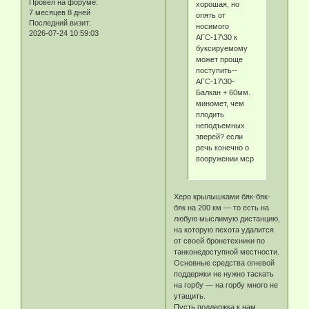
Провел на форуме:
хорошая, но
7 месяцев 8 дней
опять от
Последний визит:
носимого
2026-07-24 10:59:03
АГС-17\30 к
буксируемому
может проще
поступить--
АГС-17\30-
Балкан + 60мм.
миномет, чем
плодить
неподъемных
зверей? если
речь конечно о
вооружении мср
Херо крылышками бяк-бяк-
бяк на 200 км — то есть на
любую мыслимую дистанцию,
на которую пехота удалится
от своей бронетехники по
танконедоступной местности.
Основные средства огневой
поддержки не нужно таскать
на горбу — на горбу много не
утащить.
Пусть поддержка к нам