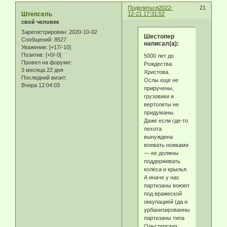
Поделиться
2022-
21
Штепсель
12-21 17:31:52
свой человек
Зарегистрирован
: 2020-10-02
Шестопер
Сообщений:
8527
написал(а):
Уважение:
[+17/-10]
Позитив:
[+0/-0]
5000 лет до
Провел на форуме:
Рождества
3 месяца 22 дня
Христова.
Последний визит:
Ослы еще не
Вчера 12:04:03
приручены,
грузовики и
вертолеты не
придуманы.
Даже если где-то
пехота
вынуждена
воевать ножками
— ее должны
поддерживать
колеса и крылья.
А иначе у нас
партизаны воюют
под вражеской
оккупацией (да и
урбанизированные
партизаны типа
Ольстерских