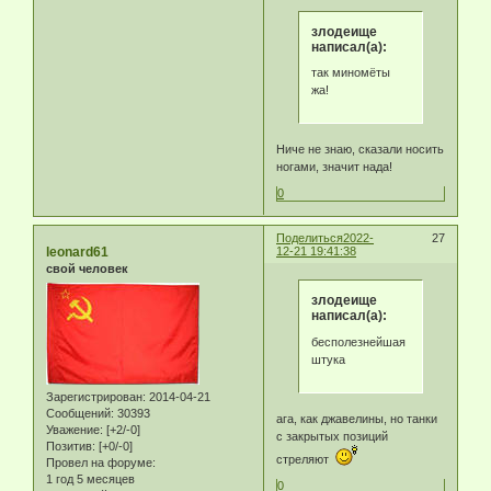
злодеище
написал(а):
так миномёты
жа!
Ниче не знаю, сказали носить
ногами, значит нада!
0
Поделиться
2022-
27
leonard61
12-21 19:41:38
свой человек
злодеище
написал(а):
бесполезнейшая
штука
Зарегистрирован
: 2014-04-21
Сообщений:
30393
ага, как джавелины, но танки
Уважение:
[+2/-0]
с закрытых позиций
Позитив:
[+0/-0]
стреляют
Провел на форуме:
1 год 5 месяцев
0