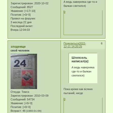
А ведь наверняка где-то и
Зарегистрирован
: 2020-10-02
балкан светился)
Сообщений:
8527
Уважение:
[+17/-10]
0
Позитив:
[+0/-0]
Провел на форуме:
3 месяца 22 дня
Последний визит:
Вчера 12:04:03
Поделиться
2022-
6
злодеище
12-21 14:20:25
свой человек
Штепсель
написал(а):
А ведь наверняка
где-то и балкан
светился)
Пока кроме как всяких
Откуда:
Томск
пытаний, нигде
Зарегистрирован
: 2010-03-09
0
Сообщений:
54734
Уважение:
[+5/-0]
Позитив:
[+0/-0]
Возраст:
46
[1980-01-06]