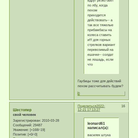
вдруг резко бьет
по лбу, когда
пехом
приходится
действовать-- а
так все тяжелые
прибамбасы на
колеса ставить
и!!! для горных
стрелков вариант
перевозимый на
ешачке-- солдат
не лошадь, если
что
Гаубицы тоже для действий
пехом рассчитывать будем?
0
Поделиться
2022-
16
Шестопер
12-21 17:13:27
свой человек
Зарегистрирован
: 2010-03-28
leonard61
Сообщений:
29487
написал(а):
Уважение:
[+168/-19]
Позитив:
[+0/-0]
василек штука