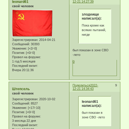
leonard61
12-21 14:27:39
свой человек
злодеище
написал(а):
Пока кроме как
всяких пытаний,
нигде
Зарегистрирован
: 2014-04-21
Сообщений:
30393
Уважение:
[+2/-0]
был показан в зоне СВО
Позитив:
[+0/-0]
-лето
Провел на форуме:
1 год 5 месяцев
0
Последний визит:
Вчера 20:11:36
Поделиться
2022-
9
Штепсель
12-21 14:34:43
свой человек
Зарегистрирован
: 2020-10-02
leonard61
Сообщений:
8527
написал(а):
Уважение:
[+17/-10]
Позитив:
[+0/-0]
был показан в
Провел на форуме:
зоне СВО -лето
3 месяца 22 дня
Последний визит: