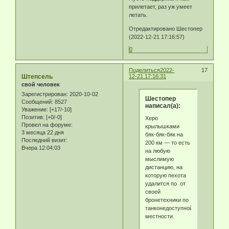
прилетает, раз уж умеет
летать.
Отредактировано Шестопер
(2022-12-21 17:16:57)
0
Поделиться
2022-
17
Штепсель
12-21 17:16:31
свой человек
Зарегистрирован
: 2020-10-02
Шестопер
Сообщений:
8527
написал(а):
Уважение:
[+17/-10]
Позитив:
[+0/-0]
Херо
Провел на форуме:
крылышками
3 месяца 22 дня
бяк-бяк-бяк на
Последний визит:
200 км — то есть
Вчера 12:04:03
на любую
мыслимую
дистанцию, на
которую пехота
удалится по от
своей
бронетехники по
танконедоступной
местности.