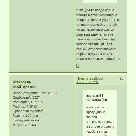
в общем то вроде давно
пехота моторизирована, а
вопрос о весе и удобстве и
.п. вдруг резко бьет по лбу,
когда пехом приходится
действовать-- а так все
тяжелые прибамбасы на
колеса ставить и!!! для
горных стрелков вариант
перевозимый на ешачке--
солдат не лошадь, если что
0
Поделиться
2022-
15
Штепсель
12-21 16:58:37
свой человек
Зарегистрирован
: 2020-10-02
leonard61
Сообщений:
8527
написал(а):
Уважение:
[+17/-10]
Позитив:
[+0/-0]
в общем то
Провел на форуме:
вроде давно
3 месяца 22 дня
пехота
Последний визит:
моторизирована,
Вчера 12:04:03
а вопрос о весе и
удобстве и .п.