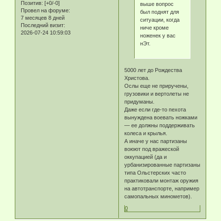
Позитив:
[+0/-0]
выше вопрос
Провел на форуме:
был поднят для
7 месяцев 8 дней
ситуации, когда
Последний визит:
ниче кроме
2026-07-24 10:59:03
ноженек у вас
нЭт.
5000 лет до Рождества
Христова.
Ослы еще не приручены,
грузовики и вертолеты не
придуманы.
Даже если где-то пехота
вынуждена воевать ножками
— ее должны поддерживать
колеса и крылья.
А иначе у нас партизаны
воюют под вражеской
оккупацией (да и
урбанизированные партизаны
типа Ольстерских часто
практиковали монтаж оружия
на автотранспорте, например
самопальных минометов).
0