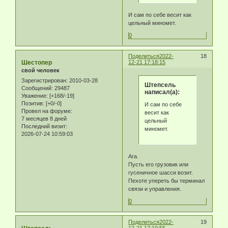
И сам по себе весит как
цельный миномет.
0
Поделиться
2022-
18
Шестопер
12-21 17:18:15
свой человек
Зарегистрирован
: 2010-03-28
Штепсель
Сообщений:
29487
написал(а):
Уважение:
[+168/-19]
Позитив:
[+0/-0]
И сам по себе
Провел на форуме:
весит как
7 месяцев 8 дней
цельный
Последний визит:
миномет.
2026-07-24 10:59:03
Ага.
Пусть его грузовик или
гусеничное шасси возит.
Пехоте упереть бы терминал
связи и управления.
0
Поделиться
2022-
19
12-21 17:19:55