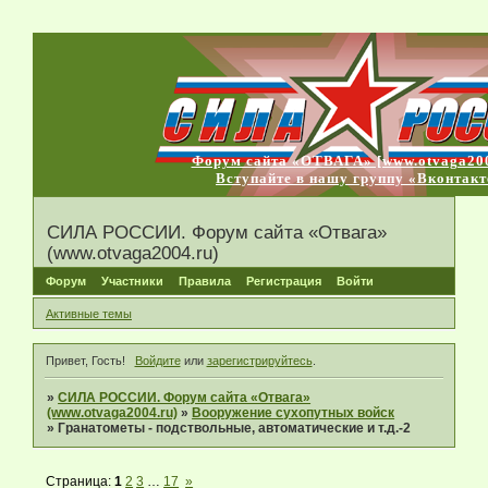
Форум сайта «ОТВАГА» [www.otvaga200
Вступайте в нашу группу «Вконтакт
СИЛА РОССИИ. Форум сайта «Отвага»
(www.otvaga2004.ru)
Форум
Участники
Правила
Регистрация
Войти
Активные темы
Привет, Гость!
Войдите
или
зарегистрируйтесь
.
»
СИЛА РОССИИ. Форум сайта «Отвага»
(www.otvaga2004.ru)
»
Вооружение сухопутных войск
»
Гранатометы - подствольные, автоматические и т.д.-2
Страница:
1
2
3
…
17
»