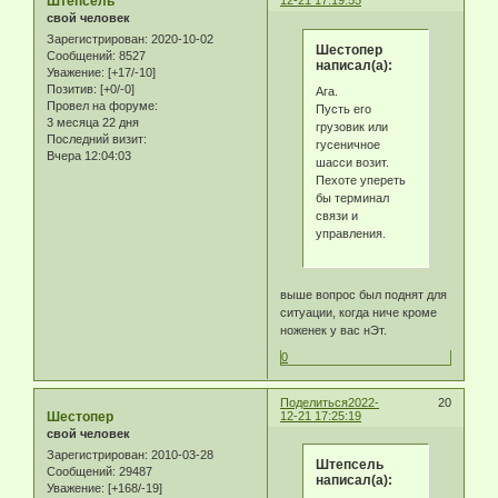
Штепсель
свой человек
Зарегистрирован
: 2020-10-02
Шестопер
Сообщений:
8527
написал(а):
Уважение:
[+17/-10]
Позитив:
[+0/-0]
Ага.
Провел на форуме:
Пусть его
3 месяца 22 дня
грузовик или
Последний визит:
гусеничное
Вчера 12:04:03
шасси возит.
Пехоте упереть
бы терминал
связи и
управления.
выше вопрос был поднят для
ситуации, когда ниче кроме
ноженек у вас нЭт.
0
Поделиться
2022-
20
Шестопер
12-21 17:25:19
свой человек
Зарегистрирован
: 2010-03-28
Штепсель
Сообщений:
29487
написал(а):
Уважение:
[+168/-19]