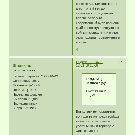
не знаю как там пятьтыщлет,
а вот пятый век до
финикийского мученика
вполне себе был
современный бусв написан.
крайне советую - искусство
войны называется. и он так
зело подойдёт современным
военам.
0
Поделиться
2022-
26
Штепсель
12-21 19:10:06
свой человек
Зарегистрирован
: 2020-10-02
злодеище
Сообщений:
8527
написал(а):
Уважение:
[+17/-10]
Позитив:
[+0/-0]
в кол-ве один
Провел на форуме:
штук?
3 месяца 22 дня
Последний визит:
Вчера 12:04:03
Вот кстати не показатель,
полгода те же трехи вообще
мало светились, как и
ураганы, как и торнадо-с.
Хотя их много.