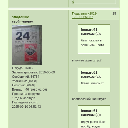
0
Поделиться
2022-
25
злодеище
12-21 17:51:57
свой человек
leonard61
написал(а):
был показан в
зоне СВО -лето
в кол-ве один штук?
Откуда:
Томск
leonard61
Зарегистрирован
: 2010-03-09
написал(а):
Сообщений:
54734
Уважение:
[+5/-0]
60мм. миномет
Позитив:
[+0/-0]
Возраст:
46
[1980-01-06]
Провел на форуме:
1 год 6 месяцев
бесполезнейшая штука
Последний визит:
2025-09-10 08:51:43
leonard61
написал(а):
вдруг резко бьет
по лбу, когда