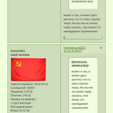
вооружении мср
может и так, а может дать
расчету что-то типа стрелы/
тигра. Не все же на своем
горбу таскать, тем более это
накладывает ограничения.
0
Поделиться
2022-
14
leonard61
12-21 16:46:27
свой человек
Штепсель
написал(а):
может и так, а
может дать
расчету что-то
типа стрелы/
Зарегистрирован
: 2014-04-21
тигра. Не все же
Сообщений:
30393
на своем горбу
Уважение:
[+2/-0]
Позитив:
[+0/-0]
таскать, тем
Провел на форуме:
более это
1 год 5 месяцев
накладывает
Последний визит:
ограничения.
Вчера 20:11:36