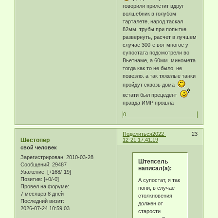
говорили прилетит вдруг
волшебник в голубом
тарталете, народ таскал
82мм. трубы при попытке
развернуть, расчет в лучшем
случае 300-е вот многое у
супостата подсмотрели во
Вьетнаме, а 60мм. миномета
тогда как то не было, не
повезло. а так тяжелые танки
пройдут сквозь дома
кстати был прецедент
правда ИМР прошла
0
Поделиться
2022-
23
Шестопер
12-21 17:41:19
свой человек
Зарегистрирован
: 2010-03-28
Штепсель
Сообщений:
29487
написал(а):
Уважение:
[+168/-19]
Позитив:
[+0/-0]
А супостат, я так
Провел на форуме:
пони, в случае
7 месяцев 8 дней
столкновения
Последний визит:
должен от
2026-07-24 10:59:03
старости