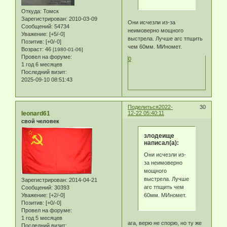
Откуда:
Томск
Зарегистрирован
: 2010-03-09
Они исчезли из-за
Сообщений:
54734
неимоверно мощного
Уважение:
[+5/-0]
выстрела. Лучше агс тпщить
Позитив:
[+0/-0]
чем 60мм. МИномет.
Возраст:
46
[1980-01-06]
Провел на форуме:
0
1 год 6 месяцев
Последний визит:
2025-09-10 08:51:43
Поделиться
2022-
30
leonard61
12-22 05:40:11
свой человек
злодеище
написал(а):
Они исчезли из-
за неимоверно
мощного
выстрела. Лучше
Зарегистрирован
: 2014-04-21
агс тпщить чем
Сообщений:
30393
60мм. МИномет.
Уважение:
[+2/-0]
Позитив:
[+0/-0]
Провел на форуме:
1 год 5 месяцев
ага, верю не спорю, но ту же
Последний визит: