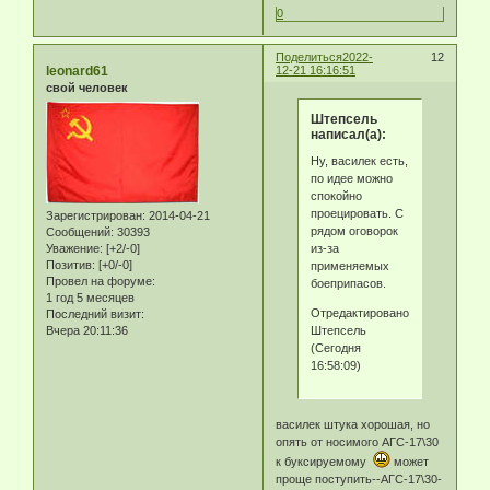
0
Поделиться
2022-
12
leonard61
12-21 16:16:51
свой человек
Штепсель
написал(а):
Ну, василек есть,
по идее можно
спокойно
проецировать. С
Зарегистрирован
: 2014-04-21
рядом оговорок
Сообщений:
30393
из-за
Уважение:
[+2/-0]
Позитив:
[+0/-0]
применяемых
Провел на форуме:
боеприпасов.
1 год 5 месяцев
Отредактировано
Последний визит:
Штепсель
Вчера 20:11:36
(Сегодня
16:58:09)
василек штука хорошая, но
опять от носимого АГС-17\30
к буксируемому
может
проще поступить--АГС-17\30-