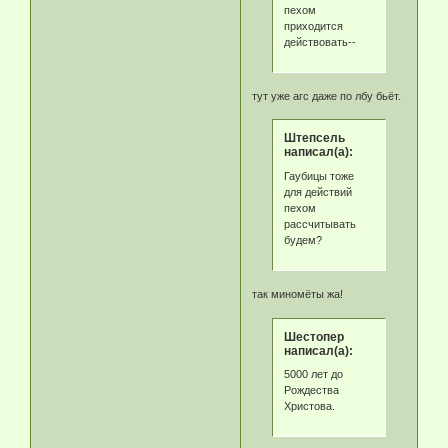
пехом
приходится
действовать--
тут уже агс даже по лбу бьёт.
Штепсель
написал(а):
Гаубицы тоже
для действий
пехом
рассчитывать
будем?
так миномёты жа!
Шестопер
написал(а):
5000 лет до
Рождества
Христова.