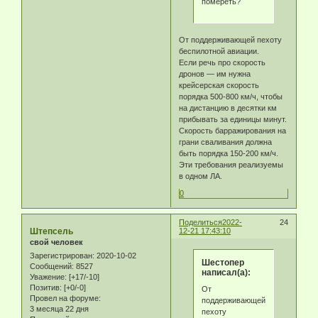
помереть?
От поддерживающей пехоту
беспилотной авиации.
Если речь про скорость
дронов — им нужна
крейсерская скорость
порядка 500-800 км/ч, чтобы
на дистанцию в десятки км
прибывать за единицы минут.
Скорость барражирования на
грани сваливания должна
быть порядка 150-200 км/ч.
Эти требования реализуемы
в одном ЛА.
0
Поделиться
2022-
24
Штепсель
12-21 17:43:10
свой человек
Зарегистрирован
: 2020-10-02
Шестопер
Сообщений:
8527
написал(а):
Уважение:
[+17/-10]
Позитив:
[+0/-0]
От
Провел на форуме:
поддерживающей
3 месяца 22 дня
пехоту