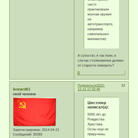
часто
практиковали
монтаж оружия
на
автотранспорте,
например
самопальных
минометов).
А супостат, я так пони, в
случае столкновения должен
от старости помереть?
0
Поделиться
2022-
22
leonard61
12-21 17:32:46
свой человек
Шестопер
написал(а):
5000 лет до
Рождества
Христова.
Ослы еще не
Зарегистрирован
: 2014-04-21
приручены,
Сообщений:
30393