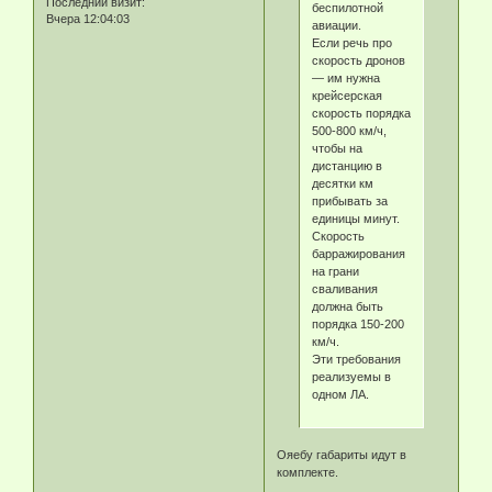
Последний визит:
беспилотной
Вчера 12:04:03
авиации.
Если речь про
скорость дронов
— им нужна
крейсерская
скорость порядка
500-800 км/ч,
чтобы на
дистанцию в
десятки км
прибывать за
единицы минут.
Скорость
барражирования
на грани
сваливания
должна быть
порядка 150-200
км/ч.
Эти требования
реализуемы в
одном ЛА.
Ояебу габариты идут в
комплекте.