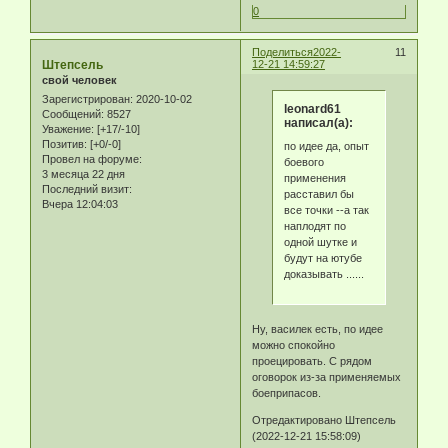
0
Поделиться
2022-
11
Штепсель
12-21 14:59:27
свой человек
Зарегистрирован
: 2020-10-02
leonard61
Сообщений:
8527
написал(а):
Уважение:
[+17/-10]
Позитив:
[+0/-0]
по идее да, опыт
Провел на форуме:
боевого
3 месяца 22 дня
применения
Последний визит:
расставил бы
Вчера 12:04:03
все точки --а так
наплодят по
одной шутке и
будут на ютубе
доказывать ......
Ну, василек есть, по идее
можно спокойно
проецировать. С рядом
оговорок из-за применяемых
боеприпасов.
Отредактировано Штепсель
(2022-12-21 15:58:09)