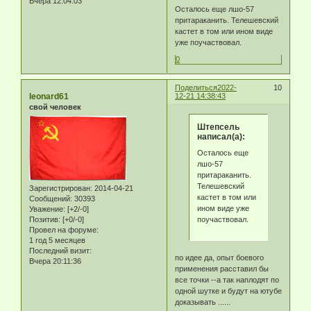
Вчера 12:04:03
Осталось еще лшо-57
притараканить. Телешевский
кастет в том или ином виде
уже поучаствовал.
0
Поделиться
2022-
10
leonard61
12-21 14:38:43
свой человек
Штепсель
написал(а):
Осталось еще
лшо-57
притараканить.
Телешевский
Зарегистрирован
: 2014-04-21
кастет в том или
Сообщений:
30393
ином виде уже
Уважение:
[+2/-0]
Позитив:
[+0/-0]
поучаствовал.
Провел на форуме:
1 год 5 месяцев
Последний визит:
по идее да, опыт боевого
Вчера 20:11:36
применения расставил бы
все точки --а так наплодят по
одной шутке и будут на ютубе
доказывать ......