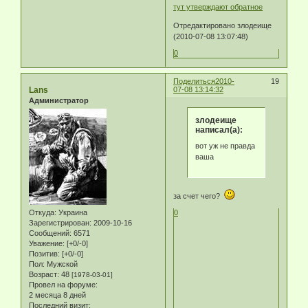
тут утверждают обратное
Отредактировано злодеище
(2010-07-08 13:07:48)
0
Поделиться
2010-
19
Lans
07-08 13:14:32
Администратор
злодеище
написал(а):
вот уж не правда
ваша
за счет чего?
0
Откуда:
Украина
Зарегистрирован
: 2009-10-16
Сообщений:
6571
Уважение:
[+0/-0]
Позитив:
[+0/-0]
Пол:
Мужской
Возраст:
48
[1978-03-01]
Провел на форуме:
2 месяца 8 дней
Последний визит: