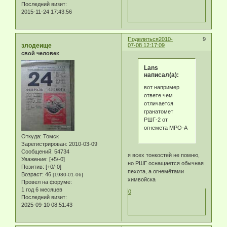
Последний визит:
2015-11-24 17:43:56
Поделиться
2010-
9
злодеище
07-08 12:17:09
свой человек
Lans
написал(а):
вот например
ответе чем
отличается
гранатомет
РШГ-2 от
огнемета МРО-А
Откуда:
Томск
Зарегистрирован
: 2010-03-09
Сообщений:
54734
я всех тонкостей не помню,
Уважение:
[+5/-0]
но РШГ оснащается обычная
Позитив:
[+0/-0]
пехота, а огнемётами
Возраст:
46
[1980-01-06]
химвойска
Провел на форуме:
1 год 6 месяцев
0
Последний визит:
2025-09-10 08:51:43