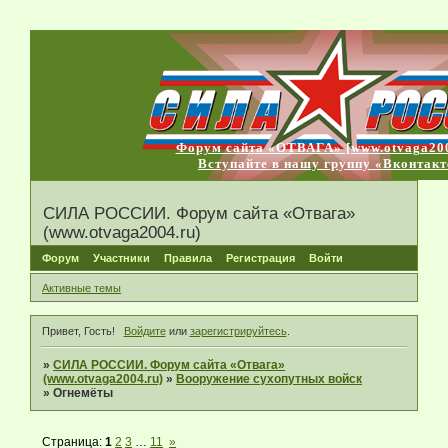
Форум сайта «ОТВАГА» [www.otvaga200
Вступайте в нашу группу «Вконтакт
СИЛА РОССИИ. Форум сайта «Отвага»
(www.otvaga2004.ru)
Форум
Участники
Правила
Регистрация
Войти
Активные темы
Привет, Гость!
Войдите
или
зарегистрируйтесь
.
»
СИЛА РОССИИ. Форум сайта «Отвага»
(www.otvaga2004.ru)
»
Вооружение сухопутных войск
»
Огнемёты
Страница:
1
2
3
…
11
»