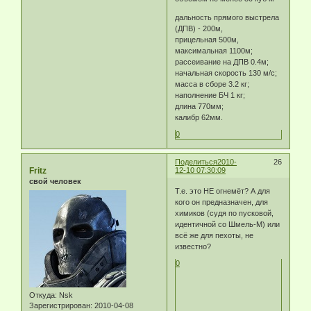
дальность прямого выстрела
(ДПВ) - 200м,
прицельная 500м,
максимальная 1100м;
рассеивание на ДПВ 0.4м;
начальная скорость 130 м/с;
масса в сборе 3.2 кг;
наполнение БЧ 1 кг;
длина 770мм;
калибр 62мм.
0
Поделиться
2010-
26
Fritz
12-10 07:30:09
свой человек
Т.е. это НЕ огнемёт? А для
кого он предназначен, для
химиков (судя по пусковой,
идентичной со Шмель-М) или
всё же для пехоты, не
известно?
0
Откуда:
Nsk
Зарегистрирован
: 2010-04-08