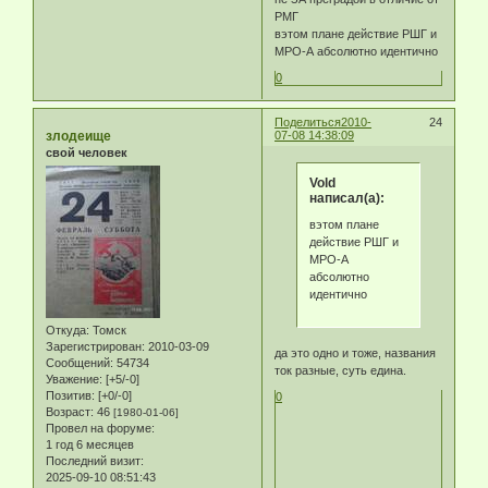
РМГ
вэтом плане действие РШГ и
МРО-А абсолютно идентично
0
Поделиться
2010-
24
злодеище
07-08 14:38:09
свой человек
Vold
написал(а):
вэтом плане
действие РШГ и
МРО-А
абсолютно
идентично
Откуда:
Томск
Зарегистрирован
: 2010-03-09
да это одно и тоже, названия
Сообщений:
54734
ток разные, суть едина.
Уважение:
[+5/-0]
Позитив:
[+0/-0]
0
Возраст:
46
[1980-01-06]
Провел на форуме:
1 год 6 месяцев
Последний визит:
2025-09-10 08:51:43