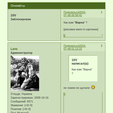
Огнемёты
Поделиться
2010-
1
10V
07-08 00:58:42
Заблокирован
Как вам "
Варна
" ?
[реклама вместо картинки]
0
Поделиться
2010-
2
Lans
07-08 01:13:15
Администратор
10V
написал(а):
Как вам "Варна"
?
не знаем не щупали
0
Откуда:
Украина
Зарегистрирован
: 2009-10-16
Сообщений:
6571
Уважение:
[+0/-0]
Позитив:
[+0/-0]
Пол:
Мужской