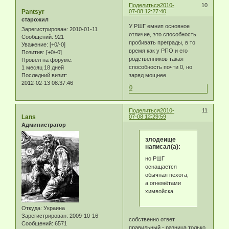
Поделиться
2010-
10
Pantsyr
07-08 12:27:40
старожил
У РШГ емнип основное
Зарегистрирован
: 2010-01-11
отличие, это способность
Сообщений:
921
пробивать преграды, в то
Уважение:
[+0/-0]
время как у РПО и его
Позитив:
[+0/-0]
родственников такая
Провел на форуме:
способность почти 0, но
1 месяц 18 дней
Последний визит:
заряд мощнее.
2012-02-13 08:37:46
0
Поделиться
2010-
11
Lans
07-08 12:29:59
Администратор
злодеище
написал(а):
но РШГ
оснащается
обычная пехота,
а огнемётами
химвойска
Откуда:
Украина
Зарегистрирован
: 2009-10-16
собственно ответ
Сообщений:
6571
правильный - разница только