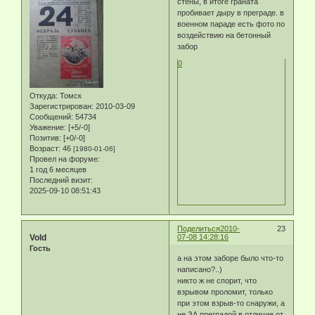
стены, в итоге граната
пробивает дыру в преграде. в
военном параде есть фото по
воздействию на бетонный
забор
0
Откуда:
Томск
Зарегистрирован
: 2010-03-09
Сообщений:
54734
Уважение:
[+5/-0]
Позитив:
[+0/-0]
Возраст:
46
[1980-01-06]
Провел на форуме:
1 год 6 месяцев
Последний визит:
2025-09-10 08:51:43
Поделиться
2010-
23
Vold
07-08 14:28:16
Гость
а на этом заборе было что-то
написано?..)
никто ж не спорит, что
взрывом проломит, только
при этом взрыв-то снаружи, а
не ЗА преградой в отличие от