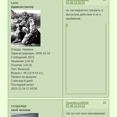
Lans
07-08 13:59:31
Администратор
ну так корректно говорить о
фугасном действии а не о
пробивном...
0
Откуда:
Украина
Зарегистрирован
: 2009-10-16
Сообщений:
6571
Уважение:
[+0/-0]
Позитив:
[+0/-0]
Пол:
Мужской
Возраст:
48
[1978-03-01]
Провел на форуме:
2 месяца 8 дней
Последний визит:
2015-11-24 17:43:56
Поделиться
2010-
22
злодеище
07-08 14:24:13
свой человек
так за счёт него проламывает