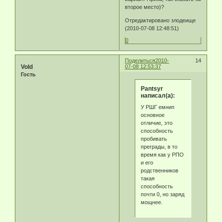
второе место)?
Отредактировано злодеище
(2010-07-08 12:48:51)
0
Поделиться
2010-
14
Vold
07-08 12:53:37
Гость
Pantsyr
написал(а):
У РШГ емнип
основное
отличие, это
способность
пробивать
преграды, в то
время как у РПО
и его
родственников
такая
способность
почти 0, но заряд
мощнее.