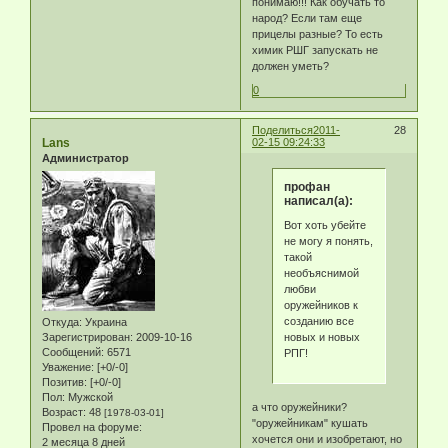
понимаю!!! Как обучать то
народ? Если там еще
прицелы разные? То есть
химик РШГ запускать не
должен уметь?
0
Поделиться
2011-
28
Lans
02-15 09:24:33
Администратор
профан
написал(а):
Вот хоть убейте
не могу я понять,
такой
необъяснимой
любви
оружейников к
созданию все
Откуда:
Украина
новых и новых
Зарегистрирован
: 2009-10-16
Сообщений:
6571
РПГ!
Уважение:
[+0/-0]
Позитив:
[+0/-0]
Пол:
Мужской
а что оружейники?
Возраст:
48
[1978-03-01]
"оружейникам" кушать
Провел на форуме:
хочется они и изобретают, но
2 месяца 8 дней