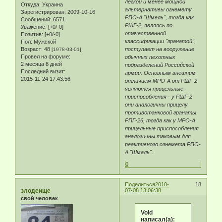
легкой и менее мощной
Откуда:
Украина
альтернативы огнемету
Зарегистрирован
: 2009-10-16
РПО-А "Шмель", тогда как
Сообщений:
6571
РШГ-2, являясь по
Уважение:
[+0/-0]
отечественной
Позитив:
[+0/-0]
классификации "гранатой",
Пол:
Мужской
Возраст:
48
поступает на вооружение
[1978-03-01]
Провел на форуме:
обычных пехотных
2 месяца 8 дней
подразделений Российской
Последний визит:
армии. Основным внешним
2015-11-24 17:43:56
отличием МРО-А от РШГ-2
являются прицельные
приспособления - у РШГ-2
они аналогичны прицелу
противотанковой гранаты
РПГ-26, тогда как у МРО-А
прицельные приспособления
аналогичны таковым для
реактивного огнемета РПО-
А "Шмель".
0
Поделиться
2010-
18
злодеище
07-08 13:06:38
свой человек
Vold
написал(а):