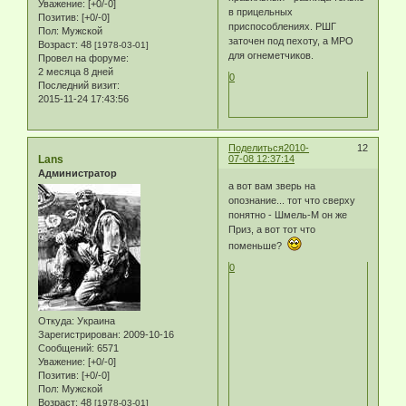
Уважение:
[+0/-0]
в прицельных
Позитив:
[+0/-0]
приспособлениях. РШГ
Пол:
Мужской
заточен под пехоту, а МРО
Возраст:
48
[1978-03-01]
для огнеметчиков.
Провел на форуме:
2 месяца 8 дней
0
Последний визит:
2015-11-24 17:43:56
Поделиться
2010-
12
Lans
07-08 12:37:14
Администратор
а вот вам зверь на
опознание... тот что сверху
понятно - Шмель-М он же
Приз, а вот тот что
поменьше?
0
Откуда:
Украина
Зарегистрирован
: 2009-10-16
Сообщений:
6571
Уважение:
[+0/-0]
Позитив:
[+0/-0]
Пол:
Мужской
Возраст:
48
[1978-03-01]