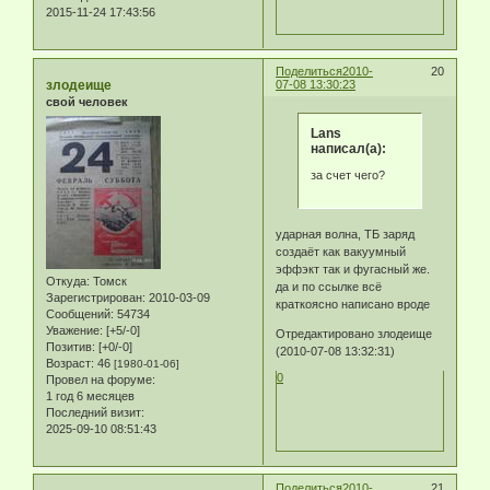
2015-11-24 17:43:56
Поделиться
2010-
20
злодеище
07-08 13:30:23
свой человек
Lans
написал(а):
за счет чего?
ударная волна, ТБ заряд
создаёт как вакуумный
эффэкт так и фугасный же.
Откуда:
Томск
да и по ссылке всё
Зарегистрирован
: 2010-03-09
краткоясно написано вроде
Сообщений:
54734
Уважение:
[+5/-0]
Отредактировано злодеище
Позитив:
[+0/-0]
(2010-07-08 13:32:31)
Возраст:
46
[1980-01-06]
0
Провел на форуме:
1 год 6 месяцев
Последний визит:
2025-09-10 08:51:43
Поделиться
2010-
21