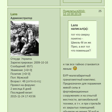
Поделиться
2010-
25
Lans
12-10 00:20:24
Администратор
Lans
написал(а):
тот что сверху
понятно -
Шмель-М он же
Приз, а вот тот
что поменьше?
Откуда:
Украина
Зарегистрирован
: 2009-10-16
и так все тайное становится
Сообщений:
6571
явным
Уважение:
[+0/-0]
Позитив:
[+0/-0]
БУР-малогабаритный
Пол:
Мужской
гранатометный комплекс.
Возраст:
48
[1978-03-01]
Предназначен для поражения
Провел на форуме:
живой силы в
2 месяца 8 дней
фортификационных
Последний визит:
сооружениях и на откытой
2015-11-24 17:43:56
местности, автомобильной
техники, в т.ч. и при стрельбе
из закрытых помещений.
объемом не менее 30 куб м