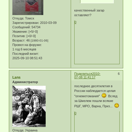
качественный загар
оставляет?
Откуда:
Томск
0
Зарегистрирован
: 2010-03-09
Сообщений:
54734
Уважение:
[+5/-0]
Позитив:
[+0/-0]
Возраст:
46
[1980-01-06]
Провел на форуме:
1 год 6 месяцев
Последний визит:
2025-09-10 08:51:43
Поделиться
2010-
6
Lans
07-08 11:41:17
Администратор
последнее десятилетия в
России наблюдается целая
"огнеметомания"
Вслед
за Шмелем пошли всякие
РШГ, МРО, Варна, Приз...
0
Откуда:
Украина