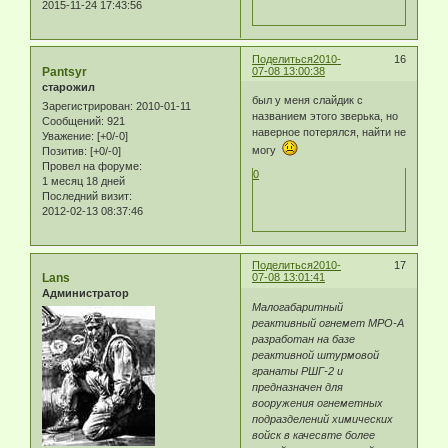
2015-11-24 17:43:56
Поделиться
2010-
16
Pantsyr
07-08 13:00:38
старожил
был у меня слайдик с
Зарегистрирован
: 2010-01-11
названием этого зверька, но
Сообщений:
921
наверное потерялся, найти не
Уважение:
[+0/-0]
могу
Позитив:
[+0/-0]
Провел на форуме:
0
1 месяц 18 дней
Последний визит:
2012-02-13 08:37:46
Поделиться
2010-
17
Lans
07-08 13:01:41
Администратор
Малогабаритный
реактивный огнемет МРО-А
разработан на базе
реактивной штурмовой
гранаты РШГ-2 и
предназначен для
вооружения огнеметных
подразделений химических
войск в качесвте более