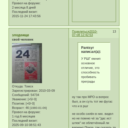
Провел на форуме:
2 месяца 8 дней
Последний визит:
2015-11-24 17:43:56
Поделиться
2010-
13
злодеище
07-08 12:42:53
свой человек
Pantsyr
написал(а):
У РШГ емнип
основное
отличие, это
способность
пробивать
преграды
Откуда:
Томск
Зарегистрирован
: 2010-03-09
Сообщений:
54734
ну так про МРО-а вопрос
Уважение:
[+5/-0]
был, а он суть тот же фугас
Позитив:
[+0/-0]
что и в ршг
Возраст:
46
[1980-01-06]
Провел на форуме:
не особо силён в них. видел
1 год 6 месяцев
но не помню чё за "дас ист
Последний визит:
штюк" не облегчённый ли
2025-09-10 08:51:43
вариант Приза, так сказать за