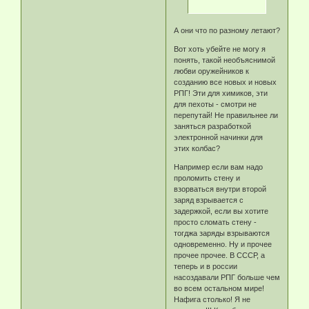
А они что по разному летают?
Вот хоть убейте не могу я
понять, такой необъяснимой
любви оружейников к
созданию все новых и новых
РПГ! Эти для химиков, эти
для пехоты - смотри не
перепутай! Не правильнее ли
заняться разработкой
электронной начинки для
этих колбас?
Например если вам надо
проломить стену и
взорваться внутри второй
заряд взрывается с
задержкой, если вы хотите
просто сломать стену -
тогджа заряды взрываются
одновременно. Ну и прочее
прочее прочее. В СССР, а
теперь и в россии
насоздавали РПГ больше чем
во всем остальном мире!
Нафига столько! Я не