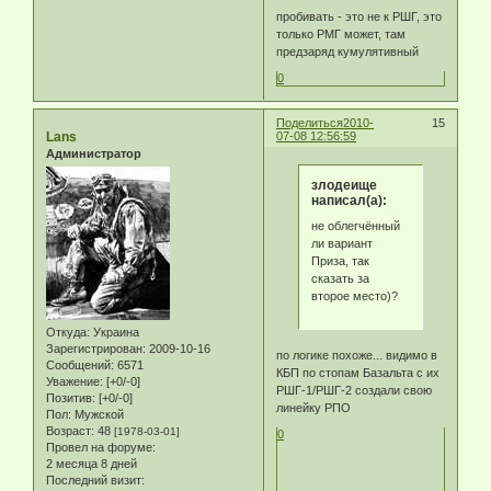
пробивать - это не к РШГ, это
только РМГ может, там
предзаряд кумулятивный
0
Поделиться
2010-
15
Lans
07-08 12:56:59
Администратор
злодеище
написал(а):
не облегчённый
ли вариант
Приза, так
сказать за
второе место)?
Откуда:
Украина
Зарегистрирован
: 2009-10-16
по логике похоже... видимо в
Сообщений:
6571
КБП по стопам Базальта с их
Уважение:
[+0/-0]
РШГ-1/РШГ-2 создали свою
Позитив:
[+0/-0]
линейку РПО
Пол:
Мужской
Возраст:
48
[1978-03-01]
0
Провел на форуме:
2 месяца 8 дней
Последний визит: