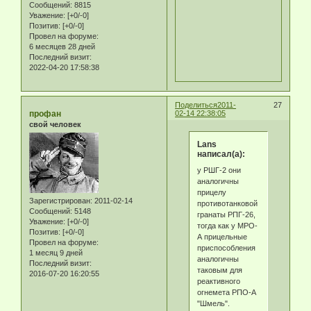
Сообщений:
8815
Уважение:
[+0/-0]
Позитив:
[+0/-0]
Провел на форуме:
6 месяцев 28 дней
Последний визит:
2022-04-20 17:58:38
Поделиться
2011-
27
профан
02-14 22:38:05
свой человек
Lans
написал(а):
у РШГ-2 они
аналогичны
прицелу
Зарегистрирован
: 2011-02-14
противотанковой
Сообщений:
5148
гранаты РПГ-26,
Уважение:
[+0/-0]
тогда как у МРО-
Позитив:
[+0/-0]
А прицельные
Провел на форуме:
приспособления
1 месяц 9 дней
аналогичны
Последний визит:
таковым для
2016-07-20 16:20:55
реактивного
огнемета РПО-А
"Шмель".