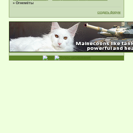
»
Огнемёты
создать форум