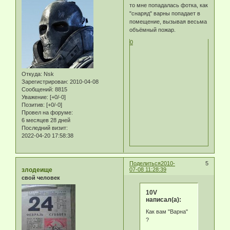
то мне попадалась фотка, как
"снаряд" варны попадает в
помещение, вызывая весьма
объёмный пожар.
0
Откуда:
Nsk
Зарегистрирован
: 2010-04-08
Сообщений:
8815
Уважение:
[+0/-0]
Позитив:
[+0/-0]
Провел на форуме:
6 месяцев 28 дней
Последний визит:
2022-04-20 17:58:38
Поделиться
2010-
5
злодеище
07-08 11:28:39
свой человек
10V
написал(а):
Как вам "Варна"
?