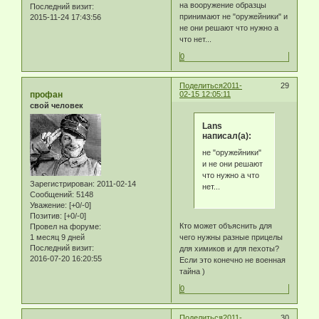
на вооружение образцы
Последний визит:
принимают не "оружейники" и
2015-11-24 17:43:56
не они решают что нужно а
что нет...
0
Поделиться
2011-
29
профан
02-15 12:05:11
свой человек
Lans
написал(а):
не "оружейники"
и не они решают
что нужно а что
Зарегистрирован
: 2011-02-14
нет...
Сообщений:
5148
Уважение:
[+0/-0]
Позитив:
[+0/-0]
Кто может объяснить для
Провел на форуме:
чего нужны разные прицелы
1 месяц 9 дней
Последний визит:
для химиков и для пехоты?
2016-07-20 16:20:55
Если это конечно не военная
тайна )
0
Поделиться
2011-
30