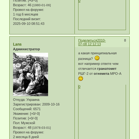
Позитив:
[+0/-0]
0
Возраст:
46
[1980-01-06]
Провел на форуме:
1 год 6 месяцев
Последний визит:
2025-09-10 08:51:43
Поделиться
2010-
8
Lans
07-08 12:12:13
Администратор
а какая принципиальная
разница?
вот например ответе чем
отличается
гранатомет
РШГ-2 от
огнемета
МРО-А
0
Откуда:
Украина
Зарегистрирован
: 2009-10-16
Сообщений:
6571
Уважение:
[+0/-0]
Позитив:
[+0/-0]
Пол:
Мужской
Возраст:
48
[1978-03-01]
Провел на форуме:
2 месяца 8 дней