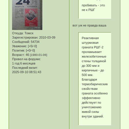
пробивать - это
не к РШГ
вот уж не правда ваша
Откуда:
Томск
Зарегистрирован
: 2010-03-09
Реактивная
Сообщений:
54734
штурмовая
Уважение:
[+5/-0]
граната РШГ-2
Позитив:
[+0/-0]
проламывает
Возраст:
46
[1980-01-06]
железобетонные
Провел на форуме:
стены толщиной
1 год 6 месяцев
до 300 мм и
Последний визит:
кирпичные - до
2025-09-10 08:51:43
500 мм.
Благодаря
термобарическим
свойствам
граната особенно
эффективно
действует по
уничтожению
живой силы
внутри зданий.