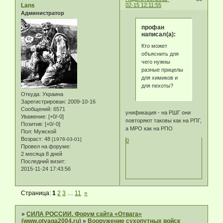
Lans
02-15 12:11:55
Администратор
профан
написал(а):
Кто может
объяснить для
чего нужны
разные прицелы
для химиков и
для пехоты?
Откуда:
Украина
Зарегистрирован
: 2009-10-16
Сообщений:
6571
унификация - на РШГ они
Уважение:
[+0/-0]
повторяют таковы как на РПГ,
Позитив:
[+0/-0]
а МРО как на РПО
Пол:
Мужской
Возраст:
48
[1978-03-01]
0
Провел на форуме:
2 месяца 8 дней
Последний визит:
2015-11-24 17:43:56
Страница:
1
2
3
…
11
»
»
СИЛА РОССИИ. Форум сайта «Отвага»
(www.otvaga2004.ru)
»
Вооружение сухопутных войск