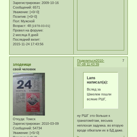
Зарегистрирован
: 2009-10-16
Сообщений:
6571
Уважение:
[+0/-0]
Позитив:
[+0/-0]
Пол:
Мужской
Возраст:
48
[1978-03-01]
Провел на форуме:
2 месяца 8 дней
Последний визит:
2015-11-24 17:43:56
Поделиться
2010-
7
злодеище
07-08 11:43:39
свой человек
Lans
написал(а):
Вслед за
Шмелем пошли
всякие РШГ,
ну РШГ это больше к
Откуда:
Томск
гранатомётам, весьма
Зарегистрирован
: 2010-03-09
неплохая задумка. во вторую
Сообщений:
54734
вроде обкатали их в БД даже.
Уважение:
[+5/-0]