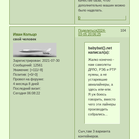
качестве базы, чтоб
дополнительно машин можно
было наделать.
0
Поделиться
2024-
104
Иван Кольцо
03-05 20:06:25
свой человек
babybat{}.net
написал(а):
Жалко конечно -
Зарегистрирован
: 2021-07-30
нам самолеты
Сообщений:
12561
ДРЛО, РЭБ и РТР
Уважение:
[+111/-8]
нужны, а не
Позитив:
[+0/-0]
Провел на форуме:
устаревшие
4 месяца 8 дней
авиалайнеры, а
Последний визит:
здесь или-или.
Сегодня 06:08:22
Я уж боюсь
говорить, вместо
чего эти лайнеры
производить
собрались...
Сыч,там 3 варианта
контейнеров.