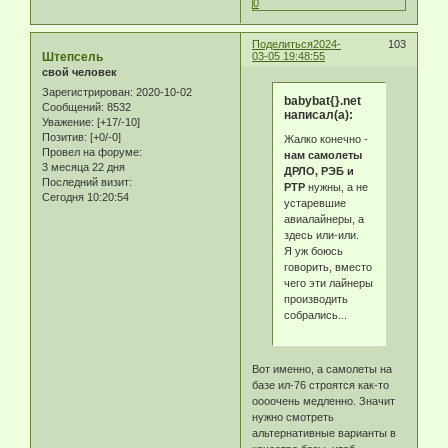
0
Поделиться
2024-
103
Штепсель
03-05 19:48:55
свой человек
Зарегистрирован
: 2020-10-02
babybat{}.net
Сообщений:
8532
написал(а):
Уважение:
[+17/-10]
Позитив:
[+0/-0]
Жалко конечно -
Провел на форуме:
нам самолеты
3 месяца 22 дня
ДРЛО, РЭБ и
Последний визит:
РТР
нужны, а не
Сегодня 10:20:54
устаревшие
авиалайнеры, а
здесь или-или.
Я уж боюсь
говорить, вместо
чего эти лайнеры
производить
собрались...
Вот именно, а самолеты на
базе ил-76 строятся как-то
оооочень медленно. Значит
нужно смотреть
альтернативные варианты в