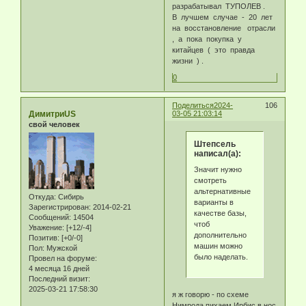
разрабатывал ТУПОЛЕВ .
В лучшем случае - 20 лет
на восстановление отрасли
, а пока покупка у
китайцев ( это правда
жизни ) .
0
Поделиться
2024-
106
ДимитриUS
03-05 21:03:14
свой человек
Штепсель
написал(а):
Значит нужно
смотреть
альтернативные
Откуда:
Сибирь
варианты в
Зарегистрирован
: 2014-02-21
качестве базы,
Сообщений:
14504
чтоб
Уважение:
[+12/-4]
дополнительно
Позитив:
[+0/-0]
машин можно
Пол:
Мужской
было наделать.
Провел на форуме:
4 месяца 16 дней
Последний визит:
2025-03-21 17:58:30
я ж говорю - по схеме
Нимрода пихаем Ирбис в нос