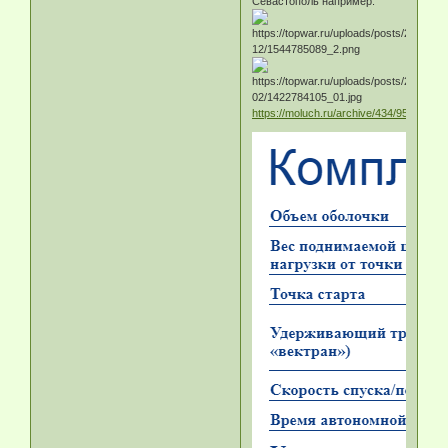
Севастополь например:
https://moluch.ru/archive/434/95223/