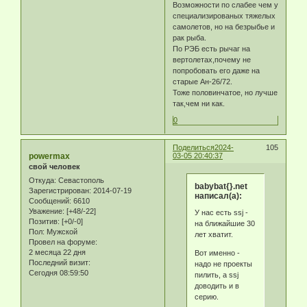
Возможности по слабее чем у
специализированых тяжелых
самолетов, но на безрыбье и
рак рыба.
По РЭБ есть рычаг на
вертолетах,почему не
попробовать его даже на
старые Ан-26/72.
Тоже половинчатое, но лучше
так,чем ни как.
0
Поделиться
2024-
105
powermax
03-05 20:40:37
свой человек
Откуда:
Севастополь
babybat{}.net
Зарегистрирован
: 2014-07-19
написал(а):
Сообщений:
6610
Уважение:
[+48/-22]
У нас есть ssj -
Позитив:
[+0/-0]
на ближайшие 30
Пол:
Мужской
лет хватит.
Провел на форуме:
2 месяца 22 дня
Вот именно -
Последний визит:
надо не проекты
Сегодня 08:59:50
пилить, а ssj
доводить и в
серию.