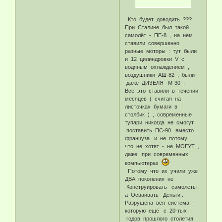
Кто будет доводить ???
При Сталине был такой
самолёт - ПЕ-8 , на нем
ставили совершенно
разные моторы : тут были
и 12 цилиндровки V с
водяным охлаждением ,
воздушники АШ-82 , были
даже ДИЗЕЛЯ М-30 .
Все это ставили в течении
месяцев ( считая на
листочках бумаги в
столбик ) , современные
тупари никогда не смогут
поставить ПС-90 вместо
француза и не потому ,
что не хотят - не МОГУТ ,
даже при современных
компьютерах
Потому что их учили уже
ДВА поколения не
Конструировать самолеты ,
а Осваивать Деньги .
Разрушена вся система -
которую ещё с 20-тых
годов прошлого столетия