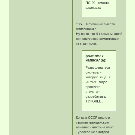
ПС-90 вместо
француза
Эээ... 16титонник вместо
8митонника?
Ну на то что бы таких мыслей
не появлялось компетенции
хватает пока.
powermax
написал(а):
Разрушена вся
система -
которую ещё с
20-тых годов
прошлого
столетия
разрабатывал
ТУПОЛЕВ .
Когда в СССР решили
строить гражданскую
авиацию - никто на опыт
Туполева не смотрел.