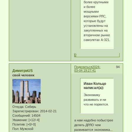
более крупными
и более
мощными
версиями РЛС,
которые будут
установлены на
закупленных на
вторичном рынке
самолетах А-321.
0
Поделиться
2024-
94
ДимитриUS
03-04 19:27:41
свой человек
Иван Кольцо
написал(а):
Экономику
развивать и ни
что не порвется.
Откуда:
Сибирь
Зарегистрирован
: 2014-02-21
Сообщений:
14504
Уважение:
[+12/-4]
а нам надобно побыстрее
Позитив:
[+0/-0]
делать ДРЛО чем
Пол:
Мужской
развивается экономика...