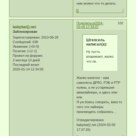
ним можно что-то делать.
0
Поделиться
2024-
102
babybat{}.net
03-05 17:33:07
Заблокирован
Зарегистрирован
: 2013-08-28
Штепсель
Сообщений:
638
написал(а):
Уважение:
[+0/-0]
Позитив:
[+1/-1]
Ну пусть
Провел на форуме:
впаривают, жалко
2 месяца 10 дней
что ли.
Последний визит:
2025-01-14 12:34:05
Жалко конечно - нам
самолеты ДРЛО, РЭБ и РТР
нужны, а не устаревшие
авиалайнеры, а здесь или-
или.
Я уж боюсь говорить, вместо
чего эти лайнеры
производить собрались...
Отредактировано
babybat{}.net (2024-03-05
17:37:25)