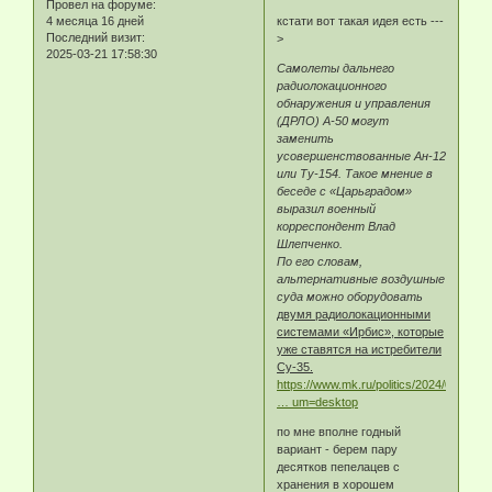
Провел на форуме:
4 месяца 16 дней
кстати вот такая идея есть ---
Последний визит:
>
2025-03-21 17:58:30
Самолеты дальнего
радиолокационного
обнаружения и управления
(ДРЛО) А-50 могут
заменить
усовершенствованные Ан-12
или Ту-154. Такое мнение в
беседе с «Царьградом»
выразил военный
корреспондент Влад
Шлепченко.
По его словам,
альтернативные воздушные
суда можно оборудовать
двумя радиолокационными
системами «Ирбис», которые
уже ставятся на истребители
Су-35.
https://www.mk.ru/politics/2024/03/04/v
… um=desktop
по мне вполне годный
вариант - берем пару
десятков пепелацев с
хранения в хорошем