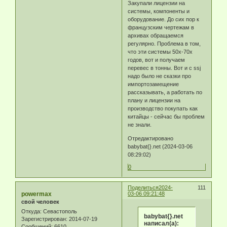
Закупали лицензии на
системы, компоненты и
оборудование. До сих пор к
французским чертежам в
архивах обращаемся
регулярно. Проблема в том,
что эти системы 50х-70х
годов, вот и получаем
перевес в тонны. Вот и с ssj
надо было не сказки про
импортозамещение
рассказывать, а работать по
плану и лицензии на
производство покупать как
китайцы - сейчас бы проблем
не знали.
Отредактировано
babybat{}.net (2024-03-06
08:29:02)
0
Поделиться
2024-
111
powermax
03-06 09:21:48
свой человек
Откуда:
Севастополь
babybat{}.net
Зарегистрирован
: 2014-07-19
написал(а):
Сообщений:
6610