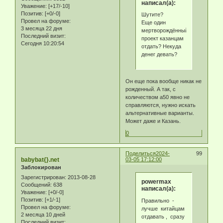
написал(а):
Уважение:
[+17/-10]
Позитив:
[+0/-0]
Шутите?
Провел на форуме:
Еще один
3 месяца 22 дня
мертворождённый
Последний визит:
проект казанцам
Сегодня 10:20:54
отдать? Некуда
денег девать?
Он еще пока вообще никак не
рожденный. А так, с
количеством а50 явно не
справляются, нужно искать
альтернативные варианты.
Может даже и Казань.
0
Поделиться
2024-
99
babybat{}.net
03-05 17:12:00
Заблокирован
Зарегистрирован
: 2013-08-28
powermax
Сообщений:
638
написал(а):
Уважение:
[+0/-0]
Позитив:
[+1/-1]
Правильно -
Провел на форуме:
лучше китайцам
2 месяца 10 дней
отдавать , сразу
Последний визит: