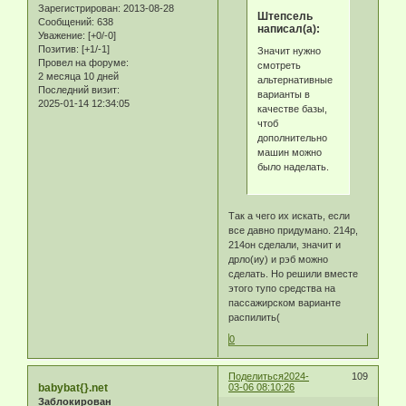
Зарегистрирован
: 2013-08-28
Штепсель
Сообщений:
638
написал(а):
Уважение:
[+0/-0]
Позитив:
[+1/-1]
Значит нужно
Провел на форуме:
смотреть
2 месяца 10 дней
альтернативные
Последний визит:
варианты в
2025-01-14 12:34:05
качестве базы,
чтоб
дополнительно
машин можно
было наделать.
Так а чего их искать, если
все давно придумано. 214р,
214он сделали, значит и
дрло(иу) и рэб можно
сделать. Но решили вместе
этого тупо средства на
пассажирском варианте
распилить(
0
Поделиться
2024-
109
babybat{}.net
03-06 08:10:26
Заблокирован