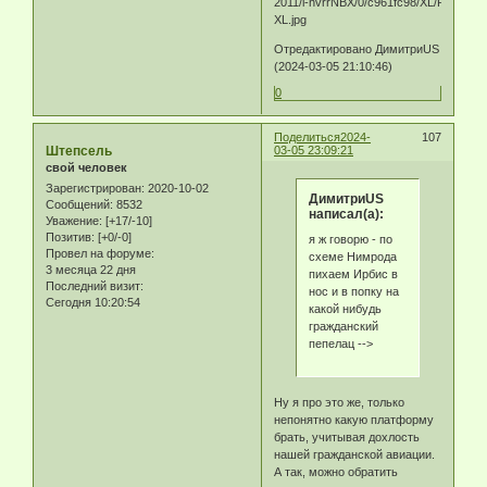
Отредактировано ДимитриUS
(2024-03-05 21:10:46)
0
Поделиться
2024-
107
Штепсель
03-05 23:09:21
свой человек
Зарегистрирован
: 2020-10-02
ДимитриUS
Сообщений:
8532
написал(а):
Уважение:
[+17/-10]
Позитив:
[+0/-0]
я ж говорю - по
Провел на форуме:
схеме Нимрода
3 месяца 22 дня
пихаем Ирбис в
Последний визит:
нос и в попку на
Сегодня 10:20:54
какой нибудь
гражданский
пепелац -->
Ну я про это же, только
непонятно какую платформу
брать, учитывая дохлость
нашей гражданской авиации.
А так, можно обратить