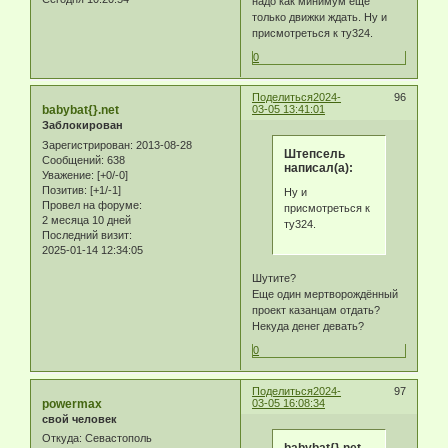
надо как минимум еще
только движки ждать. Ну и
присмотреться к ту324.
0
Поделиться
2024-
96
babybat{}.net
03-05 13:41:01
Заблокирован
Зарегистрирован
: 2013-08-28
Штепсель
Сообщений:
638
написал(а):
Уважение:
[+0/-0]
Позитив:
[+1/-1]
Ну и
Провел на форуме:
присмотреться к
2 месяца 10 дней
ту324.
Последний визит:
2025-01-14 12:34:05
Шутите?
Еще один мертворождённый
проект казанцам отдать?
Некуда денег девать?
0
Поделиться
2024-
97
powermax
03-05 16:08:34
свой человек
Откуда:
Севастополь
babybat{}.net