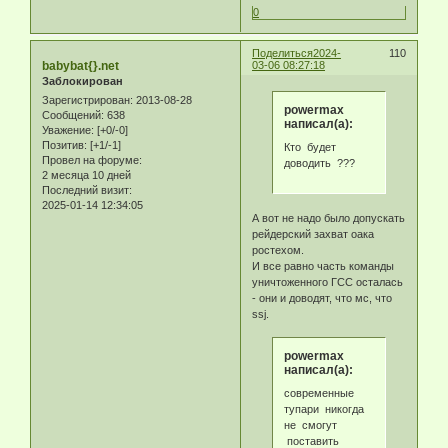
0
Поделиться
2024-
110
babybat{}.net
03-06 08:27:18
Заблокирован
Зарегистрирован
: 2013-08-28
powermax
Сообщений:
638
написал(а):
Уважение:
[+0/-0]
Позитив:
[+1/-1]
Кто будет
Провел на форуме:
доводить ???
2 месяца 10 дней
Последний визит:
2025-01-14 12:34:05
А вот не надо было допускать
рейдерский захват оака
ростехом.
И все равно часть команды
уничтоженного ГСС осталась
- они и доводят, что мс, что
ssj.
powermax
написал(а):
современные
тупари никогда
не смогут
поставить