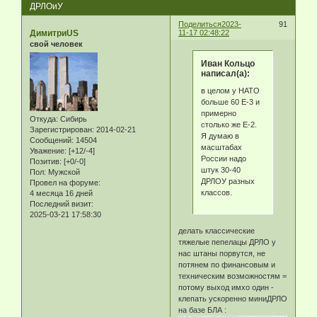
ДРЛОиУ
Поделиться
2023-
91
ДимитриUS
11-17 02:48:22
свой человек
Иван Кольцо
написал(а):
в целом у НАТО
больше 60 Е-3 и
примерно
Откуда:
Сибирь
столько же Е-2.
Зарегистрирован
: 2014-02-21
Я думаю в
Сообщений:
14504
масштабах
Уважение:
[+12/-4]
России надо
Позитив:
[+0/-0]
штук 30-40
Пол:
Мужской
ДРЛОУ разных
Провел на форуме:
классов.
4 месяца 16 дней
Последний визит:
2025-03-21 17:58:30
делать классические
тяжелые пепелацы ДРЛО у
нас штаны порвутся, не
потянем по финансовым и
техническим возможностям =
потому выход имхо один -
клепать ускоренно миниДРЛО
на базе БЛА :