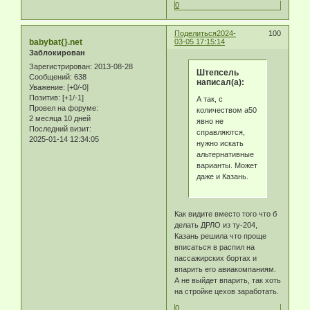
0
Поделиться
2024-
100
babybat{}.net
03-05 17:15:14
Заблокирован
Зарегистрирован
: 2013-08-28
Штепсель
Сообщений:
638
написал(а):
Уважение:
[+0/-0]
Позитив:
[+1/-1]
А так, с
Провел на форуме:
количеством а50
2 месяца 10 дней
явно не
Последний визит:
справляются,
2025-01-14 12:34:05
нужно искать
альтернативные
варианты. Может
даже и Казань.
Как видите вместо того что б
делать ДРЛО из ту-204,
Казань решила что проще
вписаться в распил на
пассажирских бортах и
впарить его авиакомпаниям.
А не выйдет впарить, так хоть
на стройке цехов заработать.
0