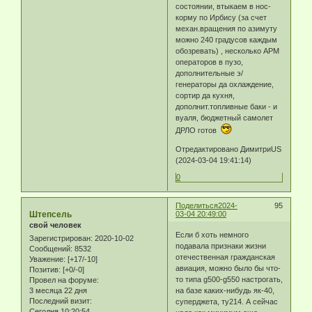
состоянии, втыкаем в нос-
корму по Ирбису (за счет
механ.вращения по азимуту
можно 240 градусов каждым
обозревать) , несколько АРМ
операторов в пузо,
дополнительные э/
генераторы да охлаждение,
сортир да кухня,
дополнит.топливные баки - и
вуаля, бюджетный самолет
ДРЛО готов
Отредактировано ДимитриUS
(2024-03-04 19:41:14)
0
Поделиться
2024-
95
Штепсель
03-04 20:49:00
свой человек
Если б хоть немного
Зарегистрирован
: 2020-10-02
подавала признаки жизни
Сообщений:
8532
отечественная гражданская
Уважение:
[+17/-10]
авиация, можно было бы что-
Позитив:
[+0/-0]
то типа g500-g550 настрогать,
Провел на форуме:
на базе каких-нибудь як-40,
3 месяца 22 дня
Последний визит:
суперджета, ту214. А сейчас
Сегодня 10:20:54