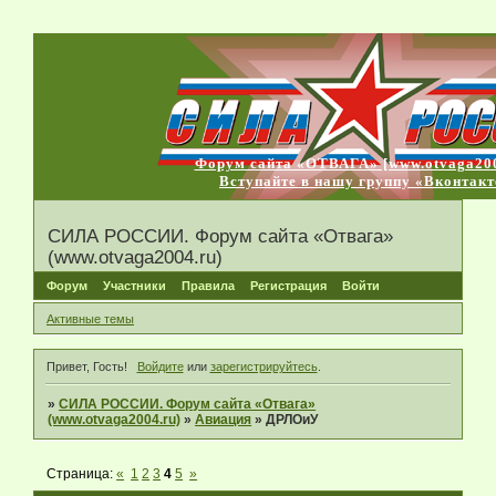
Форум сайта «ОТВАГА» [www.otvaga200
Вступайте в нашу группу «Вконтакт
СИЛА РОССИИ. Форум сайта «Отвага»
(www.otvaga2004.ru)
Форум
Участники
Правила
Регистрация
Войти
Активные темы
Привет, Гость!
Войдите
или
зарегистрируйтесь
.
»
СИЛА РОССИИ. Форум сайта «Отвага»
(www.otvaga2004.ru)
»
Авиация
»
ДРЛОиУ
Страница:
«
1
2
3
4
5
»