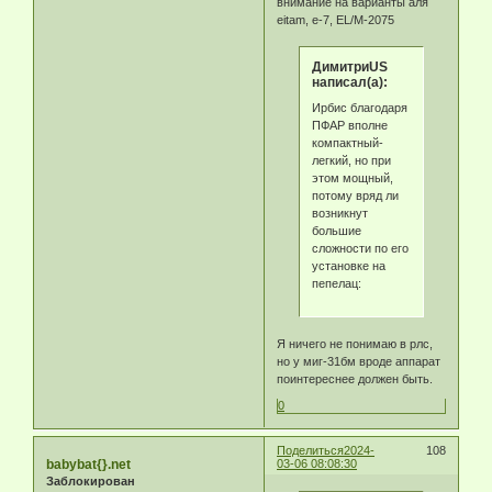
внимание на варианты аля
eitam, e-7, EL/M-2075
ДимитриUS
написал(а):
Ирбис благодаря
ПФАР вполне
компактный-
легкий, но при
этом мощный,
потому вряд ли
возникнут
большие
сложности по его
установке на
пепелац:
Я ничего не понимаю в рлс,
но у миг-31бм вроде аппарат
поинтереснее должен быть.
0
Поделиться
2024-
108
babybat{}.net
03-06 08:08:30
Заблокирован