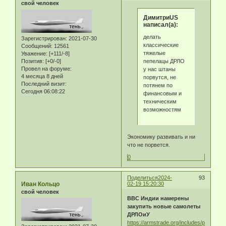
свой человек
ДимитриUS
написал(а):
делать
Зарегистрирован
: 2021-07-30
классические
Сообщений:
12561
тяжелые
Уважение:
[+111/-8]
пепелацы ДРЛО
Позитив:
[+0/-0]
Провел на форуме:
у нас штаны
4 месяца 8 дней
порвутся, не
Последний визит:
потянем по
Сегодня 06:08:22
финансовым и
техническим
возможностям
Экономику развивать и ни
что не порвется.
0
Поделиться
2024-
93
Иван Кольцо
02-19 15:20:30
свой человек
ВВС Индии намерены
закупить новые самолеты
ДРЛОиУ
https://armstrade.org/includes/periodic