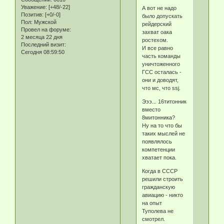
Уважение:
[+48/-22]
А вот не надо
Позитив:
[+0/-0]
было допускать
Пол:
Мужской
рейдерский
Провел на форуме:
захват оака
2 месяца 22 дня
ростехом.
Последний визит:
И все равно
Сегодня 08:59:50
часть команды
уничтоженного
ГСС осталась -
они и доводят,
что мс, что ssj.
Эээ... 16титонник
вместо
8митонника?
Ну на то что бы
таких мыслей не
появлялось
компетенции
хватает пока.
Когда в СССР
решили строить
гражданскую
авиацию - никто
на опыт
Туполева не
смотрел.