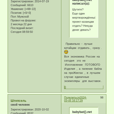
Зарегистрирован
: 2014-07-19
написал(а):
Сообщений:
6610
Уважение:
[+48/-22]
Шутите?
Позитив:
[+0/-0]
Еще один
Пол:
Мужской
мертворождённый
Провел на форуме:
проект казанцам
2 месяца 22 дня
отдать? Некуда
Последний визит:
денег девать?
Сегодня 08:59:50
Правильно - лучше
китайцам отдавать , сразу .
Вся экономика России на
сегодня это не
Изготовление ГОТОВОГО
Изделия , а пиление бабла
на проЖектах , в лучшем
случае единичные
экземпляры для выставок .
0
Поделиться
2024-
98
Штепсель
03-05 16:17:29
свой человек
Зарегистрирован
: 2020-10-02
babybat{}.net
Сообщений:
8532