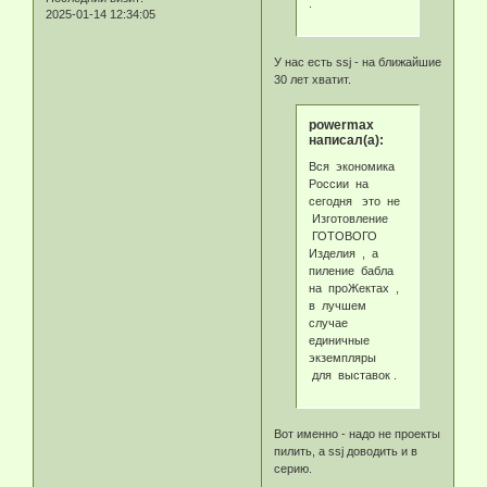
.
2025-01-14 12:34:05
У нас есть ssj - на ближайшие
30 лет хватит.
powermax
написал(а):
Вся экономика
России на
сегодня это не
Изготовление
ГОТОВОГО
Изделия , а
пиление бабла
на проЖектах ,
в лучшем
случае
единичные
экземпляры
для выставок .
Вот именно - надо не проекты
пилить, а ssj доводить и в
серию.