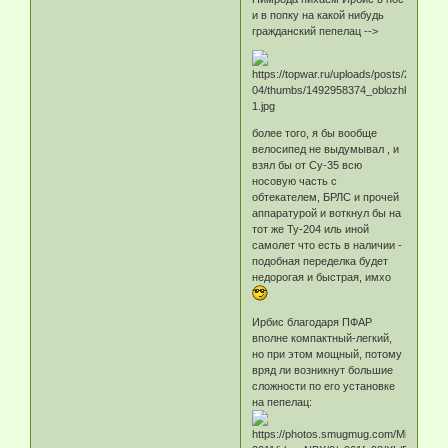
и в попку на какой нибудь
гражданский пепелац -->
более того, я бы вообще
велосипед не выдумывал , и
взял бы от Су-35 всю
носовую часть с
обтекателем, БРЛС и прочей
аппаратурой и воткнул бы на
тот же Ту-204 иль иной
самолет что есть в наличии -
подобная переделка будет
недорогая и быстрая, имхо
Ирбис благодаря ПФАР
вполне компактный-легкий,
но при этом мощный, потому
вряд ли возникнут большие
сложности по его установке
на пепелац: