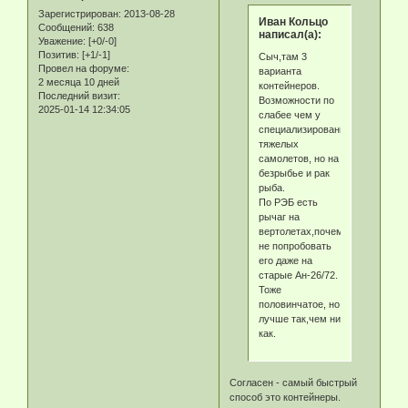
Зарегистрирован
: 2013-08-28
Иван Кольцо
Сообщений:
638
написал(а):
Уважение:
[+0/-0]
Позитив:
[+1/-1]
Сыч,там 3
Провел на форуме:
варианта
2 месяца 10 дней
контейнеров.
Последний визит:
Возможности по
2025-01-14 12:34:05
слабее чем у
специализированых
тяжелых
самолетов, но на
безрыбье и рак
рыба.
По РЭБ есть
рычаг на
вертолетах,почему
не попробовать
его даже на
старые Ан-26/72.
Тоже
половинчатое, но
лучше так,чем ни
как.
Согласен - самый быстрый
способ это контейнеры.