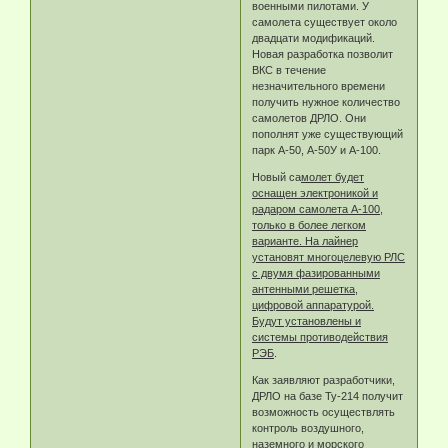
военными пилотами. У
самолета существует около
двадцати модификаций.
Новая разработка позволит
ВКС в течение
незначительного времени
получить нужное количество
самолетов ДРЛО. Они
пополнят уже существующий
парк А-50, А-50У и А-100.
Новый са
молет будет
оснащен электроникой и
радаром самолета А-100,
только в более легком
варианте. На лайнер
установят многоцелевую РЛС
с двумя фазированными
антенными решетка,
цифровой аппаратурой.
Будут установлены и
системы противодействия
РЭБ
.
Как заявляют разработчики,
ДРЛО на базе Ту-214 получит
возможность осуществлять
контроль воздушного,
наземного и морского