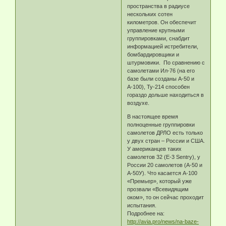
пространства в радиусе
нескольких сотен
километров. Он обеспечит
управление крупными
группировками, снабдит
информацией истребители,
бомбардировщики и
штурмовики. По сравнению с
самолетами Ил-76 (на его
базе были созданы А-50 и
А-100), Ту-214 способен
гораздо дольше находиться в
воздухе.
В настоящее время
полноценные группировки
самолетов ДРЛО есть только
у двух стран – России и США.
У американцев таких
самолетов 32 (Е-3 Sentry), у
России 20 самолетов (А-50 и
А-50У). Что касается А-100
«Премьер», который уже
прозвали «Всевидящим
оком», то он сейчас проходит
испытания.
Подробнее на:
http://avia.pro/news/na-baze-