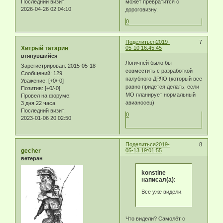
Последний визит:
может превратится с
2026-04-26 02:04:10
дороговизну.
0
Поделиться
2019-
7
Хитрый татарин
05-10 16:45:45
втянувшийся
Логичней было бы
Зарегистрирован
: 2015-05-18
совместить с разработкой
Сообщений:
129
палубного ДРЛО (который все
Уважение:
[+0/-0]
равно придется делать, если
Позитив:
[+0/-0]
МО планирует нормальный
Провел на форуме:
авианосец)
3 дня 22 часа
Последний визит:
0
2023-01-06 20:02:50
Поделиться
2019-
8
gecher
05-13 19:01:55
ветеран
konstine
написал(а):
Все уже видели.
Что видели? Самолёт с