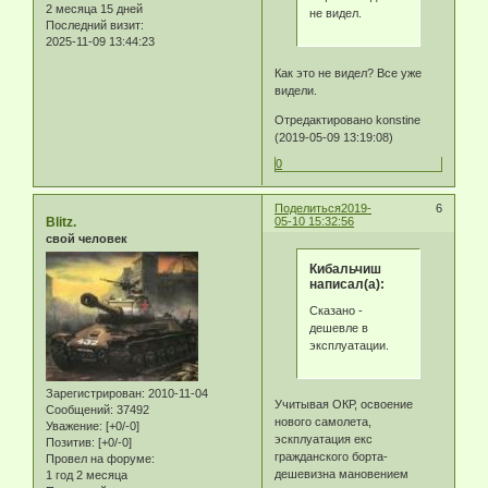
2 месяца 15 дней
не видел.
Последний визит:
2025-11-09 13:44:23
Как это не видел? Все уже
видели.
Отредактировано konstine
(2019-05-09 13:19:08)
0
Поделиться
2019-
6
Blitz.
05-10 15:32:56
свой человек
Кибальчиш
написал(а):
Сказано -
дешевле в
эксплуатации.
Зарегистрирован
: 2010-11-04
Учитывая ОКР, освоение
Сообщений:
37492
нового самолета,
Уважение:
[+0/-0]
эскплуатация екс
Позитив:
[+0/-0]
гражданского борта-
Провел на форуме:
дешевизна мановением
1 год 2 месяца