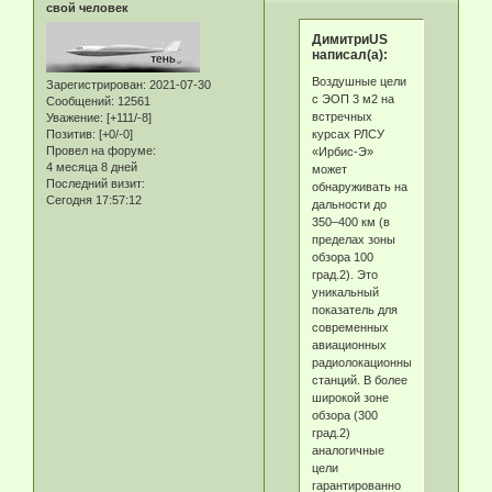
свой человек
ДимитриUS
написал(а):
Воздушные цели
Зарегистрирован
: 2021-07-30
с ЭОП 3 м2 на
Сообщений:
12561
встречных
Уважение:
[+111/-8]
курсах РЛСУ
Позитив:
[+0/-0]
Провел на форуме:
«Ирбис-Э»
4 месяца 8 дней
может
Последний визит:
обнаруживать на
Сегодня 17:57:12
дальности до
350–400 км (в
пределах зоны
обзора 100
град.2). Это
уникальный
показатель для
современных
авиационных
радиолокационных
станций. В более
широкой зоне
обзора (300
град.2)
аналогичные
цели
гарантированно