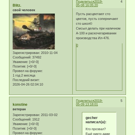
Поделиться
2019-
4
Blitz.
05-08 16:05:20
свой человек
Пусть расцветают сто
цветов, пусть соперничают
сто школ©
Смсыл делать при наличном
А-100 и раскочегаривании
производства Ил-476.
0
Зарегистрирован
: 2010-11-04
Сообщений:
37492
Уважение:
[+0/-0]
Позитив:
[+0/-0]
Провел на форуме:
1 год 2 месяца
Последний визит:
2026-04-26 02:04:10
Поделиться
2019-
5
konstine
05-09 13:18:01
ветеран
Зарегистрирован
: 2011-03-02
gecher
Сообщений:
1912
написал(а):
Уважение:
[+0/-0]
Позитив:
[+0/-0]
Кто прозвал?
Провел на форуме:
Ещё никто даже