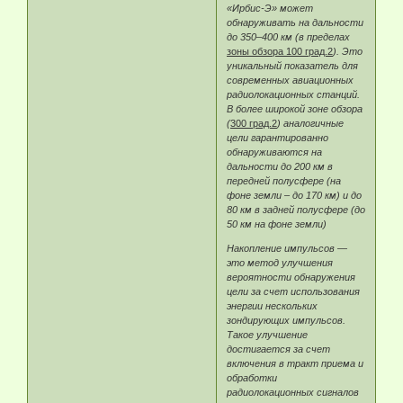
«Ирбис-Э» может
обнаруживать на дальности
до 350–400 км (в пределах
зоны обзора 100 град.2
). Это
уникальный показатель для
современных авиационных
радиолокационных станций.
В более широкой зоне обзора
(
300 град.2
) аналогичные
цели гарантированно
обнаруживаются на
дальности до 200 км в
передней полусфере (на
фоне земли – до 170 км) и до
80 км в задней полусфере (до
50 км на фоне земли)
Накопление импульсов —
это метод улучшения
вероятности обнаружения
цели за счет использования
энергии нескольких
зондирующих импульсов.
Такое улучшение
достигается за счет
включения в тракт приема и
обработки
радиолокационных сигналов