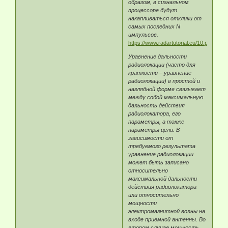
образом, в сигнальном
процессоре будут
накапливаться отклики от
самых последних N
импульсов.
https://www.radartutorial.eu/10.processi
Уравнение дальности
радиолокации (часто для
краткости – уравнение
радиолокации) в простой и
наглядной форме связывает
между собой максимальную
дальность действия
радиолокатора, его
параметры, а также
параметры цели. В
зависимости от
требуемого результата
уравнение радиолокации
может быть записано
относительно
максимальной дальности
действия радиолокатора
или относительно
мощности
электромагнитной волны на
входе приемной антенны. Во
втором случае мощность