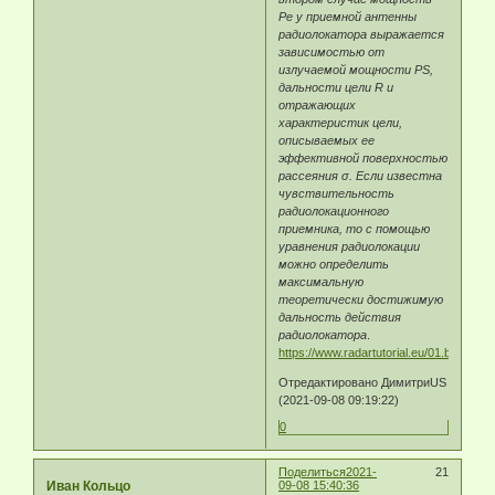
Pe у приемной антенны
радиолокатора выражается
зависимостью от
излучаемой мощности PS,
дальности цели R и
отражающих
характеристик цели,
описываемых ее
эффективной поверхностью
рассеяния σ. Если известна
чувствительность
радиолокационного
приемника, то с помощью
уравнения радиолокации
можно определить
максимальную
теоретически достижимую
дальность действия
радиолокатора
.
https://www.radartutorial.eu/01.basics/rb
Отредактировано ДимитриUS
(2021-09-08 09:19:22)
0
Поделиться
2021-
21
Иван Кольцо
09-08 15:40:36