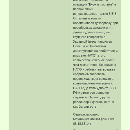
операции "Буря в пустыне" в
первой линии
использовалось только 5 Е-3.
Остальные только
обеспечивали дозаправку при
перебросках авиации и т.п.
Далее судите сами - для
крупного конфликта с
Украиной (плюс например
Польша и Прибалтика
действующие на свой страх и
риск вне НАТО) этого
количества наверное более
чем достаточно. Конфликт с
НАТО - ребятки, вы всерьез
собрались завоевать
превосходство в воздухе в
конвенциональной войне с
НАТО? Да хоть удвойте ВВП
РФ и этого все равно не
случится. На них другие
револьверы должны быть и
как бы они есть.
Отредактировано
Механический кот (2021-09-
08 18:33:14)