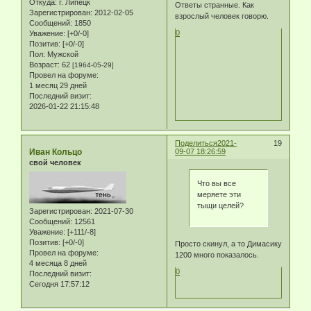
Откуда:
г. Липецк
Ответы странные. Как
Зарегистрирован
: 2012-02-05
взрослый человек говорю.
Сообщений:
1850
0
Уважение:
[+0/-0]
Позитив:
[+0/-0]
Пол:
Мужской
Возраст:
62
[1964-05-29]
Провел на форуме:
1 месяц 29 дней
Последний визит:
2026-01-22 21:15:48
Поделиться
2021-
19
Иван Кольцо
09-07 18:26:59
свой человек
Что вы все
меряете эти
тыщи целей?
Зарегистрирован
: 2021-07-30
Сообщений:
12561
Уважение:
[+111/-8]
Позитив:
[+0/-0]
Просто скинул, а то Димасику
Провел на форуме:
1200 много показалось.
4 месяца 8 дней
0
Последний визит:
Сегодня 17:57:12