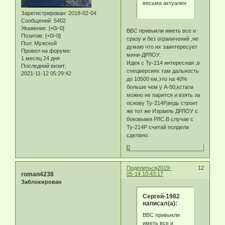
весьма актуален
Зарегистрирован
: 2018-02-04
Сообщений:
5402
Уважение:
[+0/-0]
ВВС привыкли иметь все и
Позитив:
[+0/-0]
сразу и без ограничений ,не
Пол:
Мужской
думаю что их заинтересует
Провел на форуме:
мини-ДРЛОУ.
1 месяц 24 дня
Идея с Ту-214 интересная ,в
Последний визит:
спецверсиях там дальность
2021-11-12 05:29:42
до 10500 км,это на 40%
больше чем у А-50,кстати
можно не парится и взять за
основу Ту-214Р,ведь строит
же тот же Израиль ДРЛОУ с
боковыми РЛС.В случае с
Ту-214Р считай полдела
сделано.
0
Поделиться
2019-
12
roman4238
05-14 10:43:17
Заблокирован
Сергей-1982
написал(а):
ВВС привыкли
иметь все и