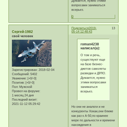
Думается, нужно этими
вопросами заниматься
всерьез.
0
Поделиться
2019-
13
Сергей-1982
05-14 12:48:43
свой человек
roman4238
написал(а):
О том и речь,
существуют еще
на базе бизнес-
джетов самолеты
Зарегистрирован
: 2018-02-04
разведки и ДРЛО.
Сообщений:
5402
Думается, нужно
Уважение:
[+0/-0]
этими вопросами
Позитив:
[+0/-0]
заниматься
Пол:
Мужской
Провел на форуме:
всерьез.
1 месяц 24 дня
Последний визит:
2021-11-12 05:29:42
Но они не аналоги и не
конкуренты Хокаи,они ближе
как раз к А-50,по краинее
мере по дальности и времени
нахождения в