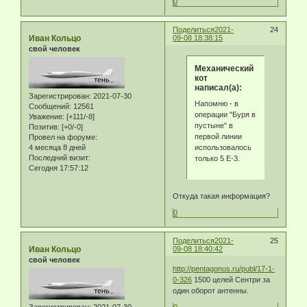
0
Поделиться
2021-
24
Иван Кольцо
09-08 18:38:15
свой человек
Механический
кот
написал(а):
Зарегистрирован
: 2021-07-30
Напомню - в
Сообщений:
12561
операции "Буря в
Уважение:
[+111/-8]
пустыне" в
Позитив:
[+0/-0]
первой линии
Провел на форуме:
использовалось
4 месяца 8 дней
Последний визит:
только 5 Е-3.
Сегодня 17:57:12
Откуда такая информация?
0
Поделиться
2021-
25
Иван Кольцо
09-08 18:40:42
свой человек
http://pentagonus.ru/publ/17-1-
0-326
1500 целей Сентри за
один оборот антенны.