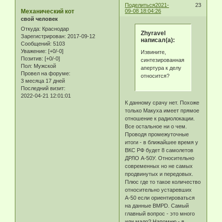
Поделиться
2021-
23
Механический кот
09-08 18:04:26
свой человек
Откуда:
Краснодар
Zhyravel
Зарегистрирован
: 2017-09-12
написал(а):
Сообщений:
5103
Уважение:
[+0/-0]
Извините,
Позитив:
[+0/-0]
синтезированная
Пол:
Мужской
апертура к делу
Провел на форуме:
относится?
3 месяца 17 дней
Последний визит:
2022-04-21 12:01:01
К данному срачу нет. Похоже
только Макуха имеет прямое
отношение к радиолокации.
Все остальное ни о чем.
Проводя промежуточные
итоги - в ближайшее время у
ВКС РФ будет 8 самолетов
ДРЛО А-50У. Относительно
современных но не самых
продвинутых и передовых.
Плюc где то такое количество
относительно устаревших
А-50 если ориентироваться
на данные BMPD. Самый
главный вопрос - это много
или мало? Напомню - в