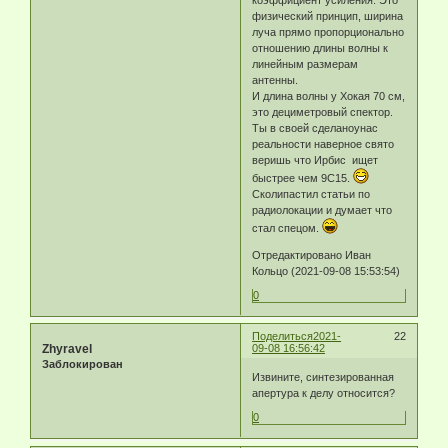
коэффициент усиления. Это
физический принцип, ширина
луча прямо пропорционально
отношению длины волны к
линейным размерам
антенны.
И длина волны у Хокая 70 см,
это дециметровый спектор.
Ты в своей сделаноунас
реальности наверное свято
веришь что Ирбис ищет
быстрее чем 9С15.
Сколипастил статьи по
радиолокации и думает что
стал спецом.
Отредактировано Иван
Кольцо (2021-09-08 15:53:54)
0
Поделиться
2021-
22
Zhyravel
09-08 16:56:42
Заблокирован
Извините, синтезированная
апертура к делу относится?
0