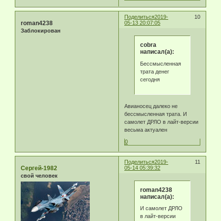
Поделиться
2019-
10
roman4238
05-13 20:07:05
Заблокирован
cobra
написал(а):
Бессмысленная
трата денег
сегодня
Авианосец далеко не
бессмысленная трата. И
самолет ДРЛО в лайт-версии
весьма актуален
0
Поделиться
2019-
11
Сергей-1982
05-14 05:39:32
свой человек
roman4238
написал(а):
И самолет ДРЛО
в лайт-версии