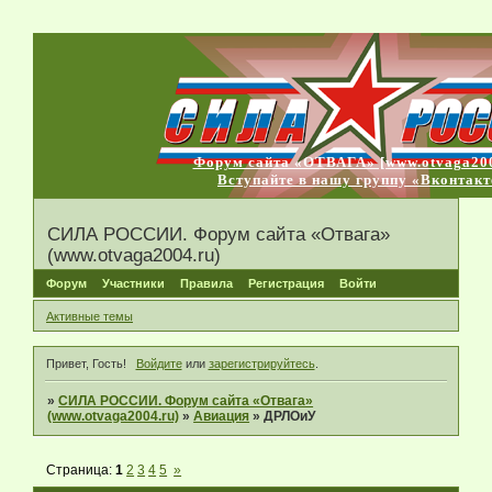
Форум сайта «ОТВАГА» [www.otvaga200
Вступайте в нашу группу «Вконтакт
СИЛА РОССИИ. Форум сайта «Отвага»
(www.otvaga2004.ru)
Форум
Участники
Правила
Регистрация
Войти
Активные темы
Привет, Гость!
Войдите
или
зарегистрируйтесь
.
»
СИЛА РОССИИ. Форум сайта «Отвага»
(www.otvaga2004.ru)
»
Авиация
»
ДРЛОиУ
Страница:
1
2
3
4
5
»