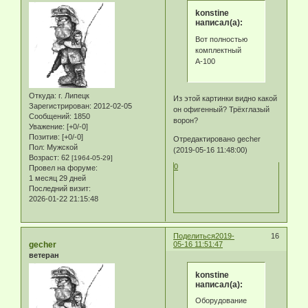
konstine
написал(а):
Вот полностью
комплектный
А-100
Откуда:
г. Липецк
Из этой картинки видно какой
Зарегистрирован
: 2012-02-05
он офигенный? Трёхглазый
Сообщений:
1850
ворон?
Уважение:
[+0/-0]
Позитив:
[+0/-0]
Отредактировано gecher
Пол:
Мужской
(2019-05-16 11:48:00)
Возраст:
62
[1964-05-29]
0
Провел на форуме:
1 месяц 29 дней
Последний визит:
2026-01-22 21:15:48
Поделиться
2019-
16
gecher
05-16 11:51:47
ветеран
konstine
написал(а):
Оборудование