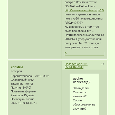
воздухе.Возьмем тот же
G550 AEW/CAEW Eitam
http://www.airwar.ru/enc/spy/g550aew.ht
потолок и дальность выше
чем у А-50,по возможностям
РЛС,тут?????
Ну и проблема в том чтоб
было все свое,а тут.....
Почти полностью свои только
204/214 ,Супер Джет не наш
по сути,по МС-21 тоже куча
импорта,вот и весь ответ.
0
Поделиться
2019-
14
konstine
05-14 16:59:40
ветеран
Зарегистрирован
: 2011-03-02
gecher
Сообщений:
1912
написал(а):
Уважение:
[+0/-0]
Позитив:
[+0/-0]
Что видели?
Провел на форуме:
Самолёт с
2 месяца 15 дней
антенной?
Последний визит:
Состав
2025-11-09 13:44:23
оборудования не
озвучите?