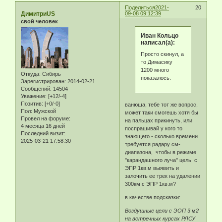
Поделиться
2021-
20
ДимитриUS
09-08 09:12:39
свой человек
Иван Кольцо
написал(а):
Просто скинул, а
то Димасику
1200 много
Откуда:
Сибирь
показалось.
Зарегистрирован
: 2014-02-21
Сообщений:
14504
Уважение:
[+12/-4]
Позитив:
[+0/-0]
ванюша, тебе тот же вопрос,
Пол:
Мужской
может таки смогешь хотя бы
Провел на форуме:
на пальцах прикинуть, или
4 месяца 16 дней
поспрашивай у кого то
Последний визит:
знающего - сколько времени
2025-03-21 17:58:30
требуется радару см-
диапазона, чтобы в режиме
"карандашного луча" цель с
ЭПР 1кв.м выявить и
залочить ее трек на удалении
300км с ЭПР 1кв.м?
в качестве подсказки:
Воздушные цели с ЭОП 3 м2
на встречных курсах РЛСУ