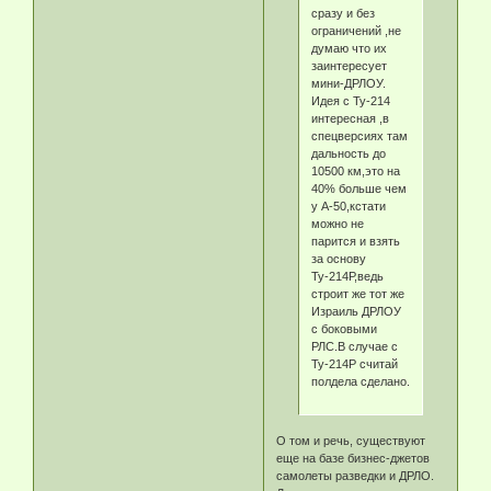
сразу и без
ограничений ,не
думаю что их
заинтересует
мини-ДРЛОУ.
Идея с Ту-214
интересная ,в
спецверсиях там
дальность до
10500 км,это на
40% больше чем
у А-50,кстати
можно не
парится и взять
за основу
Ту-214Р,ведь
строит же тот же
Израиль ДРЛОУ
с боковыми
РЛС.В случае с
Ту-214Р считай
полдела сделано.
О том и речь, существуют
еще на базе бизнес-джетов
самолеты разведки и ДРЛО.