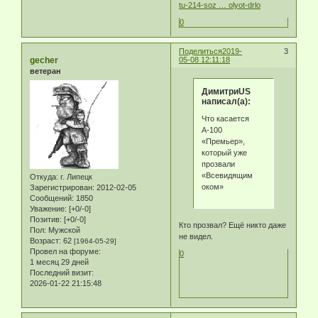
tu-214-soz … olyot-drlo
0
Поделиться
2019-
3
gecher
05-08 12:11:18
ветеран
ДимитриUS
написал(а):
Что касается
А-100
«Премьер»,
который уже
прозвали
«Всевидящим
Откуда:
г. Липецк
оком»
Зарегистрирован
: 2012-02-05
Сообщений:
1850
Уважение:
[+0/-0]
Позитив:
[+0/-0]
Кто прозвал? Ещё никто даже
Пол:
Мужской
не видел.
Возраст:
62
[1964-05-29]
Провел на форуме:
0
1 месяц 29 дней
Последний визит:
2026-01-22 21:15:48