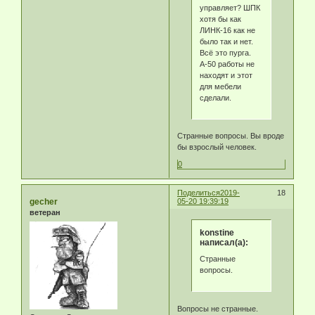
управляет? ШПК
хотя бы как
ЛИНК-16 как не
было так и нет.
Всё это пурга.
А-50 работы не
находят и этот
для мебели
сделали.
Странные вопросы. Вы вроде
бы взрослый человек.
0
Поделиться
2019-
18
gecher
05-20 19:39:19
ветеран
konstine
написал(а):
Странные
вопросы.
Вопросы не странные.