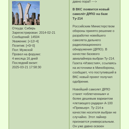
давно пора!! --->
В ВКС появится новый
самолёт ДРЛО на базе
Ту-214
Российским Министерством
Откуда:
Сибирь
обороны принято решение о
Зарегистрирован
: 2014-02-21
разработке новейшего
Сообщений:
14504
самолета дальнего
Уважение:
[+12/-4]
радиолокационного
Позитив:
[+0/-0]
обнаружения (ДРЛО). В
Пол:
Мужской
качестве базового
Провел на форуме:
4 месяца 16 дней
авиалайнера выбран Ту-214.
Последний визит:
Газета «Известия», ссылаясь
2025-03-21 17:58:30
на источники в Минобороны,
сообщает, что поступивший в
ВКС новый проект получил
одобрение.
Новейший самолет ДРЛО
станет «облегченным» и
более дешевым вариантом
«летающего радара» А-100
«Премьер». Ту-214 в
качестве носителя выбран не
случайно. Этот лайнер
признается универсальным.
Он уже давно освоен