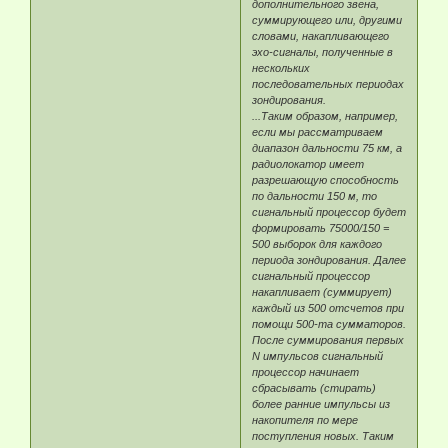
дополнительного звена,
суммирующего или, другими
словами, накапливающего
эхо-сигналы, полученные в
нескольких
последовательных периодах
зондирования.
...Таким образом, например,
если мы рассматриваем
диапазон дальности 75 км, а
радиолокатор имеет
разрешающую способность
по дальности 150 м, то
сигнальный процессор будет
формировать 75000/150 =
500 выборок для каждого
периода зондирования. Далее
сигнальный процессор
накапливает (суммирует)
каждый из 500 отсчетов при
помощи 500-та сумматоров.
После суммирования первых
N импульсов сигнальный
процессор начинает
сбрасывать (стирать)
более ранние импульсы из
накопителя по мере
поступления новых. Таким