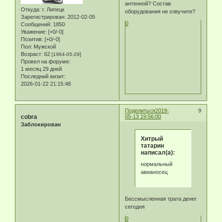
антенной? Состав
Откуда:
г. Липецк
оборудования не озвучите?
Зарегистрирован
: 2012-02-05
0
Сообщений:
1850
Уважение:
[+0/-0]
Позитив:
[+0/-0]
Пол:
Мужской
Возраст:
62
[1964-05-29]
Провел на форуме:
1 месяц 29 дней
Последний визит:
2026-01-22 21:15:48
Поделиться
2019-
9
cobra
05-13 19:56:00
Заблокирован
Хитрый
татарин
написал(а):
нормальный
авианосец
Бессмысленная трата денег
сегодня
0