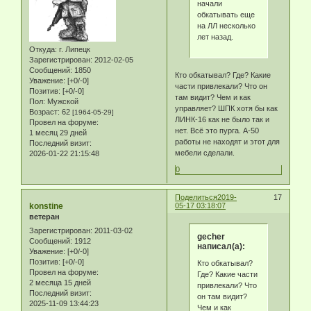
начали
обкатывать еще
на ЛЛ несколько
лет назад.
Откуда:
г. Липецк
Зарегистрирован
: 2012-02-05
Сообщений:
1850
Кто обкатывал? Где? Какие
Уважение:
[+0/-0]
части привлекали? Что он
Позитив:
[+0/-0]
там видит? Чем и как
Пол:
Мужской
управляет? ШПК хотя бы как
Возраст:
62
[1964-05-29]
ЛИНК-16 как не было так и
Провел на форуме:
нет. Всё это пурга. А-50
1 месяц 29 дней
работы не находят и этот для
Последний визит:
мебели сделали.
2026-01-22 21:15:48
0
Поделиться
2019-
17
konstine
05-17 03:18:07
ветеран
Зарегистрирован
: 2011-03-02
gecher
Сообщений:
1912
написал(а):
Уважение:
[+0/-0]
Позитив:
[+0/-0]
Кто обкатывал?
Провел на форуме:
Где? Какие части
2 месяца 15 дней
привлекали? Что
Последний визит:
он там видит?
2025-11-09 13:44:23
Чем и как