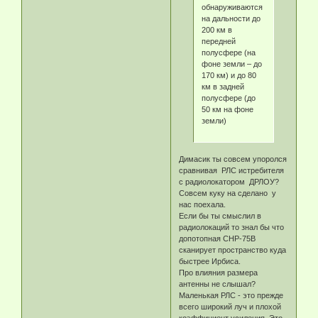
обнаруживаются
на дальности до
200 км в
передней
полусфере (на
фоне земли – до
170 км) и до 80
км в задней
полусфере (до
50 км на фоне
земли)
Димасик ты совсем упоролся
сравнивая РЛС истребителя
с радиолокатором ДРЛОУ?
Совсем куку на сделано у
нас поехала.
Если бы ты смыслил в
радиолокаций то знал бы что
допотопная СНР-75В
сканирует пространство куда
быстрее Ирбиса.
Про влияния размера
антенны не слышал?
Маленькая РЛС - это прежде
всего широкий луч и плохой