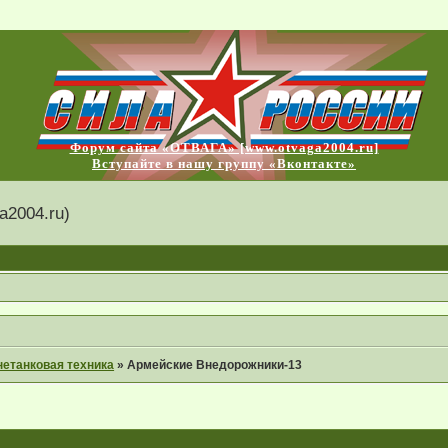
Форум сайта «ОТВАГА» [www.otvaga2004.ru]
Вступайте в нашу группу «Вконтакте»
2004.ru)
етанковая техника
»
Армейские Внедорожники-13