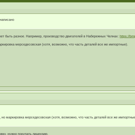
 написано
жет быть разное. Например, производство двигателей в Набережных Челнах:
https://bm
ркировка мерседесовская (хотя, возможно, что часть деталей все же импортные).
 но маркировка мерседесовская (хотя, возможно, что часть деталей все же импортные
вку, нужно покупать лицензию.