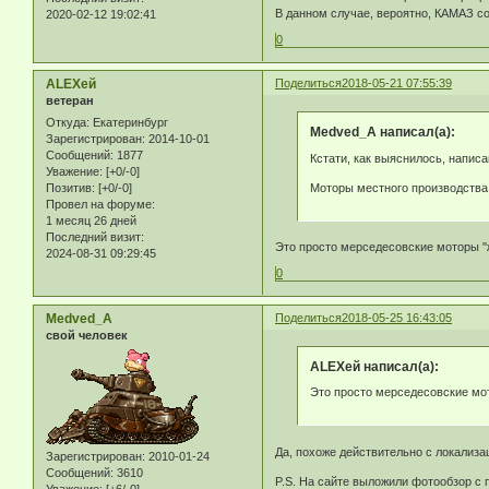
В данном случае, вероятно, КАМАЗ с
2020-02-12 19:02:41
0
АLEXей
Поделиться
2018-05-21 07:55:39
ветеран
Откуда:
Екатеринбург
Medved_A написал(а):
Зарегистрирован
: 2014-10-01
Сообщений:
1877
Кстати, как выяснилось, напис
Уважение:
[+0/-0]
Моторы местного производства,
Позитив:
[+0/-0]
Провел на форуме:
1 месяц 26 дней
Последний визит:
Это просто мерседесовские моторы "
2024-08-31 09:29:45
0
Medved_A
Поделиться
2018-05-25 16:43:05
свой человек
АLEXей написал(а):
Это просто мерседесовские мот
Да, похоже действительно с локализ
Зарегистрирован
: 2010-01-24
Сообщений:
3610
P.S. На сайте выложили фотообзор с 