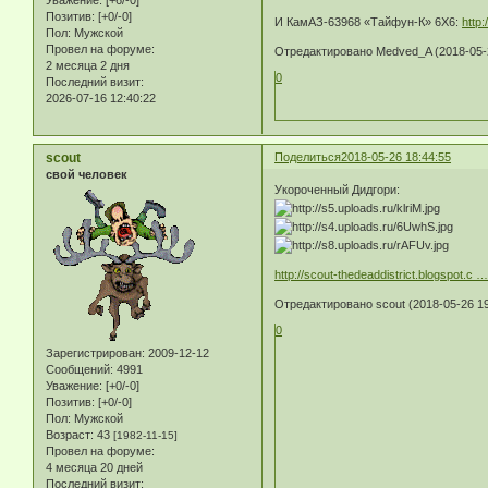
Уважение:
[+6/-0]
Позитив:
[+0/-0]
И КамАЗ-63968 «Тайфун-К» 6Х6:
http
Пол:
Мужской
Провел на форуме:
Отредактировано Medved_A (2018-05-2
2 месяца 2 дня
0
Последний визит:
2026-07-16 12:40:22
scout
Поделиться
2018-05-26 18:44:55
свой человек
Укороченный Дидгори:
http://scout-thedeaddistrict.blogspot.c 
Отредактировано scout (2018-05-26 19
0
Зарегистрирован
: 2009-12-12
Сообщений:
4991
Уважение:
[+0/-0]
Позитив:
[+0/-0]
Пол:
Мужской
Возраст:
43
[1982-11-15]
Провел на форуме:
4 месяца 20 дней
Последний визит: