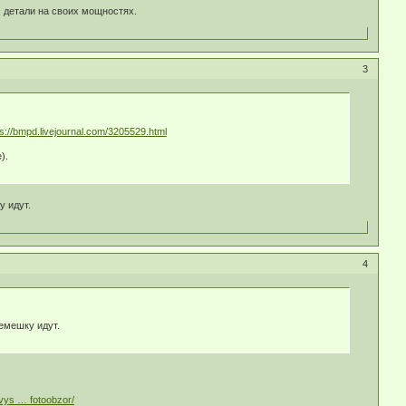
 детали на своих мощностях.
3
ps://bmpd.livejournal.com/3205529.html
).
у идут.
4
емешку идут.
/vys … fotoobzor/