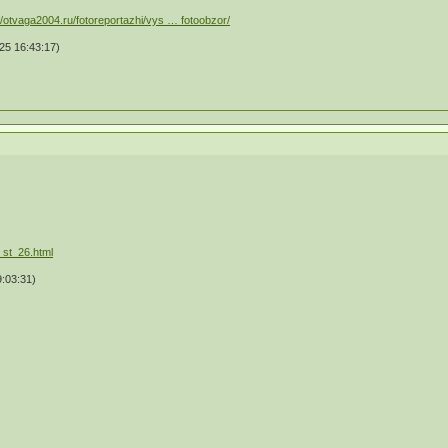
://otvaga2004.ru/fotoreportazhi/vys … fotoobzor/
5 16:43:17)
… st_26.html
:03:31)