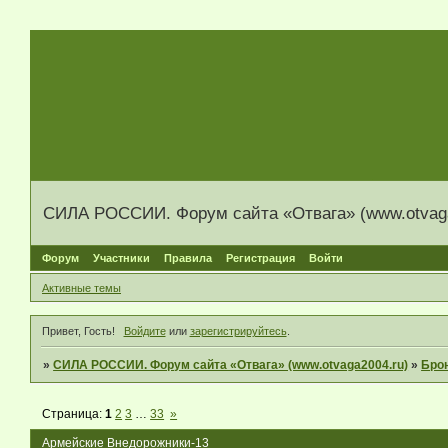
СИЛА РОССИИ. Форум сайта «Отвага» (www.otvaga
Форум
Участники
Правила
Регистрация
Войти
Активные темы
Привет, Гость!
Войдите
или
зарегистрируйтесь
.
»
СИЛА РОССИИ. Форум сайта «Отвага» (www.otvaga2004.ru)
»
Брон
Страница:
1
2
3
…
33
»
Армейские Внедорожники-13