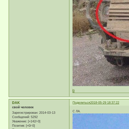
0
DAK
Поделиться
2018-05-29 18:37:22
свой человек
С ЛА.
Зарегистрирован
: 2014-03-13
Сообщений:
5292
Уважение:
[+142/-0]
Позитив:
[+0/-0]