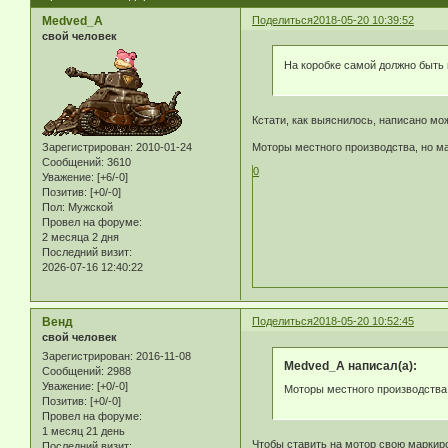
Medved_A
Поделиться
2018-05-20 10:39:52
свой человек
На коробке самой должно быть
Кстати, как выяснилось, написано мо
Моторы местного производства, но ма
Зарегистрирован
: 2010-01-24
Сообщений:
3610
0
Уважение:
[+6/-0]
Позитив:
[+0/-0]
Пол:
Мужской
Провел на форуме:
2 месяца 2 дня
Последний визит:
2026-07-16 12:40:22
Венд
Поделиться
2018-05-20 10:52:45
свой человек
Зарегистрирован
: 2016-11-08
Medved_A написал(а):
Сообщений:
2988
Уважение:
[+0/-0]
Моторы местного производства,
Позитив:
[+0/-0]
Провел на форуме:
1 месяц 21 день
Чтобы ставить на мотор свою маркиро
Последний визит: