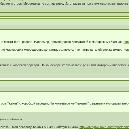
обирает моторы Мерседеса по соглашению. Изготавливая при этом некоторые, важные,
ано может быть разное. Например, производство двигателей в Набережных Челнах:
htt
 но маркировка мерседесовская (хотя, возможно, что часть деталей все же импортные
женят" с коробкой передач. На конвейере же "камазы" с разными моторами вперемешк
оры "женят" с коробкой передач. На конвейере же "камазы" с разными моторами впер
ацией проблемы.
показа 5 мая сего года КамАЗ-53949 «Тайфун-К» 4Х4:
http://otvaga2004.ru/fotoreportazhi