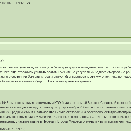
018-06-15 09:43:12)
а):
как не хватало уже зарядов; солдаты били друг друга прикладами, кололи штыками, р
бе, все еще старались убивать врагов. Русские не уступали им; одного смертельно 
сак не в состоянии был двинуться и должен был переносить это мучение, пока не подо
а была, есть и надеюсь будет... Не все измеряется в граммах.
1945-ом, рекомендую вспомнить и КТО брал этот самый Берлин. Советской пехоты был
аемая на прямую наводку(вплоть до мортир калибра 280мм -- что и отметила кинохрони
ки из Средней Азии и с Кавказа что сильно сказалось на боеспособности(рекомендую 
шали основную задачу дивизии... Советская пехота образца 1941-42 годов была не в 
генералы, участвовавшие в Первой и Второй Мировой отмечали что и германская пехо
-06-15 15:33:43)