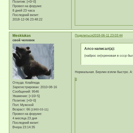
Позитив:
[+0/-0]
Провел на форуме:
8 дней 23 часа
Последний визит:
2018-12-06 23:48:22
Meskiukas
Поделиться
2018-06-11 23:03:44
свой человек
Алсо написал(а):
{наброс он}хреновая в ссср бы
Нормальная. Берлин взяли быстро. А 
0
Откуда:
Клайпеда
Зарегистрирован
: 2010-08-16
Сообщений:
9546
Уважение:
[+10/-5]
Позитив:
[+0/-0]
Пол:
Мужской
Возраст:
66
[1960-03-11]
Провел на форуме:
4 месяца 23 дня
Последний визит:
Вчера 23:14:35