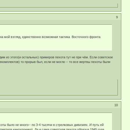
9
на мой взгляд, единственно возможная тактика Восточного фронта
м из этого(и остальных) примеров пехота тут не при чём. Если советское
комплектов) то прорыв был, если не могло -- то все жертвы пехоты были
10
ты было не много-- по 3-4 тысячи в стрелковых дивизиях. И путь ей
тметила кинохроника). Да и сама советская пехота образца 1945 года