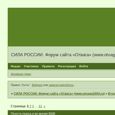
СИЛА РОССИИ. Форум сайта «Отвага» (www.otvaga
Форум
Участники
Правила
Регистрация
Войти
Активные темы
Привет, Гость!
Войдите
или
зарегистрируйтесь
.
»
СИЛА РОССИИ. Форум сайта «Отвага» (www.otvaga2004.ru)
»
Вто
Страница:
1
2
3
…
31
»
Пехота перед и во время ВМВ