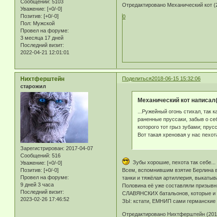
Сообщений:
5103
Отредактировано Механический кот (2
Уважение:
[+0/-0]
Позитив:
[+0/-0]
0
Пол:
Мужской
Провел на форуме:
3 месяца 17 дней
Последний визит:
2022-04-21 12:01:01
Нихтферштейн
Поделиться
2018-06-15 15:32:06
старожил
Механический кот написал(
...Ружейный огонь стихал, так 
раненные пруссаки, забыв о се
которого тот грыз зубами; прус
Вот такая хреновая у нас пехот
Зарегистрирован
: 2017-04-07
Сообщений:
516
Зубы хорошие, пехота так себе...
Уважение:
[+0/-0]
Всем, вспомнившим взятие Берлина в 
Позитив:
[+0/-0]
Провел на форуме:
танки и тяжёлая артиллерия, выкатыв
9 дней 3 часа
Половина её уже составляли призывни
Последний визит:
СЛАВЯНСКИХ батальонов, которые и ре
2023-02-26 17:46:52
ЗЫ: кстати, ЕМНИП сами германские 
Отредактировано Нихтферштейн (2018