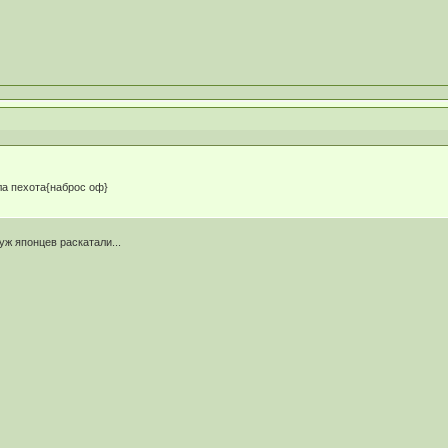
ла пехота{наброс оф}
уж японцев раскатали...