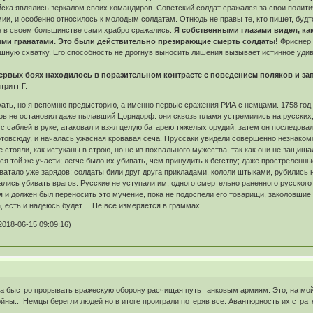
 войска являлись зеркалом своих командиров. Советский солдат сражался за свои полит
и, и особенно относилось к молодым солдатам. Отнюдь не правы те, кто пишет, будт
 в своем большинстве сами храбро сражались.
Я собственными глазами видел, ка
ми гранатами. Это были действительно презирающие смерть солдаты!
Фриснер 
шную схватку. Его способность не дрогнув выносить лишения вызывает истинное удивл
.
первых боях находилось в поразительном контрасте с поведением поляков и з
тритт Г.
ать, но я вспомню предысторию, а именно первые сражения РИА с немцами. 1758 год
ков не остановил даже пылавший Цорндорф: они сквозь пламя устремились на русских
, с саблей в руке, атаковал и взял целую батарею тяжелых орудий; затем он последов
отовсюду, и началась ужасная кровавая сеча. Пруссаки увидели совершенно незнакомо
 стояли, как истуканы в строю, но не из похвального мужества, так как они не защищ
я той же участи; легче было их убивать, чем принудить к бегству; даже простреленны
е хватало уже зарядов; солдаты били друг друга прикладами, кололи штыками, рубилис
рались убивать врагов. Русские не уступали им; одного смертельно раненного русског
я и должен был переносить это мучение, пока не подоспели его товарищи, заколовшие
, есть и надеюсь будет... Не все измеряется в граммах.
018-06-15 09:09:16)
ла быстро прорывать вражескую оборону расчищая путь танковым армиям. Это, на мо
ны.. Немцы берегли людей но в итоге проиграли потеряв все. Авантюрность их страт