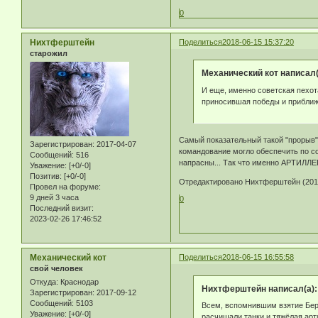
0
Нихтферштейн
Поделиться
2018-06-15 15:37:20
старожил
Механический кот написал(
И еще, именно советская пехот
приносившая победы и приближ
Самый показательный такой "прорыв" 
Зарегистрирован
: 2017-04-07
командование могло обеспечить по со
Сообщений:
516
напрасны... Так что именно АРТИЛЛ
Уважение:
[+0/-0]
Позитив:
[+0/-0]
Отредактировано Нихтферштейн (2018
Провел на форуме:
9 дней 3 часа
0
Последний визит:
2023-02-26 17:46:52
Механический кот
Поделиться
2018-06-15 16:55:58
свой человек
Откуда:
Краснодар
Нихтферштейн написал(а):
Зарегистрирован
: 2017-09-12
Сообщений:
5103
Всем, вспомнившим взятие Берл
Уважение:
[+0/-0]
расчищали танки и тяжёлая арт