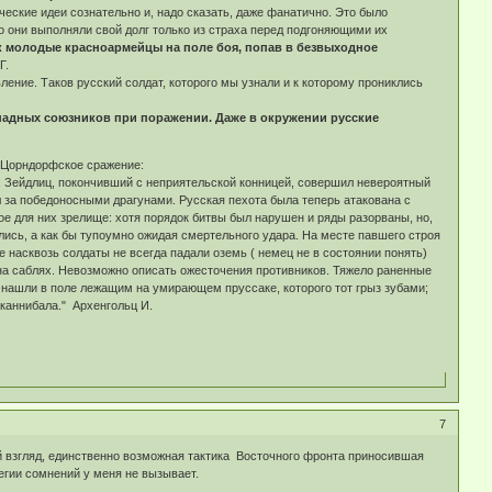
ические идеи сознательно и, надо сказать, даже фанатично. Это было
о они выполняли свой долг только из страха перед подгоняющими их
к молодые красноармейцы на поле боя, попав в безвыходное
Г.
ение. Таков русский солдат, которого мы узнали и к которому прониклись
ападных союзников при поражении. Даже в окружении русские
 Цорндорфское сражение:
; Зейдлиц, покончивший с неприятельской конницей, совершил невероятный
ал за победоносными драгунами. Русская пехота была теперь атакована с
е для них зрелище: хотя порядок битвы был нарушен и ряды разорваны, но,
ались, а как бы тупоумно ожидая смертельного удара. На месте павшего строя
е насквозь солдаты не всегда падали оземь ( немец не в состоянии понять)
ь на саблях. Невозможно описать ожесточения противников. Тяжело раненные
о нашли в поле лежащим на умирающем пруссаке, которого тот грыз зубами;
 каннибала." Архенгольц И.
7
й взгляд, единственно возможная тактика Восточного фронта приносившая
егии сомнений у меня не вызывает.