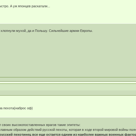
тро. А уж японцев раскатали...
 хлопнули мухой, да и Польшу. Сильнейшие армии Европы.
ла пехота{наброс оф}
т своих высокопоставленных врагов такие эпитеты:
 главным образом действий русской пехоты, которая в ходе второй мировой войны по
русский пехотинец все еще остается одним из наиболее важных военных факто