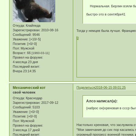
Нормальная. Берлин взяли быс
быстро-это в сентябре41
Откуда:
Клайпеда
Зарегистрирован
: 2010-08-16
Тогда у немцев была лучше. Францию
Сообщений:
9546
0
Уважение:
[+10/-5]
Позитив:
[+0/-0]
Пол:
Мужской
Возраст:
66
[1960-03-11]
Провел на форуме:
4 месяца 23 дня
Последний визит:
Вчера 23:14:35
Механический кот
Поделиться
2018-06-15 09:01:25
свой человек
Откуда:
Краснодар
Алсо написал(а):
Зарегистрирован
: 2017-09-12
Сообщений:
5103
{наброс он}хреновая в ссср бы
Уважение:
[+0/-0]
Позитив:
[+0/-0]
Пол:
Мужской
Настолько хреновая, что заслужила о
Провел на форуме:
"Мои замечания до сих пор касались
3 месяца 17 дней
огромный прогресс военной техники,
Последний визит: