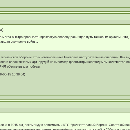
а):
а могла быстро прорывать вражескую оборону расчищая путь танковым армиям. Это, 
авшая окончание войны..
германской обороны это многочисленные Ржевские наступательные операции. Как види
тне и более тяжёлых арт. орудий на километр фронта(при необходимом количестве бое
ЕРИЯ обеспечивала победы.
-06-15 15:38:04)
ина в 1945-ом, рекомендую вспомнить и КТО брал этот самый Берлин. Советской пехо
иллерия, выкатываемая на прямую наводку(вплоть до мортир калибра 280мм -- что и о