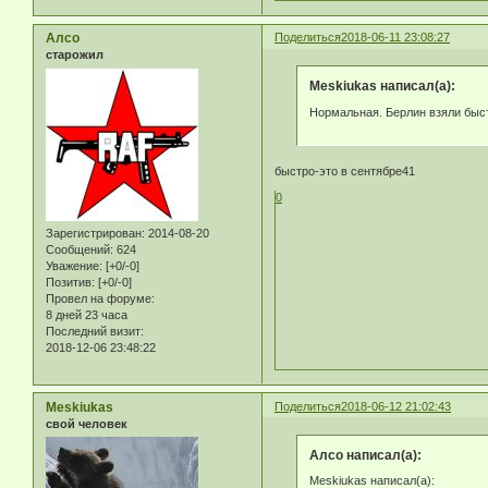
Алсо
Поделиться
2018-06-11 23:08:27
старожил
Meskiukas написал(а):
Нормальная. Берлин взяли быстр
быстро-это в сентябре41
0
Зарегистрирован
: 2014-08-20
Сообщений:
624
Уважение:
[+0/-0]
Позитив:
[+0/-0]
Провел на форуме:
8 дней 23 часа
Последний визит:
2018-12-06 23:48:22
Meskiukas
Поделиться
2018-06-12 21:02:43
свой человек
Алсо написал(а):
Meskiukas написал(а):