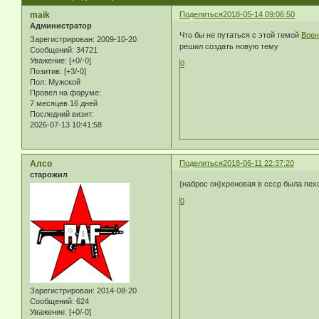
maik
Поделиться
2018-05-14 09:06:50
Администратор
Что бы не путаться с этой темой
Воен
Зарегистрирован
: 2009-10-20
решил создать новую тему
Сообщений:
34721
Уважение:
[+0/-0]
0
Позитив:
[+3/-0]
Пол:
Мужской
Провел на форуме:
7 месяцев 16 дней
Последний визит:
2026-07-13 10:41:58
Алсо
Поделиться
2018-06-11 22:37:20
старожил
{наброс он}хреновая в ссср была пех
0
Зарегистрирован
: 2014-08-20
Сообщений:
624
Уважение:
[+0/-0]