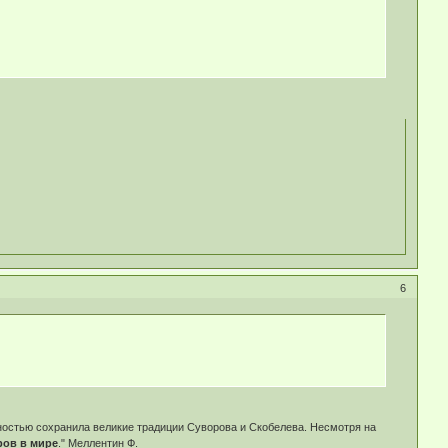
6
лностью сохранила великие традиции Суворова и Скобелева. Несмотря на
ров в мире
." Меллентин Ф.