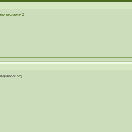
ная реформа- 2
ота{наброс оф}