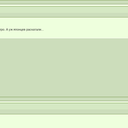
о. А уж японцев раскатали...