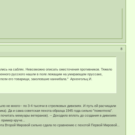
8
убились на саблях. Невозможно описать ожесточения противников. Тяжело
раненного русского нашли в поле лежащим на умирающем пруссаке,
спели его товарищи, заколовшие каннибала." Архенгольц И.
о не много-- по 3-4 тысячи в стрелковых дивизиях. И путь ей расчищали
ка). Да и сама советская пехота образца 1945 года сильно "пожелтела".
почитать мемуары ветеранов). -- Доходило вплоть до создания в дивизиях
пример круче...
та Второй Мировой сильно сдала по сравнению с пехотой Первой Мировой...