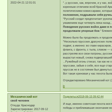
2022-04-21 12:01:01
"..у русских, как, впрочем, и у нас,
коренным отличием всей Красной Арми
политическими комиссарами, которые
положение, подрывали себя ручны
"Русский солдат предпочитает рукопа
уважением еще четверть века назад..
Поведение русских войск даже в 
продолжали упорные бои
." Блюмен
Можно было бы продолжать и продолж
"Несколько прусских драгунских пол
подвиг, а именно: во главе кирасиров
фланга, с фронта, с тыла, словом — 
расстреляв все свои патроны, русские
вырастал новый, снова подвергавшийс
...Ружейный огонь стихал, так как н
пруссаки, забыв о себе, все еще ста
пруссак не в состоянии был двинутьс
Вот такая хреновая у нас пехота была
Отредактировано Механический кот (2
0
Механический кот
Поделиться
2018-06-15 09:42:44
свой человек
И еще, именно советская пехота мог
Откуда:
Краснодар
победы и приближавшая окончание вой
Зарегистрирован
: 2017-09-12