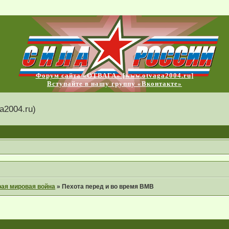
Форум сайта «ОТВАГА» [www.otvaga2004.ru]
Вступайте в нашу группу «Вконтакте»
2004.ru)
рая мировая война
»
Пехота перед и во время ВМВ