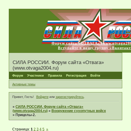
Форум сайта «ОТВАГА» [www.otvaga200
Вступайте в нашу группу «Вконтакт
СИЛА РОССИИ. Форум сайта «Отвага»
(www.otvaga2004.ru)
Форум
Участники
Правила
Регистрация
Войти
Активные темы
Привет, Гость!
Войдите
или
зарегистрируйтесь
.
»
СИЛА РОССИИ. Форум сайта «Отвага»
(www.otvaga2004.ru)
»
Вооружение сухопутных войск
»
Прицелы-2.
Страница:
1
2
3
4
5
»