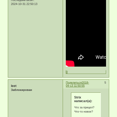
Последний визит:
2024-10-31 22:50:13
0
Поделиться
2018-
5
leet
04-13 11:50:55
Заблокирован
Strix
написал(а):
Что за прицел?
Что-то новое?