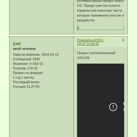
коллиматорный прицел Mepro
O2. Прицел уже поступил в
израильские воинские части,
которые принимали участие в
разработке.
0
Поделиться
2021-
9
DAK
03-07 11:50:15
свой человек
Прицел тепловизионный
Зарегистрирован
: 2014-03-13
1ПН139
Сообщений:
5292
Уважение:
[+142/-0]
Позитив:
[+0/-0]
Провел на форуме:
1 год 1 месяц
Последний визит:
Сегодня 21:27:55