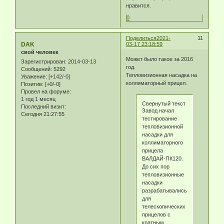
нравится.
0
Поделиться
2021-
11
DAK
03-17 23:18:59
свой человек
Может было такое за 2016
Зарегистрирован
: 2014-03-13
год.
Сообщений:
5292
Тепловизионная насадка на
Уважение:
[+142/-0]
коллиматорный прицел.
Позитив:
[+0/-0]
Провел на форуме:
1 год 1 месяц
Свернутый текст
Последний визит:
Завод начал
Сегодня 21:27:55
тестирование
тепловизионной
насадки для
коллиматорного
прицела
ВАЛДАЙ-ПК120.
До сих пор
тепловизионные
насадки
разрабатывались
для
телескопических
прицелов с
кратным