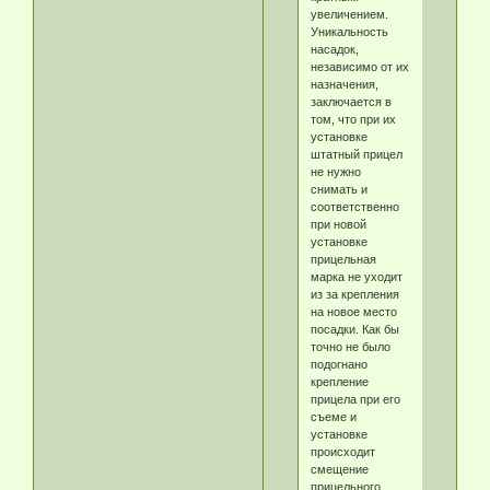
увеличением.
Уникальность
насадок,
независимо от их
назначения,
заключается в
том, что при их
установке
штатный прицел
не нужно
снимать и
соответственно
при новой
установке
прицельная
марка не уходит
из за крепления
на новое место
посадки. Как бы
точно не было
подогнано
крепление
прицела при его
съеме и
установке
происходит
смещение
прицельного