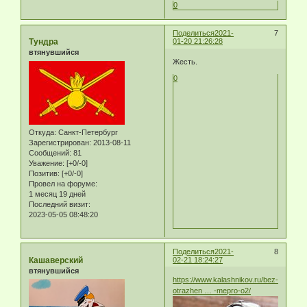
0
Поделиться
2021-
7
Тундра
01-20 21:26:28
втянувшийся
Жесть.
0
Откуда:
Санкт-Петербург
Зарегистрирован
: 2013-08-11
Сообщений:
81
Уважение:
[+0/-0]
Позитив:
[+0/-0]
Провел на форуме:
1 месяц 19 дней
Последний визит:
2023-05-05 08:48:20
Поделиться
2021-
8
Кашаверский
02-21 18:24:27
втянувшийся
https://www.kalashnikov.ru/bez-
otrazhen … -mepro-o2/