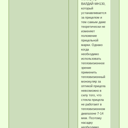
ВАЛДАЙ-МН130,
который
устанавливается
за прицелом и
тем самым даже
теоретически не
изменяет
положение
прицельной
марки. Однако
когда
необходимо
использовать
тепловизионное
зрение
применить
тепловизионный
монокуляр за
оптикой прицела
невозможно в
силу того, что
стекла прицела
не работают в
тепловизионном
диапазоне 7-14
мкм. Поэтому
насадку
необходимо