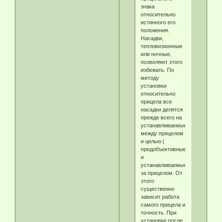
знака
относительно
истинного его
положения.
Насадки,
тепловизионные
или ночные,
позволяют этого
избежать. По
методу
установки
относительно
прицела все
насадки делятся
прежде всего на
устанавливаемые
между прицелом
и целью (
предобъективные)
и
устанавливаемые
за прицелом. От
этого
существенно
зависит работа
самого прицела и
точность. При
установке после