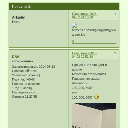
Прицелы-2.
Поделиться
2018-
1
Arkadiy
04-02 21:19:20
Гость
0
Поделиться
2018-
2
DAK
04-02 22:51:30
свой человек
Прицел 1П87 что идёт в
Зарегистрирован
: 2014-03-13
армию.
Сообщений:
5292
Может кто сталкивался.
Уважение:
[+142/-0]
Прицельная марка
Позитив:
[+0/-0]
Дальности:
Провел на форуме:
100, 200, 300?
1 год 1 месяц
Последний визит:
или
Сегодня 21:27:55
100, 300, 500?