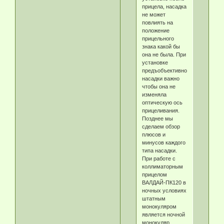
прицела, насадка
не может
повлиять на
положение
прицельного
знака какой бы
она не была. При
установке
предъобъективной
насадки важно
чтобы она не
изменяла
оптическую ось
прицеливания.
Позднее мы
сделаем обзор
плюсов и
минусов каждого
типа насадки.
При работе с
коллиматорным
прицелом
ВАЛДАЙ-ПК120 в
ночных условиях
штатным
монокуляром
является ночной
монокуляр