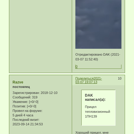
Отредактировано DAK (2021-
03-07 11:52:40)
0
Поделиться
2021-
10
Razve
03-07 19:07:13
постоялец
Зарегистрирован
: 2018-12-10
DAK
Сообщений:
319
написал(а):
Уважение:
[+0/-0]
Позитив:
[+0/-0]
Прицел
Провел на форуме:
тепловизионный
5 дней 4 часа
1ПН139
Последний визит:
2023-09-14 21:34:53
Хороший прицел, мне