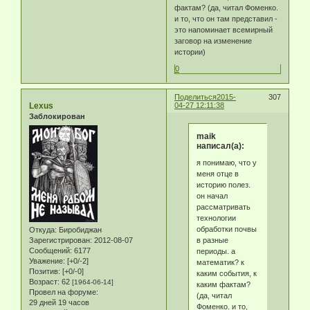
фактам? (да, читал Фоменко.
и то, что он там представил -
это напоминает всемирный
заговор на изменение
истории)
0
Поделиться
2015-
307
Lexus
04-27 12:11:38
Заблокирован
maik
написал(а):
я понимаю, что у
меня отце в
историю полез.
он начал
рассматривать
технологии
обработки почвы
Откуда:
Биробиджан
в разные
Зарегистрирован
: 2012-08-07
Сообщений:
6177
периоды. а
Уважение:
[+0/-2]
математик? к
Позитив:
[+0/-0]
каким события, к
Возраст:
62
[1964-06-14]
каким фактам?
Провел на форуме:
(да, читал
29 дней 19 часов
Фоменко. и то,