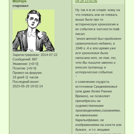
Молчун
04-28 13:42:06
старожил
Ну так я ж не спорю -кому на
что плевать или не плевать
выше было про то
историческую хронологию и
их события.в чатсности maik
писал:
"этот метод был продолжен
сравнительно недавно, в
1946 г. А в это время уже
вся хронология была
Зарегистрирован
: 2014-07-22
написана нет, не так. то,
Сообщений:
887
что Вы пишите именно и
Уважение:
[+0/-0]
вносит путаницу в
Позитив:
[+0/-0]
исторические события.
Провел на форуме:
"
19 дней 11 часов
Последний визит:
к сожелению скудость
2023-05-29 19:02:14
источников Средневековья
(или даже более Ранних
Времен), не позволяет
пренебрегать ни
художественными
произведениями,сказаниями,
ни каменными
барильефвами, ни
изображениями на холсте или
бумаге, и т.п. вещами