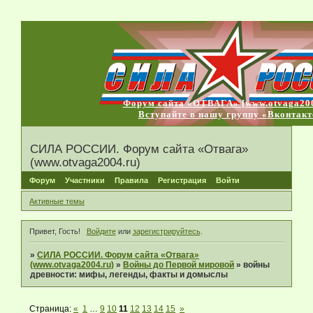
Форум сайта «ОТВАГА» [www.otvaga200
Вступайте в нашу группу «Вконтакт
СИЛА РОССИИ. Форум сайта «Отвага»
(www.otvaga2004.ru)
Форум
Участники
Правила
Регистрация
Войти
Активные темы
Привет, Гость!
Войдите
или
зарегистрируйтесь
.
»
СИЛА РОССИИ. Форум сайта «Отвага»
(www.otvaga2004.ru)
»
Войны до Первой мировой
»
войны
древности: мифы, легенды, факты и домыслы
Страница:
«
1
…
9
10
11
12
13
14
15
»