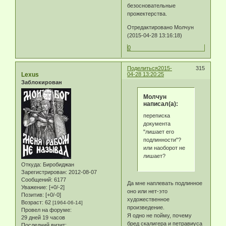
безосновательные
прожектерства.
Отредактировано Молчун
(2015-04-28 13:16:18)
0
Поделиться
2015-
315
Lexus
04-28 13:20:25
Заблокирован
Молчун
написал(а):
переписка
документа
"лишает его
подлинности"?
или наоборот не
лишает?
Откуда:
Биробиджан
Зарегистрирован
: 2012-08-07
Сообщений:
6177
Да мне наплевать подлинное
Уважение:
[+0/-2]
оно или нет-это
Позитив:
[+0/-0]
художественное
Возраст:
62
[1964-06-14]
произведение.
Провел на форуме:
Я одно не пойму, почему
29 дней 19 часов
бред скалигера и петравиуса
Последний визит: