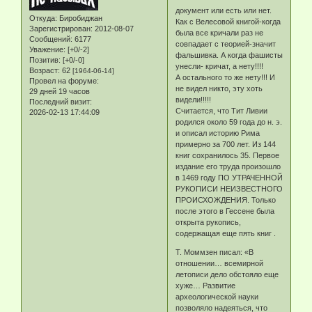
документ или есть или нет.
Откуда:
Биробиджан
Как с Велесовой книгой-когда
Зарегистрирован
: 2012-08-07
была все кричали раз не
Сообщений:
6177
совпадает с теорией-значит
Уважение:
[+0/-2]
фальшивка. А когда фашисты
Позитив:
[+0/-0]
унесли- кричат, а нету!!!!
Возраст:
62
[1964-06-14]
А остального то же нету!!! И
Провел на форуме:
не видел никто, эту хоть
29 дней 19 часов
видели!!!!!
Последний визит:
Считается, что Тит Ливии
2026-02-13 17:44:09
родился около 59 года до н. э.
и описал историю Рима
примерно за 700 лет. Из 144
книг сохранилось 35. Первое
издание его труда произошло
в 1469 году ПО УТРАЧЕННОЙ
РУКОПИСИ НЕИЗВЕСТНОГО
ПРОИСХОЖДЕНИЯ. Только
после этого в Гессене была
открыта рукопись,
содержащая еще пять книг .
Т. Моммзен писал: «В
отношении… всемирной
летописи дело обстояло еще
хуже… Развитие
археологической науки
позволяло надеяться, что