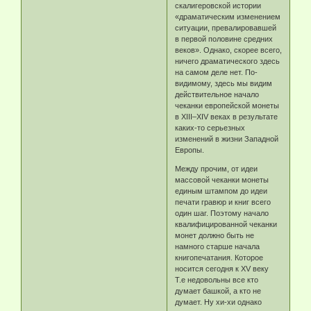
скалигеровской истории
«драматическим изменением
ситуации, превалировавшей
в первой половине средних
веков». Однако, скорее всего,
ничего драматического здесь
на самом деле нет. По-
видимому, здесь мы видим
действительное начало
чеканки европейской монеты
в XIII–XIV веках в результате
каких-то серьезных
изменений в жизни Западной
Европы.
Между прочим, от идеи
массовой чеканки монеты
единым штампом до идеи
печати гравюр и книг всего
один шаг. Поэтому начало
квалифицированной чеканки
монет должно быть не
намного старше начала
книгопечатания. Которое
носится сегодня к XV веку
Т.е недовольны все кто
думает башкой, а кто не
думает. Ну хи-хи однако