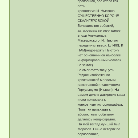
произошло, все стало как
есть.
хронология И. Ньютона
СУЩЕСТВЕННО КОРОЧЕ
СКАЛИГЕРОВСКОЙ.
Большинство событий,
датируемых сегодня ранее
эпохи Александра
Македонского, И. Ньютон
передвинул вверх, БЛИЖЕ К
НАМ(недоверять Ньютону
нет оснований он наиболее
информированный человек
на земле)
не смог фото засунуть.
Редкое изображение
христианской молельни,
раскопанной в «античном»
Геркулануме (Италия). На
самом деле в датировке каша
и она привязана к
конкретным историографам.
Попытки привязать к
абсолютным событиям
делались неоднократно.
На мой взгляд лучший был
Морозов. Он не историк по
образованию,