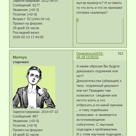
Зарегистрирован
: 2012-08-07
мусор выкинуть? И оставить
Сообщений:
6177
то что есть и что не признают
Уважение:
[+0/-2]
потомки скалигера?
Позитив:
[+0/-0]
Возраст:
62
[1964-06-14]
0
Провел на форуме:
29 дней 19 часов
Последний визит:
2026-02-13 17:44:09
Поделиться
2015-
312
Молчун
04-28 13:00:01
старожил
А каким образом Вы будете
доказывать подлинник или
нет?
Доказательства (аберация) к
тмоу -подлинный документ
или нет Правдиво там
излагаются сведения или
нетчто взять.а что
отбросить,и по какой причине
, и тому подобными
Зарегистрирован
: 2014-07-22
вопросами -и занимается
Сообщений:
887
источниковедение
Уважение:
[+0/-0]
собсвтенно. С научным
Позитив:
[+0/-0]
подходом к проблематике.
Провел на форуме:
И с этим научным подходом ,
19 дней 11 часов