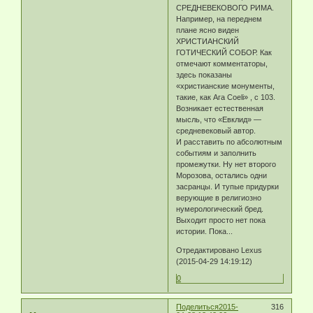
СРЕДНЕВЕКОВОГО РИМА.
Например, на переднем
плане ясно виден
ХРИСТИАНСКИЙ
ГОТИЧЕСКИЙ СОБОР. Как
отмечают комментаторы,
здесь показаны
«христианские монументы,
такие, как Ага Coeli» , с 103.
Возникает естественная
мысль, что «Евклид» —
средневековый автор.
И расставить по абсолютным
событиям и заполнить
промежутки. Ну нет второго
Морозова, остались одни
засранцы. И тупые придурки
верующие в религиозно
нумерологический бред.
Выходит просто нет пока
истории. Пока...
Отредактировано Lexus
(2015-04-29 14:19:12)
0
Поделиться
2015-
316