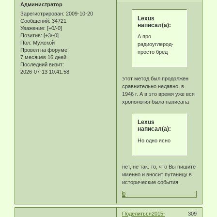
Администратор
Зарегистрирован
: 2009-10-20
Lexus
Сообщений:
34721
написал(а):
Уважение:
[+0/-0]
Позитив:
[+3/-0]
А про
Пол:
Мужской
радиоуглерод-
Провел на форуме:
просто бред
7 месяцев 16 дней
Последний визит:
2026-07-13 10:41:58
этот метод был продолжен
сравнительно недавно, в
1946 г. А в это время уже вся
хронология была написана
Lexus
написал(а):
Но одно ясно
нет, не так. то, что Вы пишите
именно и вносит путаницу в
исторические события.
0
Поделиться
2015-
309