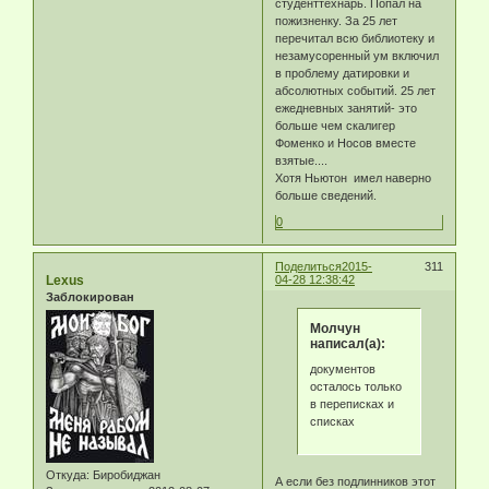
студенттехнарь. Попал на
пожизненку. За 25 лет
перечитал всю библиотеку и
незамусоренный ум включил
в проблему датировки и
абсолютных событий. 25 лет
ежедневных занятий- это
больше чем скалигер
Фоменко и Носов вместе
взятые....
Хотя Ньютон имел наверно
больше сведений.
0
Поделиться
2015-
311
Lexus
04-28 12:38:42
Заблокирован
Молчун
написал(а):
документов
осталось только
в переписках и
списках
Откуда:
Биробиджан
А если без подлинников этот