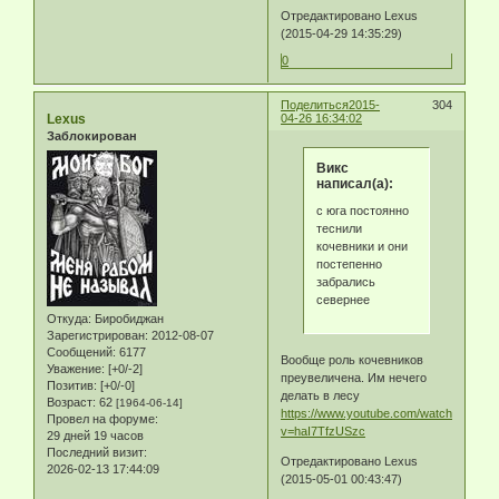
Отредактировано Lexus
(2015-04-29 14:35:29)
0
Поделиться
2015-
304
Lexus
04-26 16:34:02
Заблокирован
Викс
написал(а):
с юга постоянно
теснили
кочевники и они
постепенно
забрались
севернее
Откуда:
Биробиджан
Зарегистрирован
: 2012-08-07
Сообщений:
6177
Вообще роль кочевников
Уважение:
[+0/-2]
преувеличена. Им нечего
Позитив:
[+0/-0]
делать в лесу
Возраст:
62
[1964-06-14]
https://www.youtube.com/watch?
Провел на форуме:
v=haI7TfzUSzc
29 дней 19 часов
Последний визит:
Отредактировано Lexus
2026-02-13 17:44:09
(2015-05-01 00:43:47)