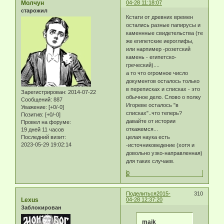
Молчун
04-28 11:18:07
старожил
Кстати от древних времен
остались разные папирусы и
каменнные свидетельства (те
же египетские иероглифы,
или нарпимер -розетский
камень - египетско-
греческий)....
а то что огромное число
документов осталось только
в переписках и списках - это
Зарегистрирован
: 2014-07-22
обычное дело. Слово о полку
Сообщений:
887
Игореве осталось "в
Уважение:
[+0/-0]
списках"..что теперь?
Позитив:
[+0/-0]
давайте от истории
Провел на форуме:
откажемся...
19 дней 11 часов
Последний визит:
целая наука есть
2023-05-29 19:02:14
-источниковедение (хотя и
довольно узко-направленная)
для таких случаев.
0
Поделиться
2015-
310
Lexus
04-28 12:37:20
Заблокирован
maik