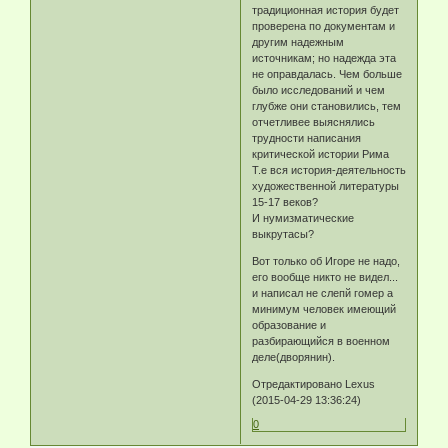
традиционная история будет
проверена по документам и
другим надежным
источникам; но надежда эта
не оправдалась. Чем больше
было исследований и чем
глубже они становились, тем
отчетливее выяснялись
трудности написания
критической истории Рима
Т.е вся история-деятельность
художественной литературы
15-17 веков?
И нумизматические
выкрутасы?
Вот только об Игоре не надо,
его вообще никто не видел...
и написал не слепй гомер а
минимум человек имеющий
образование и
разбирающийся в военном
деле(дворянин).
Отредактировано Lexus
(2015-04-29 13:36:24)
0