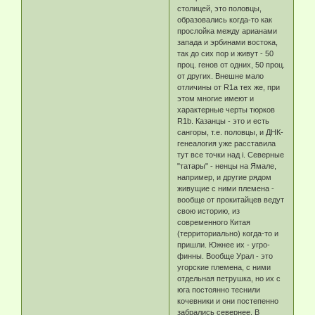
столицей, это половцы,
образовались когда-то как
прослойка между арианами
запада и эрбинами востока,
так до сих пор и живут - 50
проц. генов от одних, 50 проц.
от других. Внешне мало
отличины от R1a тех же, при
этом многие имеют и
характерные черты тюрков
R1b. Казанцы - это и есть
сангоры, т.е. половцы, и ДНК-
генеалогия уже расставила
тут все точки над i. Северные
"татары" - ненцы на Ямале,
например, и другие рядом
живущие с ними племена -
вообще от прокитайцев ведут
свою историю, из
современного Китая
(территориально) когда-то и
пришли. Южнее их - угро-
финны. Вообще Урал - это
угорские племена, с ними
отдельная петрушка, но их с
юга постоянно теснили
кочевники и они постепенно
забрались севернее. В