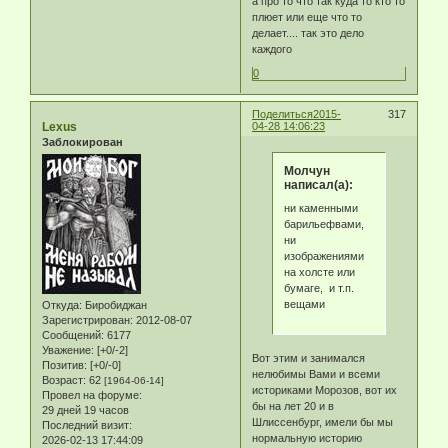
а про то что так куда то кто то
плюет или еще что то
делает.... так это дело
каждого
0
Поделиться
2015-
317
Lexus
04-28 14:06:23
Заблокирован
Молчун
написал(а):
ни каменными
барильефвами,
ни
изображениями
на холсте или
бумаге, и т.п.
вещами
Откуда:
Биробиджан
Зарегистрирован
: 2012-08-07
Сообщений:
6177
Уважение:
[+0/-2]
Вот этим и занимался
Позитив:
[+0/-0]
нелюбимы Вами и всеми
Возраст:
62
[1964-06-14]
историками Морозов, вот их
Провел на форуме:
бы на лет 20 и в
29 дней 19 часов
Шлиссенбург, имели бы мы
Последний визит:
нормальную историю
2026-02-13 17:44:09