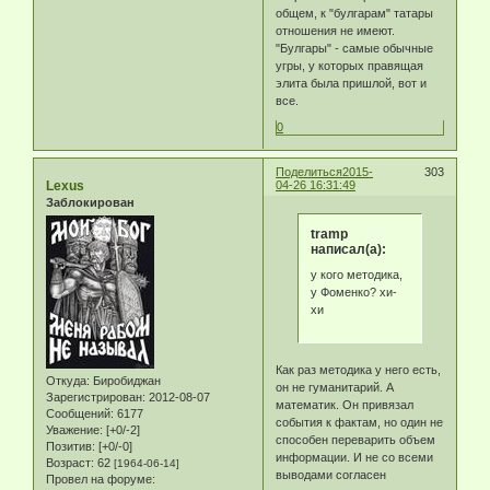
общем, к "булгарам" татары
отношения не имеют.
"Булгары" - самые обычные
угры, у которых правящая
элита была пришлой, вот и
все.
0
Поделиться
2015-
303
Lexus
04-26 16:31:49
Заблокирован
tramp
написал(а):
у кого методика,
у Фоменко? хи-
хи
Как раз методика у него есть,
Откуда:
Биробиджан
он не гуманитарий. А
Зарегистрирован
: 2012-08-07
математик. Он привязал
Сообщений:
6177
события к фактам, но один не
Уважение:
[+0/-2]
способен переварить объем
Позитив:
[+0/-0]
информации. И не со всеми
Возраст:
62
[1964-06-14]
выводами согласен
Провел на форуме: