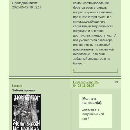
Последний визит:
само источниковедение -
2023-05-29 19:02:14
берется расматривать
вопрос изучения сказание
про князя Игоря пусть и в
списках,разбирая его
свойства,методологически
обсуждая и выясняя
достинства и недостатки.... А
вот учения типа скалигера
или ценность изысканий
пожизнеников по тюремной
бибилотеке - это лишь
забавный анекдотец,и не
более...
0
Поделиться
2015-
313
Lexus
04-28 13:06:07
Заблокирован
Молчун
написал(а):
доказывать
подлинник или
нет?