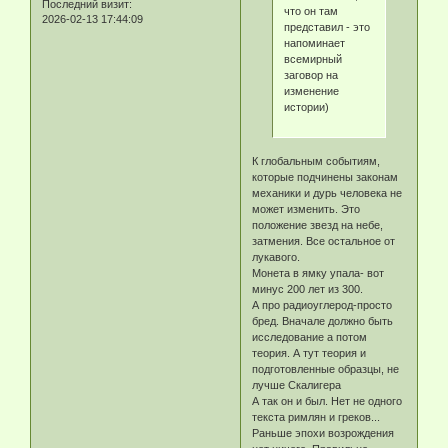
Последний визит:
что он там
2026-02-13 17:44:09
представил - это
напоминает
всемирный
заговор на
изменение
истории)
К глобальным событиям,
которые подчинены законам
механики и дурь человека не
может изменить. Это
положение звезд на небе,
затмения. Все остальное от
лукавого.
Монета в ямку упала- вот
минус 200 лет из 300.
А про радиоуглерод-просто
бред. Вначале должно быть
исследование а потом
теория. А тут теория и
подготовленные образцы, не
лучше Скалигера
А так он и был. Нет не одного
текста римлян и греков...
Раньше эпохи возрождения