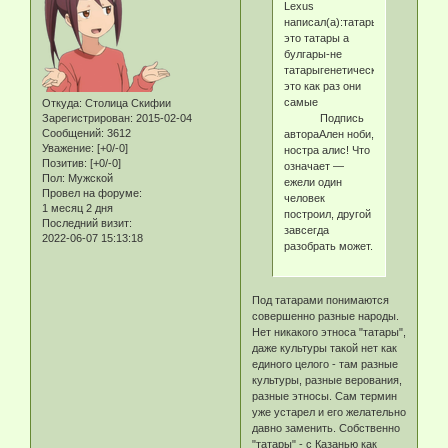
Lexus
написал(а):татары
это татары а
булгары-не
татарыгенетически
это как раз они
самые
Откуда:
Столица Скифии
Подпись
Зарегистрирован
: 2015-02-04
Сообщений:
3612
автораАлен ноби,
Уважение:
[+0/-0]
ностра алис! Что
Позитив:
[+0/-0]
означает —
Пол:
Мужской
ежели один
Провел на форуме:
человек
1 месяц 2 дня
построил, другой
Последний визит:
завсегда
2022-06-07 15:13:18
разобрать может.
Под татарами понимаются
совершенно разные народы.
Нет никакого этноса "татары",
даже культуры такой нет как
единого целого - там разные
культуры, разные верования,
разные этносы. Сам термин
уже устарел и его желательно
давно заменить. Собственно
"татары" - с Казанью как