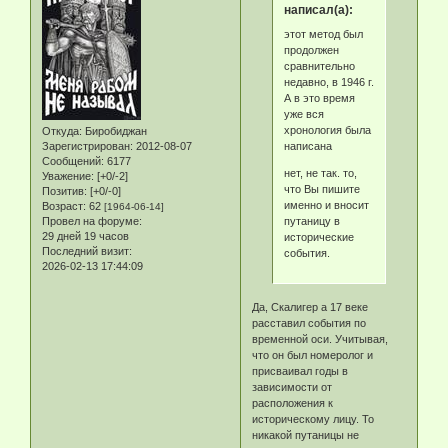
написал(а):
этот метод был
продолжен
сравнительно
недавно, в 1946 г.
А в это время
уже вся
хронология была
Откуда:
Биробиджан
написана
Зарегистрирован
: 2012-08-07
Сообщений:
6177
нет, не так. то,
Уважение:
[+0/-2]
что Вы пишите
Позитив:
[+0/-0]
именно и вносит
Возраст:
62
[1964-06-14]
путаницу в
Провел на форуме:
29 дней 19 часов
исторические
Последний визит:
события.
2026-02-13 17:44:09
Да, Скалигер а 17 веке
расставил события по
временной оси. Учитывая,
что он был номеролог и
присваивал годы в
зависимости от
расположения к
историческому лицу. То
никакой путаницы не