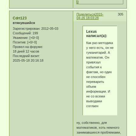
0
Поделиться
2015-
305
Cdrt123
04-26 18:03:28
втянувшийся
Зарегистрирован
: 2012-05-03
Lexus
Сообщений:
199
написал(а):
Уважение:
[+0/-0]
Позитив:
[+0/-0]
Как раз методика
Провел на форуме:
у него есть, он не
18 дней 12 часов
гуманитарий. А
Последний визит:
математик. Он
2025-05-18 20:16:18
привязал
события к
фактам, но один
не способен
переварить
объем
информации. И
не со всеми
выводами
соглаен
ну, собственно, для
математиков, хоть немного
занимавшихся проблемами,