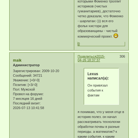
которыми Фоменко троллит
историков (чистых
гуманитариев), достаточно
четко доказали, что Фоменко
- шарлатан:-))) вся его
фольк-хистори для
образованщины - чистый
коммерческий проект.
0
Поделиться
2015-
306
maik
04-26 18:37:37
Администратор
Зарегистрирован
: 2009-10-20
Lexus
Сообщений:
34721
написал(а):
Уважение:
[+0/-0]
Позитив:
[+3/-0]
Он привязал
Пол:
Мужской
события к
Провел на форуме:
фактам
7 месяцев 16 дней
Последний визит:
2026-07-13 10:41:58
я понимаю, что у меня отце в
историю полез. он начал
рассматривать технологии
обработки почвы в разные
периоды. а математик? к
каким события, к каким