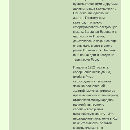
нумизматическими и другими
данными лишь кажущиеся» .
Объяснений, однако, не
дается. Поэтому нам
кажется, что можно
сформулировать следующую
мысль. Западная Европа, и в
частности — Италия,
действительно чеканила еще
очень мало монет в эпоху
ранее XIII века н. э. Поэтому
их и не находят в кладах на
территории Руси.
И вдруг в 1252 году н. э.
совершенно неожиданно,
якобы в Риме,
«возрождается» широкая
чеканка полновесной
золотой, монеты, которая за
чрезвычайно короткий период
становится международной
валютой, вытесняя с
европейского рынка
византийскую монету . Это
неожиданное появление в ХШ
веке итальянской золотой
монеты считается в