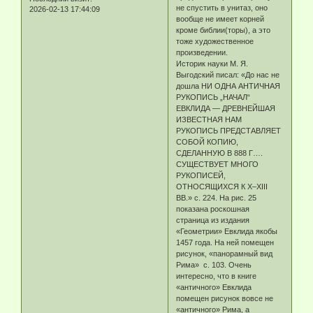
не спустить в унитаз, оно
2026-02-13 17:44:09
вообще не имеет корней
кроме библии(торы), а это
тоже художественное
произведении.
Историк науки М. Я.
Выгодский писал: «До нас не
дошла НИ ОДНА АНТИЧНАЯ
РУКОПИСЬ „НАЧАЛ“
ЕВКЛИДА — ДРЕВНЕЙШАЯ
ИЗВЕСТНАЯ НАМ
РУКОПИСЬ ПРЕДСТАВЛЯЕТ
СОБОЙ КОПИЮ,
СДЕЛАННУЮ В 888 Г….
СУЩЕСТВУЕТ МНОГО
РУКОПИСЕЙ,
ОТНОСЯЩИХСЯ К X–XIII
ВВ.» с. 224. На рис. 25
показана роскошная
страница из издания
«Геометрии» Евклида якобы
1457 года. На ней помещен
рисунок, «панорамный вид
Рима» с. 103. Очень
интересно, что в книге
«античного» Евклида
помещен рисунок вовсе не
«античного» Рима, а