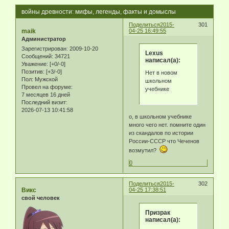
войны древности: мифы, легенды, факты и домыслы
Поделиться
2015-
301
maik
04-25 16:49:55
Администратор
Зарегистрирован
: 2009-10-20
Lexus
Сообщений:
34721
написал(а):
Уважение:
[+0/-0]
Позитив:
[+3/-0]
Нет в новом
Пол:
Мужской
школьном
Провел на форуме:
учебнике
7 месяцев 16 дней
Последний визит:
2026-07-13 10:41:58
о, в школьном учебнике
много чего нет. помните один
из скандалов по истории
России-СССР что Чеченов
возмутил?
0
Поделиться
2015-
302
Викс
04-25 17:38:51
свой человек
Призрак
написал(а):