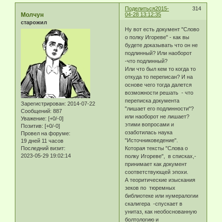
Поделиться
2015-
314
Молчун
04-28 13:12:35
старожил
Ну вот есть документ "Слово
о полку Игореве" - как вы
будете доказывать что он не
подлинный? Или наоборот
-что подлинный?
Или что был кем то когда то
откуда то переписан? И на
основе чего тогда далется
возможности решать - что
переписка документа
Зарегистрирован
: 2014-07-22
"лишает его подлинности"?
Сообщений:
887
или наоборот не лишает?
Уважение:
[+0/-0]
этими вопросами и
Позитив:
[+0/-0]
озаботилась наука
Провел на форуме:
"Источниковедение".
19 дней 11 часов
Последний визит:
Которая тексты "Слова о
2023-05-29 19:02:14
полку Игореве", в списках,-
принимает как документ
соответствующей эпохи.
А теоритические изыскания
зеков по тюремных
библиотеке или нумералогии
скалигера -спускает в
унитаз, как необоснованную
болтологию и