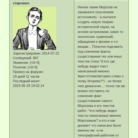
старожил
Ничем таким Морозов не
занимался (изучением
источников) - а пытался
создать новую теорию
исторической науки, на
основе астрономии, каких то
логических сравнений,
обращения к физике и т.п.
вещам... Попытки подсавить
под сомнение факты
Зарегистрирован
: 2014-07-22
сущестования тех или иных
Сообщений:
887
текстов (типа "А кто где
Уважение:
[+0/-0]
нибудь видел текст
Позитив:
[+0/-0]
написанный именно
Провел на форуме:
Аристотлем/автормо слово о
19 дней 11 часов
Последний визит:
полку Игореве?") - не более
2023-05-29 19:02:14
чем демагогия.... точно так же
можно поставить по
сомнение факт
сущестования самого
Морозова и его текстов
работ: "кто нибудь видел
тексты написанные именно
Морозовым? а кто и как
докажет что написано было
именно им -а не
типографский работник от