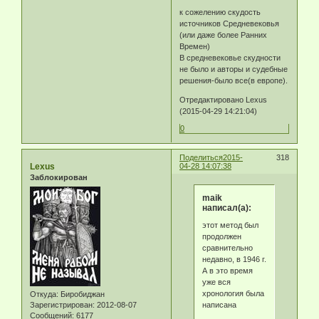
к сожелению скудость
источников Средневековья
(или даже более Ранних
Времен)
В средневековье скудности
не было и авторы и судебные
решения-было все(в европе).
Отредактировано Lexus
(2015-04-29 14:21:04)
0
Поделиться
2015-
318
Lexus
04-28 14:07:38
Заблокирован
maik
написал(а):
этот метод был
продолжен
сравнительно
недавно, в 1946 г.
А в это время
уже вся
хронология была
Откуда:
Биробиджан
написана
Зарегистрирован
: 2012-08-07
Сообщений:
6177