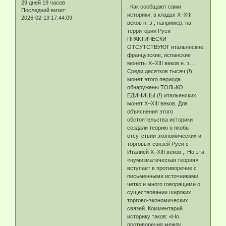
29 дней 19 часов
. Как сообщают сами
Последний визит:
историки, в кладах X–XIII
2026-02-13 17:44:09
веков н. э., например, на
территории Руси
ПРАКТИЧЕСКИ
ОТСУТСТВУЮТ итальянские,
французские, испанские
монеты X–XIII веков н. э. .
Среди десятков тысяч (!)
монет этого периода
обнаружены ТОЛЬКО
ЕДИНИЦЫ (!) итальянских
монет X–XIII веков. Для
объяснения этого
обстоятельства историки
создали теорию о якобы
отсутствии экономических и
торговых связей Руси с
Италией X–XIII веков ,. Но эта
«нумизматическая теория»
вступает в противоречие с
письменными источниками,
четко и много говорящими о
существовании широких
торгово-экономических
связей. Комментарий
историку таков: «Но
противоречия между