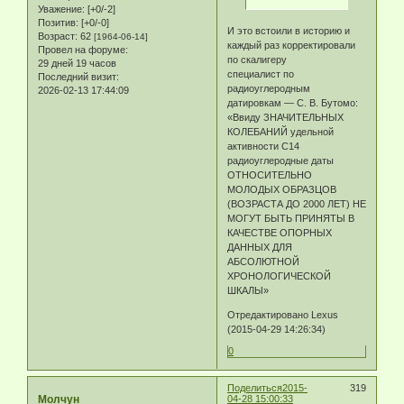
Уважение:
[+0/-2]
Позитив:
[+0/-0]
И это встоили в историю и
Возраст:
62
[1964-06-14]
каждый раз корректировали
Провел на форуме:
по скалигеру
29 дней 19 часов
специалист по
Последний визит:
радиоуглеродным
2026-02-13 17:44:09
датировкам — С. В. Бутомо:
«Ввиду ЗНАЧИТЕЛЬНЫХ
КОЛЕБАНИЙ удельной
активности С14
радиоуглеродные даты
ОТНОСИТЕЛЬНО
МОЛОДЫХ ОБРАЗЦОВ
(ВОЗРАСТА ДО 2000 ЛЕТ) НЕ
МОГУТ БЫТЬ ПРИНЯТЫ В
КАЧЕСТВЕ ОПОРНЫХ
ДАННЫХ ДЛЯ
АБСОЛЮТНОЙ
ХРОНОЛОГИЧЕСКОЙ
ШКАЛЫ»
Отредактировано Lexus
(2015-04-29 14:26:34)
0
Поделиться
2015-
319
Молчун
04-28 15:00:33