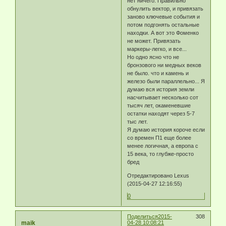
нет ничего. Правильно
обнулить вектор, и привязать
заново ключевые события и
потом подгонять остальные
находки. А вот это Фоменко
не может. Привязать
маркеры-легко, и все...
Но одно ясно что не
бронзового ни медных веков
не было. что и камень и
железо были параллельно... Я
думаю вся история земли
насчитывает несколько сот
тысяч лет, окаменевшие
остатки находят через 5-7
тыс лет.
Я думаю история короче если
со времен П1 еще более
менее логичная, а европа с
15 века, то глубже-просто
бред
Отредактировано Lexus
(2015-04-27 12:16:55)
0
Поделиться
2015-
308
maik
04-28 10:08:21