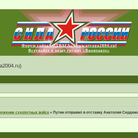
Форум сайта «ОТВАГА» [www.otvaga2004.ru]
Вступайте в нашу группу «Вконтакте»
2004.ru)
ружение сухопутных войск
»
Путин отправил в отставку Анатолия Сердюко