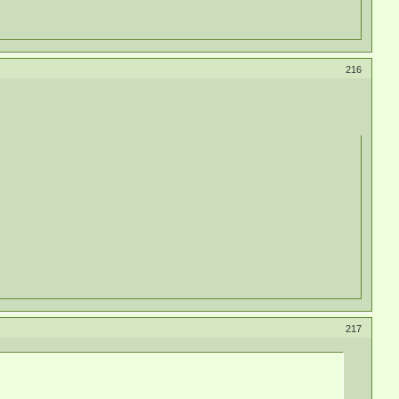
216
217