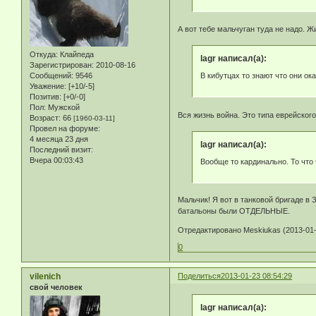
А вот тебе мальчуган туда не надо. 
Откуда:
Клайпеда
lagr написал(а):
Зарегистрирован
: 2010-08-16
В кибутцах то знают что они ок
Сообщений:
9546
Уважение:
[+10/-5]
Позитив:
[+0/-0]
Пол:
Мужской
Вся жизнь война. Это типа еврейског
Возраст:
66
[1960-03-11]
Провел на форуме:
4 месяца 23 дня
lagr написал(а):
Последний визит:
Вчера 00:03:43
Вообще то кардинально. То что
Мальчик! Я вот в танковой бригаде в 
батальоны были ОТДЕЛЬНЫЕ.
Отредактировано Meskiukas (2013-01-
0
vilenich
Поделиться
2013-01-23 08:54:29
свой человек
lagr написал(а):