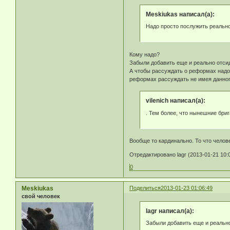
Meskiukas написал(а):
Надо просто послужить реально
Кому надо?
Забыли добавить еще и реально отси
А чтобы рассуждать о реформах надо 
реформах рассуждать не имея данног
vilenich написал(а):
. Тем более, что нынешние бри
Вообще то кардинально. То что челов
Отредактировано lagr (2013-01-21 10:
0
Meskiukas
Поделиться
2013-01-23 01:06:49
свой человек
lagr написал(а):
Забыли добавить еще и реально