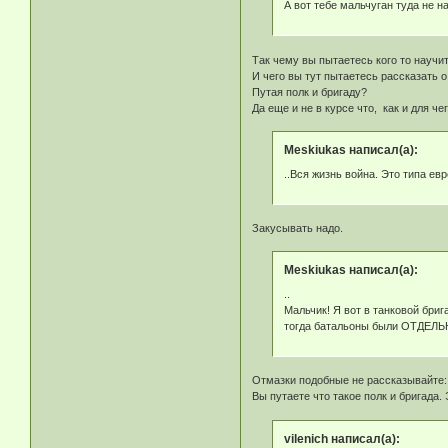
А вот тебе мальчуган туда не н
Так чему вы пытаетесь кого то научи
И чего вы тут пытаетесь рассказать 
Путая полк и бригаду?
Да еще и не в курсе что, как и для че
Meskiukas написал(а):
..Вся жизнь война. Это типа ев
Закусывать надо.
Meskiukas написал(а):
..
Мальчик! Я вот в танковой бриг
тогда батальоны были ОТДЕЛ
Отмазки подобные не рассказывайте: м
Вы путаете что такое полк и бригада
vilenich написал(а):