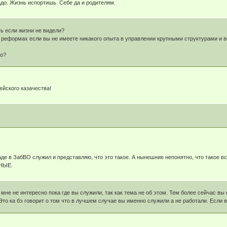
адо. Жизнь испортишь. Себе да и родителям.
ть если жизни не видели?
о реформах если вы не имеете никакого опыта в управлении крупными структурами и 
го?
рейского казачества!
аде в ЗабВО служил и представляю, что это такое. А нынешние непонятно, что такое вс
ЬНЫЕ.
не не интересно пока где вы служили, так как тема не об этом. Тем более сейчас вы 
. Это ка бэ говорит о том что в лучшем случае вы именно служили а не работали. Если