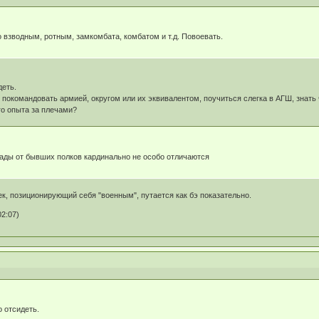
 взводным, ротным, замкомбата, комбатом и т.д. Повоевать.
деть.
покомандовать армией, округом или их эквивалентом, поучиться слегка в АГШ, знать 
о опыта за плечами?
гады от бывших полков кардинально не особо отличаются
ек, позиционирующий себя "военным", путается как бэ показательно.
02:07)
 отсидеть.