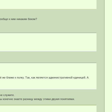
вообще к ним никаким боком?
ё же ближе к полку. Так, как является административной единицей. А
не служите.
 вы конечно знаете разницу между этими двумя понятиями.