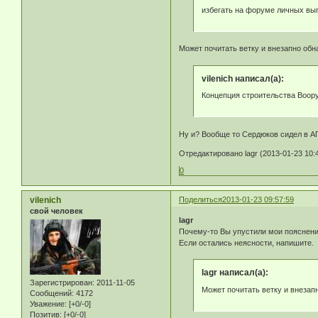
избегать на форуме личных вы
Может почитать ветку и внезапно обн
vilenich написал(а):
Концепция строительства Воор
Ну и? Вообще то Сердюков сидел в А
Отредактировано lagr (2013-01-23 10:
0
vilenich
Поделиться
2013-01-23 09:57:59
свой человек
lagr
Почему-то Вы упустили мои пояснени
Если остались неясности, напишите.
lagr написал(а):
Зарегистрирован
: 2011-11-05
Может почитать ветку и внезап
Сообщений:
4172
Уважение:
[+0/-0]
Позитив:
[+0/-0]