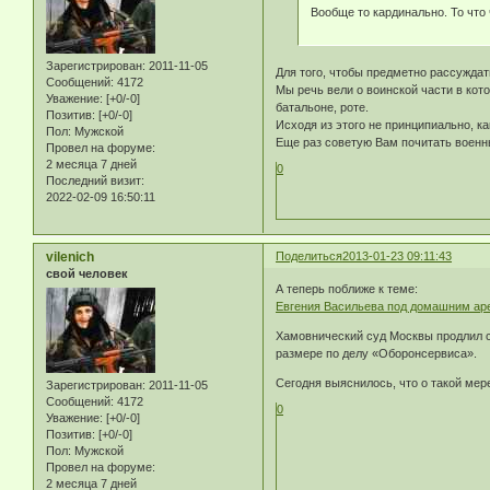
Вообще то кардинально. То что
Зарегистрирован
: 2011-11-05
Для того, чтобы предметно рассужда
Сообщений:
4172
Мы речь вели о воинской части в кот
Уважение:
[+0/-0]
батальоне, роте.
Позитив:
[+0/-0]
Исходя из этого не принципиально, к
Пол:
Мужской
Еще раз советую Вам почитать военн
Провел на форуме:
2 месяца 7 дней
0
Последний визит:
2022-02-09 16:50:11
vilenich
Поделиться
2013-01-23 09:11:43
свой человек
А теперь поближе к теме:
Евгения Васильева под домашним аре
Хамовнический суд Москвы продлил 
размере по делу «Оборонсервиса».
Сегодня выяснилось, что о такой мер
Зарегистрирован
: 2011-11-05
Сообщений:
4172
0
Уважение:
[+0/-0]
Позитив:
[+0/-0]
Пол:
Мужской
Провел на форуме:
2 месяца 7 дней