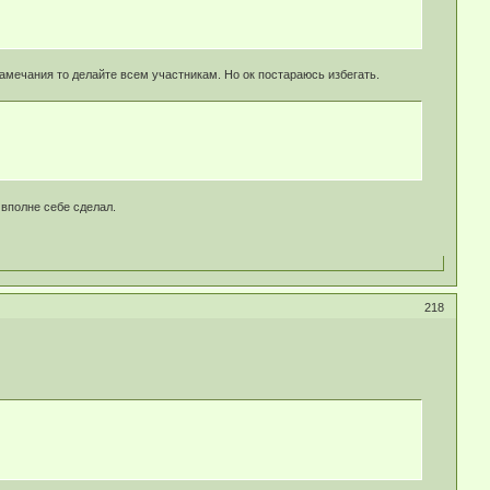
замечания то делайте всем участникам. Но ок постараюсь избегать.
вполне себе сделал.
218