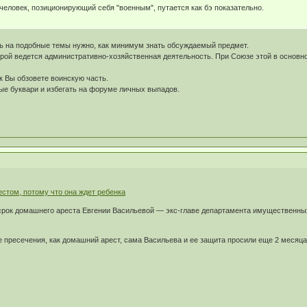
 человек, позиционирующий себя "военным", путается как бэ показательно.
ть на подобные темы нужно, как минимум знать обсуждаемый предмет.
орой ведется административно-хозяйственная деятельность. При Союзе этой в основном 
ак Вы обзовете воинскую часть.
ые буквари и избегать на форуме личных выпадов.
стом, потому что она ждет ребенка
срок домашнего ареста Евгении Васильевой — экс-главе департамента имущественны
е пресечения, как домашний арест, сама Васильева и ее защита просили еще 2 месяца