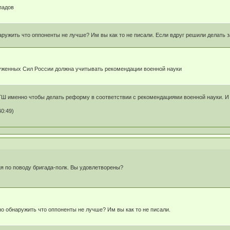
падов
аружить что оппоненты не лучше? Им вы как то не писали. Если вдруг решили делать 
уженных Сил России должна учитывать рекомендации военной науки
ГШ именно чтобы делать реформу в соответствии с рекомендациями военной науки. И 
40:49)
я по поводу бригада-полк. Вы удовлетворены?
но обнаружить что оппоненты не лучше? Им вы как то не писали.