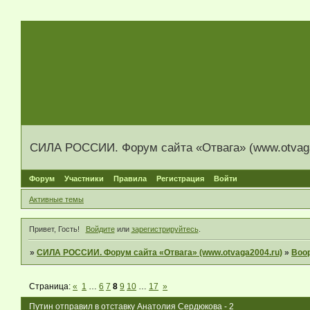
СИЛА РОССИИ. Форум сайта «Отвага» (www.otvaga
Форум
Участники
Правила
Регистрация
Войти
Активные темы
Привет, Гость!
Войдите
или
зарегистрируйтесь
.
»
СИЛА РОССИИ. Форум сайта «Отвага» (www.otvaga2004.ru)
»
Воо
Страница:
«
1
…
6
7
8
9
10
…
17
»
Путин отправил в отставку Анатолия Сердюкова - 2