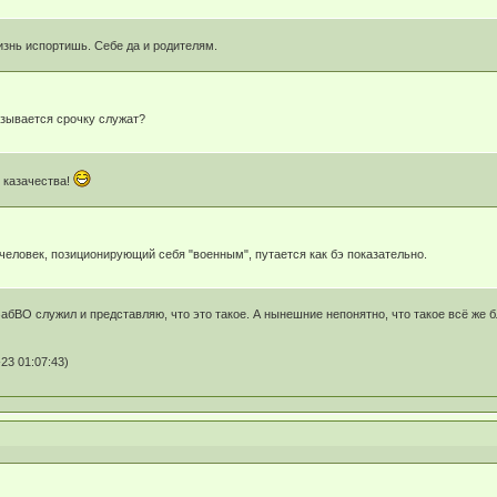
Жизнь испортишь. Себе да и родителям.
азывается срочку служат?
о казачества!
 человек, позиционирующий себя "военным", путается как бэ показательно.
ЗабВО служил и представляю, что это такое. А нынешние непонятно, что такое всё же б
23 01:07:43)