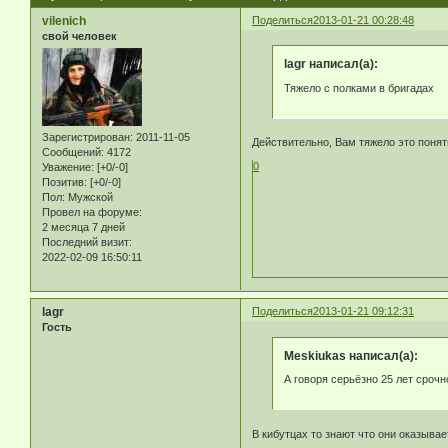
vilenich
Поделиться
2013-01-21 00:28:48
свой человек
lagr написал(а):
Тяжело с полками в бригадах
Зарегистрирован
: 2011-11-05
Действительно, Вам тяжело это понят
Сообщений:
4172
0
Уважение:
[+0/-0]
Позитив:
[+0/-0]
Пол:
Мужской
Провел на форуме:
2 месяца 7 дней
Последний визит:
2022-02-09 16:50:11
lagr
Поделиться
2013-01-21 09:12:31
Гость
Meskiukas написал(а):
А говоря серьёзно 25 лет сроч
В кибутцах то знают что они оказыва