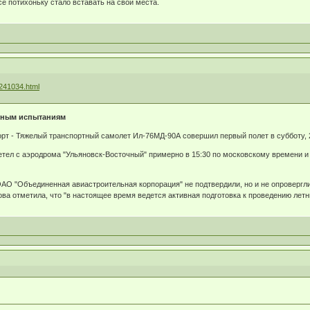
е потихоньку стало вставать на свои места.
/241034.html
етным испытаниям
орт - Тяжелый транспортный самолет Ил-76МД-90А совершил первый полет в субботу, 
етел с аэродрома "Ульяновск-Восточный" примерно в 15:30 по московскому времени и 
О "Объединенная авиастроительная корпорация" не подтвердили, но и не опровергли
а отметила, что "в настоящее время ведется активная подготовка к проведению лет