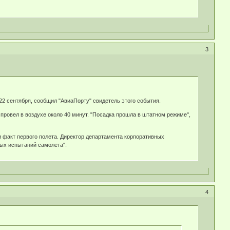
3
22 сентября, сообщил "АвиаПорту" свидетель этого события.
провел в воздухе около 40 минут. "Посадка прошла в штатном режиме",
 факт первого полета. Директор департамента корпоративных
ных испытаний самолета".
4