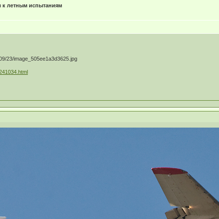
л к летным испытаниям
/241034.html