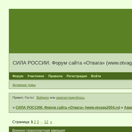
СИЛА РОССИИ. Форум сайта «Отвага» (www.otvaga
Форум
Участники
Правила
Регистрация
Войти
Активные темы
Привет, Гость!
Войдите
или
зарегистрируйтесь
.
»
СИЛА РОССИИ. Форум сайта «Отвага» (www.otvaga2004.ru)
»
Ави
Страница:
1
2
3
…
12
»
Военно-транспортная авиация