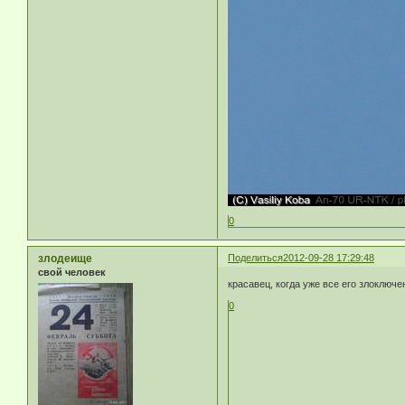
0
злодеище
Поделиться
2012-09-28 17:29:48
свой человек
красавец, когда уже все его злоключе
0