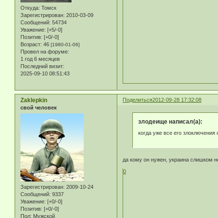
Откуда:
Томск
Зарегистрирован
: 2010-03-09
Сообщений:
54734
Уважение:
[+5/-0]
Позитив:
[+0/-0]
Возраст:
46
[1980-01-06]
Провел на форуме:
1 год 6 месяцев
Последний визит:
2025-09-10 08:51:43
Zaklepkin
Поделиться
2012-09-28 17:32:08
свой человек
злодеище написал(а):
когда уже все его злоключения 
да кому он нужен, украина слишком н
0
Зарегистрирован
: 2009-10-24
Сообщений:
9337
Уважение:
[+0/-0]
Позитив:
[+0/-0]
Пол:
Мужской