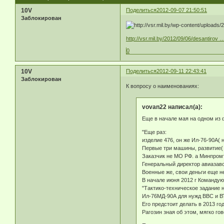
10V
Поделиться
2012-09-07 21:50:51
Заблокирован
http://vsr.mil.by/2012/09/06/desantirov 
0
10V
Поделиться
2012-09-11 22:43:41
Заблокирован
К вопросу о наименованиях:
vovan22 написал(а):
Еще в начале мая на одном из
"Еще раз:
изделие 476, он же Ил-76-90А( 
Первые три машины, развитие( 
Заказчик не МО РФ. а Минпром
Генеральный директор авиазаво
Военные же, свои деньги еще н
В начале июня 2012 г Командую
"Тактико-техническое задание 
Ил-76МД-90А для нужд ВВС и ВТ
Его предстоит делать в 2013 год
Рагозин зная об этом, мягко г