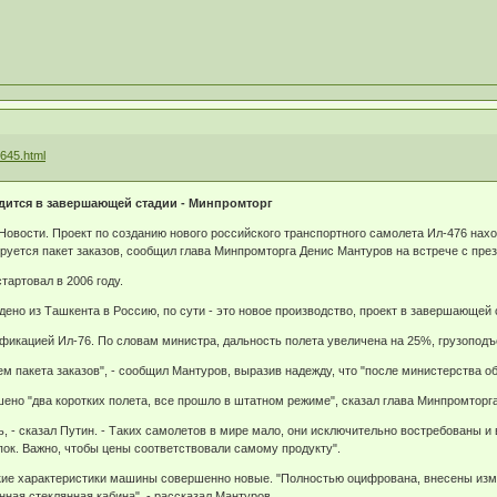
645.html
одится в завершающей стадии - Минпромторг
вости. Проект по созданию нового российского транспортного самолета Ил-476 нахо
руется пакет заказов, сообщил глава Минпромторга Денис Мантуров на встрече с пр
тартовал в 2006 году.
ено из Ташкента в Россию, по сути - это новое производство, проект в завершающей с
фикацией Ил-76. По словам министра, дальность полета увеличена на 25%, грузоподъ
пакета заказов", - сообщил Мантуров, выразив надежду, что "после министерства обо
но "два коротких полета, все прошло в штатном режиме", сказал глава Минпромторга.
, - сказал Путин. - Таких самолетов в мире мало, они исключительно востребованы и 
пок. Важно, чтобы цены соответствовали самому продукту".
кие характеристики машины совершенно новые. "Полностью оцифрована, внесены изме
ная стеклянная кабина", - рассказал Мантуров.