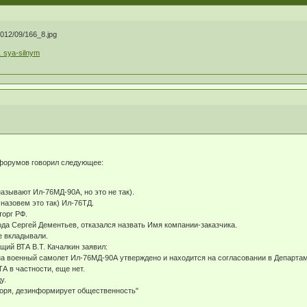
… sya-silnym
 форумов говорил следующее:
называют Ил-76МД-90А, но это не так).
назовем это так) Ил-76ТД.
торг РФ.
да Сергей Дементьев, отказался назвать Имя компании-заказчика.
е вкладывали.
щий ВТА В.Т. Качалкин заявил:
на военный самолет Ил-76МД-90А утверждено и находится на согласовании в Департам
А в частности, еще нет.
у.
оворя, дезинформирует общественность"