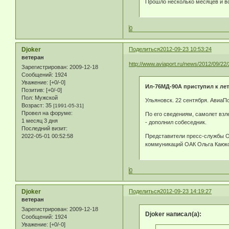
Прошло несколько месяцев и вс
0
Djoker
Поделиться
2012-09-23 10:53:24
ветеран
http://www.aviaport.ru/news/2012/09/22
Зарегистрирован
: 2009-12-18
Сообщений:
1924
Уважение:
[+0/-0]
Ил-76МД-90А приступил к л
Позитив:
[+0/-0]
Пол:
Мужской
Ульяновск. 22 сентября. АвиаП
Возраст:
35
[1991-05-31]
Провел на форуме:
По его сведениям, самолет взл
1 месяц 3 дня
- дополнил собеседник.
Последний визит:
Представители пресс-службы ОА
2022-05-01 00:52:58
коммуникаций ОАК Ольга Каюков
0
Djoker
Поделиться
2012-09-23 14:19:27
ветеран
Зарегистрирован
: 2009-12-18
Djoker написал(а):
Сообщений:
1924
Уважение:
[+0/-0]