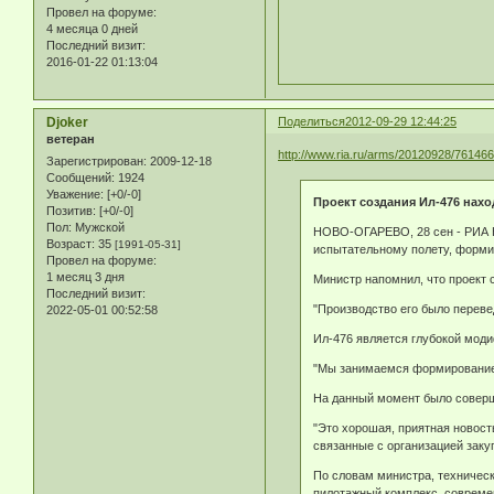
Провел на форуме:
4 месяца 0 дней
Последний визит:
2016-01-22 01:13:04
Djoker
Поделиться
2012-09-29 12:44:25
ветеран
http://www.ria.ru/arms/20120928/761466
Зарегистрирован
: 2009-12-18
Сообщений:
1924
Уважение:
[+0/-0]
Проект создания Ил-476 нах
Позитив:
[+0/-0]
Пол:
Мужской
НОВО-ОГАРЕВО, 28 сен - РИА Но
Возраст:
35
[1991-05-31]
испытательному полету, форми
Провел на форуме:
1 месяц 3 дня
Министр напомнил, что проект с
Последний визит:
"Производство его было перевед
2022-05-01 00:52:58
Ил-476 является глубокой моди
"Мы занимаемся формированием 
На данный момент было соверше
"Это хорошая, приятная новость
связанные с организацией заку
По словам министра, техничес
пилотажный комплекс, современ