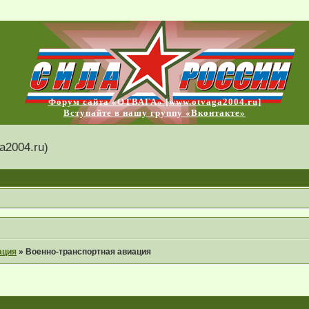
Форум сайта «ОТВАГА» [www.otvaga2004.ru]
Вступайте в нашу группу «Вконтакте»
2004.ru)
ация
»
Военно-транспортная авиация