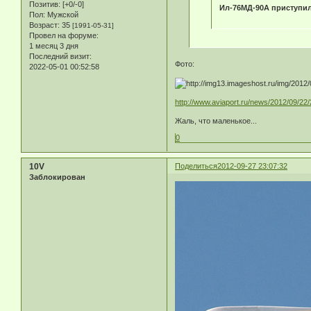
Позитив:
[+0/-0]
Ил-76МД-90А приступи
Пол:
Мужской
Возраст:
35
[1991-05-31]
Провел на форуме:
1 месяц 3 дня
Последний визит:
Фото:
2022-05-01 00:52:58
http://www.aviaport.ru/news/2012/09/22
Жаль, что маленькое...
0
10V
Поделиться
2012-09-27 23:07:32
Заблокирован