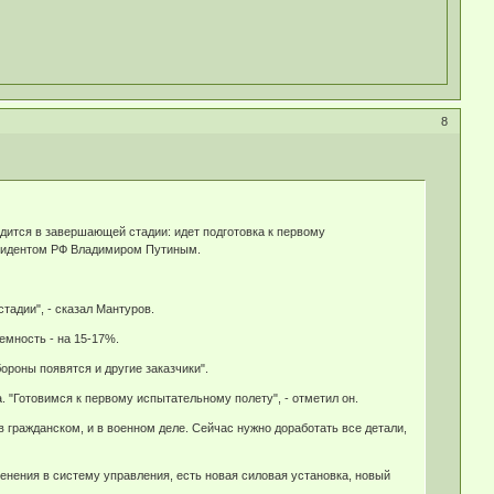
8
дится в завершающей стадии: идет подготовка к первому
езидентом РФ Владимиром Путиным.
тадии", - сказал Мантуров.
емность - на 15-17%.
роны появятся и другие заказчики".
 "Готовимся к первому испытательному полету", - отметил он.
в гражданском, и в военном деле. Сейчас нужно доработать все детали,
нения в систему управления, есть новая силовая установка, новый