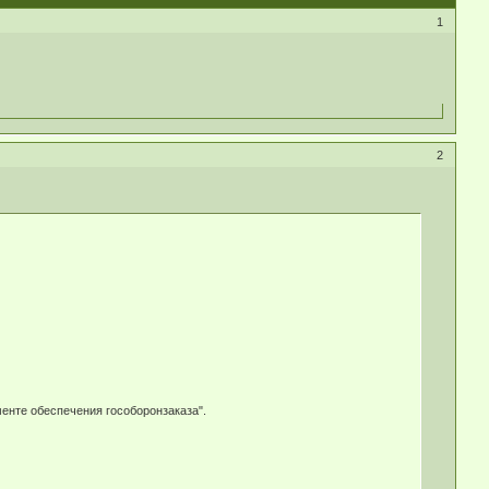
1
2
енте обеспечения гособоронзаказа".