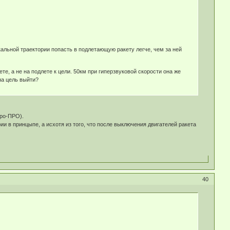
кальной траектории попасть в подлетающую ракету легче, чем за ней
е, а не на подлете к цели. 50км при гиперзвуковой скорости она же
на цель выйти?
вро-ПРО).
 в принцыпе, а исхотя из того, что после выключения двигателей ракета
40