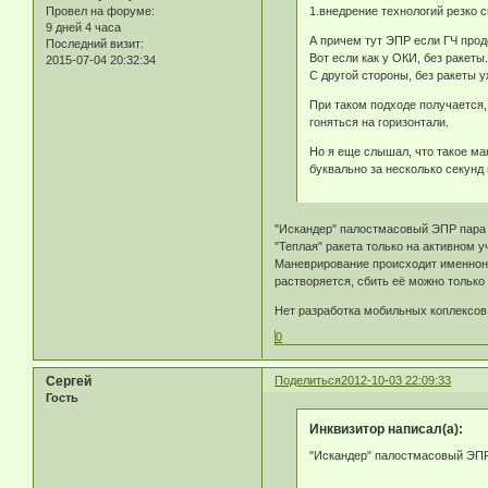
1.внедрение технологий резко
Провел на форуме:
9 дней 4 часа
А причем тут ЭПР если ГЧ продо
Последний визит:
Вот если как у ОКИ, без ракеты
2015-07-04 20:32:34
С другой стороны, без ракеты 
При таком подходе получается,
гоняться на горизонтали.
Но я еще слышал, что такое ман
буквально за несколько секунд 
"Искандер" палостмасовый ЭПР пара
"Теплая" ракета только на активном у
Маневрирование происходит именноно 
растворяется, сбить её можно только
Нет разработка мобильных коплексов 
0
Сергей
Поделиться
2012-10-03 22:09:33
Гость
Инквизитор написал(а):
"Искандер" палостмасовый ЭПР