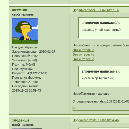
alexx188
Поделиться
2011-11-02 18:43:16
свой человек
злодеище написал(а):
а какова у неё дальность?
Не сообщается, по радио сказали "св
Откуда:
Израиль
Это интересно
Зарегистрирован
: 2010-01-17
Это интересно
Сообщений:
13829
Это интересно
Уважение:
[+0/-0]
Позитив:
[+0/-0]
Пол:
Мужской
злодеище написал(а):
Возраст:
54
[1972-03-02]
Провел на форуме:
и если мбр то зачем?)
7 месяцев 21 день
Последний визит:
2019-11-02 18:59:43
Иран/Пакистан и дальше..
Отредактировано alexx188 (2011-11-02
0
злодеище
Поделиться
2011-11-02 18:54:46
свой человек