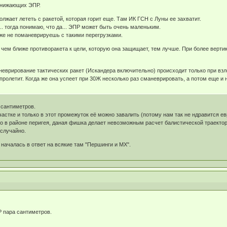
 снижающих ЭПР.
лжает лететь с ракетой, которая горит еще. Там ИК ГСН с Луны ее захватит.
... тогда понимаю, что да... ЭПР может быть очень маленьким.
уже не поманеврируешь с такими перегрузками.
 чем ближе противоракета к цели, которую она защищает, тем лучше. При более верти
еврирование тактических ракет (Искандера включительно) происходит только при взлет
пролетит. Когда же она успеет при 30Ж несколько раз сманеврировать, а потом еще и 
 сантиметров.
частке и только в этот промежуток её можно завалить (потому нам так не ндравится е
в районе перигея, даная фишка делает невозможным расчет балистической траектории
 случайно.
началась в ответ на всякие там "Першинги и МХ".
 пара сантиметров.