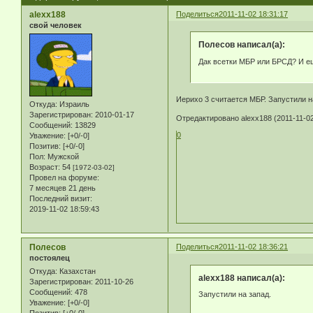
alexx188
Поделиться
2011-11-02 18:31:17
свой человек
Полесов написал(а):
Дак всетки МБР или БРСД? И ещ
Иерихо 3 считается МБР. Запустили на
Откуда:
Израиль
Зарегистрирован
: 2010-01-17
Отредактировано alexx188 (2011-11-02
Сообщений:
13829
0
Уважение:
[+0/-0]
Позитив:
[+0/-0]
Пол:
Мужской
Возраст:
54
[1972-03-02]
Провел на форуме:
7 месяцев 21 день
Последний визит:
2019-11-02 18:59:43
Полесов
Поделиться
2011-11-02 18:36:21
постоялец
Откуда:
Казахстан
alexx188 написал(а):
Зарегистрирован
: 2011-10-26
Сообщений:
478
Запустили на запад.
Уважение:
[+0/-0]