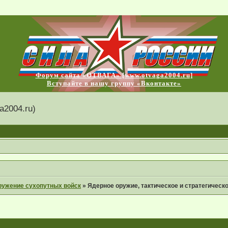
Форум сайта «ОТВАГА» [www.otvaga2004.ru]
Вступайте в нашу группу «Вконтакте»
2004.ru)
ружение сухопутных войск
»
Ядерное оружие, тактическое и стратегическо