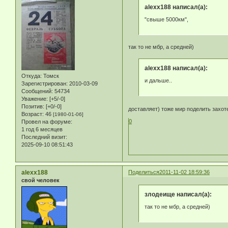
alexx188 написал(а):
"свыше 5000км",
так то не мбр, а средней)
alexx188 написал(а):
Откуда:
Томск
и дальше..
Зарегистрирован
: 2010-03-09
Сообщений:
54734
Уважение:
[+5/-0]
Позитив:
[+0/-0]
доставляет) тоже мир поделить захо
Возраст:
46
[1980-01-06]
0
Провел на форуме:
1 год 6 месяцев
Последний визит:
2025-09-10 08:51:43
alexx188
Поделиться
2011-11-02 18:59:36
свой человек
злодеище написал(а):
так то не мбр, а средней)