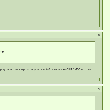
38
хим.
ю предотвращения угрозы национальной безопасности США? МБР всетаки,
39