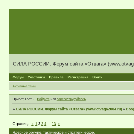
СИЛА РОССИИ. Форум сайта «Отвага» (www.otvaga
Форум
Участники
Правила
Регистрация
Войти
Активные темы
Привет, Гость!
Войдите
или
зарегистрируйтесь
.
»
СИЛА РОССИИ. Форум сайта «Отвага» (www.otvaga2004.ru)
»
Воо
Страница:
«
1
2
3
4
…
13
»
Ядерное оружие, тактическое и стратегическое.