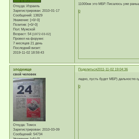
11000км это МБР. Писалось уже рань
Откуда:
Израиль
Зарегистрирован
: 2010-01-17
0
Сообщений:
13829
Уважение:
[+0/-0]
Позитив:
[+0/-0]
Пол:
Мужской
Возраст:
54
[1972-03-02]
Провел на форуме:
7 месяцев 21 день
Последний визит:
2019-11-02 18:59:43
злодеище
Поделиться
2011-11-02 19:04:36
свой человек
ладно, пусть будет МБР) дальностю 
0
Откуда:
Томск
Зарегистрирован
: 2010-03-09
Сообщений:
54734
Уважение:
[+5/-0]