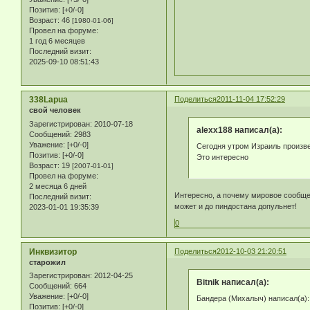
Позитив:
[+0/-0]
Возраст:
46
[1980-01-06]
Провел на форуме:
1 год 6 месяцев
Последний визит:
2025-09-10 08:51:43
338Lapua
Поделиться
2011-11-04 17:52:29
свой человек
Зарегистрирован
: 2010-07-18
alexx188 написал(а):
Сообщений:
2983
Уважение:
[+0/-0]
Сегодня утром Израиль произв
Позитив:
[+0/-0]
Это интересно
Возраст:
19
[2007-01-01]
Провел на форуме:
2 месяца 6 дней
Интересно, а почему мировое сообще
Последний визит:
может и до пиндостана допульнет!
2023-01-01 19:35:39
0
Инквизитор
Поделиться
2012-10-03 21:20:51
старожил
Зарегистрирован
: 2012-04-25
Bitnik написал(а):
Сообщений:
664
Уважение:
[+0/-0]
Бандера (Михалыч) написал(а):
Позитив:
[+0/-0]