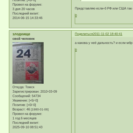
Позитив:
[+0/-0]
Провел на форуме:
Представляю если-б РФ или США так о
3 дня 20 часов
Последний визит:
0
2014-06-15 14:33:46
злодеище
Поделиться
2011-11-02 18:40:41
свой человек
а какова у неё дальность? и если мбр
0
Откуда:
Томск
Зарегистрирован
: 2010-03-09
Сообщений:
54734
Уважение:
[+5/-0]
Позитив:
[+0/-0]
Возраст:
46
[1980-01-06]
Провел на форуме:
1 год 6 месяцев
Последний визит:
2025-09-10 08:51:43