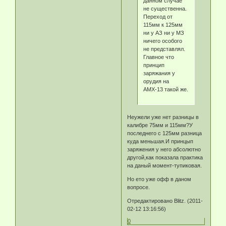
данном случае
не существенна.
Переход от
115мм к 125мм
ни у АЗ ни у МЗ
ничего особого
не представлял.
Главное что
принцип
заряжания у
орудия на
АМХ-13 такой же.
Неужели уже нет разницы в
калибре 75мм и 115мм?У
последнего с 125мм разница
куда меньшая.И принцып
заряжения у него абсолютно
другой,как показала практика
на даный момент-тупиковая.
Но ето уже офф в даном
вопросе.
Отредактировано Blitz. (2011-
02-12 13:16:56)
0