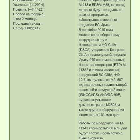
Сообщений:
37227
Уважение:
[+129/-4]
M-113 и БРЭМ M88, которые,
Позитив:
[+444/-21]
которые будут переданы в
Провел на форуме:
рамках программы
1 год 2 месяца
«Иностранные военные
Последний визит:
продажи» ВС Ирака.
Сегодня 00:20:12
В сентябре 2010 года
Агентство по оборонному
сотрудничеству и
безопасности МО США
(DSCA) уведомило Конгресс
США о планируемой продаже
Ираку 440 восстановленных
бронетранспортеров (БТР) M-
113A2 из числа излишних
вооружений ВС США, 440
12,7-мм пулеметов M2, 607
одноканальных радиостанций
наземной и воздушной связи
(SINCGARS) AN/VRC-90E,
пусковых установок
дымовых гранат M2598, а
также другого оборудования
стоимостью 131 млн дол.
Работы по модернизации M-
113A2 стоимостью 60 млн дол
будут вестись совместно с
«БАе системз».