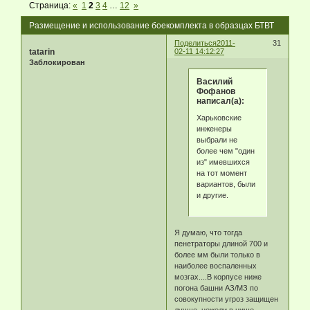
Страница:
«
1
2
3
4
…
12
»
Размещение и использование боекомплекта в образцах БТВТ
Поделиться
2011-
31
tatarin
02-11 14:12:27
Заблокирован
Василий
Фофанов
написал(а):
Харьковские
инженеры
выбрали не
более чем "один
из" имевшихся
на тот момент
вариантов, были
и другие.
Я думаю, что тогда
пенетраторы длиной 700 и
более мм были только в
наиболее воспаленных
мозгах....В корпусе ниже
погона башни АЗ/МЗ по
совокупности угроз защищен