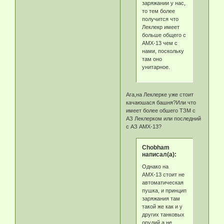
заряжании у нас,
то тем более
получится что
Леклекр имеет
больше общего с
АМХ-13 чем с
нами, поскольку
там оно
унитарное.
Ага,на Леклерке уже стоит
качаюшася башня?Или что
имеет более обшего ТЗМ с
АЗ Леклерком или последний
с АЗ АМХ-13?
Chobham
написал(а):
Однако на
АМХ-13 стоит не
автоматическая
пушка, и принцип
заряжания там
такой же как и у
других танковых
орудий а не