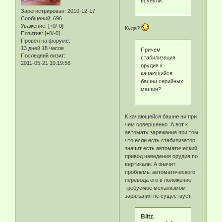
всунули.
Зарегистрирован
: 2010-12-17
Сообщений:
696
Уважение:
[+0/-0]
Куда?
Позитив:
[+0/-0]
Провел на форуме:
13 дней 18 часов
Причем
Последний визит:
стабилизация
2011-05-21 10:19:56
орудия к
качаюшийся
башни серийных
машин?
К качающейся башне ни при
чем совершенно. А вот к
автомату заряжания при том,
что если есть стабилизатор,
значит есть автоматический
привод наведения орудия по
вертикали. А значит
проблемы автоматического
перевода его в положение
требуемое механизмом
заряжания не существует.
Blitz.