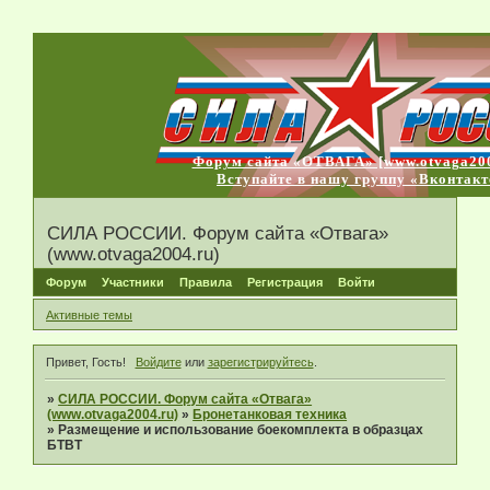
Форум сайта «ОТВАГА» [www.otvaga200
Вступайте в нашу группу «Вконтакт
СИЛА РОССИИ. Форум сайта «Отвага»
(www.otvaga2004.ru)
Форум
Участники
Правила
Регистрация
Войти
Активные темы
Привет, Гость!
Войдите
или
зарегистрируйтесь
.
»
СИЛА РОССИИ. Форум сайта «Отвага»
(www.otvaga2004.ru)
»
Бронетанковая техника
»
Размещение и использование боекомплекта в образцах
БТВТ