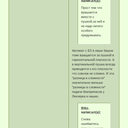
написал(а):
Прост тем что
врашается
вместе с
пушкой,за ней и
не надо ничего
особого
придумывать.
Автомат с БЗ в нише башни
тоже вращается за пушкой в
горизонтальной плоскости. А
в вертикальной пушка всегда
приводится к его плоскости
что совсем не сложно. И эта
"разница в сложности"
значительно меньше
"разницы в сложности"
подачи боеприпасов у
Леклерка и наших.
Blitz.
написал(а):
Снова
ошибаетесь