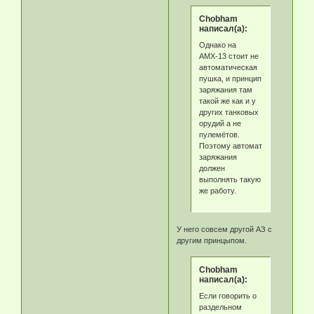
Chobham
написал(а):
Однако на
АМХ-13 стоит не
автоматическая
пушка, и принцип
заряжания там
такой же как и у
других танковых
орудий а не
пулемётов.
Поэтому автомат
заряжания
должен
выполнять такую
же работу.
У него совсем другой АЗ с
другим принцыпом.
Chobham
написал(а):
Если говорить о
раздельном