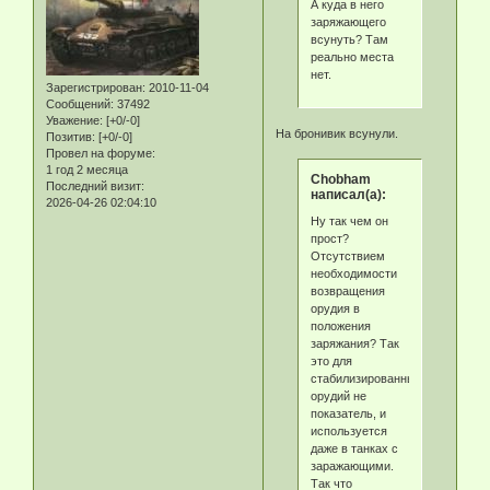
А куда в него
заряжающего
всунуть? Там
реально места
нет.
Зарегистрирован
: 2010-11-04
Сообщений:
37492
Уважение:
[+0/-0]
На бронивик всунули.
Позитив:
[+0/-0]
Провел на форуме:
1 год 2 месяца
Chobham
Последний визит:
написал(а):
2026-04-26 02:04:10
Ну так чем он
прост?
Отсутствием
необходимости
возвращения
орудия в
положения
заряжания? Так
это для
стабилизированных
орудий не
показатель, и
используется
даже в танках с
заражающими.
Так что