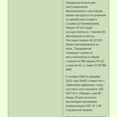
Предназначенные для
восстановления
бронемашины в настоящее
время находятся на хранении
на армейском складе в
Сьерра (шт.Калифорния).
Ремонт M-113 будет
осуществляться с темпом 50
бронемашин в месяц.
Поставка первых M-113 ВС
Ирака запланирована на
июль. Предприятие
планирует провести
восстановление в общей
сложности 586 единиц M-113
в версии A2, а также 21 БРЭМ
M88.
С ноября 2009 по декабрь
2010 года ANAD совместно с
«Дженерал дайнемикс лэнд
системз» восстановило 140
ОБТ M-1 «Абрамс» для ВС
Ирака. В мае начнется
реализация программы
модернизации ОБТ M-1 ВС
Саудовской Аравии.