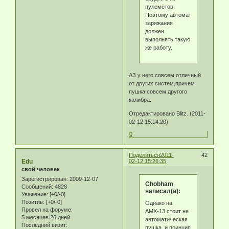
пулемётов.
Поэтому автомат
заряжания
должен
выполнять такую
же работу.
АЗ у него совсем отличный
от других систем,причем
пушка совсем другого
калибра.
Отредактировано Blitz. (2011-
02-12 15:14:20)
0
Поделиться
2011-
42
Edu
02-12 15:26:35
свой человек
Зарегистрирован
: 2009-12-07
Chobham
Сообщений:
4828
написал(а):
Уважение:
[+0/-0]
Позитив:
[+0/-0]
Однако на
Провел на форуме:
АМХ-13 стоит не
5 месяцев 26 дней
автоматическая
Последний визит:
пушка, и принцип