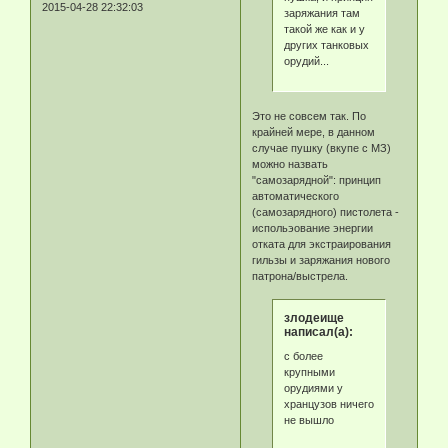
2015-04-28 22:32:03
заряжания там
такой же как и у
других танковых
орудий...
Это не совсем так. По
крайней мере, в данном
случае пушку (вкупе с МЗ)
можно назвать
"самозарядной": принцип
автоматического
(самозарядного) пистолета -
испольэование энергии
отката для экстраирования
гильзы и заряжания нового
патрона/выстрела.
злодеище
написал(а):
с более
крупными
орудиями у
хранцузов ничего
не вышло