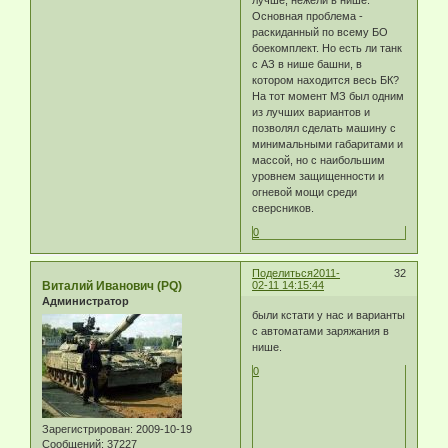
лучше, нежели в нише.
Основная проблема -
раскиданный по всему БО
боекомплект. Но есть ли танк
с АЗ в нише башни, в
котором находится весь БК?
На тот момент МЗ был одним
из лучших вариантов и
позволял сделать машину с
минимальными габаритами и
массой, но с наибольшим
уровнем защищенности и
огневой мощи среди
сверсников.
0
Поделиться
2011-
32
Виталий Иванович (PQ)
02-11 14:15:44
Администратор
были кстати у нас и варианты
с автоматами заряжания в
нише.
0
Зарегистрирован
: 2009-10-19
Сообщений:
37227