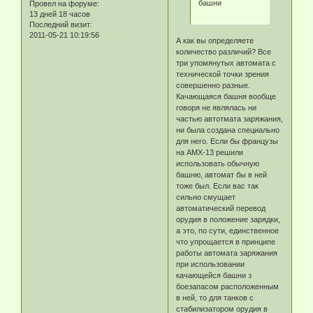
башни
Провел на форуме:
13 дней 18 часов
Последний визит:
2011-05-21 10:19:56
А как вы определяете
количество различий? Все
три упомянутых автомата с
технической точки зрения
совершенно разные.
Качающаяся башня вообще
говоря не являлась ни
частью автотмата заряжания,
ни была создана специально
для него. Если бы французы
на АМХ-13 решили
использовать обычную
башню, автомат бы в ней
тоже был. Если вас так
сильно смущает
автоматический перевод
орудия в положение зарядки,
а это, по сути, единственное
что упрощается в принципе
работы автомата заряжания
при использовании
качающейся башни з
боезапасом расположенным
в ней, то для танков с
стабилизатором орудия в