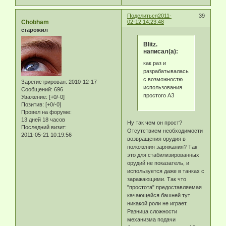
Поделиться
2011-
39
Chobham
02-12 14:23:48
старожил
Blitz.
написал(а):
как раз и
разрабатывалась
с возможностю
Зарегистрирован
: 2010-12-17
использования
Сообщений:
696
простого АЗ
Уважение:
[+0/-0]
Позитив:
[+0/-0]
Провел на форуме:
13 дней 18 часов
Ну так чем он прост?
Последний визит:
Отсутствием необходимости
2011-05-21 10:19:56
возвращения орудия в
положения заряжания? Так
это для стабилизированных
орудий не показатель, и
используется даже в танках с
заражающими. Так что
"простота" предоставляемая
качающейся башней тут
никакой роли не играет.
Разница сложности
механизма подачи