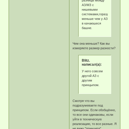
разницы между
АЗ/МЗ с
нишевыми
системами,горазду
меньше чем у АЗ
в качаюшеся
башне.
Чем она меньше? Как вы
измеряете размер разности?
Blitz.
написал(а):
У него совсем
другой АЗ с
другим
принцыпом.
Смотря что вы
подразумеваете под
принципом. Если обобщённо,
то все они одинаковы, если
уйти в техническую
реализацию, то все разные. Я
не вижу "принципа"