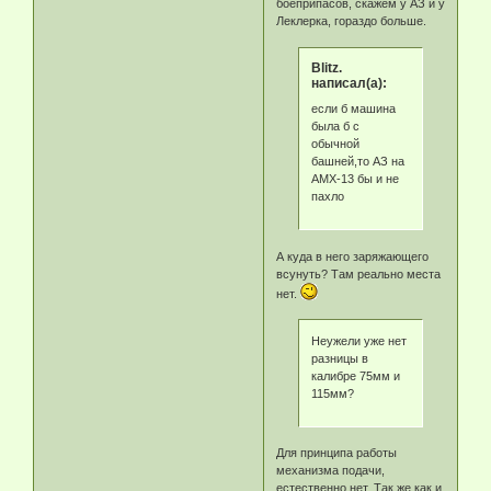
боеприпасов, скажем у АЗ и у
Леклерка, гораздо больше.
Blitz.
написал(а):
если б машина
была б с
обычной
башней,то АЗ на
АМХ-13 бы и не
пахло
А куда в него заряжающего
всунуть? Там реально места
нет.
Неужели уже нет
разницы в
калибре 75мм и
115мм?
Для принципа работы
механизма подачи,
естественно нет. Так же как и