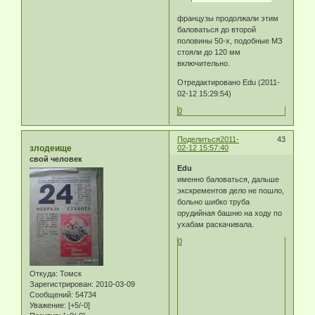
французы продолжали этим
баловаться до второй
половины 50-х, подобные МЗ
стояли до 120 мм
включительно.
Отредактировано Edu (2011-
02-12 15:29:54)
0
Поделиться
2011-
43
злодеище
02-12 15:57:40
свой человек
Edu
именно баловаться, дальше
экскрементов дело не пошло,
больно шибко труба
орудийная башню на ходу по
ухабам раскачивала.
0
Откуда:
Томск
Зарегистрирован
: 2010-03-09
Сообщений:
54734
Уважение:
[+5/-0]