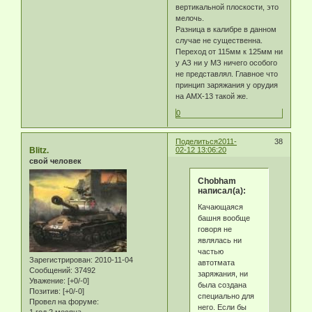
вертикальной плоскости, это
мелочь.
Разница в калибре в данном
случае не существенна.
Переход от 115мм к 125мм ни
у АЗ ни у МЗ ничего особого
не представлял. Главное что
принцип заряжания у орудия
на АМХ-13 такой же.
0
Поделиться
2011-
38
Blitz.
02-12 13:06:20
свой человек
Chobham
написал(а):
Качающаяся
башня вообще
говоря не
являлась ни
частью
Зарегистрирован
: 2010-11-04
автотмата
Сообщений:
37492
заряжания, ни
Уважение:
[+0/-0]
была создана
Позитив:
[+0/-0]
специально для
Провел на форуме:
него. Если бы