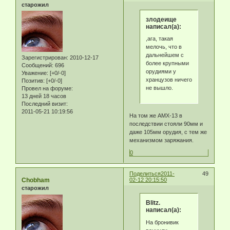
старожил
злодеище
написал(а):
,ага, такая
мелочь, что в
дальнейшем с
Зарегистрирован
: 2010-12-17
более крупными
Сообщений:
696
орудиями у
Уважение:
[+0/-0]
хранцузов ничего
Позитив:
[+0/-0]
не вышло.
Провел на форуме:
13 дней 18 часов
Последний визит:
2011-05-21 10:19:56
На том же АМХ-13 в
последствии стояли 90мм и
даже 105мм орудия, с тем же
механизмом заряжания.
0
Поделиться
2011-
49
Chobham
02-12 20:15:50
старожил
Blitz.
написал(а):
На бронивик