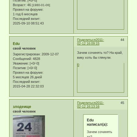
Позитив:
[+0/-0]
Возраст:
46
[1980-01-06]
Провел на форуме:
1 год 6 месяцев
Последний визит:
2025-09-10 08:51:43
Поделиться
2011-
44
Edu
02-12 16:09:15
свой человек
Зачем сочинять то? На край,
Зарегистрирован
: 2009-12-07
вику хоть бы глянули.
Сообщений:
4828
Уважение:
[+0/-0]
0
Позитив:
[+0/-0]
Провел на форуме:
5 месяцев 26 дней
Последний визит:
2015-04-28 22:32:03
Поделиться
2011-
45
злодеище
02-12 16:13:16
свой человек
Edu
написал(а):
Зачем сочинять
то?