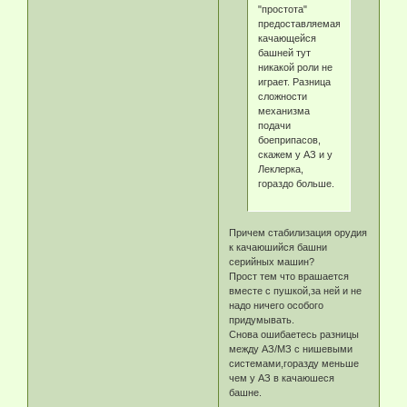
"простота"
предоставляемая
качающейся
башней тут
никакой роли не
играет. Разница
сложности
механизма
подачи
боеприпасов,
скажем у АЗ и у
Леклерка,
гораздо больше.
Причем стабилизация орудия
к качаюшийся башни
серийных машин?
Прост тем что врашается
вместе с пушкой,за ней и не
надо ничего особого
придумывать.
Снова ошибаетесь разницы
между АЗ/МЗ с нишевыми
системами,горазду меньше
чем у АЗ в качаюшеся
башне.