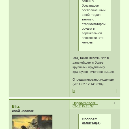
башни з
боезапасом
расположенным
в ней, то для
танков с
стабилизатором
орудия в
вертикальной
плоскости, это
мелочь.
,ага, такая мелочь, что в
дальнейшем с более
крупными орудиями у
хранцузов ничего не вышло.
Отредактировано злодеище
(2011-02-12 14:53:04)
0
Поделиться
2011-
41
Blitz.
02-12 15:13:37
свой человек
Chobham
написал(а):