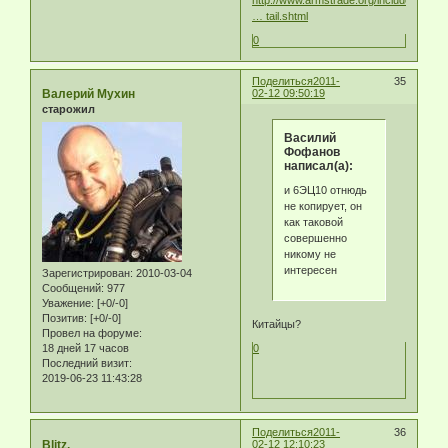
http://www.armstrade.org/includes/perio
… tail.shtml
0
Поделиться
2011-
35
Валерий Мухин
02-12 09:50:19
старожил
Василий
Фофанов
написал(а):
и 6ЭЦ10 отнюдь
не копирует, он
как таковой
совершенно
никому не
интересен
Зарегистрирован
: 2010-03-04
Сообщений:
977
Уважение:
[+0/-0]
Позитив:
[+0/-0]
Китайцы?
Провел на форуме:
18 дней 17 часов
0
Последний визит:
2019-06-23 11:43:28
Поделиться
2011-
36
Blitz.
02-12 12:10:23