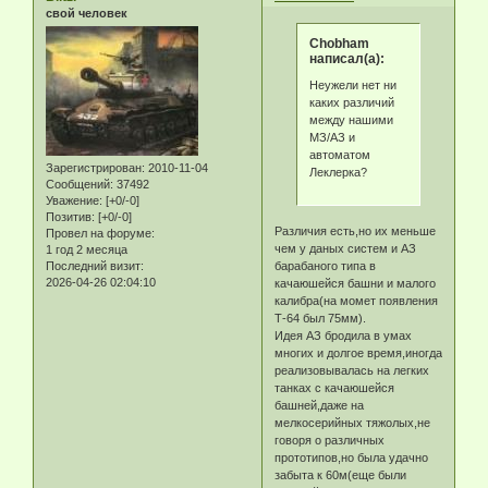
свой человек
Chobham
написал(а):
Неужели нет ни
каких различий
между нашими
МЗ/АЗ и
автоматом
Зарегистрирован
: 2010-11-04
Леклерка?
Сообщений:
37492
Уважение:
[+0/-0]
Позитив:
[+0/-0]
Различия есть,но их меньше
Провел на форуме:
чем у даных систем и АЗ
1 год 2 месяца
Последний визит:
барабаного типа в
2026-04-26 02:04:10
качаюшейся башни и малого
калибра(на момет появления
Т-64 был 75мм).
Идея АЗ бродила в умах
многих и долгое время,иногда
реализовывалась на легких
танках с качаюшейся
башней,даже на
мелкосерийных тяжолых,не
говоря о различных
прототипов,но была удачно
забыта к 60м(еще были