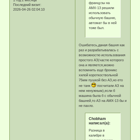
1 год 2 месяца
французы на
Последний визит:
АМХ-13 решили
2026-04-26 02:04:10
использовать
обычную башню,
автомат бы в ней
тоже был.
Ошибатесь,даная башня как
раз и разрабатывалась с
возможностю использования
простого АЗ(частю которого
она и является,можно
вспомнить еще броникс
хилой короткоствольной
75мм пушкой без АЗ,но ето
не танк
посчитали АЗ на
нем ненужным),если б
машина была б с обычной
башней,то АЗ на АМХ-13 бы и
не пахло.
Chobham
написал(а):
Разница в
калибре в