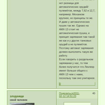
нет разницы для
автоматических орудий/
пулемётов, между 7,62 и 12,7,
например. Механизм
крупнее, но принципы те же.
И даже у автоматических
пушек так же. Однако на
АМХ-13 стоит не
автоматическая пушка, и
принцип заряжания там такой
же как и у других танковых
орудий а не пулемётов.
Поэтому автомат заряжания
должен выполнять такую же
работу.
Если говорить о раздельном
заряжании у нас, то тем
более получится что Леклекр
имеет больше общего с
АМХ-13 чем с нами,
поскольку там оно унитарное.
0
Поделиться
2011-
40
злодеище
02-12 14:51:23
свой человек