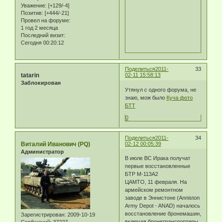
Уважение:
[+129/-4]
Позитив:
[+444/-21]
Провел на форуме:
1 год 2 месяца
Последний визит:
Сегодня 00:20:12
Поделиться
2011-
33
tatarin
02-11 15:58:13
Заблокирован
Утянул с одного форума, не
знаю, мож было
Куча фото
БТТ
0
Поделиться
2011-
34
Виталий Иванович (PQ)
02-12 00:05:39
Администратор
В июле ВС Ирака получат
первые восстановленные
БТР M-113A2
ЦАМТО, 11 февраля. На
армейском ремонтном
заводе в Эннистоне (Anniston
Army Depot - ANAD) началось
восстановление бронемашин,
Зарегистрирован
: 2009-10-19
включая бронетранспортеры