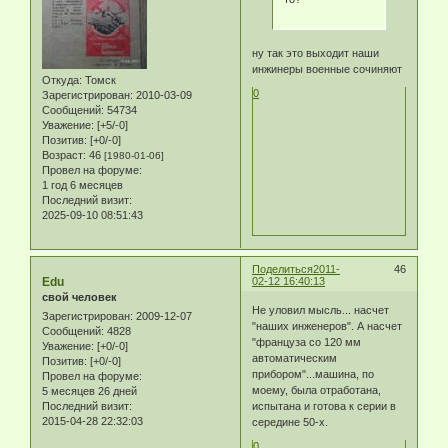
ну так это выходит наши
инжинеры военные сочиняют
Откуда:
Томск
0
Зарегистрирован
: 2010-03-09
Сообщений:
54734
Уважение:
[+5/-0]
Позитив:
[+0/-0]
Возраст:
46
[1980-01-06]
Провел на форуме:
1 год 6 месяцев
Последний визит:
2025-09-10 08:51:43
Поделиться
2011-
46
Edu
02-12 16:40:13
свой человек
Не уловил мысль... насчет
Зарегистрирован
: 2009-12-07
"наших инженеров". А насчет
Сообщений:
4828
"француза со 120 мм
Уважение:
[+0/-0]
автоматическим
Позитив:
[+0/-0]
прибором"...машина, по
Провел на форуме:
моему, была отработана,
5 месяцев 26 дней
Последний визит:
испытана и готова к серии в
2015-04-28 22:32:03
середине 50-х.
0