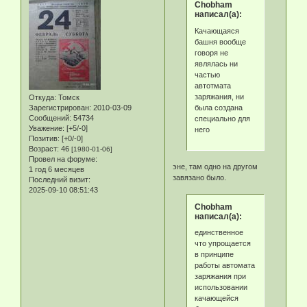
Chobham
написал(а):
Качающаяся
башня вообще
говоря не
являлась ни
частью
автотмата
заряжания, ни
Откуда:
Томск
была создана
Зарегистрирован
: 2010-03-09
Сообщений:
54734
специально для
Уважение:
[+5/-0]
него
Позитив:
[+0/-0]
Возраст:
46
[1980-01-06]
Провел на форуме:
эне, там одно на другом
1 год 6 месяцев
завязано было.
Последний визит:
2025-09-10 08:51:43
Chobham
написал(а):
единственное
что упрощается
в принципе
работы автомата
заряжания при
использовании
качающейся