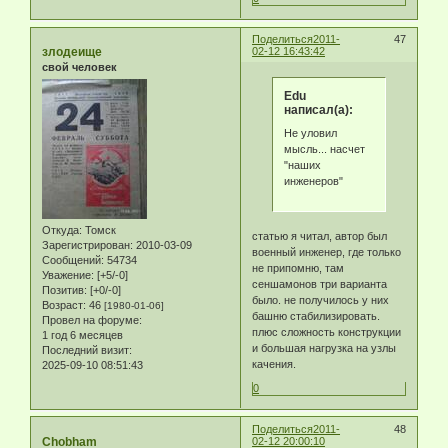
Поделиться
2011-
47
злодеище
02-12 16:43:42
свой человек
Edu
написал(а):
Не уловил
мысль... насчет
"наших
инженеров"
Откуда:
Томск
статью я читал, автор был
Зарегистрирован
: 2010-03-09
военный инженер, где только
Сообщений:
54734
не припомню, там
Уважение:
[+5/-0]
сеншамонов три варианта
Позитив:
[+0/-0]
было. не получилось у них
Возраст:
46
[1980-01-06]
башню стабилизировать.
Провел на форуме:
плюс сложность конструкции
1 год 6 месяцев
и большая нагрузка на узлы
Последний визит:
качения.
2025-09-10 08:51:43
0
Поделиться
2011-
48
Chobham
02-12 20:00:10