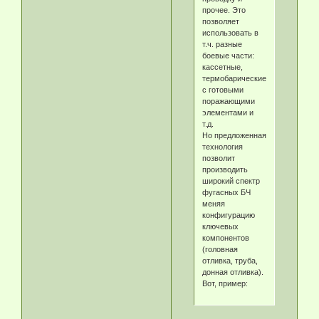
прочее. Это
позволяет
использовать в
т.ч. разные
боевые части:
кассетные,
термобарические,
с готовыми
поражающими
элементами и
т.д.
Но предложенная
технология
позволит
производить
широкий спектр
фугасных БЧ
меняя
конфигурацию
ключевых
компонентов
(головная
отливка, труба,
донная отливка).
Вот, пример: