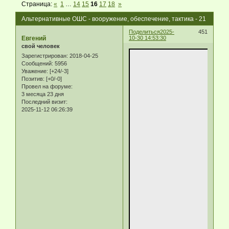
Страница:
«
1
…
14
15
16
17
18
»
Альтернативные ОШС - вооружение, обеспечение, тактика - 21
Поделиться
2025-
451
Eвгeний
10-30 14:53:30
свой человек
Зарегистрирован
: 2018-04-25
Сообщений:
5956
Уважение:
[+24/-3]
Позитив:
[+0/-0]
Провел на форуме:
3 месяца 23 дня
Последний визит:
2025-11-12 06:26:39