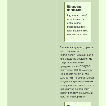
Штепсель
написал(а):
Ну, это я с такой
идеей вылез и
собсна все
разговоры про
крылышки в этом
контексте и шли.
Я понял вашу идею, прежде
всего вы хотели
использовать имеющиеся в
производстве решения. Но
тогда лучше просто
прикрутить к УМПБ-Д30СН
двигатель SW800Pro сзади
(не совсем понятно, где
разместить топливо). Может
получится крылья удлинить,
если у них хватит жёсткости
или удастся её повысить.
Может вплотную к 300 км и
удастся подобраться.