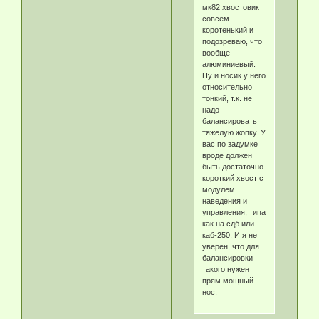
мк82 хвостовик
совсем
коротенький и
подозреваю, что
вообще
алюминиевый.
Ну и носик у него
относительно
тонкий, т.к. не
надо
балансировать
тяжелую жопку. У
вас по задумке
вроде должен
быть достаточно
короткий хвост с
модулем
наведения и
управления, типа
как на сдб или
каб-250. И я не
уверен, что для
балансировки
такого нужен
прям мощный
нос.