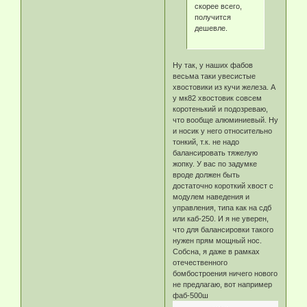
скорее всего,
получится
дешевле.
Ну так, у наших фабов
весьма таки увесистые
хвостовики из кучи железа. А
у мк82 хвостовик совсем
коротенький и подозреваю,
что вообще алюминиевый. Ну
и носик у него относительно
тонкий, т.к. не надо
балансировать тяжелую
жопку. У вас по задумке
вроде должен быть
достаточно короткий хвост с
модулем наведения и
управления, типа как на сдб
или каб-250. И я не уверен,
что для балансировки такого
нужен прям мощный нос.
Собсна, я даже в рамках
отечественного
бомбостроения ничего нового
не предлагаю, вот например
фаб-500ш