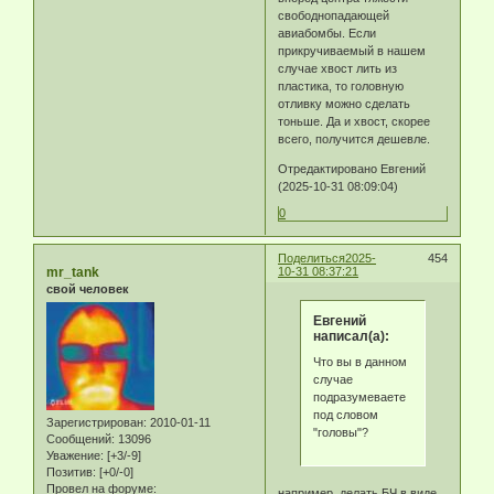
свободнопадающей
авиабомбы. Если
прикручиваемый в нашем
случае хвост лить из
пластика, то головную
отливку можно сделать
тоньше. Да и хвост, скорее
всего, получится дешевле.
Отредактировано Eвгeний
(2025-10-31 08:09:04)
0
Поделиться
2025-
454
mr_tank
10-31 08:37:21
свой человек
Eвгeний
написал(а):
Что вы в данном
случае
подразумеваете
под словом
Зарегистрирован
: 2010-01-11
"головы"?
Сообщений:
13096
Уважение:
[+3/-9]
Позитив:
[+0/-0]
Провел на форуме:
например, делать БЧ в виде