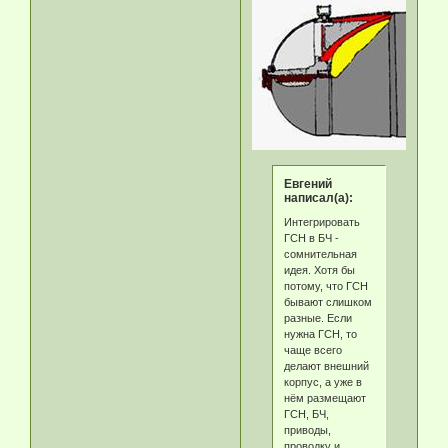
Eвгeний
написал(а):
Интегрировать
ГСН в БЧ -
сомнительная
идея. Хотя бы
потому, что ГСН
бывают слишком
разные. Если
нужна ГСН, то
чаще всего
делают внешний
корпус, а уже в
нём размещают
ГСН, БЧ,
приводы,
проводку и