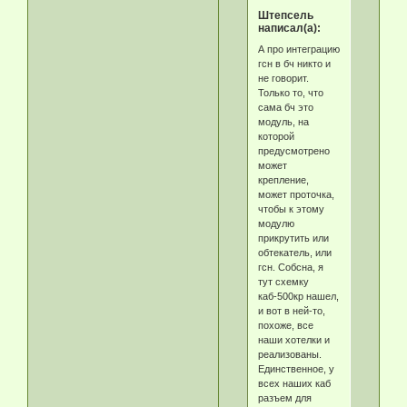
Штепсель
написал(а):
А про интеграцию
гсн в бч никто и
не говорит.
Только то, что
сама бч это
модуль, на
которой
предусмотрено
может
крепление,
может проточка,
чтобы к этому
модулю
прикрутить или
обтекатель, или
гсн. Собсна, я
тут схемку
каб-500кр нашел,
и вот в ней-то,
похоже, все
наши хотелки и
реализованы.
Единственное, у
всех наших каб
разъем для