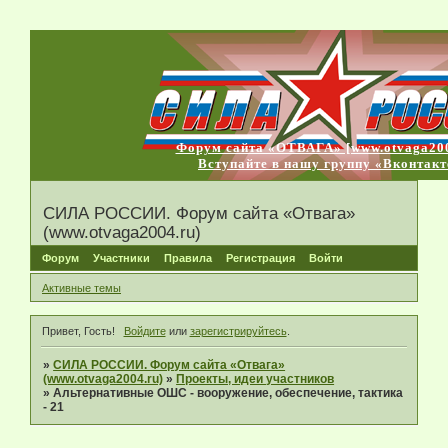
Форум сайта «ОТВАГА» [www.otvaga200
Вступайте в нашу группу «Вконтакт
СИЛА РОССИИ. Форум сайта «Отвага»
(www.otvaga2004.ru)
Форум
Участники
Правила
Регистрация
Войти
Активные темы
Привет, Гость!
Войдите
или
зарегистрируйтесь
.
»
СИЛА РОССИИ. Форум сайта «Отвага»
(www.otvaga2004.ru)
»
Проекты, идеи участников
»
Альтернативные ОШС - вооружение, обеспечение, тактика
- 21