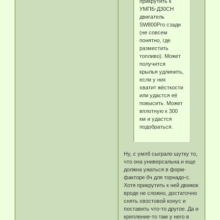
прикрутить к
УМПБ-Д30СН
двигатель
SW800Pro сзади
(не совсем
понятно, где
разместить
топливо). Может
получится
крылья удлинить,
если у них
хватит жёсткости
или удастся её
повысить. Может
вплотную к 300
км и удастся
подобраться.
Ну, с умпб сыграло шутку то,
что она универсальна и еще
должна ужаться в форм-
факторе бч для торнадо-с.
Хотя прикрутить к ней движок
вроде не сложно, достаточно
снять хвостовой конус и
поставить что-то другое. Да и
крепление-то там у него в