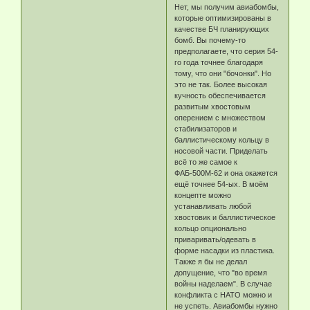
Нет, мы получим авиабомбы,
которые оптимизированы в
качестве БЧ планирующих
бомб. Вы почему-то
предполагаете, что серия 54-
го года точнее благодаря
тому, что они "бочонки". Но
это не так. Более высокая
кучность обеспечивается
развитым хвостовым
оперением с множеством
стабилизаторов и
баллистическому кольцу в
носовой части. Приделать
всё то же самое к
ФАБ-500М-62 и она окажется
ещё точнее 54-ых. В моём
концепте можно
устанавливать любой
хвостовик и баллистическое
кольцо опционально
приваривать/одевать в
форме насадки из пластика.
Также я бы не делал
допущение, что "во время
войны наделаем". В случае
конфликта с НАТО можно и
не успеть. Авиабомбы нужно