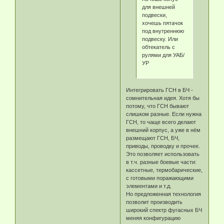
для внешней
подвески,
хочешь пятачок
под внутреннюю
подвеску. Или
обтекатель с
рулями для УАБ/
УР
Интегрировать ГСН в БЧ -
сомнительная идея. Хотя бы
потому, что ГСН бывают
слишком разные. Если нужна
ГСН, то чаще всего делают
внешний корпус, а уже в нём
размещают ГСН, БЧ,
приводы, проводку и прочее.
Это позволяет использовать
в т.ч. разные боевые части:
кассетные, термобарические,
с готовыми поражающими
элементами и т.д.
Но предложенная технология
позволит производить
широкий спектр фугасных БЧ
меняя конфигурацию