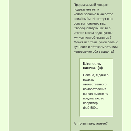
Предлагаемый концепт
подразумевает и
использование в качестве
авиабомбы. И вот тут я не
совсем понимаю вас.
Свободнопадающие то в
итоге в каком виде нужны:
кучном или обтекаемом?
Может всё таки нужен баланс
кучности и обтекаемости или
непременно оба варианта?
Штепсель
написал(а):
Собсна, я даже в
рамках
отечественного
бомбостроения
ничего нового не
предлагаю, вот
например
фаб-500ш
А что вы предлагаете?