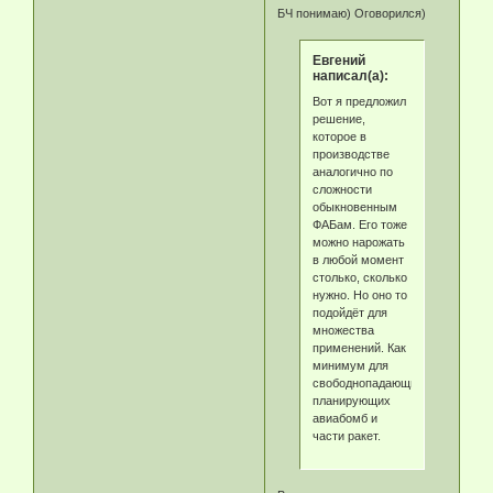
БЧ понимаю) Оговорился)
Eвгeний
написал(а):
Вот я предложил
решение,
которое в
производстве
аналогично по
сложности
обыкновенным
ФАБам. Его тоже
можно нарожать
в любой момент
столько, сколько
нужно. Но оно то
подойдёт для
множества
применений. Как
минимум для
свободнопадающих,
планирующих
авиабомб и
части ракет.