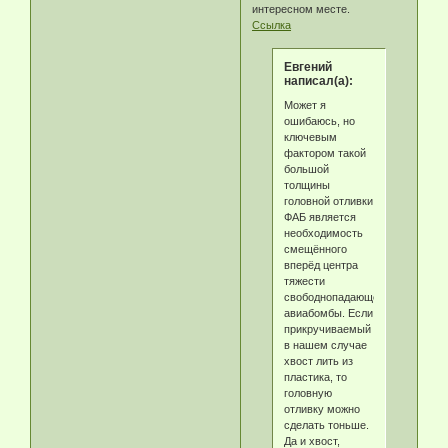
интересном месте.
Ссылка
Eвгeний
написал(а):
Может я
ошибаюсь, но
ключевым
фактором такой
большой
толщины
головной отливки
ФАБ является
необходимость
смещённого
вперёд центра
тяжести
свободнопадающей
авиабомбы. Если
прикручиваемый
в нашем случае
хвост лить из
пластика, то
головную
отливку можно
сделать тоньше.
Да и хвост,