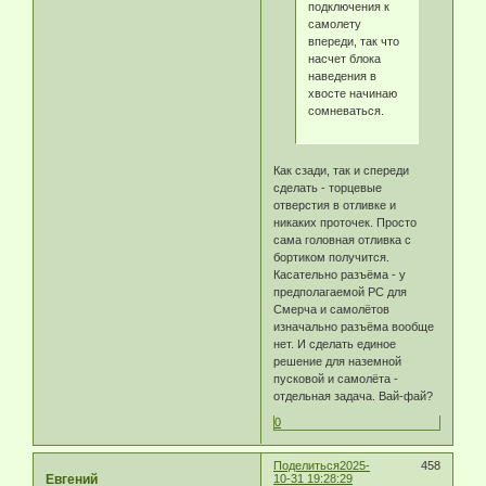
подключения к
самолету
впереди, так что
насчет блока
наведения в
хвосте начинаю
сомневаться.
Как сзади, так и спереди
сделать - торцевые
отверстия в отливке и
никаких проточек. Просто
сама головная отливка с
бортиком получится.
Касательно разъёма - у
предполагаемой РС для
Смерча и самолётов
изначально разъёма вообще
нет. И сделать единое
решение для наземной
пусковой и самолёта -
отдельная задача. Вай-фай?
0
Поделиться
2025-
458
Eвгeний
10-31 19:28:29