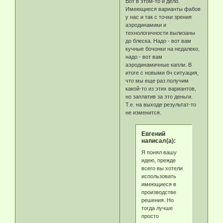
Вот в этом-то и дело.
Имеющиеся варианты фабов
у нас и так с точки зрения
аэродинамики и
технологичности вылизаны
до блеска. Надо - вот вам
кучные бочонки на недалеко,
надо - вот вам
аэродинамичные капли. В
итоге с новыми бч ситуация,
что мы еще раз получим
какой-то из этих вариантов,
но заплатив за это деньги.
Т.е. на выходе результат-то
не изменится.
Eвгeний
написал(а):
Я понял вашу
идею, прежде
всего вы хотели
использовать
имеющиеся в
производстве
решения. Но
тогда лучше
просто