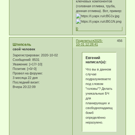
ключевых компонентов
(головная отливка, труба,
донная отливка). Вот, пример:
0
Поделиться
2025-
456
Штепсель
10-31 12:28:41
свой человек
Зарегистрирован
: 2020-10-02
Eвгeний
Сообщений:
8531
написал(а):
Уважение:
[+17/-10]
Позитив:
[+0/-0]
Что вы в данном
Провел на форуме:
случае
3 месяца 22 дня
подразумеваете
Последний визит:
под словом
Вчера 20:22:09
"головы"? Делать
уникальные БЧ
для
планирующих и
свободнопадающих
бомб
определённо
неразумно.