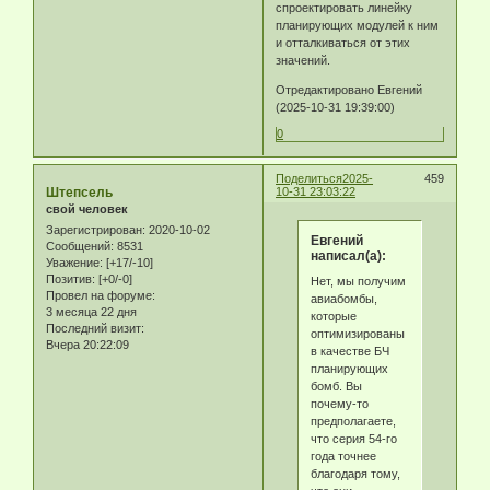
спроектировать линейку
планирующих модулей к ним
и отталкиваться от этих
значений.
Отредактировано Eвгeний
(2025-10-31 19:39:00)
0
Поделиться
2025-
459
Штепсель
10-31 23:03:22
свой человек
Зарегистрирован
: 2020-10-02
Eвгeний
Сообщений:
8531
написал(а):
Уважение:
[+17/-10]
Позитив:
[+0/-0]
Нет, мы получим
Провел на форуме:
авиабомбы,
3 месяца 22 дня
которые
Последний визит:
оптимизированы
Вчера 20:22:09
в качестве БЧ
планирующих
бомб. Вы
почему-то
предполагаете,
что серия 54-го
года точнее
благодаря тому,