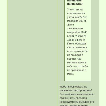
Штепсель
написал(а):
У вас там на
плакате масса
указана в 227 кг,
масса вв 100 кг.
Это с
хвостовиком,
который кг 20-40
весит. У каба бч
165 кг и в 96 кг.
Имхо, большая
часть разницы в
весе приходится
на оживало в
переди, там
металла прям в
избытке, хотя бы
по сравнению с
мк82.
Может я ошибаюсь, но
ключевым фактором такой
большой толщины головной
отливки ФАБ является
необходимость смещённого
вперёд центра тяжести