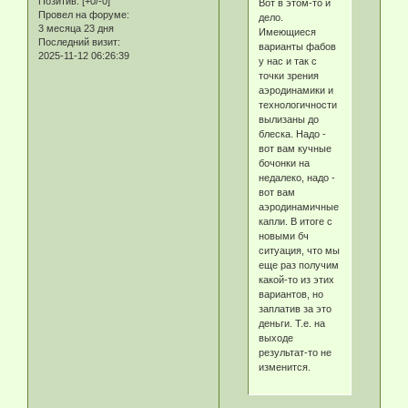
Позитив:
[+0/-0]
Вот в этом-то и
Провел на форуме:
дело.
3 месяца 23 дня
Имеющиеся
Последний визит:
варианты фабов
2025-11-12 06:26:39
у нас и так с
точки зрения
аэродинамики и
технологичности
вылизаны до
блеска. Надо -
вот вам кучные
бочонки на
недалеко, надо -
вот вам
аэродинамичные
капли. В итоге с
новыми бч
ситуация, что мы
еще раз получим
какой-то из этих
вариантов, но
заплатив за это
деньги. Т.е. на
выходе
результат-то не
изменится.