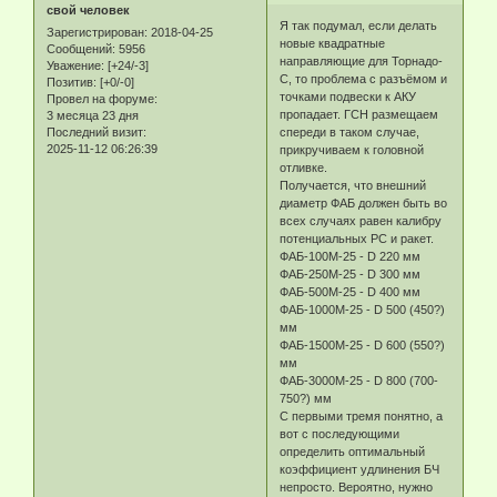
свой человек
Я так подумал, если делать
Зарегистрирован
: 2018-04-25
новые квадратные
Сообщений:
5956
направляющие для Торнадо-
Уважение:
[+24/-3]
С, то проблема с разъёмом и
Позитив:
[+0/-0]
точками подвески к АКУ
Провел на форуме:
пропадает. ГСН размещаем
3 месяца 23 дня
Последний визит:
спереди в таком случае,
2025-11-12 06:26:39
прикручиваем к головной
отливке.
Получается, что внешний
диаметр ФАБ должен быть во
всех случаях равен калибру
потенциальных РС и ракет.
ФАБ-100М-25 - D 220 мм
ФАБ-250М-25 - D 300 мм
ФАБ-500М-25 - D 400 мм
ФАБ-1000М-25 - D 500 (450?)
мм
ФАБ-1500М-25 - D 600 (550?)
мм
ФАБ-3000М-25 - D 800 (700-
750?) мм
С первыми тремя понятно, а
вот с последующими
определить оптимальный
коэффициент удлинения БЧ
непросто. Вероятно, нужно