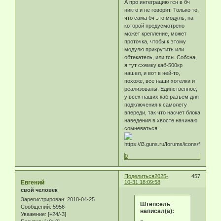
А про интеграцию гсн в бч
никто и не говорит. Только то,
что сама бч это модуль, на
которой предусмотрено
может крепление, может
проточка, чтобы к этому
модулю прикрутить или
обтекатель, или гсн. Собсна,
я тут схемку каб-500кр
нашел, и вот в ней-то,
похоже, все наши хотелки и
реализованы. Единственное,
у всех наших каб разъем для
подключения к самолету
впереди, так что насчет блока
наведения в хвосте начинаю
сомневаться.
0
Поделиться
2025-
457
Eвгeний
10-31 18:09:58
свой человек
Зарегистрирован
: 2018-04-25
Штепсель
Сообщений:
5956
написал(а):
Уважение:
[+24/-3]