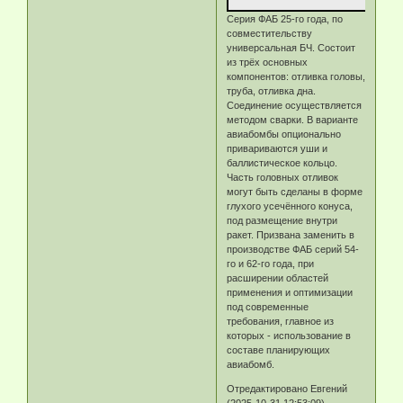
Серия ФАБ 25-го года, по
совместительству
универсальная БЧ. Состоит
из трёх основных
компонентов: отливка головы,
труба, отливка дна.
Соединение осуществляется
методом сварки. В варианте
авиабомбы опционально
привариваются уши и
баллистическое кольцо.
Часть головных отливок
могут быть сделаны в форме
глухого усечённого конуса,
под размещение внутри
ракет. Призвана заменить в
производстве ФАБ серий 54-
го и 62-го года, при
расширении областей
применения и оптимизации
под современные
требования, главное из
которых - использование в
составе планирующих
авиабомб.
Отредактировано Eвгeний