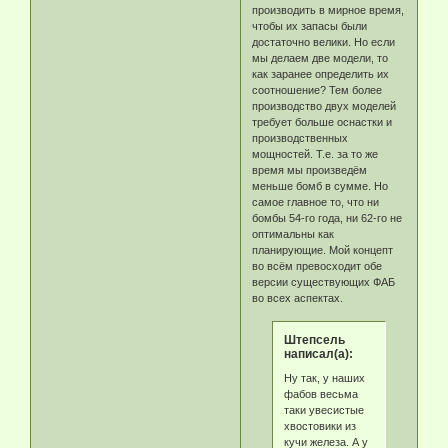
производить в мирное время,
чтобы их запасы были
достаточно велики. Но если
мы делаем две модели, то
как заранее определить их
соотношение? Тем более
производство двух моделей
требует больше оснастки и
производственных
мощностей. Т.е. за то же
время мы произведём
меньше бомб в сумме. Но
самое главное то, что ни
бомбы 54-го года, ни 62-го не
оптимальны как
планирующие. Мой концепт
во всём превосходит обе
версии существующих ФАБ
во всех аспектах.
Штепсель
написал(а):
Ну так, у наших
фабов весьма
таки увесистые
хвостовики из
кучи железа. А у