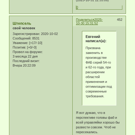
(2025-10-31 12:53:09)
0
Поделиться
2025-
452
Штепсель
10-30 15:31:52
свой человек
Зарегистрирован
: 2020-10-02
Eвгeний
Сообщений:
8531
написал(а):
Уважение:
[+17/-10]
Позитив:
[+0/-0]
Призвана
Провел на форуме:
заменить в
3 месяца 22 дня
производстве
Последний визит:
ФАБ серий 54-го
Вчера 20:22:09
и 62-го года, при
расширении
областей
применения и
оптимизации под
современные
требования.
Я вот думаю, что в
перспективе головы фаб и
всей управляйки хорошо бы
развести совсем. Чтоб не
пересекались.