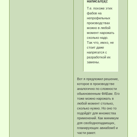
написал(а):
Т.е. похоже этих
фабов на
непрофильных
производствах
можно в любой
момент нарожать
сколько надо.
Так что, имхо, не
стоит даже
напрягатся с
разработкой их
замены.
Вот я предложил решение,
которое в производстве
аналогично по сложности
обыкновенным ФАБам. Его
тоже можно нарожать в
любой момент столько,
сколько нужно. Но оно то
подойдёт для множества
применений. Как минимум
для свободнопадающих,
планирующих авиабомб и
части ракет.