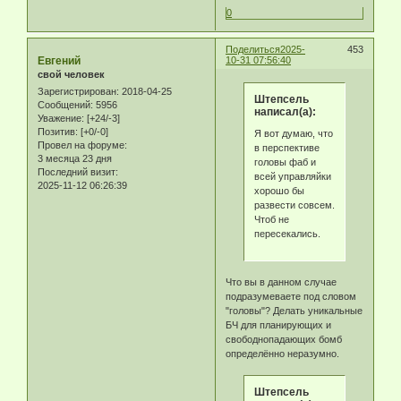
0
Поделиться
2025-
453
Eвгeний
10-31 07:56:40
свой человек
Зарегистрирован
: 2018-04-25
Штепсель
Сообщений:
5956
написал(а):
Уважение:
[+24/-3]
Позитив:
[+0/-0]
Я вот думаю, что
Провел на форуме:
в перспективе
3 месяца 23 дня
головы фаб и
Последний визит:
всей управляйки
2025-11-12 06:26:39
хорошо бы
развести совсем.
Чтоб не
пересекались.
Что вы в данном случае
подразумеваете под словом
"головы"? Делать уникальные
БЧ для планирующих и
свободнопадающих бомб
определённо неразумно.
Штепсель