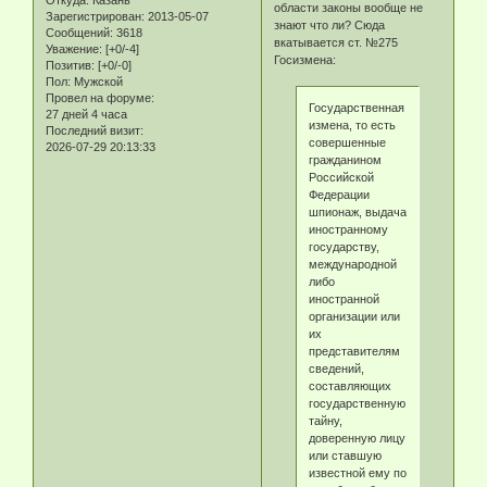
Откуда:
Казань
области законы вообще не
Зарегистрирован
: 2013-05-07
знают что ли? Сюда
Сообщений:
3618
вкатывается ст. №275
Уважение:
[+0/-4]
Госизмена:
Позитив:
[+0/-0]
Пол:
Мужской
Провел на форуме:
Государственная
27 дней 4 часа
измена, то есть
Последний визит:
совершенные
2026-07-29 20:13:33
гражданином
Российской
Федерации
шпионаж, выдача
иностранному
государству,
международной
либо
иностранной
организации или
их
представителям
сведений,
составляющих
государственную
тайну,
доверенную лицу
или ставшую
известной ему по