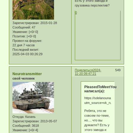
Есть у этого завода и
грузовика перспектив?
0
Зарегистрирован
: 2015-01-28
Сообщений:
47
Уважение:
[+0/-0]
Позитив:
[+0/-0]
Провел на форуме:
22 дня 7 часов
Последний визит:
2025-04-03 00:26:29
Поделиться
2024-
549
Neurotransmitter
11-20 09:47:21
свой человек
PleasedToMeetYou
написал(а):
https://sdelanounas.ru/blogs/164
utm_source=vk_ru
Ребята, это не
совсем по-теме,
Откуда:
Казань
но.... что вы
Зарегистрирован
: 2013-05-07
думаете? Есть у
Сообщений:
3618
этого завода и
Уважение:
[+0/-4]