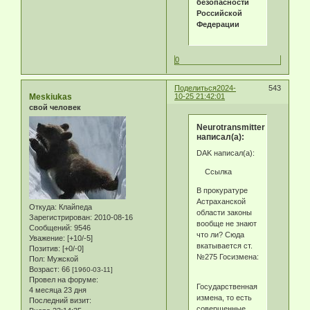
безопасности
Российской
Федерации
0
Поделиться
2024-
543
Meskiukas
10-25 21:42:01
свой человек
Neurotransmitter
написал(а):
DAK написал(а):
Ссылка
В прокуратуре
Астраханской
Откуда:
Клайпеда
области законы
Зарегистрирован
: 2010-08-16
вообще не знают
Сообщений:
9546
что ли? Сюда
Уважение:
[+10/-5]
вкатывается ст.
Позитив:
[+0/-0]
№275 Госизмена:
Пол:
Мужской
Возраст:
66
[1960-03-11]
Провел на форуме:
Государственная
4 месяца 23 дня
измена, то есть
Последний визит:
совершенные