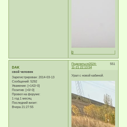
0
Поделиться
2024-
551
DAK
11-21 22:13:54
свой человек
Урал с новой кабиной.
Зарегистрирован
: 2014-03-13
Сообщений:
5292
Уважение:
[+142/-0]
Позитив:
[+0/-0]
Провел на форуме:
1 год 1 месяц
Последний визит:
Вчера 21:27:55