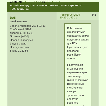
Страница:
«
1
…
17
18
19
20
21
22
»
Армейские грузовики отечественного и иностранного
производства
Поделиться
2024-
541
DAK
10-22 21:47:21
свой человек
Зарегистрирован
: 2014-03-13
В Астрахани
Сообщений:
5292
изъяли четыре
Уважение:
[+142/-0]
бронеавтомобиля,
Позитив:
[+0/-0]
предназначавшиеся
Провел на форуме:
для ВСУ.
1 год 1 месяц
Последний визит:
Приставы их уже
Вчера 21:27:55
передали
российской
армии.
Преступники
планировали
перевезти через
таможенную
границу для нужд
Вооруженных
сил Украины
четыре
транспортных
средства
военного