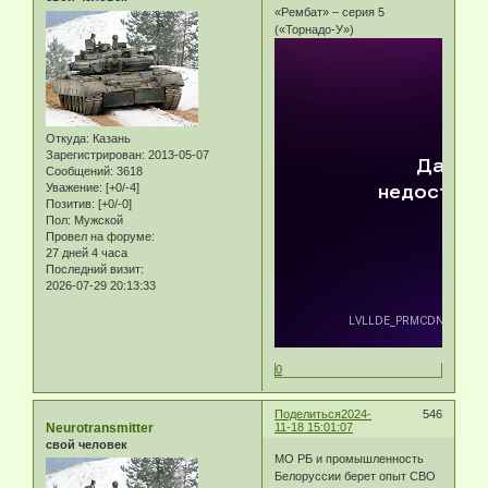
«Рембат» – серия 5
(«Торнадо-У»)
Откуда:
Казань
Зарегистрирован
: 2013-05-07
Сообщений:
3618
Уважение:
[+0/-4]
Позитив:
[+0/-0]
Пол:
Мужской
Провел на форуме:
27 дней 4 часа
Последний визит:
2026-07-29 20:13:33
0
Поделиться
2024-
546
Neurotransmitter
11-18 15:01:07
свой человек
МО РБ и промышленность
Белоруссии берет опыт СВО