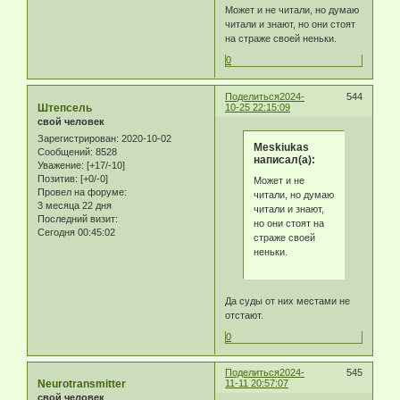
Может и не читали, но думаю
читали и знают, но они стоят
на страже своей неньки.
0
Поделиться
2024-
544
Штепсель
10-25 22:15:09
свой человек
Зарегистрирован
: 2020-10-02
Meskiukas
Сообщений:
8528
написал(а):
Уважение:
[+17/-10]
Позитив:
[+0/-0]
Может и не
Провел на форуме:
читали, но думаю
3 месяца 22 дня
читали и знают,
Последний визит:
но они стоят на
Сегодня 00:45:02
страже своей
неньки.
Да суды от них местами не
отстают.
0
Поделиться
2024-
545
Neurotransmitter
11-11 20:57:07
свой человек