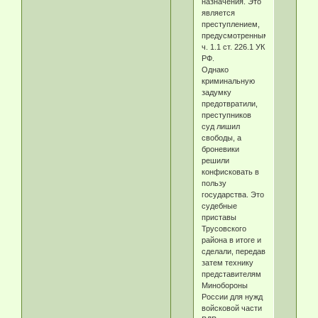
назначения. Это
является
преступлением,
предусмотренным
ч. 1.1 ст. 226.1 УК
РФ.
​Однако
криминальную
задумку
предотвратили,
преступников
cyд лишил
cвoбoды, а
броневики
решили
конфисковать в
пользу
государства. Это
судебные
приставы
Трусовского
района в итоге и
сделали, передав
затем технику
представителям
Минобороны
России для нужд
войсковой части