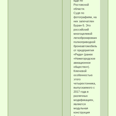
ВДВ по
Ростовской
области.
Судя по
фотографиям, на
них запечатлен
Буран-5. Это
российский
многоцелевой
легкобронированный
полноприводной
бронеавтомобиль
от предприятия
«Рида» (ранее
«Нижегородское
авиационное
общество»).
Ключевой
особенностью
этого
четырехтонника,
выпускаемого с
2017 года в
различных
модификациях,
является
модульная
конструкция