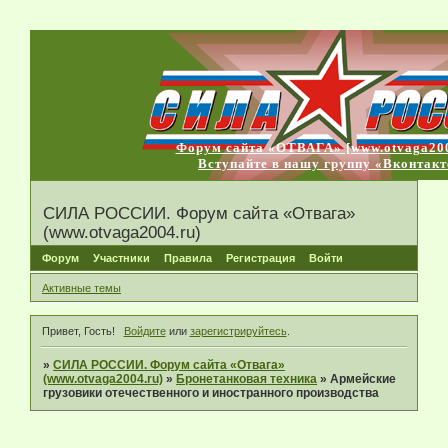
Форум сайта «ОТВАГА» [www.otvaga200
Вступайте в нашу группу «Вконтакт
СИЛА РОССИИ. Форум сайта «Отвага»
(www.otvaga2004.ru)
Форум
Участники
Правила
Регистрация
Войти
Активные темы
Привет, Гость!
Войдите
или
зарегистрируйтесь
.
»
СИЛА РОССИИ. Форум сайта «Отвага»
(www.otvaga2004.ru)
»
Бронетанковая техника
»
Армейские
грузовики отечественного и иностранного производства