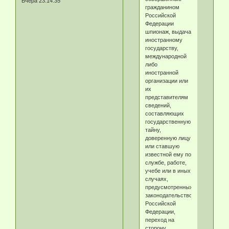
Вчера 23:14:35
гражданином
Российской
Федерации
шпионаж, выдача
иностранному
государству,
международной
либо
иностранной
организации или
их
представителям
сведений,
составляющих
государственную
тайну,
доверенную лицу
или ставшую
известной ему по
службе, работе,
учебе или в иных
случаях,
предусмотренных
законодательством
Российской
Федерации,
переход на
сторону