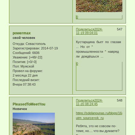
0
Поделиться
2024-
547
powermax
11-19 09:04:01
свой человек
Кустарщина бьет по глазам
Откуда:
Севастополь
... Но от "
Зарегистрирован
: 2014-07-19
промышленности " навряд
Сообщений:
6606
ли дождёшься ...
Уважение:
[+48/-22]
Позитив:
[+0/-0]
0
Пол:
Мужской
Провел на форуме:
2 месяца 22 дня
Последний визит:
Вчера 07:38:43
Поделиться
2024-
548
PleasedToMeetYou
11-20 08:24:45
Новичок
https://sdelanounas.ru/blogs/164407/?
utm_source=vk_ru
Ребята, это не совсем по-
теме, но.... что вы думаете?