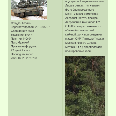
под крыло. Недавно показали
Лиса в сетках, тут увидел
фото бронированного
МЗКТ-741501 семейства
Астролог. Кстати прежде
Астрологи в том числе ПУ
Откуда:
Казань
ОТРК Искандер катаются с
Зарегистрирован
: 2013-05-07
обычной композитной
Сообщений:
3618
кабиной, хотя при создании
Уважение:
[+0/-4]
Позитив:
[+0/-0]
машин ОКР "Астролог" (как и
Пол:
Мужской
Мустанг, Фасет, Сибирь,
Провел на форуме:
Метчик и т.д.) предполагали
27 дней 4 часа
бронирование кабин.
Последний визит:
2026-07-29 20:13:33