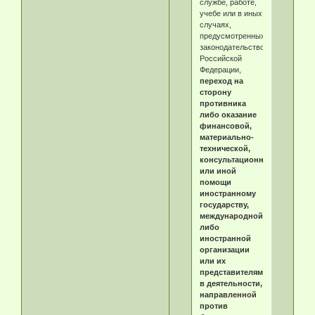
службе, работе,
учебе или в иных
случаях,
предусмотренных
законодательством
Российской
Федерации,
переход на
сторону
противника
либо оказание
финансовой,
материально-
технической,
консультационной
или иной
помощи
иностранному
государству,
международной
либо
иностранной
организации
или их
представителям
в деятельности,
направленной
против