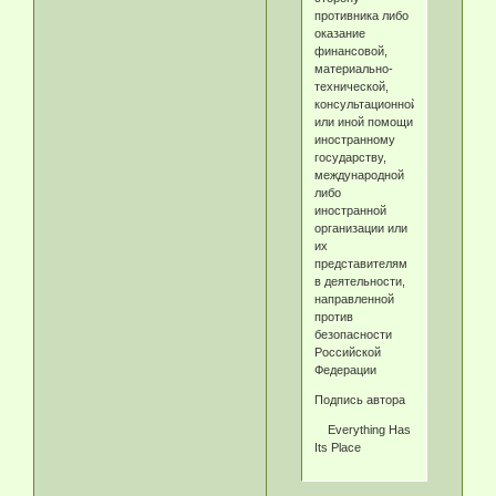
противника либо
оказание
финансовой,
материально-
технической,
консультационной
или иной помощи
иностранному
государству,
международной
либо
иностранной
организации или
их
представителям
в деятельности,
направленной
против
безопасности
Российской
Федерации
Подпись автора
Everything Has
Its Place