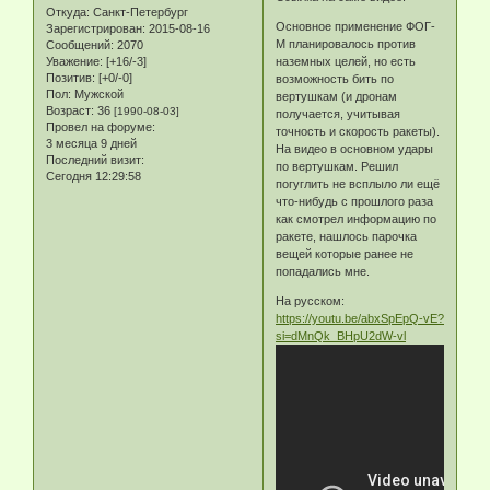
Откуда:
Санкт-Петербург
Основное применение ФОГ-
Зарегистрирован
: 2015-08-16
М планировалось против
Сообщений:
2070
Уважение:
[+16/-3]
наземных целей, но есть
Позитив:
[+0/-0]
возможность бить по
Пол:
Мужской
вертушкам (и дронам
Возраст:
36
[1990-08-03]
получается, учитывая
Провел на форуме:
точность и скорость ракеты).
3 месяца 9 дней
На видео в основном удары
Последний визит:
по вертушкам. Решил
Сегодня 12:29:58
погуглить не всплыло ли ещё
что-нибудь с прошлого раза
как смотрел информацию по
ракете, нашлось парочка
вещей которые ранее не
попадались мне.
На русском:
https://youtu.be/abxSpEpQ-vE?
si=dMnQk_BHpU2dW-vl