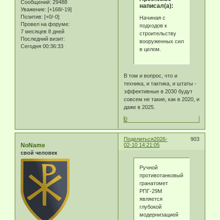
Сообщений:
29488
написал(а):
Уважение:
[+168/-19]
Позитив:
[+0/-0]
Начиная с
Провел на форуме:
подходов к
7 месяцев 8 дней
строительству
Последний визит:
вооруженных сил
Сегодня 00:36:33
в целом.
В том и вопрос, что и
техника, и тактика, и штаты -
эффективные в 2030 будут
совсем не такие, как в 2020, и
даже в 2025.
0
Поделиться
2026-
903
NoName
02-10 14:21:05
свой человек
Ручной
противотанковый
гранатомет
РПГ-29М
является
глубокой
модернизацией