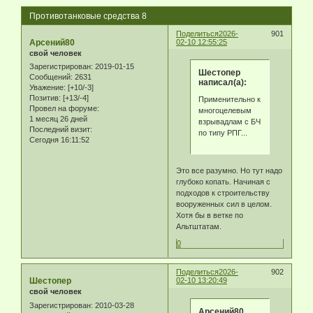
Противотанковые средства 8
Поделиться
2026-
901
Арсений80
02-10 12:55:25
свой человек
Зарегистрирован
: 2019-01-15
Шестопер
Сообщений:
2631
написал(а):
Уважение:
[+10/-3]
Позитив:
[+13/-4]
Применительно к
Провел на форуме:
многоцелевым
1 месяц 26 дней
взрывадлам с БЧ
Последний визит:
по типу РПГ...
Сегодня 16:11:52
Это все разумно. Но тут надо
глубоко копать. Начиная с
подходов к строительству
вооруженных сил в целом.
Хотя бы в ветке по
Альтштатам.
0
Поделиться
2026-
902
Шестопер
02-10 13:20:49
свой человек
Зарегистрирован
: 2010-03-28
Арсений80