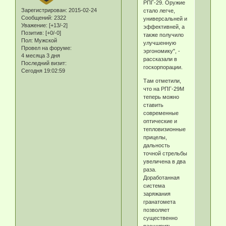
РПГ-29. Оружие
Зарегистрирован
: 2015-02-24
стало легче,
Сообщений:
2322
универсальней и
Уважение:
[+13/-2]
эффективней, а
Позитив:
[+0/-0]
также получило
Пол:
Мужской
улучшенную
Провел на форуме:
эргономику", -
4 месяца 3 дня
рассказали в
Последний визит:
госкорпорации.
Сегодня 19:02:59
Там отметили,
что на РПГ-29М
теперь можно
ставить
современные
оптические и
тепловизионные
прицелы,
дальность
точной стрельбы
увеличена в два
раза.
Доработанная
система
заряжания
гранатомета
позволяет
существенно
расширить