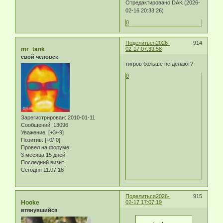
Отредактировано DAK (2026-
02-16 20:33:26)
0
Поделиться
2026-
914
mr_tank
02-17 07:39:58
свой человек
тигров больше не делают?
0
Зарегистрирован
: 2010-01-11
Сообщений:
13096
Уважение:
[+3/-9]
Позитив:
[+0/-0]
Провел на форуме:
3 месяца 15 дней
Последний визит:
Сегодня 11:07:18
Поделиться
2026-
915
Hooke
02-17 17:07:19
втянувшийся