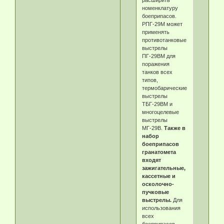
номенклатуру
боеприпасов.
РПГ-29М может
применять
противотанковые
выстрелы
ПГ-29ВМ для
поражения
танков всех
типов,
термобарические
выстрелы
ТБГ-29ВМ и
многоцелевые
выстрелы
МГ-29В.
Также в
набор
боеприпасов
гранатомета
входят
зажигательные,
кассетные и
осколочно-
пучковые
выстрелы.
Для
использования
всех
боеприпасов