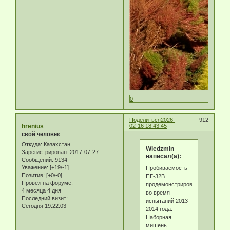
0
Поделиться
2026-
912
hrenius
02-16 18:43:45
свой человек
Откуда:
Казахстан
Wiedzmin
Зарегистрирован
: 2017-07-27
написал(а):
Сообщений:
9134
Уважение:
[+19/-1]
Пробиваемость
Позитив:
[+0/-0]
ПГ-32В
Провел на форуме:
продемонстрированная
4 месяца 4 дня
во время
Последний визит:
испытаний 2013-
Сегодня 19:22:03
2014 года.
Наборная
мишень