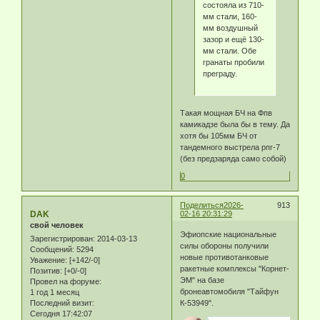
состояла из 710-
мм стали, 160-
мм воздушный
зазор и ещё 130-
мм стали. Обе
гранаты пробили
преграду.
Такая мощная БЧ на Фпв
камикадзе была бы в тему. Да
хотя бы 105мм БЧ от
тандемного выстрела рпг-7
(без предзаряда само собой)
0
Поделиться
2026-
913
DAK
02-16 20:31:29
свой человек
Эфиопские национальные
Зарегистрирован
: 2014-03-13
силы обороны получили
Сообщений:
5294
новые противотанковые
Уважение:
[+142/-0]
ракетные комплексы "Корнет-
Позитив:
[+0/-0]
ЭМ" на базе
Провел на форуме:
бронеавтомобиля "Тайфун
1 год 1 месяц
Последний визит:
К-53949".
Сегодня 17:42:07