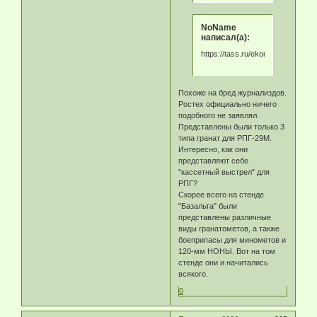
NoName
написал(а):
https://tass.ru/ekonomika/263984
Похоже на бред журнализдов.
Ростех официально ничего
подобного не заявлял.
Представлены были только 3
типа гранат для РПГ-29М.
Интересно, как они
представляют себе
"кассетный выстрел" для
РПГ?
Скорее всего на стенде
"Базальта" были
представлены различные
виды гранатометов, а также
боеприпасы для минометов и
120-мм НОНЫ. Вот на том
стенде они и начитались
всякого.
0