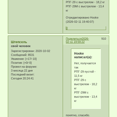
РПГ-29 с выстрелом - 18,2 кг
РПГ-29М с выстрелом - 13,4
кг
Отредактировано Hooke
(2026-02-11 19:40:07)
0
Поделиться
2026-
910
Штепсель
02-11 19:59:22
свой человек
Зарегистрирован
: 2020-10-02
Hooke
Сообщений:
8531
написал(а):
Уважение:
[+17/-10]
Позитив:
[+0/-0]
Нет, получается
Провел на форуме:
так
3 месяца 22 дня
РПГ-29 пустой -
Последний визит:
11,5 кг
Сегодня 20:24:41
РПГ-29 с
выстрелом - 18,2
кг
РПГ-29М с
выстрелом - 13,4
кг
понятно, спасибо.