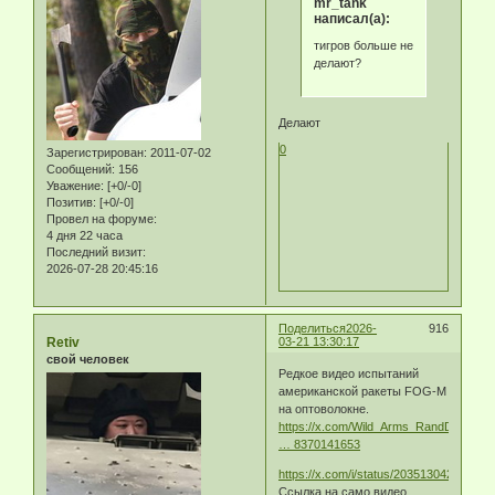
mr_tank
написал(а):
тигров больше не
делают?
Делают
0
Зарегистрирован
: 2011-07-02
Сообщений:
156
Уважение:
[+0/-0]
Позитив:
[+0/-0]
Провел на форуме:
4 дня 22 часа
Последний визит:
2026-07-28 20:45:16
Поделиться
2026-
916
Retiv
03-21 13:30:17
свой человек
Редкое видео испытаний
американской ракеты FOG-M
на оптоволокне.
https://x.com/Wild_Arms_RandD/status/
… 8370141653
https://x.com/i/status/20351304283701
Ссылка на само видео.