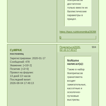
достаточно
только ввести их
баллистические
параметры в
прицел.
https://tass.ru/ekonomika/26398491
0
Поделиться
2026-
904
CyMPAK
02-10 17:43:27
постоялец
Зарегистрирован
: 2020-01-17
NoName
Сообщений:
478
написал(а):
Уважение:
[+10/-2]
Позитив:
[+2/-0]
Также в набор
Провел на форуме:
боеприпасов
13 дней 13 часов
гранатомета
Последний визит:
входят
2026-08-04 17:49:13
зажигательные,
кассетные и
осколочно-
пучковые
выстрелы.