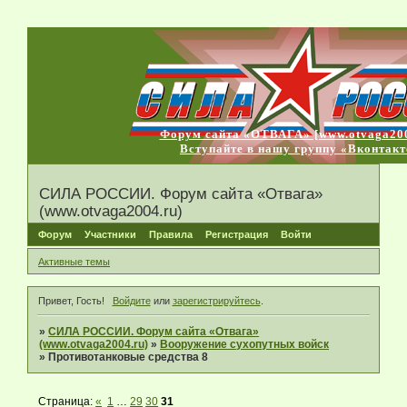
Форум сайта «ОТВАГА» [www.otvaga200
Вступайте в нашу группу «Вконтакт
СИЛА РОССИИ. Форум сайта «Отвага»
(www.otvaga2004.ru)
Форум
Участники
Правила
Регистрация
Войти
Активные темы
Привет, Гость!
Войдите
или
зарегистрируйтесь
.
»
СИЛА РОССИИ. Форум сайта «Отвага»
(www.otvaga2004.ru)
»
Вооружение сухопутных войск
»
Противотанковые средства 8
Страница:
«
1
…
29
30
31