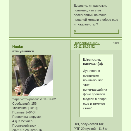
Душевно, я правильно
понимаю, что этот
полегчавший на фоне
прошлой модели в сборе еще
и тяжелее стал?
0
Поделиться
2026-
909
Hooke
02-11 19:38:52
втянувшийся
Штепсель
написал(а):
Душевно, я
правильно
понимаю, что
этот
полегчавший на
фоне прошлой
модели в сборе
Зарегистрирован
: 2011-07-02
еще и тяжелее
Сообщений:
156
Уважение:
[+0/-0]
стал?
Позитив:
[+0/-0]
Провел на форуме:
4 дня 22 часа
Нет, получается так
Последний визит:
РПГ-29 пустой - 11,5 кг
2026-07-28 20:45:16