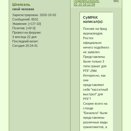
Поделиться
2026-
905
Штепсель
02-10 18:12:59
свой человек
Зарегистрирован
: 2020-10-02
CyMPAK
Сообщений:
8531
написал(а):
Уважение:
[+17/-10]
Позитив:
[+0/-0]
Похоже на бред
Провел на форуме:
журнализдов.
3 месяца 22 дня
Ростех
Последний визит:
официально
Сегодня 20:24:41
ничего подобного
не заявлял.
Представлены
были только 3
типа гранат для
РПГ-29М.
Интересно, как
они
представляют
себе "кассетный
выстрел" для
РПГ?
Скорее всего на
стенде
"Базальта" были
представлены
различные виды
гранатометов, а