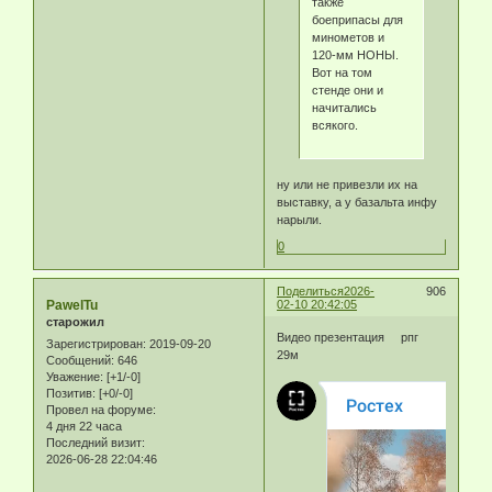
также
боеприпасы для
минометов и
120-мм НОНЫ.
Вот на том
стенде они и
начитались
всякого.
ну или не привезли их на
выставку, а у базальта инфу
нарыли.
0
Поделиться
2026-
906
PawelTu
02-10 20:42:05
старожил
Видео презентация рпг
Зарегистрирован
: 2019-09-20
29м
Сообщений:
646
Уважение:
[+1/-0]
Позитив:
[+0/-0]
Провел на форуме:
4 дня 22 часа
Последний визит:
2026-06-28 22:04:46