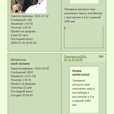
Западные ресурсы еще
указывают массу контейнера
Зарегистрирован
: 2011-07-02
с выстрелом в 9 кг и длиной
Сообщений:
156
1050 мм
Уважение:
[+0/-0]
Позитив:
[+0/-0]
0
Провел на форуме:
4 дня 22 часа
Последний визит:
2026-07-28 20:45:16
Поделиться
2026-
908
Штепсель
02-11 15:13:49
свой человек
Зарегистрирован
: 2020-10-02
Hooke
Сообщений:
8531
написал(а):
Уважение:
[+17/-10]
Позитив:
[+0/-0]
Западные
Провел на форуме:
ресурсы еще
3 месяца 22 дня
указывают массу
Последний визит:
контейнера с
Сегодня 20:24:41
выстрелом в 9 кг
и длиной 1050
мм