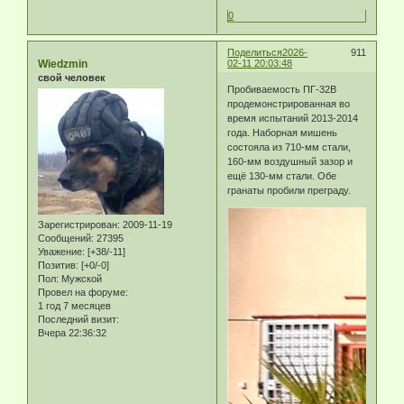
0
Поделиться
2026-
911
Wiedzmin
02-11 20:03:48
свой человек
Пробиваемость ПГ-32В
продемонстрированная во
время испытаний 2013-2014
года. Наборная мишень
состояла из 710-мм стали,
160-мм воздушный зазор и
ещё 130-мм стали. Обе
гранаты пробили преграду.
Зарегистрирован
: 2009-11-19
Сообщений:
27395
Уважение:
[+38/-11]
Позитив:
[+0/-0]
Пол:
Мужской
Провел на форуме:
1 год 7 месяцев
Последний визит:
Вчера 22:36:32