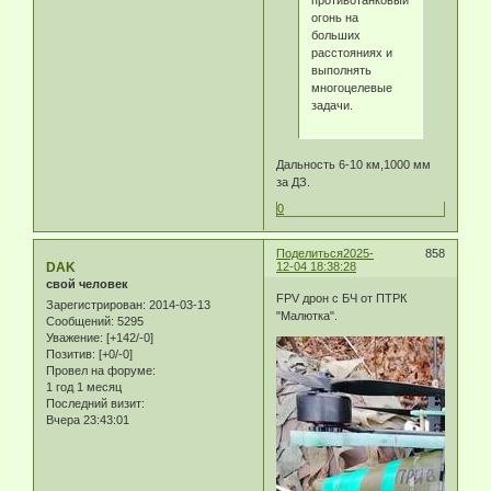
огонь на
больших
расстояниях и
выполнять
многоцелевые
задачи.
Дальность 6-10 км,1000 мм
за ДЗ.
0
Поделиться
2025-
858
DAK
12-04 18:38:28
свой человек
FPV дрон с БЧ от ПТРК
Зарегистрирован
: 2014-03-13
"Малютка".
Сообщений:
5295
Уважение:
[+142/-0]
Позитив:
[+0/-0]
Провел на форуме:
1 год 1 месяц
Последний визит:
Вчера 23:43:01