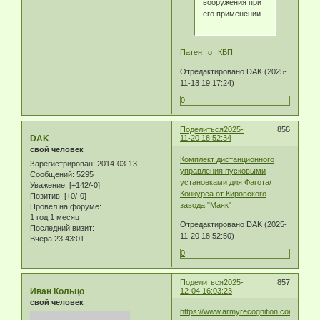
вооружения при
его применении
Патент от КБП
Отредактировано DAK (2025-
11-13 19:17:24)
0
Поделиться
2025-
856
DAK
11-20 18:52:34
свой человек
Комплект дистанционного
Зарегистрирован
: 2014-03-13
управления пусковыми
Сообщений:
5295
установками для Фагота/
Уважение:
[+142/-0]
Конкурса от Кировского
Позитив:
[+0/-0]
завода "Маяк"
Провел на форуме:
1 год 1 месяц
Отредактировано DAK (2025-
Последний визит:
11-20 18:52:50)
Вчера 23:43:01
0
Поделиться
2025-
857
Иван Кольцо
12-04 16:03:23
свой человек
https://www.armyrecognition.com/news/