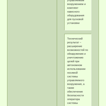
управляемым
вооружением и
комплект
навесного
оборудования
для пусковой
установки
Технический
результат –
расширение
возможностей по
обнаружению и
уничтожению
целей при
автономном
использовании
носимой
системы
управляемого
вооружения, а
также
обеспечение
безопасности
оператора
системы