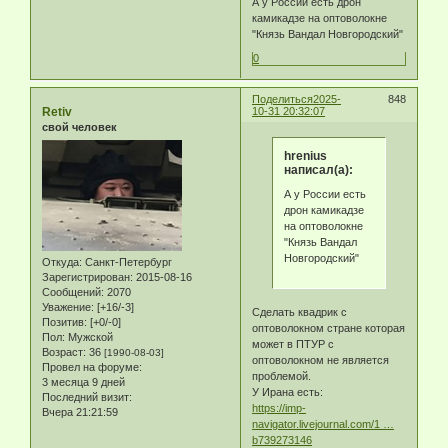
А у России есть дрон
камикадзе на оптоволокне
"Князь Вандал Новгородский"
0
Поделиться
2025-
848
Retiv
10-31 20:32:07
свой человек
hrenius
написал(а):
А у России есть
дрон камикадзе
на оптоволокне
"Князь Вандал
Новгородский"
Откуда:
Санкт-Петербург
Зарегистрирован
: 2015-08-16
Сообщений:
2070
Уважение:
[+16/-3]
Сделать квадрик с
Позитив:
[+0/-0]
оптоволокном стране которая
Пол:
Мужской
может в ПТУР с
Возраст:
36
[1990-08-03]
оптоволокном не является
Провел на форуме:
проблемой.
3 месяца 9 дней
У Ирана есть:
Последний визит:
https://imp-
Вчера 21:21:59
navigator.livejournal.com/1 …
b739273146