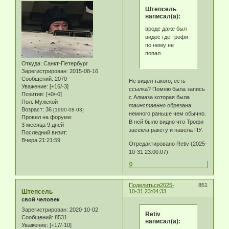
Штепсель
написал(а):
вроде даже был
видос где трофи
по нему не
попал.
Откуда:
Санкт-Петербург
Зарегистрирован
: 2015-08-16
Сообщений:
2070
Не видел такого, есть
Уважение:
[+16/-3]
ссылка? Помню была запись
Позитив:
[+0/-0]
с Алмаза которая была
Пол:
Мужской
таинственно
обрезана
Возраст:
36
[1990-08-03]
немного раньше чем обычно.
Провел на форуме:
В ней было видно что Трофи
3 месяца 9 дней
засекла ракету и навела ПУ.
Последний визит:
Вчера 21:21:59
Отредактировано Retiv (2025-
10-31 23:00:07)
0
Поделиться
2025-
851
Штепсель
10-31 23:04:33
свой человек
Зарегистрирован
: 2020-10-02
Retiv
Сообщений:
8531
написал(а):
Уважение:
[+17/-10]