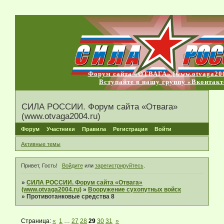
Форум сайта «ОТВАГА» [www.otvaga200
Вступайте в нашу группу «Вконтакт
СИЛА РОССИИ. Форум сайта «Отвага»
(www.otvaga2004.ru)
Форум
Участники
Правила
Регистрация
Войти
Активные темы
Привет, Гость!
Войдите
или
зарегистрируйтесь
.
»
СИЛА РОССИИ. Форум сайта «Отвага»
(www.otvaga2004.ru)
»
Вооружение сухопутных войск
»
Противотанковые средства 8
Страница:
«
1
…
27
28
29
30
31
»