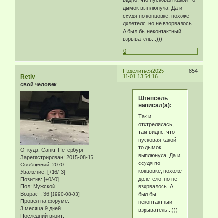
видно, что пусковая какой-то
дымок выплюнула. Да и
ссудя по концовке, похоже
долетело. но не взорвалось.
А был бы неконтактный
взрыватель...)))
0
Поделиться
2025-
854
Retiv
11-01 13:54:16
свой человек
Штепсель
написал(а):
Так и
отстрелялась,
там видно, что
пусковая какой-
то дымок
Откуда:
Санкт-Петербург
выплюнула. Да и
Зарегистрирован
: 2015-08-16
ссудя по
Сообщений:
2070
концовке, похоже
Уважение:
[+16/-3]
долетело. но не
Позитив:
[+0/-0]
Пол:
Мужской
взорвалось. А
Возраст:
36
[1990-08-03]
был бы
Провел на форуме:
неконтактный
3 месяца 9 дней
взрыватель...)))
Последний визит: