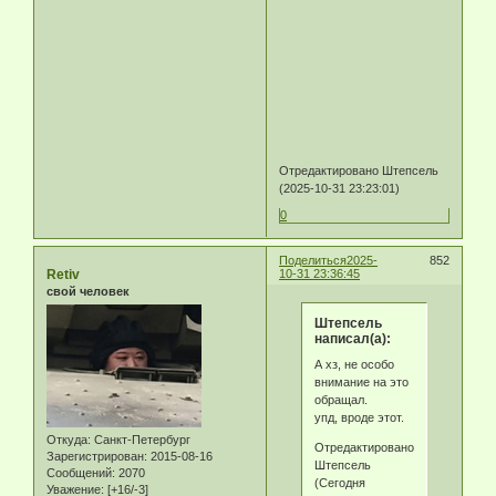
Отредактировано Штепсель
(2025-10-31 23:23:01)
0
Поделиться
2025-
852
Retiv
10-31 23:36:45
свой человек
Штепсель
написал(а):
А хз, не особо
внимание на это
обращал.
упд, вроде этот.
Откуда:
Санкт-Петербург
Отредактировано
Зарегистрирован
: 2015-08-16
Штепсель
Сообщений:
2070
(Сегодня
Уважение:
[+16/-3]