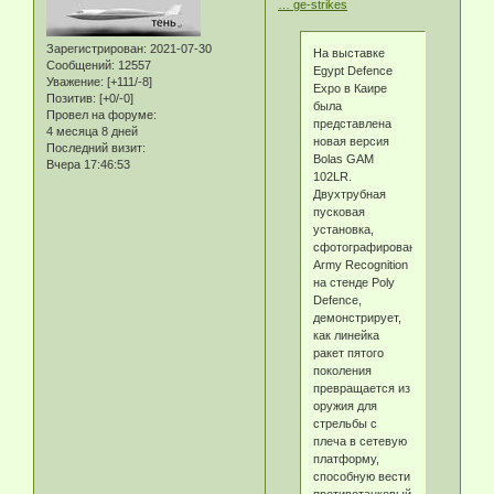
… ge-strikes
Зарегистрирован
: 2021-07-30
На выставке
Сообщений:
12557
Egypt Defence
Уважение:
[+111/-8]
Expo в Каире
Позитив:
[+0/-0]
была
Провел на форуме:
представлена
4 месяца 8 дней
новая версия
Последний визит:
Bolas GAM
Вчера 17:46:53
102LR.
Двухтрубная
пусковая
установка,
сфотографированная
Army Recognition
на стенде Poly
Defence,
демонстрирует,
как линейка
ракет пятого
поколения
превращается из
оружия для
стрельбы с
плеча в сетевую
платформу,
способную вести
противотанковый