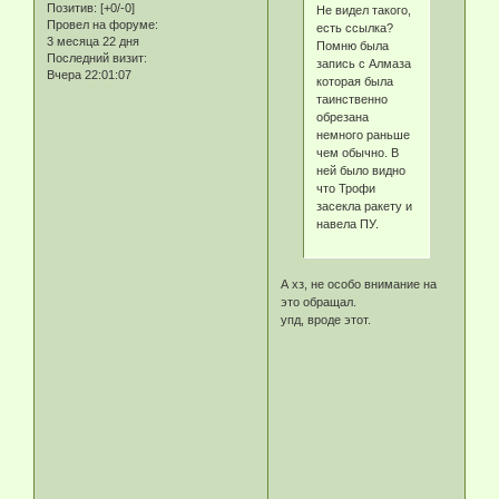
Позитив:
[+0/-0]
Не видел такого,
Провел на форуме:
есть ссылка?
3 месяца 22 дня
Помню была
Последний визит:
запись с Алмаза
Вчера 22:01:07
которая была
таинственно
обрезана
немного раньше
чем обычно. В
ней было видно
что Трофи
засекла ракету и
навела ПУ.
А хз, не особо внимание на
это обращал.
упд, вроде этот.