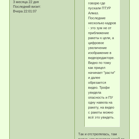
3 месяца 22 дня
говорю где
Последний визит:
пускали ПТУР
Вчера 22:01:07
Алмаз.
Последние
несколько кадров
- это зум не от
приближение
ракеты к цели, а
цифровое
увеличение
изображение в
видеоредакторе.
Видно по тому
как прицел
начинает "расти"
и далее
обрезается
видео. Трофи
увидела
опасность и ПУ
одну навела на
ракету, на видео
с ракеты можно
всё это увидеть.
Так и отстрелялась, там