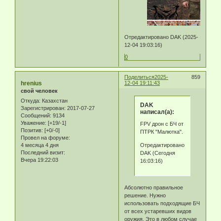
Отредактировано DAK (2025-
12-04 19:03:16)
0
Поделиться
2025-
859
hrenius
12-04 19:11:43
свой человек
Откуда:
Казахстан
DAK
Зарегистрирован
: 2017-07-27
написал(а):
Сообщений:
9134
Уважение:
[+19/-1]
FPV дрон с БЧ от
Позитив:
[+0/-0]
ПТРК "Малютка".
Провел на форуме:
Отредактировано
4 месяца 4 дня
Последний визит:
DAK (Сегодня
Вчера 19:22:03
16:03:16)
Абсолютно правильное
решение. Нужно
использовать подходящие БЧ
от всех устаревших видов
оружия. Это в любом случае