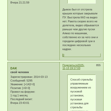
Вчера 21:21:59
Дымок был от отстрела
крышек которые закрывали
ПУ. Выстрела КАЗ на видео
нет. Ракета скорее всего не
долетела, видео обрывается
раньше чем другие пуски
Алмаз по машинам,
собственно из-за чего они и
городили цифровой зум в
последних нескольких
кадрах.
0
Поделиться
2025-
855
DAK
11-13 19:17:03
свой человек
Зарегистрирован
: 2014-03-13
Способ стрельбы
Сообщений:
5295
управляемым
Уважение:
[+142/-0]
вооружением из
Позитив:
[+0/-0]
пусковой
Провел на форуме:
установки,
1 год 1 месяц
Последний визит:
пусковая
Вчера 23:43:01
установка для
стрельбы