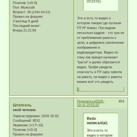
23:23:01)
Позитив:
[+0/-0]
Пол:
Мужской
Возраст:
36
[1990-08-03]
Провел на форуме:
Это и есть то видео о
3 месяца 9 дней
котором говорю где пускали
Последний визит:
ПТУР Алмаз. Последние
Вчера 21:21:59
несколько кадров - это зум не
от приближение ракеты к
цели, а цифровое увеличение
изображение в
видеоредакторе. Видно по
тому как прицел начинает
"расти" и далее обрезается
видео. Трофи увидела
опасность и ПУ одну навела
на ракету, на видео с ракеты
можно всё это увидеть.
0
Поделиться
2025-
853
Штепсель
10-31 23:51:07
свой человек
Зарегистрирован
: 2020-10-02
Retiv
Сообщений:
8531
написал(а):
Уважение:
[+17/-10]
Позитив:
[+0/-0]
Это и есть то
Провел на форуме:
видео о котором