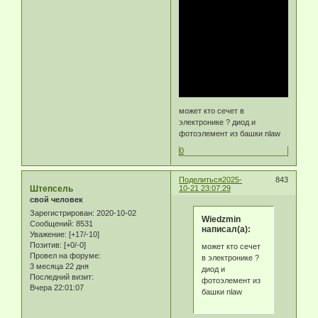
может кто сечет в
электронике ? диод и
фотоэлемент из башки nlaw
0
Поделиться
2025-
843
Штепсель
10-21 23:07:29
свой человек
Зарегистрирован
: 2020-10-02
Wiedzmin
Сообщений:
8531
написал(а):
Уважение:
[+17/-10]
Позитив:
[+0/-0]
может кто сечет
Провел на форуме:
в электронике ?
3 месяца 22 дня
диод и
Последний визит:
фотоэлемент из
Вчера 22:01:07
башки nlaw