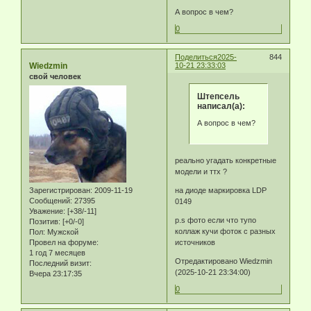
А вопрос в чем?
0
Поделиться
2025-
844
Wiedzmin
10-21 23:33:03
свой человек
Штепсель
написал(а):
А вопрос в чем?
реально угадать конкретные
модели и ттх ?
Зарегистрирован
: 2009-11-19
на диоде маркировка LDP
Сообщений:
27395
0149
Уважение:
[+38/-11]
p.s фото если что тупо
Позитив:
[+0/-0]
коллаж кучи фоток с разных
Пол:
Мужской
Провел на форуме:
источников
1 год 7 месяцев
Отредактировано Wiedzmin
Последний визит:
(2025-10-21 23:34:00)
Вчера 23:17:35
0