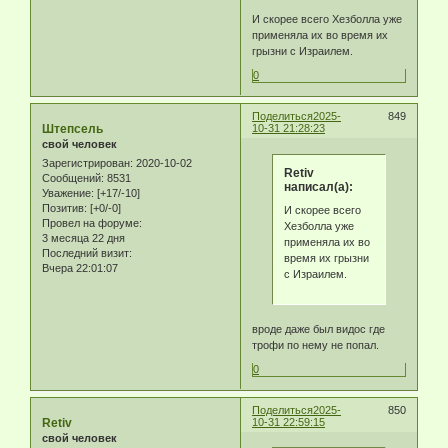
И скорее всего Хезболла уже
применяла их во время их
грызни с Израилем.
0
Поделиться
2025-
849
Штепсель
10-31 21:28:23
свой человек
Зарегистрирован
: 2020-10-02
Retiv
Сообщений:
8531
написал(а):
Уважение:
[+17/-10]
Позитив:
[+0/-0]
И скорее всего
Провел на форуме:
Хезболла уже
3 месяца 22 дня
применяла их во
Последний визит:
время их грызни
Вчера 22:01:07
с Израилем.
вроде даже был видос где
трофи по нему не попал.
0
Поделиться
2025-
850
Retiv
10-31 22:59:15
свой человек