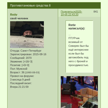
Противотанковые средства 8
Поделиться
2025-
841
Retiv
10-05 22:43:20
свой человек
Retiv
написал(а):
...
ПТУРчик
возимый от
Северян был бы
ещё интереснее
Откуда:
Санкт-Петербург
если был бы
Зарегистрирован
: 2015-08-16
автомобиль под
Сообщений:
2070
него с броней и
Уважение:
[+16/-3]
проходимостью.
Позитив:
[+0/-0]
Пол:
Мужской
Возраст:
36
[1990-08-03]
Провел на форуме:
3 месяца 9 дней
Последний визит:
Вчера 21:21:59