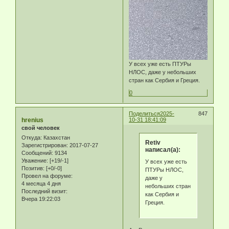
У всех уже есть ПТУРы
НЛОС, даже у небольших
стран как Сербия и Греция.
0
Поделиться
2025-
847
hrenius
10-31 18:41:09
свой человек
Откуда:
Казахстан
Retiv
Зарегистрирован
: 2017-07-27
написал(а):
Сообщений:
9134
Уважение:
[+19/-1]
У всех уже есть
Позитив:
[+0/-0]
ПТУРы НЛОС,
Провел на форуме:
даже у
4 месяца 4 дня
небольших стран
Последний визит:
как Сербия и
Вчера 19:22:03
Греция.