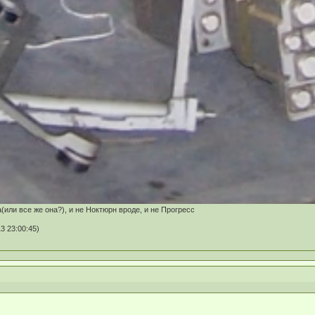
а(или все же она?), и не Ноктюрн вроде, и не Прогресс
3 23:00:45)