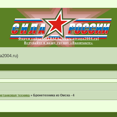
Форум сайта «ОТВАГА» [www.otvaga2004.ru]
Вступайте в нашу группу «Вконтакте»
2004.ru)
етанковая техника
»
Бронетехника из Омска - 4