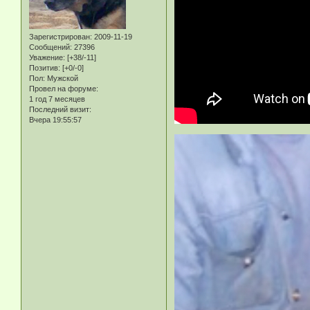
Зарегистрирован
: 2009-11-19
Сообщений:
27396
Уважение:
[+38/-11]
Позитив:
[+0/-0]
Пол:
Мужской
Провел на форуме:
1 год 7 месяцев
Последний визит:
Вчера 19:55:57