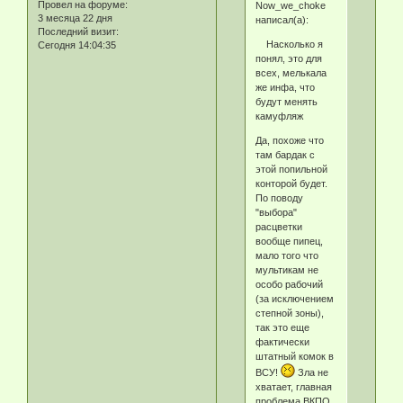
Провел на форуме:
Now_we_choke
3 месяца 22 дня
написал(а):
Последний визит:
Насколько я
Сегодня 14:04:35
понял, это для
всех, мелькала
же инфа, что
будут менять
камуфляж
Да, похоже что
там бардак с
этой попильной
конторой будет.
По поводу
"выбора"
расцветки
вообще пипец,
мало того что
мультикам не
особо рабочий
(за исключением
степной зоны),
так это еще
фактически
штатный комок в
ВСУ!
Зла не
хватает, главная
проблема ВКПО