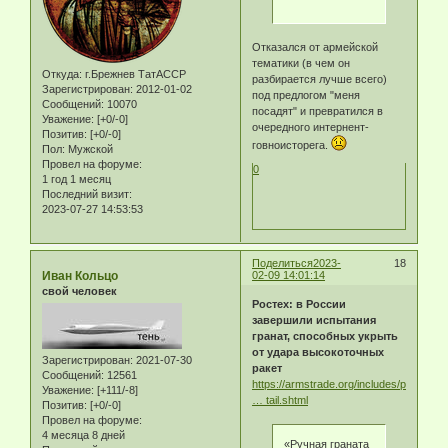
Отказался от армейской
тематики (в чем он
Откуда:
г.Брежнев ТатАССР
разбирается лучше всего)
Зарегистрирован
: 2012-01-02
под предлогом "меня
Сообщений:
10070
посадят" и превратился в
Уважение:
[+0/-0]
очередного интернент-
Позитив:
[+0/-0]
говноисторега.
Пол:
Мужской
Провел на форуме:
0
1 год 1 месяц
Последний визит:
2023-07-27 14:53:53
Поделиться
2023-
18
Иван Кольцо
02-09 14:01:14
свой человек
Ростех: в России
завершили испытания
гранат, способных укрыть
от удара высокоточных
Зарегистрирован
: 2021-07-30
ракет
Сообщений:
12561
https://armstrade.org/includes/periodic
Уважение:
[+111/-8]
… tail.shtml
Позитив:
[+0/-0]
Провел на форуме:
4 месяца 8 дней
«Ручная граната