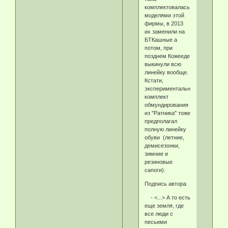
комплектовалась
моделями этой
фирмы, в 2013
их заменили на
БТКашные а
потом, при
позднем Кожееде
выкинули всю
линейку вообще.
Кстати,
экспериментальный
комплект
обмундирования
из "Ратника" тоже
предполагал
полную линейку
обуви (летние,
демисезонки,
зимние и
резиновые
сапоги).
Подпись автора
- <...> А то есть
еще земля, где
все люди с
песьими