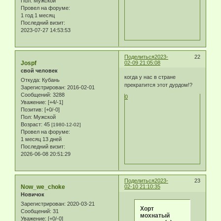
Пол:
Мужской
Провел на форуме:
1 год 1 месяц
Последний визит:
2023-07-27 14:53:53
Поделиться
2023-
22
Jospf
02-09 21:05:08
свой человек
когда у нас в стране
Откуда:
Кубань
прекратится этот дурдом!?
Зарегистрирован
: 2016-02-01
Сообщений:
3288
0
Уважение:
[+4/-1]
Позитив:
[+0/-0]
Пол:
Мужской
Возраст:
45
[1980-12-02]
Провел на форуме:
1 месяц 13 дней
Последний визит:
2026-06-08 20:51:29
Поделиться
2023-
23
Now_we_choke
02-10 21:10:35
Новичок
Зарегистрирован
: 2020-03-21
Хорт
Сообщений:
31
мохнатый
Уважение:
[+0/-0]