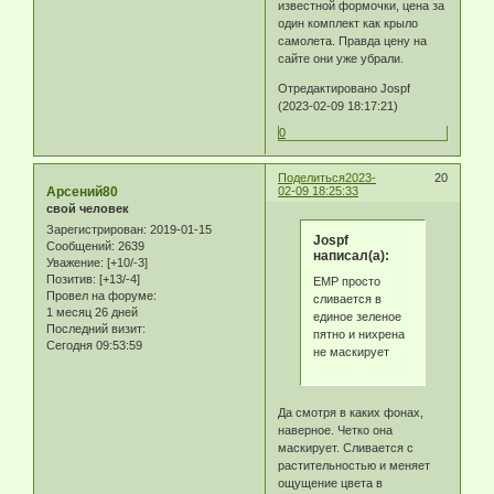
известной формочки, цена за
один комплект как крыло
самолета. Правда цену на
сайте они уже убрали.
Отредактировано Jospf
(2023-02-09 18:17:21)
0
Поделиться
2023-
20
Арсений80
02-09 18:25:33
свой человек
Зарегистрирован
: 2019-01-15
Jospf
Сообщений:
2639
написал(а):
Уважение:
[+10/-3]
Позитив:
[+13/-4]
ЕМР просто
Провел на форуме:
сливается в
1 месяц 26 дней
единое зеленое
Последний визит:
пятно и нихрена
Сегодня 09:53:59
не маскирует
Да смотря в каких фонах,
наверное. Четко она
маскирует. Сливается с
растительностью и меняет
ощущение цвета в