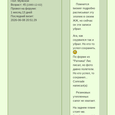
Пол:
Мужской
Помнится
Возраст:
45
[1980-12-02]
twower подробно
Провел на форуме:
расписывал эту
1 месяц 13 дней
Последний визит:
эпопею в своем
2026-06-08 20:51:29
ЖЖ, но сейчас
он эти записи
убрал.
Ага, как
скурвился так и
убрал. Но кто-то
успел сохранить.
По форме из
"Ратника" Лис
писал, но фото
давно полетели.
Но кто успел, то
сохранил...
Comrade
написал(а):
Резиновых
утепленных
сапог не хватает.
На заднем плане
стоят-же.