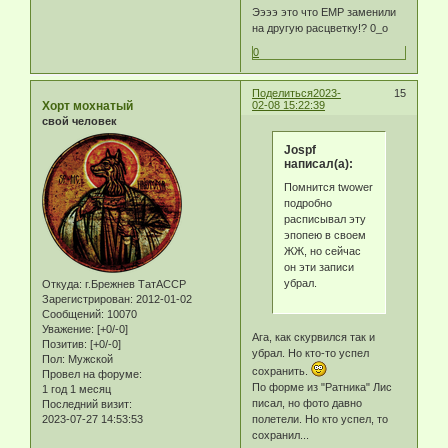
Ээээ это что ЕМР заменили
на другую расцветку!? 0_о
0
Поделиться
2023-
15
Хорт мохнатый
02-08 15:22:39
свой человек
Jospf
написал(а):
Помнится twower
подробно
расписывал эту
эпопею в своем
ЖЖ, но сейчас
он эти записи
убрал.
Откуда:
г.Брежнев ТатАССР
Зарегистрирован
: 2012-01-02
Сообщений:
10070
Уважение:
[+0/-0]
Ага, как скурвился так и
Позитив:
[+0/-0]
убрал. Но кто-то успел
Пол:
Мужской
сохранить.
Провел на форуме:
По форме из "Ратника" Лис
1 год 1 месяц
писал, но фото давно
Последний визит:
2023-07-27 14:53:53
полетели. Но кто успел, то
сохранил...