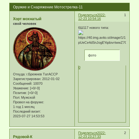
Оружие и Снаряжение Мотострелка-11
Поделиться
2022-
1
Хорт мохнатый
12-23 10:54:16
свой человек
6Ш117 нового типа:
фото
0
Откуда:
г.Брежнев ТатАССР
Зарегистрирован
: 2012-01-02
Сообщений:
10070
Уважение:
[+0/-0]
Позитив:
[+0/-0]
Пол:
Мужской
Провел на форуме:
1 год 1 месяц
Последний визит:
2023-07-27 14:53:53
Поделиться
2022-
2
Рядовой-К
12-23 23:27:33