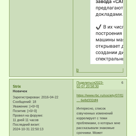
0
Поделиться
2023-
6
Strix
02-07 20:58:30
Новичок
https://www.rbc.ru/society/07/02/2023/6
Зарегистрирован
: 2016-04-22
… 6e8d332df4
Сообщений:
18
Уважение:
[+0/-0]
Интересно, список
Позитив:
[+0/-0]
озвученных изменений
Провел на форуме:
коррелирует с теми
11 дней 11 часов
проблемами, о которых мне
Последний визит:
рассказывали знакомые
2024-10-31 22:50:13
срочники. Может