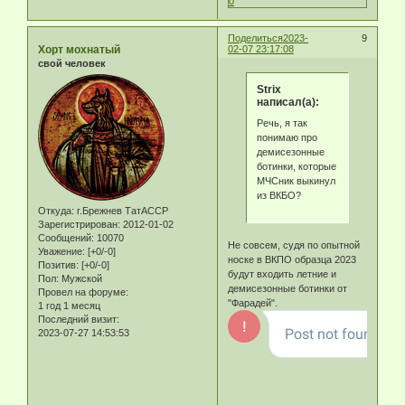
0
Поделиться
2023-
9
Хорт мохнатый
02-07 23:17:08
свой человек
Strix
написал(а):
Речь, я так
понимаю про
демисезонные
ботинки, которые
МЧСник выкинул
из ВКБО?
Откуда:
г.Брежнев ТатАССР
Зарегистрирован
: 2012-01-02
Сообщений:
10070
Не совсем, судя по опытной
Уважение:
[+0/-0]
носке в ВКПО образца 2023
Позитив:
[+0/-0]
будут входить летние и
Пол:
Мужской
демисезонные ботинки от
Провел на форуме:
"Фарадей".
1 год 1 месяц
Последний визит:
2023-07-27 14:53:53