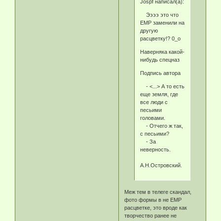
Jospf написал(а):
Ээээ это что
ЕМР заменили на
другую
расцветку!? 0_о
Наверняка какой-
нибудь спецназ
Подпись автора
- <...> А то есть
еще земля, где
все люди с
песьими
головами.
- Отчего ж так,
с песьими?
- За
неверность.
А.Н.Островский.
Меж тем в телеге скандал,
фото формы в не ЕМР
расцветке, это вроде как
творчество ранее не