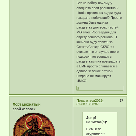
Вот не пойму почему у
спецназа своя расцветка!?
Чтобы противник видел куда
накидать побольше!? Просто
должна быть единая
расцветка для всех частей
МО плюс Росгвардия для
определенного региона. Я
кончено буду топить за
Спектр/Спектр-СКВО т.к.
считаю что он лучше всего
подходит, но зоопарк с
расцветками на прекращать,
а ЕМР просто сливается в
единое зеленое пятно и
нихрена не маскирует.
ИМХО.
0
Поделиться
2023-
17
Хорт мохнатый
02-08 18:50:07
свой человек
Jospf
написал(а):
В смысле
скурвился!?