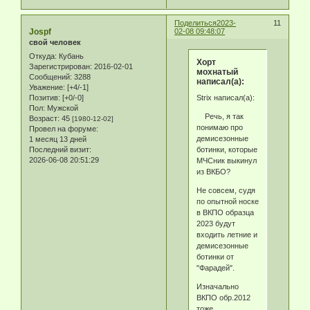
Поделиться
2023-
11
Jospf
02-08 09:48:07
свой человек
Откуда:
Кубань
Хорт
Зарегистрирован
: 2016-02-01
мохнатый
Сообщений:
3288
написал(а):
Уважение:
[+4/-1]
Позитив:
[+0/-0]
Strix написал(а):
Пол:
Мужской
Речь, я так
Возраст:
45
[1980-12-02]
понимаю про
Провел на форуме:
демисезонные
1 месяц 13 дней
Последний визит:
ботинки, которые
2026-06-08 20:51:29
МЧСник выкинул
из ВКБО?
Не совсем, судя
по опытной носке
в ВКПО образца
2023 будут
входить летние и
демисезонные
ботинки от
"Фарадей".
Изначально
ВКПО обр.2012
тоже