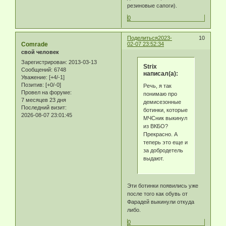
резиновые сапоги).
0
Поделиться
2023-
10
Comrade
02-07 23:52:34
свой человек
Зарегистрирован
: 2013-03-13
Strix
Сообщений:
6748
написал(а):
Уважение:
[+4/-1]
Позитив:
[+0/-0]
Речь, я так
Провел на форуме:
понимаю про
7 месяцев 23 дня
демисезонные
Последний визит:
ботинки, которые
2026-08-07 23:01:45
МЧСник выкинул
из ВКБО?
Прекрасно. А
теперь это еще и
за добродетель
выдают.
Эти ботинки появились уже
после того как обувь от
Фарадей выкинули откуда
либо.
0