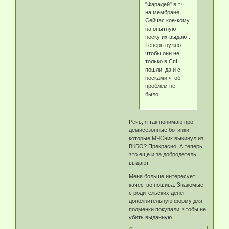
"Фарадей" в т.ч.
на мембране.
Сейчас кое-кому
на опытную
носку их выдают.
Теперь нужно
чтобы они не
только в СпН
пошли, да и с
носками чтоб
проблем не
было.
Речь, я так понимаю про
демисезонные ботинки,
которые МЧСник выкинул из
ВКБО? Прекрасно. А теперь
это еще и за добродетель
выдают.
Меня больше интересует
качество пошива. Знакомые
с родительских денег
дополнительную форму для
подменки покупали, чтобы не
убить выданную.