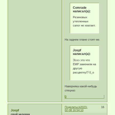
Comrade
написал(а):
Резиновых
утепленных
сапог не хватает.
На заднем плане стоят-же.
Jospf
написал(а):
Ээээ это что
ЕМР заменили на
другую
расцветку!? 0_о
Наверняка какой-нибудь
спецназ
0
Поделиться
2023-
16
Jospf
02-08 16:54:10
свой человек