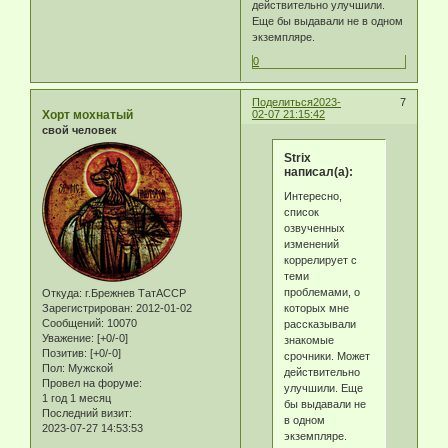
действительно улучшили.
Еще бы выдавали не в одном
экземпляре.
0
Поделиться
2023-
7
Хорт мохнатый
02-07 21:15:42
свой человек
Strix
написал(а):
Интересно,
список
озвученных
изменений
коррелирует с
теми
проблемами, о
Откуда:
г.Брежнев ТатАССР
которых мне
Зарегистрирован
: 2012-01-02
Сообщений:
10070
рассказывали
Уважение:
[+0/-0]
знакомые
Позитив:
[+0/-0]
срочники. Может
Пол:
Мужской
действительно
Провел на форуме:
улучшили. Еще
1 год 1 месяц
бы выдавали не
Последний визит:
в одном
2023-07-27 14:53:53
экземпляре.