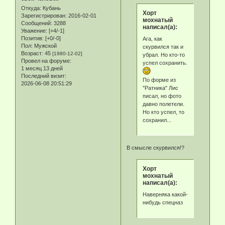
Откуда:
Кубань
Хорт
Зарегистрирован
: 2016-02-01
мохнатый
Сообщений:
3288
написал(а):
Уважение:
[+4/-1]
Позитив:
[+0/-0]
Ага, как
Пол:
Мужской
скурвился так и
Возраст:
45
[1980-12-02]
убрал. Но кто-то
Провел на форуме:
успел сохранить.
1 месяц 13 дней
Последний визит:
По форме из
2026-06-08 20:51:29
"Ратника" Лис
писал, но фото
давно полетели.
Но кто успел, то
сохранил...
В смысле скурвился!?
Хорт
мохнатый
написал(а):
Наверняка какой-
нибудь спецназ