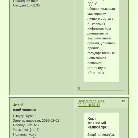
Последний визит:
РДГ-У,
Сегодня 15:00:35
обеспечивающая
маскировку
личного состава
и техники в
инфракрасном
диапазоне от
высокоточного
оружия, успешно
прошла
государственные
испытания», –
пояснили
агентству в
«Ростехе».
0
Поделиться
2023-
19
Jospf
02-09 16:51:12
свой человек
Откуда:
Кубань
Хорт
Зарегистрирован
: 2016-02-01
мохнатый
Сообщений:
3288
написал(а):
Уважение:
[+4/-1]
Позитив:
[+0/-0]
Jospf написал(а):