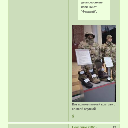
демисезонные
ботинки от
"Фарадей".
Вот похоже полный комплект,
со всей обувкой
0
Поделиться
2023-
13