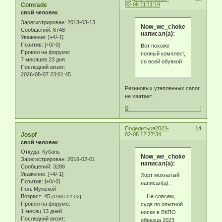
Comrade
02-08 11:11:19
свой человек
Зарегистрирован
: 2013-03-13
Now_we_choke
Сообщений:
6748
написал(а):
Уважение:
[+4/-1]
Позитив:
[+0/-0]
Вот похоже
Провел на форуме:
полный комплект,
7 месяцев 23 дня
со всей обувкой
Последний визит:
2026-08-07 23:01:45
Резиновых утепленных сапог
не хватает.
0
Поделиться
2023-
14
Jospf
02-08 12:27:34
свой человек
Откуда:
Кубань
Now_we_choke
Зарегистрирован
: 2016-02-01
написал(а):
Сообщений:
3288
Уважение:
[+4/-1]
Хорт мохнатый
Позитив:
[+0/-0]
написал(а):
Пол:
Мужской
Не совсем,
Возраст:
45
[1980-12-02]
Провел на форуме:
судя по опытной
1 месяц 13 дней
носке в ВКПО
Последний визит:
образца 2023