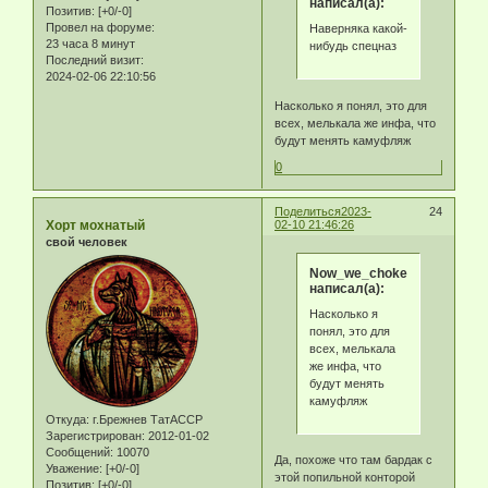
написал(а):
Позитив:
[+0/-0]
Провел на форуме:
Наверняка какой-
23 часа 8 минут
нибудь спецназ
Последний визит:
2024-02-06 22:10:56
Насколько я понял, это для
всех, мелькала же инфа, что
будут менять камуфляж
0
Поделиться
2023-
24
Хорт мохнатый
02-10 21:46:26
свой человек
Now_we_choke
написал(а):
Насколько я
понял, это для
всех, мелькала
же инфа, что
будут менять
камуфляж
Откуда:
г.Брежнев ТатАССР
Зарегистрирован
: 2012-01-02
Сообщений:
10070
Да, похоже что там бардак с
Уважение:
[+0/-0]
этой попильной конторой
Позитив:
[+0/-0]