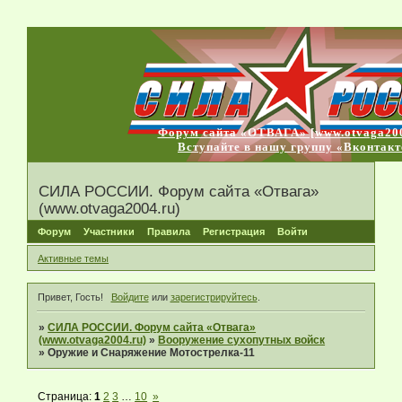
Форум сайта «ОТВАГА» [www.otvaga200
Вступайте в нашу группу «Вконтакт
СИЛА РОССИИ. Форум сайта «Отвага»
(www.otvaga2004.ru)
Форум
Участники
Правила
Регистрация
Войти
Активные темы
Привет, Гость!
Войдите
или
зарегистрируйтесь
.
»
СИЛА РОССИИ. Форум сайта «Отвага»
(www.otvaga2004.ru)
»
Вооружение сухопутных войск
»
Оружие и Снаряжение Мотострелка-11
Страница:
1
2
3
…
10
»