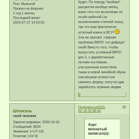
будет. По поводу "выбора"
Пол:
Мужской
расцветки вообще пипец,
Провел на форуме:
мало того что мультикам не
1 год 1 месяц
особо рабочий (за
Последний визит:
исключением степной зоны),
2023-07-27 14:53:53
так это еще фактически
штатный комок в ВСУ!
Зла не хватает, главная
проблема ВКПО это дефицит
оной! Вместо того, чтобы
выпустить условный ВКПО
gen.2, с доработанным
летним костюмом,
улучшенным качеством
ткани и новой линейкой обуви
они решили полностью
сменить форму, попутно дав
заработать нужным людям.
0
Поделиться
2023-
25
Штепсель
02-10 22:46:44
свой человек
Зарегистрирован
: 2020-10-02
Хорт
Сообщений:
8534
мохнатый
Уважение:
[+17/-10]
написал(а):
Позитив:
[+0/-0]