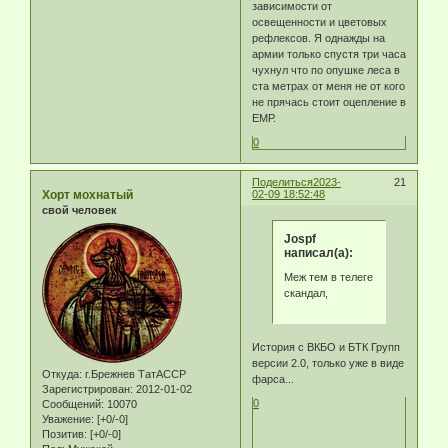
зависимости от
освещенности и цветовых
рефлексов. Я однажды на
армии только спустя три часа
чухнул что по опушке леса в
ста метрах от меня не от кого
не прячась стоит оцепление в
ЕМР.
0
Поделиться
2023-
21
Хорт мохнатый
02-09 18:52:48
свой человек
Jospf
написал(а):
Меж тем в телеге
скандал,
История с ВКБО и БТК Групп
версии 2.0, только уже в виде
Откуда:
г.Брежнев ТатАССР
фарса...
Зарегистрирован
: 2012-01-02
0
Сообщений:
10070
Уважение:
[+0/-0]
Позитив:
[+0/-0]