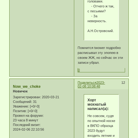
головами.
- Отчего ж так,
с песьими?
- За
неверность.
А.Н.Островский.
Помнится twower подробно
расписывал эту эпопею в
своем ЖЖ, но сейчас он эти
записи убрал.
0
Поделиться
2023-
12
Now_we_choke
02-08 10:08:48
Новичок
Зарегистрирован
: 2020-03-21
Хорт
Сообщений:
31
мохнатый
Уважение:
[+0/-0]
написал(а):
Позитив:
[+0/-0]
Провел на форуме:
Не совсем, судя
23 часа 8 минут
по опытной носке
Последний визит:
в ВКПО образца
2024-02-06 22:10:56
2023 будут
входить летние и