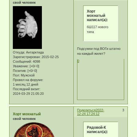
свой человек
Хорт
мохнатый
написал(а):
6Ш117 нового
типа
Подсумки под ВОГи штатно
Откуда:
Антарктида
на каждый жилет?
Зарегистрирован
: 2015-02-25
0
Сообщений:
4098
Уважение:
[+0/-0]
Позитив:
[+0/-0]
Пол:
Мужской
Провел на форуме:
1 месяц 12 дней
Последний визит:
2024-03-29 21:05:20
Поделиться
2022-
3
Хорт мохнатый
12-24 17:24:12
свой человек
Рядовой-К
написал(а):