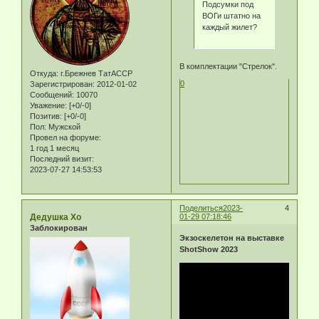
Подсумки под
ВОГи штатно на
каждый жилет?
В комплектации "Стрелок".
Откуда:
г.Брежнев ТатАССР
0
Зарегистрирован
: 2012-01-02
Сообщений:
10070
Уважение:
[+0/-0]
Позитив:
[+0/-0]
Пол:
Мужской
Провел на форуме:
1 год 1 месяц
Последний визит:
2023-07-27 14:53:53
Поделиться
2023-
4
Дедушка Хо
01-29 07:18:46
Заблокирован
Экзоскелетон на выставке
ShotShow 2023