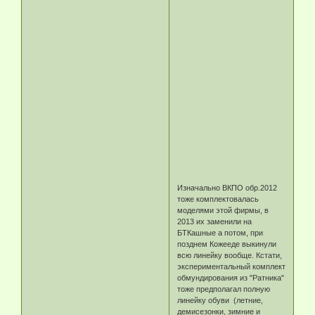
Изначально ВКПО обр.2012
тоже комплектовалась
моделями этой фирмы, в
2013 их заменили на
БТКашные а потом, при
позднем Кожееде выкинули
всю линейку вообще. Кстати,
экспериментальный комплект
обмундирования из "Ратника"
тоже предполагал полную
линейку обуви (летние,
демисезонки, зимние и