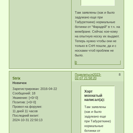
Там заявлены (как и было
задумано еще при
Табуреткине) нормальные
ботинки от "Фарадей" в т.ч. на
мембране. Сейчас кое-кому
на опытную носку их выдают.
Теперь нужно чтобы они не
только в СпН пошли, да и с
носками чтоб проблем не
было.
0
Поделиться
2023-
8
Strix
02-07 21:58:20
Новичок
Зарегистрирован
: 2016-04-22
Хорт
Сообщений:
18
мохнатый
Уважение:
[+0/-0]
написал(а):
Позитив:
[+0/-0]
Провел на форуме:
Там заявлены
11 дней 11 часов
(как и было
Последний визит:
задумано еще
2024-10-31 22:50:13
при Табуреткине)
нормальные
ботинки от