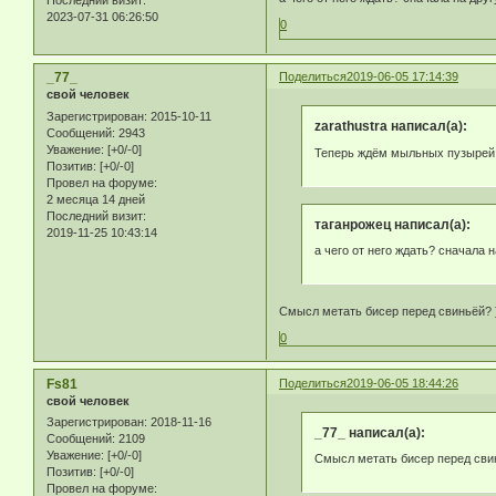
Последний визит:
2023-07-31 06:26:50
0
_77_
Поделиться
2019-06-05 17:14:39
свой человек
Зарегистрирован
: 2015-10-11
zarathustra написал(а):
Сообщений:
2943
Уважение:
[+0/-0]
Теперь ждём мыльных пузырей 
Позитив:
[+0/-0]
Провел на форуме:
2 месяца 14 дней
Последний визит:
таганрожец написал(а):
2019-11-25 10:43:14
а чего от него ждать? сначала 
Смысл метать бисер перед свиньёй? )
0
Fs81
Поделиться
2019-06-05 18:44:26
свой человек
Зарегистрирован
: 2018-11-16
_77_ написал(а):
Сообщений:
2109
Уважение:
[+0/-0]
Смысл метать бисер перед свин
Позитив:
[+0/-0]
Провел на форуме: