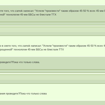
ете того, что zamok написал: "Успели "произвести" таким образом 45-50 % всех 45-мм
енной" технологии 45-мм ББСы не блистали ТТХ
о в свете того, что zamok написал: "Успели "произвести" таким образом 45-50 % всех 
"упрощенной" технологии 45-мм ББСы не блистали ТТХ
оведите?Пока что только слова.
ния проведите?Пока что только слова