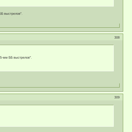
 ББ выстрелов".
308
45-мм ББ выстрелов".
309