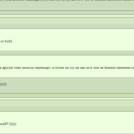
от Fs81
на другую тему рельсы переведет, а потом на эту же как ни в чем ни бывало прежнюю 
)))))
ьёй? ))))))