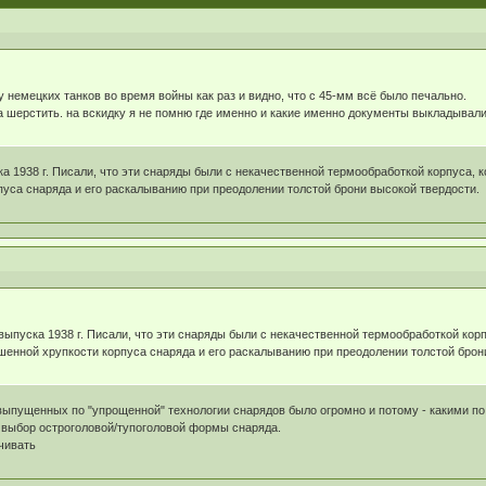
у немецких танков во время войны как раз и видно, что с 45-мм всё было печально.
шерстить. на вскидку я не помню где именно и какие именно документы выкладывали
ка 1938 г. Писали, что эти снаряды были с некачественной термообработкой корпуса,
уса снаряда и его раскалыванию при преодолении толстой брони высокой твердости.
 выпуска 1938 г. Писали, что эти снаряды были с некачественной термообработкой кор
шенной хрупкости корпуса снаряда и его раскалыванию при преодолении толстой брон
о выпущенных по "упрощенной" технологии снарядов было огромно и потому - какими п
- выбор остроголовой/тупоголовой формы снаряда.
чивать