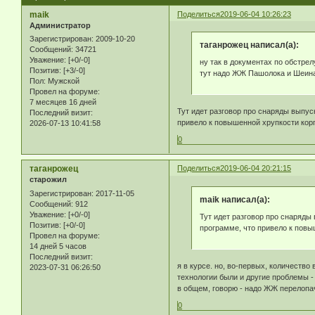
maik
Поделиться
2019-06-04 10:26:23
Администратор
Зарегистрирован
: 2009-10-20
таганрожец написал(а):
Сообщений:
34721
Уважение:
[+0/-0]
ну так в документах по обстрел
Позитив:
[+3/-0]
тут надо ЖЖ Пашолока и Шеина 
Пол:
Мужской
Провел на форуме:
7 месяцев 16 дней
Тут идет разговор про снаряды выпус
Последний визит:
привело к повышенной хрупкости корп
2026-07-13 10:41:58
0
таганрожец
Поделиться
2019-06-04 20:21:15
старожил
Зарегистрирован
: 2017-11-05
maik написал(а):
Сообщений:
912
Уважение:
[+0/-0]
Тут идет разговор про снаряды
Позитив:
[+0/-0]
программе, что привело к повы
Провел на форуме:
14 дней 5 часов
Последний визит:
я в курсе. но, во-первых, количеств
2023-07-31 06:26:50
технологии были и другие проблемы 
в общем, говорю - надо ЖЖ перелопа
0