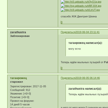
спасибо ЖЖ Дмитрия Шеина
0
zarathustra
Поделиться
2019-06-04 23:11:41
Заблокирован
таганрожец написал(а):
могу есчо
Теперь ждём мыльных пузырей от
Fs
0
таганрожец
Поделиться
2019-06-05 06:14:46
старожил
Зарегистрирован
: 2017-11-05
zarathustra написал(а):
Сообщений:
912
Уважение:
[+0/-0]
Теперь ждём мыльных пузырей 
Позитив:
[+0/-0]
Провел на форуме:
14 дней 5 часов
а чего от него ждать? сначала на дру