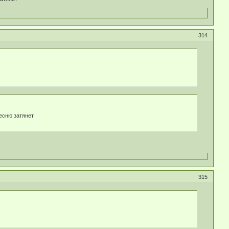
314
песню затянет
315