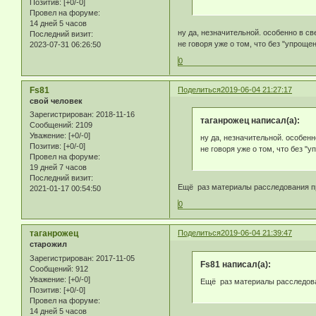
Позитив:
[+0/-0]
Провел на форуме:
14 дней 5 часов
ну да, незначительной. особенно в св
Последний визит:
не говоря уже о том, что без "упрощ
2023-07-31 06:26:50
0
Fs81
Поделиться
2019-06-04 21:27:17
свой человек
Зарегистрирован
: 2018-11-16
таганрожец написал(а):
Сообщений:
2109
Уважение:
[+0/-0]
ну да, незначительной. особенн
Позитив:
[+0/-0]
не говоря уже о том, что без 
Провел на форуме:
19 дней 7 часов
Последний визит:
Ещё раз материалы расследования пр
2021-01-17 00:54:50
0
таганрожец
Поделиться
2019-06-04 21:39:47
старожил
Зарегистрирован
: 2017-11-05
Fs81 написал(а):
Сообщений:
912
Уважение:
[+0/-0]
Ещё раз материалы расследова
Позитив:
[+0/-0]
Провел на форуме:
14 дней 5 часов