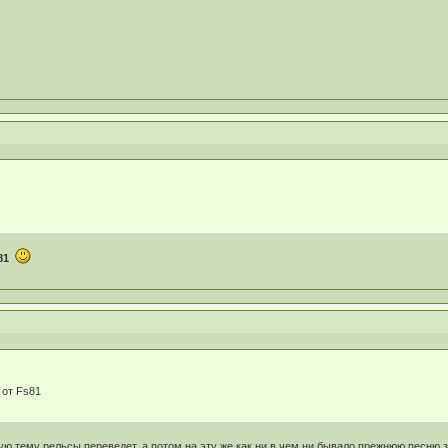
81
от Fs81
гую тему рельсы переведет, а потом на эту же как ни в чем ни бывало прежнюю песню 