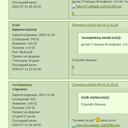
да как 2 пальца об асфальт. это же то
Последний визит:
2023-07-31 06:26:50
0
maik
Поделиться
2019-06-04 21:42:58
Администратор
Зарегистрирован
: 2009-10-20
таганрожец написал(а):
Сообщений:
34721
Уважение:
[+0/-0]
да как 2 пальца об асфальт. это
Позитив:
[+3/-0]
Пол:
Мужской
Провел на форуме:
Спасибо больше.
7 месяцев 16 дней
Последний визит:
0
2026-07-13 10:41:58
таганрожец
Поделиться
2019-06-04 21:55:20
старожил
Зарегистрирован
: 2017-11-05
maik написал(а):
Сообщений:
912
Уважение:
[+0/-0]
Спасибо больше.
Позитив:
[+0/-0]
Провел на форуме:
14 дней 5 часов
"та нима за що"
могу есчо
Последний визит:
2023-07-31 06:26:50