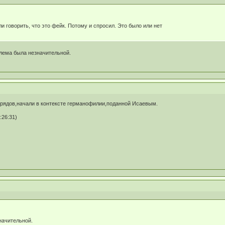
ли говорить, что это фейк. Потому и спросил. Это было или нет
блема была незначительной.
арядов,начали в контексте германофилии,поданной Исаевым.
:26:31)
начительной.