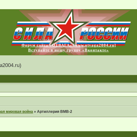
Форум сайта «ОТВАГА» [www.otvaga2004.ru]
Вступайте в нашу группу «Вконтакте»
2004.ru)
рая мировая война
»
Артиллерия ВМВ-2