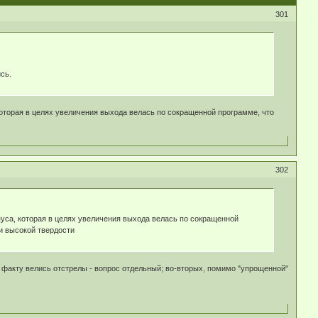
301
сь.
 которая в целях увеличения выхода велась по сокращенной программе, что
302
пуса, которая в целях увеличения выхода велась по сокращенной
и высокой твердости
о факту велись отстрелы - вопрос отдельный; во-вторых, помимо "упрощенной"