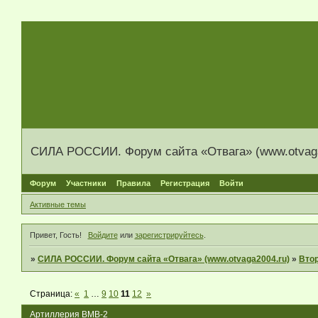
СИЛА РОССИИ. Форум сайта «Отвага» (www.otvaga
Форум
Участники
Правила
Регистрация
Войти
Активные темы
Привет, Гость!
Войдите
или
зарегистрируйтесь
.
»
СИЛА РОССИИ. Форум сайта «Отвага» (www.otvaga2004.ru)
»
Вто
Страница:
«
1
…
9
10
11
12
»
Артиллерия ВМВ-2