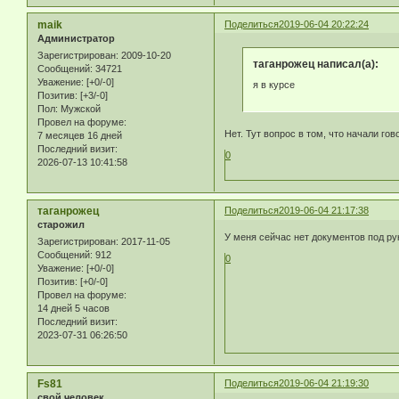
maik
Поделиться
2019-06-04 20:22:24
Администратор
Зарегистрирован
: 2009-10-20
таганрожец написал(а):
Сообщений:
34721
Уважение:
[+0/-0]
я в курсе
Позитив:
[+3/-0]
Пол:
Мужской
Провел на форуме:
Нет. Тут вопрос в том, что начали гов
7 месяцев 16 дней
Последний визит:
0
2026-07-13 10:41:58
таганрожец
Поделиться
2019-06-04 21:17:38
старожил
У меня сейчас нет документов под ру
Зарегистрирован
: 2017-11-05
Сообщений:
912
0
Уважение:
[+0/-0]
Позитив:
[+0/-0]
Провел на форуме:
14 дней 5 часов
Последний визит:
2023-07-31 06:26:50
Fs81
Поделиться
2019-06-04 21:19:30
свой человек