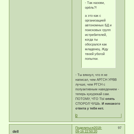
- Так назови,
орёль?!
а это как с
организацией
автономных БД и
поисковых групп
истребителей,
когда ты
обосрался как
младенец. Жду
твоей убогой
попытки.
- Ты вякнул, что я не
написал, чем АРГСН УРВВ
лучше, чем РГСН с
полуактивным наведением -
теперь кукурекай сам.
ПОТОМУ, ЧТО ТЫ
опять
СПОРОЛ ЧУШЬ.
И никакого
ответа у тебя нет.
0
Поделиться
2018-
97
dell
09-16 22:50:20