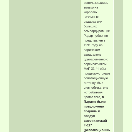
использовались
только на
кораблях,
наземных
радарах или
больших
бомбардировщиках).
Радар публично
представлен в
1991 году на
парижском
авиасалоне
одновременно с
перехватчиком
МиГ-31. Чтобы
продемонстрировать
революционную
антенну, был
снят обтекатель
истребителя.
Кроме того,
в
Париже было
предложено
поднять в
воздух
американский
F-117
(революционный