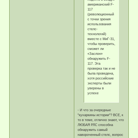
американский F-
117
(революционный
с точки зрения
использования
стелс-
технологий)
вместе с МиГ-31,
чтобы проверить,
сможет ли
«Заслон»
обнаружить F-
117. Эта
проверка так и не
была проведена,
хотя российские
эксперты были
уверены в
успехе
- И что за очередные
"кухаркины истории"? ВСЕ, к
то в теме, отлично знают, что
ЛЮБАЯ РЛС способна
обнаружить самый
навороченный стелс, вопрос