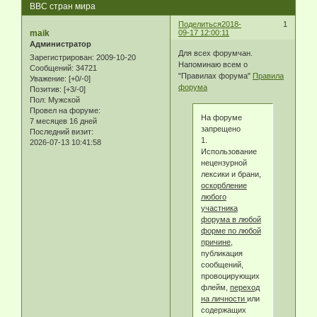
ВВС стран мира
Поделиться
2018-
1
maik
09-17 12:00:11
Администратор
Для всех форумчан.
Зарегистрирован
: 2009-10-20
Напоминаю всем о
Сообщений:
34721
"Правилах форума"
Правила
Уважение:
[+0/-0]
форума
Позитив:
[+3/-0]
Пол:
Мужской
Провел на форуме:
На форуме
7 месяцев 16 дней
запрещено
Последний визит:
1.
2026-07-13 10:41:58
Использование
нецензурной
лексики и брани,
оскорбление
любого
участника
форума в любой
форме по любой
причине
,
публикация
сообщений,
провоцирующих
флейм,
переход
на личности
или
содержащих