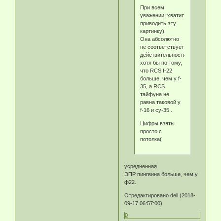
При всем
уважении, хватит
приводить эту
картинку)
Она абсолютно
не соответствует
действительности,
хотя бы по тому,
что RCS f-22
больше, чем у f-
35, а RCS
тайфуна не
равна таковой у
f-16 и су-35..
Цифры взяты
просто с
потолка(
усредненная
ЭПР пингвина больше, чем у
ф22.
Отредактировано dell (2018-
09-17 06:57:00)
0