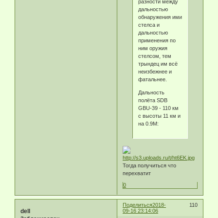
разности между
дальностью
обнаружения ими
стелса и
дальностью
применения по
ним оружия
стелсом, тем
трындец им всё
неизбежнее и
фатальнее.
Дальность
полёта SDB
GBU-39 - 110 км
с высоты 11 км и
на 0.9М:
Тогда получиться что
перехватит
0
Поделиться
2018-
110
dell
09-16 23:14:06