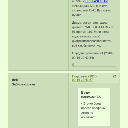
а СРАЗУ
БЕЗ РАЗНИЦЫ
точные данные, они или
сильно или ОЧЕНЬ сильно
лучше.
Диаметры антенн , даже
диаметр ЗАСЛОНА БОЛЬШЕ
91 против 110. Если сюда
подключить способ
диаграммообразования то
всё как бы понятно.
Отредактировано dell (2018-
09-16 22:42:34)
0
Поделиться
2018-
92
dell
09-16 22:41:57
Заблокирован
Byду
написал(а):
- Это не бред,
просто профаны
этого не
понимают.