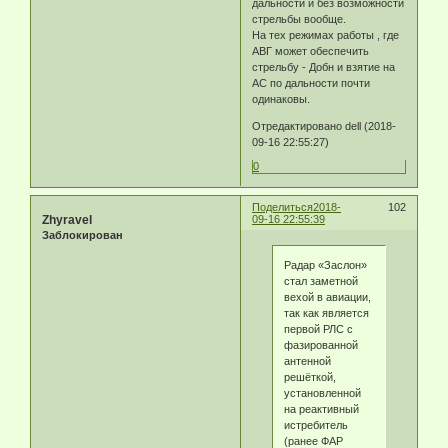
дальности и без возможности
стрельбы вообще.
На тех режимах работы , где
АВГ может обеспечить
стрельбу - Добн и взятие на
АС по дальности почти
одинаковы.
Отредактировано dell (2018-
09-16 22:55:27)
0
Поделиться
2018-
102
Zhyravel
09-16 22:55:39
Заблокирован
Радар «Заслон»
стал заметной
вехой в авиации,
так как является
первой РЛС с
фазированной
антенной
решёткой,
установленной
на реактивный
истребитель
(ранее ФАР