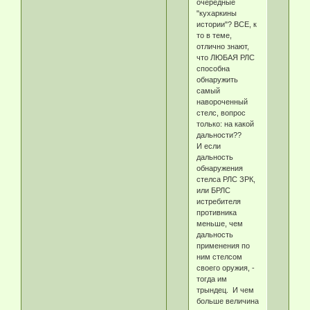
очередные
"кухаркины
истории"? ВСЕ, к
то в теме,
отлично знают,
что ЛЮБАЯ РЛС
способна
обнаружить
самый
навороченный
стелс, вопрос
только: на какой
дальности??
И если
дальность
обнаружения
стелса РЛС ЗРК,
или БРЛС
истребителя
противника
меньше, чем
дальность
применения по
ним стелсом
своего оружия, -
тогда им
трындец. И чем
больше величина