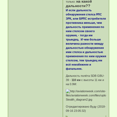
на какой
только:
дальности??
И если дальность
обнаружения стелса РЛС
ЗРК, или БРЛС истребителя
противника меньше, чем
дальность применения по
ним стелсом своего
оружия, - тогда им
трындец. И чем больше
величина разности между
дальностью обнаружения
ими стелса и дальностью
применения по ним оружия
стелсом, тем трындец им
всё неизбежнее и
фатальнее.
Дальность полёта SDB GBU-
39 -
110 км
с высоты 11 км и
на 0.9М:
Отредактировано Byду (2018-
09-16 23:05:32)
0