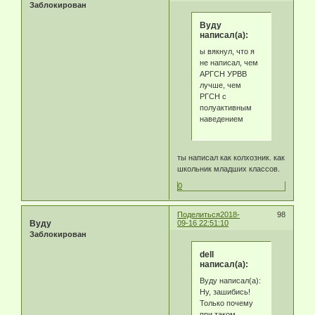
Заблокирован
Byду
написал(а):
ы вякнул, что я
не написал, чем
АРГСН УРВВ
лучше, чем
РГСН с
полуактивным
наведением
ты написал как колхозник. как
школьник младших классов.
0
Поделиться
2018-
98
Byду
09-16 22:51:10
Заблокирован
dell
написал(а):
Byду написал(а):
Ну, зашибись!
Только почему
при таком