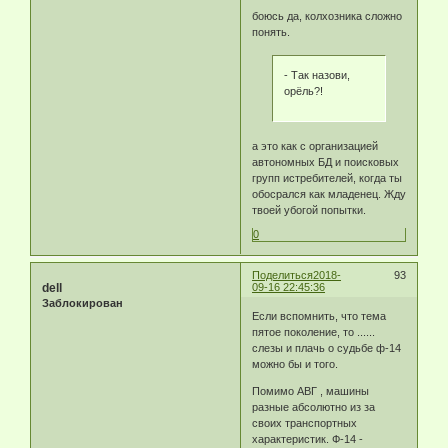
боюсь да, колхозника сложно
понять.
- Так назови,
орёль?!
а это как с организацией
автономных БД и поисковых
групп истребителей, когда ты
обосрался как младенец. Жду
твоей убогой попытки.
0
Поделиться
2018-
93
dell
09-16 22:45:36
Заблокирован
Если вспомнить, что тема
пятое поколение, то ......
слезы и плачь о судьбе ф-14
можно бы и того.
Помимо АВГ , машины
разные абсолютно из за
своих транспортных
характеристик. Ф-14 -