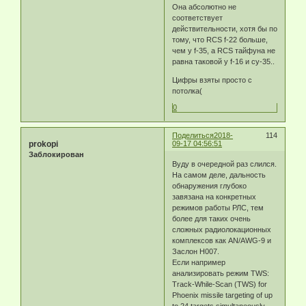
Она абсолютно не
соответствует
действительности, хотя бы по
тому, что RCS f-22 больше,
чем у f-35, а RCS тайфуна не
равна таковой у f-16 и су-35..
Цифры взяты просто с
потолка(
0
Поделиться
2018-
114
prokopi
09-17 04:56:51
Заблокирован
Вуду в очередной раз слился.
На самом деле, дальность
обнаружения глубоко
завязана на конкретных
режимов работы РЛС, тем
более для таких очень
сложных радиолокационных
комплексов как AN/AWG-9 и
Заслон Н007.
Если например
анализировать режим TWS:
Track-While-Scan (TWS) for
Phoenix missile targeting of up
to 24 targets simultaneously