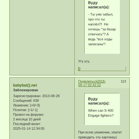
Byду
написал(а):
- Ты уже забыл,
про что ты
наплёл?! Не
хочешь "за базар
отвечать"? А
ведь "все ходы
записаны"!
Угу угу,
0
Поделиться
2018-
113
babybat{}.net
09-17 02:42:22
Заблокирован
Зарегистрирован
: 2013-08-28
Byду
Сообщений:
638
написал(а):
Уважение:
[+0/-0]
Позитив:
[+1/-1]
When can S-400
Провел на форуме:
Engage fighters?
2 месяца 10 дней
Последний визит:
2025-01-14 12:34:05
При всем уважении, хватит
приводить эту картинку)