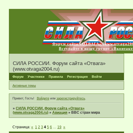
Форум сайта «ОТВАГА» [www.otvaga200
Вступайте в нашу группу «Вконтакт
СИЛА РОССИИ. Форум сайта «Отвага»
(www.otvaga2004.ru)
Форум
Участники
Правила
Регистрация
Войти
Активные темы
Привет, Гость!
Войдите
или
зарегистрируйтесь
.
»
СИЛА РОССИИ. Форум сайта «Отвага»
(www.otvaga2004.ru)
»
Авиация
»
ВВС стран мира
Страница:
«
1
2
3
4
5
6
…
19
»