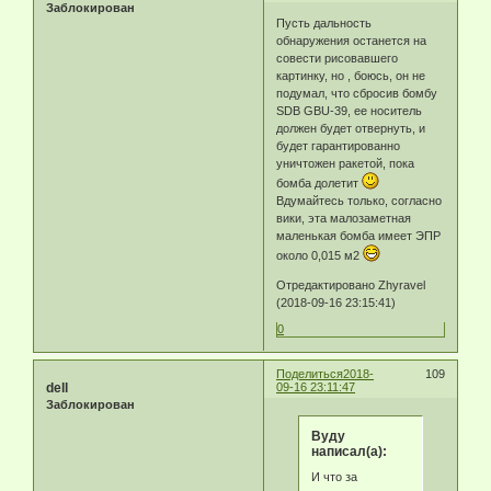
Заблокирован
Пусть дальность
обнаружения останется на
совести рисовавшего
картинку, но , боюсь, он не
подумал, что сбросив бомбу
SDB GBU-39, ее носитель
должен будет отвернуть, и
будет гарантированно
уничтожен ракетой, пока
бомба долетит
Вдумайтесь только, согласно
вики, эта малозаметная
маленькая бомба имеет ЭПР
около 0,015 м2
Отредактировано Zhyravel
(2018-09-16 23:15:41)
0
Поделиться
2018-
109
dell
09-16 23:11:47
Заблокирован
Byду
написал(а):
И что за