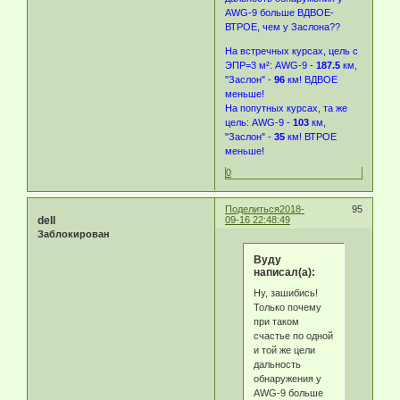
AWG-9 больше ВДВОЕ-
ВТРОЕ, чем у Заслона??
На встречных курсах, цель с
ЭПР=3 м²: AWG-9 -
187.5
км,
"Заслон" -
96
км! ВДВОЕ
меньше!
На попутных курсах, та же
цель: AWG-9 -
103
км,
"Заслон" -
35
км! ВТРОЕ
меньше!
0
Поделиться
2018-
95
dell
09-16 22:48:49
Заблокирован
Byду
написал(а):
Ну, зашибись!
Только почему
при таком
счастье по одной
и той же цели
дальность
обнаружения у
AWG-9 больше