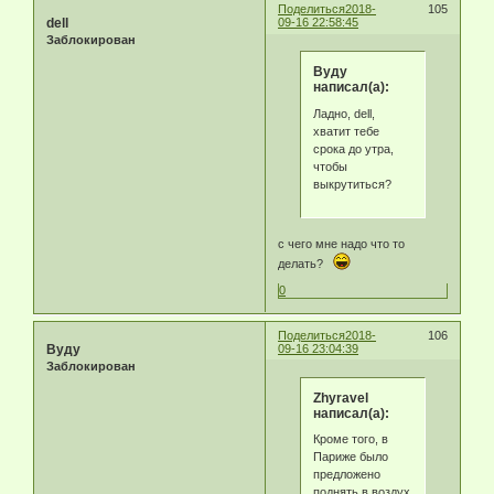
Поделиться
2018-
105
dell
09-16 22:58:45
Заблокирован
Byду
написал(а):
Ладно, dell,
хватит тебе
срока до утра,
чтобы
выкрутиться?
с чего мне надо что то
делать?
0
Поделиться
2018-
106
Byду
09-16 23:04:39
Заблокирован
Zhyravel
написал(а):
Кроме того, в
Париже было
предложено
поднять в воздух