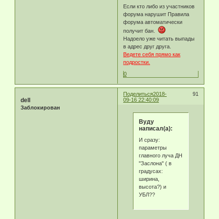
Если кто либо из участников
форума нарушит Правила
форума автоматически
получит бан.
Надоело уже читать выпады
в адрес друг друга.
Ведете себя прямо как
подростки.
0
Поделиться
2018-
91
dell
09-16 22:40:09
Заблокирован
Byду
написал(а):
И сразу:
параметры
главного луча ДН
"Заслона" ( в
градусах:
ширина,
высота?) и
УБЛ??