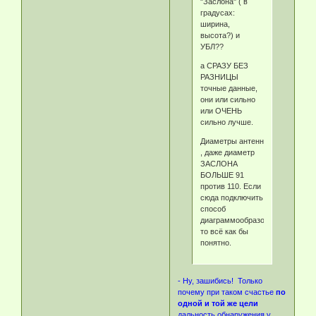
"Заслона" ( в
градусах:
ширина,
высота?) и
УБЛ??
а СРАЗУ БЕЗ
РАЗНИЦЫ
точные данные,
они или сильно
или ОЧЕНЬ
сильно лучше.
Диаметры антенн
, даже диаметр
ЗАСЛОНА
БОЛЬШЕ 91
против 110. Если
сюда подключить
способ
диаграммообразования
то всё как бы
понятно.
- Ну, зашибись! Только
почему при таком счастье
по
одной и той же цели
дальность обнаружения у