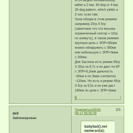
within a 2-bar, 40-deg or 4-bar,
20-deg pattern, which yields a
2-sec scan rate.
Зона обзора в этом режиме
например 20гр Х 5гр
(замечаем что это весьма
ограниченный сектор +-10гр
по азимуту), в таком режиме
крупную цель с ЭПР=30квм
можно обнаружить с 360км
или небольшую с ЭПР=3квм
с 200км.
Для Заслона есть режим 90гр
Х 20гр за 8,7с и он дает по КР
с ЭПР=0,2квм дальность
~60км и по 3квм соответно
~120км. Но есть и режим 45гр
Х 5гр за 5,5с и он уже даст
180км по цели с ЭПР=3квм.
0
Поделиться
2018-
115
dell
09-17 06:56:39
Заблокирован
babybat{}.net
написал(а):