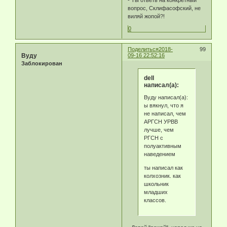
- Ты ответь на конкретный
вопрос, Склифасофский, не
виляй жопой?!
0
Поделиться
2018-
99
Byду
09-16 22:52:16
Заблокирован
dell
написал(а):
Byду написал(а):
ы вякнул, что я
не написал, чем
АРГСН УРВВ
лучше, чем
РГСН с
полуактивным
наведением
ты написал как
колхозник. как
школьник
младших
классов.