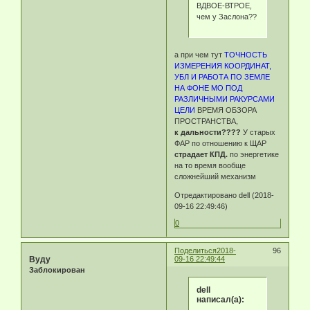
ВДВОЕ-ВТРОЕ,
чем у Заслона??
а при чем тут
ТОЧНОСТЬ
ИЗМЕРЕНИЯ КООРДИНАТ,
УБЛ И РАБОТА ПО ЗЕМЛЕ
НА ФОНЕ МО ПОД
РАЗЛИЧНЫМИ РАКУРСАМИ
ЦЕЛИ
ВРЕМЯ ОБЗОРА
ПРОСТРАНСТВА,
к дальности????
У старых
ФАР по отношению к ЩАР
страдает КПД.
по энергетике
на то время вообще
сложнейший механизм
Отредактировано dell (2018-
09-16 22:49:46)
0
Поделиться
2018-
96
Byду
09-16 22:49:44
Заблокирован
dell
написал(а):