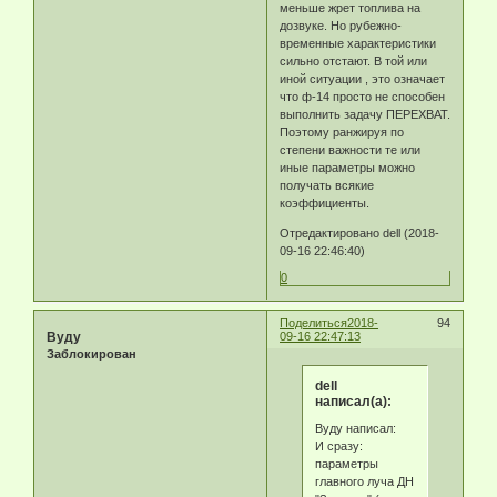
меньше жрет топлива на
дозвуке. Но рубежно-
временные характеристики
сильно отстают. В той или
иной ситуации , это означает
что ф-14 просто не способен
выполнить задачу ПЕРЕХВАТ.
Поэтому ранжируя по
степени важности те или
иные параметры можно
получать всякие
коэффициенты.
Отредактировано dell (2018-
09-16 22:46:40)
0
Поделиться
2018-
94
Byду
09-16 22:47:13
Заблокирован
dell
написал(а):
Byду написал:
И сразу:
параметры
главного луча ДН