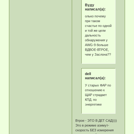
Byду
написал(а):
олько почему
при таком
счастье по одной
и той же цели
дальность
обнаружения у
AWG-9 больше
ВДВОЕ-ВТРОЕ,
чем у Заслона??
dell
написал(а):
У старых ФАР по
отношению к
ЩАР страдает
КПД. по
энергетике
Втрое - ЭТО В ДЕТ САД))))
Это в режиме азимут-
скорость БЕЗ измерения