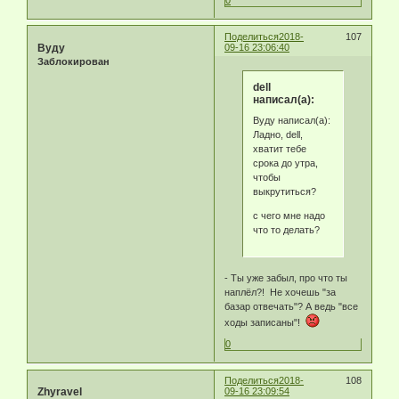
Поделиться
2018-
107
Byду
09-16 23:06:40
Заблокирован
dell
написал(а):
Byду написал(а):
Ладно, dell,
хватит тебе
срока до утра,
чтобы
выкрутиться?
с чего мне надо
что то делать?
- Ты уже забыл, про что ты
наплёл?! Не хочешь "за
базар отвечать"? А ведь "все
ходы записаны"!
0
Поделиться
2018-
108
Zhyravel
09-16 23:09:54