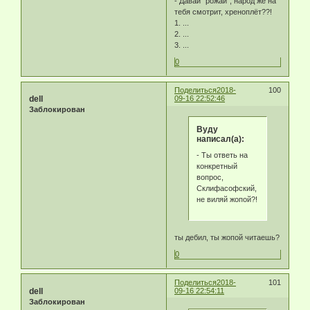
- Давай "рожай", народ же на
тебя смотрит, хреноплёт??!
1. ...
2. ...
3. ...
0
Поделиться
2018-
100
dell
09-16 22:52:46
Заблокирован
Byду
написал(а):
- Ты ответь на
конкретный
вопрос,
Склифасофский,
не виляй жопой?!
ты дебил, ты жопой читаешь?
0
Поделиться
2018-
101
dell
09-16 22:54:11
Заблокирован