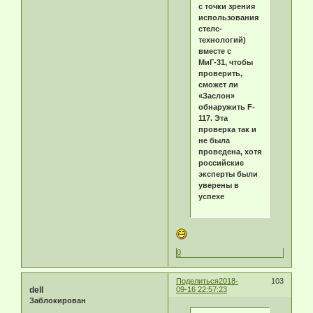
с точки зрения
использования
стелс-
технологий)
вместе с
МиГ-31, чтобы
проверить,
сможет ли
«Заслон»
обнаружить F-
117. Эта
проверка так и
не была
проведена, хотя
российские
эксперты были
уверены в
успехе
0
Поделиться
2018-
103
dell
09-16 22:57:23
Заблокирован