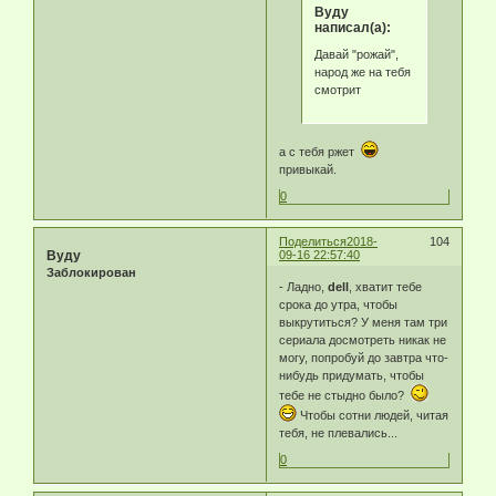
Byду
написал(а):
Давай "рожай",
народ же на тебя
смотрит
а с тебя ржет
привыкай.
0
Поделиться
2018-
104
Byду
09-16 22:57:40
Заблокирован
- Ладно,
dell
, хватит тебе
срока до утра, чтобы
выкрутиться? У меня там три
сериала досмотреть никак не
могу, попробуй до завтра что-
нибудь придумать, чтобы
тебе не стыдно было?
Чтобы сотни людей, читая
тебя, не плевались...
0