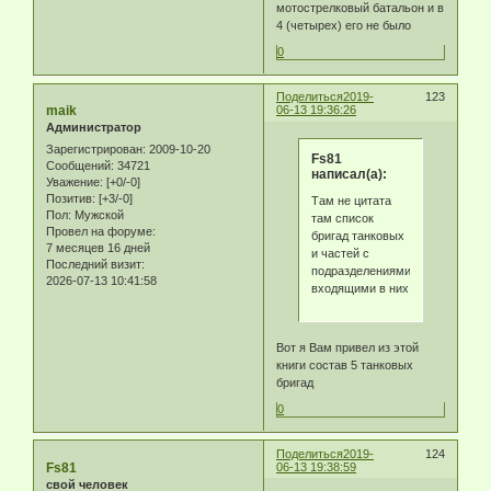
мотострелковый батальон и в
4 (четырех) его не было
0
Поделиться
2019-
123
maik
06-13 19:36:26
Администратор
Зарегистрирован
: 2009-10-20
Fs81
Сообщений:
34721
написал(а):
Уважение:
[+0/-0]
Позитив:
[+3/-0]
Там не цитата
Пол:
Мужской
там список
Провел на форуме:
бригад танковых
7 месяцев 16 дней
и частей с
Последний визит:
подразделениями
2026-07-13 10:41:58
входящими в них
Вот я Вам привел из этой
книги состав 5 танковых
бригад
0
Поделиться
2019-
124
Fs81
06-13 19:38:59
свой человек