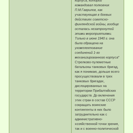
корпуса, которой
командовал полковник
П.М.Гаврилов, как
участвующая в боевых
действиях советско-
финляндской войны, вообще
осталась незатронутой
этими мероприятиями.
Только в июне 1940 г. она
была обращена на
укомплектование
соединений 1-го
механизированного корпуса
"
Стрелково-пулеметные
батальоны танковых бригад,
как я понимаю, дольше всего
просуществовали в трех
танковых бригадах,
дислоцированных на
территории Прибалтийских
государств. До включения
этих стран в состав СССР
сокращать воинские
контингенты в них было
затруднительно как с
административно-
хозяйственной точки зрения,
так и с военно-политической