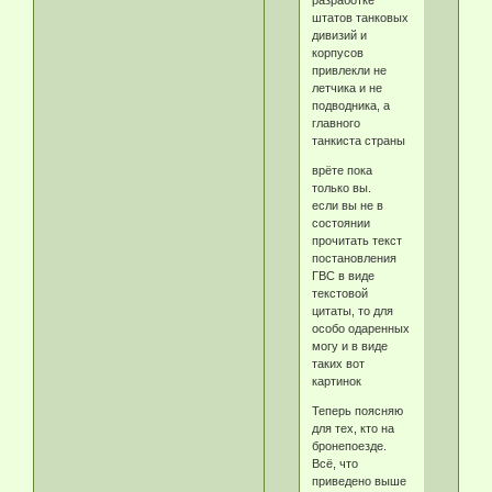
разработке
штатов танковых
дивизий и
корпусов
привлекли не
летчика и не
подводника, а
главного
танкиста страны
врёте пока
только вы.
если вы не в
состоянии
прочитать текст
постановления
ГВС в виде
текстовой
цитаты, то для
особо одаренных
могу и в виде
таких вот
картинок
Теперь поясняю
для тех, кто на
бронепоезде.
Всё, что
приведено выше