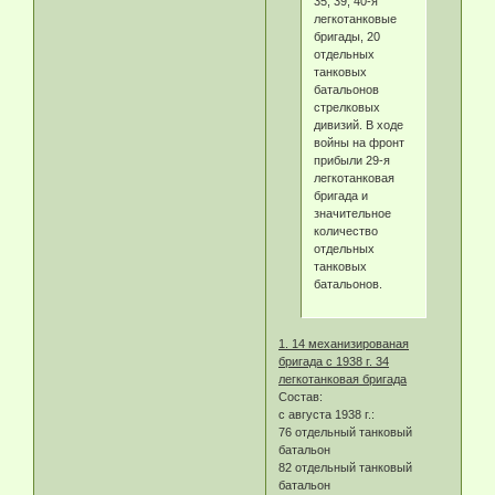
35, 39, 40-я
легкотанковые
бригады, 20
отдельных
танковых
батальонов
стрелковых
дивизий. В ходе
войны на фронт
прибыли 29-я
легкотанковая
бригада и
значительное
количество
отдельных
танковых
батальонов.
1. 14 механизированая
бригада с 1938 г. 34
легкотанковая бригада
Состав:
с августа 1938 г.:
76 отдельный танковый
батальон
82 отдельный танковый
батальон