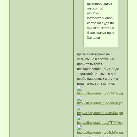
да вопрос здесь
говорят об
изъятии
мотобатальонов
из тбр,но судя по
финской этого не
было значит врет
Захаров
врёте пока только вы.
если вы не в состоянии
прочитать текст
постановления ГВС в виде
текстовой цитаты, то для
особо одаренных могу и в
виде таких вот картинок