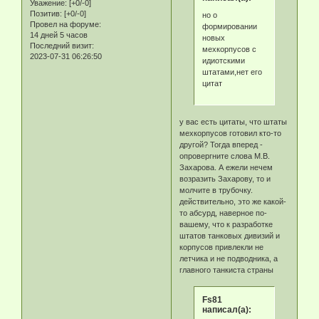
Уважение:
[+0/-0]
Позитив:
[+0/-0]
но о
Провел на форуме:
формировании
14 дней 5 часов
новых
Последний визит:
мехкорпусов с
2023-07-31 06:26:50
идиотскими
штатами,нет его
цитат
у вас есть цитаты, что штаты
мехкорпусов готовил кто-то
другой? Тогда вперед -
опровергните слова М.В.
Захарова. А ежели нечем
возразить Захарову, то и
молчите в трубочку.
действительно, это же какой-
то абсурд, наверное по-
вашему, что к разработке
штатов танковых дивизий и
корпусов привлекли не
летчика и не подводника, а
главного танкиста страны
Fs81
написал(а):