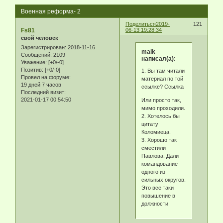
Военная реформа- 2
Поделиться
2019-
121
Fs81
06-13 19:28:34
свой человек
Зарегистрирован
: 2018-11-16
maik
Сообщений:
2109
написал(а):
Уважение:
[+0/-0]
Позитив:
[+0/-0]
1. Вы там читали
Провел на форуме:
материал по той
19 дней 7 часов
ссылке? Ссылка
Последний визит:
2021-01-17 00:54:50
Или просто так,
мимо проходили.
2. Хотелось бы
цитату
Коломиеца.
3. Хорошо так
сместили
Павлова. Дали
командование
одного из
сильных округов.
Это все таки
повышение в
должности