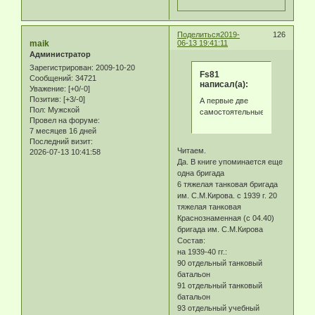
Поделиться
2019-
126
maik
06-13 19:41:11
Администратор
Зарегистрирован
: 2009-10-20
Fs81
Сообщений:
34721
написал(а):
Уважение:
[+0/-0]
Позитив:
[+3/-0]
А первые две
Пол:
Мужской
самостоятельные?
Провел на форуме:
7 месяцев 16 дней
Последний визит:
Читаем.
2026-07-13 10:41:58
Да. В книге упоминается еще
одна бригада
6 тяжелая танковая бригада
им. С.М.Кирова. с 1939 г. 20
тяжелая танковая
Краснознаменная (с 04.40)
бригада им. С.М.Кирова
Состав:
на 1939-40 гг.:
90 отдельный танковый
батальон
91 отдельный танковый
батальон
93 отдельный учебный