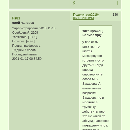
0
Поделиться
2019-
136
Fs81
06-13 20:58:41
свой человек
Зарегистрирован
: 2018-11-16
таганрожец
Сообщений:
2109
написал(а):
Уважение:
[+0/-0]
Позитив:
[+0/-0]
у вас есть
Провел на форуме:
цитаты, что
19 дней 7 часов
штаты
Последний визит:
мехкорпусов
2021-01-17 00:54:50
готовил кто-то
другой? Тогда
вперед -
опровергните
слова М.В.
Захарова. А
ежели нечем
возразить
Захарову, то и
молчите в
трубочку.
действительно,
это же какой-то
абсурд, наверное
по-вашему, что к