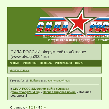
Форум сайта «ОТВАГА» [www.otvaga200
Вступайте в нашу группу «Вконтакт
СИЛА РОССИИ. Форум сайта «Отвага»
(www.otvaga2004.ru)
Форум
Участники
Правила
Регистрация
Войти
Активные темы
Привет, Гость!
Войдите
или
зарегистрируйтесь
.
»
СИЛА РОССИИ. Форум сайта «Отвага»
(www.otvaga2004.ru)
»
Вторая мировая война
»
Военная
реформа- 2
Страница:
«
1
2
3
4
5
6
»