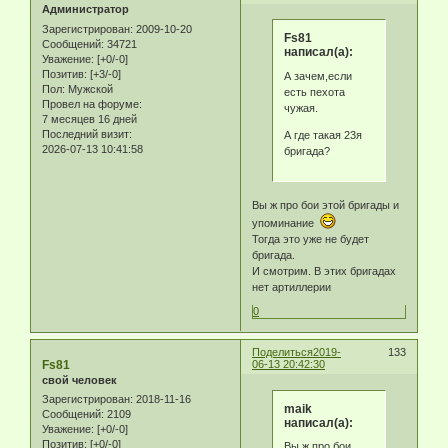
Администратор
Зарегистрирован
: 2009-10-20
Fs81
Сообщений:
34721
написал(а):
Уважение:
[+0/-0]
Позитив:
[+3/-0]
А зачем,если
Пол:
Мужской
есть пехота
Провел на форуме:
чужая.
7 месяцев 16 дней
Последний визит:
А где такая 23я
2026-07-13 10:41:58
бригада?
Вы ж про бои этой бригады и
упоминание
Тогда это уже не будет
бригада.
И смотрим. В этих бригадах
нет артиллерии
0
Поделиться
2019-
133
Fs81
06-13 20:42:30
свой человек
Зарегистрирован
: 2018-11-16
maik
Сообщений:
2109
написал(а):
Уважение:
[+0/-0]
Позитив:
[+0/-0]
Вы ж про бои