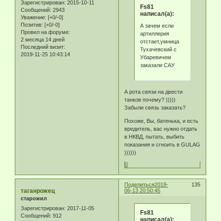
Зарегистрирован
: 2015-10-11
Fs81
Сообщений:
2943
написал(а):
Уважение:
[+0/-0]
Позитив:
[+0/-0]
А зачем если
Провел на форуме:
артиллерия
2 месяца 14 дней
отстает,умница
Последний визит:
Тухачевский с
2019-11-25 10:43:14
Убаревичем
заказали САУ
А рота связи на двести
танков почему? )))))
Забыли связь заказать?
Похоже, Вы, батенька, и есть
вредитель, вас нужно отдать
в НКВД, пытать, выбить
показания и сгноить в GULAG
))))))
0
Поделиться
2019-
135
таганрожец
06-13 20:50:45
старожил
Зарегистрирован
: 2017-11-05
Fs81
Сообщений:
912
написал(а):