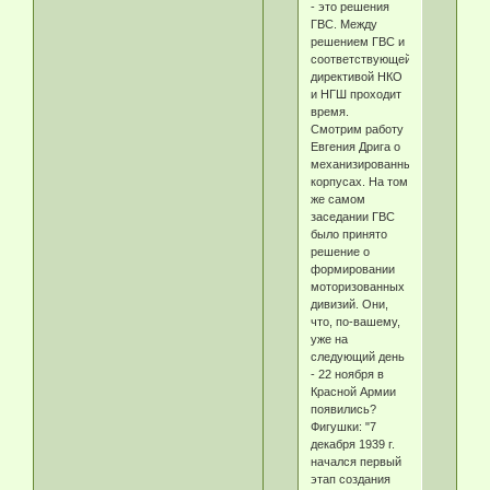
- это решения
ГВС. Между
решением ГВС и
соответствующей
директивой НКО
и НГШ проходит
время.
Смотрим работу
Евгения Дрига о
механизированных
корпусах. На том
же самом
заседании ГВС
было принято
решение о
формировании
моторизованных
дивизий. Они,
что, по-вашему,
уже на
следующий день
- 22 ноября в
Красной Армии
появились?
Фигушки: "7
декабря 1939 г.
начался первый
этап создания