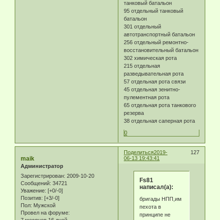
танковый батальон
95 отдельный танковый
батальон
301 отдельный
автотранспортный батальон
256 отдельный ремонтно-
восстановительный батальон
302 химическая рота
215 отдельная
разведывательная рота
57 отдельная рота связи
45 отдельная зенитно-
пулементная рота
65 отдельная рота танкового
резерва
38 отдельная саперная рота
0
Поделиться
2019-
127
maik
06-13 19:43:41
Администратор
Зарегистрирован
: 2009-10-20
Fs81
Сообщений:
34721
написал(а):
Уважение:
[+0/-0]
Позитив:
[+3/-0]
бригады НПП,им
Пол:
Мужской
пехота в
Провел на форуме:
принципе не
7 месяцев 16 дней