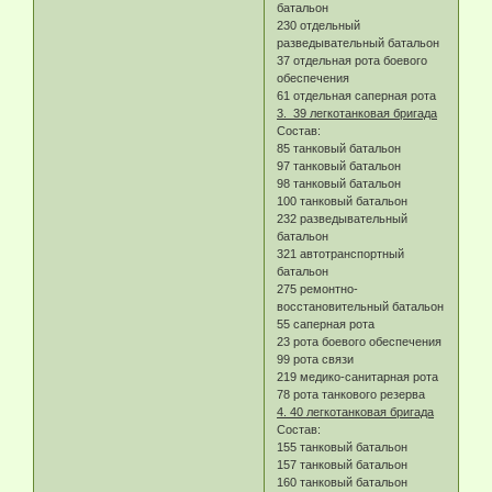
батальон
230 отдельный
разведывательный батальон
37 отдельная рота боевого
обеспечения
61 отдельная саперная рота
3. 39 легкотанковая бригада
Состав:
85 танковый батальон
97 танковый батальон
98 танковый батальон
100 танковый батальон
232 разведывательный
батальон
321 автотранспортный
батальон
275 ремонтно-
восстановительный батальон
55 саперная рота
23 рота боевого обеспечения
99 рота связи
219 медико-санитарная рота
78 рота танкового резерва
4. 40 легкотанковая бригада
Состав:
155 танковый батальон
157 танковый батальон
160 танковый батальон