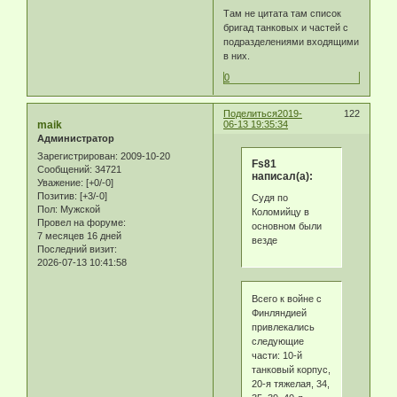
Там не цитата там список
бригад танковых и частей с
подразделениями входящими
в них.
0
Поделиться
2019-
122
maik
06-13 19:35:34
Администратор
Зарегистрирован
: 2009-10-20
Fs81
Сообщений:
34721
написал(а):
Уважение:
[+0/-0]
Позитив:
[+3/-0]
Судя по
Пол:
Мужской
Коломийцу в
Провел на форуме:
основном были
7 месяцев 16 дней
везде
Последний визит:
2026-07-13 10:41:58
Всего к войне с
Финляндией
привлекались
следующие
части: 10-й
танковый корпус,
20-я тяжелая, 34,