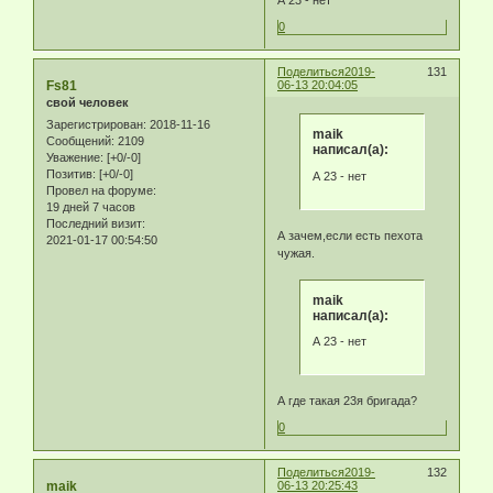
А 23 - нет
0
Поделиться
2019-
131
Fs81
06-13 20:04:05
свой человек
Зарегистрирован
: 2018-11-16
maik
Сообщений:
2109
написал(а):
Уважение:
[+0/-0]
Позитив:
[+0/-0]
А 23 - нет
Провел на форуме:
19 дней 7 часов
Последний визит:
А зачем,если есть пехота
2021-01-17 00:54:50
чужая.
maik
написал(а):
А 23 - нет
А где такая 23я бригада?
0
Поделиться
2019-
132
maik
06-13 20:25:43