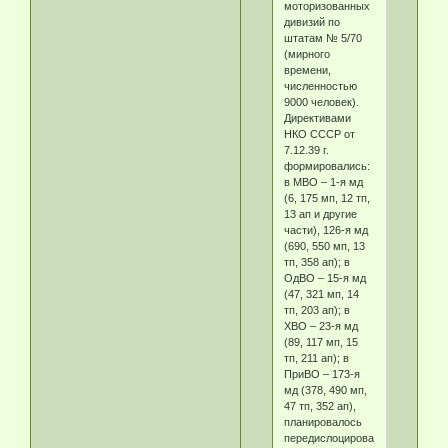
моторизованных
дивизий по
штатам № 5/70
(мирного
времени,
численностью
9000 человек).
Директивами
НКО СССР от
7.12.39 г.
формировались:
в МВО – 1-я мд
(6, 175 мп, 12 тп,
13 ап и другие
части), 126-я мд
(690, 550 мп, 13
тп, 358 ап); в
ОдВО – 15-я мд
(47, 321 мп, 14
тп, 203 ап); в
ХВО – 23-я мд
(89, 117 мп, 15
тп, 211 ап); в
ПриВО – 173-я
мд (378, 490 мп,
47 тп, 352 ап),
планировалось
передислоцировать