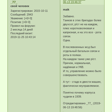
_77_
06-13 19:46:37
свой человек
maik
Зарегистрирован
: 2015-10-11
Сообщений:
2943
Забавно.
Уважение:
[+0/-0]
Танков в этих бригадах более
Позитив:
[+0/-0]
двухсот, р/ст не на каждом,
Провел на форуме:
плюс коротковолновая и
2 месяца 14 дней
капризная, и на это все - рота
Последний визит:
связи.
2019-11-25 10:43:14
Одна.
В послевоенных мсд был
отдельный батальон связи и
роты в полках.
На каждом танке уже р/ст.
Причем, нормальная,
надёжная и УКВ.
И то, управление можно было
совершенствовать.
А тут - стадо в двести машин,
фактически неуправляемое.
Понятно почему корпуса
чудили в 1939.
Отредактировано _77_ (2019-
06-13 19:48:56)