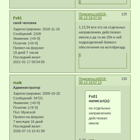
0
Поделиться
2019-
129
Fs81
06-13 19:47:43
свой человек
1,13,34 все кто на отдельных
Зарегистрирован
: 2018-11-16
направлениях действовал
Сообщений:
2109
имели,и да та же 20я в ней
Уважение:
[+0/-0]
подразделений боевого
Позитив:
[+0/-0]
обеспечения на мотобригаду.
Провел на форуме:
19 дней 7 часов
0
Последний визит:
2021-01-17 00:54:50
Поделиться
2019-
130
maik
06-13 19:57:13
Администратор
Зарегистрирован
: 2009-10-20
Fs81
Сообщений:
34721
написал(а):
Уважение:
[+0/-0]
Позитив:
[+3/-0]
на отдельных
Пол:
Мужской
направлениях
Провел на форуме:
действовал
7 месяцев 16 дней
имели
Последний визит:
2026-07-13 10:41:58