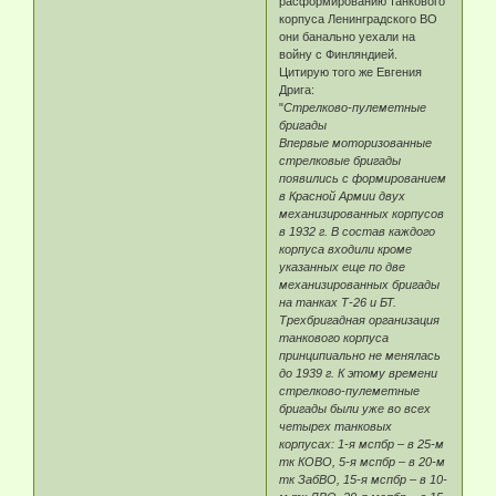
расформированию танкового
корпуса Ленинградского ВО
они банально уехали на
войну с Финляндией.
Цитирую того же Евгения
Дрига:
"
Стрелково-пулеметные
бригады
Впервые моторизованные
стрелковые бригады
появились с формированием
в Красной Армии двух
механизированных корпусов
в 1932 г. В состав каждого
корпуса входили кроме
указанных еще по две
механизированных бригады
на танках Т-26 и БТ.
Трехбригадная организация
танкового корпуса
принципиально не менялась
до 1939 г. К этому времени
стрелково-пулеметные
бригады были уже во всех
четырех танковых
корпусах: 1-я мспбр – в 25-м
тк КОВО, 5-я мспбр – в 20-м
тк ЗабВО, 15-я мспбр – в 10-