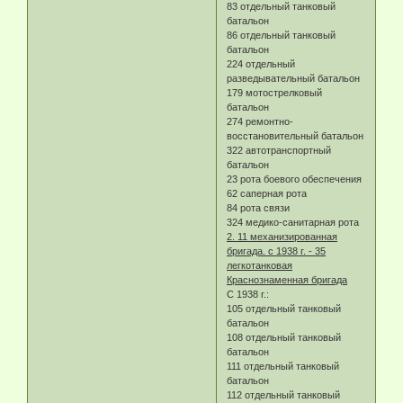
83 отдельный танковый
батальон
86 отдельный танковый
батальон
224 отдельный
разведывательный батальон
179 мотострелковый
батальон
274 ремонтно-
восстановительный батальон
322 автотранспортный
батальон
23 рота боевого обеспечения
62 саперная рота
84 рота связи
324 медико-санитарная рота
2. 11 механизированная
бригада. с 1938 г. - 35
легкотанковая
Краснознаменная бригада
С 1938 г.:
105 отдельный танковый
батальон
108 отдельный танковый
батальон
111 отдельный танковый
батальон
112 отдельный танковый