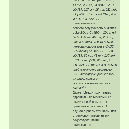
ОдВО – 15-я мд (47, 321 мп,
14 тп, 203 ап); в ХВО – 23-я
мд (89, 117 мп, 15 тп, 211 ап);
в ПриВО – 173-я мд (378, 490
мп, 47 тп, 352 ап),
планировалось
передислоцировать дивизию
в ЗакВО; в СибВО – 194-я мд
(405, 470 мп, 48 тп, 299 ап),
дивизия должна была быть
передислоцирована в САВО
(Ташкент); в ЗабВО – 65-я
мд (38, 60 мп, 46 тп, 127 ап)
и 109-я мд (381, 602 мп, 16
тп, 404 ап). Всего, как и было
предусмотрено решением
ГВС, переформировывалось
из стрелковых в
моторизованные восемь
дивизий
."
Далее. Между получением
директивы из Москвы и ее
реализацией на местах
проходит еще время. В
случае с рассматриваемыми
стрелково-пулеметными
подразделениями
подлежащего