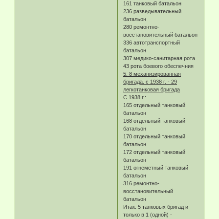
161 танковый батальон
236 разведывательный
батальон
280 ремонтно-
восстановительный батальон
336 автотранспортный
батальон
307 медико-санитарная рота
43 рота боевого обеспечния
5. 8 механизированная
бригада. с 1938 г. - 29
легкотанковая бригада
С 1938 г.:
165 отдельный танковый
батальон
168 отдельный танковый
батальон
170 отдельный танковый
батальон
172 отдельный танковый
батальон
191 огнеметный танковый
батальон
316 ремонтно-
восстановительный
батальон
Итак. 5 танковых бригад и
только в 1 (одной) -