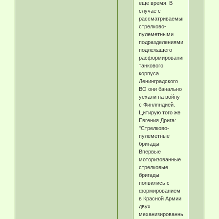
еще время. В
случае с
рассматриваемыми
стрелково-
пулеметными
подразделениями
подлежащего
расформированию
танкового
корпуса
Ленинградского
ВО они банально
уехали на войну
с Финляндией.
Цитирую того же
Евгения Дрига:
"Стрелково-
пулеметные
бригады
Впервые
моторизованные
стрелковые
бригады
появились с
формированием
в Красной Армии
двух
механизированных