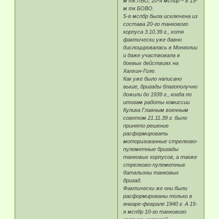
м тк ЛВО, 20-я мспбр – в 15-
м тк БОВО.
5-я мспбр была исключена из
состава 20-го танкового
корпуса 3.10.39 г., хотя
фактически уже давно
дислоцировалась в Монголии
и даже участвовала в
боевых действиях на
Халхин-Голе.
Как уже было написано
выше, бригады благополучно
дожили до 1939 г., когда по
итогам работы комиссии
Кулика Главным военным
советом 21.11.39 г. было
принято решение
расформировать
моторизованные стрелково-
пулеметные бригады
танковых корпусов, а также
стрелково-пулеметные
батальоны танковых
бригад.
Фактически же они были
расформированы только в
январе-феврале 1940 г. А 15-
я мспбр 10-го танкового