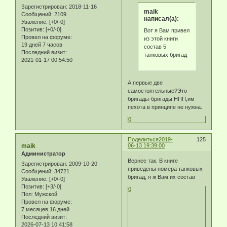
Зарегистрирован
: 2018-11-16
maik
Сообщений:
2109
написал(а):
Уважение:
[+0/-0]
Позитив:
[+0/-0]
Вот я Вам привел
Провел на форуме:
из этой книги
19 дней 7 часов
состав 5
Последний визит:
танковых бригад
2021-01-17 00:54:50
А первые две
самостоятельные?Это
бригады-бригады НПП,им
пехота в принципе не нужна.
0
Поделиться
2019-
125
maik
06-13 19:39:00
Администратор
Вернее так. В книге
Зарегистрирован
: 2009-10-20
приведены номера танковых
Сообщений:
34721
бригад, я ж Вам их состав
Уважение:
[+0/-0]
Позитив:
[+3/-0]
0
Пол:
Мужской
Провел на форуме:
7 месяцев 16 дней
Последний визит:
2026-07-13 10:41:58