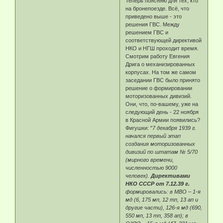
Теперь поясняю для тех, кто
на бронепоезде. Всё, что
приведено выше - это
решения ГВС. Между
решением ГВС и
соответствующей директивой
НКО и НГШ проходит время.
Смотрим работу Евгения
Дрига о механизированных
корпусах. На том же самом
заседании ГВС было принято
решение о формировании
моторизованных дивизий.
Они, что, по-вашему, уже на
следующий день - 22 ноября
в Красной Армии появились?
Фигушки: "
7 декабря 1939 г.
начался первый этап
создания моторизованных
дивизий по штатам № 5/70
(мирного времени,
численностью 9000
человек).
Директивами
НКО СССР от 7.12.39 г.
формировались: в МВО – 1-я
мд (6, 175 мп, 12 тп, 13 ап и
другие части), 126-я мд (690,
550 мп, 13 тп, 358 ап); в