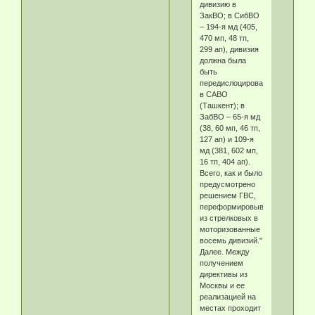
дивизию в
ЗакВО; в СибВО
– 194-я мд (405,
470 мп, 48 тп,
299 ап), дивизия
должна была
быть
передислоцирована
в САВО
(Ташкент); в
ЗабВО – 65-я мд
(38, 60 мп, 46 тп,
127 ап) и 109-я
мд (381, 602 мп,
16 тп, 404 ап).
Всего, как и было
предусмотрено
решением ГВС,
переформировывалось
из стрелковых в
моторизованные
восемь дивизий."
Далее. Между
получением
директивы из
Москвы и ее
реализацией на
местах проходит