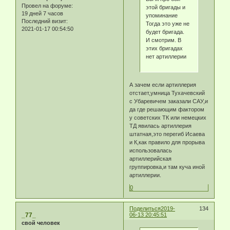
Провел на форуме:
этой бригады и
19 дней 7 часов
упоминание
Последний визит:
Тогда это уже не
2021-01-17 00:54:50
будет бригада.
И смотрим. В
этих бригадах
нет артиллерии
А зачем если артиллерия
отстает,умница Тухачевский
с Убаревичем заказали САУ,и
да где решающим фактором
у советских ТК или немецких
ТД явилась артиллерия
штатная,это перегиб Исаева
и К,как правило для прорыва
использовалась
артиллерийская
группировка,и там куча иной
артиллерии.
0
Поделиться
2019-
134
_77_
06-13 20:45:51
свой человек