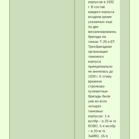
корпусов в 1932
г. В состав
каждого корпуса
входили кроме
указанных еще
по две
механизированных
бригады на
танках Т-26 и БТ.
Трехбригадная
организация
танкового
корпуса
принципиально
не менялась до
1939 г. К этому
времени
стрелково-
пулеметные
бригады были
уже во всех
четырех
танковых
корпусах: 1-я
мспбр – в 25-м тк
КОВО, 5-я мспбр
– в 20-м тк
ЗабВО, 15-я