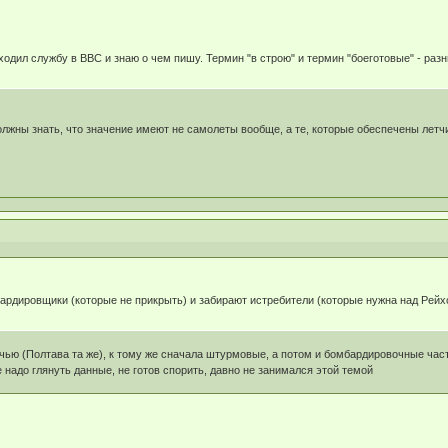
ходил службу в ВВС и знаю о чем пишу. Термин "в строю" и термин "боеготовые" - раз
олжны знать, что значение имеют не самолеты вообще, а те, которые обеспечены летч
бардировщики (которые не прикрыть) и забирают истребители (которые нужна над Рейх
очью (Полтава та же), к тому же сначала штурмовые, а потом и бомбардировочные ча
 надо глянуть данные, не готов спорить, давно не занимался этой темой