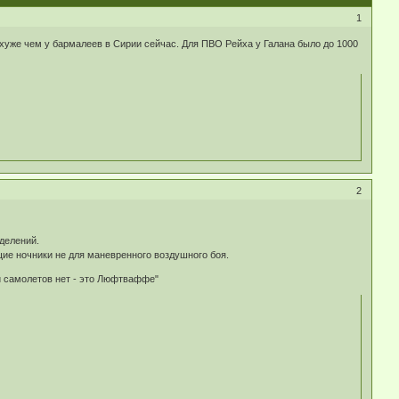
1
 хуже чем у бармалеев в Сирии сейчас. Для ПВО Рейха у Галана было до 1000
2
делений.
щие ночники не для маневренного воздушного боя.
ли самолетов нет - это Люфтваффе"