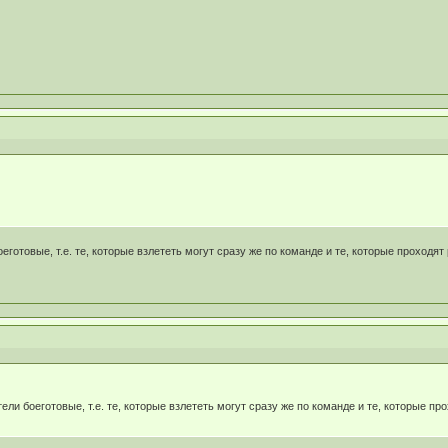
боеготовые, т.е. те, которые взлететь могут сразу же по команде и те, которые проходя
ители боеготовые, т.е. те, которые взлететь могут сразу же по команде и те, которые п