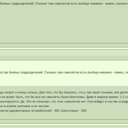
 боевых подразделений. Сколько там самолетов есть вообще неважно - важно, скольк
остав боевых подразделений. Сколько там самолетов есть вообще неважно - важно, с
 хитрят и очень сильно. Для того, что бы показать, что у них мало техники, они делят
ьи не может быть, что бы все ее самолеты были боеготовы. Даже в мирное время. 1-2
онтируются. Да. Это не означает, что этих самолетов нет. Они войдут в состав эскад
 мы ж воюем умением а не числом.
число одномоторных истребителей - 950. Боеготовых - 550.