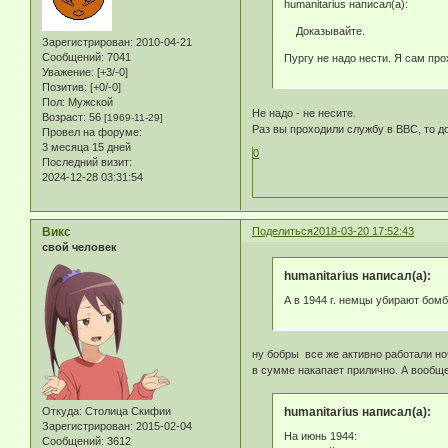
humanitarius написал(а):
Доказывайте.
Зарегистрирован
: 2010-04-21
Сообщений:
7041
Пургу не надо нести. Я сам про
Уважение:
[+3/-0]
Позитив:
[+0/-0]
Пол:
Мужской
Не надо - не несите.
Возраст:
56
[1969-11-29]
Раз вы проходили службу в ВВС, то д
Провел на форуме:
3 месяца 15 дней
0
Последний визит:
2024-12-28 03:31:54
Викс
Поделиться
2018-03-20 17:52:43
свой человек
humanitarius написал(а):
А в 1944 г. немцы убирают бом
ну бобры все же активно работали н
в сумме накапает прилично. А вообще
Откуда:
Столица Скифии
humanitarius написал(а):
Зарегистрирован
: 2015-02-04
На июнь 1944:
Сообщений:
3612