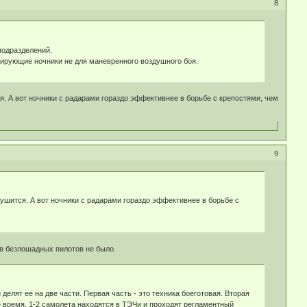
8
подразделений.
жирующие ночники не для маневренного воздушного боя.
я. А вот ночники с радарами гораздо эффективнее в борьбе с крепостями, чем
9
рушится. А вот ночники с радарами гораздо эффективнее в борьбе с
ев безлошадных пилотов не было.
 делят ее на две части. Первая часть - это техника боеготовая. Вторая
ое время. 1-2 самолета находятся в ТЭЧи и проходят регламентный