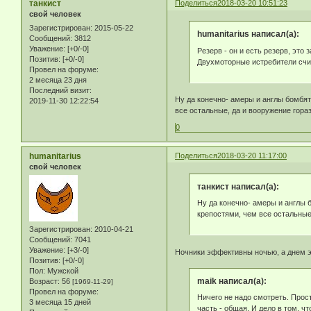
танкист
Поделиться
2018-03-20 10:51:23
свой человек
Зарегистрирован
: 2015-05-22
humanitarius написал(а):
Сообщений:
3812
Уважение:
[+0/-0]
Резерв - он и есть резерв, эт
Позитив:
[+0/-0]
Двухмоторные истребители счит
Провел на форуме:
2 месяца 23 дня
Последний визит:
Ну да конечно- амеры и англы бомбят
2019-11-30 12:22:54
все остальные, да и вооружение гора
0
humanitarius
Поделиться
2018-03-20 11:17:00
свой человек
танкист написал(а):
Ну да конечно- амеры и англы 
крепостями, чем все остальные
Зарегистрирован
: 2010-04-21
Сообщений:
7041
Уважение:
[+3/-0]
Ночники эффективны ночью, а днем эт
Позитив:
[+0/-0]
Пол:
Мужской
maik написал(а):
Возраст:
56
[1969-11-29]
Провел на форуме:
Ничего не надо смотреть. Прост
3 месяца 15 дней
часть - общая. И дело в том, 