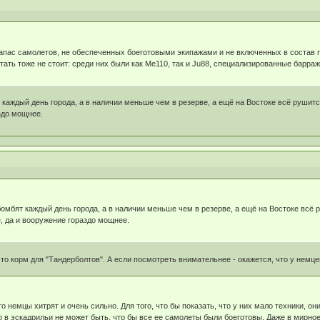
о запас самолетов, не обеспеченных боеготовыми экипажами и не включенных в состав 
ать тоже не стоит: среди них были как Me110, так и Ju88, специализированные барра
 каждый день города, а в наличии меньше чем в резерве, а ещё на Востоке всё рушитс
здо мощнее.
бомбят каждый день города, а в наличии меньше чем в резерве, а ещё на Востоке всё 
, да и вооружение гораздо мощнее.
о корм для "Тандерболтов". А если посмотреть внимательнее - окажется, что у немц
о немцы хитрят и очень сильно. Для того, что бы показать, что у них мало техники, они
что в эскадрильи не может быть, что бы все ее самолеты были боеготовы. Даже в мирн