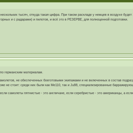
нескольких тысяч, откуда такая цифра. При таком раскладе у немцев в воздухе будет
рных и с радарами) и пилотов, и всё это в РЕЗЕРВЕ, для полноценной подготовки.
 по германским материалам.
с самолетов, не обеспеченных боеготовыми экипажами и не включенных в состав подраз
же не стоит: среди них были как Me110, так и Ju88, специализированные барражирую
 "если самолеты пятнистые - это англичане, если серебристые - это американцы, а ес