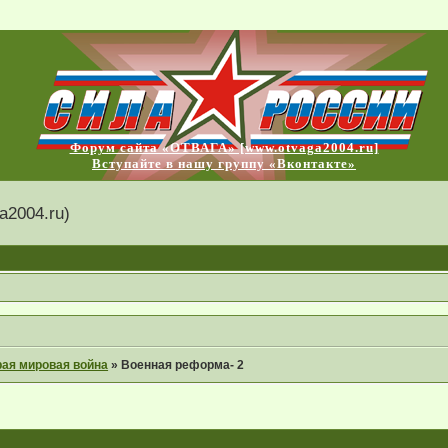
Форум сайта «ОТВАГА» [www.otvaga2004.ru]
Вступайте в нашу группу «Вконтакте»
2004.ru)
рая мировая война
»
Военная реформа- 2