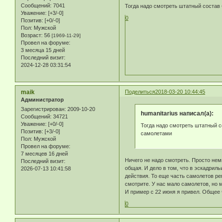
Сообщений:
7041
Тогда надо смотреть штатный состав
Уважение:
[+3/-0]
0
Позитив:
[+0/-0]
Пол:
Мужской
Возраст:
56
[1969-11-29]
Провел на форуме:
3 месяца 15 дней
Последний визит:
2024-12-28 03:31:54
maik
Поделиться
2018-03-20 10:44:45
Администратор
Зарегистрирован
: 2009-10-20
humanitarius написал(а):
Сообщений:
34721
Уважение:
[+0/-0]
Тогда надо смотреть штатный с
Позитив:
[+3/-0]
самолетами
Пол:
Мужской
Провел на форуме:
7 месяцев 16 дней
Ничего не надо смотреть. Просто немцы
Последний визит:
общая. И дело в том, что в эскадрил
2026-07-13 10:41:58
действия. То еще часть самолетов рем
смотрите. У нас мало самолетов, но
И пример с 22 июня я привел. Общее 
0