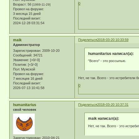
0
Возраст:
56
[1969-11-29]
Провел на форуме:
3 месяца 15 дней
Последний визит:
2024-12-28 03:31:54
maik
Поделиться
2018-03-20 10:33:59
Администратор
Зарегистрирован
: 2009-10-20
humanitarius написал(а):
Сообщений:
34721
Уважение:
[+0/-0]
"Всего" - это россыпью.
Позитив:
[+3/-0]
Пол:
Мужской
Провел на форуме:
Нет, не так. Всего - это истребители 
7 месяцев 16 дней
Последний визит:
0
2026-07-13 10:41:58
humanitarius
Поделиться
2018-03-20 10:37:31
свой человек
maik написал(а):
Нет, не так. Всего - это истреб
Зарегистрирован
: 2010-04-21