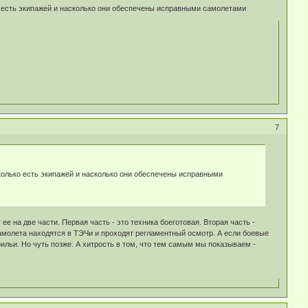
о есть экипажей и насколько они обеспечены исправными самолетами
7
колько есть экипажей и насколько они обеспечены исправными
 ее на две части. Первая часть - это техника боеготовая. Вторая часть -
 самолета находятся в ТЭЧи и проходят регламентный осмотр. А если боевые
рильи. Но чуть позже. А хитрость в том, что тем самым мы показываем -