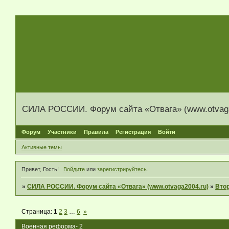
СИЛА РОССИИ. Форум сайта «Отвага» (www.otvaga
Форум
Участники
Правила
Регистрация
Войти
Активные темы
Привет, Гость!
Войдите
или
зарегистрируйтесь
.
»
СИЛА РОССИИ. Форум сайта «Отвага» (www.otvaga2004.ru)
»
Вто
Страница:
1
2
3
…
6
»
Военная реформа- 2