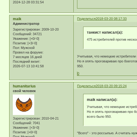
2024-12-28 03:31:54
maik
Поделиться
2018-03-20 08:17:33
Администратор
Зарегистрирован
: 2009-10-20
танкист написал(а):
Сообщений:
34721
Уважение:
[+0/-0]
475 истребителей против неско
Позитив:
[+3/-0]
Пол:
Мужской
Провел на форуме:
Учитывая, что немецкие истребители 
7 месяцев 16 дней
Но я опять проговариваю про боеготов
Последний визит:
950.
2026-07-13 10:41:58
0
humanitarius
Поделиться
2018-03-20 09:15:24
свой человек
maik написал(а):
Учитывая, что немецкие истреб
Но я опять проговариваю про бо
всего было 950.
Зарегистрирован
: 2010-04-21
Сообщений:
7041
Уважение:
[+3/-0]
Позитив:
[+0/-0]
"Всего" - это россыпью. А считать н
Пол:
Мужской