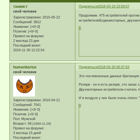
танкист
Поделиться
2018-03-19 23:59:57
свой человек
Продолжим. 475 истребителей против 
Зарегистрирован
: 2015-05-22
истребителей(одномоторных, двухмото
Сообщений:
3812
Уважение:
[+0/-0]
0
Позитив:
[+0/-0]
Провел на форуме:
2 месяца 23 дня
Последний визит:
2019-11-30 12:22:54
humanitarius
Поделиться
2018-03-20 00:37:53
свой человек
Это послевоенные данные британцев
Резерв - он и есть резерв, это запа
Двухмоторные истребители считать то
И в воздухе у них было очень плохо:
Зарегистрирован
: 2010-04-21
Сообщений:
7041
0
Уважение:
[+3/-0]
Позитив:
[+0/-0]
Пол:
Мужской
Возраст:
56
[1969-11-29]
Провел на форуме:
3 месяца 15 дней
Последний визит: