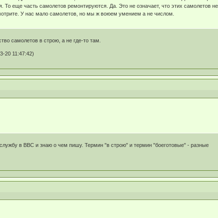
. То еще часть самолетов ремонтируются. Да. Это не означает, что этих самолетов нет
отрите. У нас мало самолетов, но мы ж воюем умением а не числом.
тво самолетов в строю, а не где-то там.
3-20 11:47:42)
службу в ВВС и знаю о чем пишу. Термин "в строю" и термин "боеготовые" - разные