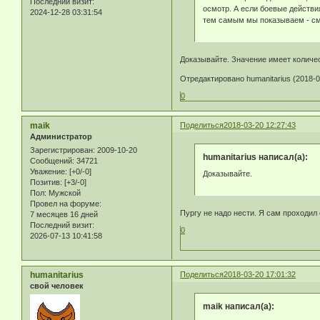
Последний визит:
осмотр. А если боевые действия
2024-12-28 03:31:54
тем самым мы показываем - см
Доказывайте. Значение имеет количес
Отредактировано humanitarius (2018-0
0
maik
Поделиться
2018-03-20 12:27:43
Администратор
Зарегистрирован
: 2009-10-20
humanitarius написал(а):
Сообщений:
34721
Уважение:
[+0/-0]
Доказывайте.
Позитив:
[+3/-0]
Пол:
Мужской
Провел на форуме:
Пургу не надо нести. Я сам проходил 
7 месяцев 16 дней
Последний визит:
0
2026-07-13 10:41:58
humanitarius
Поделиться
2018-03-20 17:01:32
свой человек
maik написал(а):