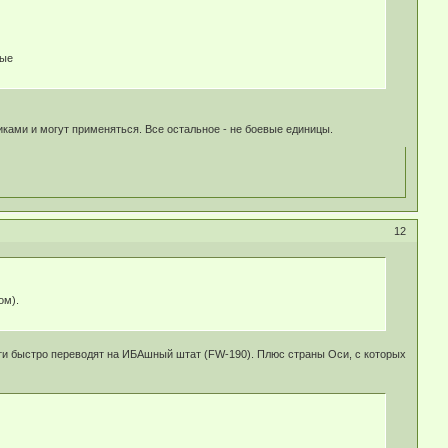
ные
иками и могут применяться. Все остальное - не боевые единицы.
12
ом).
сти быстро переводят на ИБАшный штат (FW-190). Плюс страны Оси, с которых