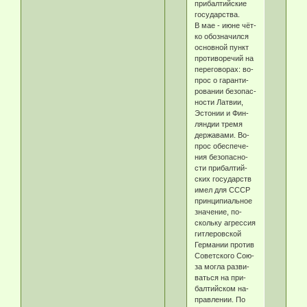
при­бал­тий­ские
го­су­дар­ст­ва.
В мае - ию­не чёт­
ко обо­зна­чил­ся
основной пункт
про­ти­во­ре­чий на
пе­ре­го­во­рах: во­
прос о га­ран­ти­
ро­ва­нии безо­пас­
но­сти Лат­вии,
Эс­то­нии и Фин­
лян­дии тре­мя
дер­жа­ва­ми. Во­
прос обес­пе­че­
ния безо­пас­но­
сти при­бал­тий­
ских го­су­дарств
имел для СССР
прин­ци­пи­аль­ное
зна­че­ние, по­
сколь­ку аг­рес­сия
гит­ле­ров­ской
Гер­ма­нии про­тив
Советского Сою­
за мог­ла раз­ви­
вать­ся на при­
бал­тий­ском на­
прав­ле­нии. По