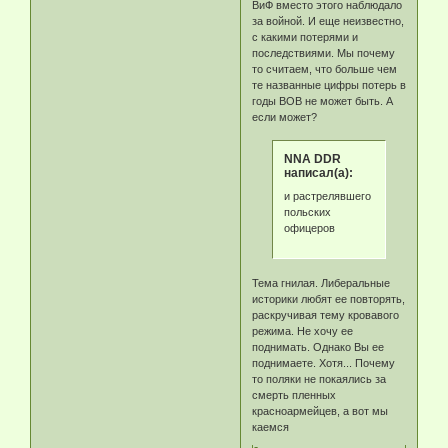
ВиФ вместо этого наблюдало
за войной. И еще неизвестно,
с какими потерями и
последствиями. Мы почему
то считаем, что больше чем
те названные цифры потерь в
годы ВОВ не может быть. А
если может?
NNA DDR
написал(а):
и растрелявшего
польских
офицеров
Тема гнилая. Либеральные
историки любят ее повторять,
раскручивая тему кровавого
режима. Не хочу ее
поднимать. Однако Вы ее
поднимаете. Хотя... Почему
то поляки не покаялись за
смерть пленных
красноармейцев, а вот мы
каемся