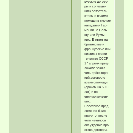
цуз­ские до­го­во­
ры и со­гла­ше­
ния) обя­за­тель­
ст­вом о взаи­мо­
по­мо­щи в слу­чае
на­па­де­ния Гер­
ма­нии на Поль­
шу или Ру­мы­
нию. В от­вет на
британские и
французские ини­
циа­ти­вы пра­ви­
тель­ст­во СССР
17 апреля пред­
ло­жило за­клю­
чить трёх­сто­рон­
ний до­го­вор о
взаи­мо­по­мо­щи
(сро­ком на 5-10
лет) и во­
еннную кон­вен­
цию.
Советское пред­
ло­же­ние бы­ло
при­ня­то, по­сле
че­го на­ча­лось
об­су­ж­де­ние про­
ек­тов до­го­во­ра.