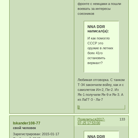
фронте с немцами а пошли
воевать за интересы
союзников
NNA DDR
написал(а):
И как помогло
СССР это
оружие в летних
боях 41го
остановить
вермахт?
Любимая отговорка. С танком
Т-34 закончили войну, как и с
самолетом Ил-2, Пе-2. Из
Як-1 получили Як-9 и Як-3. А
из ЛаГГ-3 - Ла-7
0
Поделиться
2017-
133
Iskander108-77
07-25 17:53:00
свой человек
Зарегистрирован
: 2015-01-17
NNA DDR