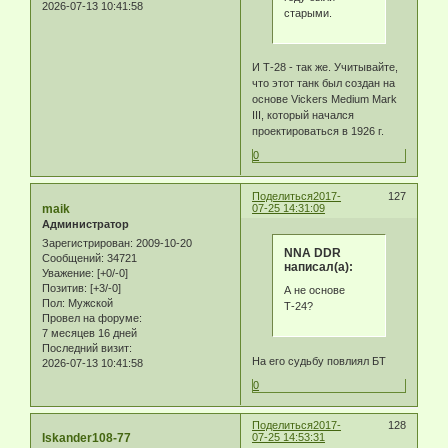
2026-07-13 10:41:58
старыми.
И Т-28 - так же. Учитывайте,
что этот танк был создан на
основе Vickers Medium Mark
III, который начался
проектироваться в 1926 г.
0
Поделиться
2017-
127
maik
07-25 14:31:09
Администратор
Зарегистрирован
: 2009-10-20
NNA DDR
Сообщений:
34721
написал(а):
Уважение:
[+0/-0]
Позитив:
[+3/-0]
А не основе
Пол:
Мужской
Т-24?
Провел на форуме:
7 месяцев 16 дней
Последний визит:
На его судьбу повлиял БТ
2026-07-13 10:41:58
0
Поделиться
2017-
128
Iskander108-77
07-25 14:53:31