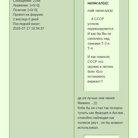
Сообщений:
2148
написал(а):
Уважение:
[+0/-0]
Позитив:
[+0/-0]
maik написал(а):
Провел на форуме:
А СССР
2 месяца 0 дней
успели
Последний визит:
2026-07-17 19:34:37
перевооружится.
И как бы Вы не
смеялись над
танками Т-3 и
Т-4
И как помогло
СССР это
оружие в летних
боях 41го
остановить
вермахт?
да уж лучше чем линия
Мажино ...)))
Коба бы не стал так позорно
тупить как Франция и Англия ,
спокойно наблюдая как
поляков рвут , он бы момент
использовал.