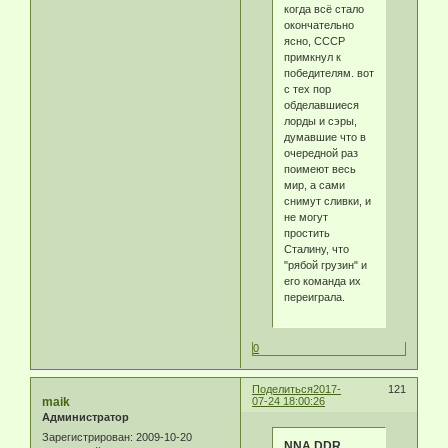
когда всё стало
окончательно
ясно, СССР
примкнул к
победителям. вот
с тех пор
обделавшиеся
лорды и сэры,
думавшие что в
очередной раз
поимеют весь
мир, а сами
снимут сливки, и
не могут
простить
Сталину, что
"рябой грузин" и
его команда их
переиграла.
0
Поделиться
2017-
121
maik
07-24 18:00:26
Администратор
Зарегистрирован
: 2009-10-20
NNA DDR