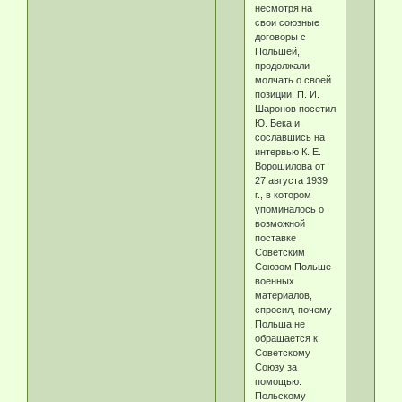
несмотря на
свои союзные
договоры с
Польшей,
продолжали
молчать о своей
позиции, П. И.
Шаронов посетил
Ю. Бека и,
сославшись на
интервью К. Е.
Ворошилова от
27 августа 1939
г., в котором
упоминалось о
возможной
поставке
Советским
Союзом Польше
военных
материалов,
спросил, почему
Польша не
обращается к
Советскому
Союзу за
помощью.
Польскому