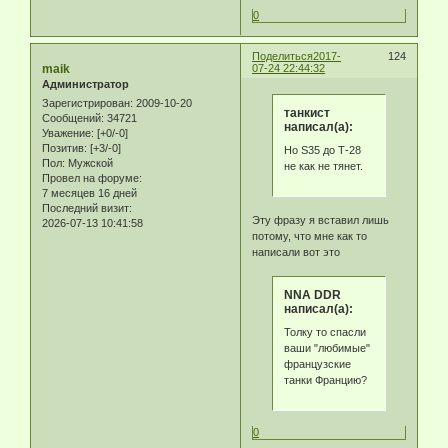
0
Поделиться
2017-
124
maik
07-24 22:44:32
Администратор
Зарегистрирован
: 2009-10-20
танкист
Сообщений:
34721
написал(а):
Уважение:
[+0/-0]
Позитив:
[+3/-0]
Но S35 до Т-28
Пол:
Мужской
не как не тянет.
Провел на форуме:
7 месяцев 16 дней
Последний визит:
Эту фразу я вставил лишь
2026-07-13 10:41:58
потому, что мне как то
написали вот это
NNA DDR
написал(а):
Толку то спасли
ваши "любимые"
французские
танки Францию?
0