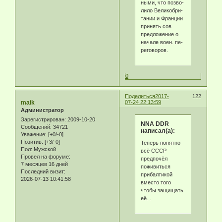
ны­ми, что по­зво­
ли­ло Ве­ли­ко­бри­
та­нии и Фран­ции
при­нять сов.
пред­ло­же­ние о
на­ча­ле во­ен. пе­
ре­го­во­ров.
0
Поделиться
2017-
122
maik
07-24 22:13:59
Администратор
Зарегистрирован
: 2009-10-20
NNA DDR
Сообщений:
34721
написал(а):
Уважение:
[+0/-0]
Позитив:
[+3/-0]
Теперь понятно
Пол:
Мужской
всё СССР
Провел на форуме:
предпочёл
7 месяцев 16 дней
поживиться
Последний визит:
прибалтикой
2026-07-13 10:41:58
вместо того
чтобы защищать
её...