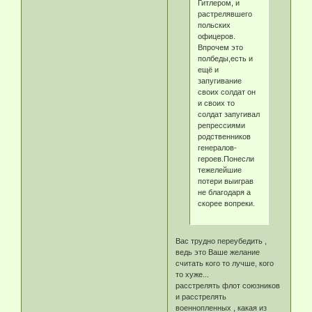
Гитлером, и
растрелявшего
польских
офицеров.
Впрочем это
полбеды,есть и
ещё и
запугивание
своих солдат он
и своих то
солдат запугивал
репрессиями
родственников
генералов-
героев.Понесли
тежелейшие
потери выиграв
не благодаря а
скорее вопреки.
Вас трудно переубедить ,
ведь это Ваше желание
считать кого то лучше, кого
то хуже...
расстрелять флот союзников
и расстрелять
военнопленных , какая из