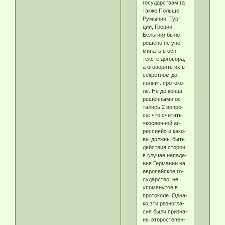
го­су­дар­ст­вам (а
так­же Поль­ше,
Ру­мы­нии, Тур­
ции, Гре­ции,
Бель­гии) бы­ло
ре­ше­но не упо­
ми­нать в осн.
тек­сте до­го­во­ра,
а ого­во­рить их в
сек­рет­ном до­
пол­нит. про­то­ко­
ле. Не до кон­ца
ре­шён­ны­ми ос­
та­лись 2 во­про­
са: что счи­тать
«кос­вен­ной аг­
рес­си­ей» и ка­ко­
вы долж­ны быть
дей­ст­вия сто­рон
в слу­чае на­па­де­
ния Гер­ма­нии на
ев­ропейское го­
су­дар­ст­во, не
упо­мя­ну­тое в
про­то­ко­ле. Од­на­
ко эти раз­но­гла­
сия бы­ли при­зна­
ны вто­ро­сте­пен­