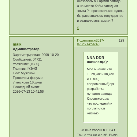
оказалась бы армия запада ,
а на месте Кобы западная
элита ? через сколько недель
бы рассыпалось государство
и развалилась армия ?
0
Поделиться
2017-
129
maik
07-25 14:56:43
Администратор
Зарегистрирован
: 2009-10-20
NNA DDR
Сообщений:
34721
написал(а):
Уважение:
[+0/-0]
Позитив:
[+3/-0]
Моё мнение что
Пол:
Мужской
Т- 28,как и Кв,как
Провел на форуме:
и Т-80 (
7 месяцев 16 дней
современный)оригинальная
Последний визит:
разработка
2026-07-13 10:41:58
лучшего завода
Кировского,за
что последний и
поплатился
жизнью
Т-28 был хорош в 1934 г.
Точно так же и с КВ. Было