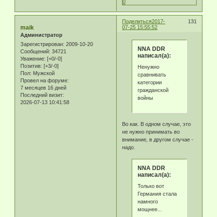
0
Поделиться
2017-
131
maik
07-25 15:55:52
Администратор
Зарегистрирован
: 2009-10-20
NNA DDR
Сообщений:
34721
написал(а):
Уважение:
[+0/-0]
Позитив:
[+3/-0]
Ненужно
Пол:
Мужской
сравнивать
Провел на форуме:
категории
7 месяцев 16 дней
гражданской
Последний визит:
войны
2026-07-13 10:41:58
Во как. В одном случае, это
не нужно принимать во
внимание, в другом случае -
надо.
NNA DDR
написал(а):
Только вот
Германия стала
намного
мощнее...