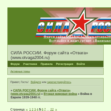
Форум сайта «ОТВАГА» [www.otvaga200
Вступайте в нашу группу «Вконтакт
СИЛА РОССИИ. Форум сайта «Отвага»
(www.otvaga2004.ru)
Форум
Участники
Правила
Регистрация
Войти
Активные темы
Привет, Гость!
Войдите
или
зарегистрируйтесь
.
»
СИЛА РОССИИ. Форум сайта «Отвага»
(www.otvaga2004.ru)
»
Вторая мировая война
»
Война в
Европе 1939-1940 гг.
Страница:
«
1
2
3
4
5
6
7
…
22
»