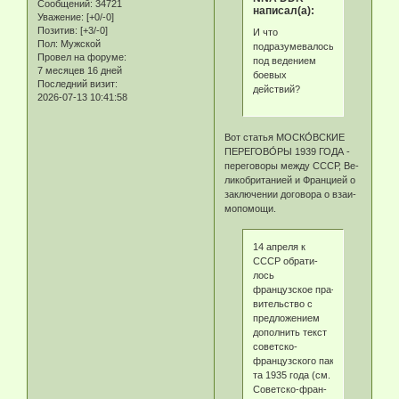
Сообщений:
34721
написал(а):
Уважение:
[+0/-0]
Позитив:
[+3/-0]
И что
Пол:
Мужской
подразумевалось
Провел на форуме:
под ведением
7 месяцев 16 дней
боевых
Последний визит:
действий?
2026-07-13 10:41:58
Вот статья МОСКО́ВСКИЕ
ПЕРЕГОВО́РЫ 1939 ГОДА -
переговоры ме­ж­ду СССР, Ве­
ли­ко­бри­та­ни­ей и Фран­ци­ей о
за­клю­че­нии до­го­во­ра о взаи­
мо­по­мо­щи.
14 апреля к
СССР об­ра­ти­
лось
французское пра­
ви­тель­ст­во с
пред­ло­же­ни­ем
до­пол­нить текст
советско-
французского пак­
та 1935 года (см.
Со­вет­ско-фран­