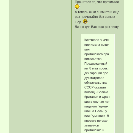
Прочитали то, что прочитали
А теперь очки снимите и еще
раз прочитайте без всяких
шор
.
Лично для Вас еще раз пишу
Клю­че­вое зна­че­
ние име­ла по­зи­
ция
британского пра­
ви­тель­ст­ва.
Пред­ло­жен­ный
им 8 мая про­ект
дек­ла­ра­ции пре­
ду­смат­ри­вал
обя­за­тель­ст­ва
СССР ока­зать
по­мощь Ве­ли­ко­
бри­та­нии и Фран­
ции в слу­чае на­
па­де­ния Гер­ма­
нии на Поль­шу
или Ру­мы­нию. В
про­ек­те не ука­
зы­ва­лись
британские и