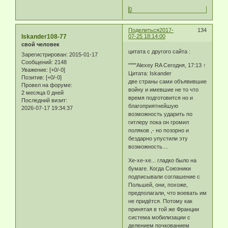
0
Поделиться
2017-
134
Iskander108-77
07-25 18:14:00
свой человек
цитата с другого сайта :
Зарегистрирован
: 2015-01-17
Сообщений:
2148
""""Alexey RA Сегодня, 17:13 ↑
Уважение:
[+0/-0]
Цитата: Iskander
Позитив:
[+0/-0]
две страны сами объявившие
Провел на форуме:
войну и имевшие не то что
2 месяца 0 дней
время подготовится но и
Последний визит:
благоприятнейшую
2026-07-17 19:34:37
возможность ударить по
гитлеру пока он громил
поляков ,- но позорно и
бездарно упустили эту
возможность....
Хе-хе-хе... гладко было на
бумаге. Когда Союзники
подписывали соглашение с
Польшей, они, похоже,
предполагали, что воевать им
не придётся. Потому как
принятая в той же Франции
система мобилизации с
делением почкованием