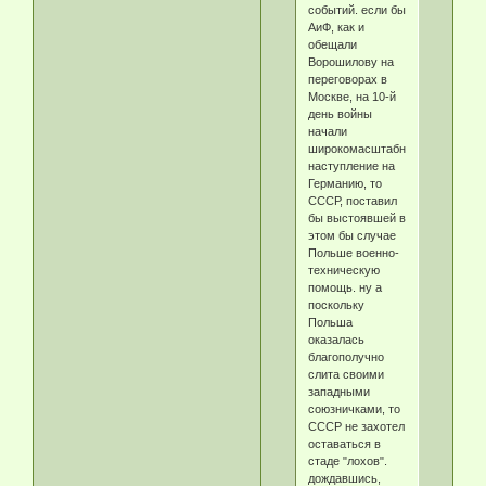
событий. если бы
АиФ, как и
обещали
Ворошилову на
переговорах в
Москве, на 10-й
день войны
начали
широкомасштабное
наступление на
Германию, то
СССР, поставил
бы выстоявшей в
этом бы случае
Польше военно-
техническую
помощь. ну а
поскольку
Польша
оказалась
благополучно
слита своими
западными
союзничками, то
СССР не захотел
оставаться в
стаде "лохов".
дождавшись,