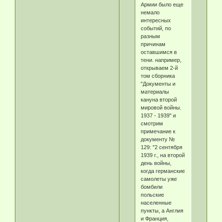
Армии было еще
немало
интересных
событий, по
разным
причинам
оставшимся в
тени. например,
открываем 2-й
том сборника
"Документы и
материалы
кануна второй
мировой войны.
1937 - 1939" и
смотрим
примечание к
документу №
129: "2 сентября
1939 г., на второй
день войны,
когда германские
самолеты уже
бомбили
польские
населенные
пункты, а Англия
и Франция,