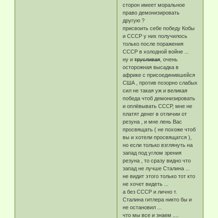
сторон имеет моральное
право демонизировать
другую ?
присвоить себе победу Кобы
и СССР у них получилось
только после поражения
СССР в холодной войне ...
ну и
трусливая
, очень
осторожная высадка в
африке с присоединившейся
США , против позорно слабых
сил не такая уж и великая
победа чтоб демонизировать
и оплёвывать СССР, мне не
платят денег в отличии от
резуна , и мне лень Вас
просвящать ( не похоже чтоб
вы и хотели просвящатся ),
но если только взглянуть на
запад под углом зрения
резуна , то сразу видно что
запад не лучше Сталина ...
не видит этого только тот кто
не хочет видеть ...
а без СССР и лично т.
Сталина гитлера никто бы и
не остановил ...
что мы все и знаем ....