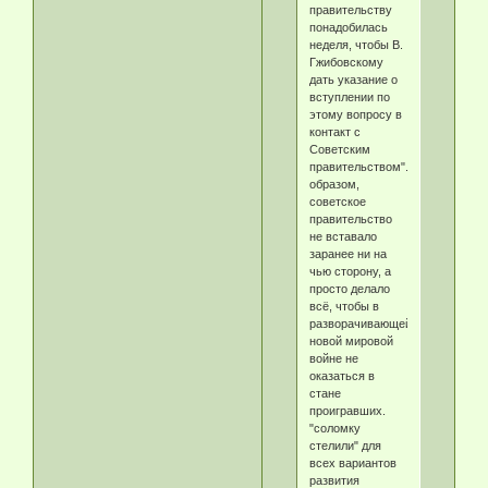
правительству
понадобилась
неделя, чтобы В.
Гжибовскому
дать указание о
вступлении по
этому вопросу в
контакт с
Советским
правительством".Таким
образом,
советское
правительство
не вставало
заранее ни на
чью сторону, а
просто делало
всё, чтобы в
разворачивающейся
новой мировой
войне не
оказаться в
стане
проигравших.
"соломку
стелили" для
всех вариантов
развития