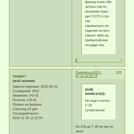
французские обя­
за­тель­ст­ва по
ока­за­нию по­мо­
щи СССР в слу­
чае
германского на­
па­де­ния на не­го
са­мо­го ли­бо на
при­бал­тий­ские
го­су­дар­ст­ва.
0
Поделиться
2017-
123
танкист
07-24 22:36:13
свой человек
Зарегистрирован
: 2015-05-22
maik
Сообщений:
3812
написал(а):
Уважение:
[+0/-0]
Позитив:
[+0/-0]
Не надо считать
Провел на форуме:
Т-28
2 месяца 23 дня
супертанком
Последний визит:
2019-11-30 12:22:54
Но S35 до Т-28 не как не
тянет.