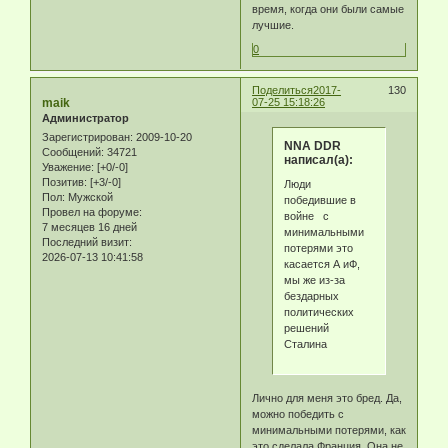
время, когда они были самые
лучшие.
0
Поделиться
2017-
130
maik
07-25 15:18:26
Администратор
Зарегистрирован
: 2009-10-20
NNA DDR
Сообщений:
34721
написал(а):
Уважение:
[+0/-0]
Позитив:
[+3/-0]
Люди
Пол:
Мужской
победившие в
Провел на форуме:
войне с
7 месяцев 16 дней
минимальными
Последний визит:
потерями это
2026-07-13 10:41:58
касается А иФ,
мы же из-за
бездарных
политических
решений
Сталина
Лично для меня это бред. Да,
можно победить с
минимальными потерями, как
это сделала Франция. Она не