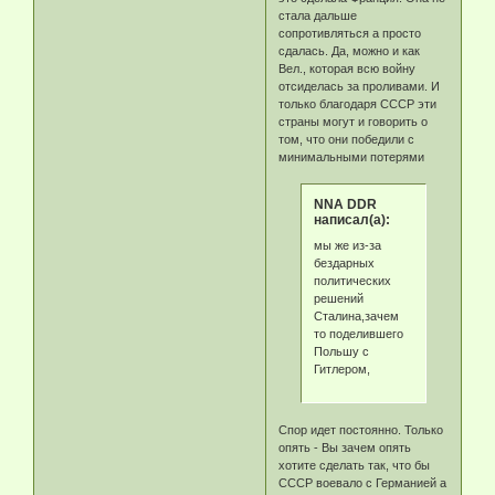
стала дальше
сопротивляться а просто
сдалась. Да, можно и как
Вел., которая всю войну
отсиделась за проливами. И
только благодаря СССР эти
страны могут и говорить о
том, что они победили с
минимальными потерями
NNA DDR
написал(а):
мы же из-за
бездарных
политических
решений
Сталина,зачем
то поделившего
Польшу с
Гитлером,
Спор идет постоянно. Только
опять - Вы зачем опять
хотите сделать так, что бы
СССР воевало с Германией а