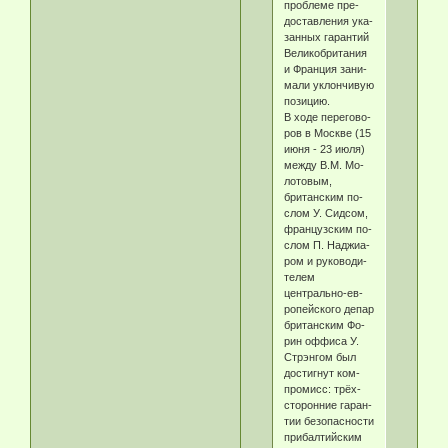
про­бле­ме пре­
дос­тав­ле­ния ука­
зан­ных га­ран­тий
Ве­ли­ко­бри­та­ния
и Фран­ция за­ни­
ма­ли ук­лон­чи­вую
по­зи­цию.
В хо­де пе­ре­гово­
ров в Мо­ск­ве (15
ию­ня - 23 ию­ля)
ме­ж­ду В.М. Мо­
ло­то­вым,
британским по­
слом У. Сид­сом,
французским по­
слом П. Над­жиа­
ром и ру­ко­во­ди­
те­лем
центрально-ев­
ропейского департамента
британским Фо­
рин оф­фи­са У.
Стрэн­гом был
дос­тиг­нут ком­
про­мисс: трёх­
сто­рон­ние га­ран­
тии безо­пас­но­сти
при­бал­тий­ским