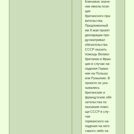
Клю­че­вое зна­че­
ние име­ла по­зи­
ция
британского пра­
ви­тель­ст­ва.
Пред­ло­жен­ный
им 8 мая про­ект
дек­ла­ра­ции пре­
ду­смат­ри­вал
обя­за­тель­ст­ва
СССР ока­зать
по­мощь Ве­ли­ко­
бри­та­нии и Фран­
ции в слу­чае на­
па­де­ния Гер­ма­
нии на Поль­шу
или Ру­мы­нию. В
про­ек­те не ука­
зы­ва­лись
британские и
французские обя­
за­тель­ст­ва по
ока­за­нию по­мо­
щи СССР в слу­
чае
германского на­
па­де­ния на не­го
са­мо­го ли­бо на