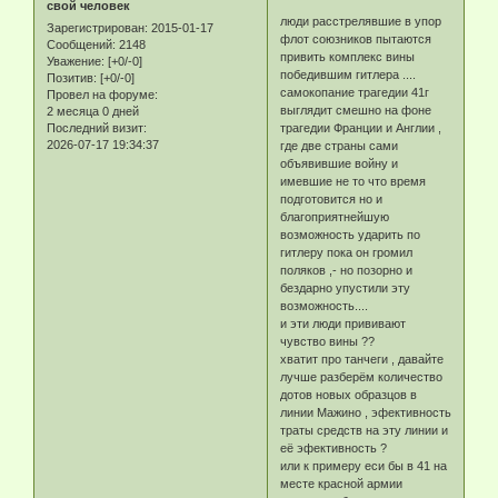
свой человек
люди расстрелявшие в упор
Зарегистрирован
: 2015-01-17
флот союзников пытаются
Сообщений:
2148
привить комплекс вины
Уважение:
[+0/-0]
победившим гитлера ....
Позитив:
[+0/-0]
самокопание трагедии 41г
Провел на форуме:
выглядит смешно на фоне
2 месяца 0 дней
Последний визит:
трагедии Франции и Англии ,
2026-07-17 19:34:37
где две страны сами
объявившие войну и
имевшие не то что время
подготовится но и
благоприятнейшую
возможность ударить по
гитлеру пока он громил
поляков ,- но позорно и
бездарно упустили эту
возможность....
и эти люди прививают
чувство вины ??
хватит про танчеги , давайте
лучше разберём количество
дотов новых образцов в
линии Мажино , эфективность
траты средств на эту линии и
её эфективность ?
или к примеру еси бы в 41 на
месте красной армии