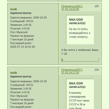
Поделиться
2017-
125
maik
07-25 13:53:00
Администратор
Зарегистрирован
: 2009-10-20
NNA DDR
Сообщений:
34721
написал(а):
Уважение:
[+0/-0]
Позитив:
[+3/-0]
Ну вы то опять
Пол:
Мужской
возвращайтесь к
Провел на форуме:
этому вопросу.
7 месяцев 16 дней
Последний визит:
2026-07-13 10:41:58
А Вы опять к любимому Вами
Т-28.
0
Поделиться
2017-
126
maik
07-25 14:17:53
Администратор
Зарегистрирован
: 2009-10-20
NNA DDR
Сообщений:
34721
написал(а):
Уважение:
[+0/-0]
Позитив:
[+3/-0]
К вашему
Пол:
Мужской
утверждению
Провел на форуме:
СССР все танки
7 месяцев 16 дней
СССР в 39 м
Последний визит:
году были