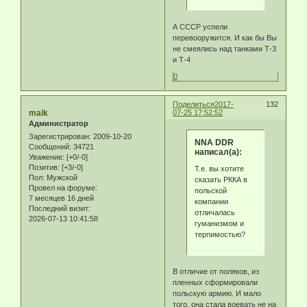
А СССР успели
перевооружится. И как бы Вы
не смеялись над танками Т-3
и Т-4
0
Поделиться
2017-
132
maik
07-25 17:52:52
Администратор
Зарегистрирован
: 2009-10-20
NNA DDR
Сообщений:
34721
написал(а):
Уважение:
[+0/-0]
Позитив:
[+3/-0]
Т.е. вы хотите
Пол:
Мужской
сказать РККА в
Провел на форуме:
польской
7 месяцев 16 дней
компании
Последний визит:
отличалась
2026-07-13 10:41:58
гуманизмом и
терпимостью?
В отличие от поляков, из
пленных сформировали
польскую армию. И мало
того, она стала воевать не на