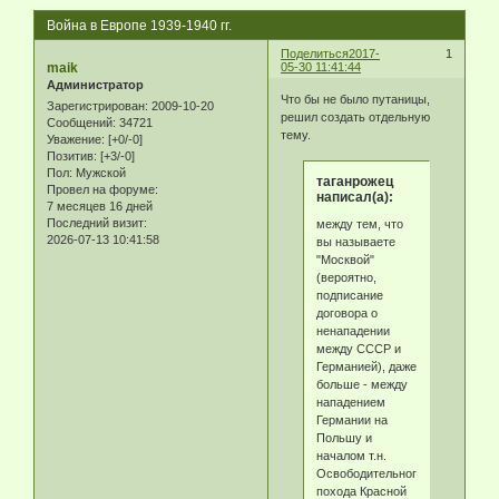
Война в Европе 1939-1940 гг.
Поделиться
2017-
1
maik
05-30 11:41:44
Администратор
Что бы не было путаницы,
Зарегистрирован
: 2009-10-20
решил создать отдельную
Сообщений:
34721
тему.
Уважение:
[+0/-0]
Позитив:
[+3/-0]
Пол:
Мужской
таганрожец
Провел на форуме:
написал(а):
7 месяцев 16 дней
Последний визит:
между тем, что
2026-07-13 10:41:58
вы называете
"Москвой"
(вероятно,
подписание
договора о
ненападении
между СССР и
Германией), даже
больше - между
нападением
Германии на
Польшу и
началом т.н.
Освободительного
похода Красной