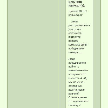
NNA DDR
написал(а):
Iskander108-77
написал(а):
люди
расстрелявшие в
упор флот
союзников
пытаются
привить
комплекс вины
победившим
гитлера ....
Люди
победившие в
войне с
минимальными
потерями это
касается А иФ,
мы же из-за
бездарных
политических
решений
Сталина,зачем
то поделившего
Польшу с