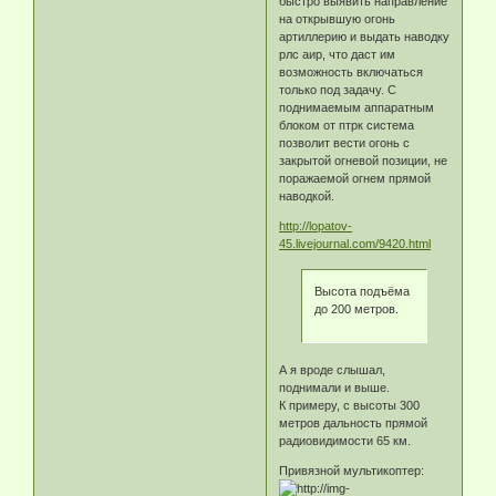
быстро выявить направление
на открывшую огонь
артиллерию и выдать наводку
рлс аир, что даст им
возможность включаться
только под задачу. С
поднимаемым аппаратным
блоком от птрк система
позволит вести огонь с
закрытой огневой позиции, не
поражаемой огнем прямой
наводкой.
http://lopatov-
45.livejournal.com/9420.html
Высота подъёма
до 200 метров.
А я вроде слышал,
поднимали и выше.
К примеру, с высоты 300
метров дальность прямой
радиовидимости 65 км.
Привязной мультикоптер: