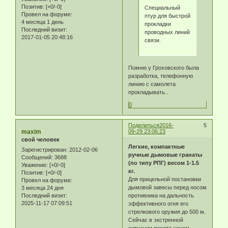
Позитив:
[+0/-0]
Специальный
Провел на форуме:
птур для быстрой
4 месяца 1 день
прокладки
Последний визит:
проводных линий
2017-01-05 20:48:16
связи.
Помню у Гроховского была
разработка, телефонную
линию с самолета
прокладывать..
0
Поделиться
2016-
5
maxim
09-29 23:06:23
свой человек
Легкие, компактные
Зарегистрирован
: 2012-02-06
ручные дымовые гранаты
Сообщений:
3688
(по типу РПГ) весом 1-1.5
Уважение:
[+0/-0]
кг.
Позитив:
[+0/-0]
Для прицельной постановки
Провел на форуме:
дымовой завесы перед носом
3 месяца 24 дня
Последний визит:
противника на дальность
2025-11-17 07:09:51
эффективного огня его
стрелкового оружия до 500 м.
Сейчас в экстренной
ситуации пехоте нечем