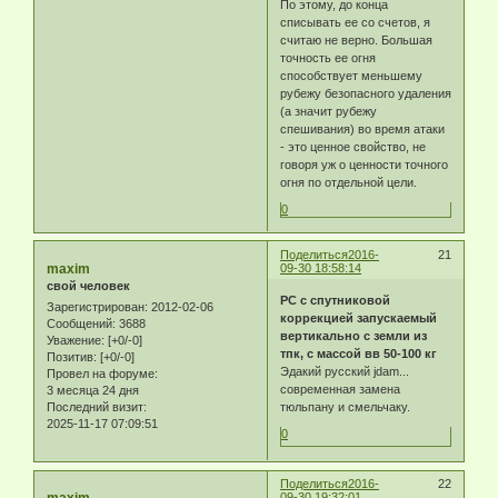
По этому, до конца
списывать ее со счетов, я
считаю не верно. Большая
точность ее огня
способствует меньшему
рубежу безопасного удаления
(а значит рубежу
спешивания) во время атаки
- это ценное свойство, не
говоря уж о ценности точного
огня по отдельной цели.
0
Поделиться
2016-
21
maxim
09-30 18:58:14
свой человек
РС с спутниковой
Зарегистрирован
: 2012-02-06
коррекцией запускаемый
Сообщений:
3688
вертикально с земли из
Уважение:
[+0/-0]
тпк, с массой вв 50-100 кг
Позитив:
[+0/-0]
Эдакий русский jdam...
Провел на форуме:
современная замена
3 месяца 24 дня
Последний визит:
тюльпану и смельчаку.
2025-11-17 07:09:51
0
Поделиться
2016-
22
09-30 19:32:01