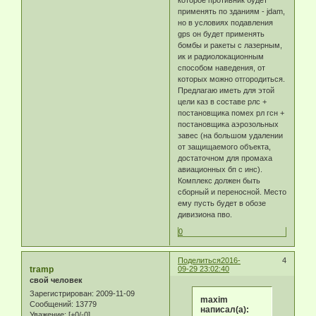
применять по зданиям - jdam,
но в условиях подавления
gps он будет применять
бомбы и ракеты с лазерным,
ик и радиолокационным
способом наведения, от
которых можно отгородиться.
Предлагаю иметь для этой
цели каз в составе рлс +
постановщика помех рл гсн +
постановщика аэрозольных
завес (на большом удалении
от защищаемого объекта,
достаточном для промаха
авиационных бп с инс).
Комплекс должен быть
сборный и переносной. Место
ему пусть будет в обозе
дивизиона пво.
0
Поделиться
2016-
4
tramp
09-29 23:02:40
свой человек
Зарегистрирован
: 2009-11-09
maxim
Сообщений:
13779
написал(а):
Уважение:
[+0/-0]