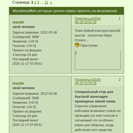
Страница:
1
2
3
…
11
»
Wunderwaffeln которые срочно нужно принять на вооружение
Поделиться
2016-
1
maxim
09-29 22:52:35
свой человек
Тема бойкой конструкторской
Зарегистрирован
: 2012-02-06
мысли - патентное бюро
Сообщений:
3688
Отваги...
Уважение:
[+0/-0]
Приступим.
Позитив:
[+0/-0]
Провел на форуме:
0
3 месяца 24 дня
Последний визит:
2025-11-17 07:09:51
Поделиться
2016-
2
maxim
09-29 22:54:35
свой человек
Специальный птур для
Зарегистрирован
: 2012-02-06
быстрой прокладки
Сообщений:
3688
проводных линий связи.
Уважение:
[+0/-0]
Скрытое управление
Позитив:
[+0/-0]
войсками возможно только по
Провел на форуме:
проводам (ну или голосом и
3 месяца 24 дня
Последний визит:
сигналами) что особенно
2025-11-17 07:09:51
верно для обороны, когда
действуют все средства