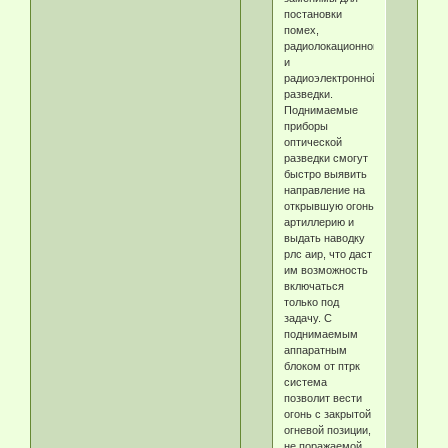
постановки
помех,
радиолокационной
и
радиоэлектронной
разведки.
Поднимаемые
приборы
оптической
разведки смогут
быстро выявить
направление на
открывшую огонь
артиллерию и
выдать наводку
рлс аир, что даст
им возможность
включаться
только под
задачу. С
поднимаемым
аппаратным
блоком от птрк
система
позволит вести
огонь с закрытой
огневой позиции,
не поражаемой