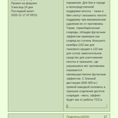
поражения. Для боя в городе
Провел на форуме:
и непосредственной
3 месяца 24 дня
Последний визит:
поддержки пехоты - танки и
2025-11-17 07:09:51
бмп смогут оказывать пехоте
поддержку при минимальном
удалении ее от противника.
Также, термобарические
снаряды, обладая фугасным
эффектом примерно как
снаряд на ступень большего
калибра (152 мм для
танкового орудия и 122 мм
для сотки) замечательное
средство для уничтожения
пехоты в траншеях, где
укрывшаяся ж/с противника
поражается
преимущественно фугасным
эффектом. С близкой
дистанции (600-400 м.)
прямой наводкой положить в
траншею отделения десяток
снарядов - имхо, эффект
будет как от работы ТОСа.
0
Поделиться
2016-
17