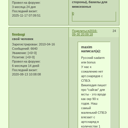
стороны), бахилы для
Провел на форуме:
межсезонья
3 месяца 24 дня
Последний визит:
0
2025-11-17 07:09:51
Поделиться
2016-
24
finnbogi
09-30 20:09:18
свой человек
Зарегистрирован
: 2010-04-16
maxim
Сообщений:
6640
написал(а):
Уважение:
[+0/-0]
Позитив:
[+0/-0]
Русский sadarm
Провел на форуме:
или bonus
6 месяцев 14 дней
У нас к
Последний визит:
сожалению нет
2020-08-13 10:08:08
арт.снарядов с
СПБЭ.
Википедия пишет
про "сайгак" для
мсты - это вроде
как окр 90-х
годов. Наш
самый
маленький СПБЭ
влезает с
артснаряд в
количестве 1