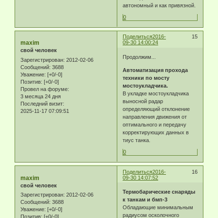
автономный и как привязной.
0
Поделиться
2016-
15
maxim
09-30 14:00:24
свой человек
Продолжим...
Зарегистрирован
: 2012-02-06
Сообщений:
3688
Автоматизация прохода
Уважение:
[+0/-0]
техники по мосту
Позитив:
[+0/-0]
мостоукладчика.
Провел на форуме:
В укладке мостоукладчика
3 месяца 24 дня
выносной радар
Последний визит:
определяющий отклонение
2025-11-17 07:09:51
направления движения от
оптимального и передачу
корректирующих данных в
тиус танка.
0
Поделиться
2016-
16
maxim
09-30 14:07:52
свой человек
Термобарические снаряды
Зарегистрирован
: 2012-02-06
к танкам и бмп-3
Сообщений:
3688
Обладающие минимальным
Уважение:
[+0/-0]
радиусом осколочного
Позитив:
[+0/-0]