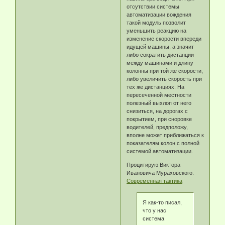
отсутствии системы
автоматизации вождения
такой модуль позволит
уменьшить реакцию на
изменение скорости впереди
идущей машины, а значит
либо сократить дистанции
между машинами и длину
колонны при той же скорости,
либо увеличить скорость при
тех же дистанциях. На
пересеченной местности
полезный выхлоп от него
снизиться, на дорогах с
покрытием, при сноровке
водителей, предположу,
вполне может приближаться к
показателям колон с полной
системой автоматизации.
Процитирую Виктора
Ивановича Мураховского:
Современная тактика
Я как-то писал,
что у нас
система