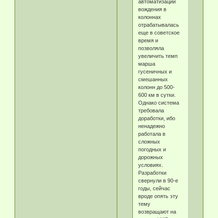
автоматизации
вождения в
колоннах
отрабатывалась
еще в советское
время и
позволяла
увеличить темп
марша
гусеничных и
смешанных
колонн до 500-
600 км в сутки.
Однако система
требовала
доработки, ибо
ненадежно
работала в
сложных
погодных и
дорожных
условиях.
Разработки
свернули в 90-е
годы, сейчас
вроде опять эту
тему
возвращают на