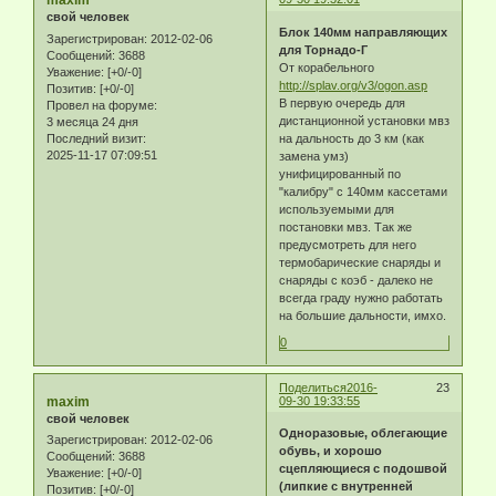
maxim
свой человек
Блок 140мм направляющих
Зарегистрирован
: 2012-02-06
для Торнадо-Г
Сообщений:
3688
От корабельного
Уважение:
[+0/-0]
http://splav.org/v3/ogon.asp
Позитив:
[+0/-0]
В первую очередь для
Провел на форуме:
дистанционной установки мвз
3 месяца 24 дня
Последний визит:
на дальность до 3 км (как
2025-11-17 07:09:51
замена умз)
унифицированный по
"калибру" с 140мм кассетами
используемыми для
постановки мвз. Так же
предусмотреть для него
термобарические снаряды и
снаряды с коэб - далеко не
всегда граду нужно работать
на большие дальности, имхо.
0
Поделиться
2016-
23
maxim
09-30 19:33:55
свой человек
Одноразовые, облегающие
Зарегистрирован
: 2012-02-06
обувь, и хорошо
Сообщений:
3688
сцепляющиеся с подошвой
Уважение:
[+0/-0]
(липкие с внутренней
Позитив:
[+0/-0]