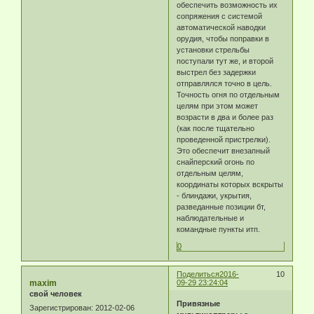
обеспечить возможность их
сопряжения с системой
автоматической наводки
орудия, чтобы поправки в
установки стрельбы
поступали тут же, и второй
выстрел без задержки
отправлялся точно в цель.
Точность огня по отдельным
целям при этом может
возрасти в два и более раз
(как после тщательно
проведенной пристрелки).
Это обеспечит внезапный
снайперский огонь по
отдельным целям,
координаты которых вскрыты
- блиндажи, укрытия,
разведанные позиции бт,
наблюдательные и
командные пункты итп.
0
Поделиться
2016-
10
maxim
09-29 23:24:04
свой человек
Привязные
Зарегистрирован
: 2012-02-06