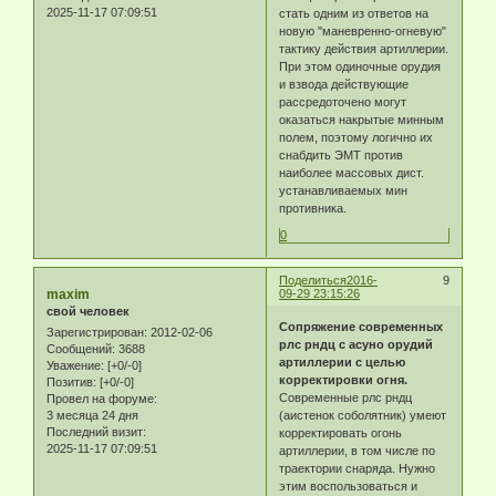
2025-11-17 07:09:51
стать одним из ответов на
новую "маневренно-огневую"
тактику действия артиллерии.
При этом одиночные орудия
и взвода действующие
рассредоточено могут
оказаться накрытые минным
полем, поэтому логично их
снабдить ЭМТ против
наиболее массовых дист.
устанавливаемых мин
противника.
0
Поделиться
2016-
9
maxim
09-29 23:15:26
свой человек
Сопряжение современных
Зарегистрирован
: 2012-02-06
рлс рндц с асуно орудий
Сообщений:
3688
артиллерии с целью
Уважение:
[+0/-0]
корректировки огня.
Позитив:
[+0/-0]
Современные рлс рндц
Провел на форуме:
(аистенок соболятник) умеют
3 месяца 24 дня
Последний визит:
корректировать огонь
2025-11-17 07:09:51
артиллерии, в том числе по
траектории снаряда. Нужно
этим воспользоваться и