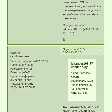
подешевле с ТПК от
гранатомётов , залповый пуск
с единовременным подрывом
термобаров , обещает быть
интересным.
Отредактировано
Iskander108-77 (2016-09-30
11:16:18)
0
Поделиться
2016-
14
maxim
09-30 13:58:23
свой человек
Зарегистрирован
: 2012-02-06
Iskander108-77
Сообщений:
3688
написал(а):
Уважение:
[+0/-0]
Позитив:
[+0/-0]
а если коптеры
Провел на форуме:
делать
3 месяца 24 дня
универсальными
Последний визит:
, надо привязной
2025-11-17 07:09:51
, а надо так и
автономный
Да. Подразумевается, что он
может действовать и как