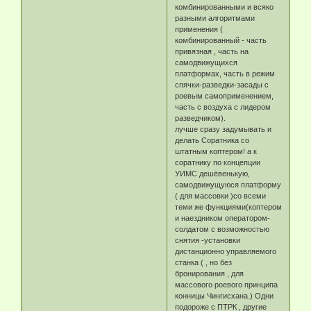
комбинированными и всяко
разными алгоритмами
применения (
комбинированный - часть
привязная , часть на
самодвижущихся
платформах, часть в режим
спячки-разведки-засады с
роевым самоприменением,
часть с воздуха с лидером
разведчиком).
лучше сразу задумывать и
делать Соратника со
штатным коптером! а к
соратнику по концепции
УИМС дешёвенькую,
самодвижущуюся платформу
( для массовки )со всеми
теми же функциями(коптером
и наездником оператором-
солдатом с возможностью
снятия -установки
дистанционно управляемого
станка ( , но без
бронирования , для
массового роевого принципа
конницы Чингисхана.) Одни
подороже с ПТРК , другие