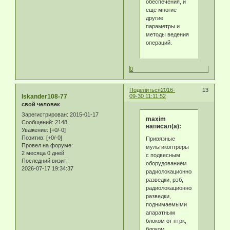
обеспечения, и
еще многие
другие
параметры и
методы ведения
операций.
0
Поделиться
2016-
13
Iskander108-77
09-30 11:11:52
свой человек
Зарегистрирован
: 2015-01-17
maxim
Сообщений:
2148
написал(а):
Уважение:
[+0/-0]
Позитив:
[+0/-0]
Привязные
Провел на форуме:
мультикоптреры
2 месяца 0 дней
с подвесным
Последний визит:
оборудованием
2026-07-17 19:34:37
радиолокационной
разведки, рэб,
радиолокационной
разведки,
поднимаемыми
апаратным
блоком от птрк,
блоком