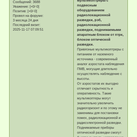
мультикоптреры с
Сообщений:
3688
подвесным
Уважение:
[+0/-0]
оборудованием
Позитив:
[+0/-0]
радиолокационной
Провел на форуме:
разведки, рэб,
3 месяца 24 дня
Последний визит:
радиолокационной
2025-11-17 07:09:51
разведки, поднимаемыми
апаратным блоком от птрк,
блоком оптической
разведки.
Привязные мультикоптреры с
питанием от наземного
источника - современный
аналог аэростата наблюдения
ПМВ, могущие длительно
осуществлять наблюдение с
высоты.
От аэростатов их выгодно
отличает скрытность и
оперативность. Такие
мультикоптеры могут
значительно увеличить
радиогоризонт и по этому не
заменимы для постановки
помех, радиолокационной и
радиоэлектронной разведки.
Поднимаемые приборы
оптической разведки смогут