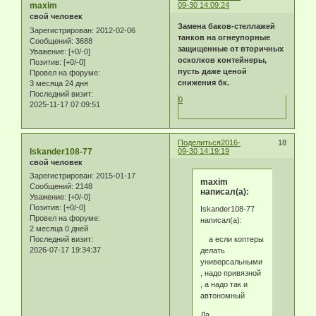
maxim
09-30 14:09:24
свой человек
Замена баков-стеллажей
Зарегистрирован
: 2012-02-06
танков на огнеупорные
Сообщений:
3688
защищенные от вторичных
Уважение:
[+0/-0]
осколков контейнеры,
Позитив:
[+0/-0]
пусть даже ценой
Провел на форуме:
снижения бк.
3 месяца 24 дня
Последний визит:
0
2025-11-17 07:09:51
Поделиться
2016-
18
Iskander108-77
09-30 14:19:19
свой человек
Зарегистрирован
: 2015-01-17
maxim
Сообщений:
2148
написал(а):
Уважение:
[+0/-0]
Позитив:
[+0/-0]
Iskander108-77
Провел на форуме:
написал(а):
2 месяца 0 дней
а если коптеры
Последний визит:
2026-07-17 19:34:37
делать
универсальными
, надо привязной
, а надо так и
автономный
Да.