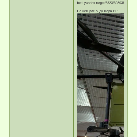
На нем рлс рндц Фара-ВР