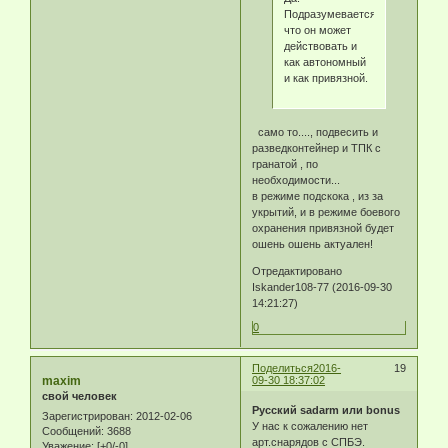
Подразумевается,
что он может
действовать и
как автономный
и как привязной.
само то...., подвесить и
разведконтейнер и ТПК с
гранатой , по
необходимости...
в режиме подскока , из за
укрытий, и в режиме боевого
охранения привязной будет
ошень ошень актуален!
Отредактировано
Iskander108-77 (2016-09-30
14:21:27)
0
Поделиться
2016-
19
maxim
09-30 18:37:02
свой человек
Русский sadarm или bonus
Зарегистрирован
: 2012-02-06
У нас к сожалению нет
Сообщений:
3688
арт.снарядов с СПБЭ.
Уважение:
[+0/-0]