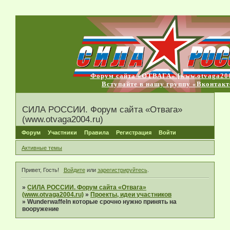
Форум сайта «ОТВАГА» [www.otvaga200
Вступайте в нашу группу «Вконтакт
СИЛА РОССИИ. Форум сайта «Отвага»
(www.otvaga2004.ru)
Форум
Участники
Правила
Регистрация
Войти
Активные темы
Привет, Гость!
Войдите
или
зарегистрируйтесь
.
»
СИЛА РОССИИ. Форум сайта «Отвага»
(www.otvaga2004.ru)
»
Проекты, идеи участников
»
Wunderwaffeln которые срочно нужно принять на
вооружение