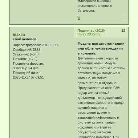
маскировки маневра
инженерно-саперного
батальона.
0
Поделиться
2016-
12
maxim
09-29 23:29:35
свой человек
Модуль для автоматизации
Зарегистрирован
: 2012-02-06
или облегчения вождения
Сообщений:
3688
в колонне.
Уважение:
[+0/-0]
Для увеличения скорости
Позитив:
[+0/-0]
движения колон. Модуль
Провел на форуме:
должен быть частью системы
3 месяца 24 дня
Последний визит:
автоматизации вождения в
2025-11-17 07:09:51
колонне, но может
применяться и отдельно.
Представляет из себя СВЧ
радар или лазерный
дальномер - определяющий
изменение скорости впереди
идущей машины и
расстояние до нее и
выдающий информацию в
систему автоматизации
вождения или (при ее
отсутствии) на экран
навигатора водителю. При