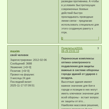
разведки противника. А чтобы
в условиях быстротекущих
современных боевых
действий быстро
прокладывать проводные
линии связи - предлагаю
использовать специально для
этого созданную ракету к
птрк.
0
Поделиться
2016-
3
maxim
09-29 23:01:13
свой человек
Переносные комплексы
Зарегистрирован
: 2012-02-06
оптико-электронного
Сообщений:
3688
подавления для защиты
Уважение:
[+0/-0]
важных в системе обороны
Позитив:
[+0/-0]
города зданий от ударов с
Провел на форуме:
воздуха.
3 месяца 24 дня
Последний визит:
Высотные здания имеют
2025-11-17 07:09:51
важное значение для боя в
городе и позиции в них могут
иметь ключевое значение для
всей обороны - встает вопрос
их защиты от вто...
Наиболее массовое решение,
которое противник будет