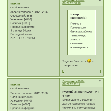
Поделиться
2016-
6
maxim
09-29 23:08:16
свой человек
Зарегистрирован
: 2012-02-06
tramp
Сообщений:
3688
написал(а):
Уважение:
[+0/-0]
Позитив:
[+0/-0]
Помню у
Провел на форуме:
Гроховского
3 месяца 24 дня
была разработка,
Последний визит:
телефонную
2025-11-17 07:09:51
линию с
самолета
прокладывать..
Тогда не было птрк
а
теперь есть...
0
Поделиться
2016-
7
maxim
09-29 23:11:17
свой человек
Русский аналог NLAW - РПГ
Зарегистрирован
: 2012-02-06
с инс.
Сообщений:
3688
Минус данного решения -
Уважение:
[+0/-0]
долгое наведение на цель
Позитив:
[+0/-0]
(несколько секунд) перед
Провел на форуме: