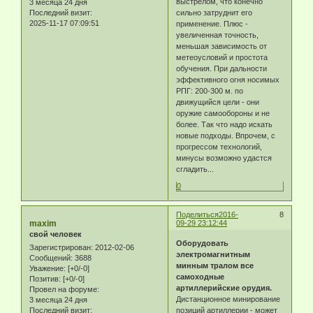
выстрелом, что конечно
3 месяца 24 дня
Последний визит:
сильно затруднит его
2025-11-17 07:09:51
применение. Плюс -
увеличенная точность,
меньшая зависимость от
метеоусловий и простота
обучения. При дальности
эффективного огня носимых
РПГ: 200-300 м. по
движущийся цели - они
оружие самообороны и не
более. Так что надо искать
новые подходы. Впрочем, с
прогрессом технологий,
минусы возможно удастся
сгладить...
0
Поделиться
2016-
8
maxim
09-29 23:12:44
свой человек
Оборудовать
Зарегистрирован
: 2012-02-06
электромагнитным
Сообщений:
3688
минным тралом все
Уважение:
[+0/-0]
самоходные
Позитив:
[+0/-0]
артиллерийские орудия.
Провел на форуме:
Дистанционное минирование
3 месяца 24 дня
Последний визит:
позиций артиллерии - может