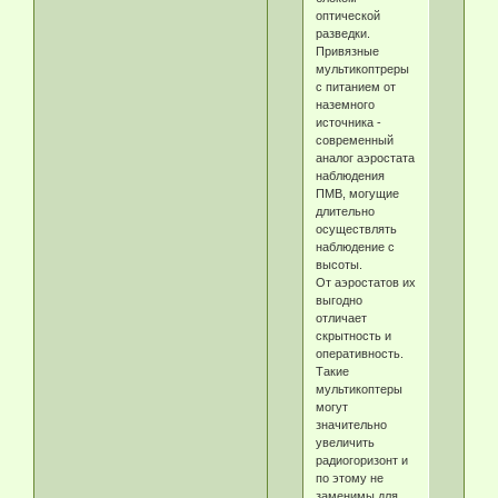
оптической
разведки.
Привязные
мультикоптреры
с питанием от
наземного
источника -
современный
аналог аэростата
наблюдения
ПМВ, могущие
длительно
осуществлять
наблюдение с
высоты.
От аэростатов их
выгодно
отличает
скрытность и
оперативность.
Такие
мультикоптеры
могут
значительно
увеличить
радиогоризонт и
по этому не
заменимы для