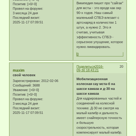
Википедия пишет про "сайгак"
Позитив:
[+0/-0]
для мсты - это вроде как окр
Провел на форуме:
90-х годов. Наш самый
3 месяца 24 дня
Последний визит:
маленький СПБЭ влезает с
2025-11-17 07:09:51
артснаряд в количестве 1
штук, а нужно 2. Это я
считаю, учитывая
эффективность СПБЭ -
серьезное упущение, которое
нужно ликвидировать.
0
Поделиться
2016-
20
maxim
09-30 18:43:21
свой человек
Мобилизационная
Зарегистрирован
: 2012-02-06
колесная сау мста-б на
Сообщений:
3688
шасси камаза и д-30 на
Уважение:
[+0/-0]
шасси камаза
Позитив:
[+0/-0]
Для кадрированных частей и
Провел на форуме:
соединений на колесной
3 месяца 24 дня
Последний визит:
технике. Д-30 не смотря на
2025-11-17 07:09:51
малый калибр и дальность
имеет снайперскую точность
и большую
скорострельность, которая
компенсирует малый калибр.