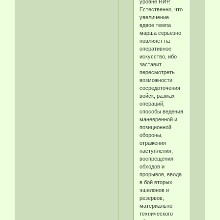
уровне НИР.
Естественно, что
увеличение
вдвое темпа
марша серьезно
повлияет на
оперативное
искусство, ибо
заставит
пересмотреть
возможности
сосредоточения
войск, размах
операций,
способы ведения
маневренной и
позиционной
обороны,
отражения
наступления,
воспрещения
обходов и
прорывов, ввода
в бой вторых
эшелонов и
резервов,
материально-
технического