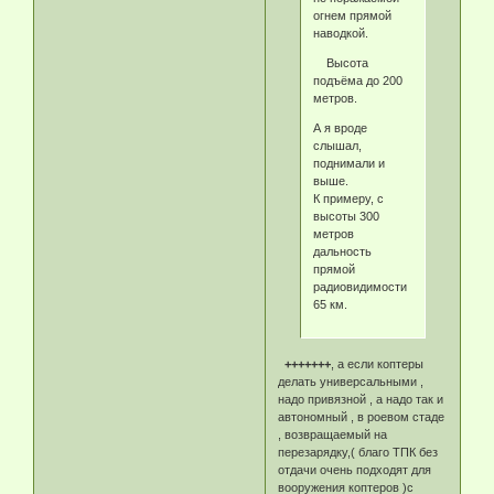
огнем прямой
наводкой.
Высота
подъёма до 200
метров.
А я вроде
слышал,
поднимали и
выше.
К примеру, с
высоты 300
метров
дальность
прямой
радиовидимости
65 км.
+++++++
, а если коптеры
делать универсальными ,
надо привязной , а надо так и
автономный , в роевом стаде
, возвращаемый на
перезарядку,( благо ТПК без
отдачи очень подходят для
вооружения коптеров )с