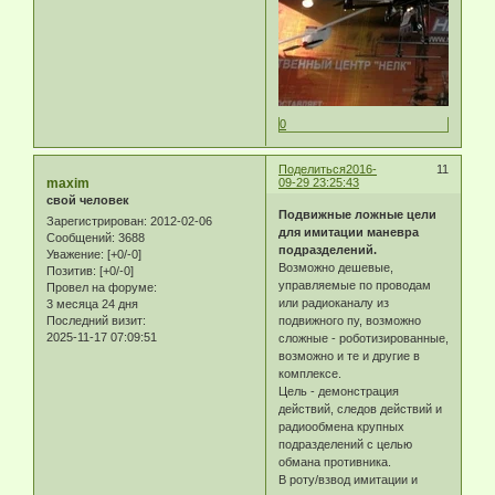
0
Поделиться
2016-
11
maxim
09-29 23:25:43
свой человек
Подвижные ложные цели
Зарегистрирован
: 2012-02-06
для имитации маневра
Сообщений:
3688
подразделений.
Уважение:
[+0/-0]
Возможно дешевые,
Позитив:
[+0/-0]
управляемые по проводам
Провел на форуме:
или радиоканалу из
3 месяца 24 дня
Последний визит:
подвижного пу, возможно
2025-11-17 07:09:51
сложные - роботизированные,
возможно и те и другие в
комплексе.
Цель - демонстрация
действий, следов действий и
радиообмена крупных
подразделений с целью
обмана противника.
В роту/взвод имитации и