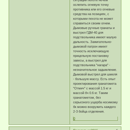
ослепить огневую точку
противника или его огневые
средства на позициях, с
которыми пехота не может
справиться своим огнем.
Дымовые ручные гранаты и
выстрел ГДМ-40 для
подствольника имеют малую
дальность. Зажигательно-
дымовой патрон имеет
точность исключающую
прицельную постановку
завесы, а выстрел для
подствольника "нагара" -
незначительное задымление.
Дымовой выстрел для шмеля
- большую массу. Есть опыт
проектирования гранатомета
"Отмич" с массой 1.5 кг и
массой бч 0.6 кг. Таким
гранатометом, без
серьезного ущерба носимому
бк можно вооружить каждого
2-3 бойца отделения.
0