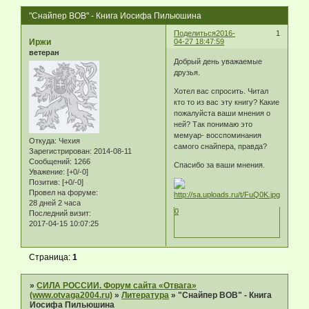
"Снайпер ВОВ" - Книга Иосифа Пильюшина
Поделиться
2016-
1
Иржи
04-27 18:47:59
ветеран
Добрый день уважаемые
друзья.
Хотел вас спросить. Читал
кто то из вас эту книгу? Какие
пожалуйста ваши мнения о
ней? Так понимаю это
мемуар- восспоминания
Откуда:
Чехия
самого снайпера, правда?
Зарегистрирован
: 2014-08-11
Сообщений:
1266
Спасибо за ваши мнения.
Уважение:
[+0/-0]
Позитив:
[+0/-0]
Провел на форуме:
28 дней 2 часа
0
Последний визит:
2017-04-15 10:07:25
Страница:
1
»
СИЛА РОССИИ. Форум сайта «Отвага»
(www.otvaga2004.ru)
»
Литература
»
"Снайпер ВОВ" - Книга
Иосифа Пильюшина