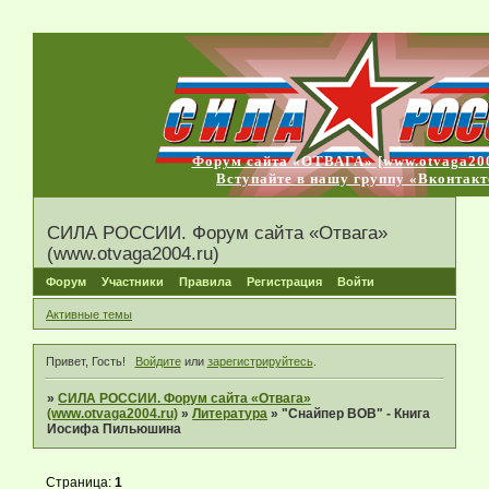
Форум сайта «ОТВАГА» [www.otvaga200
Вступайте в нашу группу «Вконтакт
СИЛА РОССИИ. Форум сайта «Отвага»
(www.otvaga2004.ru)
Форум
Участники
Правила
Регистрация
Войти
Активные темы
Привет, Гость!
Войдите
или
зарегистрируйтесь
.
»
СИЛА РОССИИ. Форум сайта «Отвага»
(www.otvaga2004.ru)
»
Литература
»
"Снайпер ВОВ" - Книга
Иосифа Пильюшина
Страница:
1