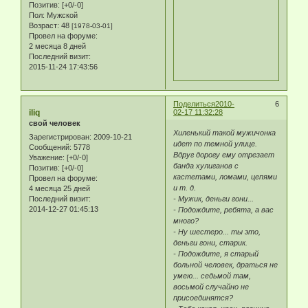
Позитив:
[+0/-0]
Пол:
Мужской
Возраст:
48
[1978-03-01]
Провел на форуме:
2 месяца 8 дней
Последний визит:
2015-11-24 17:43:56
Поделиться
2010-
6
iliq
02-17 11:32:28
свой человек
Хиленький такой мужичонка
Зарегистрирован
: 2009-10-21
идет по темной улице.
Сообщений:
5778
Вдруг дорогу ему отрезает
Уважение:
[+0/-0]
банда хулиганов с
Позитив:
[+0/-0]
кастетами, ломами, цепями
Провел на форуме:
и т. д.
4 месяца 25 дней
Последний визит:
- Мужик, деньги гони...
2014-12-27 01:45:13
- Подождите, ребята, а вас
много?
- Ну шестеро... ты это,
деньги гони, старик.
- Подождите, я старый
больной человек, драться не
умею... седьмой там,
восьмой случайно не
присоединятся?