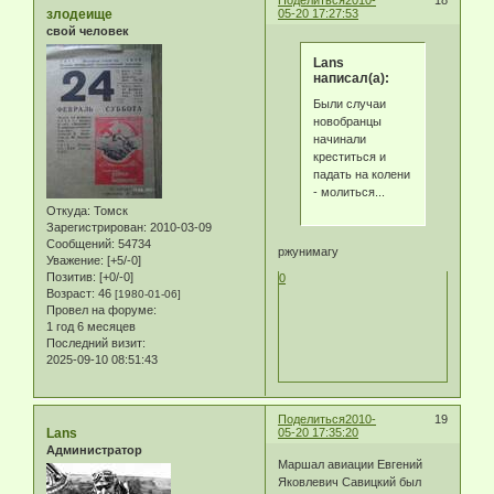
злодеище
05-20 17:27:53
свой человек
Lans
написал(а):
Были случаи
новобранцы
начинали
креститься и
падать на колени
- молиться...
Откуда:
Томск
Зарегистрирован
: 2010-03-09
Сообщений:
54734
ржунимагу
Уважение:
[+5/-0]
Позитив:
[+0/-0]
0
Возраст:
46
[1980-01-06]
Провел на форуме:
1 год 6 месяцев
Последний визит:
2025-09-10 08:51:43
Поделиться
2010-
19
Lans
05-20 17:35:20
Администратор
Маршал авиации Евгений
Яковлевич Савицкий был