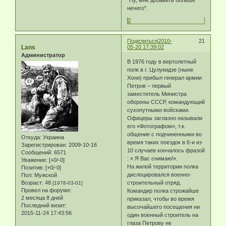
нечего".
0
Поделиться
2010-
21
Lans
05-20 17:39:02
Администратор
В 1976 году в вертолетный
полк в г. Цулукидзе (ныне
Хони) прибыл генерал армии
Петров – первый
заместитель Министра
обороны СССР, командующий
сухопутными войсками.
Офицеры заглазно называли
его «Фотографом», т.к.
общение с подчиненными во
Откуда:
Украина
время таких поездок в 6-и из
Зарегистрирован
: 2009-10-16
10 случаев кончалось фразой
Сообщений:
6571
: « Я Вас снимаю!».
Уважение:
[+0/-0]
На жилой территории полка
Позитив:
[+0/-0]
дислоцировался военно-
Пол:
Мужской
Возраст:
48
строительный отряд.
[1978-03-01]
Провел на форуме:
Командир полка строжайше
2 месяца 8 дней
приказал, чтобы во время
Последний визит:
высочайшего посещения ни
2015-11-24 17:43:56
один военный строитель на
глаза Петрову не