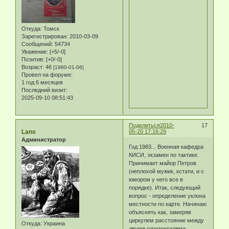
Откуда:
Томск
Зарегистрирован
: 2010-03-09
Сообщений:
54734
Уважение:
[+5/-0]
Позитив:
[+0/-0]
Возраст:
46
[1980-01-06]
Провел на форуме:
1 год 6 месяцев
Последний визит:
2025-09-10 08:51:43
Поделиться
2010-
17
Lans
05-20 17:16:29
Администратор
Год 1983... Военная кафедра
КИСИ, экзамен по тактике.
Принимает майор Петров
(неплохой мужик, кстати, и с
юмором у него все в
порядке). Итак, следующий
вопрос - определение уклона
местности по карте. Начинаю
объяснять как, замеряв
циркулем расстояние между
Откуда:
Украина
двумя горизонталями