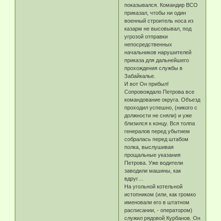
показывался. Командир ВСО
приказал, чтобы ни один
военный строитель носа из
казарм не высовывал, под
угрозой отправки
непосредственных
начальников нарушителей
приказа для дальнейшего
прохождения службы в
Забайкалье.
И вот Он прибыл!
Сопровождало Петрова все
командование округа. Объезд
проходил успешно, (никого с
должности не сняли) и уже
близился к концу. Вся толпа
генералов перед убытием
собралась перед штабом
полка, выслушивая
прощальные указания
Петрова. Уже водители
заводили машины, как
вдруг…
На угольной котельной
истопником (или, как громко
именовали его в штатном
расписании, - оператором)
служил рядовой Курбанов. Он