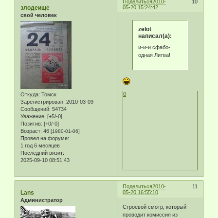
Поделиться
2010-
10
злодеище
05-20 15:24:42
свой человек
zelot
написал(а):
и-и-и сфабо-
одная Литва!
0
Откуда:
Томск
Зарегистрирован
: 2010-03-09
Сообщений:
54734
Уважение:
[+5/-0]
Позитив:
[+0/-0]
Возраст:
46
[1980-01-06]
Провел на форуме:
1 год 6 месяцев
Последний визит:
2025-09-10 08:51:43
Поделиться
2010-
11
Lans
05-20 16:55:10
Администратор
Строевой смотр, который
проводит комиссия из