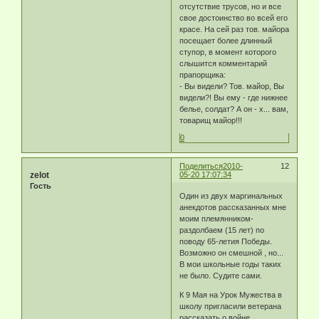
отсутствие трусов, но и все
свое достоинство во всей его
красе. На сей раз тов. майора
посещает более длинный
ступор, в момент которого
слышится комментарий
прапорщика:
- Вы видели? Тов. майор, Вы
видели?! Вы ему - где нижнее
белье, солдат? А он - х... вам,
товарищ майор!!!
0
Поделиться
2010-
12
zelot
05-20 17:07:34
Гость
Один из двух маргинальных
анекдотов рассказанных мне
моим племянником-
раздолбаем (15 лет) по
поводу 65-летия Победы.
Возможно он смешной , но...
В мои школьные годы таких
не было. Судите сами.
К 9 Мая на Урок Мужества в
школу пригласили ветерана
рассказать о войне.