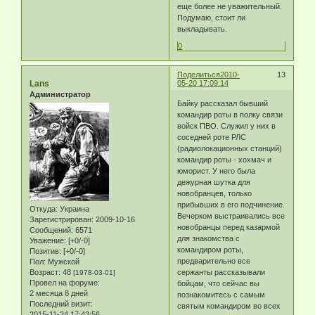
еще более не уважительный.
Подумаю, стоит ли
выкладывать.
0
Поделиться
2010-
13
Lans
05-20 17:09:14
Администратор
Байку рассказал бывший
командир роты в полку связи
войск ПВО. Служил у них в
соседней роте РЛС
(радиолокационных станций)
командир роты - хохмач и
юморист. У него была
дежурная шутка для
новобранцев, только
прибывших в его подчинение.
Откуда:
Украина
Вечерком выстраивались все
Зарегистрирован
: 2009-10-16
новобранцы перед казармой
Сообщений:
6571
для знакомства с
Уважение:
[+0/-0]
командиром роты,
Позитив:
[+0/-0]
предварительно все
Пол:
Мужской
Возраст:
48
сержанты рассказывали
[1978-03-01]
Провел на форуме:
бойцам, что сейчас вы
2 месяца 8 дней
познакомитесь с самым
Последний визит:
святым командиром во всех
2015-11-24 17:43:56