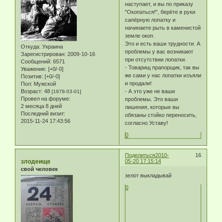
наступает, и вы по приказу
"Окопаться!", берёте в руки
сапёрную лопатку и
начинаете рыть в каменистой
земле окоп.
Это и есть ваши трудности. А
Откуда:
Украина
проблемы у вас возникают
Зарегистрирован
: 2009-10-16
при отсутствии лопатки.
Сообщений:
6571
- Товарищ прапорщик, так вы
Уважение:
[+0/-0]
же сами у нас лопатки изъяли
Позитив:
[+0/-0]
и продали!
Пол:
Мужской
Возраст:
48
- А это уже не ваши
[1978-03-01]
Провел на форуме:
проблемы. Это ваши
2 месяца 8 дней
лишения, которые вы
Последний визит:
обязаны стойко переносить,
2015-11-24 17:43:56
согласно Уставу!
0
Поделиться
2010-
16
злодеище
05-20 17:15:14
свой человек
зелот выкладывай
0