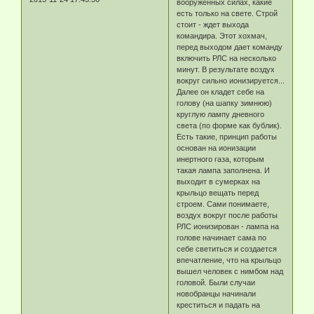
вооруженных силах, какие
есть только на свете. Строй
стоит - ждет выхода
командира. Этот хохмач,
перед выходом дает команду
включить РЛС на несколько
минут. В результате воздух
вокруг сильно ионизируется...
Далее он кладет себе на
голову (на шапку зимнюю)
круглую лампу дневного
света (по форме как бублик).
Есть такие, принцип работы
основан на ионизации
инертного газа, которым
такая лампа заполнена. И
выходит в сумерках на
крыльцо вещать перед
строем. Сами понимаете,
воздух вокруг после работы
РЛС ионизирован - лампа на
голове начинает сама по
себе светиться и создается
впечатление, что на крыльцо
вышел человек с нимбом над
головой. Были случаи
новобранцы начинали
креститься и падать на