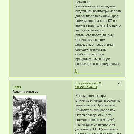
традиции.
Работники особого отдела
воздушной армии три месяца
допрашивал всех офицеров,
дежуривших на всех КП во
время этого полета. Но никто
не сдал виновника.
Когда, уже поостывшему
Савицкому об этом
доложили, он возмутился
самодеятельностью
особистов и велел
прекратить «мышиную
возню» (по его определению).
0
Поделиться
2010-
20
Lans
05-20 17:36:01
Администратор
Ночные полеты при
минимуме погоды в одном из
авиаполков в Прибалтике.
Самолет пилотировал нач.
штаба эскадрильи (в те
времена они еще летали).
На посадке он немного не
дотянул до ВПП (несколько
метров), но ничего страшного