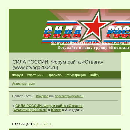
Форум сайта «ОТВАГА» [www.otvaga200
Вступайте в нашу группу «Вконтакт
СИЛА РОССИИ. Форум сайта «Отвага»
(www.otvaga2004.ru)
Форум
Участники
Правила
Регистрация
Войти
Активные темы
Привет, Гость!
Войдите
или
зарегистрируйтесь
.
»
СИЛА РОССИИ. Форум сайта «Отвага»
(www.otvaga2004.ru)
»
Юмор
»
Анекдоты
Страница:
1
2
3
…
23
»