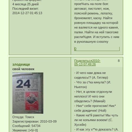
прое%ать на поле боя:
4 месяца 25 дней
Последний визит:
автомат, пистолет, нож,
2014-12-27 01:45:13
поясной ремень, лопатку,
бронежилет, каску. Найти
ровную площадку на которой
не валяется ни одного камня,
палки. Найти на ней такогоже
распи%дяя. И вступить с ним
в рукопашную схватку
0
Поделиться
2010-
8
злодеище
05-13 07:49:26
свой человек
- И чего нам дома не
сиделось!? (А. Гитлер)
- Что за с*ка кинула? (И.
Ньютон)
- Нет, в целом отдохнули
неплохо! И чего они
обиделись? (Мамай)
- Них* себе прогнозик! Них*
себе дождичек! (Ной)
- Какие на*й ракеты! Мы чуть
Откуда:
Томск
ли не копьями воюем! (С.
Зарегистрирован
: 2010-03-09
Хусейн)
Сообщений:
54734
- И как эту х**ю доказать? (А.
Уважение:
[+5/-0]