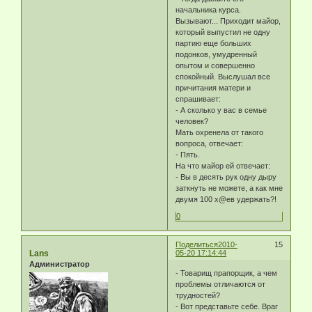
начальника курса.
Вызывают... Приходит майор,
который выпустил не одну
партию еще больших
подонков, умудренный
опытом и совершенно
спокойный. Выслушал все
причитания матери и
спрашивает:
- А сколько у вас в семье
человек?
Мать охренела от такого
вопроса, отвечает:
- Пять.
На что майор ей отвечает:
- Вы в десять рук одну дыру
заткнуть не можете, а как мне
двумя 100 х@ев удержать?!
0
Поделиться
2010-
15
Lans
05-20 17:14:44
Администратор
- Товарищ прапорщик, а чем
проблемы отличаются от
трудностей?
- Вот представьте себе. Враг