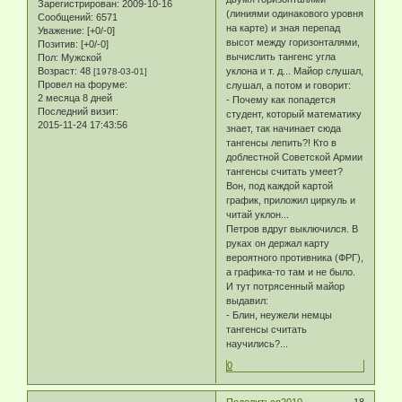
Зарегистрирован
: 2009-10-16
(линиями одинакового уровня
Сообщений:
6571
на карте) и зная перепад
Уважение:
[+0/-0]
высот между горизонталями,
Позитив:
[+0/-0]
вычислить тангенс угла
Пол:
Мужской
Возраст:
48
уклона и т. д... Майор слушал,
[1978-03-01]
Провел на форуме:
слушал, а потом и говорит:
2 месяца 8 дней
- Почему как попадется
Последний визит:
студент, который математику
2015-11-24 17:43:56
знает, так начинает сюда
тангенсы лепить?! Кто в
доблестной Советской Армии
тангенсы считать умеет?
Вон, под каждой картой
график, приложил циркуль и
читай уклон...
Петров вдруг выключился. В
руках он держал карту
вероятного противника (ФРГ),
а графика-то там и не было.
И тут потрясенный майор
выдавил:
- Блин, неужели немцы
тангенсы считать
научились?...
0
Поделиться
2010-
18