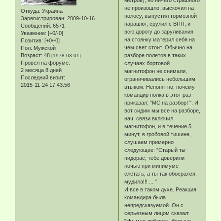
не произошло, выскочил на
Откуда:
Украина
полосу, выпустил тормозной
Зарегистрирован
: 2009-10-16
парашют, срулил с ВПП, и
Сообщений:
6571
всю дорогу до заруливания
Уважение:
[+0/-0]
на стоянку материл себя на
Позитив:
[+0/-0]
чем свет стоит. Обычно на
Пол:
Мужской
Возраст:
48
разборе полетов в таких
[1978-03-01]
Провел на форуме:
случаях бортовой
2 месяца 8 дней
магнитофон не снимали,
Последний визит:
ограничивались небольшим
2015-11-24 17:43:56
втыком. Непонятно, почему
командир полка в этот раз
приказал: "МС на разбор! ". И
вот сидим мы все на разборе,
нач. связи включил
магнитофон, и в течение 5
минут, в гробовой тишине,
слушаем примерно
следующее: "Старый ты
пидорас, тебе доверили
ночью при минимуме
слетать, а ты так обосрался,
мудила!!! ... "
И все в таком духе. Реакция
командира была
непредсказуемой. Он с
серьезным лицом сказал:
"Ну, мне добавить больше