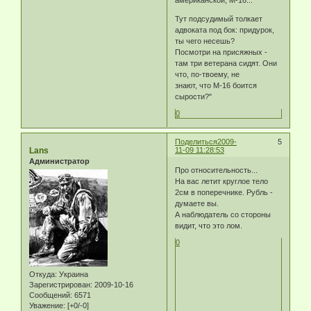
Тут подсудимый толкает
адвоката под бок: придурок,
ты чего несешь?
Посмотри на присяжных -
там три ветерана сидят. Они
что, по-твоему, не
знают, что М-16 боится
сырости?"
0
Поделиться
2009-
5
Lans
11-09 11:28:53
Администратор
Про относительность...
На вас летит круглое тело
2см в поперечнике. Рубль -
думаете вы.
А наблюдатель со стороны
видит, что это лом.
0
Откуда:
Украина
Зарегистрирован
: 2009-10-16
Сообщений:
6571
Уважение:
[+0/-0]