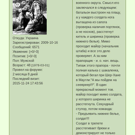
военного округа. Смысл его
заключался в следующем:
батальон выстроен на плацу,
а у каждого солдата нога
вытащена из сапога
(проверка наличия портянок,
а не носков), расстегнут
китель и ширинка (проверка
Откуда:
Украина
нижнего белья). Мимо
Зарегистрирован
: 2009-10-16
проходит майор (начальник
Сообщений:
6571
штаба) и все это дело
Уважение:
[+0/-0]
проверяет. А за ним
Позитив:
[+0/-0]
прапорщик - и. о. нач. вещь.
Пол:
Мужской
Возраст:
48
Типаж этого прапора - почти
[1978-03-01]
Провел на форуме:
полная калька с шакаленка,
2 месяца 8 дней
который бегал при Шер-Хане
Последний визит:
в Маугли."А мы пойдем на
2015-11-24 17:43:56
сеевреер!!!". В один
прекрасный момент тов.
майор походит мимо солдата,
у которого ширинка не
расстегнута. Секундный
ступор, потом команда:
- Предъявить нижнее белье,
солдат!!!
Солдат в трепете
расстегивает брюки и
демонстрирует не только