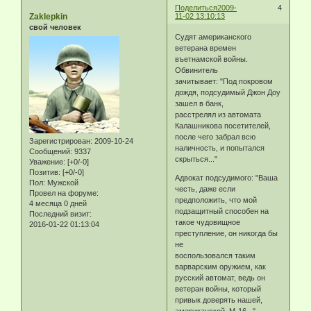
Поделиться
2009-
4
Zaklepkin
11-02 13:10:13
свой человек
Судят американского
ветерана времен
въетнамской войны.
Обвинитель
зачитывает: "Под покровом
дождя, подсудимый Джон Доу
зашел в банк,
расстрелял из автомата
Калашникова посетителей,
после чего забрал всю
Зарегистрирован
: 2009-10-24
наличность, и попытался
Сообщений:
9337
скрыться..."
Уважение:
[+0/-0]
Позитив:
[+0/-0]
Адвокат подсудимого: "Ваша
Пол:
Мужской
честь, даже если
Провел на форуме:
предположить, что мой
4 месяца 0 дней
подзащитный способен на
Последний визит:
такое чудовищное
2016-01-22 01:13:04
преступление, он никогда бы
не
воспользовался таким
варварским оружием, как
русский автомат, ведь он
ветеран войны, который
привык доверять нашей,
американской, М-16..."