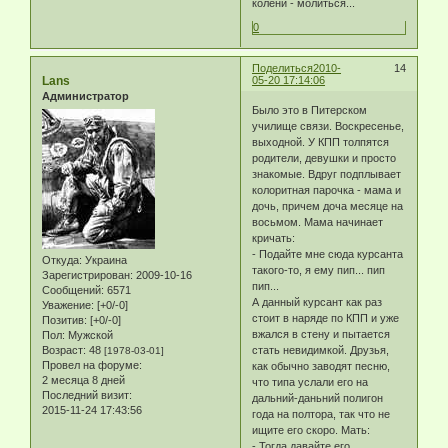
колени - молиться...
0
Поделиться
2010-
14
Lans
05-20 17:14:06
Администратор
Было это в Питерском
училище связи. Воскресенье,
выходной. У КПП толпятся
родители, девушки и просто
знакомые. Вдруг подплывает
колоритная парочка - мама и
дочь, причем доча месяце на
восьмом. Мама начинает
кричать:
- Подайте мне сюда курсанта
Откуда:
Украина
такого-то, я ему пип... пип
Зарегистрирован
: 2009-10-16
пип...
Сообщений:
6571
А данный курсант как раз
Уважение:
[+0/-0]
стоит в наряде по КПП и уже
Позитив:
[+0/-0]
вжался в стену и пытается
Пол:
Мужской
Возраст:
48
стать невидимкой. Друзья,
[1978-03-01]
Провел на форуме:
как обычно заводят песню,
2 месяца 8 дней
что типа услали его на
Последний визит:
дальний-даньний полигон
2015-11-24 17:43:56
года на полтора, так что не
ищите его скоро. Мать:
- Тогда давайте его