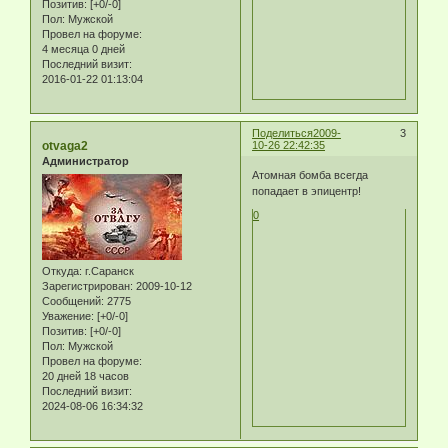
Позитив:
[+0/-0]
Пол:
Мужской
Провел на форуме:
4 месяца 0 дней
Последний визит:
2016-01-22 01:13:04
Поделиться
2009-
3
otvaga2
10-26 22:42:35
Администратор
Атомная бомба всегда
попадает в эпицентр!
0
Откуда:
г.Саранск
Зарегистрирован
: 2009-10-12
Сообщений:
2775
Уважение:
[+0/-0]
Позитив:
[+0/-0]
Пол:
Мужской
Провел на форуме:
20 дней 18 часов
Последний визит:
2024-08-06 16:34:32