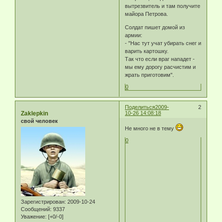
вытрезвитель и там получите
майора Петрова.
Солдат пишет домой из
армии:
- "Нас тут учат убирать снег и
варить картошку.
Так что если враг нападет -
мы ему дорогу расчистим и
жрать приготовим".
0
Поделиться
2009-
2
Zaklepkin
10-26 14:08:18
свой человек
Не много не в тему
0
Зарегистрирован
: 2009-10-24
Сообщений:
9337
Уважение:
[+0/-0]