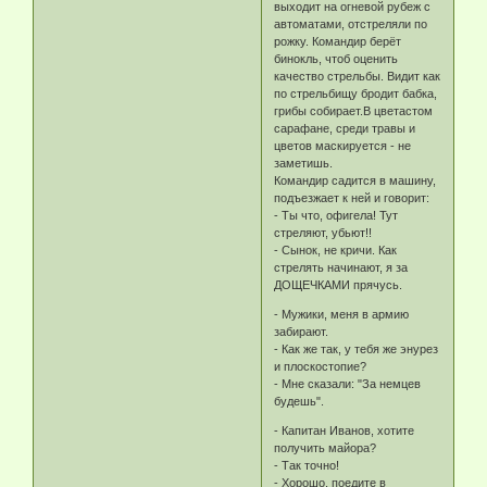
выходит на огневой рубеж с
автоматами, отстреляли по
рожку. Командир берёт
бинокль, чтоб оценить
качество стрельбы. Видит как
по стрельбищу бродит бабка,
грибы собирает.В цветастом
сарафане, среди травы и
цветов маскируется - не
заметишь.
Командир садится в машину,
подъезжает к ней и говорит:
- Ты что, офигела! Тут
стреляют, убьют!!
- Сынок, не кричи. Как
стрелять начинают, я за
ДОЩЕЧКАМИ прячусь.
- Мужики, меня в армию
забирают.
- Как же так, у тебя же энурез
и плоскостопие?
- Мне сказали: "За немцев
будешь".
- Капитан Иванов, хотите
получить майора?
- Так точно!
- Хорошо, поедите в