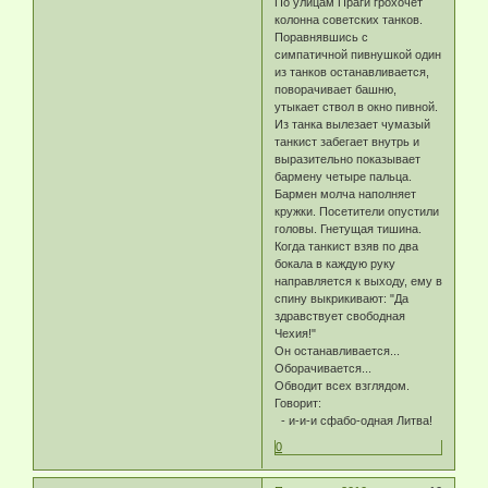
По улицам Праги грохочет
колонна советских танков.
Поравнявшись с
симпатичной пивнушкой один
из танков останавливается,
поворачивает башню,
утыкает ствол в окно пивной.
Из танка вылезает чумазый
танкист забегает внутрь и
выразительно показывает
бармену четыре пальца.
Бармен молча наполняет
кружки. Посетители опустили
головы. Гнетущая тишина.
Когда танкист взяв по два
бокала в каждую руку
направляется к выходу, ему в
спину выкрикивают: "Да
здравствует свободная
Чехия!"
Он останавливается...
Оборачивается...
Обводит всех взглядом.
Говорит:
- и-и-и сфабо-одная Литва!
0