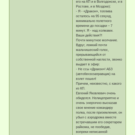
его на КП и в Волгодонске, и в
Ростове, и в Моздоке):
- Я - «Дракон», топлива
осталось на 95 секунд,
минимально полетного
времени до посадки – 7
минут. Я - над холмами.
Ваши действия?!
Почти минутное молчание.
Вдруг, ломкий почти
мальчишеский голос,
прерывающийся от
собственной наглости, звонко
выдает в эфир:
- Не ссы «Дракон»! АБЗ
(автобензозаправщик) на
взлет пошел!
Причем, неизвестно, с какого
из КП.
Евгений Яковлевич очень
обиделся. Нелицеприятно и
очень энергично высказав
свое мнение командиру
полка, после приземления, он
убыл с аэродрома вместе
встречавшим его секретарем
райкома, не пообедав,
вопреки неписанной