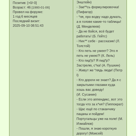
Энштейн)
Позитив:
[+0/-0]
- Зае**сь формулировочка!
Возраст:
46
[1980-01-06]
Провел на форуме:
(Пифагор)
1 год 6 месяцев
- *ля, про водку надо думать,
Последний визит:
а в голове какие-то таблицы!
2025-09-10 08:51:43
(Д. Менделеев)
- Да не бойся, всё будет
работать! (Б. Гейтс)
- Них** себе - рассказик! (Л.
Толстой)
- Кто петь не умеет? Это я
петь не умею?! (К. Лель)
- Кто пид*р? Я пид*р?
Застрелю, с*ка! (А. Пушкин)
- Живут же *лядь люди! (Петр
I)
- Кто дороги не знает? Да я с
закрытыми глазами куда
хошь вас доведу!
(И. Сусанин)
- Если это аппендикс, вот это
тогда что за х*ня? (Гиппократ)
- Щас ещё по стаканчику
пацаны и пойдем!
Португальцы уже на поле! (М.
Измайлов)
- Пошли, я знаю короткую
дорогу! (Моисей)