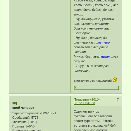
- Тебе какая, хрен, разница.
Хоть шесть, хоть семь, все
равно бить будем, деньги
гони...
- Ну, пожалуйста, умоляю
вас, скажите старому
больному человеку, вас
шестеро?
- Ну, блин, достал, да
шестеро нас,
шестеро
,
деньги гони, все равно
изобьем...
Мужик, доставая
наган
из-за
пазухи:
- Тьфу... и на этот раз
пронесло...
а наган-то семизарядный
0
Поделиться
2010-
7
iliq
03-22 17:41:38
свой человек
Один инструктор
Зарегистрирован
: 2009-10-21
рукопашного боя говорил
Сообщений:
5778
своим курсантам - "Чтобы
Уважение:
[+0/-0]
вступить в рукопашный бой
Позитив:
[+0/-0]
боец спецназа должен
Провел на форуме: