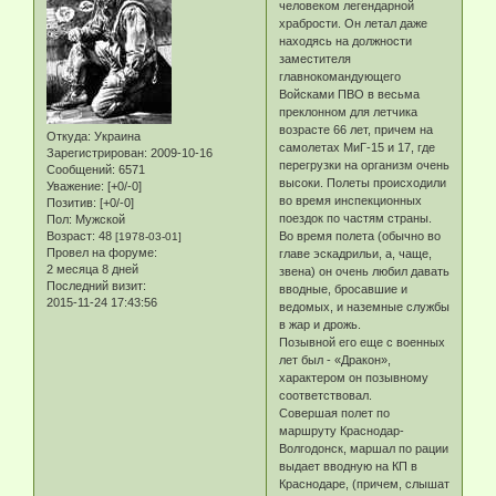
человеком легендарной
храбрости. Он летал даже
находясь на должности
заместителя
главнокомандующего
Войсками ПВО в весьма
преклонном для летчика
возрасте 66 лет, причем на
Откуда:
Украина
самолетах МиГ-15 и 17, где
Зарегистрирован
: 2009-10-16
перегрузки на организм очень
Сообщений:
6571
высоки. Полеты происходили
Уважение:
[+0/-0]
во время инспекционных
Позитив:
[+0/-0]
поездок по частям страны.
Пол:
Мужской
Возраст:
48
Во время полета (обычно во
[1978-03-01]
Провел на форуме:
главе эскадрильи, а, чаще,
2 месяца 8 дней
звена) он очень любил давать
Последний визит:
вводные, бросавшие и
2015-11-24 17:43:56
ведомых, и наземные службы
в жар и дрожь.
Позывной его еще с военных
лет был - «Дракон»,
характером он позывному
соответствовал.
Совершая полет по
маршруту Краснодар-
Волгодонск, маршал по рации
выдает вводную на КП в
Краснодаре, (причем, слышат