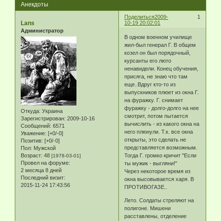
Анекдоты
Поделиться
2009-
1
Lans
10-19 20:02:01
Администратор
В одном военном училище
жил-был генерал Г. В общем
козел он был порядочный,
курсанты его люто
ненавидели. Конец обучения,
присяга, не знаю что там
еще..Вдруг кто-то из
выпускников плюет из окна Г.
на фуражку. Г. снимает
фуражку - долго-долго на нее
Откуда:
Украина
смотрит, потом пытается
Зарегистрирован
: 2009-10-16
вычислить - из какого окна на
Сообщений:
6571
него плюнули. Т.к. все окна
Уважение:
[+0/-0]
открыты, это сделать не
Позитив:
[+0/-0]
представляется возможным.
Пол:
Мужской
Возраст:
48
Тогда Г. громко кричит "Если
[1978-03-01]
Провел на форуме:
ты мужик - выгляни!"
2 месяца 8 дней
Через некоторое время из
Последний визит:
окна высовывается харя. В
2015-11-24 17:43:56
ПРОТИВОГАЗЕ..
Лето. Солдаты стреляют на
полигоне. Мишени
расставлены, отделение