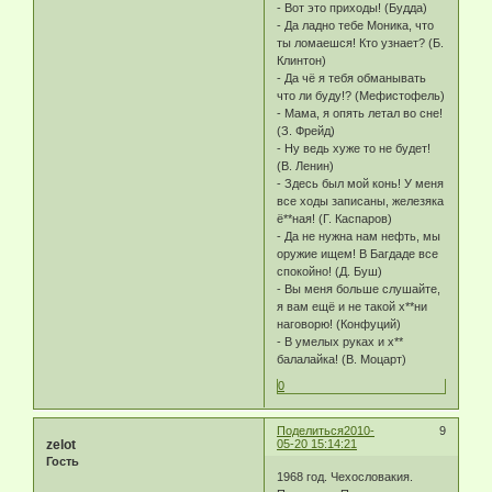
- Вот это приходы! (Будда)
- Да ладно тебе Моника, что
ты ломаешся! Кто узнает? (Б.
Клинтон)
- Да чё я тебя обманывать
что ли буду!? (Мефистофель)
- Мама, я опять летал во сне!
(З. Фрейд)
- Ну ведь хуже то не будет!
(В. Ленин)
- Здесь был мой конь! У меня
все ходы записаны, железяка
ё**ная! (Г. Каспаров)
- Да не нужна нам нефть, мы
оружие ищем! В Багдаде все
спокойно! (Д. Буш)
- Вы меня больше слушайте,
я вам ещё и не такой х**ни
наговорю! (Конфуций)
- В умелых руках и х**
балалайка! (В. Моцарт)
0
Поделиться
2010-
9
zelot
05-20 15:14:21
Гость
1968 год. Чехословакия.