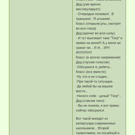
Дед (уже кричит,
жестикулирует):
- Очередью положил!.. В
траншею!.. Я штыком!..
Класс (открыли рты, смотрят
во все глаза)
Дед (кричит во всю силу):
- И тут выезжает танк "Тигр" и
прямо на меня!!! А у меня ни
гранат ни... И я!... И!!!!
И!!!!!!!!!!!!!!!
Класс (в апогее напряжения)
Дед (глухим голосом):
-Обосрался я, ребята...
Класс (все вместе):
-Ну это и не стыдно...
-При такой-то ситуации...
-Да любой бы на вашем
месте...
-Ничего себе - целый "Тигр"...
Дед (совсем тихо):
- Вы не поняли, я вот прямо
сейчас обосрался.
Вот такой анекдот из
репертуара современных
школьников... Второй
талантливее, но похабный и