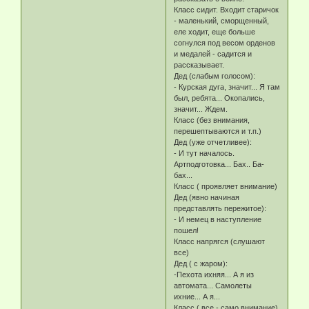
Класс сидит. Входит старичок
- маленький, сморщенный,
еле ходит, еще больше
согнулся под весом орденов
и медалей - садится и
рассказывает.
Дед (слабым голосом):
- Курская дуга, значит... Я там
был, ребята... Окопались,
значит... Ждем.
Класс (без внимания,
перешептываются и т.п.)
Дед (уже отчетливее):
- И тут началось.
Артподготовка... Бах.. Ба-
бах...
Класс ( проявляет внимание)
Дед (явно начиная
представлять пережитое):
- И немец в наступление
пошел!
Класс напрягся (слушают
все)
Дед ( с жаром):
-Пехота ихняя... А я из
автомата... Самолеты
ихние... А я...
Класс ( все - само внимание)