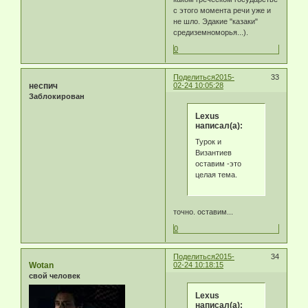
с этого момента речи уже и
не шло. Эдакие "казаки"
средиземноморья...).
0
Поделиться
2015-
33
неспич
02-24 10:05:28
Заблокирован
Lexus
написал(а):
Турок и
Византиев
оставим -это
целая тема.
точно. оставим...
0
Поделиться
2015-
34
Wotan
02-24 10:18:15
свой человек
Lexus
написал(а):