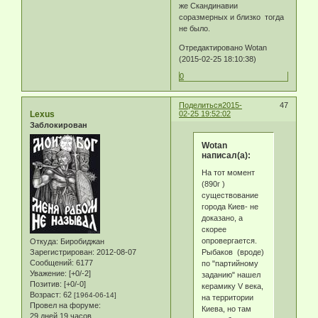
же Скандинавии
соразмерных и близко тогда
не было.
Отредактировано Wotan
(2015-02-25 18:10:38)
0
Поделиться
2015-
47
Lexus
02-25 19:52:02
Заблокирован
Wotan
написал(а):
На тот момент
(890г )
существование
города Киев- не
доказано, а
скорее
опровергается.
Откуда:
Биробиджан
Рыбаков (вроде)
Зарегистрирован
: 2012-08-07
Сообщений:
6177
по "партийному
Уважение:
[+0/-2]
заданию" нашел
Позитив:
[+0/-0]
керамику V века,
Возраст:
62
[1964-06-14]
на территории
Провел на форуме:
Киева, но там
29 дней 19 часов