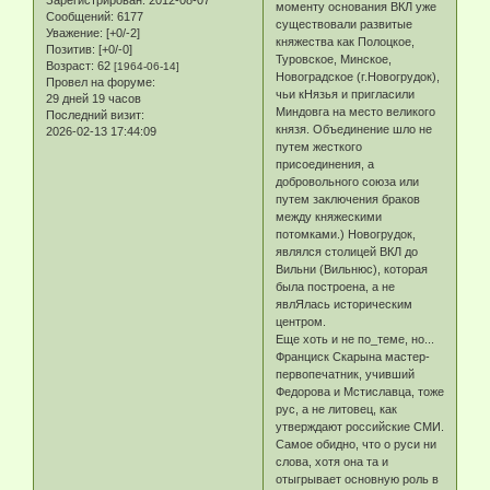
моменту основания ВКЛ уже
Сообщений:
6177
существовали развитые
Уважение:
[+0/-2]
княжества как Полоцкое,
Позитив:
[+0/-0]
Туровское, Минское,
Возраст:
62
[1964-06-14]
Новоградское (г.Новогрудок),
Провел на форуме:
чьи кНязья и пригласили
29 дней 19 часов
Миндовга на место великого
Последний визит:
князя. Объединение шло не
2026-02-13 17:44:09
путем жесткого
присоединения, а
добровольного союза или
путем заключения браков
между княжескими
потомками.) Новогрудок,
являлся столицей ВКЛ до
Вильни (Вильнюс), которая
была построена, а не
явлЯлась историческим
центром.
Еще хоть и не по_теме, но...
Франциск Скарына мастер-
первопечатник, учивший
Федорова и Мстиславца, тоже
рус, а не литовец, как
утверждают российские СМИ.
Самое обидно, что о руси ни
слова, хотя она та и
отыгрывает основную роль в