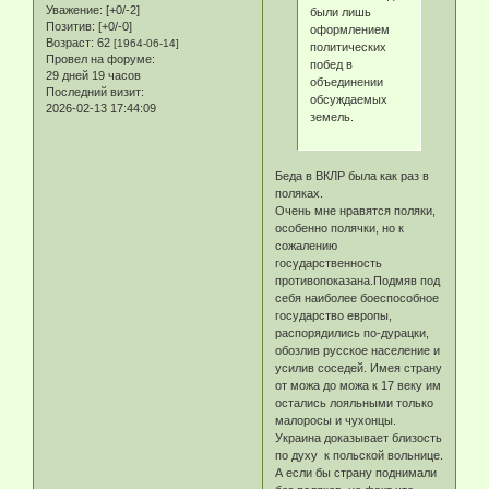
Уважение:
[+0/-2]
были лишь
Позитив:
[+0/-0]
оформлением
Возраст:
62
[1964-06-14]
политических
Провел на форуме:
побед в
29 дней 19 часов
объединении
Последний визит:
обсуждаемых
2026-02-13 17:44:09
земель.
Беда в ВКЛР была как раз в
поляках.
Очень мне нравятся поляки,
особенно полячки, но к
сожалению
государственность
противопоказана.Подмяв под
себя наиболее боеспособное
государство европы,
распорядились по-дурацки,
обозлив русское население и
усилив соседей. Имея страну
от можа до можа к 17 веку им
остались лояльными только
малоросы и чухонцы.
Украина доказывает близость
по духу к польской вольнице.
А если бы страну поднимали