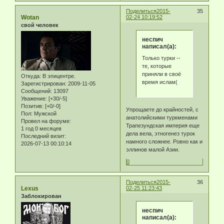
Поделиться
2015-
35
Wotan
02-24 10:19:52
свой человек
неспич
написал(а):
Только турки --
те, которые
приняли в своё
Откуда:
В эпицентре.
время ислам(
Зарегистрирован
: 2009-11-05
Сообщений:
13097
Уважение:
[+30/-5]
Позитив:
[+0/-0]
Упрощаете до крайностей, с
Пол:
Мужской
анатолийскими туркменами
Провел на форуме:
Трапезундская империя еще
1 год 0 месяцев
дела вела, этногенез турок
Последний визит:
намного сложнее. Ровно как и
2026-07-13 00:10:14
эллинов малой Азии.
0
Поделиться
2015-
36
Lexus
02-25 11:23:43
Заблокирован
неспич
написал(а):