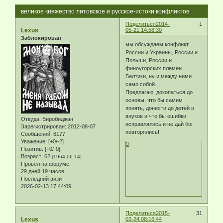
великое княжество литовское и русское-истоки конфликтов
Поделиться
2014-
1
Lexus
05-21 14:58:30
Заблокирован
мы обсуждаем конфликт
России и Украины, России и
Польши, России и
финоугорских племен
Балтики, ну и между ними
само собой.
Предлагаю докопаться до
основы, что бы самим
понять, донести до детей и
внуков и что бы ошибки
Откуда:
Биробиджан
исправлялись и не дай бог
Зарегистрирован
: 2012-08-07
повторялись!
Сообщений:
6177
Уважение:
[+0/-2]
0
Позитив:
[+0/-0]
Возраст:
62
[1964-06-14]
Провел на форуме:
29 дней 19 часов
Последний визит:
2026-02-13 17:44:09
Поделиться
2015-
31
Lexus
02-24 08:16:44