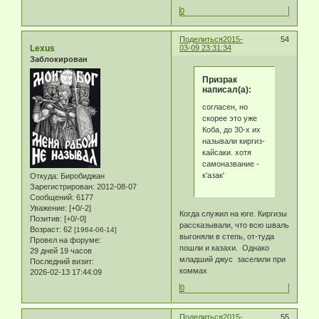
0
Поделиться
2015-
54
Lexus
03-09 23:31:34
Заблокирован
Призрак
написал(а):
согласен, но
скорее это уже
Коба, до 30-х их
называли киргиз-
кайсаки. хотя
самоназвание -
к'азак'
Откуда:
Биробиджан
Зарегистрирован
: 2012-08-07
Сообщений:
6177
Уважение:
[+0/-2]
Когда служил на юге. Киргизы
Позитив:
[+0/-0]
рассказывали, что всю шваль
Возраст:
62
[1964-06-14]
выгоняли в степь, от-туда
Провел на форуме:
пошли и казахи. Однако
29 дней 19 часов
младший джус заселили при
Последний визит:
коммах
2026-02-13 17:44:09
0
Поделиться
2015-
55