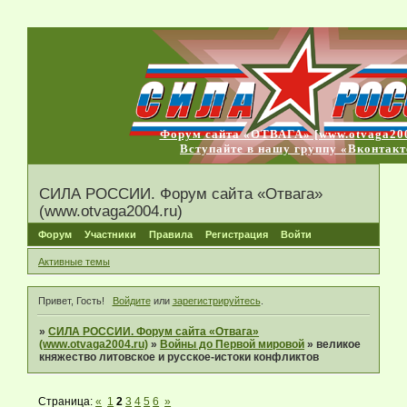
Форум сайта «ОТВАГА» [www.otvaga200
Вступайте в нашу группу «Вконтакт
СИЛА РОССИИ. Форум сайта «Отвага»
(www.otvaga2004.ru)
Форум
Участники
Правила
Регистрация
Войти
Активные темы
Привет, Гость!
Войдите
или
зарегистрируйтесь
.
»
СИЛА РОССИИ. Форум сайта «Отвага»
(www.otvaga2004.ru)
»
Войны до Первой мировой
»
великое
княжество литовское и русское-истоки конфликтов
Страница:
«
1
2
3
4
5
6
»