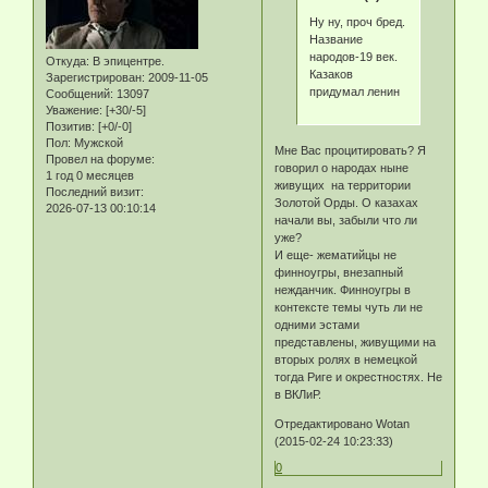
Ну ну, проч бред.
Название
народов-19 век.
Откуда:
В эпицентре.
Казаков
Зарегистрирован
: 2009-11-05
придумал ленин
Сообщений:
13097
Уважение:
[+30/-5]
Позитив:
[+0/-0]
Пол:
Мужской
Мне Вас процитировать? Я
Провел на форуме:
говорил о народах ныне
1 год 0 месяцев
живущих на территории
Последний визит:
Золотой Орды. О казахах
2026-07-13 00:10:14
начали вы, забыли что ли
уже?
И еще- жематийцы не
финноугры, внезапный
нежданчик. Финноугры в
контексте темы чуть ли не
одними эстами
представлены, живущими на
вторых ролях в немецкой
тогда Риге и окрестностях. Не
в ВКЛиР.
Отредактировано Wotan
(2015-02-24 10:23:33)
0