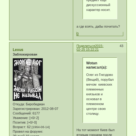
предмет еще
дискуссионный
характер носит.
а где взять, дабы почитать?
0
Поделиться
2015-
43
Lexus
02-25 15:22:21
Заблокирован
Wotan
написал(а):
Олег из Гнездово
(Вещий), порубал
мечом киевских
племенных
князьков и
основал в
племенном
Откуда:
Биробиджан
центре свою
Зарегистрирован
: 2012-08-07
Сообщений:
6177
столицу.
Уважение:
[+0/-2]
Позитив:
[+0/-0]
Возраст:
62
[1964-06-14]
На тот момент Киев был
Провел на форуме:
вторым городом после
29 дней 19 часов