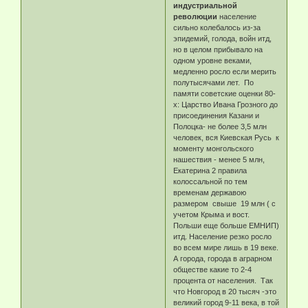
индустриальной
революции
население
сильно колебалось из-за
эпидемий, голода, войн итд,
но в целом прибывало на
одном уровне веками,
медленно росло если мерить
полутысячами лет. По
памяти советские оценки 80-
х: Царство Ивана Грозного до
присоединения Казани и
Полоцка- не более 3,5 млн
человек, вся Киевская Русь к
моменту монгольского
нашествия - менее 5 млн,
Екатерина 2 правила
колоссальной по тем
временам державою
размером свыше 19 млн ( с
учетом Крыма и вост.
Польши еще больше ЕМНИП)
итд. Население резко росло
во всем мире лишь в 19 веке.
А города, города в аграрном
обществе какие то 2-4
процента от населения. Так
что Новгород в 20 тысяч -это
великий город 9-11 века, в той