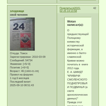
Поделиться
2015-
42
злодеище
02-25 14:13:58
свой человек
Wotan
написал(а):
О
предшествующей
Полоцкому
княжеству
исторической
формации, а
именно о балто-
Откуда:
Томск
славянской
Зарегистрирован
: 2010-03-09
Сообщений:
54734
Кривии можно
Уважение:
[+5/-0]
почитать в книге
Позитив:
[+0/-0]
2012 года.
Возраст:
46
[1980-01-06]
Е. А. ШМИДТ
Провел на форуме:
"КРИВИЧИ
1 год 6 месяцев
СМОЛЕНСКОГО
Последний визит:
ПОДНЕПРОВЬЯ
2025-09-10 08:51:43
И ПОДВИНЬЯ (в
свете
археологических
данных)"
Правда этот