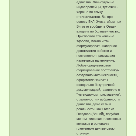
единства. Финноугры не
индоевропейцы, тут очень
хорошо по языку
отслеживается. Вы про
основу ВКЛ. Жематийцы при
Витовте вообще в Орден
входила по большей части..
Пригласили это конечно
здорово, можно и так
формулировать наверное-
десятилетия набегов и
постепенно- приглашают
налетчиков на княжение.
Любое средневековое
формирование постфактум
создавало миф исконости,
оформляло захваты
феодально безупречной
документацией, заявляло о
"легендарном приглашении",
о законности и избранности
династии, даже если в
реальности- как Олег из
Гнездово (Вещий), порубал
мечом киевских племенных
князьков и основал в
племенном центре свою
столицу.