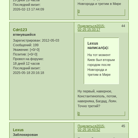
Новгорода и третим в Мире
Последний визит:
2026-02-13 17:44:09
0
Поделиться
2015-
44
Cdrt123
02-25 15:33:17
втянувшийся
Зарегистрирован
: 2012-05-03
Lexus
Сообщений:
199
написал(а):
Уважение:
[+0/-0]
Позитив:
[+0/-0]
На тот момент
Провел на форуме:
Киев был вторым
18 дней 12 часов
городом после
Последний визит:
Новгорода и
2025-05-18 20:16:18
третим в Мире
Ну первый, наверное,
Константинополь, потом,
наверняка, Багдад, Лоян.
Точно третий?
0
Поделиться
2015-
45
Lexus
02-25 16:43:52
Заблокирован