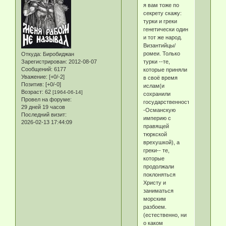
я вам тоже по
секрету скажу:
турки и греки
генетически один
и тот же народ.
Византийцы/
ромеи. Только
Откуда:
Биробиджан
турки --те,
Зарегистрирован
: 2012-08-07
Сообщений:
6177
которые приняли
Уважение:
[+0/-2]
в своё время
Позитив:
[+0/-0]
ислам(и
Возраст:
62
[1964-06-14]
сохранили
Провел на форуме:
государственность-
29 дней 19 часов
-Османскую
Последний визит:
империю с
2026-02-13 17:44:09
правящей
тюркской
врехушкой), а
греки-- те,
которые
продолжали
поклоняться
Христу и
заниматься
морским
разбоем.
(естественно, ни
о каком