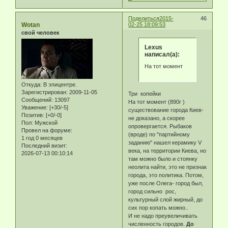
Поделиться
2015-
46
Wotan
02-25 18:09:53
свой человек
Lexus
написал(а):
На тот момент
Откуда:
В эпицентре.
Зарегистрирован
: 2009-11-05
Три копейки
Сообщений:
13097
На тот момент (890г )
Уважение:
[+30/-5]
существование города Киев-
Позитив:
[+0/-0]
не доказано, а скорее
Пол:
Мужской
опровергается. Рыбаков
Провел на форуме:
(вроде) по "партийному
1 год 0 месяцев
заданию" нашел керамику V
Последний визит:
века, на территории Киева, но
2026-07-13 00:10:14
там можно было и стоянку
неолита найти, это не признак
города, это политика. Потом,
уже после Олега- город был,
город сильно рос,
культурный слой жирный, до
сих пор копать можно..
И не надо преувеличивать
численность городов.
До