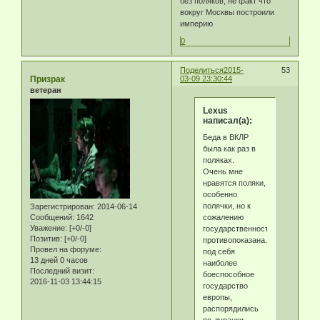
без поляков, не факт что
вокруг Москвы построили
империю
0
Поделиться
2015-
53
Призрак
03-09 23:30:44
ветеран
Lexus
написал(а):
Беда в ВКЛР
была как раз в
поляках.
Очень мне
нравятся поляки,
особенно
полячки, но к
Зарегистрирован
: 2014-06-14
сожалению
Сообщений:
1642
Уважение:
[+0/-0]
государственность
Позитив:
[+0/-0]
противопоказана.Подмяв
Провел на форуме:
под себя
13 дней 0 часов
наиболее
Последний визит:
боеспособное
2016-11-03 13:44:15
государство
европы,
распорядились