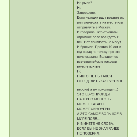
Не рыли?
Нет
Запрещено.
Если неходки идут вразрез их
или уничтожать на месте или
отправлять в Москву.
И говорила , что откопали
огромное поле боя гдето 11
век. Нот привязать не могут.
И бросили. Прошло 10 лет и
год назад по телеку про это
поле сказали. Больше чем
все европейские находки
вместе взятые
Но
НИКТО НЕ ПЫТАЛСЯ
ОПРЕДЕЛИТЬ КАК РУССКОЕ
версии( я аж похолодел...)
ЭТО ЕВРОПИОИДЫ
НАВЕРНО МОНГОЛЫ
МОЖЕТ ТАТАРЫ
МОЖЕТ ФИНОУГРЫ....
А ЭТО САМОЕ БОЛЬШОЕ В
МИРЕ ПОЛЕ....
И В ИНЕТЕ НЕ СЛОВА.
ЕСЛИ БЫ НЕ ЗНАЛ РАНЕЕ
НЕ ПОВЕРИЛ.