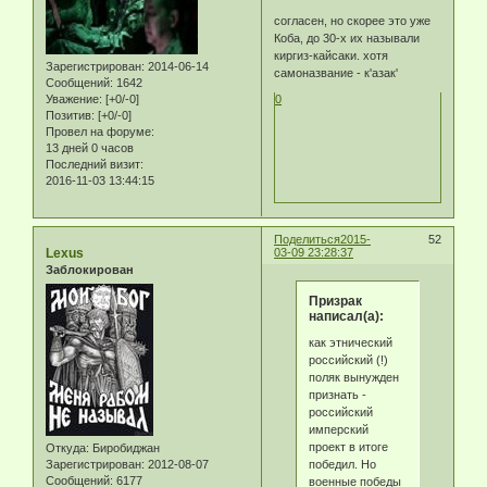
согласен, но скорее это уже
Коба, до 30-х их называли
киргиз-кайсаки. хотя
Зарегистрирован
: 2014-06-14
самоназвание - к'азак'
Сообщений:
1642
0
Уважение:
[+0/-0]
Позитив:
[+0/-0]
Провел на форуме:
13 дней 0 часов
Последний визит:
2016-11-03 13:44:15
Поделиться
2015-
52
Lexus
03-09 23:28:37
Заблокирован
Призрак
написал(а):
как этнический
российский (!)
поляк вынужден
признать -
российский
имперский
проект в итоге
Откуда:
Биробиджан
победил. Но
Зарегистрирован
: 2012-08-07
Сообщений:
6177
военные победы