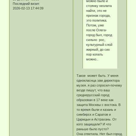
можно было и
Последний визит:
стоянку неолита
2026-02-13 17:44:09
найти, это не
признак города,
это политика.
Потом, уже
после Олега-
город был, город
сильно рос,
культурный слой
жирный, до сих
пор копать
можно..
Такое может быть. У меня
однокласнца зам директора
музея. я раз спросил-почему
везде пишут, что ваш
среднерусский город
образован в 17 веке как
защита Москвы с востока. В
то время были и казань и
симбирск и Саратов и
Царицын и Астрахань. От
кого защищали? И что
раньше было пусто?
Она ответила. Нет был город.