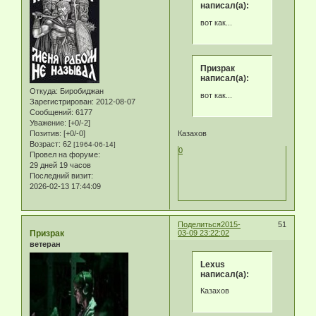
написал(а):
вот как...
Призрак
написал(а):
Откуда:
Биробиджан
вот как...
Зарегистрирован
: 2012-08-07
Сообщений:
6177
Уважение:
[+0/-2]
Позитив:
[+0/-0]
Казахов
Возраст:
62
[1964-06-14]
0
Провел на форуме:
29 дней 19 часов
Последний визит:
2026-02-13 17:44:09
Поделиться
2015-
51
Призрак
03-09 23:22:02
ветеран
Lexus
написал(а):
Казахов