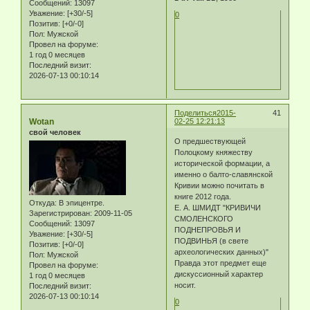
Сообщений:
13097
Уважение:
[+30/-5]
0
Позитив:
[+0/-0]
Пол:
Мужской
Провел на форуме:
1 год 0 месяцев
Последний визит:
2026-07-13 00:10:14
Поделиться
2015-
41
Wotan
02-25 12:21:13
свой человек
О предшествующей
Полоцкому княжеству
исторической формации, а
именно о балто-славянской
Кривии можно почитать в
книге 2012 года.
Откуда:
В эпицентре.
Е. А. ШМИДТ "КРИВИЧИ
Зарегистрирован
: 2009-11-05
СМОЛЕНСКОГО
Сообщений:
13097
ПОДНЕПРОВЬЯ И
Уважение:
[+30/-5]
ПОДВИНЬЯ (в свете
Позитив:
[+0/-0]
археологических данных)"
Пол:
Мужской
Правда этот предмет еще
Провел на форуме:
дискуссионный характер
1 год 0 месяцев
носит.
Последний визит:
2026-07-13 00:10:14
0