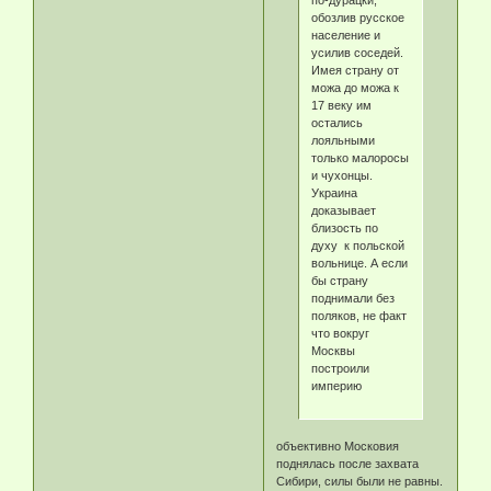
по-дурацки,
обозлив русское
население и
усилив соседей.
Имея страну от
можа до можа к
17 веку им
остались
лояльными
только малоросы
и чухонцы.
Украина
доказывает
близость по
духу к польской
вольнице. А если
бы страну
поднимали без
поляков, не факт
что вокруг
Москвы
построили
империю
объективно Московия
поднялась после захвата
Сибири, силы были не равны.