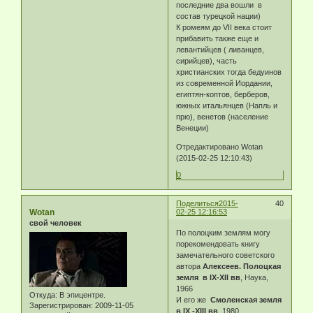
последние два вошли в
состав турецкой нации)
К ромеям до VII века стоит
прибавить также еще и
левантийцев ( ливанцев,
сирийцев), часть
христианских тогда бедуинов
из современной Иордании,
египтян-коптов, берберов,
южных итальянцев (Напль и
прю), венетов (население
Венеции)
Отредактировано Wotan
(2015-02-25 12:10:43)
0
Поделиться
2015-
40
Wotan
02-25 12:16:53
свой человек
По полоцким землям могу
порекомендовать книгу
замечательного советского
автора
Алексеев. Полоцкая
земля в IX-XII вв
, Наука,
1966
Откуда:
В эпицентре.
И его же
Смоленская земля
Зарегистрирован
: 2009-11-05
в IX -XIII вв
, 1980