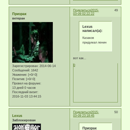
Поделиться
2015-
49
Призрак
03-09 02:22:22
ветеран
Lexus
написал(а):
Казаков
придумал ленин
вот как...
0
Зарегистрирован
: 2014-06-14
Сообщений:
1642
Уважение:
[+0/-0]
Позитив:
[+0/-0]
Провел на форуме:
13 дней 0 часов
Последний визит:
2016-11-03 13:44:15
Поделиться
2015-
50
Lexus
03-09 23:18:45
Заблокирован
Призрак