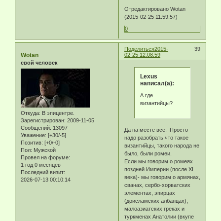
Отредактировано Wotan
(2015-02-25 11:59:57)
0
Поделиться
2015-
39
Wotan
02-25 12:08:59
свой человек
Lexus
написал(а):
А где
византийцы?
Откуда:
В эпицентре.
Зарегистрирован
: 2009-11-05
Сообщений:
13097
Да на месте все. Просто
Уважение:
[+30/-5]
надо разобрать что такое
Позитив:
[+0/-0]
византийцы, такого народа не
Пол:
Мужской
было, были ромеи.
Провел на форуме:
Если мы говорим о ромеях
1 год 0 месяцев
поздней Империи (после XI
Последний визит:
века)- мы говорим о армянах,
2026-07-13 00:10:14
сванах, сербо-хорватских
элементах, эпирцах
(доисламских албанцах),
малоазиатских греках и
туркменах Анатолии (вкупе