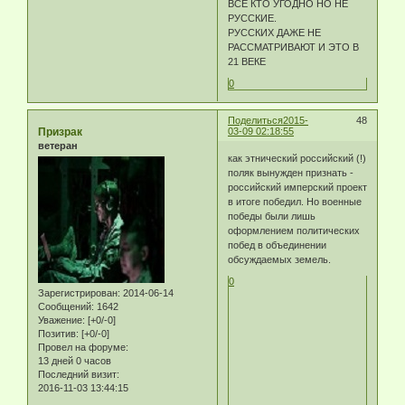
ВСЕ КТО УГОДНО НО НЕ
РУССКИЕ.
РУССКИХ ДАЖЕ НЕ
РАССМАТРИВАЮТ И ЭТО В
21 ВЕКЕ
0
Поделиться
2015-
48
Призрак
03-09 02:18:55
ветеран
как этнический российский (!)
поляк вынужден признать -
российский имперский проект
в итоге победил. Но военные
победы были лишь
оформлением политических
побед в объединении
обсуждаемых земель.
0
Зарегистрирован
: 2014-06-14
Сообщений:
1642
Уважение:
[+0/-0]
Позитив:
[+0/-0]
Провел на форуме:
13 дней 0 часов
Последний визит:
2016-11-03 13:44:15