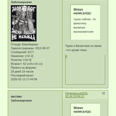
Заблокирован
Wotan
написал(а):
турок сейчас- по
фенотипу
вылитые
малоазиатские
Откуда:
Биробиджан
Турок и Византиев оставим
Зарегистрирован
: 2012-08-07
-это целая тема.
Сообщений:
6177
Уважение:
[+0/-2]
0
Позитив:
[+0/-0]
Возраст:
62
[1964-06-14]
Провел на форуме:
29 дней 19 часов
Последний визит:
2026-02-13 17:44:09
Поделиться
2015-
32
неспич
02-24 10:04:12
Заблокирован
Wotan
написал(а):