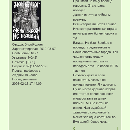
Про китай не хочу вообще
говорить. Эта страна
новодел.
Даже в их стене бойницы
вовнуть.
Вся история пишется сейчас.
Никакого развития как страна
не имела тем более пороха и
т.д.
Багдад. Не был. Вообще я
Откуда:
Биробиджан
посещал средневековые
Зарегистрирован
: 2012-08-07
Ближневосточные города. Так
Сообщений:
6177
численность люде =
Уважение:
[+0/-2]
посадочным местам на
Позитив:
[+0/-0]
ипподроме т.е. не более 10-15
Возраст:
62
[1964-06-14]
Провел на форуме:
тыс чел.
29 дней 19 часов
Поэтому даже и если
Последний визит:
поменять местами не
2026-02-13 17:44:09
принципиально. Я к другому.
Ну не могла держава вторая
или третья по численности
мира состять из диких
племен. Мы не китай не
индия. Нам иудейской
хазарией с союзником(а
может это одно иесть гос-во
Булгарией) более чем.....
0