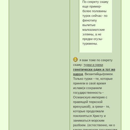
По секрету скажу
еще пример-
более половины
турок сейчас- по
фенотипу
вылитые
малоазиатские
эллины, а не
предки огузы-
туркмены.
я вам тоже по секрету
скажу:
турки и греки
генетически один и тот же
народ
. Византийцы/ромеи.
Только турки --те, которые
приняли в своё время
ислам(и сохранили
государственность--
Османскую империю с
правящей тюркской
врехушкой), а греки-- те,
которые продолжали
поклоняться Христу и
заниматься морским
разбоем. (естественно, ни о
каком греческом государстве