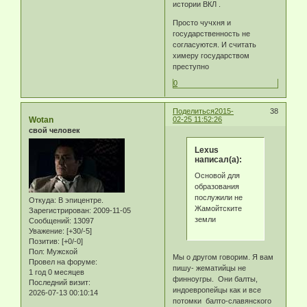
истории ВКЛ .
Просто чучхня и
государственность не
согласуются. И считать
химеру государством
преступно
0
Поделиться
2015-
38
Wotan
02-25 11:52:26
свой человек
Lexus
написал(а):
Основой для
образования
послужили не
Откуда:
В эпицентре.
Жамойтските
Зарегистрирован
: 2009-11-05
земли
Сообщений:
13097
Уважение:
[+30/-5]
Позитив:
[+0/-0]
Пол:
Мужской
Мы о другом говорим. Я вам
Провел на форуме:
пишу- жематийцы не
1 год 0 месяцев
финноугры. Они балты,
Последний визит:
индоевропейцы как и все
2026-07-13 00:10:14
потомки балто-славянского