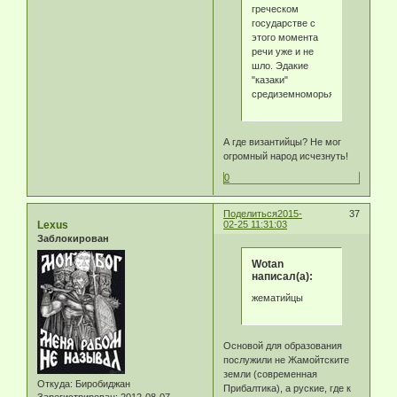
греческом
государстве с
этого момента
речи уже и не
шло. Эдакие
"казаки"
средиземноморья...).
А где византийцы? Не мог
огромный народ исчезнуть!
0
Поделиться
2015-
37
Lexus
02-25 11:31:03
Заблокирован
Wotan
написал(а):
жематийцы
Основой для образования
послужили не Жамойтските
земли (современная
Откуда:
Биробиджан
Прибалтика), а руские, где к
Зарегистрирован
: 2012-08-07