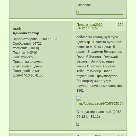
Спасибо!
0
Поделиться
2012-
124
maik
04-12 14:38:57
Администратор
сейчас по каналу культура
Зарегистрирован
: 2009-10-20
идет х.ф. "Планета бурь" (по
Сообщений:
34721
повести А. Казанцева). В
Уважение:
[+0/-0]
ролях: Владимир Емельянов,
Позитив:
[+3/-0]
Георгий Жженов, Геннадий
Пол:
Мужской
Вернов, Юрий Саранцев,
Провел на форуме:
7 месяцев 16 дней
Кюнна Игнатова, Георгий
Последний визит:
Тейх. Режиссер: Павел
2026-07-13 10:41:58
Клушанцев. Производство:
Ленинградская студия
научно-популярных фильмов
1961
Отредактировано maik (2012-
04-12 14:39:12)
0