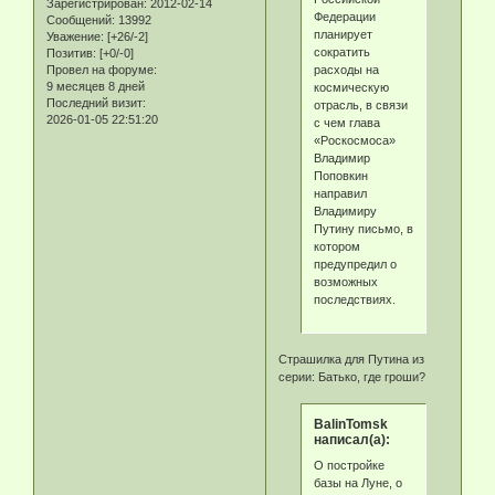
Зарегистрирован
: 2012-02-14
Федерации
Сообщений:
13992
планирует
Уважение:
[+26/-2]
сократить
Позитив:
[+0/-0]
расходы на
Провел на форуме:
9 месяцев 8 дней
космическую
Последний визит:
отрасль, в связи
2026-01-05 22:51:20
с чем глава
«Роскосмоса»
Владимир
Поповкин
направил
Владимиру
Путину письмо, в
котором
предупредил о
возможных
последствиях.
Страшилка для Путина из
серии: Батько, где гроши?
BalinTomsk
написал(а):
О постройке
базы на Луне, о