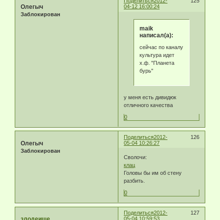
Поделиться
2012-
125
Олегыч
04-12 16:00:24
Заблокирован
maik
написал(а):
сейчас по каналу
культура идет
х.ф. "Планета
бурь"
у меня есть дивидюк
отличного качества
0
Поделиться
2012-
126
Олегыч
05-04 10:26:27
Заблокирован
Сволочи:
клац
Головы бы им об стену
разбить.
0
Поделиться
2012-
127
злодеище
05-04 10:59:53