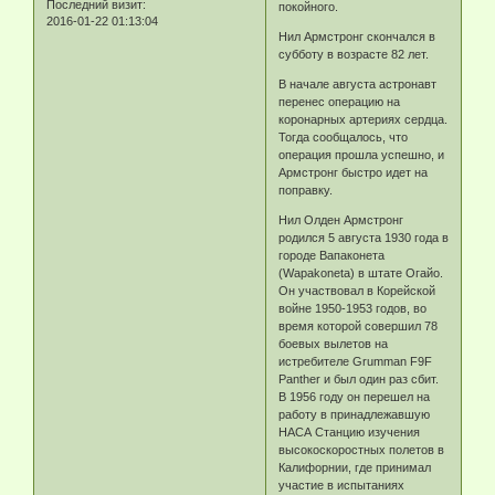
Последний визит:
покойного.
2016-01-22 01:13:04
Нил Армстронг скончался в
субботу в возрасте 82 лет.
В начале августа астронавт
перенес операцию на
коронарных артериях сердца.
Тогда сообщалось, что
операция прошла успешно, и
Армстронг быстро идет на
поправку.
Нил Олден Армстронг
родился 5 августа 1930 года в
городе Вапаконета
(Wapakoneta) в штате Огайо.
Он участвовал в Корейской
войне 1950-1953 годов, во
время которой совершил 78
боевых вылетов на
истребителе Grumman F9F
Panther и был один раз сбит.
В 1956 году он перешел на
работу в принадлежавшую
НАСА Станцию изучения
высокоскоростных полетов в
Калифорнии, где принимал
участие в испытаниях