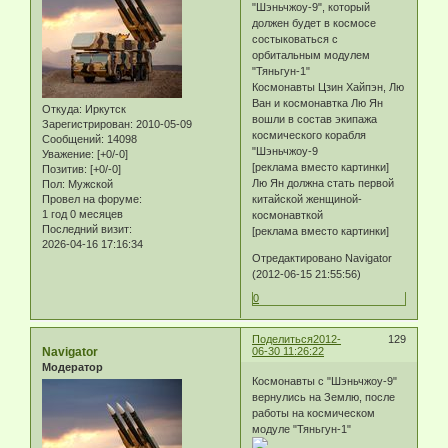
"Шэньчжоу-9", который
должен будет в космосе
состыковаться с
орбитальным модулем
"Тяньгун-1"
Космонавты Цзин Хайпэн, Лю
Ван и космонавтка Лю Ян
Откуда:
Иркутск
вошли в состав экипажа
Зарегистрирован
: 2010-05-09
космического корабля
Сообщений:
14098
"Шэньчжоу-9
Уважение:
[+0/-0]
[реклама вместо картинки]
Позитив:
[+0/-0]
Лю Ян должна стать первой
Пол:
Мужской
Провел на форуме:
китайской женщиной-
1 год 0 месяцев
космонавткой
Последний визит:
[реклама вместо картинки]
2026-04-16 17:16:34
Отредактировано Navigator
(2012-06-15 21:55:56)
0
Поделиться
2012-
129
Navigator
06-30 11:26:22
Модератор
Космонавты с "Шэньчжоу-9"
вернулись на Землю, после
работы на космическом
модуле "Тяньгун-1"