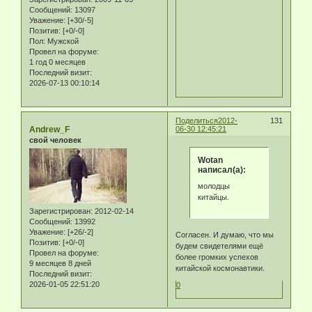
Сообщений:
13097
Уважение:
[+30/-5]
Позитив:
[+0/-0]
Пол:
Мужской
Провел на форуме:
1 год 0 месяцев
Последний визит:
2026-07-13 00:10:14
Поделиться
2012-
131
Andrew_F
06-30 12:45:21
свой человек
Wotan
написал(а):
молодцы
китайцы.
Зарегистрирован
: 2012-02-14
Сообщений:
13992
Уважение:
[+26/-2]
Согласен. И думаю, что мы
Позитив:
[+0/-0]
будем свидетелями ещё
Провел на форуме:
более громких успехов
9 месяцев 8 дней
китайской космонавтики.
Последний визит:
2026-01-05 22:51:20
0