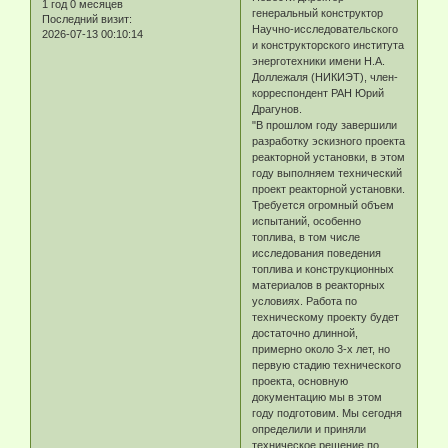
1 год 0 месяцев
генеральный конструктор
Последний визит:
Научно-исследовательского
2026-07-13 00:10:14
и конструкторского института
энерготехники имени Н.А.
Доллежаля (НИКИЭТ), член-
корреспондент РАН Юрий
Драгунов.
"В прошлом году завершили
разработку эскизного проекта
реакторной установки, в этом
году выполняем технический
проект реакторной установки.
Требуется огромный объем
испытаний, особенно
топлива, в том числе
исследования поведения
топлива и конструкционных
материалов в реакторных
условиях. Работа по
техническому проекту будет
достаточно длинной,
примерно около 3-х лет, но
первую стадию технического
проекта, основную
документацию мы в этом
году подготовим. Мы сегодня
определили и приняли
техническое решение по