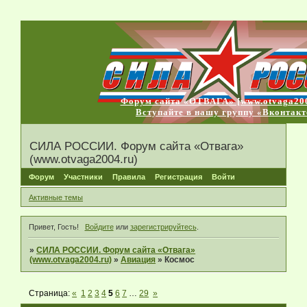
Форум сайта «ОТВАГА» [www.otvaga200
Вступайте в нашу группу «Вконтакт
СИЛА РОССИИ. Форум сайта «Отвага»
(www.otvaga2004.ru)
Форум
Участники
Правила
Регистрация
Войти
Активные темы
Привет, Гость!
Войдите
или
зарегистрируйтесь
.
»
СИЛА РОССИИ. Форум сайта «Отвага»
(www.otvaga2004.ru)
»
Авиация
»
Космос
Страница:
«
1
2
3
4
5
6
7
…
29
»