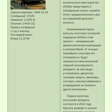
космического пространства
(NASA) представило в
понедельник корпус корабля
Зарегистрирован
: 2009-10-19
Orion, предназначенного для
Сообщений:
37225
исследований дальнего
Уважение:
[+129/-4]
космоса.
Позитив:
[+443/-21]
Провел на форуме:
Алюминиевый корпус
1 год 2 месяца
капсулы изготовил основной
Последний визит:
подрядчик NASA в этом
Вчера 21:19:48
проекте – американская
авиакосмическая корпорация
Lockheed-Martin. В течение
ближайших полутора лет
специалисты будут
заниматься окончательной
сборкой пилотируемого
аппарата: на нем будут
установлены двигатели,
тепловая защита, авионика,
системы электроснабжения и
возвращения на Землю и
другие механизмы.
Первое полетное
испытание аппарата
состоится в 2014 году.
Капсулу выведет в космос