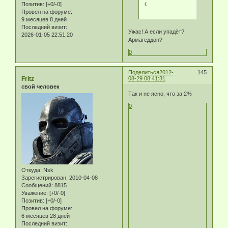
г.
Позитив:
[+0/-0]
Провел на форуме:
9 месяцев 8 дней
Последний визит:
Ужас! А если упадёт?
2026-01-05 22:51:20
Армагеддон?
0
Поделиться
2012-
145
Fritz
08-29 08:41:31
свой человек
Так и не ясно, что за 2%
0
Откуда:
Nsk
Зарегистрирован
: 2010-04-08
Сообщений:
8815
Уважение:
[+0/-0]
Позитив:
[+0/-0]
Провел на форуме:
6 месяцев 28 дней
Последний визит: