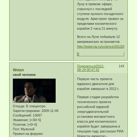
Луну в прямом эфире,
спрыгнул с последней
ступени лунного посадочного
модуля. Армстронг провел за
пределами космического
корабля 2 часа 21 минуту.
Всего на Луне побывали 12
американских астронавтов.
http://www.ria.ru/science/20120826/730
0
Поделиться
2012-
143
Wotan
08-29 00:47:42
свой человек
Первую часть проекта
ядерного двигателя для
корабля завершат в 2012 г.
Первая стадия разработки
технического проекта
Откуда:
В эпицентре.
российской ядерной
Зарегистрирован
: 2009-11-05
энергодвигательной
Сообщений:
13097
установки мегаваттного
Уважение:
[+30/-5]
класса для космического
Позитив:
[+0/-0]
корабля будет завершена в
Пол:
Мужской
текущем году, рассказал РИА
Провел на форуме:
Новости директор -