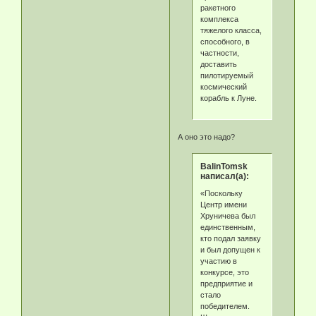
ракетного
комплекса
тяжелого класса,
способного, в
частности,
доставить
пилотируемый
космический
корабль к Луне.
А оно это надо?
BalinTomsk
написал(а):
«Поскольку
Центр имени
Хруничева был
единственным,
кто подал заявку
и был допущен к
участию в
конкурсе, это
предприятие и
стало
победителем.