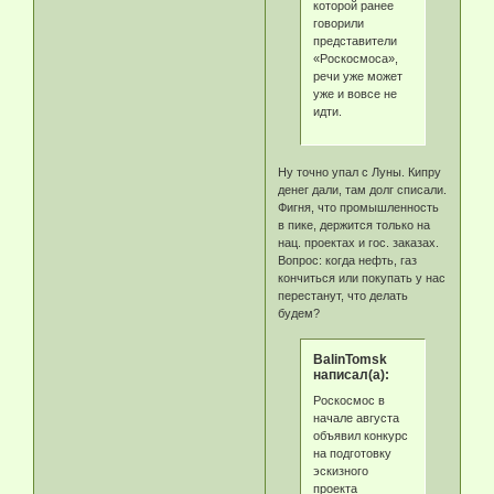
которой ранее
говорили
представители
«Роскосмоса»,
речи уже может
уже и вовсе не
идти.
Ну точно упал с Луны. Кипру
денег дали, там долг списали.
Фигня, что промышленность
в пике, держится только на
нац. проектах и гос. заказах.
Вопрос: когда нефть, газ
кончиться или покупать у нас
перестанут, что делать
будем?
BalinTomsk
написал(а):
Роскосмос в
начале августа
объявил конкурс
на подготовку
эскизного
проекта