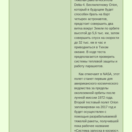
тяжелая ракета-носитель
Delta-4. Беспилотному Orion,
который в будущем будет
способен брать на борт
четырех астронавтов,
предстоит совершить два
витка вокруг Земли по орбите
высотой до 5,6 тыс. км, затем
совершить спуск на скорости
до 32 тыс. км в час и
приводниться в Тихом
океане. В ходе теста
предполагается проверить
системы тепловой защиты и
работу парашютов.
Как отмечают в NASA, этот
полет станет первым для
американского космического
ведомства за пределы
околоземной орбиты после
лунной миссии 1972 года.
Второй тестовый полет Orion
запланирован на 2017 год и
будет осуществлен с
помощью разрабатываемой
тяжелой ракеты, получившей
пока рабочее название
«Система запуска в космос».