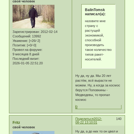
свой человек
BalinTomsk
написал(а):
назовите мне
страну с
растущей
Зарегистрирован
: 2012-02-14
экономикой,
Сообщений:
13992
способной
Уважение:
[+26/-2]
производить
Позитив:
[+0/-0]
такое количество
Провел на форуме:
9 месяцев 8 дней
типов ракет-
Последний визит:
носителей.
2026-01-05 22:51:20
Ну да, ну да. Мы 20 лет
растём, всё вырасти не
можем. Ну, а когда за космос
берутся Поповкины -
Медведевы, то пропал
космос
0
Поделиться
2012-
140
Fritz
08-22 13:10:01
свой человек
Ну да, а до них то он цвел и