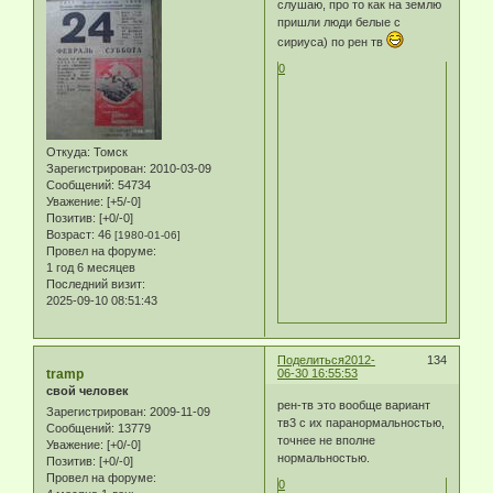
слушаю, про то как на землю
пришли люди белые с
сириуса) по рен тв
0
Откуда:
Томск
Зарегистрирован
: 2010-03-09
Сообщений:
54734
Уважение:
[+5/-0]
Позитив:
[+0/-0]
Возраст:
46
[1980-01-06]
Провел на форуме:
1 год 6 месяцев
Последний визит:
2025-09-10 08:51:43
Поделиться
2012-
134
tramp
06-30 16:55:53
свой человек
рен-тв это вообще вариант
Зарегистрирован
: 2009-11-09
тв3 с их паранормальностью,
Сообщений:
13779
точнее не вполне
Уважение:
[+0/-0]
нормальностью.
Позитив:
[+0/-0]
Провел на форуме:
0