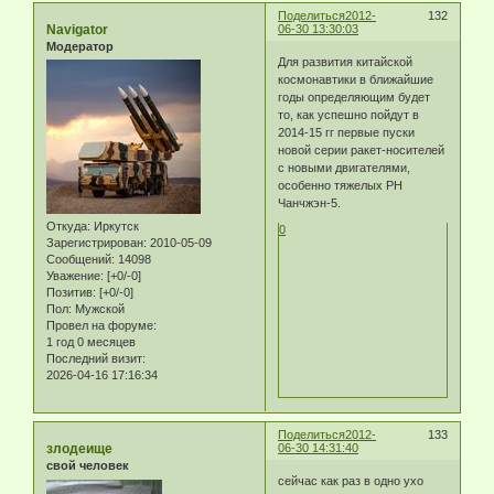
Поделиться
2012-
132
Navigator
06-30 13:30:03
Модератор
Для развития китайской
космонавтики в ближайшие
годы определяющим будет
то, как успешно пойдут в
2014-15 гг первые пуски
новой серии ракет-носителей
с новыми двигателями,
особенно тяжелых РН
Чанчжэн-5.
Откуда:
Иркутск
0
Зарегистрирован
: 2010-05-09
Сообщений:
14098
Уважение:
[+0/-0]
Позитив:
[+0/-0]
Пол:
Мужской
Провел на форуме:
1 год 0 месяцев
Последний визит:
2026-04-16 17:16:34
Поделиться
2012-
133
злодеище
06-30 14:31:40
свой человек
сейчас как раз в одно ухо