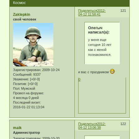
Космос
Поделиться
2012-
121
Zaklepkin
04-12 11:58:41
свой человек
Олегыч
написал(а):
у меня еще
сегодня 10 лет
как с женой
познакомился.
Зарегистрирован
: 2009-10-24
и вас с праздником
Сообщений:
9337
Уважение:
[+0/-0]
0
Позитив:
[+0/-0]
Пол:
Мужской
Провел на форуме:
4 месяца 0 дней
Последний визит:
2016-01-22 01:13:04
Поделиться
2012-
122
maik
04-12 13:06:38
Администратор
Зарегистрирован
: 2009-10-20