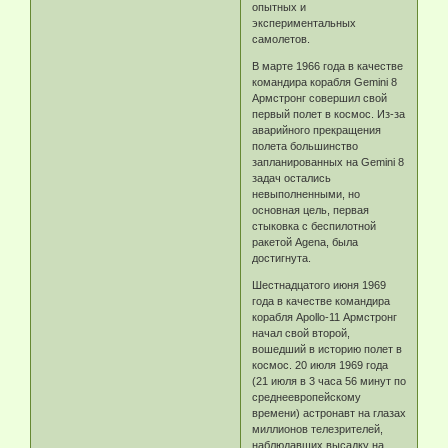
опытных и
экспериментальных
самолетов.
В марте 1966 года в качестве
командира корабля Gemini 8
Армстронг совершил свой
первый полет в космос. Из-за
аварийного прекращения
полета большинство
запланированных на Gemini 8
задач остались
невыполненными, но
основная цель, первая
стыковка с беспилотной
ракетой Agena, была
достигнута.
Шестнадцатого июня 1969
года в качестве командира
корабля Apollo-11 Армстронг
начал свой второй,
вошедший в историю полет в
космос. 20 июля 1969 года
(21 июля в 3 часа 56 минут по
среднеевропейскому
времени) астронавт на глазах
миллионов телезрителей,
наблюдавших высадку на