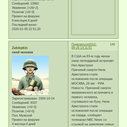
Сообщений:
13992
Уважение:
[+26/-2]
Позитив:
[+0/-0]
Провел на форуме:
9 месяцев 8 дней
Последний визит:
2026-01-05 22:51:20
Поделиться
2012-
142
Zaklepkin
08-26 13:11:51
свой человек
В США на 83-м году жизни
умер легендарный астронавт
Нил Армстронг
Причиной смерти Нила
Армстронга стали
осложнения после операции
МОСКВА, 26 авг - РИА
Новости. Причиной смерти
американского астронавта и
первого человека,
Зарегистрирован
: 2009-10-24
ступившего на Луну, Нила
Сообщений:
9337
Армстронга стали
Уважение:
[+0/-0]
осложнения после операции
Позитив:
[+0/-0]
на сердце, сообщает
Пол:
Мужской
телеканал NBC News со
Провел на форуме:
4 месяца 0 дней
ссылкой на заявление семьи