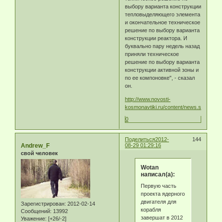
выбору варианта конструкции
тепловыделяющего элемента
и окончательное техническое
решение по выбору варианта
конструкции реактора. И
буквально пару недель назад
приняли техническое
решение по выбору варианта
конструкции активной зоны и
по ее компоновке", - сказал
он.
http://www.novosti-
kosmonavtiki.ru/content/news.shtml
0
Поделиться
2012-
144
Andrew_F
08-29 01:29:16
свой человек
Wotan
написал(а):
Первую часть
проекта ядерного
двигателя для
Зарегистрирован
: 2012-02-14
корабля
Сообщений:
13992
завершат в 2012
Уважение:
[+26/-2]