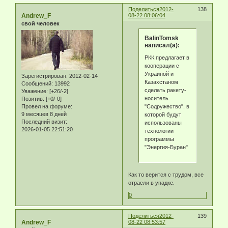
Поделиться
2012-
138
Andrew_F
08-22 08:06:04
свой человек
BalinTomsk
написал(а):
РКК предлагает в
кооперации с
Украиной и
Зарегистрирован
: 2012-02-14
Казахстаном
Сообщений:
13992
сделать ракету-
Уважение:
[+26/-2]
носитель
Позитив:
[+0/-0]
"Содружество", в
Провел на форуме:
9 месяцев 8 дней
которой будут
Последний визит:
использованы
2026-01-05 22:51:20
технологии
программы
"Энергия-Буран"
Как то верится с трудом, все
отрасли в упадке.
0
Поделиться
2012-
139
Andrew_F
08-22 08:53:57