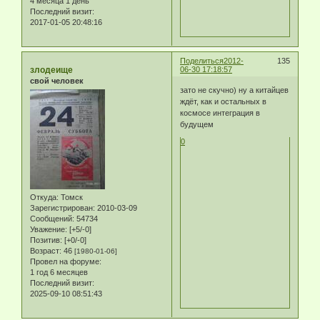
4 месяца 1 день
Последний визит:
2017-01-05 20:48:16
Поделиться
2012-
135
злодеище
06-30 17:18:57
свой человек
зато не скучно) ну а китайцев
ждёт, как и остальных в
космосе интеграция в
будущем
0
Откуда:
Томск
Зарегистрирован
: 2010-03-09
Сообщений:
54734
Уважение:
[+5/-0]
Позитив:
[+0/-0]
Возраст:
46
[1980-01-06]
Провел на форуме:
1 год 6 месяцев
Последний визит:
2025-09-10 08:51:43