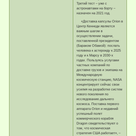
Третий тест – уже с
астронавтами на борту –
назначен на 2021 год.
«Доставка капсулы Orion в
Центр Кеннеди является
важным шагом в
осуществлении задачи,
поставленной президентом
(Бараком Обамой): послать
человека к астероиду к 2025
году и к Марсу в 2030-х
годах. Пользуясь услугами
частных компаний по
доставке грузов и экипажа на
Международную
космическую станцию, NASA
концентрирует сейчас свои
усилия на разработке систем
нового поколения по
исследованию дальнего
космоса. Поставка первого
аппарата Orion и недавний
успешный полет
коммерческого корабля
Dragon свидетельствуют о
том, что космическая
стратегия США работает», –