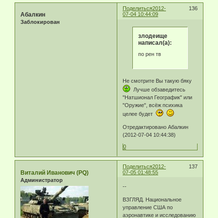
Поделиться
2012-
136
Абалкин
07-04 10:44:09
Заблокирован
злодеище
написал(а):
по рен тв
Не смотрите Вы такую бяку
Лучше обзаведитесь
"Натшионал Географик" или
"Оружие", всёж психика
целее будет
Отредактировано Абалкин
(2012-07-04 10:44:38)
0
Поделиться
2012-
137
Виталий Иванович (PQ)
07-05 01:48:55
Администратор
--
ВЗГЛЯД. Национальное
управление США по
аэронавтике и исследованию