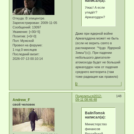
написал(а):
Ужас! А если
упадёт?
Армагеддон?
Откуда:
В эпицентре.
Зарегистрирован
: 2009-11-05
Сообщений:
13097
Уважение:
[+30/-5]
Даже при ядерной войне
Позитив:
[+0/-0]
Армагеддона может не быть
Пол:
Мужской
(если не верить свято в
Провел на форуме:
распиариное "Чудо Ядерной
1 год 0 месяцев
Зимы"(с)). При падении
Последний визит:
небольшого двигателя-
2026-07-13 00:10:14
атомохода будет не больший
армагеддон чем от падения
среднего метеорита (там
тоже радиация как правило)
0
Поделиться
2012-
148
Andrew_F
09-11 08:46:48
свой человек
BalinTomsk
написал(а):
Министерство
финансов
Российской