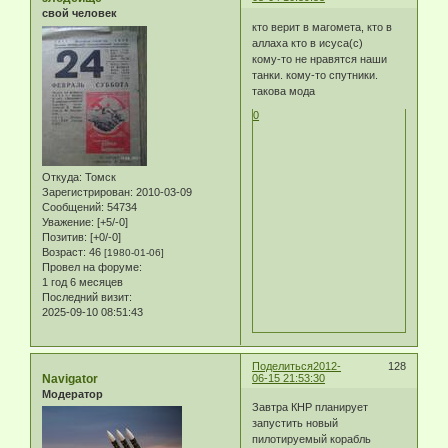
свой человек
кто верит в магомета, кто в
аллаха кто в исуса(с)
кому-то не нравятся наши
танки. кому-то спутники.
такова мода
0
Откуда:
Томск
Зарегистрирован
: 2010-03-09
Сообщений:
54734
Уважение:
[+5/-0]
Позитив:
[+0/-0]
Возраст:
46
[1980-01-06]
Провел на форуме:
1 год 6 месяцев
Последний визит:
2025-09-10 08:51:43
Поделиться
2012-
128
Navigator
06-15 21:53:30
Модератор
Завтра КНР планирует
запустить новый
пилотируемый корабль