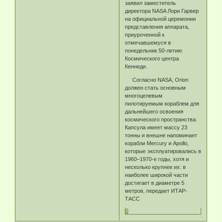
заявил заместитель
директора NASA Лори Гарвер
на официальной церемонии
представления аппарата,
приуроченной к
отмечавшемуся в
понедельник 50-летию
Космического центра
Кеннеди.
Согласно NASA, Orion
должен стать основным
многоцелевым
пилотируемым кораблем для
дальнейшего освоения
космического пространства.
Капсула имеет массу 23
тонны и внешне напоминает
корабли Mercury и Apollo,
которые эксплуатировались в
1960–1970-е годы, хотя и
несколько крупнее их: в
наиболее широкой части
достигает в диаметре 5
метров, передает ИТАР-
ТАСС
0