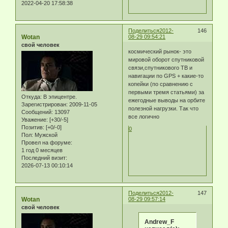
2022-04-20 17:58:38
Поделиться
2012-
146
Wotan
08-29 09:54:21
свой человек
космический рынок- это
мировой оборот спутниковой
связи,спутникового ТВ и
навигации по GPS + какие-то
копейки (по сравнению с
первыми тремя статьями) за
Откуда:
В эпицентре.
ежегодные выводы на орбите
Зарегистрирован
: 2009-11-05
полезной нагрузки. Так что
Сообщений:
13097
все логично
Уважение:
[+30/-5]
Позитив:
[+0/-0]
0
Пол:
Мужской
Провел на форуме:
1 год 0 месяцев
Последний визит:
2026-07-13 00:10:14
Поделиться
2012-
147
Wotan
08-29 09:57:14
свой человек
Andrew_F