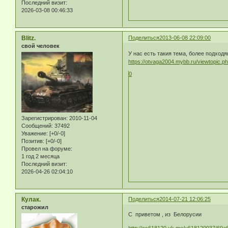
Последний визит:
2026-03-08 00:46:33
Blitz.
Поделиться
2013-06-08 22:09:00
свой человек
У нас есть такия тема, более подход
https://otvaga2004.mybb.ru/viewtopic.
0
Зарегистрирован
: 2010-11-04
Сообщений:
37492
Уважение:
[+0/-0]
Позитив:
[+0/-0]
Провел на форуме:
1 год 2 месяца
Последний визит:
2026-04-26 02:04:10
Кулак.
Поделиться
2014-07-21 12:06:25
старожил
С приветом , из Белорусии
http://cs618120.vk.me/v618120037/69