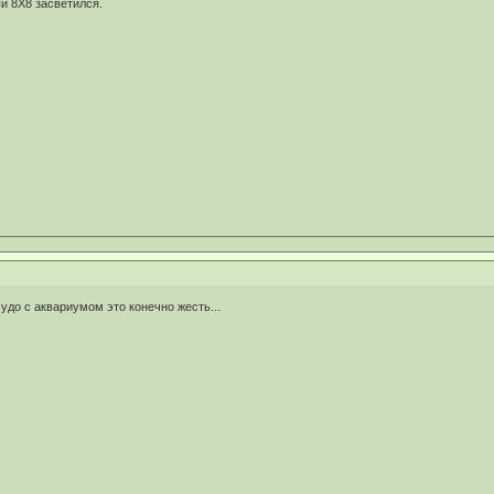
й 8Х8 засветился.
удо с аквариумом это конечно жесть...