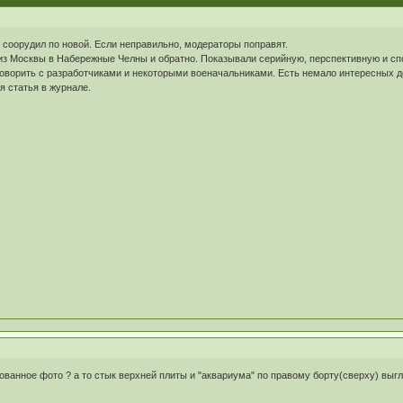
 соорудил по новой. Если неправильно, модераторы поправят.
из Москвы в Набережные Челны и обратно. Показывали серийную, перспективную и сп
оговорить с разработчиками и некоторыми военачальниками. Есть немало интересных 
я статья в журнале.
рованное фото ? а то стык верхней плиты и "аквариума" по правому борту(сверху) выг