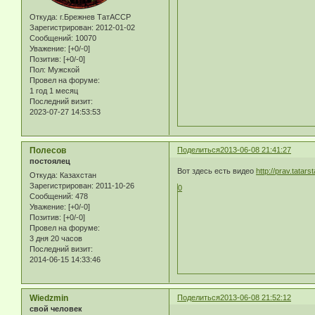
Откуда:
г.Брежнев ТатАССР
Зарегистрирован
: 2012-01-02
Сообщений:
10070
Уважение:
[+0/-0]
Позитив:
[+0/-0]
Пол:
Мужской
Провел на форуме:
1 год 1 месяц
Последний визит:
2023-07-27 14:53:53
Полесов
Поделиться
2013-06-08 21:41:27
постоялец
Вот здесь есть видео
http://prav.tatar
Откуда:
Казахстан
Зарегистрирован
: 2011-10-26
0
Сообщений:
478
Уважение:
[+0/-0]
Позитив:
[+0/-0]
Провел на форуме:
3 дня 20 часов
Последний визит:
2014-06-15 14:33:46
Wiedzmin
Поделиться
2013-06-08 21:52:12
свой человек