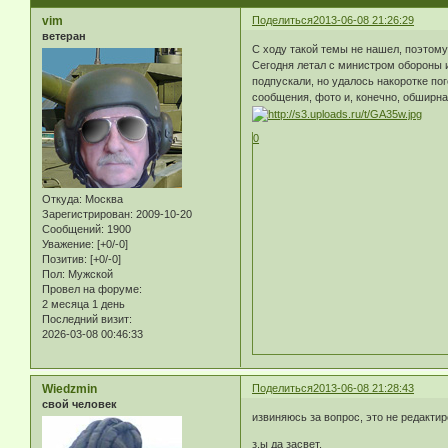
vim
Поделиться
2013-06-08 21:26:29
ветеран
С ходу такой темы не нашел, поэтому
Сегодня летал с министром обороны 
подпускали, но удалось накоротке п
сообщения, фото и, конечно, обширна
0
Откуда:
Москва
Зарегистрирован
: 2009-10-20
Сообщений:
1900
Уважение:
[+0/-0]
Позитив:
[+0/-0]
Пол:
Мужской
Провел на форуме:
2 месяца 1 день
Последний визит:
2026-03-08 00:46:33
Wiedzmin
Поделиться
2013-06-08 21:28:43
свой человек
извиняюсь за вопрос, это не редакти
з.ы да засвет.