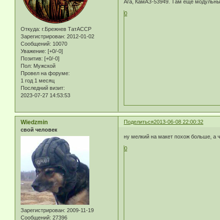
Ага, КамАЗ-53949. Там еще модульны
0
Откуда:
г.Брежнев ТатАССР
Зарегистрирован
: 2012-01-02
Сообщений:
10070
Уважение:
[+0/-0]
Позитив:
[+0/-0]
Пол:
Мужской
Провел на форуме:
1 год 1 месяц
Последний визит:
2023-07-27 14:53:53
Wiedzmin
Поделиться
2013-06-08 22:00:32
свой человек
ну мелкий на макет похож больше, а ч
0
Зарегистрирован
: 2009-11-19
Сообщений:
27396