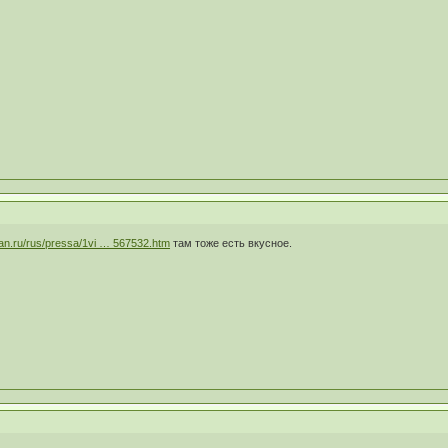
stan.ru/rus/pressa/1vi … 567532.htm
там тоже есть вкусное.