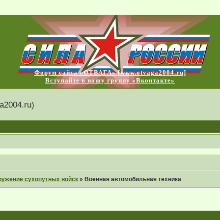
Форум сайта «ОТВАГА» [www.otvaga2004.ru]
Вступайте в нашу группу «Вконтакте»
2004.ru)
ружение сухопутных войск
»
Военная автомобильная техника