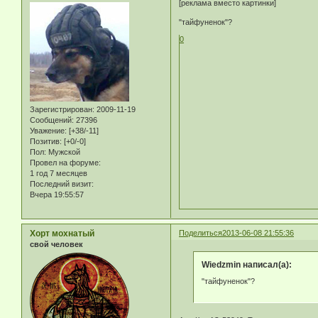
[реклама вместо картинки]
"тайфуненок"?
0
Зарегистрирован
: 2009-11-19
Сообщений:
27396
Уважение:
[+38/-11]
Позитив:
[+0/-0]
Пол:
Мужской
Провел на форуме:
1 год 7 месяцев
Последний визит:
Вчера 19:55:57
Хорт мохнатый
Поделиться
2013-06-08 21:55:36
свой человек
Wiedzmin написал(а):
"тайфуненок"?