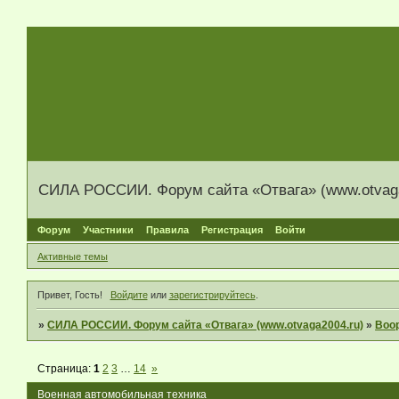
СИЛА РОССИИ. Форум сайта «Отвага» (www.otvaga
Форум
Участники
Правила
Регистрация
Войти
Активные темы
Привет, Гость!
Войдите
или
зарегистрируйтесь
.
»
СИЛА РОССИИ. Форум сайта «Отвага» (www.otvaga2004.ru)
»
Воо
Страница:
1
2
3
…
14
»
Военная автомобильная техника