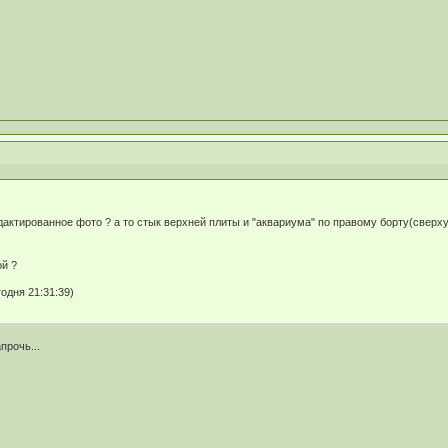
едактированное фото ? а то стык верхней плиты и "аквариума" по правому борту(сверх
ой ?
одня 21:31:39)
прочь...