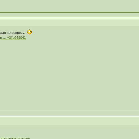
ящая по вопросу.
php … =3#p269041
a6/EM5nyEh-4RM.jpg