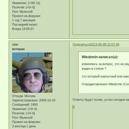
Уважение:
[+38/-11]
Позитив:
[+0/-0]
Пол:
Мужской
Провел на форуме:
1 год 7 месяцев
Последний визит:
Вчера 19:55:57
vim
Поделиться
2013-06-08 22:07:49
ветеран
Wiedzmin написал(а):
извиняюсь за вопрос, это не р
виден в стекле ?
это который корпусный или как
Отредактировано Wiedzmin (Сег
Откуда:
Москва
Ответы будут позже, устал сегодня на
Зарегистрирован
: 2009-10-20
Сообщений:
1900
0
Уважение:
[+0/-0]
Позитив:
[+0/-0]
Пол:
Мужской
Провел на форуме:
2 месяца 1 день