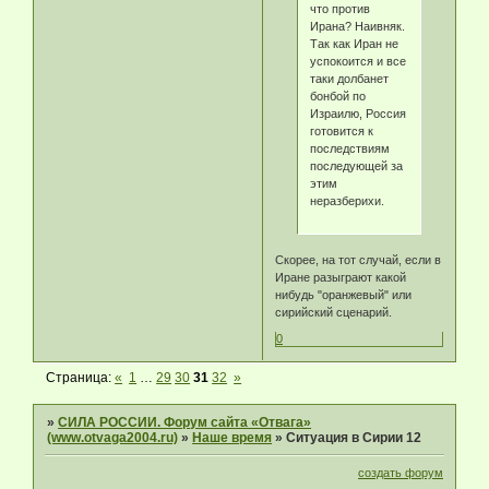
что против
Ирана? Наивняк.
Так как Иран не
успокоится и все
таки долбанет
бонбой по
Израилю, Россия
готовится к
последствиям
последующей за
этим
неразберихи.
Скорее, на тот случай, если в
Иране разыграют какой
нибудь "оранжевый" или
сирийский сценарий.
0
Страница:
«
1
…
29
30
31
32
»
»
СИЛА РОССИИ. Форум сайта «Отвага»
(www.otvaga2004.ru)
»
Наше время
»
Ситуация в Сирии 12
создать форум