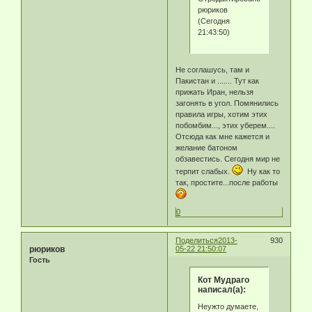
рюриков
(Сегодня
21:43:50)
Не соглашусь, там и
Пакистан и ....... Тут как
прижать Иран, нельзя
загонять в угол. Помянились
правила игры, хотим этих
побомбим..., этих уберем....
Отсюда как мне кажется и
желание батоном
обзавестись. Сегодня мир не
терпит слабых.
Ну как то
так, простите...после работы
0
Поделиться
2013-
930
рюриков
05-22 21:50:07
Гость
Кот Мудраго
написал(а):
Неужто думаете,