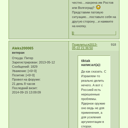
честно....нахрена им Ростов
или Волгоград?
Представим патовую
ситуацию....поставьте себя на
другую сторону....и нажмите
на кнопку.
0
Поделиться
2013-
918
Aleks200065
05-22 21:36:50
ветеран
Откуда:
Питер
tiktak
Зарегистрирован
: 2013-05-12
написал(а):
Сообщений:
1829
Уважение:
[+0/-0]
Да как сказать. С
Позитив:
[+0/-0]
Израилем-то
Провел на форуме:
реально делить
21 день 8 часов
нечего. А вот с
Последний визит:
Россией есть
2014-09-15 13:09:09
нерешенные
проблемы.
Ядерное оружие
оно ведь не для
применения, а
для усиления
аргументации в
спорах.