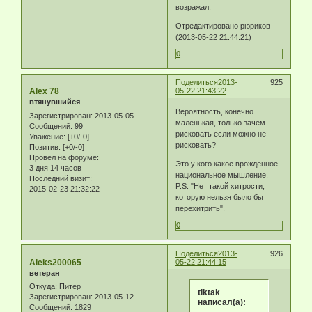
возражал.
Отредактировано рюриков
(2013-05-22 21:44:21)
0
Поделиться
2013-
925
Alex 78
05-22 21:43:22
втянувшийся
Вероятность, конечно
Зарегистрирован
: 2013-05-05
маленькая, только зачем
Сообщений:
99
рисковать если можно не
Уважение:
[+0/-0]
рисковать?
Позитив:
[+0/-0]
Провел на форуме:
Это у кого какое врожденное
3 дня 14 часов
национальное мышление.
Последний визит:
P.S. "Нет такой хитрости,
2015-02-23 21:32:22
которую нельзя было бы
перехитрить".
0
Поделиться
2013-
926
Aleks200065
05-22 21:44:15
ветеран
Откуда:
Питер
tiktak
Зарегистрирован
: 2013-05-12
написал(а):
Сообщений:
1829