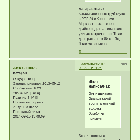
Да, и ракетки из
канализационных труб вкупе
с РПГ-29 и Корнетами.
Меркавы то же, теперь
крайне редко на ливанских
улицах встречаются. То ли
дело раньше, в 80-х... Эх,
были же времена!
0
Поделиться
2013-
909
Aleks200065
05-22 21:14:24
ветеран
Откуда:
Питер
tiktak
Зарегистрирован
: 2013-05-12
написал(а):
Сообщений:
1829
Уважение:
[+0/-0]
Вот и шикарно.
Позитив:
[+0/-0]
Видишь какой
Провел на форуме:
воспитательный
21 день 8 часов
эффект
Последний визит:
бомбочки
2014-09-15 13:09:09
поимели.
Значит говорите