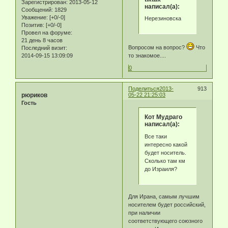
Зарегистрирован
: 2013-05-12
написал(а):
Сообщений:
1829
Уважение:
[+0/-0]
Нерезиновска
Позитив:
[+0/-0]
Провел на форуме:
21 день 8 часов
Вопросом на вопрос?
Что
Последний визит:
то знакомое....
2014-09-15 13:09:09
0
Поделиться
2013-
913
рюриков
05-22 21:25:03
Гость
Кот Мудраго
написал(а):
Все таки
интересно какой
будет носитель.
Сколько там км
до Израиля?
Для Ирана, самым лучшим
носителем будет российский,
при наличии
соответствующего союзного