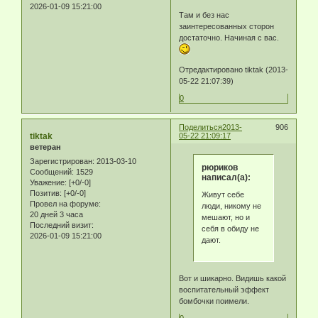
2026-01-09 15:21:00
Там и без нас
заинтересованных сторон
достаточно. Начиная с вас.
Отредактировано tiktak (2013-
05-22 21:07:39)
0
Поделиться
2013-
906
tiktak
05-22 21:09:17
ветеран
Зарегистрирован
: 2013-03-10
рюриков
Сообщений:
1529
написал(а):
Уважение:
[+0/-0]
Позитив:
[+0/-0]
Живут себе
Провел на форуме:
люди, никому не
20 дней 3 часа
мешают, но и
Последний визит:
себя в обиду не
2026-01-09 15:21:00
дают.
Вот и шикарно. Видишь какой
воспитательный эффект
бомбочки поимели.