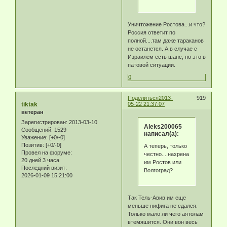
Уничтожение Ростова...и что?
Россия ответит по
полной....там даже тараканов
не останется. А в случае с
Израилем есть шанс, но это в
патовой ситуации.
0
Поделиться
2013-
919
tiktak
05-22 21:37:07
ветеран
Зарегистрирован
: 2013-03-10
Aleks200065
Сообщений:
1529
написал(а):
Уважение:
[+0/-0]
Позитив:
[+0/-0]
А теперь, только
Провел на форуме:
честно....нахрена
20 дней 3 часа
им Ростов или
Последний визит:
Волгоград?
2026-01-09 15:21:00
Так Тель-Авив им еще
меньше нифига не сдался.
Только мало ли чего аятолам
втемяшится. Они вон весь