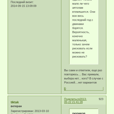
Последний визит:
мало ли чего
2014-09-15 13:09:09
аятолам
втемяшится. Они
вон весь
последний год с
джинами
борятся.
Вероятность,
конечно
маленькая,
только зачем
рисковать если
можно не
рисковать?
Вы сами и ответили, еще раз
повторюсь.... Вас прижали,
выбора нет... кого? В случае с
Россией....нет вариантов
0
Поделиться
2013-
923
tiktak
05-22 21:41:28
ветеран
Зарегистрирован
: 2013-03-10
рюриков