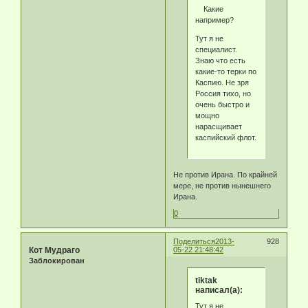
Какие
например?
Тут я не
специалист.
Знаю что есть
какие-то терки по
Каспию. Не зря
Россия тихо, но
очень быстро и
мощно
нарасщивает
каспийский флот.
Не против Ирана. По крайней
мере, не против нынешнего
Ирана.
0
Поделиться
2013-
928
Кот Мудраго
05-22 21:48:42
Заблокирован
tiktak
написал(а):
Тут я не