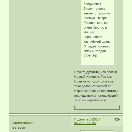
специалист.
Знаю что есть
какие-то терки по
Каспию. Не зря
Россия тихо, но
очень быстро и
мощно
наращивает
каспийский флот.
Отредактировано
tiktak (Сегодня
22:44:39)
Неужто думаете, что против
Ирана? Наивняк. Так как
Иран не успокоится и все
таки долбанет бонбой по
Израилю, Россия готовится к
последствиям последующей
за этим неразберихи.
0
Поделиться
2013-
929
Aleks200065
05-22 21:50:04
ветеран