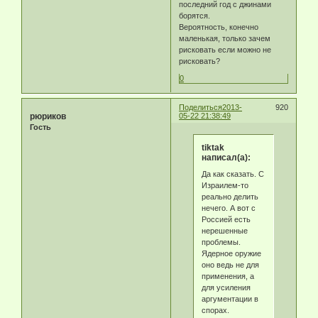
последний год с джинами
борятся.
Вероятность, конечно
маленькая, только зачем
рисковать если можно не
рисковать?
0
Поделиться
2013-
920
рюриков
05-22 21:38:49
Гость
tiktak
написал(а):
Да как сказать. С
Израилем-то
реально делить
нечего. А вот с
Россией есть
нерешенные
проблемы.
Ядерное оружие
оно ведь не для
применения, а
для усиления
аргументации в
спорах.