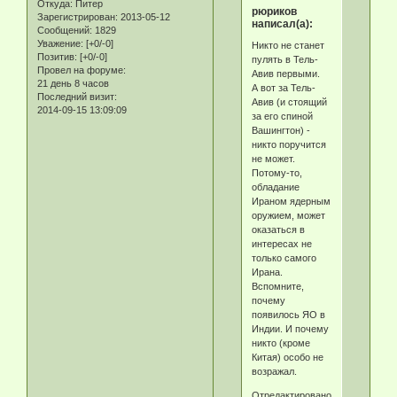
Откуда:
Питер
рюриков
Зарегистрирован
: 2013-05-12
написал(а):
Сообщений:
1829
Уважение:
[+0/-0]
Никто не станет
Позитив:
[+0/-0]
пулять в Тель-
Провел на форуме:
Авив первыми.
21 день 8 часов
А вот за Тель-
Последний визит:
Авив (и стоящий
2014-09-15 13:09:09
за его спиной
Вашингтон) -
никто поручится
не может.
Потому-то,
обладание
Ираном ядерным
оружием, может
оказаться в
интересах не
только самого
Ирана.
Вспомните,
почему
появилось ЯО в
Индии. И почему
никто (кроме
Китая) особо не
возражал.
Отредактировано