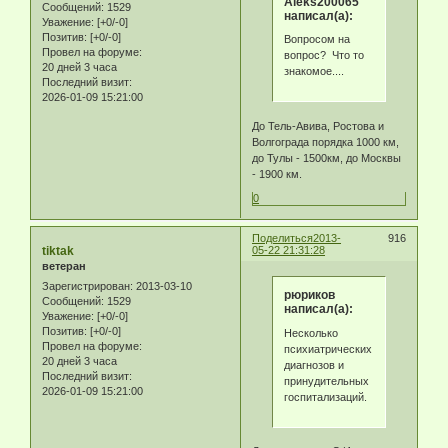
Aleks200065
Сообщений:
1529
написал(а):
Уважение:
[+0/-0]
Позитив:
[+0/-0]
Вопросом на
Провел на форуме:
вопрос? Что то
20 дней 3 часа
знакомое....
Последний визит:
2026-01-09 15:21:00
До Тель-Авива, Ростова и
Волгограда порядка 1000 км,
до Тулы - 1500км, до Москвы
- 1900 км.
0
Поделиться
2013-
916
tiktak
05-22 21:31:28
ветеран
Зарегистрирован
: 2013-03-10
рюриков
Сообщений:
1529
написал(а):
Уважение:
[+0/-0]
Позитив:
[+0/-0]
Несколько
Провел на форуме:
психиатрических
20 дней 3 часа
диагнозов и
Последний визит:
принудительных
2026-01-09 15:21:00
госпитализаций.