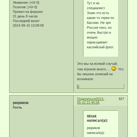
Уважение:
[+0/-0]
Тут я не
Позитив:
[+0/-0]
специалист.
Провел на форуме:
Знаю что есть
21 день 8 часов
какие-то терки по
Последний визит:
Каспию. Не зря
2014-09-15 13:09:09
Россия тихо, но
очень быстро и
мощно
нарасщивает
каспийский флот.
Это мы на всякий случай,
там игроков много.....
Что
бы лишних иллюзий не
возникало.
0
Поделиться
2013-
927
рюриков
05-22 21:45:06
Гость
tiktak
написал(а):
рюриков
написал(а):