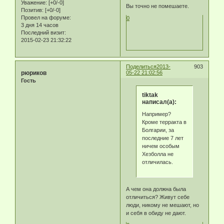
Уважение:
[+0/-0]
Вы точно не помешаете.
Позитив:
[+0/-0]
Провел на форуме:
0
3 дня 14 часов
Последний визит:
2015-02-23 21:32:22
Поделиться
2013-
903
рюриков
05-22 21:02:56
Гость
tiktak
написал(а):
Например?
Кроме терракта в
Болгарии, за
последние 7 лет
ничем особым
Хезболла не
отличилась.
А чем она должна была
отличиться? Живут себе
люди, никому не мешают, но
и себя в обиду не дают.