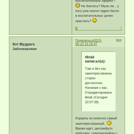
воспитательный эффект?
Не боитесь? Мало ли....у
кого ума хватит ядрен батон
в воспитательных целях
прислать?
0
Поделиться
2013-
910
Кот Мудраго
05-22 21:15:47
Заблокирован
tiktak
написал(а):
Там и без нас
заинтересованных
сторон
достаточно.
Начиная с вас.
Отредактировано
tiktak (Сегодня
22:07:39)
Израиль он конечно самый
заинтересованный.
Время идет, центрифуги
работают, северокорейцы с