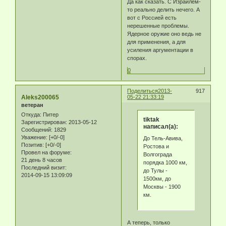
Да как сказать. С Израилем-
то реально делить нечего. А
вот с Россией есть
нерешенные проблемы.
Ядерное оружие оно ведь не
для применения, а для
усиления аргументации в
спорах.
0
Поделиться
2013-
917
Aleks200065
05-22 21:33:19
ветеран
Откуда:
Питер
tiktak
Зарегистрирован
: 2013-05-12
написал(а):
Сообщений:
1829
Уважение:
[+0/-0]
До Тель-Авива,
Позитив:
[+0/-0]
Ростова и
Провел на форуме:
Волгограда
21 день 8 часов
порядка 1000 км,
Последний визит:
до Тулы -
2014-09-15 13:09:09
1500км, до
Москвы - 1900
км.
А теперь, только