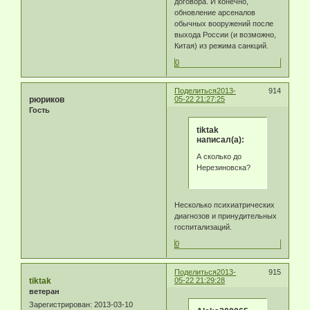
договора. И конечно,
обновление арсеналов
обычных вооружений после
выхода России (и возможно,
Китая) из режима санкций.
0
Поделиться
2013-
914
рюриков
05-22 21:27:25
Гость
tiktak
написал(а):
А сколько до
Нерезиновска?
Несколько психиатрических
диагнозов и принудительных
госпитализаций.
0
Поделиться
2013-
915
tiktak
05-22 21:29:28
ветеран
Зарегистрирован
: 2013-03-10