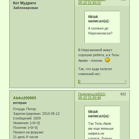
Кот Мудраго
05-22 21:40:12
Заблокирован
tiktak
написал(а):
А сколько до
Нерезиновска?
В Нерезиновой живут
хорошие ребята, а в Тель-
Авиве - плохие.
Так, что куда полетит
сомнений нет.
0
Поделиться
2013-
922
Aleks200065
05-22 21:40:48
ветеран
Откуда:
Питер
tiktak
Зарегистрирован
: 2013-05-12
написал(а):
Сообщений:
1829
Уважение:
[+0/-0]
Так Тель-Авив
Позитив:
[+0/-0]
им еще меньше
Провел на форуме:
нифига не
21 день 8 часов
сдался. Только