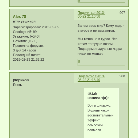
0
Поделиться
2013-
907
Alex 78
05-22 21:13:38
втянувшийся
Зачем весь мир? Кому надо -
Зарегистрирован
: 2013-05-05
в курсе и не дергаются.
Сообщений:
99
Уважение:
[+0/-0]
Мы точно не в курсе. Что
Позитив:
[+0/-0]
хотим то туда и возим.
Провел на форуме:
Подводные надувные лодки
3 дня 14 часов
никак не мешают.
Последний визит:
2015-02-23 21:32:22
0
Поделиться
2013-
908
рюриков
05-22 21:13:40
Гость
tiktak
написал(а):
Вот и шикарно.
Видишь какой
воспитательный
эффект
бомбочки
поимели.