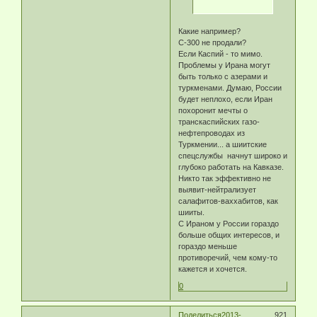
Какие например?
С-300 не продали?
Если Каспий - то мимо.
Проблемы у Ирана могут
быть только с азерами и
туркменами. Думаю, России
будет неплохо, если Иран
похоронит мечты о
транскаспийских газо-
нефтепроводах из
Туркмении... а шиитские
спецслужбы начнут широко и
глубоко работать на Кавказе.
Никто так эффективно не
выявит-нейтрализует
салафитов-ваххабитов, как
шииты.
С Ираном у России гораздо
больше общих интересов, и
гораздо меньше
противоречий, чем кому-то
кажется и хочется.
0
Поделиться
2013-
921