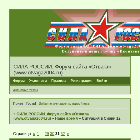
Форум сайта «ОТВАГА» [www.otvaga200
Вступайте в нашу группу «Вконтакт
СИЛА РОССИИ. Форум сайта «Отвага»
(www.otvaga2004.ru)
Форум
Участники
Правила
Регистрация
Войти
Активные темы
Привет, Гость!
Войдите
или
зарегистрируйтесь
.
»
СИЛА РОССИИ. Форум сайта «Отвага»
(www.otvaga2004.ru)
»
Наше время
»
Ситуация в Сирии 12
Страница:
«
1
…
29
30
31
32
»