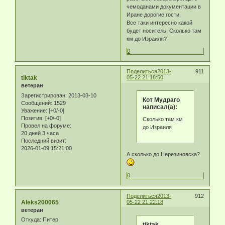
чемоданами документации в
Иране дорогие гости.
Все таки интересно какой
будет носитель. Сколько там
км до Израиля?
0
Поделиться
2013-
911
tiktak
05-22 21:18:50
ветеран
Зарегистрирован
: 2013-03-10
Кот Мудраго
Сообщений:
1529
написал(а):
Уважение:
[+0/-0]
Позитив:
[+0/-0]
Сколько там км
Провел на форуме:
до Израиля
20 дней 3 часа
Последний визит:
2026-01-09 15:21:00
А сколько до Нерезиновска?
0
Поделиться
2013-
912
Aleks200065
05-22 21:22:18
ветеран
Откуда:
Питер
tiktak