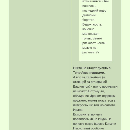
втемяшится. Они
вон весь
последний год с
джинами
борятся.
Вероятность,
конечно
маленькая,
только зачем
рисковать если
можно не
рисковать?
Никто не станет пулять в
Тель-Авив
первыми
.
А вот за Тель-Авив (и
стоящий за его спиной
Вашингтон) - никто поручится
не может. Потому-то,
обладание Ираном ядерным
оружием, может оказаться в
интересах не только самого
Ирана.
Вспомните, почему
появилось ЯО в Индии. И
почему никто (кроме Китая и
Пакистана) особо не