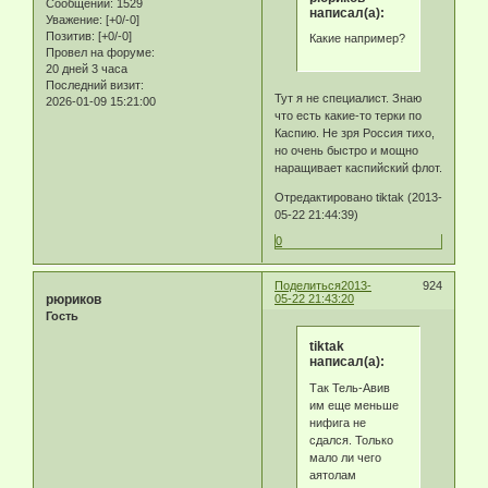
Сообщений:
1529
написал(а):
Уважение:
[+0/-0]
Позитив:
[+0/-0]
Какие например?
Провел на форуме:
20 дней 3 часа
Последний визит:
Тут я не специалист. Знаю
2026-01-09 15:21:00
что есть какие-то терки по
Каспию. Не зря Россия тихо,
но очень быстро и мощно
наращивает каспийский флот.
Отредактировано tiktak (2013-
05-22 21:44:39)
0
Поделиться
2013-
924
рюриков
05-22 21:43:20
Гость
tiktak
написал(а):
Так Тель-Авив
им еще меньше
нифига не
сдался. Только
мало ли чего
аятолам