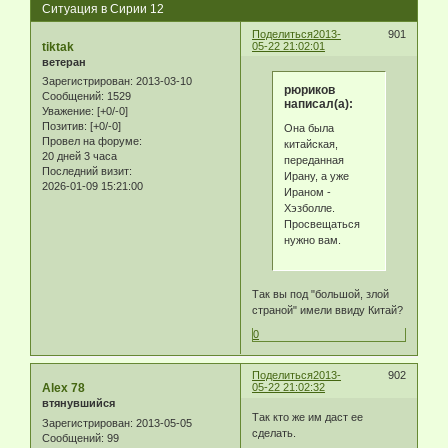
Ситуация в Сирии 12
Поделиться
2013-
901
tiktak
05-22 21:02:01
ветеран
Зарегистрирован
: 2013-03-10
рюриков
Сообщений:
1529
написал(а):
Уважение:
[+0/-0]
Позитив:
[+0/-0]
Она была
Провел на форуме:
китайская,
20 дней 3 часа
переданная
Последний визит:
Ирану, а уже
2026-01-09 15:21:00
Ираном -
Хэзболле.
Просвещаться
нужно вам.
Так вы под "большой, злой
страной" имели ввиду Китай?
0
Поделиться
2013-
902
Alex 78
05-22 21:02:32
втянувшийся
Так кто же им даст ее
Зарегистрирован
: 2013-05-05
сделать.
Сообщений:
99