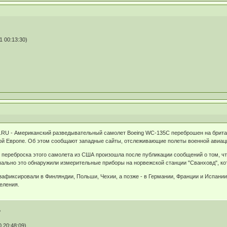
 00:13:30)
.RU - Американский разведывательный самолет Boeing WC-135C переброшен на британ
ной Европе. Об этом сообщают западные сайты, отслеживающие полеты военной авиац
 переброска этого самолета из США произошла после публикации сообщений о том, ч
чально это обнаружили измерительные приборы на норвежской станции "Сванховд", ко
афиксировали в Финляндии, Польши, Чехии, а позже - в Германии, Франции и Испани
еления.
?
 20:48:09)