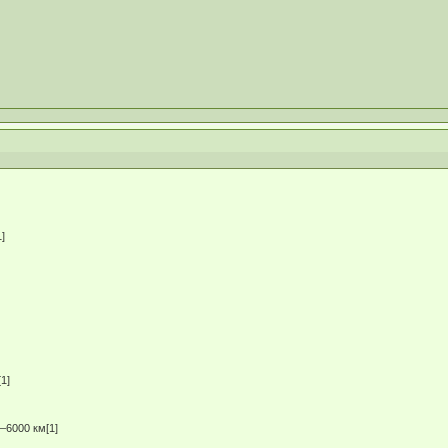
]
1]
6000 км[1]