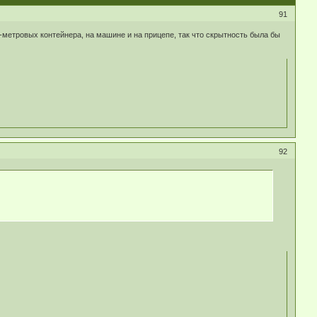
91
-метровых контейнера, на машине и на прицепе, так что скрытность была бы
92