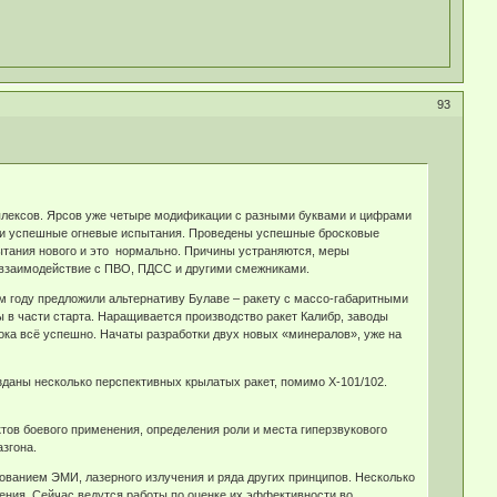
93
плексов. Ярсов уже четыре модификации с разными буквами и цифрами
шли успешные огневые испытания. Проведены успешные бросковые
пытания нового и это нормально. Причины устраняются, меры
 взаимодействие с ПВО, ПДСС и другими смежниками.
м году предложили альтернативу Булаве – ракету с массо-габаритными
в части старта. Наращивается производство ракет Калибр, заводы
ока всё успешно. Начаты разработки двух новых «минералов», уже на
зданы несколько перспективных крылатых ракет, помимо Х-101/102.
ктов боевого применения, определения роли и места гиперзвукового
згона.
ованием ЭМИ, лазерного излучения и ряда других принципов. Несколько
чения. Сейчас ведутся работы по оценке их эффективности во