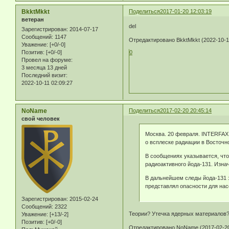
BkktMkkt
Поделиться
2017-01-20 12:03:19
ветеран
del
Зарегистрирован
: 2014-07-17
Сообщений:
1147
Отредактировано BkktMkkt (2022-10-11
Уважение:
[+0/-0]
Позитив:
[+0/-0]
0
Провел на форуме:
3 месяца 13 дней
Последний визит:
2022-10-11 02:09:27
NoName
Поделиться
2017-02-20 20:45:14
свой человек
Москва. 20 февраля. INTERFAX
о всплеске радиации в Восточ
В сообщениях указывается, что
радиоактивного йода-131. Изна
В дальнейшем следы йода-131 з
представлял опасности для нас
Зарегистрирован
: 2015-02-24
Сообщений:
2322
Теории? Утечка ядерных материалов
Уважение:
[+13/-2]
Позитив:
[+0/-0]
Отредактировано NoName (2017-02-20