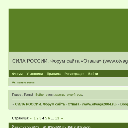
СИЛА РОССИИ. Форум сайта «Отвага» (www.otvaga
Форум
Участники
Правила
Регистрация
Войти
Активные темы
Привет, Гость!
Войдите
или
зарегистрируйтесь
.
»
СИЛА РОССИИ. Форум сайта «Отвага» (www.otvaga2004.ru)
»
Воо
Страница:
«
1
2
3
4
5
6
…
13
»
Ядерное оружие, тактическое и стратегическое.