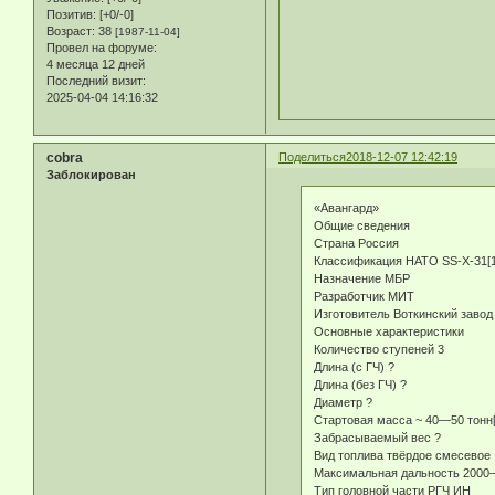
Позитив:
[+0/-0]
Возраст:
38
[1987-11-04]
Провел на форуме:
4 месяца 12 дней
Последний визит:
2025-04-04 14:16:32
cobra
Поделиться
2018-12-07 12:42:19
Заблокирован
«Авангард»
Общие сведения
Страна Россия
Классификация НАТО SS-X-31[1
Назначение МБР
Разработчик МИТ
Изготовитель Воткинский завод
Основные характеристики
Количество ступеней 3
Длина (с ГЧ) ?
Длина (без ГЧ) ?
Диаметр ?
Стартовая масса ~ 40—50 тонн[
Забрасываемый вес ?
Вид топлива твёрдое смесевое
Максимальная дальность 2000—
Тип головной части РГЧ ИН