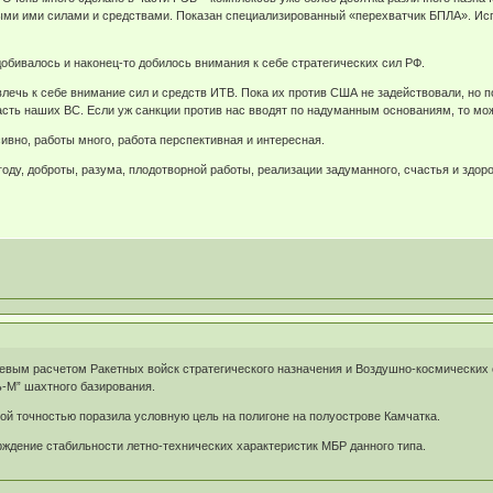
ми ими силами и средствами. Показан специализированный «перехватчик БПЛА». Исп
добивалось и наконец-то добилось внимания к себе стратегических сил РФ.
ечь к себе внимание сил и средств ИТВ. Пока их против США не задействовали, но 
асть наших ВС. Если уж санкции против нас вводят по надуманным основаниям, то мож
ивно, работы много, работа перспективная и интересная.
оду, доброты, разума, плодотворной работы, реализации задуманного, счастья и здоро
вым расчетом Ракетных войск стратегического назначения и Воздушно-космических 
ь-М” шахтного базирования.
ой точностью поразила условную цель на полигоне на полуострове Камчатка.
рждение стабильности летно-технических характеристик МБР данного типа.