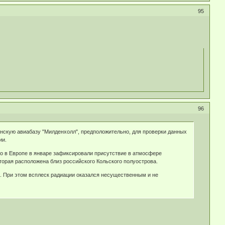
95
96
скую авиабазу "Милденхолл", предположительно, для проверки данных
ии.
то в Европе в январе зафиксировали присутствие в атмосфере
торая расположена близ российского Кольского полуострова.
и. При этом всплеск радиации оказался несущественным и не