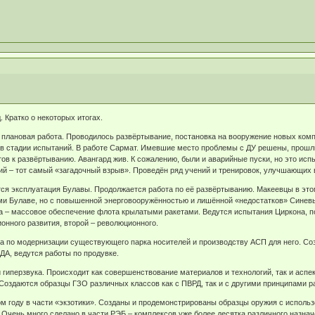
. Кратко о некоторых итогах.
 плановая работа. Проводилось развёртывание, постановка на вооружение новых ком
ве в стадии испытаний. В работе Сармат. Имевшие место проблемы с ДУ решены, про
тов к развёртыванию. Авангард жив. К сожалению, были и аварийные пуски, но это ис
ий – тот самый «загадочный взрыв». Проведён ряд учений и тренировок, улучшающих
ся эксплуатация Булавы. Продолжается работа по её развёртыванию. Макеевцы в это
и Булаве, но с повышенной энерговооружённостью и лишённой «недостатков» Синевы 
а – массовое обеспечение флота крылатыми ракетами. Ведутся испытания Циркона, п
онного развития, второй – революционного.
та по модернизации существующего парка носителей и производству АСП для него. Со
А, ведутся работы по продувке.
 гиперзвука. Происходит как совершенствование материалов и технологий, так и аспе
Создаются образцы ГЗО различных классов как с ПВРД, так и с другими принципами ра
м году в части «экзотики». Созданы и продемонстрированы образцы оружия с использ
 Очень много сделано в части РЭБ – комплексов уже более десятка различного назна