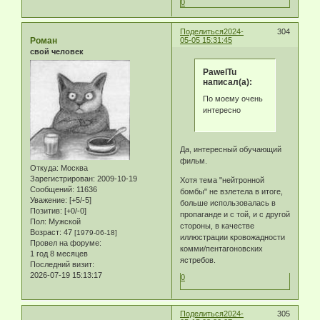
0
Поделиться
2024-
304
Роман
05-05 15:31:45
свой человек
PawelTu
написал(а):
По моему очень
интересно
Да, интересный обучающий
фильм.
Откуда:
Москва
Зарегистрирован
: 2009-10-19
Хотя тема "нейтронной
Сообщений:
11636
бомбы" не взлетела в итоге,
Уважение:
[+5/-5]
больше использовалась в
Позитив:
[+0/-0]
пропаганде и с той, и с другой
Пол:
Мужской
стороны, в качестве
Возраст:
47
[1979-06-18]
иллюстрации кровожадности
Провел на форуме:
комми/пентагоновских
1 год 8 месяцев
ястребов.
Последний визит:
2026-07-19 15:13:17
0
Поделиться
2024-
305