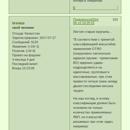
потери в эпицентре.
0
Поделиться
2024-
310
hrenius
06-15 19:29:33
свой человек
Листая старые журналы...
Откуда:
Казахстан
Зарегистрирован
: 2017-07-27
"В соответствии с принятой
Сообщений:
9133
классификацией масштабов
Уважение:
[+19/-1]
применения ОТЯО
Позитив:
[+0/-0]
(оперативно-тактическое
Провел на форуме:
ядерное оружие - примечание
4 месяца 4 дня
ВО) ядерные удары
Последний визит:
подразделяются на
Вчера 15:23:09
одиночные, групповые и
массированные, при этом
провести четкую грань между
двумя последними весьма
трудно.
На наш взгляд, в основу
классификации должно быть
положено не только
количество применяемых
ЯБП, но и масштаб
решаемых при этом задач,
например: