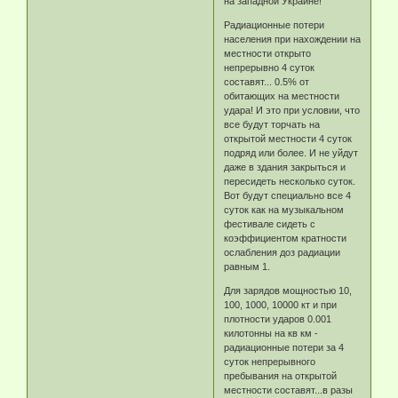
на западной Украине!
Радиационные потери
населения при нахождении на
местности открыто
непрерывно 4 суток
составят... 0.5% от
обитающих на местности
удара! И это при условии, что
все будут торчать на
открытой местности 4 суток
подряд или более. И не уйдут
даже в здания закрыться и
пересидеть несколько суток.
Вот будут специально все 4
суток как на музыкальном
фестивале сидеть с
коэффициентом кратности
ослабления доз радиации
равным 1.
Для зарядов мощностью 10,
100, 1000, 10000 кт и при
плотности ударов 0.001
килотонны на кв км -
радиационные потери за 4
суток непрерывного
пребывания на открытой
местности составят...в разы