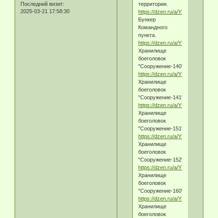
территории.
Последний визит:
2025-03-21 17:58:30
https://dzen.ru/a/YEDIvK_ADkxl
Бункер
Командного
пункта.
https://dzen.ru/a/YEDiOSu3T2tPu
Хранилище
боеголовок
"Сооружение-140".
https://dzen.ru/a/YEDxERvUygU
Хранилище
боеголовок
"Сооружение-141".
https://dzen.ru/a/YED87BUeaSh3
Хранилище
боеголовок
"Сооружение-151".
https://dzen.ru/a/YEEOwzVIzS_
Хранилище
боеголовок
"Сооружение-152".
https://dzen.ru/a/YEEZ1hUeaSh3
Хранилище
боеголовок
"Сооружение-160".
https://dzen.ru/a/YEEmECu3T2t
Хранилище
боеголовок