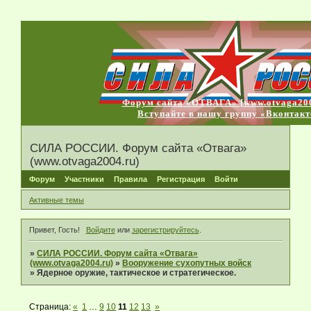
Форум сайта «ОТВАГА» [www.otvaga200
Вступайте в нашу группу «Вконтакт
СИЛА РОССИИ. Форум сайта «Отвага»
(www.otvaga2004.ru)
Форум
Участники
Правила
Регистрация
Войти
Активные темы
Привет, Гость!
Войдите
или
зарегистрируйтесь
.
»
СИЛА РОССИИ. Форум сайта «Отвага»
(www.otvaga2004.ru)
»
Вооружение сухопутных войск
»
Ядерное оружие, тактическое и стратегическое.
Страница:
«
1
…
9
10
11
12
13
»