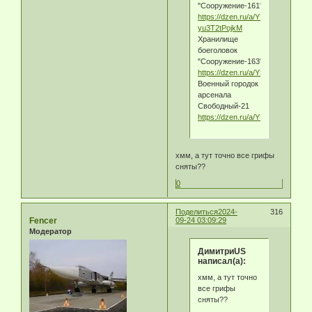
"Сооружение-161".
https://dzen.ru/a/YEGR-
yu3T2tPojkM
Хранилище
боеголовок
"Сооружение-163".
https://dzen.ru/a/YEGftjVIzS_o_
Военный городок
арсенала
Свободный-21
https://dzen.ru/a/YECwN6_ADk
хмм, а тут точно все грифы
сняты??
0
Поделиться
2024-
316
Fencer
09-24 03:09:29
Модератор
ДимитриUS
написал(а):
хмм, а тут точно
все грифы
сняты??