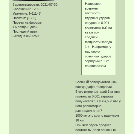
Например,
Зарегистрирован
: 2021-07-30
возьмем
Сообщений:
12551
плотность
Уважение:
[+111/-8]
ядерных ударов
Позитив:
[+0/-0]
Провел на форуме:
на уровне 0.001
4 месяца 8 дней
килотонны (кт) на
Последний визит:
кв км при
Сегодня 06:06:50
средней
мощности заряда
1 кт. Например, у
нас серия
точечных ударов
зарядами в 1 кт
по авиабазам.
Военный осведомитель как
всегда дафантазировал.
В его интерпретаций 1 кт при
плотности 0,001 заражает
получается 1000 км,оно что у
него равномерно
распределяется?
1000 км это круг с радиусом
18 км.
При чем здесь средняя
плотность ,если основные