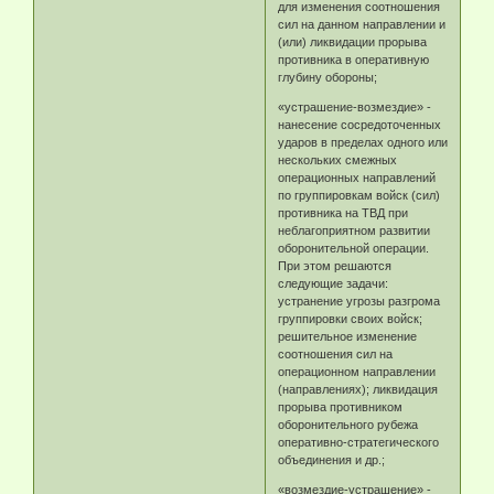
для изменения соотношения
сил на данном направлении и
(или) ликвидации прорыва
противника в оперативную
глубину обороны;
«устрашение-возмездие» -
нанесение сосредоточенных
ударов в пределах одного или
нескольких смежных
операционных направлений
по группировкам войск (сил)
противника на ТВД при
неблагоприятном развитии
оборонительной операции.
При этом решаются
следующие задачи:
устранение угрозы разгрома
группировки своих войск;
решительное изменение
соотношения сил на
операционном направлении
(направлениях); ликвидация
прорыва противником
оборонительного рубежа
оперативно-стратегического
объединения и др.;
«возмездие-устрашение» -