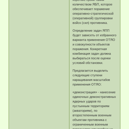
количеством ЯБП, которое
обеспечивает поражение
оперативно-стратегической
(оперативной) группировки
войск (сил) противника.
Определение задач ЯПП
будет зависеть от избранного
варианта применения ОТЯО
и совокупности объектов
поражения. Конкретная
комбинация задач должна
выбираться после оценки
условий обстановки.
Предлагается выделить
следующие ступени
наращивания масштабов
применения ОТЯО:
«демонстрация» - нанесение
одиночных демонстративных
ядерных ударов по
пустынным территориям
(акваториям), по
второстепенным военным
объектам противника с
ограниченным военным
персоналом или вообще не