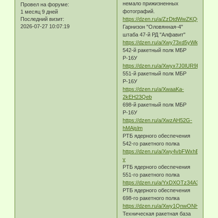
немало прижизненных
Провел на форуме:
фотографий.
1 месяц 9 дней
Последний визит:
https://dzen.ru/a/ZzDtdWwZKQ6_HL7M
2026-07-27 10:07:19
Гарнизон "Оловянная-4"
штаба 47-й РД "Алфавит"
https://dzen.ru/a/Xwy73xd5yWkgHZA5
542-й ракетный полк МБР
Р-16У
https://dzen.ru/a/Xwyx7J0IUR9IkoaO
551-й ракетный полк МБР
Р-16У
https://dzen.ru/a/XwaaKa-
2kEH23Qeb
698-й ракетный полк МБР
Р-16У
https://dzen.ru/a/XwzAH52G-
hMAjslm
РТБ ядерного обеспечения
542-го ракетного полка
https://dzen.ru/a/Xwy4vbFWxhEeZi-
v
РТБ ядерного обеспечения
551-го ракетного полка
https://dzen.ru/a/YxDXOTz34A3LNpkP
РТБ ядерного обеспечения
698-го ракетного полка
https://dzen.ru/a/Xwy1QnwONHfIHtRC
Техническая ракетная база