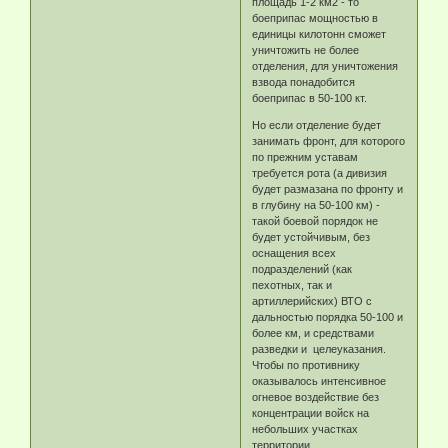
площадь 1-2 км2 - то
боеприпас мощностью в
единицы килотонн сможет
уничтожить не более
отделения, для уничтожения
взвода понадобится
боеприпас в 50-100 кт.
Но если отделение будет
занимать фронт, для которого
по прежним уставам
требуется рота (а дивизия
будет размазана по фронту и
в глубину на 50-100 км) -
такой боевой порядок не
будет устойчивым, без
оснащения всех
подразделений (как
пехотных, так и
артиллерийских) ВТО с
дальностью порядка 50-100 и
более км, и средствами
разведки и целеуказания.
Чтобы по противнику
оказывалось интенсивное
огневое воздействие без
концентрации войск на
небольших участках
территории.