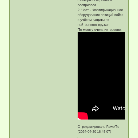
факторы нейтронного
боеприпаса.
2. Часть. Фортификационное
оборудование позиций войск
с учётом защиты от
нейтронного оружия.
По моему очень интересно.
Отредактировано PawelTu
(2024-04-30 16:45:07)