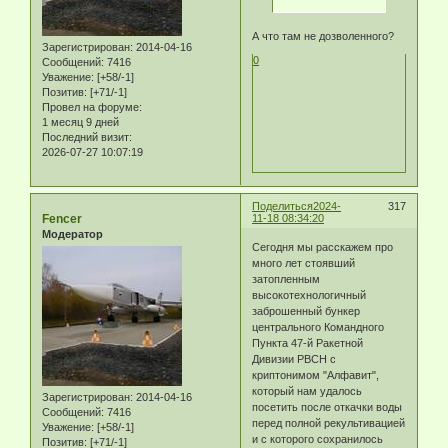
А что там не дозволенного?
Зарегистрирован
: 2014-04-16
0
Сообщений:
7416
Уважение:
[+58/-1]
Позитив:
[+71/-1]
Провел на форуме:
1 месяц 9 дней
Последний визит:
2026-07-27 10:07:19
Поделиться
2024-
317
Fencer
11-18 08:34:20
Модератор
Сегодня мы расскажем про
много лет стоявший
затопленным
высокотехнологичный
заброшенный бункер
центрального Командного
Пункта 47-й Ракетной
Дивизии РВСН с
криптонимом "Алфавит",
который нам удалось
Зарегистрирован
: 2014-04-16
посетить после откачки воды
Сообщений:
7416
перед полной рекультивацией
Уважение:
[+58/-1]
и с которого сохранилось
Позитив:
[+71/-1]