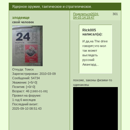
Ядерное оружие, тактическое и стратегическое.
Поделиться
2024-
301
злодеище
04-03 14:19:47
свой человек
Rick005
написал(а):
И да,на The drive
говорят,что мол
так может
выглядеть
русский
Авангард...
Откуда:
Томск
Зарегистрирован
: 2010-03-09
Сообщений:
54734
похоже, законы физики-то
Уважение:
[+5/-0]
одинаковы
Позитив:
[+0/-0]
Возраст:
46
[1980-01-06]
Провел на форуме:
1 год 6 месяцев
Последний визит:
2025-09-10 08:51:43