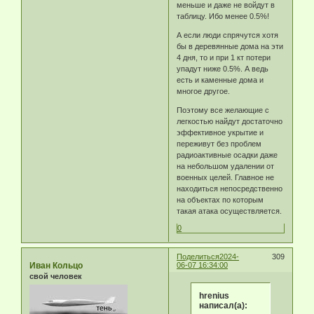
меньше и даже не войдут в
таблицу. Ибо менее 0.5%!
А если люди спрячутся хотя
бы в деревянные дома на эти
4 дня, то и при 1 кт потери
упадут ниже 0.5%. А ведь
есть и каменные дома и
многое другое.
Поэтому все желающие с
легкостью найдут достаточно
эффективное укрытие и
переживут без проблем
радиоактивные осадки даже
на небольшом удалении от
военных целей. Главное не
находиться непосредственно
на объектах по которым
такая атака осуществляется.
0
Поделиться
2024-
309
Иван Кольцо
06-07 16:34:00
свой человек
hrenius
написал(а):