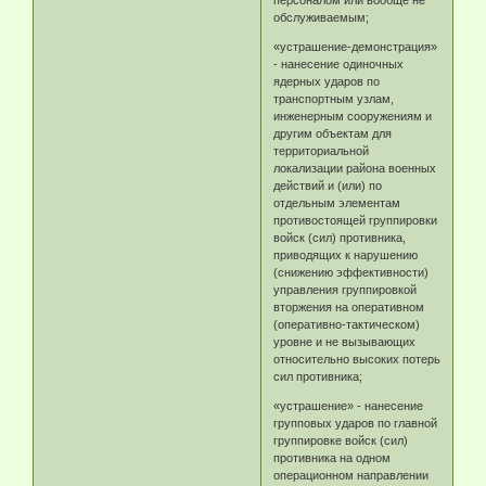
обслуживаемым;
«устрашение-демонстрация»
- нанесение одиночных
ядерных ударов по
транспортным узлам,
инженерным сооружениям и
другим объектам для
территориальной
локализации района военных
действий и (или) по
отдельным элементам
противостоящей группировки
войск (сил) противника,
приводящих к нарушению
(снижению эффективности)
управления группировкой
вторжения на оперативном
(оперативно-тактическом)
уровне и не вызывающих
относительно высоких потерь
сил противника;
«устрашение» - нанесение
групповых ударов по главной
группировке войск (сил)
противника на одном
операционном направлении