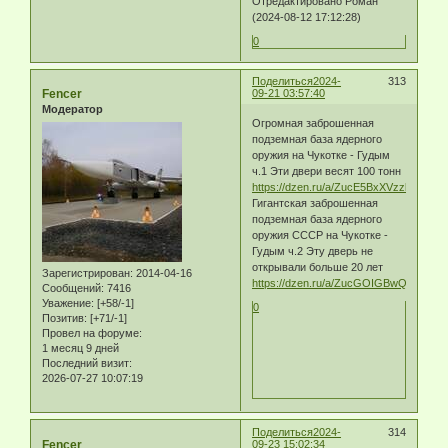
Отредактировано Роман
(2024-08-12 17:12:28)
0
Поделиться
2024-
313
Fencer
09-21 03:57:40
Модератор
Огромная заброшенная
подземная база ядерного
оружия на Чукотке - Гудым
ч.1 Эти двери весят 100 тонн
https://dzen.ru/a/ZucE5BxXVzzk3rDc
Гигантская заброшенная
подземная база ядерного
оружия СССР на Чукотке -
Гудым ч.2 Эту дверь не
открывали больше 20 лет
Зарегистрирован
: 2014-04-16
https://dzen.ru/a/ZucGOIGBwQPWeVM
Сообщений:
7416
Уважение:
[+58/-1]
0
Позитив:
[+71/-1]
Провел на форуме:
1 месяц 9 дней
Последний визит:
2026-07-27 10:07:19
Поделиться
2024-
314
Fencer
09-23 15:02:34