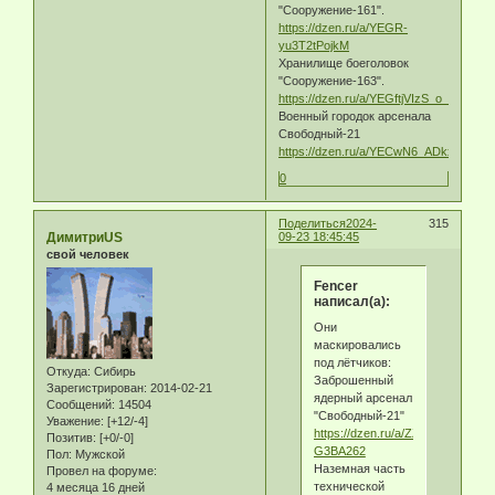
"Сооружение-161".
https://dzen.ru/a/YEGR-
yu3T2tPojkM
Хранилище боеголовок
"Сооружение-163".
https://dzen.ru/a/YEGftjVIzS_o_Q8W
Военный городок арсенала
Свободный-21
https://dzen.ru/a/YECwN6_ADkxlmFNM
0
Поделиться
2024-
315
ДимитриUS
09-23 18:45:45
свой человек
Fencer
написал(а):
Они
маскировались
под лётчиков:
Откуда:
Сибирь
Заброшенный
Зарегистрирован
: 2014-02-21
ядерный арсенал
Сообщений:
14504
"Свободный-21"
Уважение:
[+12/-4]
https://dzen.ru/a/ZZYOMPee-
Позитив:
[+0/-0]
G3BA262
Пол:
Мужской
Наземная часть
Провел на форуме:
технической
4 месяца 16 дней