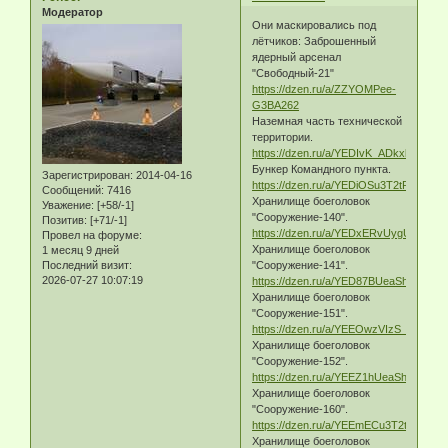
Модератор
Они маскировались под
лётчиков: Заброшенный
ядерный арсенал
"Свободный-21"
https://dzen.ru/a/ZZYOMPee-
G3BA262
Наземная часть технической
территории.
https://dzen.ru/a/YEDIvK_ADkxlzaOK
Бункер Командного пункта.
Зарегистрирован
: 2014-04-16
https://dzen.ru/a/YEDiOSu3T2tPubsI
Сообщений:
7416
Хранилище боеголовок
Уважение:
[+58/-1]
"Сооружение-140".
Позитив:
[+71/-1]
https://dzen.ru/a/YEDxERvUygUITDsX
Провел на форуме:
Хранилище боеголовок
1 месяц 9 дней
Последний визит:
"Сооружение-141".
2026-07-27 10:07:19
https://dzen.ru/a/YED87BUeaSh3n1bk
Хранилище боеголовок
"Сооружение-151".
https://dzen.ru/a/YEEOwzVIzS_oZxQ-
Хранилище боеголовок
"Сооружение-152".
https://dzen.ru/a/YEEZ1hUeaSh32Pub
Хранилище боеголовок
"Сооружение-160".
https://dzen.ru/a/YEEmECu3T2tPQM4v
Хранилище боеголовок