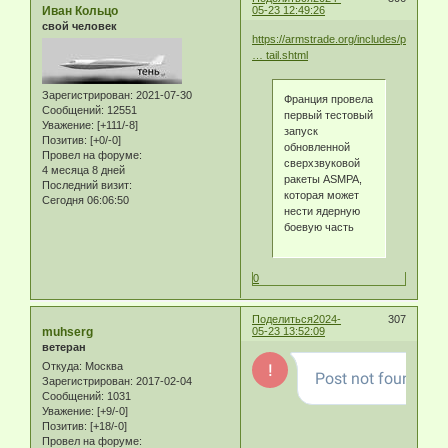
Иван Кольцо
05-23 12:49:26
свой человек
https://armstrade.org/includes/periodic
… tail.shtml
Зарегистрирован
: 2021-07-30
Франция провела
Сообщений:
12551
первый тестовый
Уважение:
[+111/-8]
запуск
Позитив:
[+0/-0]
обновленной
Провел на форуме:
сверхзвуковой
4 месяца 8 дней
ракеты ASMPA,
Последний визит:
которая может
Сегодня 06:06:50
нести ядерную
боевую часть
0
Поделиться
2024-
307
muhserg
05-23 13:52:09
ветеран
Откуда:
Москва
Зарегистрирован
: 2017-02-04
Сообщений:
1031
Уважение:
[+9/-0]
Позитив:
[+18/-0]
Провел на форуме: