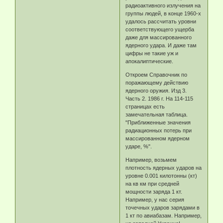
радиоактивного излучения на
группы людей, в конце 1960-х
удалось рассчитать уровни
соответствующего ущерба
даже для массированного
ядерного удара. И даже там
цифры не такие уж и
апокалиптические.
Откроем Справочник по
поражающему действию
ядерного оружия. Изд 3.
Часть 2. 1986 г. На 114-115
страницах есть
замечательная таблица.
"Приближенные значения
радиационных потерь при
массированном ядерном
ударе, %".
Например, возьмем
плотность ядерных ударов на
уровне 0.001 килотонны (кт)
на кв км при средней
мощности заряда 1 кт.
Например, у нас серия
точечных ударов зарядами в
1 кт по авиабазам. Например,