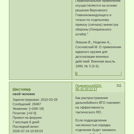
Первоначальное применение
осуществляется на основе
решения Верховного
Главнокомандующего и
только по отдельному
приказу (сигналу) министра
обороны (Генерального
штаба)."
Левшин В., Неделин А.,
Сосновский М. О применении
ядерного оружия для
деэскалации военных
действий. Военная мысль.
1999, № 3 (5-6).
0
Поделиться
2024-
311
Шестопер
06-15 20:12:17
свой человек
Как распространение
Зарегистрирован
: 2010-03-28
дальнобойного ВТО повлияет
Сообщений:
29487
на эффективность
Уважение:
[+168/-19]
тактического ЯО.
Позитив:
[+0/-0]
Провел на форуме:
Если подразделение
7 месяцев 8 дней
численностью порядка
Последний визит:
отделения будет занимать
2026-07-24 10:59:03