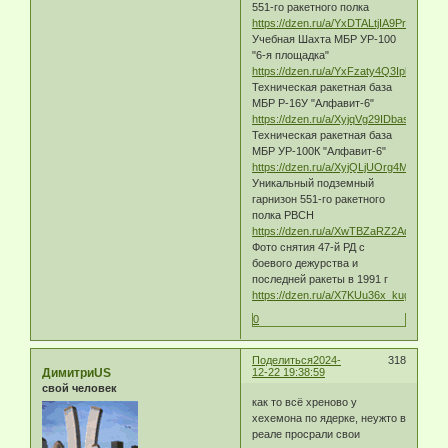
551-го ракетного полка
https://dzen.ru/a/YxDTALtjIA9PrdHt
Учебная Шахта МБР УР-100
"6-я площадка"
https://dzen.ru/a/YxFzaty4Q3IphKZD
Техническая ракетная база
МБР Р-16У "Алфавит-6"
https://dzen.ru/a/XyjqVg29IDbasBVb
Техническая ракетная база
МБР УР-100К "Алфавит-6"
https://dzen.ru/a/XyjQLjUOrg4MP915
Уникальный подземный
гарнизон 551-го ракетного
полка РВСН
https://dzen.ru/a/XwTBZaRZ2Aqly6nq
Фото снятия 47-й РД с
боевого дежурства и
последней ракеты в 1991 г
https://dzen.ru/a/X7KUu36x_kugdlB4
0
Поделиться
2024-
318
ДимитриUS
12-22 19:38:59
свой человек
как то всё хреново у
хехемона по ядерке, неужто в
реале просрали свои