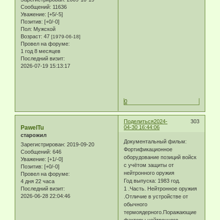
Сообщений:
11636
Уважение:
[+5/-5]
Позитив:
[+0/-0]
Пол:
Мужской
Возраст:
47
[1979-06-18]
Провел на форуме:
1 год 8 месяцев
Последний визит:
2026-07-19 15:13:17
0
Поделиться
2024-
303
PawelTu
04-30 16:44:06
старожил
Документальный фильм:
Зарегистрирован
: 2019-09-20
Фортификационное
Сообщений:
646
оборудование позиций войск
Уважение:
[+1/-0]
с учётом защиты от
Позитив:
[+0/-0]
нейтронного оружия
Провел на форуме:
Год выпуска: 1983 год.
4 дня 22 часа
Последний визит:
1 .Часть. Нейтронное оружия
2026-06-28 22:04:46
.Отличие в устройстве от
обычного
термоядерного.Поражающие