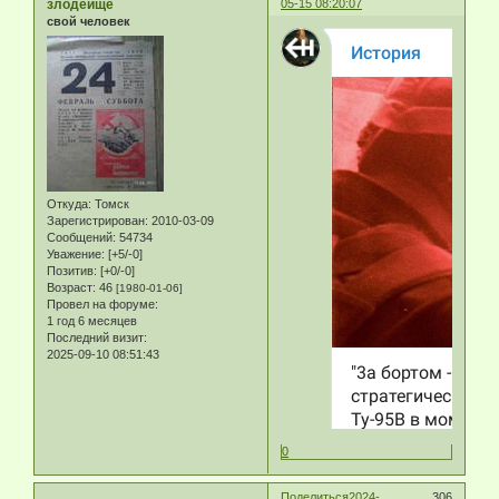
злодеище
05-15 08:20:07
свой человек
Откуда:
Томск
Зарегистрирован
: 2010-03-09
Сообщений:
54734
Уважение:
[+5/-0]
Позитив:
[+0/-0]
Возраст:
46
[1980-01-06]
Провел на форуме:
1 год 6 месяцев
Последний визит:
2025-09-10 08:51:43
0
Поделиться
2024-
306