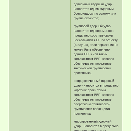
одиночный ядерный удар -
наносится одним ядерным
боеприпасом по одному или
группе объектов;
групповой ядерный удар -
наносится одновременно в
предельно короткие сроки
несколькими ЯБП по объекту
(в случае, если поражение не
может быть обеспечено
одним ЯБП) или таким
количеством ЯБП, которое
обеспечивает поражение
тактической группировки
противника;
сосредоточенный ядерный
удар - наносится в предельно
короткие сроки таким
количеством ЯБП, которое
обеспечивает поражение
оперативно-тактической
группировки войск (сил)
противника;
массированный ядерный
удар - наносится в предельно
короткие сроки таким