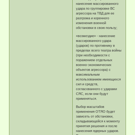
нанесение массированного
удара по группировке ВС
агрессора на ТВД для ее
разгрома и коренного
изменения военной
обстановки в свою пользу;
«возмездие» - нанесение
массированного удара
(ударов) по противнику в
пределах всего театра войны
(при необходимости с
поражением отдельных
военно-экономических
объектов агрессора) с
максимальным
использованием имеющихся
сил и средств,
согласованного с ударами
СЯС, если они будут
применяться.
Выбор масштабов
применения ОТЯО будет
зависеть от обстановки,
складывающейся к моменту
принятия решения и после
нанесения ядерных ударов.