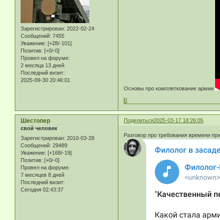
Зарегистрирован
: 2022-02-24
Сообщений:
7455
Уважение:
[+28/-101]
Позитив:
[+0/-0]
Провел на форуме:
2 месяца 13 дней
Последний визит:
2025-09-30 20:46:01
Основы про комплеткование армии
0
Шестопер
Поделиться
2025-03-17 18:26:05
свой человек
Разговор про требования времени пр
Зарегистрирован
: 2010-03-28
Сообщений:
29489
Уважение:
[+168/-19]
Позитив:
[+0/-0]
Провел на форуме:
7 месяцев 8 дней
Последний визит:
Сегодня 02:43:37