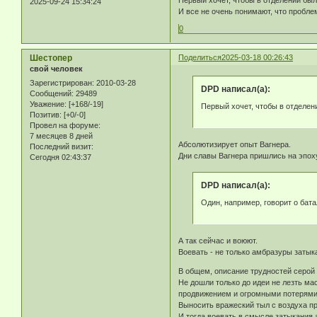
Первый хочет, чтобы в отделении был 
2025-09-24 15:34:24
И все не очень понимают, что проблем
0
Шестопер
Поделиться
2025-03-18 00:26:43
свой человек
Зарегистрирован
: 2010-03-28
DPD написал(а):
Сообщений:
29489
Уважение:
[+168/-19]
Первый хочет, чтобы в отделен
Позитив:
[+0/-0]
Провел на форуме:
7 месяцев 8 дней
Абсолютизирует опыт Вагнера.
Последний визит:
Дни славы Вагнера пришлись на эпох
Сегодня 02:43:37
DPD написал(а):
Один, например, говорит о бата
А так сейчас и воюют.
Воевать - не только амбразуры затыка
В общем, описание трудностей серой
Не дошли только до идеи не лезть ма
продвижением и огромными потерями
Выносить вражеский тыл с воздуха п
И тогда воевать в смысле затыкания 