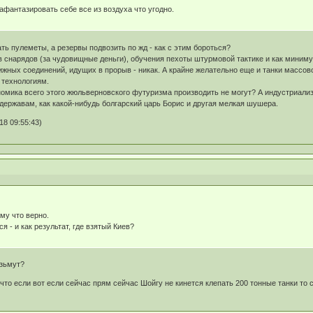
афантазировать себе все из воздуха что угодно.
ть пулеметы, а резервы подвозить по жд - как с этим бороться?
 снарядов (за чудовищные деньги), обучения пехоты штурмовой тактике и как миниму
жных соединений, идущих в прорыв - никак. А крайне желательно еще и танки массово
 технологиям.
омика всего этого жюльверновского футуризма производить не могут? А индустриализ
державам, как какой-нибудь болгарский царь Борис и другая мелкая шушера.
8 09:55:43)
му что верно.
я - и как результат, где взятый Киев?
озьмут?
 что если вот если сейчас прям сейчас Шойгу не кинется клепать 200 тонные танки то 