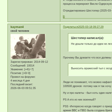
процесса перекроют Висло-Одерскую
Отредактировано Шестопер (2025-03-1
0
kayman4
Поделиться
2025-03-18 09:27:29
свой человек
Шестопер написал(а):
Не дошли только до идеи не ле
Прочему Вы думаете что все должны
Зарегистрирован
: 2014-09-12
Сообщений:
10014
Выносить вражеский тыл с воз
Уважение:
[+41/-7]
Позитив:
[+0/-0]
Провел на форуме:
4 месяца 4 дня
Люди не понимают, что можно нафанта
Последний визит:
100500 дронов -потому как я так хочу.
2026-06-03 09:51:35
Ну и про налеты - был хоть один нал
PS А кто из них военный?
PSS -Интересно когда говорят о приор
армии ВВС и ПВО была создана брига