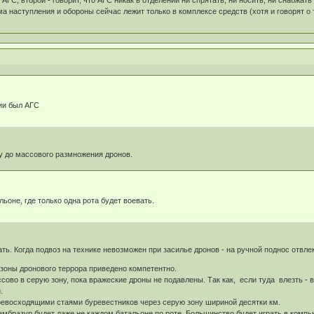
АГС, второй - говорит, что АГС никак в отделении ни спрятать, ни носить, ни снабжать 
а наступления и обороны сейчас лежит только в комплексе средств (хотя и говорят о 
ии был АГС
у до массового размножения дронов.
льоне, где только одна рота будет воевать.
ть. Когда подвоз на технике невозможен при засилье дронов - на ручной поднос отвле
 зоны дронового террора приведено компетентно.
ссово в серую зону, пока вражеские дроны не подавлены. Так как, если туда влезть
.
ревосходящими стаями буревестников через серую зону шириной десятки км.
амбразур будет даже не каждом батальоне по роте. Большинство будет играть в комп