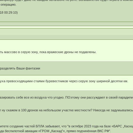
 операцию.
8 00:29:10)
зть массово в серую зону, пока вражеские дроны не подавлены.
 разделять Ваши фантазии
духа превосходящими стаями буревестников через серую зону шириной десятки км.
зировать себе все из воздуха что угодно. ПОэтому они рассуждают в своей парадигме
ет ну скажем в 100 дронов на небольшом участке местности? Никогда не задумывалис
итете создание частей БПЛА забывают, что "в октябре 2023 года на базе «БАРС „Каска
да беспилотной авиации «ГРОМ „Каскад”», прямо подчинённая ВКС РФ".