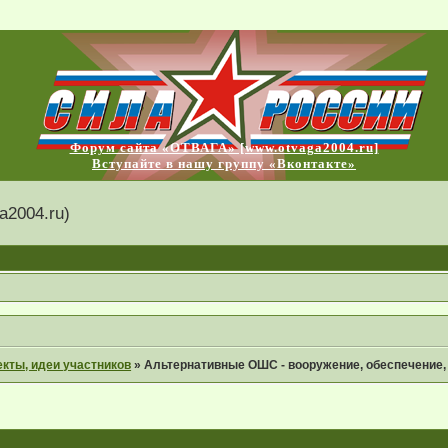
Форум сайта «ОТВАГА» [www.otvaga2004.ru]
Вступайте в нашу группу «Вконтакте»
2004.ru)
кты, идеи участников
»
Альтернативные ОШС - вооружение, обеспечение, т