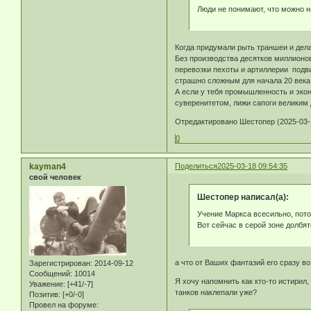
Люди не понимают, что можно н
Когда придумали рыть траншеи и дела
Без производства десятков миллионов
перевозки пехоты и артиллерии подви
страшно сложным для начала 20 века
А если у тебя промышленность и экон
суверенитетом, лижи сапоги великим 
Отредактировано Шестопер (2025-03-1
0
kayman4
Поделиться
2025-03-18 09:54:35
свой человек
Шестопер написал(а):
Учение Маркса всесильно, пото
Вот сейчас в серой зоне долбятс
а что от Ваших фантазий его сразу в
Зарегистрирован
: 2014-09-12
Сообщений:
10014
Я хочу напомнить как кто-то истирил,
Уважение:
[+41/-7]
танков наклепали уже?
Позитив:
[+0/-0]
Провел на форуме: