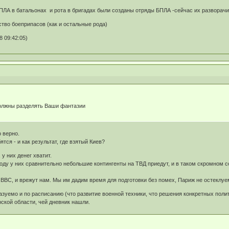
ПЛА в батальонах и рота в бригадах были созданы отряды БПЛА -сейчас их разворачи
ство боеприпасов (как и остальные рода)
 09:42:05)
олжны разделять Ваши фантазии
 верно.
ятся - и как результат, где взятый Киев?
у них денег хватит.
 году у них сравнительно небольшие контингенты на ТВД приедут, и в таком скромном со
о ВВС, и врежут нам. Мы им дадим время для подготовки без помех, Париж не остеклуе
азуемо и по расписанию (что развитие военной техники, что решения конкретных полит
рской области, чей дневник нашли.