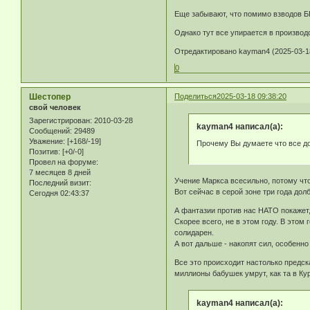
Еще забывают, что помимо взводов Б
Однако тут все упирается в производ
Отредактировано kayman4 (2025-03-18
0
Шестопер
Поделиться
2025-03-18 09:38:20
свой человек
Зарегистрирован
: 2010-03-28
kayman4 написал(а):
Сообщений:
29489
Уважение:
[+168/-19]
Прочему Вы думаете что все д
Позитив:
[+0/-0]
Провел на форуме:
7 месяцев 8 дней
Учение Маркса всесильно, потому что
Последний визит:
Вот сейчас в серой зоне три года долб
Сегодня 02:43:37
А фантазии против нас НАТО покажет, 
Скорее всего, не в этом году. В этом
солидарен.
А вот дальше - накопят сил, особенн
Все это происходит настолько предск
миллионы бабушек умрут, как та в Ку
kayman4 написал(а):