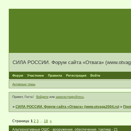
СИЛА РОССИИ. Форум сайта «Отвага» (www.otvaga
Форум
Участники
Правила
Регистрация
Войти
Активные темы
Привет, Гость!
Войдите
или
зарегистрируйтесь
.
»
СИЛА РОССИИ. Форум сайта «Отвага» (www.otvaga2004.ru)
»
Прое
Страница:
1
2
3
…
18
»
Альтернативные ОШС - вооружение, обеспечение, тактика - 21